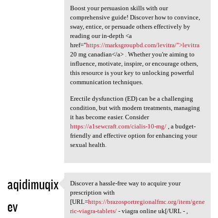
Boost your persuasion skills with our
comprehensive guide! Discover how to convince,
sway, entice, or persuade others effectively by
reading our in-depth <a
href="
https://marksgroupbd.com/levitra/">levitra
20 mg canadian</a> . Whether you're aiming to
influence, motivate, inspire, or encourage others,
this resource is your key to unlocking powerful
communication techniques.
Erectile dysfunction (ED) can be a challenging
condition, but with modern treatments, managing
it has become easier. Consider
https://a1sewcraft.com/cialis-10-mg/
, a budget-
friendly and effective option for enhancing your
sexual health.
aqidimuqix
Discover a hassle-free way to acquire your
Discover a hassle-free way to
prescription with
ev
[URL=
https://brazosportregionalfmc.org/item/gene
ric-viagra-tablets/
- viagra online uk[/URL - ,