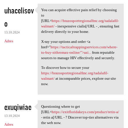
uhacelisov
You can acquire effective pain relief by choosing
You can acquire effective
to
o
[URL=
https://brazosportregionalfmc.org/tadalafil-
walmart/
- inexpensive cialis[/URL - , ensuring fast
delivery directly to your home.
13.10.2024
Adres
X-ray your options and order <a
href="
https://tacticaltrappingservices.com/where-
to-buy-zithromax-online/">azi...
from reputable
sources to manage HIV effectively and securely.
To discover how to secure your
https://brazosportregionalfmc.org/tadalafil-
walmart/
at incomparable prices, explore our site
now.
exuqiwiae
Questioning where to get
Questioning where to get [URL
[URL=
https://exitfloridakeys.com/product/retin-a/
13.10.2024
- retin a[/URL - ? Discover top-tier alternatives via
the web now.
Adres