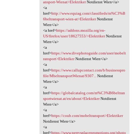
ansport-Wienat>Elektriker
Notdienst Wien</a>
<a
href=
http://www.equiag.com/classifieds/m%C3%B
6beltransport-wien-at>Elektriker
Notdienst
Wien</a>
<a href=
https://addons.mozilla.org/en-
US/firefox/user/18627553/>Elektriker
Notdienst
Wien</a>
<a
href=
https://www.divephotoguide.com/user/mobelt
ransport>Elektriker
Notdienst Wien</a>
<a
href=
https://www.callupcontact.com/b/businesspro
file/MbeltransportWienat/9307...
Notdienst
Wien</a>
<a
href=
https://globalcatalog.com/m%C3%B6beltran
sportwienat.at/en/about>Elektriker
Notdienst
Wien</a>
<a
href=
https://coub.com/mobeltransport>Elektriker
Notdienst Wien</a>
<a
href=
https://www.perrysplacepromotions.org/photo