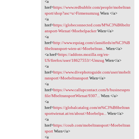
<a
href=
https://www.redbubble.com/people/mobeltran
sport/shop?asc=u>Firmenumzug
Wien </a>
<a
href=
https://globeconnected.com/M%C3%B6beltr
ansport-Wienat>Moebelpacker
Wien</a>
<a
href=
http://www.equiag.com/classifieds/m%C3%B
6beltransport-wien-at>Moebeltran...
Wien</a>
<a href=
https://addons.mozilla.org/en-
US/firefox/user/18627553/>Umzug
Wien</a>
<a
href=
https://www.divephotoguide.com/user/mobelt
ransport>Moebeltransport
Wien</a>
<a
href=
https://www.callupcontact.com/b/businesspro
file/MbeltransportWienat/9307...
Wien </a>
<a
href=
https://globalcatalog.com/m%C3%B6beltran
sportwienat.at/en/about>Moebelpa...
Wien</a>
<a
href=
https://coub.com/mobeltransport>Moebeltran
sport
Wien</a>
<a