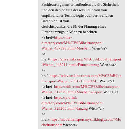
Fachleuten garantiert außerdem die die Sicherheit
und den den Schutz der was Falle von von
empfindlicher Technologie oder vertraulichen
Daten von ist von.
Gesichtspunkte, die für der Planung eines
Firmenumzugs in Wien zu beachten
<a href=
https://fire-
directory.com/M%C3%B6beltransport-
Wienat_457398.html>Moebel...
Wien</a>
<a
href=
https://alivelinks.org/M%C3%B6beltransport
-Wienat_448911.html>Firmenumzug
Wien </a>
<a
href=
https://relevantdirectories.com/M%C3%B6be
ltransport-Wienat_266121.html>M...
Wien</a>
<a href=
https://efdir.com/M%C3%B6beltransport-
Wienat_312629.html>Moebeltransport
Wien</a>
<a href=
https://prolink-
directory.com/M%C3%B6beltransport-
Wienat_329205.html>Umzug
Wien</a>
<a
href=
https://mobeltransport.mystrikingly.com/>Mo
ebeltransport
Wien</a>