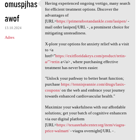
omuspjhas
Having experienced ongoing vertigo, many search
Having experienced ongoing
for efficient treatment options. Discover the
awof
advantages of
[URL=
https://primerafootandankle.com/lasipen/
-
mail order lasipen[/URL - , a prominent choice for
13.10.2024
mitigating unsteadiness.
Adres
X-plore your options for anxiety relief with a visit
to <a
href="
https://exitfloridakeys.com/product/retin-
a/">retin
a</a> , where purchasing effective
treatment has never been easier.
"Unlock your pathway to better heart function;
purchase
https://tennisjeannie.com/drugs/lasix-
coupons/
on the web and embrace your journey
towards enhanced cardiovascular health."
Maximize your wakefulness with our affordable
solutions; get your batch of cognitive enhancers
via our digital platform
[URL=
https://texasrehabcenter.org/item/viagra-
price-walmart/
- viagra overnight[/URL - .