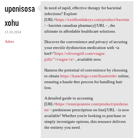
upenisosa
In need of rapid, effective therapy for bacterial
In need of rapid, effective
infections? Explore
xohu
[URL=
https://exitfloridakeys.com/product/bactrim
/
- bactrim canadian pharmacy[/URL - , the
ultimate in affordable healthcare solutions.
13.10.2024
Adres
Discover the convenience and privacy of securing
your erectile dysfunction medication with <a
href="
https://oliveogrill.com/viagra-
pills/">viagra</a>
, available now.
Harness the potential of convenience by choosing
to obtain
https://karachigo.com/finasteride/
online,
ensuring a hassle-free process for handling hair
loss.
A detailed guide to accessing
[URL=
https://tennisjeannie.com/product/predniso
ne/
- prednisone prescription on line[/URL - is now
available! Whether you're looking to purchase or
simply investigate options, this resource delivers
the entirety you need.