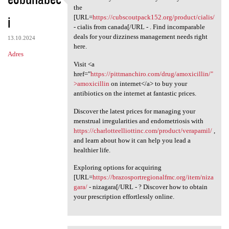
Be amazed by the
the
i
[URL=
https://cubscoutpack152.org/product/cialis/
- cialis from canada[/URL - . Find incomparable
deals for your dizziness management needs right
13.10.2024
here.
Adres
Visit <a
href="
https://pittmanchiro.com/drug/amoxicillin/"
>amoxicillin
on internet</a> to buy your
antibiotics on the internet at fantastic prices.
Discover the latest prices for managing your
menstrual irregularities and endometriosis with
https://charlotteelliottinc.com/product/verapamil/
,
and learn about how it can help you lead a
healthier life.
Exploring options for acquiring
[URL=
https://brazosportregionalfmc.org/item/niza
gara/
- nizagara[/URL - ? Discover how to obtain
your prescription effortlessly online.