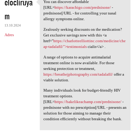
elocliruya
You can discover affordable
You can discover affordable
[URL=
https://karachigo.com/prednisone/
-
m
prednisone[/URL - for controlling your nasal
allergy symptoms online.
13.10.2024
Zealously seeking discounts on the medication?
Adres
Get exclusive savings now with this <a
href="
https://charlotteelliottinc.com/medicine/che
ap-tadalafil/">testimonials
cialis</a> .
A range of options to acquire antimalarial
treatment online is now available. For those
seeking protection or treatment,
https://breathejphotography.com/tadalafil/
offer a
viable solution.
Many individuals look for budget-friendly HIV
treatment options.
[URL=
https://bakelikeachamp.com/prednisone/
-
prednisone with no prescription[/URL - presents an
solution for those aiming to manage their
condition efficiently without breaking the bank.