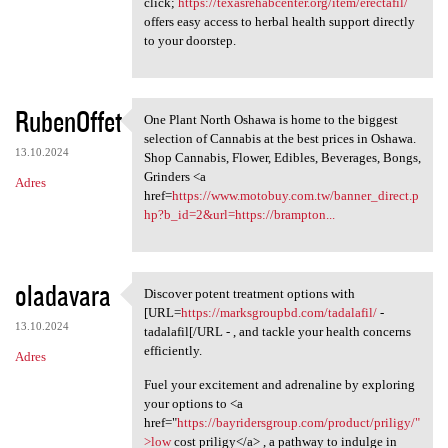
click;
https://texasrehabcenter.org/item/erectafil/
offers easy access to herbal health support directly
to your doorstep.
RubenOffet
One Plant North Oshawa is home to the biggest
One Plant North Oshawa is
selection of Cannabis at the best prices in Oshawa.
13.10.2024
Shop Cannabis, Flower, Edibles, Beverages, Bongs,
Grinders <a
Adres
href=
https://www.motobuy.com.tw/banner_direct.p
hp?b_id=2&url=https://brampton...
oladavara
Discover potent treatment options with
Discover potent treatment
[URL=
https://marksgroupbd.com/tadalafil/
-
13.10.2024
tadalafil[/URL - , and tackle your health concerns
efficiently.
Adres
Fuel your excitement and adrenaline by exploring
your options to <a
href="
https://bayridersgroup.com/product/priligy/"
>low
cost priligy</a> , a pathway to indulge in