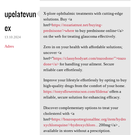
upelatevun
X-plore ophthalmic treatments with cutting-edge
X-plore ophthalmic treatments
solutions. Buy <a
ex
href=
https://rozariatrust.net/buying-
prednisone/>where
to buy prednisone online</a>
on the web for treating glaucoma effectively.
13.10.2024
Adres
Zero in on your health with affordable solutions;
uncover <a
href="
https://classybodyart.com/trazodone/">trazo
done</a>
for handling your ailment. Secure
reliable care effortlessly.
Improve your lifestyle effortlessly by opting to buy
high-quality drugs from the comfort of your home.
https://tonysflowerstucson.com/fildena/
offers a
reliable, secure solution for enhancing efficacy.
Discover complementary options to treat your
cholesterol with <a
href=
https://brazosportregionalfmc.org/item/hydro
xychloroquine/>hydroxychloro...
200mg</a> ,
available in stores without a prescription.