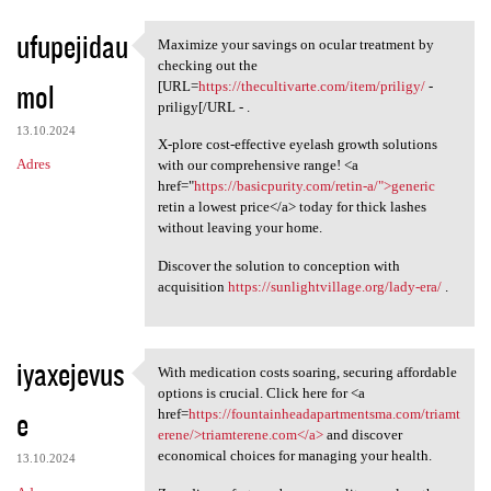
ufupejidau
Maximize your savings on ocular treatment by
Maximize your savings on
checking out the
mol
[URL=
https://thecultivarte.com/item/priligy/
-
priligy[/URL - .
13.10.2024
X-plore cost-effective eyelash growth solutions
Adres
with our comprehensive range! <a
href="
https://basicpurity.com/retin-a/">generic
retin a lowest price</a> today for thick lashes
without leaving your home.
Discover the solution to conception with
acquisition
https://sunlightvillage.org/lady-era/
.
iyaxejevus
With medication costs soaring, securing affordable
With medication costs soaring
options is crucial. Click here for <a
e
href=
https://fountainheadapartmentsma.com/triamt
erene/>triamterene.com</a>
and discover
economical choices for managing your health.
13.10.2024