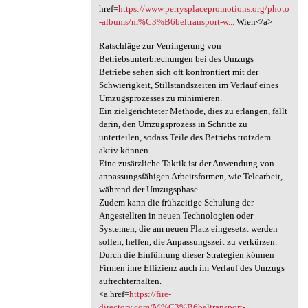
href=
https://www.perrysplacepromotions.org/photo
-albums/m%C3%B6beltransport-w...
Wien</a>
Ratschläge zur Verringerung von
Betriebsunterbrechungen bei des Umzugs
Betriebe sehen sich oft konfrontiert mit der
Schwierigkeit, Stillstandszeiten im Verlauf eines
Umzugsprozesses zu minimieren.
Ein zielgerichteter Methode, dies zu erlangen, fällt
darin, den Umzugsprozess in Schritte zu
unterteilen, sodass Teile des Betriebs trotzdem
aktiv können.
Eine zusätzliche Taktik ist der Anwendung von
anpassungsfähigen Arbeitsformen, wie Telearbeit,
während der Umzugsphase.
Zudem kann die frühzeitige Schulung der
Angestellten in neuen Technologien oder
Systemen, die am neuen Platz eingesetzt werden
sollen, helfen, die Anpassungszeit zu verkürzen.
Durch die Einführung dieser Strategien können
Firmen ihre Effizienz auch im Verlauf des Umzugs
aufrechterhalten.
<a href=
https://fire-
directory.com/M%C3%B6beltransport-