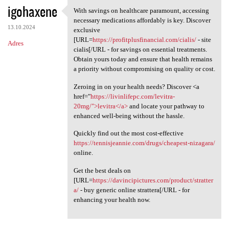
igohaxene
With savings on healthcare paramount, accessing
With savings on healthcare
necessary medications affordably is key. Discover
13.10.2024
exclusive
[URL=
https://profitplusfinancial.com/cialis/
- site
Adres
cialis[/URL - for savings on essential treatments.
Obtain yours today and ensure that health remains
a priority without compromising on quality or cost.
Zeroing in on your health needs? Discover <a
href="
https://livinlifepc.com/levitra-
20mg/">levitra</a>
and locate your pathway to
enhanced well-being without the hassle.
Quickly find out the most cost-effective
https://tennisjeannie.com/drugs/cheapest-nizagara/
online.
Get the best deals on
[URL=
https://davincipictures.com/product/stratter
a/
- buy generic online strattera[/URL - for
enhancing your health now.