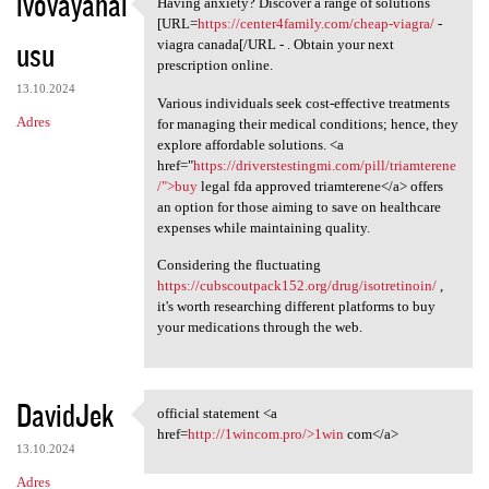
ivovayahal
Having anxiety? Discover a range of solutions
Having anxiety? Discover a
[URL=
https://center4family.com/cheap-viagra/
-
usu
viagra canada[/URL - . Obtain your next
prescription online.
13.10.2024
Various individuals seek cost-effective treatments
Adres
for managing their medical conditions; hence, they
explore affordable solutions. <a
href="
https://driverstestingmi.com/pill/triamterene
/">buy
legal fda approved triamterene</a> offers
an option for those aiming to save on healthcare
expenses while maintaining quality.
Considering the fluctuating
https://cubscoutpack152.org/drug/isotretinoin/
,
it's worth researching different platforms to buy
your medications through the web.
DavidJek
official statement <a
official statement <a href
href=
http://1wincom.pro/>1win
com</a>
13.10.2024
Adres