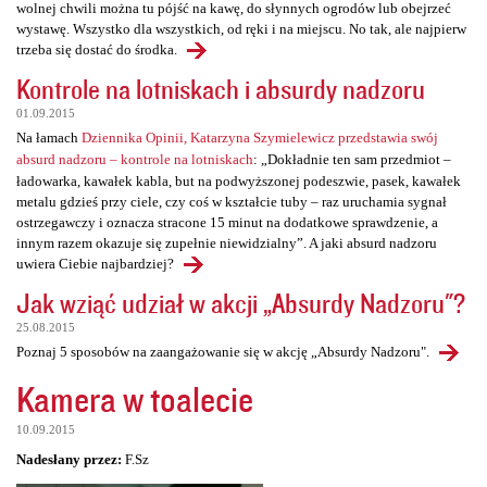
wolnej chwili można tu pójść na kawę, do słynnych ogrodów lub obejrzeć
wystawę. Wszystko dla wszystkich, od ręki i na miejscu. No tak, ale najpierw
trzeba się dostać do środka.
Kontrole na lotniskach i absurdy nadzoru
01.09.2015
Na łamach
Dziennika Opinii, Katarzyna Szymielewicz przedstawia swój
absurd nadzoru – kontrole na lotniskach
: „Dokładnie ten sam przedmiot –
ładowarka, kawałek kabla, but na podwyższonej podeszwie, pasek, kawałek
metalu gdzieś przy ciele, czy coś w kształcie tuby – raz uruchamia sygnał
ostrzegawczy i oznacza stracone 15 minut na dodatkowe sprawdzenie, a
innym razem okazuje się zupełnie niewidzialny”. A jaki absurd nadzoru
uwiera Ciebie najbardziej?
Jak wziąć udział w akcji „Absurdy Nadzoru"?
25.08.2015
Poznaj 5 sposobów na zaangażowanie się w akcję „Absurdy Nadzoru".
Kamera w toalecie
10.09.2015
Nadesłany przez:
F.Sz