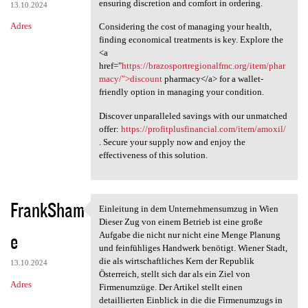
ensuring discretion and comfort in ordering.
13.10.2024
Adres
Considering the cost of managing your health,
finding economical treatments is key. Explore the
<a
href="
https://brazosportregionalfmc.org/item/phar
macy/">discount
pharmacy</a> for a wallet-
friendly option in managing your condition.
Discover unparalleled savings with our unmatched
offer:
https://profitplusfinancial.com/item/amoxil/
. Secure your supply now and enjoy the
effectiveness of this solution.
FrankSham
Einleitung in dem Unternehmensumzug in Wien
Einleitung in dem
Dieser Zug von einem Betrieb ist eine große
e
Aufgabe die nicht nur nicht eine Menge Planung
und feinfühliges Handwerk benötigt. Wiener Stadt,
die als wirtschaftliches Kern der Republik
13.10.2024
Österreich, stellt sich dar als ein Ziel von
Adres
Firmenumzüge. Der Artikel stellt einen
detaillierten Einblick in die die Firmenumzugs in