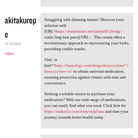
akitakurop
Struggling with thinning tresses? Discover your
Struggling with thinning
solution with
e
[URL=
https://rozariatrust.net/tadalafil-20-mg/
-
cialis 5mg best price[/URL - . This cream offers a
revolutionary approach to rejuvenating your locks,
13.10.2024
providing visible results.
Adres
Visit <a
href="
https://karachigo.com/drugs/doxycycline/">
doxycycline</a>
to obtain antiviral medication,
ensuring protection against viruses with ease and
convenience.
Seeking a reliable source to purchase your
medication? With our wide range of medications,
you can easily find what you need. Click here for
https://maker2u.com/item/vidalista/
and start your
journey towards better health today.