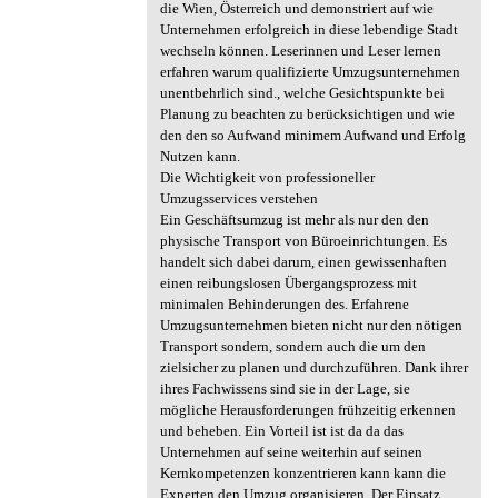
die Wien, Österreich und demonstriert auf wie
Unternehmen erfolgreich in diese lebendige Stadt
wechseln können. Leserinnen und Leser lernen
erfahren warum qualifizierte Umzugsunternehmen
unentbehrlich sind., welche Gesichtspunkte bei
Planung zu beachten zu berücksichtigen und wie
den den so Aufwand minimem Aufwand und Erfolg
Nutzen kann.
Die Wichtigkeit von professioneller
Umzugsservices verstehen
Ein Geschäftsumzug ist mehr als nur den den
physische Transport von Büroeinrichtungen. Es
handelt sich dabei darum, einen gewissenhaften
einen reibungslosen Übergangsprozess mit
minimalen Behinderungen des. Erfahrene
Umzugsunternehmen bieten nicht nur den nötigen
Transport sondern, sondern auch die um den
zielsicher zu planen und durchzuführen. Dank ihrer
ihres Fachwissens sind sie in der Lage, sie
mögliche Herausforderungen frühzeitig erkennen
und beheben. Ein Vorteil ist ist da da das
Unternehmen auf seine weiterhin auf seinen
Kernkompetenzen konzentrieren kann kann die
Experten den Umzug organisieren. Der Einsatz