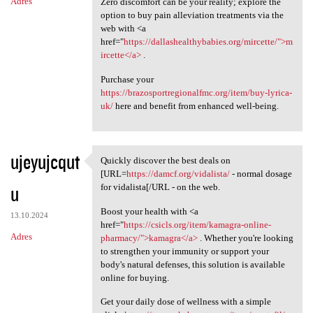
Adres
Zero discomfort can be your reality; explore the
option to buy pain alleviation treatments via the
web with <a
href="
https://dallashealthybabies.org/mircette/">m
ircette</a>
.
Purchase your
https://brazosportregionalfmc.org/item/buy-lyrica-
uk/
here and benefit from enhanced well-being.
ujeyujcqut
Quickly discover the best deals on
Quickly discover the best
[URL=
https://damcf.org/vidalista/
- normal dosage
u
for vidalista[/URL - on the web.
Boost your health with <a
13.10.2024
href="
https://csicls.org/item/kamagra-online-
Adres
pharmacy/">kamagra</a>
. Whether you're looking
to strengthen your immunity or support your
body's natural defenses, this solution is available
online for buying.
Get your daily dose of wellness with a simple