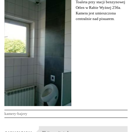
Toaleta przy stacji benzynowej
Orlen w Rabie Wyżnej 256a.
Kamera jest umieszczona
centralnie nad pisuarem.
kamery-bajery
K