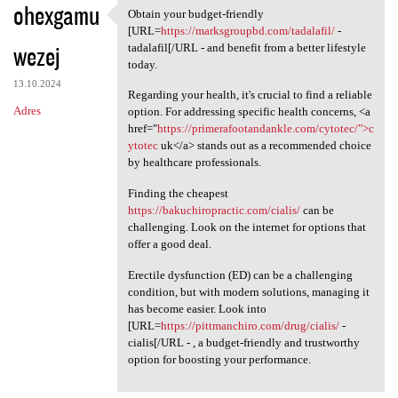
ohexgamu
Obtain your budget-friendly
Obtain your budget-friendly
[URL=
https://marksgroupbd.com/tadalafil/
-
wezej
tadalafil[/URL - and benefit from a better lifestyle
today.
13.10.2024
Regarding your health, it's crucial to find a reliable
Adres
option. For addressing specific health concerns, <a
href="
https://primerafootandankle.com/cytotec/">c
ytotec
uk</a> stands out as a recommended choice
by healthcare professionals.
Finding the cheapest
https://bakuchiropractic.com/cialis/
can be
challenging. Look on the internet for options that
offer a good deal.
Erectile dysfunction (ED) can be a challenging
condition, but with modern solutions, managing it
has become easier. Look into
[URL=
https://pittmanchiro.com/drug/cialis/
-
cialis[/URL - , a budget-friendly and trustworthy
option for boosting your performance.