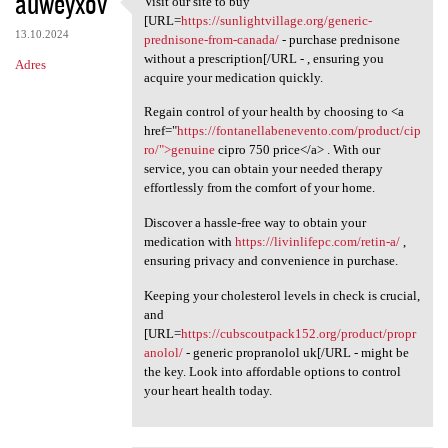
auweyxov
Visit our site to buy
Visit our site to buy [URL
o
[URL=
https://sunlightvillage.org/generic-
13.10.2024
m
prednisone-from-canada/
- purchase prednisone
without a prescription[/URL - , ensuring you
Adres
e
acquire your medication quickly.
n
Regain control of your health by choosing to <a
t
href="
https://fontanellabenevento.com/product/cip
ro/">genuine
cipro 750 price</a> . With our
a
service, you can obtain your needed therapy
r
effortlessly from the comfort of your home.
z
Discover a hassle-free way to obtain your
e
medication with
https://livinlifepc.com/retin-a/
,
ensuring privacy and convenience in purchase.
Keeping your cholesterol levels in check is crucial,
and
[URL=
https://cubscoutpack152.org/product/propr
anolol/
- generic propranolol uk[/URL - might be
the key. Look into affordable options to control
your heart health today.