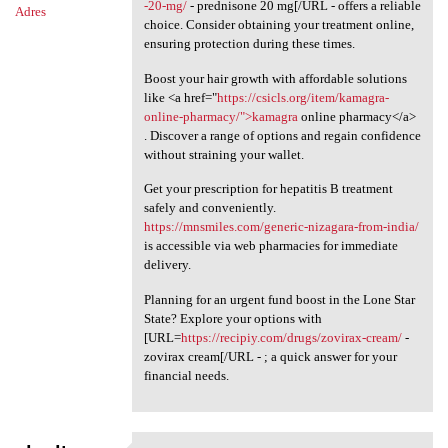
-20-mg/
- prednisone 20 mg[/URL - offers a reliable
Adres
choice. Consider obtaining your treatment online,
ensuring protection during these times.
Boost your hair growth with affordable solutions
like <a href="
https://csicls.org/item/kamagra-
online-pharmacy/">kamagra
online pharmacy</a>
. Discover a range of options and regain confidence
without straining your wallet.
Get your prescription for hepatitis B treatment
safely and conveniently.
https://mnsmiles.com/generic-nizagara-from-india/
is accessible via web pharmacies for immediate
delivery.
Planning for an urgent fund boost in the Lone Star
State? Explore your options with
[URL=
https://recipiy.com/drugs/zovirax-cream/
-
zovirax cream[/URL - ; a quick answer for your
financial needs.