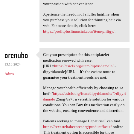
your passion with convenience.
Xperience the freedom of a fuller hairline when
you purchase your solution for thinning hair via
web. For more details, click here:
https://profitplusfinancial.com/item/priligy/
.
orenubo
Get your prescription for this antiplatelet
Get your prescription for
medication renewed with ease.
13.10.2024
[URL=
https://csicls.org/item/dipyridamole/
-
dipyridamole[/URL - . It's the easiest route to
Adres
guarantee your treatment needs are met.
Manage your health efficiently by choosing to <a
href="
https://csicls.org/item/dipyridamole/">dipyri
damole
25mg</a> , a versatile solution for various
conditions. You can Buy this medication easily on
the website, ensuring convenience and discretion.
Patients seeking to manage Hepatitis C can find
https://texasrehabcenter.org/product/lasix/
online.
This treatment option is accessible for those