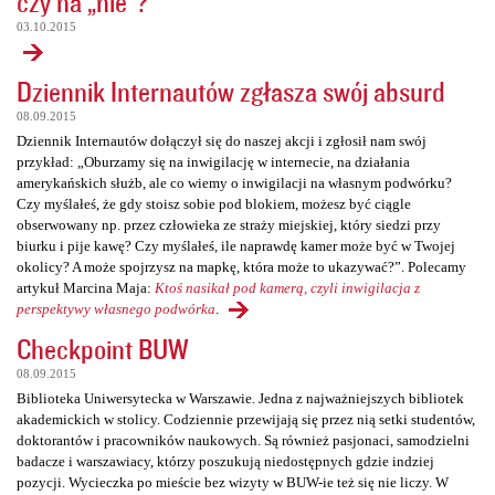
czy na „nie”?
03.10.2015
Dziennik Internautów zgłasza swój absurd
08.09.2015
Dziennik Internautów dołączył się do naszej akcji i zgłosił nam swój
przykład: „Oburzamy się na inwigilację w internecie, na działania
amerykańskich służb, ale co wiemy o inwigilacji na własnym podwórku?
Czy myślałeś, że gdy stoisz sobie pod blokiem, możesz być ciągle
obserwowany np. przez człowieka ze straży miejskiej, który siedzi przy
biurku i pije kawę? Czy myślałeś, ile naprawdę kamer może być w Twojej
okolicy? A może spojrzysz na mapkę, która może to ukazywać?”. Polecamy
artykuł Marcina Maja:
Ktoś nasikał pod kamerą, czyli inwigilacja z
perspektywy własnego podwórka
.
Checkpoint BUW
08.09.2015
Biblioteka Uniwersytecka w Warszawie. Jedna z najważniejszych bibliotek
akademickich w stolicy. Codziennie przewijają się przez nią setki studentów,
doktorantów i pracowników naukowych. Są również pasjonaci, samodzielni
badacze i warszawiacy, którzy poszukują niedostępnych gdzie indziej
pozycji. Wycieczka po mieście bez wizyty w BUW-ie też się nie liczy. W