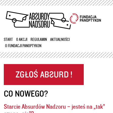
Przejdź
do
treści
START
O AKCJI
REGULAMIN
AKTUALNOŚCI
O FUNDACJI PANOPTYKON
CO NOWEGO?
Starcie Absurdów Nadzoru – jesteś na „tak”