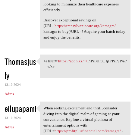
looking to minimize their healthcare expenses
efficiently.
Discover exceptional savings on
[URL=
https://transylvaniacare.org/kamagra/
-
kamagra to buy[/URL - ! Acquire your batch today
and enjoy the benefits.
Thomasjus
<a href="
https://acon.kz/">
РїРѕРєРµСЂРґРѕРј РљР
<a href="https://acon.kz/"
—</a>
ly
13.10.2024
Adres
eilupapami
When seeking excitement and thrill, consider
When seeking excitement and
diving into the digital realm of gaming at your
13.10.2024
convenience. Explore a virtual plethora of
entertainment options with
Adres
[URL=
https://profitplusfinancial.com/kamagra/
-