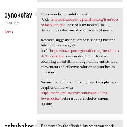
oynokofav
Order your health solutions with
Order your health solutions
[URL=
https://brazosportregionalfmc.org/item/cost-
13.10.2024
of-lasix-tablets/
- cost of lasix tablets[/URL - ,
delivering a selection of pharmaceutical needs.
Adres
Research suggests that for those seeking bacterial
infection treatment, <a
href="
https://brazosportregionalfmc.org/item/amox
il/">amoxil</a>
is a viable option. Discover
obtaining amoxicillin through online outlets for a
convenient and effective solution to your health
concerns.
Various individuals opt to purchase their pharmacy
supplies online, with
https://happytrailsforever.com/cialis-20-mg-
lowest-price/
being a popular choice among
options.
eobuhabec
Be amazed by the affordability when you check