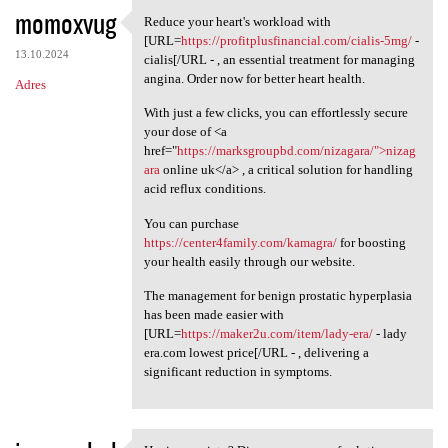
momoxvug
Reduce your heart's workload with
Reduce your heart's workload
[URL=
https://profitplusfinancial.com/cialis-5mg/
-
13.10.2024
cialis[/URL - , an essential treatment for managing
angina. Order now for better heart health.
Adres
With just a few clicks, you can effortlessly secure
your dose of <a
href="
https://marksgroupbd.com/nizagara/">nizag
ara
online uk</a> , a critical solution for handling
acid reflux conditions.
You can purchase
https://center4family.com/kamagra/
for boosting
your health easily through our website.
The management for benign prostatic hyperplasia
has been made easier with
[URL=
https://maker2u.com/item/lady-era/
- lady
era.com lowest price[/URL - , delivering a
significant reduction in symptoms.