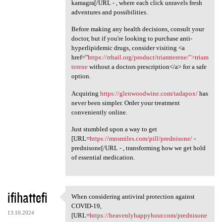
kamagra[/URL - , where each click unravels fresh
adventures and possibilities.
Before making any health decisions, consult your
doctor, but if you're looking to purchase anti-
hyperlipidemic drugs, consider visiting <a
href="
https://rrhail.org/product/triamterene/">triam
terene
without a doctors prescription</a> for a safe
option.
Acquiring
https://glenwoodwine.com/tadapox/
has
never been simpler. Order your treatment
conveniently online.
Just stumbled upon a way to get
[URL=
https://mnsmiles.com/pill/prednisone/
-
prednisone[/URL - , transforming how we get hold
of essential medication.
ifihattefi
When considering antiviral protection against
When considering antiviral
COVID-19,
13.10.2024
[URL=
https://heavenlyhappyhour.com/prednisone