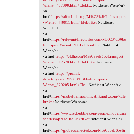
Wienat_457398.html>Elektr...
Notdienst Wien</a>
<a
href=
https://alivelinks.org/M%C3%B6beltransport
-Wienat_448911.html>Elektriker
Notdienst
Wien</a>
<a
href=
https://relevantdirectories.com/M%C3%B6be
ltransport-Wienat_266121.html>E...
Notdienst
Wien</a>
<a href=
https://efdir.com/M%C3%B6beltransport-
Wienat_312629.html>Elektriker
Notdienst
Wien</a>
<a href=
https://prolink-
directory.com/M%C3%B6beltransport-
Wienat_329205.html>Ele...
Notdienst Wien</a>
<a
href=
https://mobeltransport.mystrikingly.com/>Ele
ktriker
Notdienst Wien</a>
<a
href=
https://www.redbubble.com/people/mobeltran
sport/shop?asc=u>Elektriker
Notdienst Wien</a>
<a
href=
https://globeconnected.com/M%C3%B6beltr