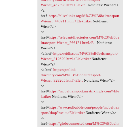
Wienat_457398.html>Elektr...
Notdienst Wien</a>
<a
href=
https://alivelinks.org/M%C3%B6beltransport
-Wienat_448911.html>Elektriker
Notdienst
Wien</a>
<a
href=
https://relevantdirectories.com/M%C3%B6be
ltransport-Wienat_266121.html>E...
Notdienst
Wien</a>
<a href=
https://efdir.com/M%C3%B6beltransport-
Wienat_312629.html>Elektriker
Notdienst
Wien</a>
<a href=
https://prolink-
directory.com/M%C3%B6beltransport-
Wienat_329205.html>Ele...
Notdienst Wien</a>
<a
href=
https://mobeltransport.mystrikingly.com/>Ele
ktriker
Notdienst Wien</a>
<a
href=
https://www.redbubble.com/people/mobeltran
sport/shop?asc=u>Elektriker
Notdienst Wien</a>
<a
href=
https://globeconnected.com/M%C3%B6beltr