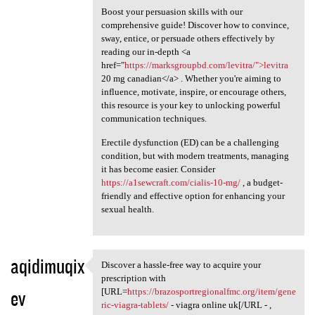
Boost your persuasion skills with our
comprehensive guide! Discover how to convince,
sway, entice, or persuade others effectively by
reading our in-depth <a
href="
https://marksgroupbd.com/levitra/">levitra
20 mg canadian</a> . Whether you're aiming to
influence, motivate, inspire, or encourage others,
this resource is your key to unlocking powerful
communication techniques.
Erectile dysfunction (ED) can be a challenging
condition, but with modern treatments, managing
it has become easier. Consider
https://a1sewcraft.com/cialis-10-mg/
, a budget-
friendly and effective option for enhancing your
sexual health.
aqidimuqix
Discover a hassle-free way to acquire your
Discover a hassle-free way to
prescription with
ev
[URL=
https://brazosportregionalfmc.org/item/gene
ric-viagra-tablets/
- viagra online uk[/URL - ,