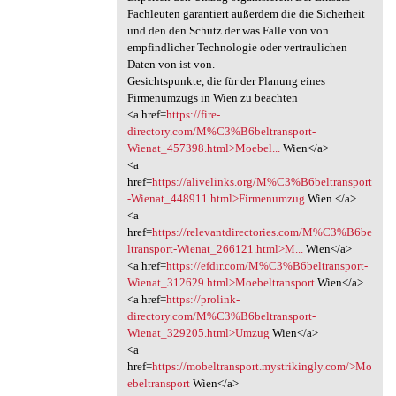
Fachleuten garantiert außerdem die die Sicherheit
und den den Schutz der was Falle von von
empfindlicher Technologie oder vertraulichen
Daten von ist von.
Gesichtspunkte, die für der Planung eines
Firmenumzugs in Wien zu beachten
<a href=
https://fire-
directory.com/M%C3%B6beltransport-
Wienat_457398.html>Moebel...
Wien</a>
<a
href=
https://alivelinks.org/M%C3%B6beltransport
-Wienat_448911.html>Firmenumzug
Wien </a>
<a
href=
https://relevantdirectories.com/M%C3%B6be
ltransport-Wienat_266121.html>M...
Wien</a>
<a href=
https://efdir.com/M%C3%B6beltransport-
Wienat_312629.html>Moebeltransport
Wien</a>
<a href=
https://prolink-
directory.com/M%C3%B6beltransport-
Wienat_329205.html>Umzug
Wien</a>
<a
href=
https://mobeltransport.mystrikingly.com/>Mo
ebeltransport
Wien</a>