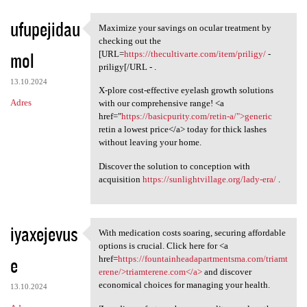
ufupejidau
Maximize your savings on ocular treatment by
Maximize your savings on
checking out the
mol
[URL=
https://thecultivarte.com/item/priligy/
-
priligy[/URL - .
13.10.2024
X-plore cost-effective eyelash growth solutions
Adres
with our comprehensive range! <a
href="
https://basicpurity.com/retin-a/">generic
retin a lowest price</a> today for thick lashes
without leaving your home.
Discover the solution to conception with
acquisition
https://sunlightvillage.org/lady-era/
.
iyaxejevus
With medication costs soaring, securing affordable
With medication costs soaring
options is crucial. Click here for <a
e
href=
https://fountainheadapartmentsma.com/triamt
erene/>triamterene.com</a>
and discover
economical choices for managing your health.
13.10.2024