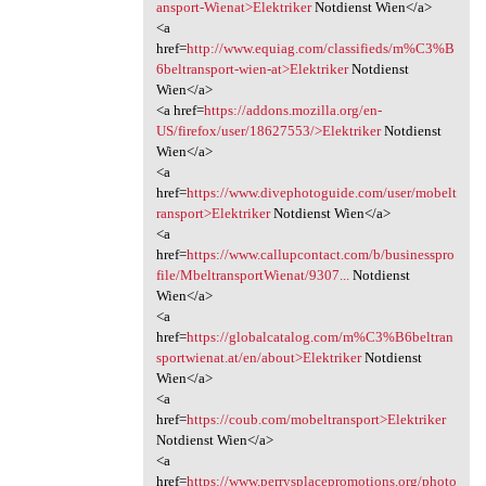
ansport-Wienat>Elektriker
Notdienst Wien</a>
<a
href=
http://www.equiag.com/classifieds/m%C3%B
6beltransport-wien-at>Elektriker
Notdienst
Wien</a>
<a href=
https://addons.mozilla.org/en-
US/firefox/user/18627553/>Elektriker
Notdienst
Wien</a>
<a
href=
https://www.divephotoguide.com/user/mobelt
ransport>Elektriker
Notdienst Wien</a>
<a
href=
https://www.callupcontact.com/b/businesspro
file/MbeltransportWienat/9307...
Notdienst
Wien</a>
<a
href=
https://globalcatalog.com/m%C3%B6beltran
sportwienat.at/en/about>Elektriker
Notdienst
Wien</a>
<a
href=
https://coub.com/mobeltransport>Elektriker
Notdienst Wien</a>
<a
href=
https://www.perrysplacepromotions.org/photo