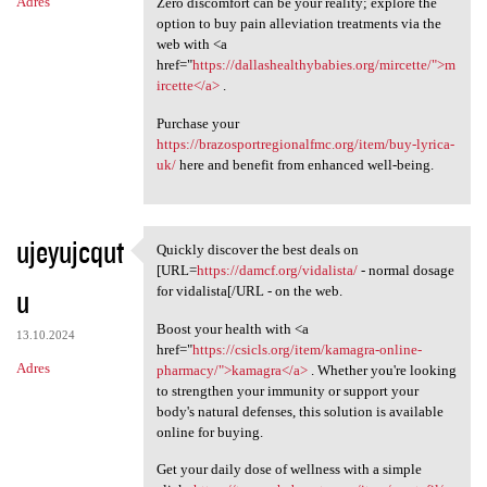
Adres
Zero discomfort can be your reality; explore the
option to buy pain alleviation treatments via the
web with <a
href="
https://dallashealthybabies.org/mircette/">m
ircette</a>
.
Purchase your
https://brazosportregionalfmc.org/item/buy-lyrica-
uk/
here and benefit from enhanced well-being.
ujeyujcqut
Quickly discover the best deals on
Quickly discover the best
[URL=
https://damcf.org/vidalista/
- normal dosage
u
for vidalista[/URL - on the web.
Boost your health with <a
13.10.2024
href="
https://csicls.org/item/kamagra-online-
Adres
pharmacy/">kamagra</a>
. Whether you're looking
to strengthen your immunity or support your
body's natural defenses, this solution is available
online for buying.
Get your daily dose of wellness with a simple