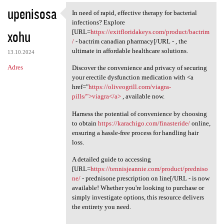
upenisosa
In need of rapid, effective therapy for bacterial
In need of rapid, effective
infections? Explore
xohu
[URL=
https://exitfloridakeys.com/product/bactrim
/
- bactrim canadian pharmacy[/URL - , the
ultimate in affordable healthcare solutions.
13.10.2024
Adres
Discover the convenience and privacy of securing
your erectile dysfunction medication with <a
href="
https://oliveogrill.com/viagra-
pills/">viagra</a>
, available now.
Harness the potential of convenience by choosing
to obtain
https://karachigo.com/finasteride/
online,
ensuring a hassle-free process for handling hair
loss.
A detailed guide to accessing
[URL=
https://tennisjeannie.com/product/predniso
ne/
- prednisone prescription on line[/URL - is now
available! Whether you're looking to purchase or
simply investigate options, this resource delivers
the entirety you need.