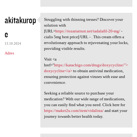
akitakurop
Struggling with thinning tresses? Discover your
Struggling with thinning
solution with
e
[URL=
https://rozariatrust.net/tadalafil-20-mg/
-
cialis 5mg best price[/URL - . This cream offers a
revolutionary approach to rejuvenating your locks,
13.10.2024
providing visible results.
Adres
Visit <a
href="
https://karachigo.com/drugs/doxycycline/">
doxycycline</a>
to obtain antiviral medication,
ensuring protection against viruses with ease and
convenience.
Seeking a reliable source to purchase your
medication? With our wide range of medications,
you can easily find what you need. Click here for
https://maker2u.com/item/vidalista/
and start your
journey towards better health today.