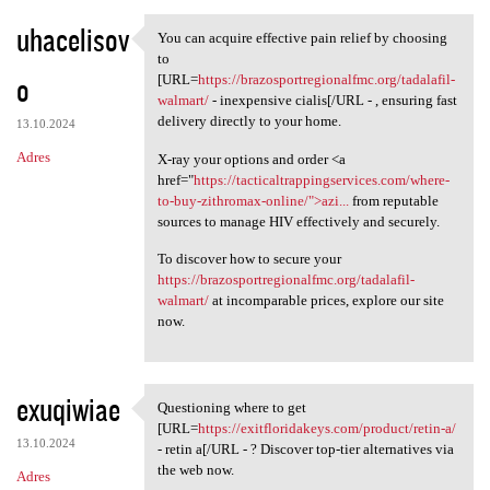
uhacelisov
You can acquire effective pain relief by choosing
You can acquire effective
to
o
[URL=
https://brazosportregionalfmc.org/tadalafil-
walmart/
- inexpensive cialis[/URL - , ensuring fast
delivery directly to your home.
13.10.2024
Adres
X-ray your options and order <a
href="
https://tacticaltrappingservices.com/where-
to-buy-zithromax-online/">azi...
from reputable
sources to manage HIV effectively and securely.
To discover how to secure your
https://brazosportregionalfmc.org/tadalafil-
walmart/
at incomparable prices, explore our site
now.
exuqiwiae
Questioning where to get
Questioning where to get [URL
[URL=
https://exitfloridakeys.com/product/retin-a/
13.10.2024
- retin a[/URL - ? Discover top-tier alternatives via
the web now.
Adres