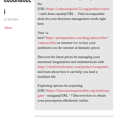
Be amazed by the
the
i
[URL=
https://cubscoutpack152.org/product/cialis/
- cialis from canada[/URL - . Find incomparable
deals for your dizziness management needs right
13.10.2024
here.
Adres
Visit <a
href="
https://pittmanchiro.com/drug/amoxicillin/"
>amoxicillin
on internet</a> to buy your
antibiotics on the internet at fantastic prices.
Discover the latest prices for managing your
menstrual irregularities and endometriosis with
https://charlotteelliottinc.com/product/verapamil/
,
and learn about how it can help you lead a
healthier life.
Exploring options for acquiring
[URL=
https://brazosportregionalfmc.org/item/niza
gara/
- nizagara[/URL - ? Discover how to obtain
your prescription effortlessly online.