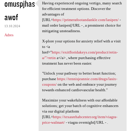
omuspjhas
Having experienced ongoing vertigo, many search
Having experienced ongoing
for efficient treatment options. Discover the
awof
advantages of
[URL=
https://primerafootandankle.com/lasipen/
-
mail order lasipen[/URL - , a prominent choice for
13.10.2024
mitigating unsteadiness.
Adres
X-plore your options for anxiety relief with a visit
to <a
href="
https://exitfloridakeys.com/product/retin-
a/">retin
a</a> , where purchasing effective
treatment has never been easier.
"Unlock your pathway to better heart function;
purchase
https://tennisjeannie.com/drugs/lasix-
coupons/
on the web and embrace your journey
towards enhanced cardiovascular health."
Maximize your wakefulness with our affordable
solutions; get your batch of cognitive enhancers
via our digital platform
[URL=
https://texasrehabcenter.org/item/viagra-
price-walmart/
- viagra overnight[/URL - .