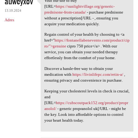
auweyxov
Visit our site to buy
Visit our site to buy [URL
o
[URL=
https://sunlightvillage.org/generic-
13.10.2024
m
prednisone-from-canada/
- purchase prednisone
without a prescription[/URL - , ensuring you
Adres
e
acquire your medication quickly.
n
Regain control of your health by choosing to <a
t
href="
https://fontanellabenevento.com/product/cip
ro/">genuine
cipro 750 price</a> . With our
a
service, you can obtain your needed therapy
r
effortlessly from the comfort of your home.
z
Discover a hassle-free way to obtain your
e
medication with
https://livinlifepc.com/retin-a/
,
ensuring privacy and convenience in purchase.
Keeping your cholesterol levels in check is crucial,
and
[URL=
https://cubscoutpack152.org/product/propr
anolol/
- generic propranolol uk[/URL - might be
the key. Look into affordable options to control
your heart health today.