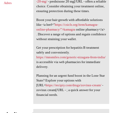
-20-mg/
- prednisone 20 mg[/URL - offers a reliable
Adres
choice. Consider obtaining your treatment online,
ensuring protection during these times.
Boost your hair growth with affordable solutions
like <a href="
https://csicls.org/item/kamagra-
online-pharmacy/">kamagra
online pharmacy</a>
. Discover a range of options and regain confidence
without straining your wallet.
Get your prescription for hepatitis B treatment
safely and conveniently.
https://mnsmiles.com/generic-nizagara-from-india/
is accessible via web pharmacies for immediate
delivery.
Planning for an urgent fund boost in the Lone Star
State? Explore your options with
[URL=
https://recipiy.com/drugs/zovirax-cream/
-
zovirax cream[/URL - ; a quick answer for your
financial needs.