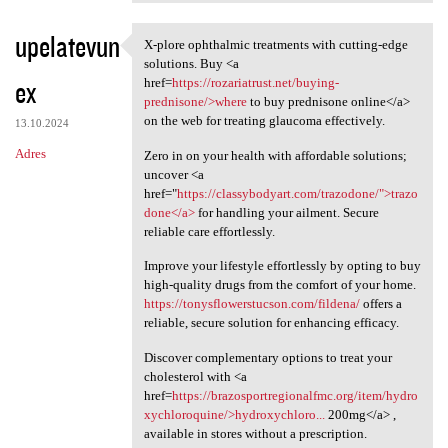
upelatevun
X-plore ophthalmic treatments with cutting-edge
X-plore ophthalmic treatments
solutions. Buy <a
ex
href=
https://rozariatrust.net/buying-
prednisone/>where
to buy prednisone online</a>
on the web for treating glaucoma effectively.
13.10.2024
Adres
Zero in on your health with affordable solutions;
uncover <a
href="
https://classybodyart.com/trazodone/">trazo
done</a>
for handling your ailment. Secure
reliable care effortlessly.
Improve your lifestyle effortlessly by opting to buy
high-quality drugs from the comfort of your home.
https://tonysflowerstucson.com/fildena/
offers a
reliable, secure solution for enhancing efficacy.
Discover complementary options to treat your
cholesterol with <a
href=
https://brazosportregionalfmc.org/item/hydro
xychloroquine/>hydroxychloro...
200mg</a> ,
available in stores without a prescription.