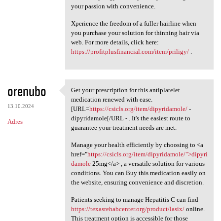
your passion with convenience.
Xperience the freedom of a fuller hairline when
you purchase your solution for thinning hair via
web. For more details, click here:
https://profitplusfinancial.com/item/priligy/
.
orenubo
Get your prescription for this antiplatelet
Get your prescription for
medication renewed with ease.
13.10.2024
[URL=
https://csicls.org/item/dipyridamole/
-
dipyridamole[/URL - . It's the easiest route to
Adres
guarantee your treatment needs are met.
Manage your health efficiently by choosing to <a
href="
https://csicls.org/item/dipyridamole/">dipyri
damole
25mg</a> , a versatile solution for various
conditions. You can Buy this medication easily on
the website, ensuring convenience and discretion.
Patients seeking to manage Hepatitis C can find
https://texasrehabcenter.org/product/lasix/
online.
This treatment option is accessible for those