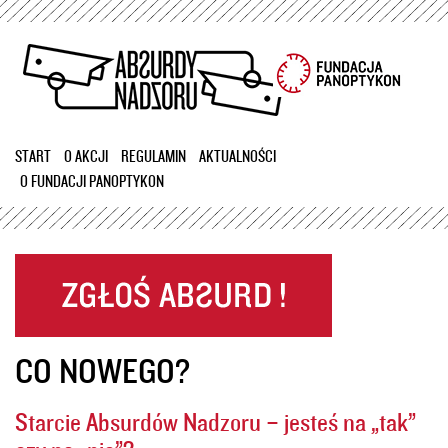
Przejdź
do
treści
START
O AKCJI
REGULAMIN
AKTUALNOŚCI
O FUNDACJI PANOPTYKON
CO NOWEGO?
Starcie Absurdów Nadzoru – jesteś na „tak”