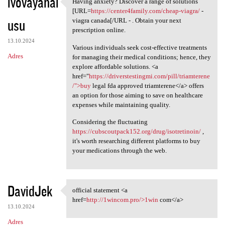
ivovayahal
Having anxiety? Discover a range of solutions
Having anxiety? Discover a
[URL=
https://center4family.com/cheap-viagra/
-
usu
viagra canada[/URL - . Obtain your next
prescription online.
13.10.2024
Various individuals seek cost-effective treatments
Adres
for managing their medical conditions; hence, they
explore affordable solutions. <a
href="
https://driverstestingmi.com/pill/triamterene
/">buy
legal fda approved triamterene</a> offers
an option for those aiming to save on healthcare
expenses while maintaining quality.
Considering the fluctuating
https://cubscoutpack152.org/drug/isotretinoin/
,
it's worth researching different platforms to buy
your medications through the web.
DavidJek
official statement <a
official statement <a href
href=
http://1wincom.pro/>1win
com</a>
13.10.2024
Adres