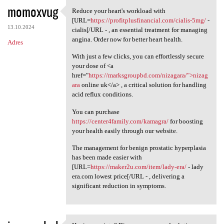
momoxvug
Reduce your heart's workload with
Reduce your heart's workload
[URL=
https://profitplusfinancial.com/cialis-5mg/
-
13.10.2024
cialis[/URL - , an essential treatment for managing
angina. Order now for better heart health.
Adres
With just a few clicks, you can effortlessly secure
your dose of <a
href="
https://marksgroupbd.com/nizagara/">nizag
ara
online uk</a> , a critical solution for handling
acid reflux conditions.
You can purchase
https://center4family.com/kamagra/
for boosting
your health easily through our website.
The management for benign prostatic hyperplasia
has been made easier with
[URL=
https://maker2u.com/item/lady-era/
- lady
era.com lowest price[/URL - , delivering a
significant reduction in symptoms.