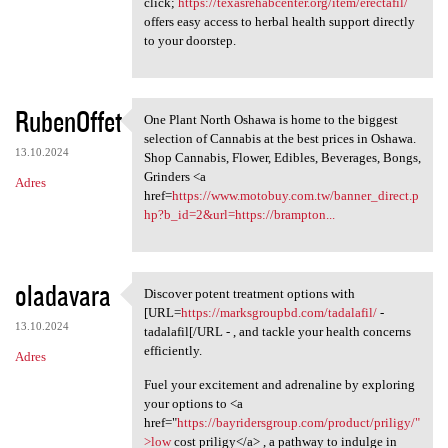
click;
https://texasrehabcenter.org/item/erectafil/
offers easy access to herbal health support directly
to your doorstep.
RubenOffet
One Plant North Oshawa is home to the biggest
One Plant North Oshawa is
selection of Cannabis at the best prices in Oshawa.
13.10.2024
Shop Cannabis, Flower, Edibles, Beverages, Bongs,
Grinders <a
Adres
href=
https://www.motobuy.com.tw/banner_direct.p
hp?b_id=2&url=https://brampton...
oladavara
Discover potent treatment options with
Discover potent treatment
[URL=
https://marksgroupbd.com/tadalafil/
-
13.10.2024
tadalafil[/URL - , and tackle your health concerns
efficiently.
Adres
Fuel your excitement and adrenaline by exploring
your options to <a
href="
https://bayridersgroup.com/product/priligy/"
>low
cost priligy</a> , a pathway to indulge in