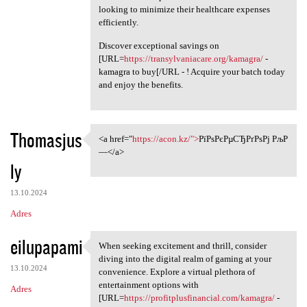
looking to minimize their healthcare expenses
efficiently.
Discover exceptional savings on
[URL=
https://transylvaniacare.org/kamagra/
-
kamagra to buy[/URL - ! Acquire your batch today
and enjoy the benefits.
Thomasjus
<a href="
https://acon.kz/">
РїРѕРєРµСЂРґРѕРј РљР
<a href="https://acon.kz/"
—</a>
ly
13.10.2024
Adres
eilupapami
When seeking excitement and thrill, consider
When seeking excitement and
diving into the digital realm of gaming at your
13.10.2024
convenience. Explore a virtual plethora of
entertainment options with
Adres
[URL=
https://profitplusfinancial.com/kamagra/
-