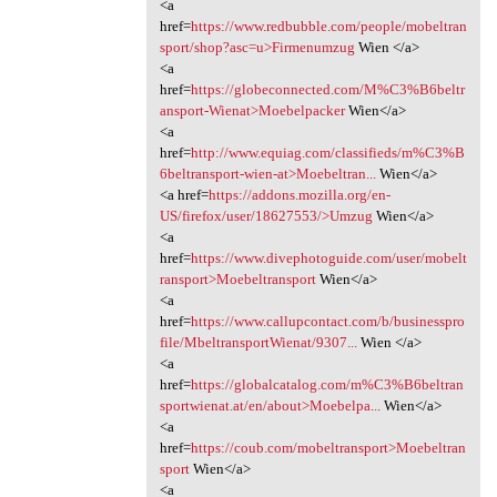
<a
href=
https://www.redbubble.com/people/mobeltran
sport/shop?asc=u>Firmenumzug
Wien </a>
<a
href=
https://globeconnected.com/M%C3%B6beltr
ansport-Wienat>Moebelpacker
Wien</a>
<a
href=
http://www.equiag.com/classifieds/m%C3%B
6beltransport-wien-at>Moebeltran...
Wien</a>
<a href=
https://addons.mozilla.org/en-
US/firefox/user/18627553/>Umzug
Wien</a>
<a
href=
https://www.divephotoguide.com/user/mobelt
ransport>Moebeltransport
Wien</a>
<a
href=
https://www.callupcontact.com/b/businesspro
file/MbeltransportWienat/9307...
Wien </a>
<a
href=
https://globalcatalog.com/m%C3%B6beltran
sportwienat.at/en/about>Moebelpa...
Wien</a>
<a
href=
https://coub.com/mobeltransport>Moebeltran
sport
Wien</a>
<a