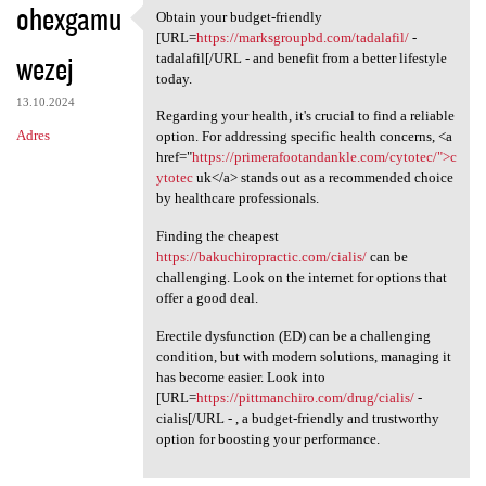
ohexgamu
Obtain your budget-friendly
Obtain your budget-friendly
[URL=
https://marksgroupbd.com/tadalafil/
-
wezej
tadalafil[/URL - and benefit from a better lifestyle
today.
13.10.2024
Regarding your health, it's crucial to find a reliable
Adres
option. For addressing specific health concerns, <a
href="
https://primerafootandankle.com/cytotec/">c
ytotec
uk</a> stands out as a recommended choice
by healthcare professionals.
Finding the cheapest
https://bakuchiropractic.com/cialis/
can be
challenging. Look on the internet for options that
offer a good deal.
Erectile dysfunction (ED) can be a challenging
condition, but with modern solutions, managing it
has become easier. Look into
[URL=
https://pittmanchiro.com/drug/cialis/
-
cialis[/URL - , a budget-friendly and trustworthy
option for boosting your performance.