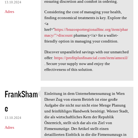
ensuring discretion and comfort in ordering.
13.10.2024
Adres
Considering the cost of managing your health,
finding economical treatments is key. Explore the
<a
href="
https://brazosportregionalfmc.org/item/phar
macy/">discount
pharmacy</a> for a wallet-
friendly option in managing your condition.
Discover unparalleled savings with our unmatched
offer:
https://profitplusfinancial.com/item/amoxil/
. Secure your supply now and enjoy the
effectiveness of this solution.
FrankSham
Einleitung in dem Unternehmensumzug in Wien
Einleitung in dem
Dieser Zug von einem Betrieb ist eine große
e
Aufgabe die nicht nur nicht eine Menge Planung
und feinfühliges Handwerk benötigt. Wiener Stadt,
die als wirtschaftliches Kern der Republik
13.10.2024
Österreich, stellt sich dar als ein Ziel von
Adres
Firmenumzüge. Der Artikel stellt einen
detaillierten Einblick in die die Firmenumzugs in