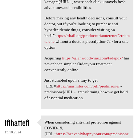
kamagra[/URL - , where each click unravels fresh
adventures and possibilities.
Before making any health decisions, consult your
doctor, but if you're looking to purchase anti-
hyperlipidemic drugs, consider visiting <a
href="
https://rrhail.org/product/triamterene/">triam
terene
without a doctors prescription</a> for a safe
option.
Acquiring
https://glenwoodwine.com/tadapox/
has
never been simpler. Order your treatment
conveniently online.
Just stumbled upon a way to get
[URL=
https://mnsmiles.com/pill/prednisone/
-
prednisone[/URL - , transforming how we get hold
of essential medication.
ifihattefi
When considering antiviral protection against
When considering antiviral
COVID-19,
13.10.2024
[URL=
https://heavenlyhappyhour.com/prednisone