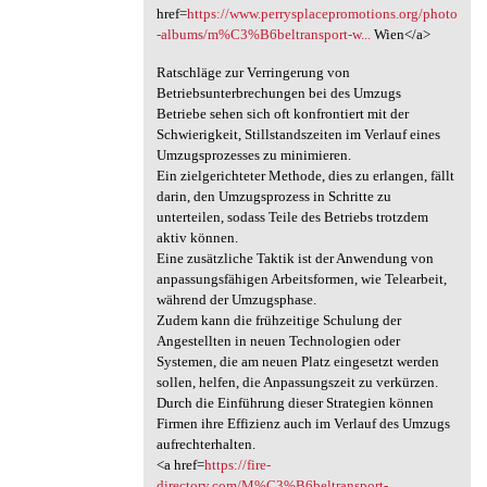
href=
https://www.perrysplacepromotions.org/photo
-albums/m%C3%B6beltransport-w...
Wien</a>
Ratschläge zur Verringerung von
Betriebsunterbrechungen bei des Umzugs
Betriebe sehen sich oft konfrontiert mit der
Schwierigkeit, Stillstandszeiten im Verlauf eines
Umzugsprozesses zu minimieren.
Ein zielgerichteter Methode, dies zu erlangen, fällt
darin, den Umzugsprozess in Schritte zu
unterteilen, sodass Teile des Betriebs trotzdem
aktiv können.
Eine zusätzliche Taktik ist der Anwendung von
anpassungsfähigen Arbeitsformen, wie Telearbeit,
während der Umzugsphase.
Zudem kann die frühzeitige Schulung der
Angestellten in neuen Technologien oder
Systemen, die am neuen Platz eingesetzt werden
sollen, helfen, die Anpassungszeit zu verkürzen.
Durch die Einführung dieser Strategien können
Firmen ihre Effizienz auch im Verlauf des Umzugs
aufrechterhalten.
<a href=
https://fire-
directory.com/M%C3%B6beltransport-