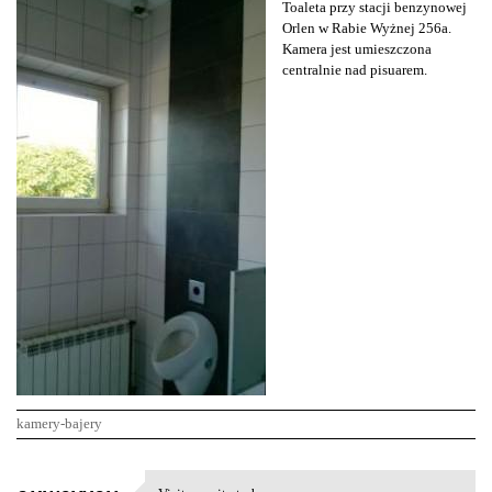
Toaleta przy stacji benzynowej
Orlen w Rabie Wyżnej 256a.
Kamera jest umieszczona
centralnie nad pisuarem.
kamery-bajery
K