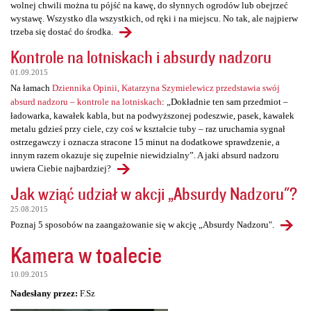
wolnej chwili można tu pójść na kawę, do słynnych ogrodów lub obejrzeć
wystawę. Wszystko dla wszystkich, od ręki i na miejscu. No tak, ale najpierw
trzeba się dostać do środka.
Kontrole na lotniskach i absurdy nadzoru
01.09.2015
Na łamach
Dziennika Opinii, Katarzyna Szymielewicz przedstawia swój
absurd nadzoru – kontrole na lotniskach
: „Dokładnie ten sam przedmiot –
ładowarka, kawałek kabla, but na podwyższonej podeszwie, pasek, kawałek
metalu gdzieś przy ciele, czy coś w kształcie tuby – raz uruchamia sygnał
ostrzegawczy i oznacza stracone 15 minut na dodatkowe sprawdzenie, a
innym razem okazuje się zupełnie niewidzialny”. A jaki absurd nadzoru
uwiera Ciebie najbardziej?
Jak wziąć udział w akcji „Absurdy Nadzoru"?
25.08.2015
Poznaj 5 sposobów na zaangażowanie się w akcję „Absurdy Nadzoru".
Kamera w toalecie
10.09.2015
Nadesłany przez:
F.Sz