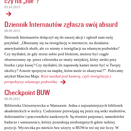
czy na „nie”?
03.10.2015
Dziennik Internautów zgłasza swój absurd
08.09.2015
Dziennik Internautów dołączył się do naszej akcji i zgłosił nam swój
przykład: „Oburzamy się na inwigilację w internecie, na działania
amerykańskich służb, ale co wiemy o inwigilacji na własnym podwórku?
Czy myślałeś, że gdy stoisz sobie pod blokiem, możesz być ciągle
obserwowany np. przez człowieka ze straży miejskiej, który siedzi przy
biurku i pije kawę? Czy myślałeś, ile naprawdę kamer może być w Twojej
okolicy? A może spojrzysz na mapkę, która może to ukazywać?”. Polecamy
artykuł Marcina Maja:
Ktoś nasikał pod kamerą, czyli inwigilacja z
perspektywy własnego podwórka
.
Checkpoint BUW
08.09.2015
Biblioteka Uniwersytecka w Warszawie. Jedna z najważniejszych bibliotek
akademickich w stolicy. Codziennie przewijają się przez nią setki studentów,
doktorantów i pracowników naukowych. Są również pasjonaci, samodzielni
badacze i warszawiacy, którzy poszukują niedostępnych gdzie indziej
pozycji. Wycieczka po mieście bez wizyty w BUW-ie też się nie liczy. W