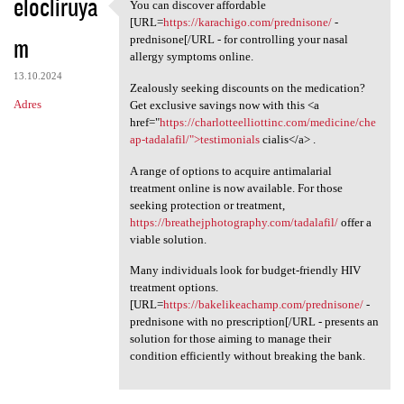
elocliruya
You can discover affordable
You can discover affordable
[URL=
https://karachigo.com/prednisone/
-
m
prednisone[/URL - for controlling your nasal
allergy symptoms online.
13.10.2024
Zealously seeking discounts on the medication?
Adres
Get exclusive savings now with this <a
href="
https://charlotteelliottinc.com/medicine/che
ap-tadalafil/">testimonials
cialis</a> .
A range of options to acquire antimalarial
treatment online is now available. For those
seeking protection or treatment,
https://breathejphotography.com/tadalafil/
offer a
viable solution.
Many individuals look for budget-friendly HIV
treatment options.
[URL=
https://bakelikeachamp.com/prednisone/
-
prednisone with no prescription[/URL - presents an
solution for those aiming to manage their
condition efficiently without breaking the bank.