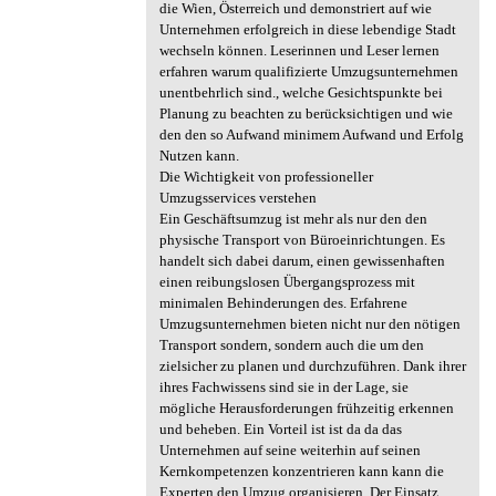
die Wien, Österreich und demonstriert auf wie
Unternehmen erfolgreich in diese lebendige Stadt
wechseln können. Leserinnen und Leser lernen
erfahren warum qualifizierte Umzugsunternehmen
unentbehrlich sind., welche Gesichtspunkte bei
Planung zu beachten zu berücksichtigen und wie
den den so Aufwand minimem Aufwand und Erfolg
Nutzen kann.
Die Wichtigkeit von professioneller
Umzugsservices verstehen
Ein Geschäftsumzug ist mehr als nur den den
physische Transport von Büroeinrichtungen. Es
handelt sich dabei darum, einen gewissenhaften
einen reibungslosen Übergangsprozess mit
minimalen Behinderungen des. Erfahrene
Umzugsunternehmen bieten nicht nur den nötigen
Transport sondern, sondern auch die um den
zielsicher zu planen und durchzuführen. Dank ihrer
ihres Fachwissens sind sie in der Lage, sie
mögliche Herausforderungen frühzeitig erkennen
und beheben. Ein Vorteil ist ist da da das
Unternehmen auf seine weiterhin auf seinen
Kernkompetenzen konzentrieren kann kann die
Experten den Umzug organisieren. Der Einsatz