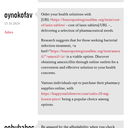
oynokofav
Order your health solutions with
Order your health solutions
[URL=
https://brazosportregionalfmc.org/item/cost-
13.10.2024
of-lasix-tablets/
- cost of lasix tablets[/URL - ,
delivering a selection of pharmaceutical needs.
Adres
Research suggests that for those seeking bacterial
infection treatment, <a
href="
https://brazosportregionalfmc.org/item/amox
il/">amoxil</a>
is a viable option. Discover
obtaining amoxicillin through online outlets for a
convenient and effective solution to your health
concerns.
Various individuals opt to purchase their pharmacy
supplies online, with
https://happytrailsforever.com/cialis-20-mg-
lowest-price/
being a popular choice among
options.
eobuhabec
Be amazed by the affordability when you check