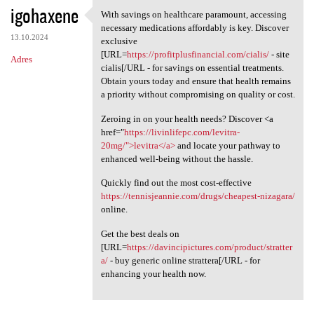
igohaxene
With savings on healthcare paramount, accessing
With savings on healthcare
necessary medications affordably is key. Discover
13.10.2024
exclusive
[URL=
https://profitplusfinancial.com/cialis/
- site
Adres
cialis[/URL - for savings on essential treatments.
Obtain yours today and ensure that health remains
a priority without compromising on quality or cost.
Zeroing in on your health needs? Discover <a
href="
https://livinlifepc.com/levitra-
20mg/">levitra</a>
and locate your pathway to
enhanced well-being without the hassle.
Quickly find out the most cost-effective
https://tennisjeannie.com/drugs/cheapest-nizagara/
online.
Get the best deals on
[URL=
https://davincipictures.com/product/stratter
a/
- buy generic online strattera[/URL - for
enhancing your health now.