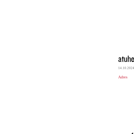
atuhe
14.10.202
Adres