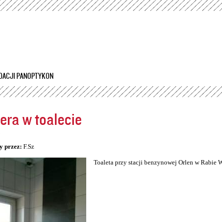
Przejdź
do
treści
DACJI PANOPTYKON
ra w toalecie
5
y przez:
F.Sz
Toaleta przy stacji benzynowej Orlen w Rabie 