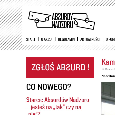
START
O AKCJI
REGULAMIN
AKTUALNOŚCI
O FUN
Kame
10.09.201
Nadesłan
CO NOWEGO?
Starcie Absurdów Nadzoru
– jesteś na „tak” czy na
„nie”?