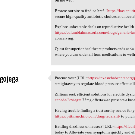
on the web.
4
Browse our site to find <a href="
https://basicpur
secure high-quality antibiotic choices at unbeata
Explore unbeatable deals on reproductive health
https://columbiainnastoria.com/drugs/generic-la
conceiving.
Quest for superior healthcare products ends at <a
where you can order all from medications to well
gojega
Procure your [URL=
https://texasrehabcenter.org
Procure your [URL=https:/
straightaway to regulate blood pressure effectuall
4
Zillions seek efficient solutions for erectile dysf
canada/">viagra
75mg offerta</a> presents a broa
Having trouble finding a trustworthy source for
https://pittmanchiro.com/drug/tadalafil/
to purch
Battling dizziness or nausea? [URL=
https://ifcu
today to Alleviate your symptoms quickly and eff