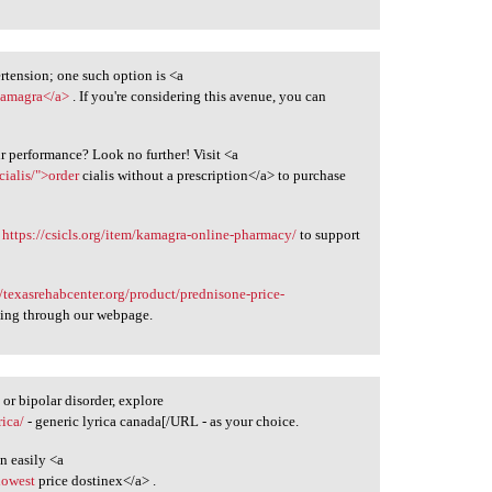
rtension; one such option is <a
kamagra</a>
. If you're considering this avenue, you can
ur performance? Look no further! Visit <a
cialis/">order
cialis without a prescription</a> to purchase
g
https://csicls.org/item/kamagra-online-pharmacy/
to support
//texasrehabcenter.org/product/prednisone-price-
ing through our webpage.
r bipolar disorder, explore
rica/
- generic lyrica canada[/URL - as your choice.
n easily <a
lowest
price dostinex</a> .