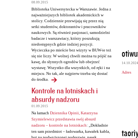
t
08.09.2015
a
Biblioteka Uniwersytecka w Warszawie. Jedna z
najważniejszych bibliotek akademickich w
r
stolicy. Codziennie przewijają się przez nią
z
setki studentów, doktorantów i pracowników
naukowych. Są również pasjonaci, samodzielni
e
badacze i warszawiacy, którzy poszukują
niedostępnych gdzie indziej pozycji.
otiwu
Wycieczka po mieście bez wizyty w BUW-ie też
się nie liczy. W wolnej chwili można tu pójść na
kawę, do słynnych ogrodów lub obejrzeć
14.10.202
wystawę. Wszystko dla wszystkich, od ręki i na
Adres
miejscu. No tak, ale najpierw trzeba się dostać
do środka.
Kontrole na lotniskach i
absurdy nadzoru
01.09.2015
Na łamach
Dziennika Opinii, Katarzyna
Szymielewicz przedstawia swój absurd
nadzoru – kontrole na lotniskach
: „Dokładnie
taori
ten sam przedmiot – ładowarka, kawałek kabla,
but na podwyższonej podeszwie, pasek,