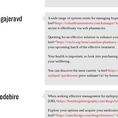
gajeravd
A wide range of options exists for managing hype
A wide range of options
href=
https://columbiainnastoria.com/kamagra/>
4
secure it effortlessly via web pharmacies.
Questing for an effective solution to enhance yo
href="
https://csicls.org/item/canadian-pharmacy-
your upcoming batch of the effective treatment.
Your health is important, so look into purchasin
your wellbeing.
You can discover the most current <a href=
https:
walmart/>prednisone
price walmart</a> by brows
odebire
When seeking effective management for epilepsy o
When seeking effective
[URL=
https://breathejphotography.com/drugs/ly
4
Explore your options and acquire your medicatio
href="
https://umichicago.com/drugs/dostinex/">