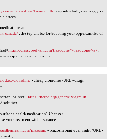
ity.com/amoxicillin/">amoxicillin
capsules</a> , ensuring you
ble prices.
 medications at
six-canada/
, the top choice for boosting your opportunities of
 href=
https://classybodyart.com/trazodone/>trazodone</a>
,
ness supplements via our website.
/product/clonidine/
- cheap clonidine[/URL - drugs
y.
unction; <a href="
https://helpo.org/generic-viagra-in-
d solution.
 your bone health medication? Uncover
ase your treatment with assurance.
riousthenlearn.com/prazosin/
- prazosin 5mg over night[/URL -
iciently.