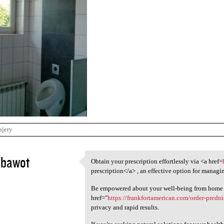
ajery
ubawot
Obtain your prescription effortlessly via <a href=
Obtain your prescription
prescription</a> , an effective option for managi
4
Be empowered about your well-being from home 
href="
https://frankfortamerican.com/order-predn
privacy and rapid results.