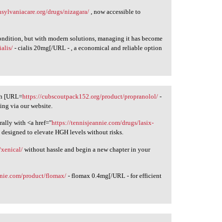
ansylvaniacare.org/drugs/nizagara/
, now accessible to
condition, but with modern solutions, managing it has become
ialis/
- cialis 20mg[/URL - , a economical and reliable option
th [URL=
https://cubscoutpack152.org/product/propranolol/
-
ing via our website.
ally with <a href="
https://tennisjeannie.com/drugs/lasix-
n designed to elevate HGH levels without risks.
/xenical/
without hassle and begin a new chapter in your
nnie.com/product/flomax/
- flomax 0.4mg[/URL - for efficient