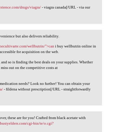
erience.com/drugs/viagra/
- viagra canada[/URL - via our
enience but also delivers reliability.
thecultivarte.com/wellbutrin/">can
i buy wellbutrin online in
 accessible for acquisition on the web.
, and so is finding the best deals on your supplies. Whether
 miss out on the competitive costs at
r medication needs? Look no further! You can obtain your
a/
- fildena without prescription[/URL - straightforwardly
over, these are for you! Crafted from black acetate with
bustyelders.com/cgi-bin/te/o.cgi?