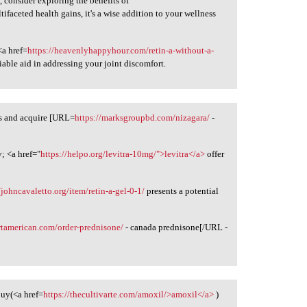
h, consider exploring the benefits of
tifaceted health gains, it's a wise addition to your wellness
<a href=
https://heavenlyhappyhour.com/retin-a-without-a-
liable aid in addressing your joint discomfort.
ds and acquire [URL=
https://marksgroupbd.com/nizagara/
-
; <a href="
https://helpo.org/levitra-10mg/">levitra</a>
offer
/johncavaletto.org/item/retin-a-gel-0-1/
presents a potential
ortamerican.com/order-prednisone/
- canada prednisone[/URL -
buy(<a href=
https://thecultivarte.com/amoxil/>amoxil</a>
)