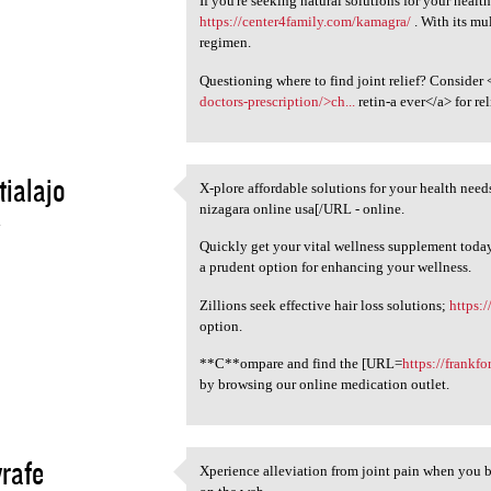
If you're seeking natural solutions for your healt
https://center4family.com/kamagra/
. With its mul
regimen.
Questioning where to find joint relief? Consider 
doctors-prescription/>ch...
retin-a ever</a> for re
tialajo
X-plore affordable solutions for your health nee
X-plore affordable solutions
nizagara online usa[/URL - online.
4
Quickly get your vital wellness supplement today
a prudent option for enhancing your wellness.
Zillions seek effective hair loss solutions;
https:/
option.
**C**ompare and find the [URL=
https://frankf
by browsing our online medication outlet.
yrafe
Xperience alleviation from joint pain when you 
Xperience alleviation from