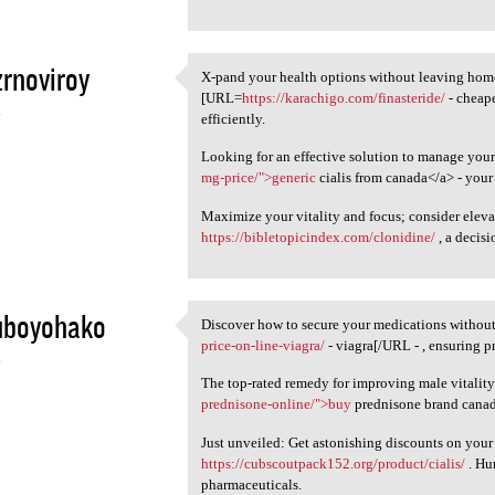
rnoviroy
X-pand your health options without leaving home
X-pand your health options
[URL=
https://karachigo.com/finasteride/
- cheape
4
efficiently.
Looking for an effective solution to manage you
mg-price/">generic
cialis from canada</a> - your 
Maximize your vitality and focus; consider elev
https://bibletopicindex.com/clonidine/
, a decis
uboyohako
Discover how to secure your medications withou
Discover how to secure your
price-on-line-viagra/
- viagra[/URL - , ensuring 
4
The top-rated remedy for improving male vitality 
prednisone-online/">buy
prednisone brand canada
Just unveiled: Get astonishing discounts on your
https://cubscoutpack152.org/product/cialis/
. Hu
pharmaceuticals.