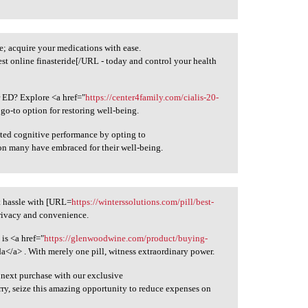
; acquire your medications with ease.
st online finasteride[/URL - today and control your health
r ED? Explore <a href="
https://center4family.com/cialis-20-
go-to option for restoring well-being.
ated cognitive performance by opting to
ion many have embraced for their well-being.
t hassle with [URL=
https://winterssolutions.com/pill/best-
privacy and convenience.
is <a href="
https://glenwoodwine.com/product/buying-
</a> . With merely one pill, witness extraordinary power.
 next purchase with our exclusive
rry, seize this amazing opportunity to reduce expenses on