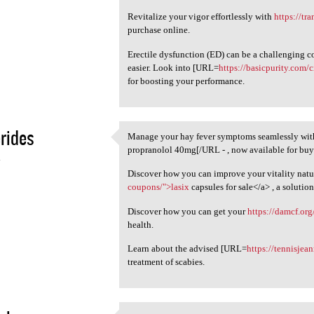
Revitalize your vigor effortlessly with
https://tr
purchase online.
Erectile dysfunction (ED) can be a challenging 
easier. Look into [URL=
https://basicpurity.com/c
for boosting your performance.
rides
Manage your hay fever symptoms seamlessly wi
Manage your hay fever
propranolol 40mg[/URL - , now available for buy
4
Discover how you can improve your vitality natur
coupons/">lasix
capsules for sale</a> , a solutio
Discover how you can get your
https://damcf.org
health.
Learn about the advised [URL=
https://tennisjea
treatment of scabies.