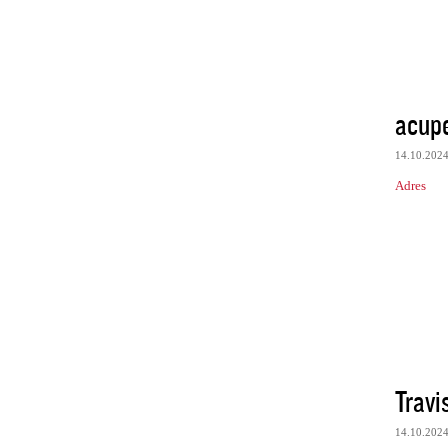
acup
14.10.202
Adres
Trav
14.10.202