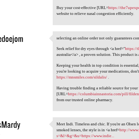
Buy your cost-effective [URL=
https://the7upexp
website to relieve nasal congestion efficiently.
edoejom
selecting an online order not only guarantees conv
selecting an online order not
4
Seek relief for dry eyes through <a href="
https://
australia</a> , a proven solution. This product is
Keeping your health in top condition is essential
you're looking to acquire your medications, don't
https://mnsmiles.com/sildalis/
.
Having trouble finding a reliable source for you
[URL=
https://columbiainnastoria.com/pill/filden
from our trusted online pharmacy.
isMardy
Meet Indi. Timeless and chic. If you're an Olsen l
Meet Indi. Timeless and chic.
smoked lenses, the style is in <a href=
http://www.
4
s=&l=&g=&u=https://www.indie...