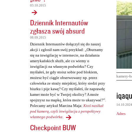
03.10.2015
Dziennik Internautów
zgłasza swój absurd
08.09.2015
Dziennik Internautów dołączył się do naszej
akcji i zgłosił nam swój przykład: „Oburzamy
się na inwigilację w internecie, na działania
amerykańskich służb, ale co wiemy o
inwigilacji na własnym podwórku? Czy
myślałeś, że gdy stoisz sobie pod blokiem,
kamery-b
możesz być ciągle obserwowany np. przez
człowieka ze straży miejskiej, który siedzi przy
biurku i pije kawę? Czy myślałeś, ile naprawdę
K
iqaq
kamer może być w Twojej okolicy? A może
o
spojrzysz na mapkę, która może to ukazywać?”.
14.10.202
Polecamy artykuł Marcina Maja:
Ktoś nasikał
m
pod kamerą, czyli inwigilacja z perspektywy
Adres
e
własnego podwórka
.
n
Checkpoint BUW