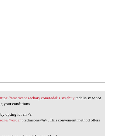
https://americanazachary.com/tadalis-sx/>buy
tadalis sx w not
ng your conditions.
by opting for an <a
isone/">order
prednisone</a> . This convenient method offers