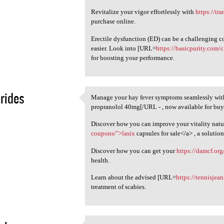
Revitalize your vigor effortlessly with
https://tr
purchase online.
Erectile dysfunction (ED) can be a challenging 
easier. Look into [URL=
https://basicpurity.com/c
for boosting your performance.
rides
Manage your hay fever symptoms seamlessly wi
Manage your hay fever
propranolol 40mg[/URL - , now available for buy
4
Discover how you can improve your vitality natur
coupons/">lasix
capsules for sale</a> , a solutio
Discover how you can get your
https://damcf.org
health.
Learn about the advised [URL=
https://tennisjea
treatment of scabies.