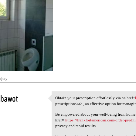
ajery
ubawot
Obtain your prescription effortlessly via <a href=
Obtain your prescription
prescription</a> , an effective option for managi
4
Be empowered about your well-being from home 
href="
https://frankfortamerican.com/order-predn
privacy and rapid results.