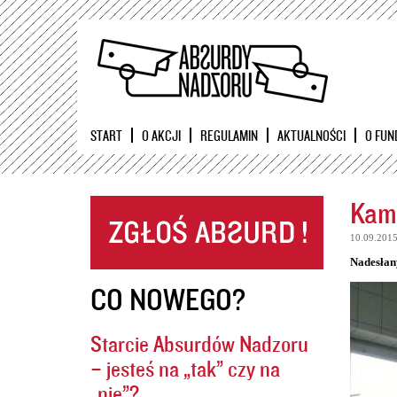
START
O AKCJI
REGULAMIN
AKTUALNOŚCI
O FUN
Kame
10.09.201
Nadesłan
CO NOWEGO?
Starcie Absurdów Nadzoru
– jesteś na „tak” czy na
„nie”?