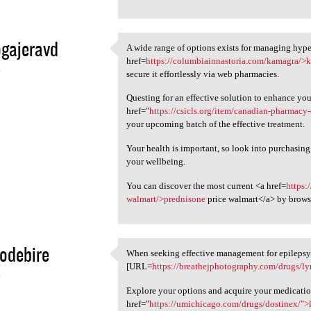
gajeravd
A wide range of options exists for managing hype
A wide range of options
href=
https://columbiainnastoria.com/kamagra/>
4
secure it effortlessly via web pharmacies.
Questing for an effective solution to enhance yo
href="
https://csicls.org/item/canadian-pharmacy-
your upcoming batch of the effective treatment.
Your health is important, so look into purchasin
your wellbeing.
You can discover the most current <a href=
https:
walmart/>prednisone
price walmart</a> by brows
odebire
When seeking effective management for epilepsy o
When seeking effective
[URL=
https://breathejphotography.com/drugs/ly
4
Explore your options and acquire your medicatio
href="
https://umichicago.com/drugs/dostinex/">