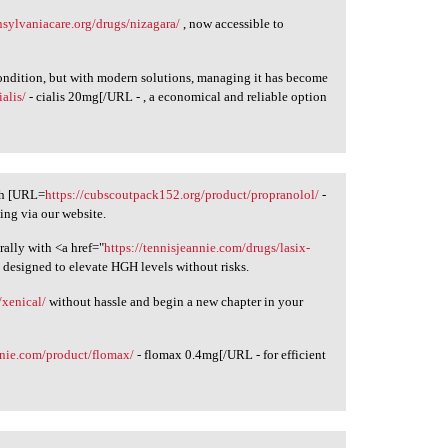
ansylvaniacare.org/drugs/nizagara/
, now accessible to
condition, but with modern solutions, managing it has become
ialis/
- cialis 20mg[/URL - , a economical and reliable option
th [URL=
https://cubscoutpack152.org/product/propranolol/
-
ing via our website.
ally with <a href="
https://tennisjeannie.com/drugs/lasix-
n designed to elevate HGH levels without risks.
/xenical/
without hassle and begin a new chapter in your
nnie.com/product/flomax/
- flomax 0.4mg[/URL - for efficient