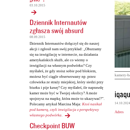
03.10.2015
Dziennik Internautów
zgłasza swój absurd
08.09.2015
Dziennik Internautów dołączył się do naszej
akcji i zgłosił nam swój przykład: „Oburzamy
się na inwigilację w internecie, na działania
amerykańskich służb, ale co wiemy o
inwigilacji na własnym podwórku? Czy
myślałeś, że gdy stoisz sobie pod blokiem,
kamery-b
możesz być ciągle obserwowany np. przez
człowieka ze straży miejskiej, który siedzi przy
biurku i pije kawę? Czy myślałeś, ile naprawdę
K
iqaq
kamer może być w Twojej okolicy? A może
o
spojrzysz na mapkę, która może to ukazywać?”.
14.10.202
Polecamy artykuł Marcina Maja:
Ktoś nasikał
m
pod kamerą, czyli inwigilacja z perspektywy
Adres
e
własnego podwórka
.
n
Checkpoint BUW