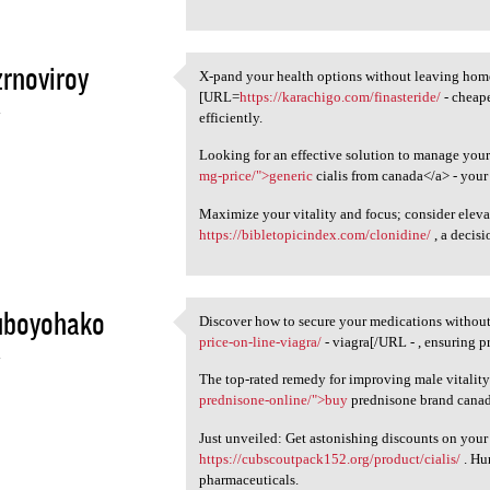
rnoviroy
X-pand your health options without leaving home
X-pand your health options
[URL=
https://karachigo.com/finasteride/
- cheape
4
efficiently.
Looking for an effective solution to manage you
mg-price/">generic
cialis from canada</a> - your 
Maximize your vitality and focus; consider elev
https://bibletopicindex.com/clonidine/
, a decis
uboyohako
Discover how to secure your medications withou
Discover how to secure your
price-on-line-viagra/
- viagra[/URL - , ensuring 
4
The top-rated remedy for improving male vitality 
prednisone-online/">buy
prednisone brand canada
Just unveiled: Get astonishing discounts on your
https://cubscoutpack152.org/product/cialis/
. Hu
pharmaceuticals.