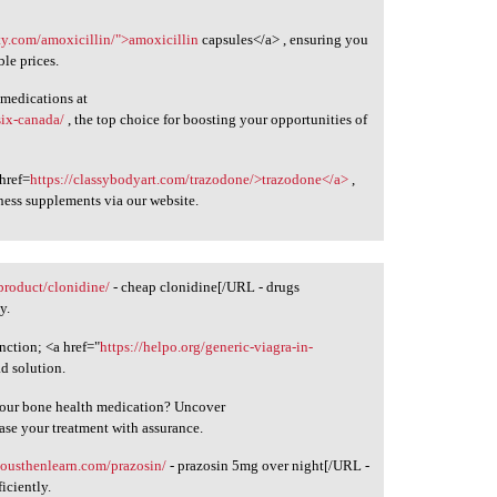
ity.com/amoxicillin/">amoxicillin
capsules</a> , ensuring you
ble prices.
 medications at
six-canada/
, the top choice for boosting your opportunities of
 href=
https://classybodyart.com/trazodone/>trazodone</a>
,
ness supplements via our website.
/product/clonidine/
- cheap clonidine[/URL - drugs
y.
unction; <a href="
https://helpo.org/generic-viagra-in-
d solution.
 your bone health medication? Uncover
ase your treatment with assurance.
riousthenlearn.com/prazosin/
- prazosin 5mg over night[/URL -
iciently.