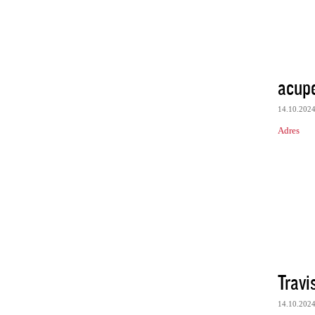
acup
14.10.202
Adres
Trav
14.10.202