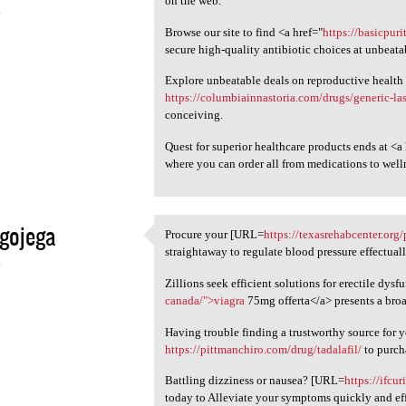
on the web.
4
Browse our site to find <a href="
https://basicpur
secure high-quality antibiotic choices at unbeata
Explore unbeatable deals on reproductive health
https://columbiainnastoria.com/drugs/generic-la
conceiving.
Quest for superior healthcare products ends at <a
where you can order all from medications to well
gojega
Procure your [URL=
https://texasrehabcenter.org
Procure your [URL=https:/
straightaway to regulate blood pressure effectuall
4
Zillions seek efficient solutions for erectile dysf
canada/">viagra
75mg offerta</a> presents a broa
Having trouble finding a trustworthy source for
https://pittmanchiro.com/drug/tadalafil/
to purch
Battling dizziness or nausea? [URL=
https://ifcu
today to Alleviate your symptoms quickly and eff