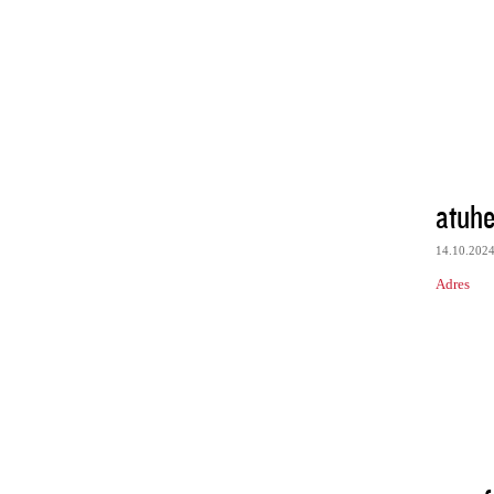
atuhe
14.10.202
Adres