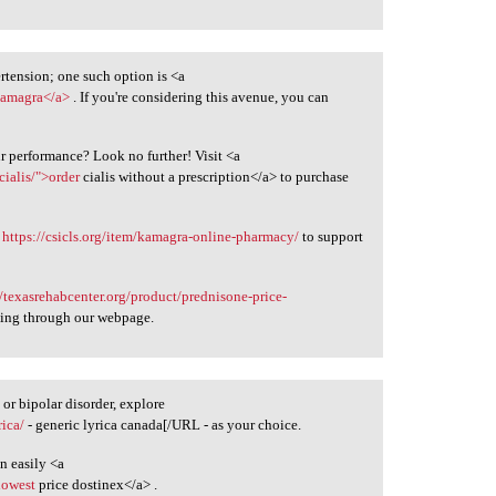
rtension; one such option is <a
kamagra</a>
. If you're considering this avenue, you can
ur performance? Look no further! Visit <a
cialis/">order
cialis without a prescription</a> to purchase
g
https://csicls.org/item/kamagra-online-pharmacy/
to support
//texasrehabcenter.org/product/prednisone-price-
ing through our webpage.
r bipolar disorder, explore
rica/
- generic lyrica canada[/URL - as your choice.
n easily <a
lowest
price dostinex</a> .