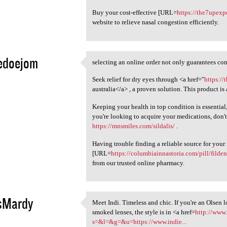
Buy your cost-effective [URL=
https://the7upexp
website to relieve nasal congestion efficiently.
edoejom
selecting an online order not only guarantees conv
selecting an online order not
4
Seek relief for dry eyes through <a href="
https://
australia</a> , a proven solution. This product is
Keeping your health in top condition is essential
you're looking to acquire your medications, don't
https://mnsmiles.com/sildalis/
.
Having trouble finding a reliable source for you
[URL=
https://columbiainnastoria.com/pill/filden
from our trusted online pharmacy.
isMardy
Meet Indi. Timeless and chic. If you're an Olsen l
Meet Indi. Timeless and chic.
smoked lenses, the style is in <a href=
http://www.
4
s=&l=&g=&u=https://www.indie...