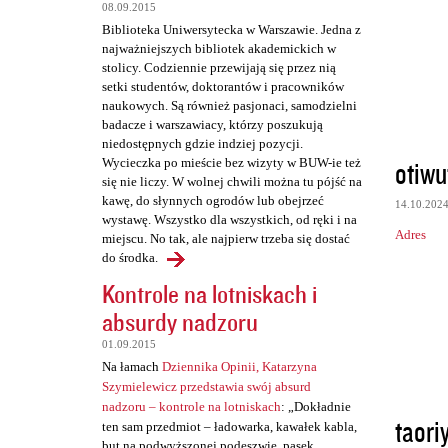
t
08.09.2015
a
Biblioteka Uniwersytecka w Warszawie. Jedna z
najważniejszych bibliotek akademickich w
r
stolicy. Codziennie przewijają się przez nią
z
setki studentów, doktorantów i pracowników
naukowych. Są również pasjonaci, samodzielni
e
badacze i warszawiacy, którzy poszukują
niedostępnych gdzie indziej pozycji.
otiwu
Wycieczka po mieście bez wizyty w BUW-ie też
się nie liczy. W wolnej chwili można tu pójść na
kawę, do słynnych ogrodów lub obejrzeć
14.10.202
wystawę. Wszystko dla wszystkich, od ręki i na
Adres
miejscu. No tak, ale najpierw trzeba się dostać
do środka.
Kontrole na lotniskach i
absurdy nadzoru
01.09.2015
Na łamach
Dziennika Opinii, Katarzyna
Szymielewicz przedstawia swój absurd
nadzoru – kontrole na lotniskach
: „Dokładnie
taori
ten sam przedmiot – ładowarka, kawałek kabla,
but na podwyższonej podeszwie, pasek,