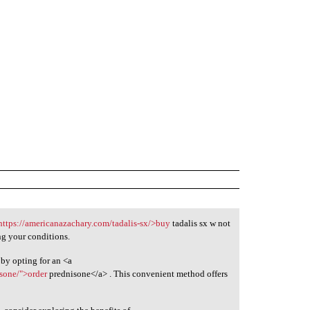
https://americanazachary.com/tadalis-sx/>buy
tadalis sx w not
ng your conditions.
by opting for an <a
isone/">order
prednisone</a> . This convenient method offers