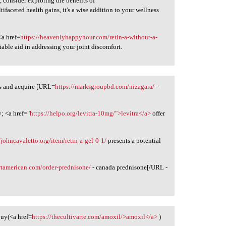
h, consider exploring the benefits of
tifaceted health gains, it's a wise addition to your wellness
<a href=
https://heavenlyhappyhour.com/retin-a-without-a-
liable aid in addressing your joint discomfort.
ds and acquire [URL=
https://marksgroupbd.com/nizagara/
-
; <a href="
https://helpo.org/levitra-10mg/">levitra</a>
offer
/johncavaletto.org/item/retin-a-gel-0-1/
presents a potential
ortamerican.com/order-prednisone/
- canada prednisone[/URL -
buy(<a href=
https://thecultivarte.com/amoxil/>amoxil</a>
)