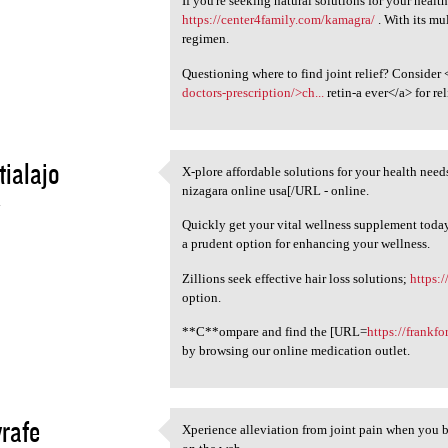
If you're seeking natural solutions for your healt
https://center4family.com/kamagra/
. With its mul
regimen.
Questioning where to find joint relief? Consider 
doctors-prescription/>ch...
retin-a ever</a> for re
tialajo
X-plore affordable solutions for your health nee
X-plore affordable solutions
nizagara online usa[/URL - online.
4
Quickly get your vital wellness supplement today
a prudent option for enhancing your wellness.
Zillions seek effective hair loss solutions;
https:/
option.
**C**ompare and find the [URL=
https://frankf
by browsing our online medication outlet.
yrafe
Xperience alleviation from joint pain when you 
Xperience alleviation from