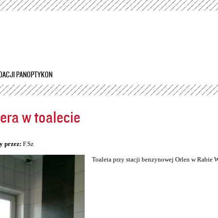
Przejdź
do
treści
DACJI PANOPTYKON
ra w toalecie
5
y przez:
F.Sz
Toaleta przy stacji benzynowej Orlen w Rabie 