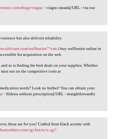
erience.com/drugs/viagra/
- viagra canada[/URL - via our
enience but also delivers reliability.
thecultivarte.com/wellbutrin/">can
i buy wellbutrin online in
 accessible for acquisition on the web.
, and so is finding the best deals on your supplies. Whether
 miss out on the competitive costs at
r medication needs? Look no further! You can obtain your
a/
- fildena without prescription[/URL - straightforwardly
over, these are for you! Crafted from black acetate with
bustyelders.com/cgi-bin/te/o.cgi?