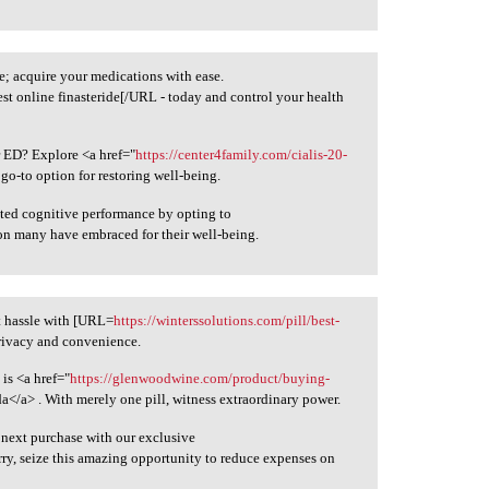
; acquire your medications with ease.
st online finasteride[/URL - today and control your health
r ED? Explore <a href="
https://center4family.com/cialis-20-
go-to option for restoring well-being.
ated cognitive performance by opting to
ion many have embraced for their well-being.
t hassle with [URL=
https://winterssolutions.com/pill/best-
privacy and convenience.
is <a href="
https://glenwoodwine.com/product/buying-
</a> . With merely one pill, witness extraordinary power.
 next purchase with our exclusive
rry, seize this amazing opportunity to reduce expenses on