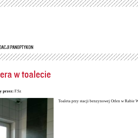
Przejdź
do
treści
DACJI PANOPTYKON
ra w toalecie
5
y przez:
F.Sz
Toaleta przy stacji benzynowej Orlen w Rabie 