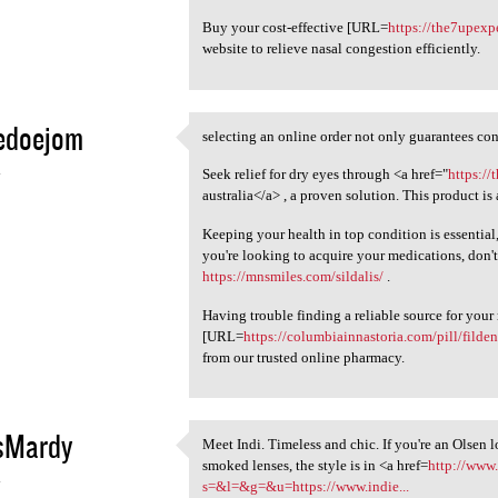
Buy your cost-effective [URL=
https://the7upexp
website to relieve nasal congestion efficiently.
edoejom
selecting an online order not only guarantees conv
selecting an online order not
4
Seek relief for dry eyes through <a href="
https://
australia</a> , a proven solution. This product is
Keeping your health in top condition is essential
you're looking to acquire your medications, don't
https://mnsmiles.com/sildalis/
.
Having trouble finding a reliable source for you
[URL=
https://columbiainnastoria.com/pill/filden
from our trusted online pharmacy.
isMardy
Meet Indi. Timeless and chic. If you're an Olsen l
Meet Indi. Timeless and chic.
smoked lenses, the style is in <a href=
http://www.
4
s=&l=&g=&u=https://www.indie...