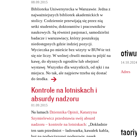
t
08.09.2015
a
Biblioteka Uniwersytecka w Warszawie. Jedna z
najważniejszych bibliotek akademickich w
r
stolicy. Codziennie przewijają się przez nią
z
setki studentów, doktorantów i pracowników
naukowych. Są również pasjonaci, samodzielni
e
badacze i warszawiacy, którzy poszukują
niedostępnych gdzie indziej pozycji.
otiwu
Wycieczka po mieście bez wizyty w BUW-ie też
się nie liczy. W wolnej chwili można tu pójść na
kawę, do słynnych ogrodów lub obejrzeć
14.10.202
wystawę. Wszystko dla wszystkich, od ręki i na
Adres
miejscu. No tak, ale najpierw trzeba się dostać
do środka.
Kontrole na lotniskach i
absurdy nadzoru
01.09.2015
Na łamach
Dziennika Opinii, Katarzyna
Szymielewicz przedstawia swój absurd
nadzoru – kontrole na lotniskach
: „Dokładnie
taori
ten sam przedmiot – ładowarka, kawałek kabla,
but na podwyższonej podeszwie, pasek,