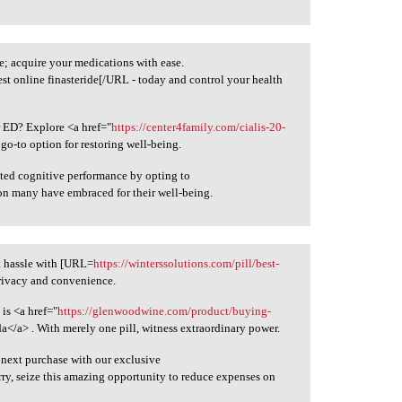
; acquire your medications with ease.
st online finasteride[/URL - today and control your health
r ED? Explore <a href="
https://center4family.com/cialis-20-
go-to option for restoring well-being.
ated cognitive performance by opting to
ion many have embraced for their well-being.
t hassle with [URL=
https://winterssolutions.com/pill/best-
privacy and convenience.
is <a href="
https://glenwoodwine.com/product/buying-
</a> . With merely one pill, witness extraordinary power.
 next purchase with our exclusive
rry, seize this amazing opportunity to reduce expenses on