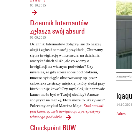
03.10.2015
Dziennik Internautów
zgłasza swój absurd
08.09.2015
Dziennik Internautów dołączył się do naszej
akcji i zgłosił nam swój przykład: „Oburzamy
się na inwigilację w internecie, na działania
amerykańskich służb, ale co wiemy o
inwigilacji na własnym podwórku? Czy
myślałeś, że gdy stoisz sobie pod blokiem,
kamery-b
możesz być ciągle obserwowany np. przez
człowieka ze straży miejskiej, który siedzi przy
biurku i pije kawę? Czy myślałeś, ile naprawdę
K
iqaq
kamer może być w Twojej okolicy? A może
o
spojrzysz na mapkę, która może to ukazywać?”.
14.10.202
Polecamy artykuł Marcina Maja:
Ktoś nasikał
m
pod kamerą, czyli inwigilacja z perspektywy
Adres
e
własnego podwórka
.
n
Checkpoint BUW