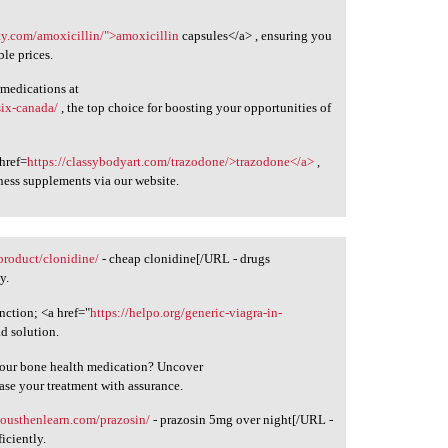
ity.com/amoxicillin/">amoxicillin
capsules</a> , ensuring you
ble prices.
 medications at
six-canada/
, the top choice for boosting your opportunities of
 href=
https://classybodyart.com/trazodone/>trazodone</a>
,
ness supplements via our website.
/product/clonidine/
- cheap clonidine[/URL - drugs
y.
unction; <a href="
https://helpo.org/generic-viagra-in-
d solution.
 your bone health medication? Uncover
ase your treatment with assurance.
riousthenlearn.com/prazosin/
- prazosin 5mg over night[/URL -
iciently.