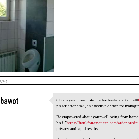
ajery
ubawot
Obtain your prescription effortlessly via <a href=
Obtain your prescription
prescription</a> , an effective option for managi
4
Be empowered about your well-being from home 
href="
https://frankfortamerican.com/order-predn
privacy and rapid results.