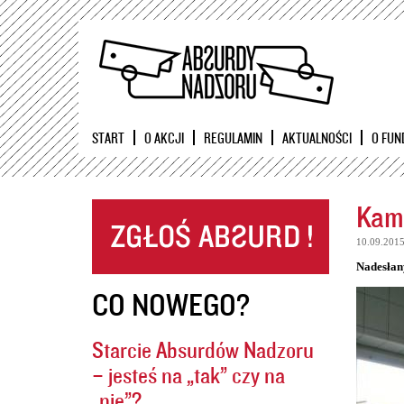
START
O AKCJI
REGULAMIN
AKTUALNOŚCI
O FUN
Kame
10.09.201
Nadesłan
CO NOWEGO?
Starcie Absurdów Nadzoru
– jesteś na „tak” czy na
„nie”?