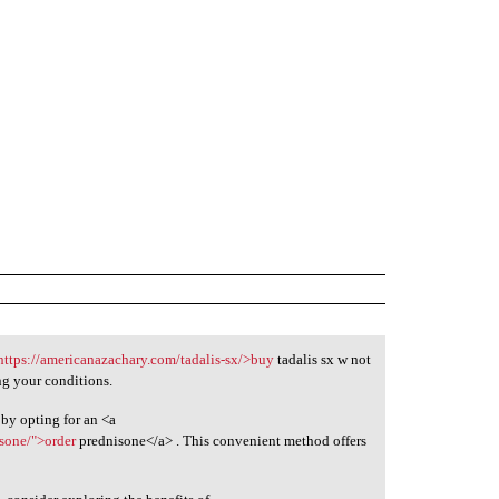
https://americanazachary.com/tadalis-sx/>buy
tadalis sx w not
ng your conditions.
by opting for an <a
isone/">order
prednisone</a> . This convenient method offers