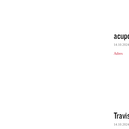
acup
14.10.202
Adres
Trav
14.10.202