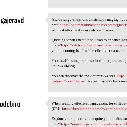
gajeravd
A wide range of options exists for managing hype
A wide range of options
href=
https://columbiainnastoria.com/kamagra/>
4
secure it effortlessly via web pharmacies.
Questing for an effective solution to enhance yo
href="
https://csicls.org/item/canadian-pharmacy-
your upcoming batch of the effective treatment.
Your health is important, so look into purchasin
your wellbeing.
You can discover the most current <a href=
https:
walmart/>prednisone
price walmart</a> by brows
odebire
When seeking effective management for epilepsy o
When seeking effective
[URL=
https://breathejphotography.com/drugs/ly
4
Explore your options and acquire your medicatio
href="
https://umichicago.com/drugs/dostinex/">