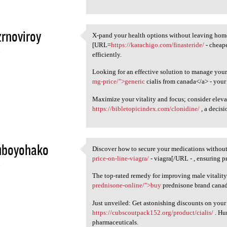
rnoviroy
X-pand your health options without leaving home
X-pand your health options
[URL=
https://karachigo.com/finasteride/
- cheape
4
efficiently.
Looking for an effective solution to manage you
mg-price/">generic
cialis from canada</a> - your 
Maximize your vitality and focus; consider elev
https://bibletopicindex.com/clonidine/
, a decis
uboyohako
Discover how to secure your medications withou
Discover how to secure your
price-on-line-viagra/
- viagra[/URL - , ensuring 
4
The top-rated remedy for improving male vitality 
prednisone-online/">buy
prednisone brand canada
Just unveiled: Get astonishing discounts on your
https://cubscoutpack152.org/product/cialis/
. Hu
pharmaceuticals.