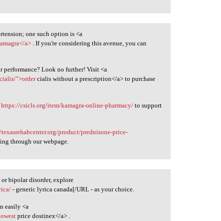
rtension; one such option is <a
kamagra</a>
. If you're considering this avenue, you can
ur performance? Look no further! Visit <a
cialis/">order
cialis without a prescription</a> to purchase
g
https://csicls.org/item/kamagra-online-pharmacy/
to support
//texasrehabcenter.org/product/prednisone-price-
ing through our webpage.
r bipolar disorder, explore
rica/
- generic lyrica canada[/URL - as your choice.
n easily <a
lowest
price dostinex</a> .