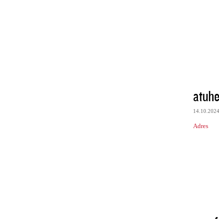
atuhe
14.10.202
Adres