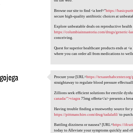
on the web.
4
Browse our site to find <a href="
https://basicpur
secure high-quality antibiotic choices at unbeata
Explore unbeatable deals on reproductive health
https://columbiainnastoria.com/drugs/generic-la
conceiving.
Quest for superior healthcare products ends at <a
where you can order all from medications to well
gojega
Procure your [URL=
https://texasrehabcenter.org
Procure your [URL=https:/
straightaway to regulate blood pressure effectuall
4
Zillions seek efficient solutions for erectile dysf
canada/">viagra
75mg offerta</a> presents a broa
Having trouble finding a trustworthy source for
https://pittmanchiro.com/drug/tadalafil/
to purch
Battling dizziness or nausea? [URL=
https://ifcu
today to Alleviate your symptoms quickly and eff