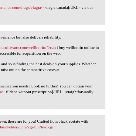
erience.com/drugs/viagra/
- viagra canada[/URL - via our
enience but also delivers reliability.
thecultivarte.com/wellbutrin/">can
i buy wellbutrin online in
 accessible for acquisition on the web.
, and so is finding the best deals on your supplies. Whether
 miss out on the competitive costs at
r medication needs? Look no further! You can obtain your
a/
- fildena without prescription[/URL - straightforwardly
over, these are for you! Crafted from black acetate with
bustyelders.com/cgi-bin/te/o.cgi?