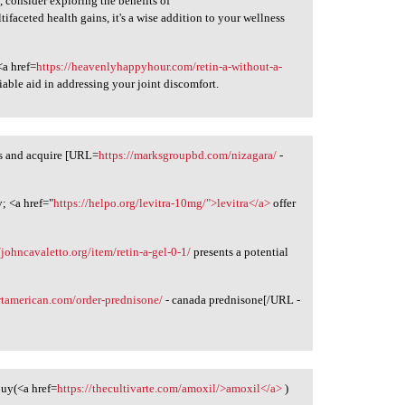
h, consider exploring the benefits of
tifaceted health gains, it's a wise addition to your wellness
<a href=
https://heavenlyhappyhour.com/retin-a-without-a-
liable aid in addressing your joint discomfort.
ds and acquire [URL=
https://marksgroupbd.com/nizagara/
-
; <a href="
https://helpo.org/levitra-10mg/">levitra</a>
offer
/johncavaletto.org/item/retin-a-gel-0-1/
presents a potential
ortamerican.com/order-prednisone/
- canada prednisone[/URL -
buy(<a href=
https://thecultivarte.com/amoxil/>amoxil</a>
)