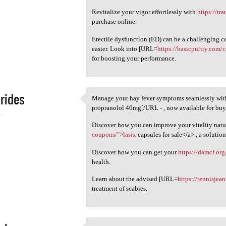
Revitalize your vigor effortlessly with
https://tr
purchase online.
Erectile dysfunction (ED) can be a challenging 
easier. Look into [URL=
https://basicpurity.com/c
for boosting your performance.
rides
Manage your hay fever symptoms seamlessly wi
Manage your hay fever
propranolol 40mg[/URL - , now available for buy
4
Discover how you can improve your vitality natur
coupons/">lasix
capsules for sale</a> , a solutio
Discover how you can get your
https://damcf.org
health.
Learn about the advised [URL=
https://tennisjea
treatment of scabies.