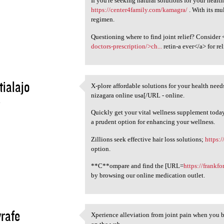
If you're seeking natural solutions for your healt
https://center4family.com/kamagra/
. With its mul
regimen.
Questioning where to find joint relief? Consider 
doctors-prescription/>ch...
retin-a ever</a> for re
tialajo
X-plore affordable solutions for your health nee
X-plore affordable solutions
nizagara online usa[/URL - online.
4
Quickly get your vital wellness supplement today
a prudent option for enhancing your wellness.
Zillions seek effective hair loss solutions;
https:/
option.
**C**ompare and find the [URL=
https://frankf
by browsing our online medication outlet.
yrafe
Xperience alleviation from joint pain when you 
Xperience alleviation from