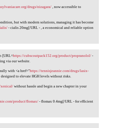
ansylvaniacare.org/drugs/nizagara/
, now accessible to
condition, but with modern solutions, managing it has become
ialis/
- cialis 20mg[/URL - , a economical and reliable option
th [URL=
https://cubscoutpack152.org/product/propranolol/
-
ing via our website.
ally with <a href="
https://tennisjeannie.com/drugs/lasix-
n designed to elevate HGH levels without risks.
/xenical/
without hassle and begin a new chapter in your
nnie.com/product/flomax/
- flomax 0.4mg[/URL - for efficient