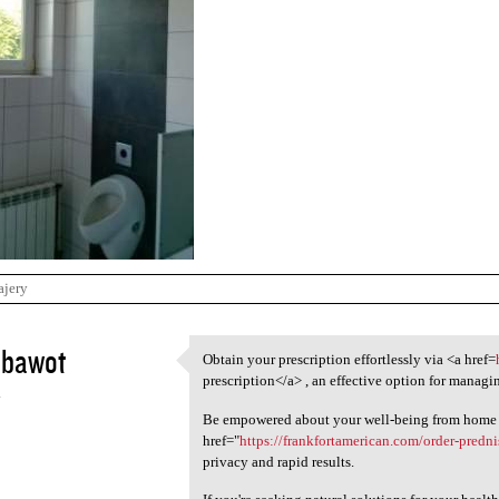
ajery
ubawot
Obtain your prescription effortlessly via <a href=
Obtain your prescription
prescription</a> , an effective option for managi
4
Be empowered about your well-being from home 
href="
https://frankfortamerican.com/order-predn
privacy and rapid results.