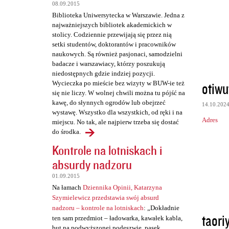
t
08.09.2015
a
Biblioteka Uniwersytecka w Warszawie. Jedna z
najważniejszych bibliotek akademickich w
r
stolicy. Codziennie przewijają się przez nią
z
setki studentów, doktorantów i pracowników
naukowych. Są również pasjonaci, samodzielni
e
badacze i warszawiacy, którzy poszukują
niedostępnych gdzie indziej pozycji.
otiwu
Wycieczka po mieście bez wizyty w BUW-ie też
się nie liczy. W wolnej chwili można tu pójść na
kawę, do słynnych ogrodów lub obejrzeć
14.10.202
wystawę. Wszystko dla wszystkich, od ręki i na
Adres
miejscu. No tak, ale najpierw trzeba się dostać
do środka.
Kontrole na lotniskach i
absurdy nadzoru
01.09.2015
Na łamach
Dziennika Opinii, Katarzyna
Szymielewicz przedstawia swój absurd
nadzoru – kontrole na lotniskach
: „Dokładnie
taori
ten sam przedmiot – ładowarka, kawałek kabla,
but na podwyższonej podeszwie, pasek,