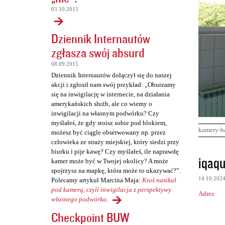
03.10.2015
Dziennik Internautów
zgłasza swój absurd
08.09.2015
Dziennik Internautów dołączył się do naszej
akcji i zgłosił nam swój przykład: „Oburzamy
się na inwigilację w internecie, na działania
amerykańskich służb, ale co wiemy o
inwigilacji na własnym podwórku? Czy
myślałeś, że gdy stoisz sobie pod blokiem,
kamery-b
możesz być ciągle obserwowany np. przez
człowieka ze straży miejskiej, który siedzi przy
biurku i pije kawę? Czy myślałeś, ile naprawdę
K
iqaq
kamer może być w Twojej okolicy? A może
o
spojrzysz na mapkę, która może to ukazywać?”.
14.10.202
Polecamy artykuł Marcina Maja:
Ktoś nasikał
m
pod kamerą, czyli inwigilacja z perspektywy
Adres
e
własnego podwórka
.
n
Checkpoint BUW