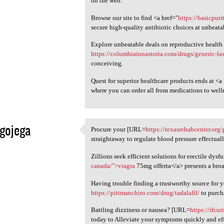
on the web.
4
Browse our site to find <a href="
https://basicpur
secure high-quality antibiotic choices at unbeata
Explore unbeatable deals on reproductive health
https://columbiainnastoria.com/drugs/generic-la
conceiving.
Quest for superior healthcare products ends at <a
where you can order all from medications to well
gojega
Procure your [URL=
https://texasrehabcenter.org
Procure your [URL=https:/
straightaway to regulate blood pressure effectuall
4
Zillions seek efficient solutions for erectile dysf
canada/">viagra
75mg offerta</a> presents a broa
Having trouble finding a trustworthy source for
https://pittmanchiro.com/drug/tadalafil/
to purch
Battling dizziness or nausea? [URL=
https://ifcu
today to Alleviate your symptoms quickly and eff