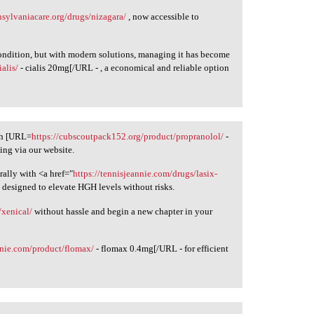
ansylvaniacare.org/drugs/nizagara/
, now accessible to
condition, but with modern solutions, managing it has become
ialis/
- cialis 20mg[/URL - , a economical and reliable option
th [URL=
https://cubscoutpack152.org/product/propranolol/
-
ing via our website.
ally with <a href="
https://tennisjeannie.com/drugs/lasix-
n designed to elevate HGH levels without risks.
/xenical/
without hassle and begin a new chapter in your
nnie.com/product/flomax/
- flomax 0.4mg[/URL - for efficient