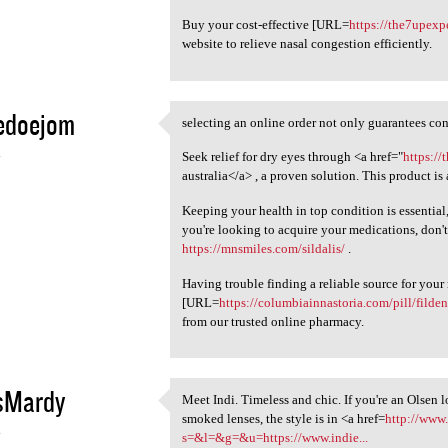
Buy your cost-effective [URL=
https://the7upexp
website to relieve nasal congestion efficiently.
edoejom
selecting an online order not only guarantees conv
selecting an online order not
4
Seek relief for dry eyes through <a href="
https://
australia</a> , a proven solution. This product is
Keeping your health in top condition is essential
you're looking to acquire your medications, don't
https://mnsmiles.com/sildalis/
.
Having trouble finding a reliable source for you
[URL=
https://columbiainnastoria.com/pill/filden
from our trusted online pharmacy.
isMardy
Meet Indi. Timeless and chic. If you're an Olsen l
Meet Indi. Timeless and chic.
smoked lenses, the style is in <a href=
http://www.
4
s=&l=&g=&u=https://www.indie...