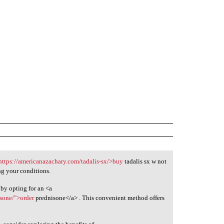
https://americanazachary.com/tadalis-sx/>buy
tadalis sx w not
ng your conditions.
by opting for an <a
isone/">order
prednisone</a> . This convenient method offers