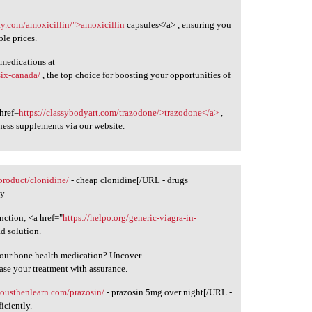
ity.com/amoxicillin/">amoxicillin
capsules</a> , ensuring you
ble prices.
 medications at
six-canada/
, the top choice for boosting your opportunities of
 href=
https://classybodyart.com/trazodone/>trazodone</a>
,
ness supplements via our website.
/product/clonidine/
- cheap clonidine[/URL - drugs
y.
unction; <a href="
https://helpo.org/generic-viagra-in-
d solution.
 your bone health medication? Uncover
ase your treatment with assurance.
riousthenlearn.com/prazosin/
- prazosin 5mg over night[/URL -
iciently.