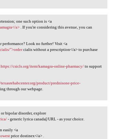
rtension; one such option is <a
kamagra</a>
. If you're considering this avenue, you can
ur performance? Look no further! Visit <a
cialis/">order
cialis without a prescription</a> to purchase
g
https://csicls.org/item/kamagra-online-pharmacy/
to support
//texasrehabcenter.org/product/prednisone-price-
ing through our webpage.
r bipolar disorder, explore
rica/
- generic lyrica canada[/URL - as your choice.
n easily <a
lowest
price dostinex</a> .