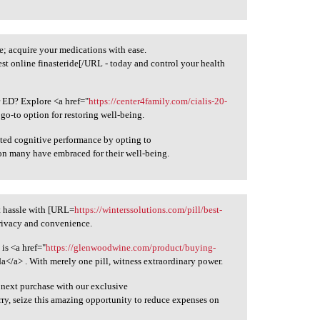
; acquire your medications with ease.
st online finasteride[/URL - today and control your health
r ED? Explore <a href="
https://center4family.com/cialis-20-
go-to option for restoring well-being.
ated cognitive performance by opting to
ion many have embraced for their well-being.
t hassle with [URL=
https://winterssolutions.com/pill/best-
privacy and convenience.
is <a href="
https://glenwoodwine.com/product/buying-
</a> . With merely one pill, witness extraordinary power.
 next purchase with our exclusive
rry, seize this amazing opportunity to reduce expenses on