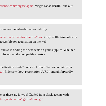
erience.com/drugs/viagra/
- viagra canada[/URL - via our
enience but also delivers reliability.
thecultivarte.com/wellbutrin/">can
i buy wellbutrin online in
 accessible for acquisition on the web.
, and so is finding the best deals on your supplies. Whether
 miss out on the competitive costs at
r medication needs? Look no further! You can obtain your
a/
- fildena without prescription[/URL - straightforwardly
over, these are for you! Crafted from black acetate with
bustyelders.com/cgi-bin/te/o.cgi?