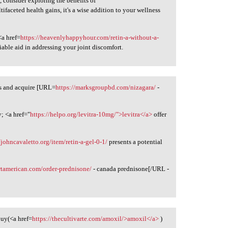
h, consider exploring the benefits of
tifaceted health gains, it's a wise addition to your wellness
<a href=
https://heavenlyhappyhour.com/retin-a-without-a-
liable aid in addressing your joint discomfort.
ds and acquire [URL=
https://marksgroupbd.com/nizagara/
-
; <a href="
https://helpo.org/levitra-10mg/">levitra</a>
offer
/johncavaletto.org/item/retin-a-gel-0-1/
presents a potential
ortamerican.com/order-prednisone/
- canada prednisone[/URL -
buy(<a href=
https://thecultivarte.com/amoxil/>amoxil</a>
)