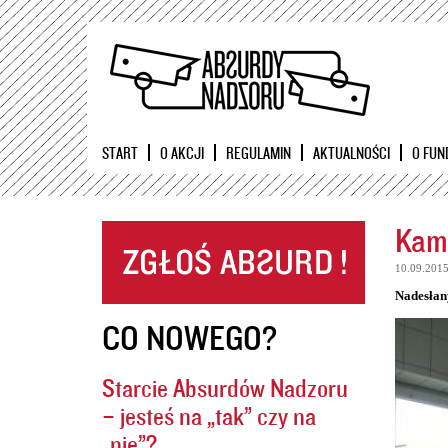
START
O AKCJI
REGULAMIN
AKTUALNOŚCI
O FUN
Kame
10.09.201
Nadesłan
CO NOWEGO?
Starcie Absurdów Nadzoru
– jesteś na „tak” czy na
„nie”?