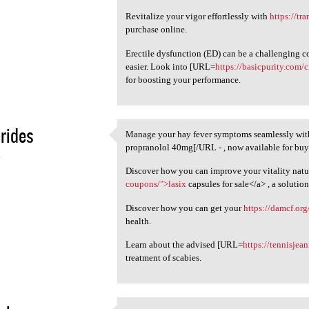
Revitalize your vigor effortlessly with
https://tr
purchase online.
Erectile dysfunction (ED) can be a challenging 
easier. Look into [URL=
https://basicpurity.com/c
for boosting your performance.
rides
Manage your hay fever symptoms seamlessly wi
Manage your hay fever
propranolol 40mg[/URL - , now available for buy
4
Discover how you can improve your vitality natur
coupons/">lasix
capsules for sale</a> , a solutio
Discover how you can get your
https://damcf.org
health.
Learn about the advised [URL=
https://tennisjea
treatment of scabies.