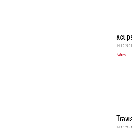
acup
14.10.202
Adres
Trav
14.10.202