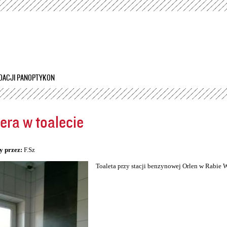
Przejdź
do
treści
DACJI PANOPTYKON
ra w toalecie
5
y przez:
F.Sz
Toaleta przy stacji benzynowej Orlen w Rabie 