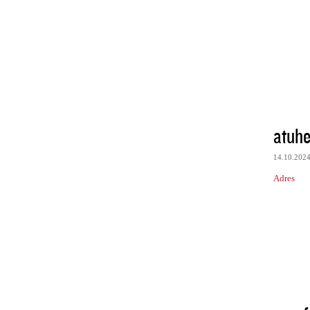
atuhe
14.10.202
Adres