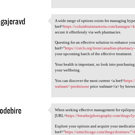
gajeravd
A wide range of options exists for managing hype
A wide range of options
href=
https://columbiainnastoria.com/kamagra/>
4
secure it effortlessly via web pharmacies.
Questing for an effective solution to enhance yo
href="
https://csicls.org/item/canadian-pharmacy-
your upcoming batch of the effective treatment.
Your health is important, so look into purchasin
your wellbeing.
You can discover the most current <a href=
https:
walmart/>prednisone
price walmart</a> by brows
odebire
When seeking effective management for epilepsy o
When seeking effective
[URL=
https://breathejphotography.com/drugs/ly
4
Explore your options and acquire your medicatio
href="
https://umichicago.com/drugs/dostinex/">