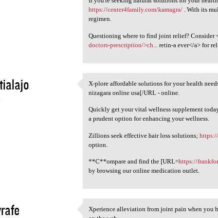
If you're seeking natural solutions for your healt
https://center4family.com/kamagra/
. With its mul
regimen.
Questioning where to find joint relief? Consider 
doctors-prescription/>ch...
retin-a ever</a> for re
tialajo
X-plore affordable solutions for your health nee
X-plore affordable solutions
nizagara online usa[/URL - online.
4
Quickly get your vital wellness supplement today
a prudent option for enhancing your wellness.
Zillions seek effective hair loss solutions;
https:/
option.
**C**ompare and find the [URL=
https://frankf
by browsing our online medication outlet.
yrafe
Xperience alleviation from joint pain when you 
Xperience alleviation from