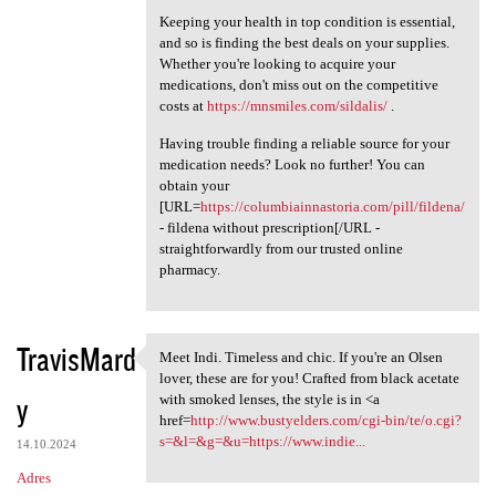
Keeping your health in top condition is essential,
and so is finding the best deals on your supplies.
Whether you're looking to acquire your
medications, don't miss out on the competitive
costs at
https://mnsmiles.com/sildalis/
.
Having trouble finding a reliable source for your
medication needs? Look no further! You can
obtain your
[URL=
https://columbiainnastoria.com/pill/fildena/
- fildena without prescription[/URL -
straightforwardly from our trusted online
pharmacy.
TravisMard
Meet Indi. Timeless and chic. If you're an Olsen
Meet Indi. Timeless and chic.
lover, these are for you! Crafted from black acetate
y
with smoked lenses, the style is in <a
href=
http://www.bustyelders.com/cgi-bin/te/o.cgi?
s=&l=&g=&u=https://www.indie...
14.10.2024
Adres