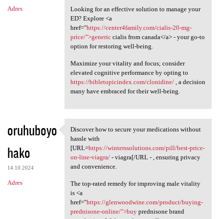
Adres
Looking for an effective solution to manage your
ED? Explore <a
href="
https://center4family.com/cialis-20-mg-
price/">generic
cialis from canada</a> - your go-to
option for restoring well-being.
Maximize your vitality and focus; consider
elevated cognitive performance by opting to
https://bibletopicindex.com/clonidine/
, a decision
many have embraced for their well-being.
oruhuboyo
Discover how to secure your medications without
Discover how to secure your
hassle with
hako
[URL=
https://winterssolutions.com/pill/best-price-
on-line-viagra/
- viagra[/URL - , ensuring privacy
and convenience.
14.10.2024
Adres
The top-rated remedy for improving male vitality
is <a
href="
https://glenwoodwine.com/product/buying-
prednisone-online/">buy
prednisone brand