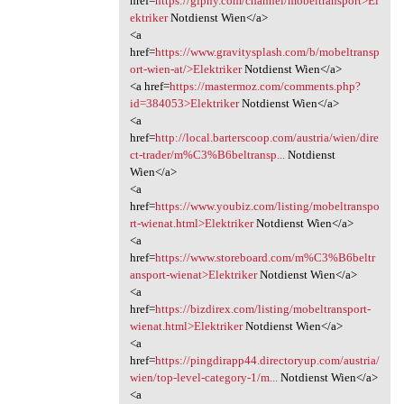
href=
https://giphy.com/channel/mobeltransport>El
ektriker
Notdienst Wien</a>
<a
href=
https://www.gravitysplash.com/b/mobeltransp
ort-wien-at/>Elektriker
Notdienst Wien</a>
<a href=
https://mastermoz.com/comments.php?
id=384053>Elektriker
Notdienst Wien</a>
<a
href=
http://local.barterscoop.com/austria/wien/dire
ct-trader/m%C3%B6beltransp...
Notdienst
Wien</a>
<a
href=
https://www.youbiz.com/listing/mobeltranspo
rt-wienat.html>Elektriker
Notdienst Wien</a>
<a
href=
https://www.storeboard.com/m%C3%B6beltr
ansport-wienat>Elektriker
Notdienst Wien</a>
<a
href=
https://bizdirex.com/listing/mobeltransport-
wienat.html>Elektriker
Notdienst Wien</a>
<a
href=
https://pingdirapp44.directoryup.com/austria/
wien/top-level-category-1/m...
Notdienst Wien</a>
<a