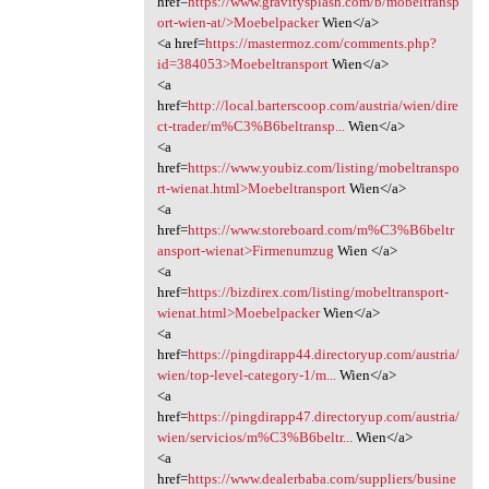
href=
https://www.gravitysplash.com/b/mobeltransp
ort-wien-at/>Moebelpacker
Wien</a>
<a href=
https://mastermoz.com/comments.php?
id=384053>Moebeltransport
Wien</a>
<a
href=
http://local.barterscoop.com/austria/wien/dire
ct-trader/m%C3%B6beltransp...
Wien</a>
<a
href=
https://www.youbiz.com/listing/mobeltranspo
rt-wienat.html>Moebeltransport
Wien</a>
<a
href=
https://www.storeboard.com/m%C3%B6beltr
ansport-wienat>Firmenumzug
Wien </a>
<a
href=
https://bizdirex.com/listing/mobeltransport-
wienat.html>Moebelpacker
Wien</a>
<a
href=
https://pingdirapp44.directoryup.com/austria/
wien/top-level-category-1/m...
Wien</a>
<a
href=
https://pingdirapp47.directoryup.com/austria/
wien/servicios/m%C3%B6beltr...
Wien</a>
<a
href=
https://www.dealerbaba.com/suppliers/busine