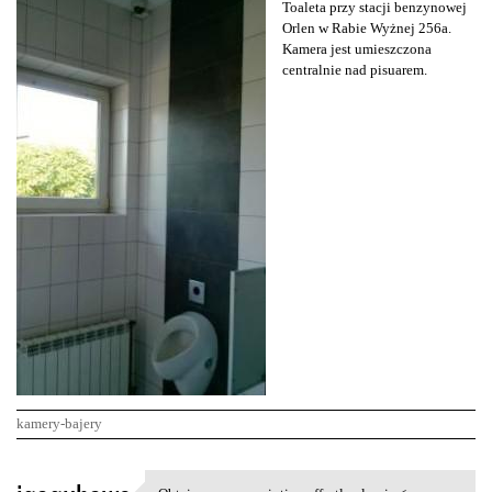
Toaleta przy stacji benzynowej
Orlen w Rabie Wyżnej 256a.
Kamera jest umieszczona
centralnie nad pisuarem.
kamery-bajery
K