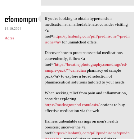
efomompm
If you're looking to obtain hypertension
If you're looking to obtain
medication at an affordable rate, consider visiting
14.10.2024
<a
href=
https://planbmfg.com/pill/prednisone/>predn
Adres
isone</a>
for unmatched offers.
Discover how to procure essential medications
conveniently; follow <a
href="
https://breathejphotography.com/drugs/ed-
sample-pack/">canadian
pharmacy ed sample
pack</a> to explore a broad selection of
pharmaceutical solutions tailored to your needs.
When seeking relief from pain and inflammation,
consider exploring
https://marksgroupbd.com/lasix/
options to buy
effective medication via the web.
Harness unbeatable savings on men's health
boosters; uncover the <a
href=
https://planbmfg.com/pill/prednisone/>predn
isone</a>
, your solution to renewed vigor.