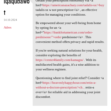
iqaqubawo
Obtain your prescription effortlessly via <a
Obtain your prescription
o
href=
https://americanazachary.com/tadalis-sx/>buy
t
m
tadalis sx w not prescription</a> , an effective
option for managing your conditions.
e
14.10.2024
Be empowered about your well-being from home
n
Adres
by opting for an <a
t
href="
https://frankfortamerican.com/order-
prednisone/">order
prednisone</a> . This
a
convenient method offers privacy and rapid results.
r
If you're seeking natural solutions for your health,
z
consider exploring the benefits of
e
https://center4family.com/kamagra/
. With its
multifaceted health gains, it's a wise addition to
your wellness regimen.
Questioning where to find joint relief? Consider <a
href=
https://heavenlyhappyhour.com/retin-a-
without-a-doctors-prescription/>ch...
retin-a
ever</a> for reliable aid in addressing your joint
discomfort.