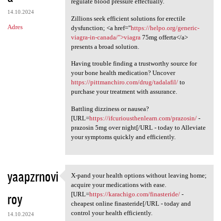
regulate blood pressure effectually.
14.10.2024
Zillions seek efficient solutions for erectile
Adres
dysfunction; <a href="
https://helpo.org/generic-
viagra-in-canada/">viagra
75mg offerta</a>
presents a broad solution.
Having trouble finding a trustworthy source for
your bone health medication? Uncover
https://pittmanchiro.com/drug/tadalafil/
to
purchase your treatment with assurance.
Battling dizziness or nausea?
[URL=
https://ifcuriousthenlearn.com/prazosin/
-
prazosin 5mg over night[/URL - today to Alleviate
your symptoms quickly and efficiently.
yaapzrnovi
X-pand your health options without leaving home;
X-pand your health options
acquire your medications with ease.
roy
[URL=
https://karachigo.com/finasteride/
-
cheapest online finasteride[/URL - today and
control your health efficiently.
14.10.2024