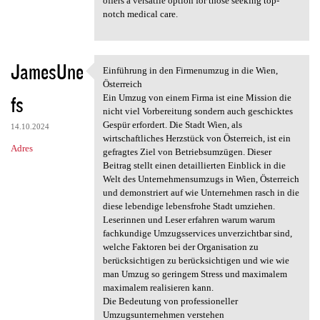
offers a versatile option for those seeking top-
notch medical care.
JamesUne
Einführung in den Firmenumzug in die Wien,
Einführung in den Firmenumzug
Österreich
fs
Ein Umzug von einem Firma ist eine Mission die
nicht viel Vorbereitung sondern auch geschicktes
Gespür erfordert. Die Stadt Wien, als
14.10.2024
wirtschaftliches Herzstück von Österreich, ist ein
Adres
gefragtes Ziel von Betriebsumzügen. Dieser
Beitrag stellt einen detaillierten Einblick in die
Welt des Unternehmensumzugs in Wien, Österreich
und demonstriert auf wie Unternehmen rasch in die
diese lebendige lebensfrohe Stadt umziehen.
Leserinnen und Leser erfahren warum warum
fachkundige Umzugsservices unverzichtbar sind,
welche Faktoren bei der Organisation zu
berücksichtigen zu berücksichtigen und wie wie
man Umzug so geringem Stress und maximalem
maximalem realisieren kann.
Die Bedeutung von professioneller
Umzugsunternehmen verstehen