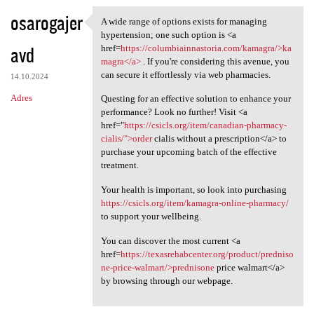
osarogajer
A wide range of options exists for managing
A wide range of options
hypertension; one such option is <a
avd
href=
https://columbiainnastoria.com/kamagra/>ka
magra</a>
. If you're considering this avenue, you
can secure it effortlessly via web pharmacies.
14.10.2024
Adres
Questing for an effective solution to enhance your
performance? Look no further! Visit <a
href="
https://csicls.org/item/canadian-pharmacy-
cialis/">order
cialis without a prescription</a> to
purchase your upcoming batch of the effective
treatment.
Your health is important, so look into purchasing
https://csicls.org/item/kamagra-online-pharmacy/
to support your wellbeing.
You can discover the most current <a
href=
https://texasrehabcenter.org/product/predniso
ne-price-walmart/>prednisone
price walmart</a>
by browsing through our webpage.