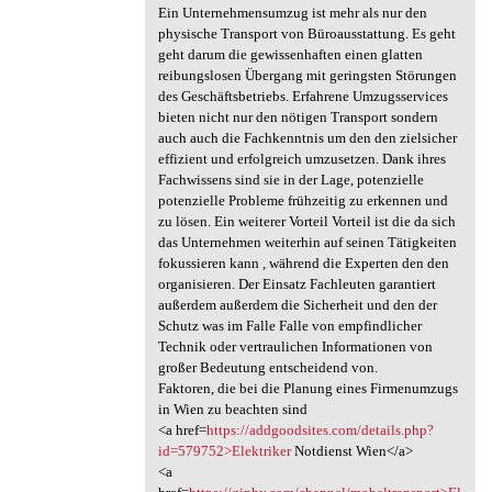
Ein Unternehmensumzug ist mehr als nur den
physische Transport von Büroausstattung. Es geht
geht darum die gewissenhaften einen glatten
reibungslosen Übergang mit geringsten Störungen
des Geschäftsbetriebs. Erfahrene Umzugsservices
bieten nicht nur den nötigen Transport sondern
auch auch die Fachkenntnis um den den zielsicher
effizient und erfolgreich umzusetzen. Dank ihres
Fachwissens sind sie in der Lage, potenzielle
potenzielle Probleme frühzeitig zu erkennen und
zu lösen. Ein weiterer Vorteil Vorteil ist die da sich
das Unternehmen weiterhin auf seinen Tätigkeiten
fokussieren kann , während die Experten den den
organisieren. Der Einsatz Fachleuten garantiert
außerdem außerdem die Sicherheit und den der
Schutz was im Falle Falle von empfindlicher
Technik oder vertraulichen Informationen von
großer Bedeutung entscheidend von.
Faktoren, die bei die Planung eines Firmenumzugs
in Wien zu beachten sind
<a href=
https://addgoodsites.com/details.php?
id=579752>Elektriker
Notdienst Wien</a>
<a