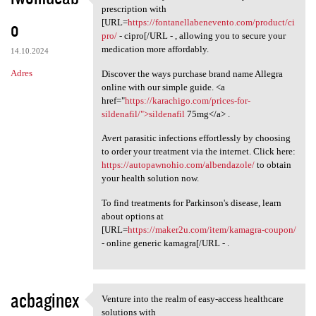
Just discovered you can cut
prescription with
o
[URL=
https://fontanellabenevento.com/product/ci
pro/
- cipro[/URL - , allowing you to secure your
medication more affordably.
14.10.2024
Adres
Discover the ways purchase brand name Allegra
online with our simple guide. <a
href="
https://karachigo.com/prices-for-
sildenafil/">sildenafil
75mg</a> .
Avert parasitic infections effortlessly by choosing
to order your treatment via the internet. Click here:
https://autopawnohio.com/albendazole/
to obtain
your health solution now.
To find treatments for Parkinson's disease, learn
about options at
[URL=
https://maker2u.com/item/kamagra-coupon/
- online generic kamagra[/URL - .
acbaginex
Venture into the realm of easy-access healthcare
Venture into the realm of
solutions with