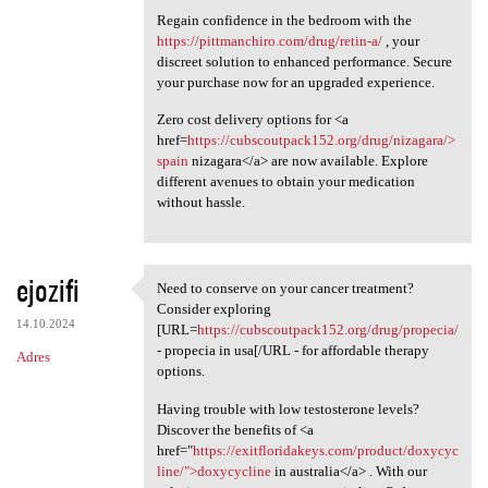
Regain confidence in the bedroom with the
https://pittmanchiro.com/drug/retin-a/
, your
discreet solution to enhanced performance. Secure
your purchase now for an upgraded experience.
Zero cost delivery options for <a
href=
https://cubscoutpack152.org/drug/nizagara/>
spain
nizagara</a> are now available. Explore
different avenues to obtain your medication
without hassle.
ejozifi
Need to conserve on your cancer treatment?
Need to conserve on your
Consider exploring
14.10.2024
[URL=
https://cubscoutpack152.org/drug/propecia/
- propecia in usa[/URL - for affordable therapy
Adres
options.
Having trouble with low testosterone levels?
Discover the benefits of <a
href="
https://exitfloridakeys.com/product/doxycyc
line/">doxycycline
in australia</a> . With our