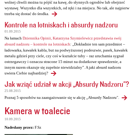
wolnej chwili można tu pójść na kawę, do słynnych ogrodów lub obejrzeć
wystawę. Wszystko dla wszystkich, od ręki i na miejscu. No tak, ale najpierw
trzeba się dostać do środka.
Kontrole na lotniskach i absurdy nadzoru
01.09.2015
Na łamach
Dziennika Opinii, Katarzyna Szymielewicz przedstawia swój
absurd nadzoru – kontrole na lotniskach
: „Dokładnie ten sam przedmiot –
ładowarka, kawałek kabla, but na podwyższonej podeszwie, pasek, kawałek
metalu gdzieś przy ciele, czy coś w kształcie tuby – raz uruchamia sygnał
ostrzegawczy i oznacza stracone 15 minut na dodatkowe sprawdzenie, a
innym razem okazuje się zupełnie niewidzialny”. A jaki absurd nadzoru
uwiera Ciebie najbardziej?
Jak wziąć udział w akcji „Absurdy Nadzoru"?
25.08.2015
Poznaj 5 sposobów na zaangażowanie się w akcję „Absurdy Nadzoru".
Kamera w toalecie
10.09.2015
Nadesłany przez:
F.Sz