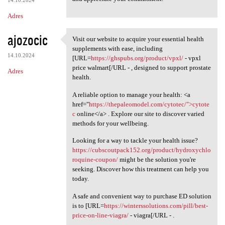
14.10.2024
Adres
ajozocic
Visit our website to acquire your essential health
Visit our website to acquire
supplements with ease, including
14.10.2024
[URL=
https://ghspubs.org/product/vpxl/
- vpxl
price walmart[/URL - , designed to support prostate
Adres
health.
A reliable option to manage your health: <a
href="
https://thepaleomodel.com/cytotec/">cytote
c
online</a> . Explore our site to discover varied
methods for your wellbeing.
Looking for a way to tackle your health issue?
https://cubscoutpack152.org/product/hydroxychlo
roquine-coupon/
might be the solution you're
seeking. Discover how this treatment can help you
today.
A safe and convenient way to purchase ED solution
is to [URL=
https://winterssolutions.com/pill/best-
price-on-line-viagra/
- viagra[/URL - .