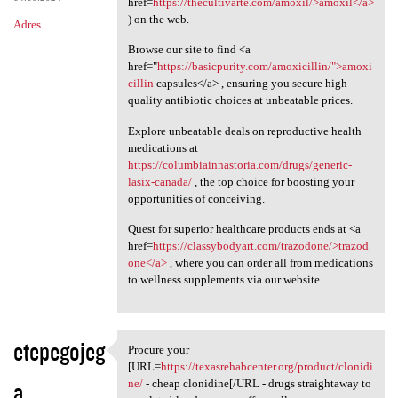
href=
https://thecultivarte.com/amoxil/>amoxil</a>
) on the web.
Adres
Browse our site to find <a
href="
https://basicpurity.com/amoxicillin/">amoxi
cillin
capsules</a> , ensuring you secure high-
quality antibiotic choices at unbeatable prices.
Explore unbeatable deals on reproductive health
medications at
https://columbiainnastoria.com/drugs/generic-
lasix-canada/
, the top choice for boosting your
opportunities of conceiving.
Quest for superior healthcare products ends at <a
href=
https://classybodyart.com/trazodone/>trazod
one</a>
, where you can order all from medications
to wellness supplements via our website.
etepegojeg
Procure your
Procure your [URL=https:/
[URL=
https://texasrehabcenter.org/product/clonidi
a
ne/
- cheap clonidine[/URL - drugs straightaway to