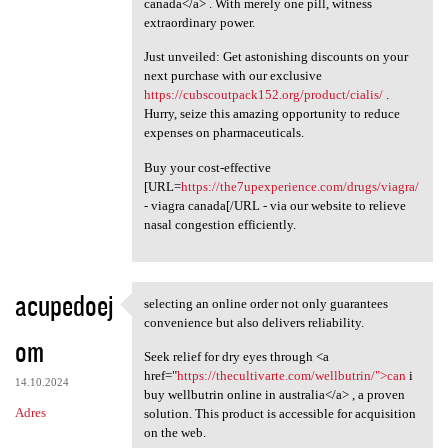
canada</a> . With merely one pill, witness
extraordinary power.
Just unveiled: Get astonishing discounts on your
next purchase with our exclusive
https://cubscoutpack152.org/product/cialis/
.
Hurry, seize this amazing opportunity to reduce
expenses on pharmaceuticals.
Buy your cost-effective
[URL=
https://the7upexperience.com/drugs/viagra/
- viagra canada[/URL - via our website to relieve
nasal congestion efficiently.
acupedoej
selecting an online order not only guarantees
selecting an online order not
convenience but also delivers reliability.
om
Seek relief for dry eyes through <a
href="
https://thecultivarte.com/wellbutrin/">can
i
14.10.2024
buy wellbutrin online in australia</a> , a proven
Adres
solution. This product is accessible for acquisition
on the web.