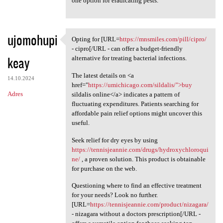
one option for eradicating pests.
ujomohupi
Opting for [URL=
https://mnsmiles.com/pill/cipro/
Opting for [URL=https:/
- cipro[/URL - can offer a budget-friendly
keay
alternative for treating bacterial infections.
The latest details on <a
14.10.2024
href="
https://umichicago.com/sildalis/">buy
Adres
sildalis online</a> indicates a pattern of
fluctuating expenditures. Patients searching for
affordable pain relief options might uncover this
useful.
Seek relief for dry eyes by using
https://tennisjeannie.com/drugs/hydroxychloroqui
ne/
, a proven solution. This product is obtainable
for purchase on the web.
Questioning where to find an effective treatment
for your needs? Look no further.
[URL=
https://tennisjeannie.com/product/nizagara/
- nizagara without a doctors prescription[/URL -