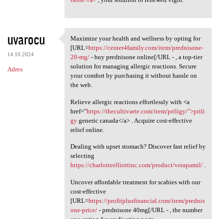
uvarocu
Maximize your health and wellness by opting for
Maximize your health and
[URL=
https://center4family.com/item/prednisone-
14.10.2024
20-mg/
- buy prednisone online[/URL - , a top-tier
solution for managing allergic reactions. Secure
Adres
your comfort by purchasing it without hassle on
the web.
Relieve allergic reactions effortlessly with <a
href="
https://thecultivarte.com/item/priligy/">prili
gy
generic canada</a> . Acquire cost-effective
relief online.
Dealing with upset stomach? Discover fast relief by
selecting
https://charlotteelliottinc.com/product/verapamil/
.
Uncover affordable treatment for scabies with our
cost-effective
[URL=
https://profitplusfinancial.com/item/prednis
one-price/
- prednisone 40mg[/URL - , the number