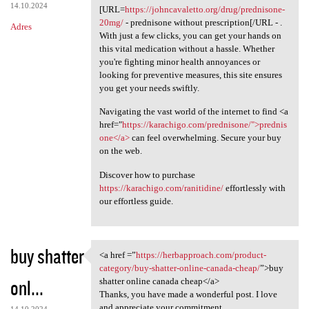
14.10.2024
[URL=
https://johncavaletto.org/drug/prednisone-
20mg/
- prednisone without prescription[/URL - .
Adres
With just a few clicks, you can get your hands on
this vital medication without a hassle. Whether
you're fighting minor health annoyances or
looking for preventive measures, this site ensures
you get your needs swiftly.
Navigating the vast world of the internet to find <a
href="
https://karachigo.com/prednisone/">prednis
one</a>
can feel overwhelming. Secure your buy
on the web.
Discover how to purchase
https://karachigo.com/ranitidine/
effortlessly with
our effortless guide.
buy shatter
<a href =”
https://herbapproach.com/product-
<a href =”https:/
category/buy-shatter-online-canada-cheap/
”>buy
onl...
shatter online canada cheap</a>
Thanks, you have made a wonderful post. I love
and appreciate your commitment.