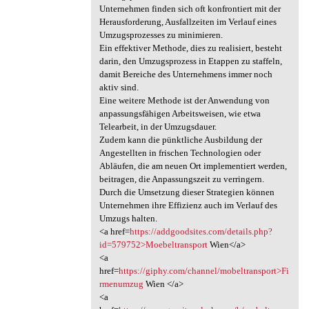
Unternehmen finden sich oft konfrontiert mit der
Herausforderung, Ausfallzeiten im Verlauf eines
Umzugsprozesses zu minimieren.
Ein effektiver Methode, dies zu realisiert, besteht
darin, den Umzugsprozess in Etappen zu staffeln,
damit Bereiche des Unternehmens immer noch
aktiv sind.
Eine weitere Methode ist der Anwendung von
anpassungsfähigen Arbeitsweisen, wie etwa
Telearbeit, in der Umzugsdauer.
Zudem kann die pünktliche Ausbildung der
Angestellten in frischen Technologien oder
Abläufen, die am neuen Ort implementiert werden,
beitragen, die Anpassungszeit zu verringern.
Durch die Umsetzung dieser Strategien können
Unternehmen ihre Effizienz auch im Verlauf des
Umzugs halten.
<a href=
https://addgoodsites.com/details.php?
id=579752>Moebeltransport
Wien</a>
<a
href=
https://giphy.com/channel/mobeltransport>Fi
rmenumzug
Wien </a>
<a