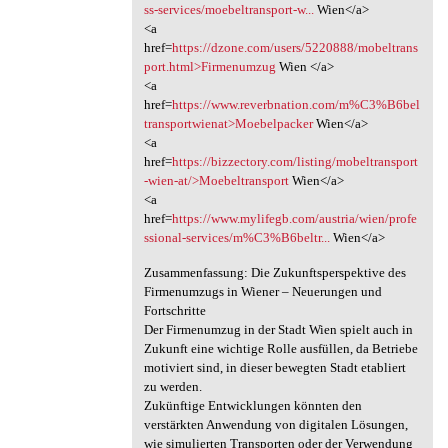
ss-services/moebeltransport-w...
Wien</a>
<a
href=
https://dzone.com/users/5220888/mobeltrans
port.html>Firmenumzug
Wien </a>
<a
href=
https://www.reverbnation.com/m%C3%B6bel
transportwienat>Moebelpacker
Wien</a>
<a
href=
https://bizzectory.com/listing/mobeltransport
-wien-at/>Moebeltransport
Wien</a>
<a
href=
https://www.mylifegb.com/austria/wien/profe
ssional-services/m%C3%B6beltr...
Wien</a>
Zusammenfassung: Die Zukunftsperspektive des
Firmenumzugs in Wiener – Neuerungen und
Fortschritte
Der Firmenumzug in der Stadt Wien spielt auch in
Zukunft eine wichtige Rolle ausfüllen, da Betriebe
motiviert sind, in dieser bewegten Stadt etabliert
zu werden.
Zukünftige Entwicklungen könnten den
verstärkten Anwendung von digitalen Lösungen,
wie simulierten Transporten oder der Verwendung