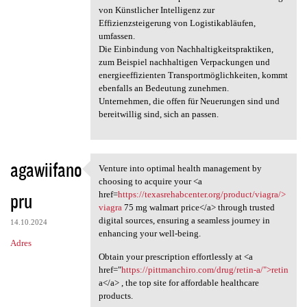
von Künstlicher Intelligenz zur
Effizienzsteigerung von Logistikabläufen,
umfassen.
Die Einbindung von Nachhaltigkeitspraktiken,
zum Beispiel nachhaltigen Verpackungen und
energieeffizienten Transportmöglichkeiten, kommt
ebenfalls an Bedeutung zunehmen.
Unternehmen, die offen für Neuerungen sind und
bereitwillig sind, sich an passen.
agawiifano
Venture into optimal health management by
Venture into optimal health
choosing to acquire your <a
pru
href=
https://texasrehabcenter.org/product/viagra/>
viagra
75 mg walmart price</a> through trusted
digital sources, ensuring a seamless journey in
14.10.2024
enhancing your well-being.
Adres
Obtain your prescription effortlessly at <a
href="
https://pittmanchiro.com/drug/retin-a/">retin
a</a> , the top site for affordable healthcare
products.