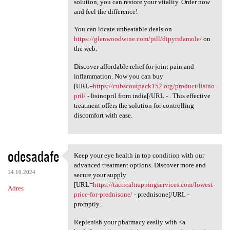
solution, you can restore your vitality. Order now
and feel the difference!
You can locate unbeatable deals on
https://glenwoodwine.com/pill/dipyridamole/
on
the web.
Discover affordable relief for joint pain and
inflammation. Now you can buy
[URL=
https://cubscoutpack152.org/product/lisino
pril/
- lisinopril from india[/URL - . This effective
treatment offers the solution for controlling
discomfort with ease.
odesadafe
Keep your eye health in top condition with our
Keep your eye health in top
advanced treatment options. Discover more and
14.10.2024
secure your supply
[URL=
https://tacticaltrappingservices.com/lowest-
Adres
price-for-prednisone/
- prednisone[/URL -
promptly.
Replenish your pharmacy easily with <a