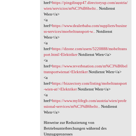
href=
https://pingdirapp47.directoryup.com/austria/
wien/servicios/m%C3%B6beltr...
Notdienst
Wien</a>
<a
href=
https://www.dealerbaba.com/suppliers/busine
ss-services/moebeltransport-w...
Notdienst
Wien</a>
<a
href=
https://dzone.com/users/5220888/mobeltrans
port.html>Elektriker
Notdienst Wien</a>
<a
href=
https://www.reverbnation.com/m%C3%B6bel
transportwienat>Elektriker
Notdienst Wien</a>
<a
href=
https://bizzectory.com/listing/mobeltransport
-wien-at/>Elektriker
Notdienst Wien</a>
<a
href=
https://www.mylifegb.com/austria/wien/profe
ssional-services/m%C3%B6beltr...
Notdienst
Wien</a>
Hinweise zur Reduzierung von
Betriebsunterbrechungen während des
Umzugsprozesses