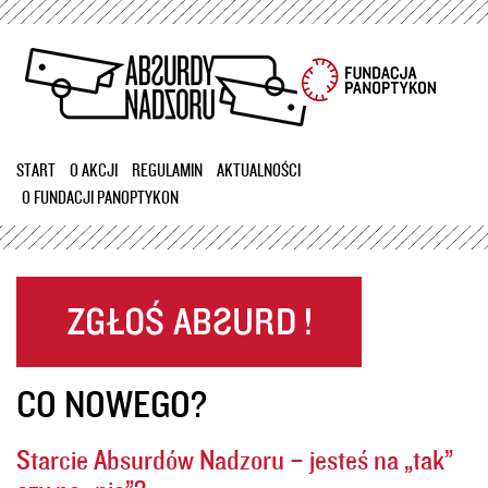
Przejdź
do
treści
START
O AKCJI
REGULAMIN
AKTUALNOŚCI
O FUNDACJI PANOPTYKON
CO NOWEGO?
Starcie Absurdów Nadzoru – jesteś na „tak”