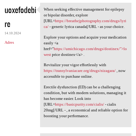
uoxefodebi
When seeking effective management for epilepsy
When seeking effective
or bipolar disorder, explore
re
[URL=
https://breathejphotography.com/drugs/lyri
ca/
- generic lyrica canada[/URL - as your choice.
14.10.2024
Explore your options and acquire your medication
Adres
easily <a
href="
https://umichicago.com/drugs/dostinex/">lo
west
price dostinex</a> .
Revitalize your vigor effortlessly with
https://transylvaniacare.org/drugs/nizagara/
, now
accessible to purchase online.
Erectile dysfunction (ED) can be a challenging
condition, but with modern solutions, managing it
has become easier. Look into
[URL=
https://basicpurity.com/cialis/
- cialis
20mg[/URL - , a economical and reliable option for
boosting your performance.