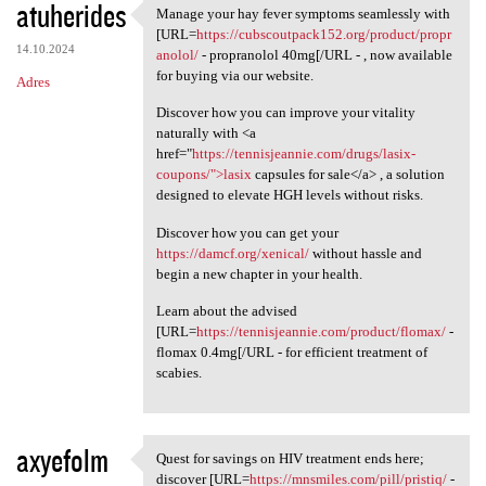
atuherides
Manage your hay fever symptoms seamlessly with
Manage your hay fever
[URL=
https://cubscoutpack152.org/product/propr
14.10.2024
anolol/
- propranolol 40mg[/URL - , now available
for buying via our website.
Adres
Discover how you can improve your vitality
naturally with <a
href="
https://tennisjeannie.com/drugs/lasix-
coupons/">lasix
capsules for sale</a> , a solution
designed to elevate HGH levels without risks.
Discover how you can get your
https://damcf.org/xenical/
without hassle and
begin a new chapter in your health.
Learn about the advised
[URL=
https://tennisjeannie.com/product/flomax/
-
flomax 0.4mg[/URL - for efficient treatment of
scabies.
axyefolm
Quest for savings on HIV treatment ends here;
Quest for savings on HIV
discover [URL=
https://mnsmiles.com/pill/pristiq/
-