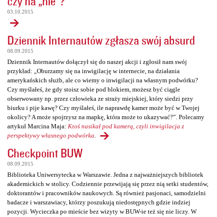
czy na „nie”?
03.10.2015
Dziennik Internautów zgłasza swój absurd
08.09.2015
Dziennik Internautów dołączył się do naszej akcji i zgłosił nam swój
przykład: „Oburzamy się na inwigilację w internecie, na działania
amerykańskich służb, ale co wiemy o inwigilacji na własnym podwórku?
Czy myślałeś, że gdy stoisz sobie pod blokiem, możesz być ciągle
obserwowany np. przez człowieka ze straży miejskiej, który siedzi przy
biurku i pije kawę? Czy myślałeś, ile naprawdę kamer może być w Twojej
okolicy? A może spojrzysz na mapkę, która może to ukazywać?”. Polecamy
artykuł Marcina Maja:
Ktoś nasikał pod kamerą, czyli inwigilacja z
perspektywy własnego podwórka
.
Checkpoint BUW
08.09.2015
Biblioteka Uniwersytecka w Warszawie. Jedna z najważniejszych bibliotek
akademickich w stolicy. Codziennie przewijają się przez nią setki studentów,
doktorantów i pracowników naukowych. Są również pasjonaci, samodzielni
badacze i warszawiacy, którzy poszukują niedostępnych gdzie indziej
pozycji. Wycieczka po mieście bez wizyty w BUW-ie też się nie liczy. W