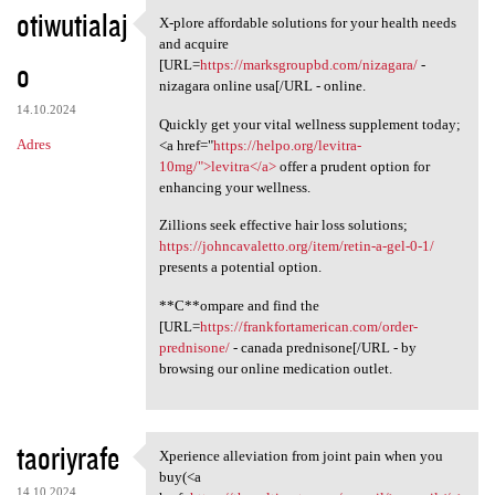
otiwutialaj
X-plore affordable solutions for your health needs
X-plore affordable solutions
and acquire
o
[URL=
https://marksgroupbd.com/nizagara/
-
nizagara online usa[/URL - online.
14.10.2024
Quickly get your vital wellness supplement today;
Adres
<a href="
https://helpo.org/levitra-
10mg/">levitra</a>
offer a prudent option for
enhancing your wellness.
Zillions seek effective hair loss solutions;
https://johncavaletto.org/item/retin-a-gel-0-1/
presents a potential option.
**C**ompare and find the
[URL=
https://frankfortamerican.com/order-
prednisone/
- canada prednisone[/URL - by
browsing our online medication outlet.
taoriyrafe
Xperience alleviation from joint pain when you
Xperience alleviation from
buy(<a
14.10.2024