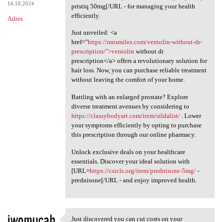
14.10.2024
pristiq 50mg[/URL - for managing your health
efficiently.
Adres
Just unveiled: <a
href="
https://mnsmiles.com/ventolin-without-dr-
prescription/">ventolin
without dr
prescription</a> offers a revolutionary solution for
hair loss. Now, you can purchase reliable treatment
without leaving the comfort of your home.
Battling with an enlarged prostate? Explore
diverse treatment avenues by considering to
https://classybodyart.com/item/sildalist/
. Lower
your symptoms efficiently by opting to purchase
this prescription through our online pharmacy.
Unlock exclusive deals on your healthcare
essentials. Discover your ideal solution with
[URL=
https://csicls.org/item/prednisone-5mg/
-
prednisone[/URL - and enjoy improved health.
iwomucab
Just discovered you can cut costs on your