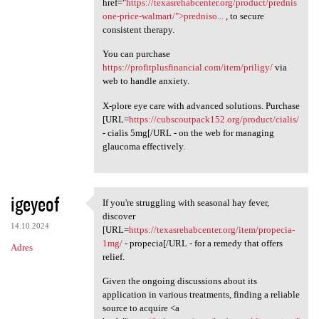
href="
https://texasrehabcenter.org/product/prednis
one-price-walmart/">predniso...
, to secure
consistent therapy.
You can purchase
https://profitplusfinancial.com/item/priligy/
via
web to handle anxiety.
X-plore eye care with advanced solutions. Purchase
[URL=
https://cubscoutpack152.org/product/cialis/
- cialis 5mg[/URL - on the web for managing
glaucoma effectively.
igeyeof
If you're struggling with seasonal hay fever,
If you're struggling with
discover
14.10.2024
[URL=
https://texasrehabcenter.org/item/propecia-
1mg/
- propecia[/URL - for a remedy that offers
Adres
relief.
Given the ongoing discussions about its
application in various treatments, finding a reliable
source to acquire <a