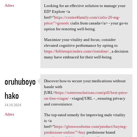
Adres
Looking for an effective solution to manage your
ED? Explore <a
href="
https://center4family.com/cialis-20-mg-
price/">generic
cialis from canada</a> - your go-to
option for restoring well-being.
Maximize your vitality and focus; consider
elevated cognitive performance by opting to
https://bibletopicindex.com/clonidine/
, a decision
many have embraced for their well-being.
oruhuboyo
Discover how to secure your medications without
Discover how to secure your
hassle with
hako
[URL=
https://winterssolutions.com/pill/best-price-
on-line-viagra/
- viagra[/URL - , ensuring privacy
and convenience.
14.10.2024
Adres
The top-rated remedy for improving male vitality
is <a
href="
https://glenwoodwine.com/product/buying-
prednisone-online/">buy
prednisone brand