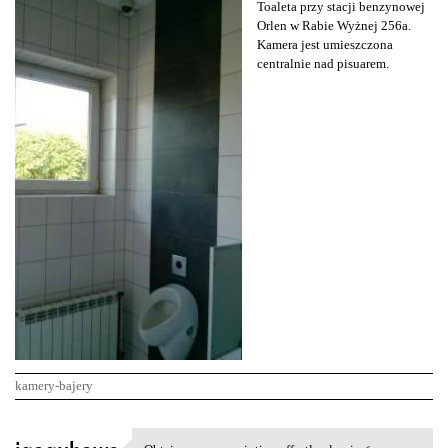
Toaleta przy stacji benzynowej
Orlen w Rabie Wyżnej 256a.
Kamera jest umieszczona
centralnie nad pisuarem.
kamery-bajery
K