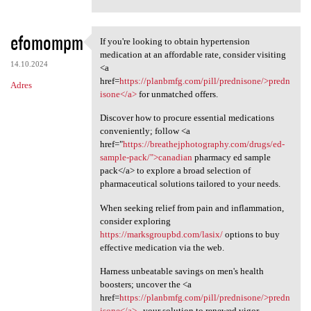
efomompm
If you're looking to obtain hypertension
If you're looking to obtain
medication at an affordable rate, consider visiting
14.10.2024
<a
href=
https://planbmfg.com/pill/prednisone/>predn
Adres
isone</a>
for unmatched offers.
Discover how to procure essential medications
conveniently; follow <a
href="
https://breathejphotography.com/drugs/ed-
sample-pack/">canadian
pharmacy ed sample
pack</a> to explore a broad selection of
pharmaceutical solutions tailored to your needs.
When seeking relief from pain and inflammation,
consider exploring
https://marksgroupbd.com/lasix/
options to buy
effective medication via the web.
Harness unbeatable savings on men's health
boosters; uncover the <a
href=
https://planbmfg.com/pill/prednisone/>predn
isone</a>
, your solution to renewed vigor.