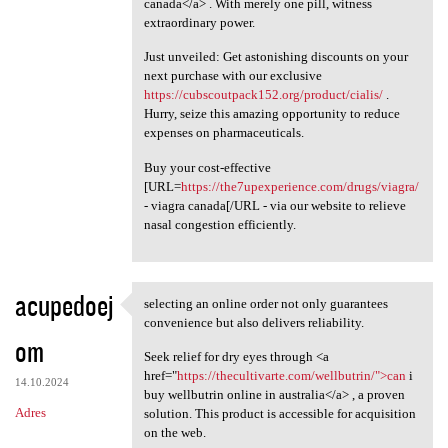
canada</a> . With merely one pill, witness
extraordinary power.
Just unveiled: Get astonishing discounts on your
next purchase with our exclusive
https://cubscoutpack152.org/product/cialis/
.
Hurry, seize this amazing opportunity to reduce
expenses on pharmaceuticals.
Buy your cost-effective
[URL=
https://the7upexperience.com/drugs/viagra/
- viagra canada[/URL - via our website to relieve
nasal congestion efficiently.
acupedoej
selecting an online order not only guarantees
selecting an online order not
convenience but also delivers reliability.
om
Seek relief for dry eyes through <a
href="
https://thecultivarte.com/wellbutrin/">can
i
14.10.2024
buy wellbutrin online in australia</a> , a proven
Adres
solution. This product is accessible for acquisition
on the web.