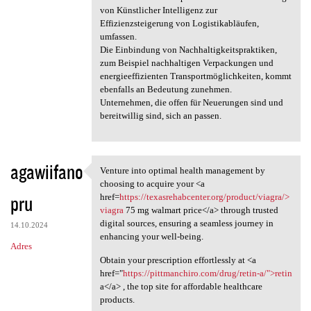
von Künstlicher Intelligenz zur
Effizienzsteigerung von Logistikabläufen,
umfassen.
Die Einbindung von Nachhaltigkeitspraktiken,
zum Beispiel nachhaltigen Verpackungen und
energieeffizienten Transportmöglichkeiten, kommt
ebenfalls an Bedeutung zunehmen.
Unternehmen, die offen für Neuerungen sind und
bereitwillig sind, sich an passen.
agawiifano
Venture into optimal health management by
Venture into optimal health
choosing to acquire your <a
pru
href=
https://texasrehabcenter.org/product/viagra/>
viagra
75 mg walmart price</a> through trusted
digital sources, ensuring a seamless journey in
14.10.2024
enhancing your well-being.
Adres
Obtain your prescription effortlessly at <a
href="
https://pittmanchiro.com/drug/retin-a/">retin
a</a> , the top site for affordable healthcare
products.