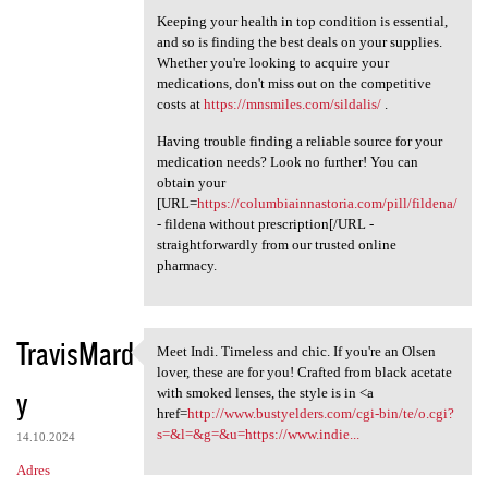
Keeping your health in top condition is essential,
and so is finding the best deals on your supplies.
Whether you're looking to acquire your
medications, don't miss out on the competitive
costs at
https://mnsmiles.com/sildalis/
.
Having trouble finding a reliable source for your
medication needs? Look no further! You can
obtain your
[URL=
https://columbiainnastoria.com/pill/fildena/
- fildena without prescription[/URL -
straightforwardly from our trusted online
pharmacy.
TravisMard
Meet Indi. Timeless and chic. If you're an Olsen
Meet Indi. Timeless and chic.
lover, these are for you! Crafted from black acetate
y
with smoked lenses, the style is in <a
href=
http://www.bustyelders.com/cgi-bin/te/o.cgi?
s=&l=&g=&u=https://www.indie...
14.10.2024
Adres