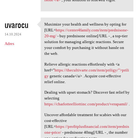
uvarocu
Maximize your health and wellness by opting for
Maximize your health and
[URL=
https://center4family.com/item/prednisone-
14.10.2024
20-mg/
- buy prednisone online[/URL - , a top-tier
solution for managing allergic reactions. Secure
Adres
your comfort by purchasing it without hassle on
the web.
Relieve allergic reactions effortlessly with <a
href="
https://thecultivarte.com/item/priligy/">prili
gy
generic canada</a> . Acquire cost-effective
relief online.
Dealing with upset stomach? Discover fast relief by
selecting
https://charlotteelliottinc.com/product/verapamil/
.
Uncover affordable treatment for scabies with our
cost-effective
[URL=
https://profitplusfinancial.com/item/prednis
one-price/
- prednisone 40mg[/URL - , the number