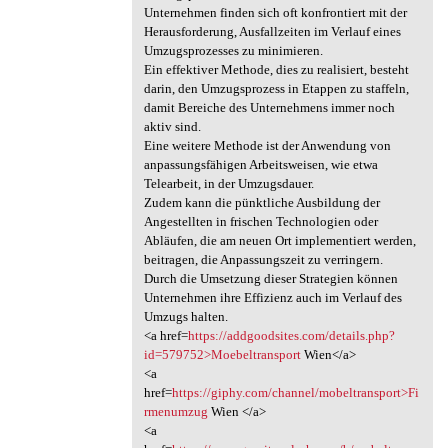
Unternehmen finden sich oft konfrontiert mit der
Herausforderung, Ausfallzeiten im Verlauf eines
Umzugsprozesses zu minimieren.
Ein effektiver Methode, dies zu realisiert, besteht
darin, den Umzugsprozess in Etappen zu staffeln,
damit Bereiche des Unternehmens immer noch
aktiv sind.
Eine weitere Methode ist der Anwendung von
anpassungsfähigen Arbeitsweisen, wie etwa
Telearbeit, in der Umzugsdauer.
Zudem kann die pünktliche Ausbildung der
Angestellten in frischen Technologien oder
Abläufen, die am neuen Ort implementiert werden,
beitragen, die Anpassungszeit zu verringern.
Durch die Umsetzung dieser Strategien können
Unternehmen ihre Effizienz auch im Verlauf des
Umzugs halten.
<a href=
https://addgoodsites.com/details.php?
id=579752>Moebeltransport
Wien</a>
<a
href=
https://giphy.com/channel/mobeltransport>Fi
rmenumzug
Wien </a>
<a