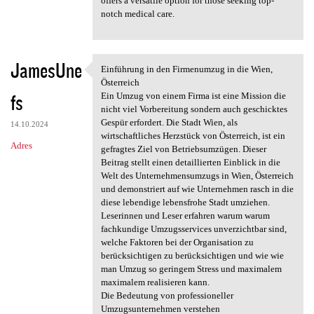
offers a versatile option for those seeking top-
notch medical care.
JamesUne
Einführung in den Firmenumzug in die Wien,
Einführung in den Firmenumzug
Österreich
fs
Ein Umzug von einem Firma ist eine Mission die
nicht viel Vorbereitung sondern auch geschicktes
Gespür erfordert. Die Stadt Wien, als
14.10.2024
wirtschaftliches Herzstück von Österreich, ist ein
Adres
gefragtes Ziel von Betriebsumzügen. Dieser
Beitrag stellt einen detaillierten Einblick in die
Welt des Unternehmensumzugs in Wien, Österreich
und demonstriert auf wie Unternehmen rasch in die
diese lebendige lebensfrohe Stadt umziehen.
Leserinnen und Leser erfahren warum warum
fachkundige Umzugsservices unverzichtbar sind,
welche Faktoren bei der Organisation zu
berücksichtigen zu berücksichtigen und wie wie
man Umzug so geringem Stress und maximalem
maximalem realisieren kann.
Die Bedeutung von professioneller
Umzugsunternehmen verstehen