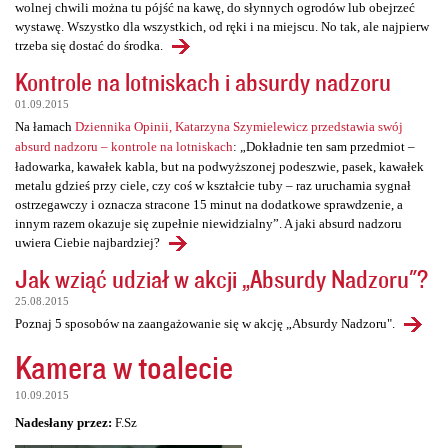
wolnej chwili można tu pójść na kawę, do słynnych ogrodów lub obejrzeć
wystawę. Wszystko dla wszystkich, od ręki i na miejscu. No tak, ale najpierw
trzeba się dostać do środka.
Kontrole na lotniskach i absurdy nadzoru
01.09.2015
Na łamach
Dziennika Opinii, Katarzyna Szymielewicz przedstawia swój
absurd nadzoru – kontrole na lotniskach
: „Dokładnie ten sam przedmiot –
ładowarka, kawałek kabla, but na podwyższonej podeszwie, pasek, kawałek
metalu gdzieś przy ciele, czy coś w kształcie tuby – raz uruchamia sygnał
ostrzegawczy i oznacza stracone 15 minut na dodatkowe sprawdzenie, a
innym razem okazuje się zupełnie niewidzialny”. A jaki absurd nadzoru
uwiera Ciebie najbardziej?
Jak wziąć udział w akcji „Absurdy Nadzoru"?
25.08.2015
Poznaj 5 sposobów na zaangażowanie się w akcję „Absurdy Nadzoru".
Kamera w toalecie
10.09.2015
Nadesłany przez:
F.Sz