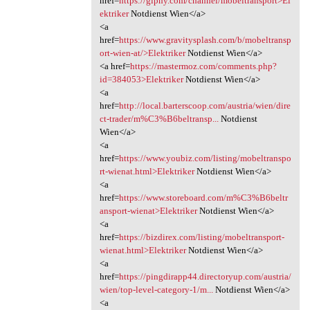
href=
https://giphy.com/channel/mobeltransport>El
ektriker
Notdienst Wien</a>
<a
href=
https://www.gravitysplash.com/b/mobeltransp
ort-wien-at/>Elektriker
Notdienst Wien</a>
<a href=
https://mastermoz.com/comments.php?
id=384053>Elektriker
Notdienst Wien</a>
<a
href=
http://local.barterscoop.com/austria/wien/dire
ct-trader/m%C3%B6beltransp...
Notdienst
Wien</a>
<a
href=
https://www.youbiz.com/listing/mobeltranspo
rt-wienat.html>Elektriker
Notdienst Wien</a>
<a
href=
https://www.storeboard.com/m%C3%B6beltr
ansport-wienat>Elektriker
Notdienst Wien</a>
<a
href=
https://bizdirex.com/listing/mobeltransport-
wienat.html>Elektriker
Notdienst Wien</a>
<a
href=
https://pingdirapp44.directoryup.com/austria/
wien/top-level-category-1/m...
Notdienst Wien</a>
<a