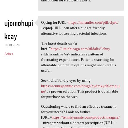
one option for eradicating pests.
ujomohupi
Opting for [URL=
https://mnsmiles.com/pill/cipro/
Opting for [URL=https:/
- cipro[/URL - can offer a budget-friendly
keay
alternative for treating bacterial infections.
The latest details on <a
14.10.2024
href="
https://umichicago.com/sildalis/">buy
Adres
sildalis online</a> indicates a pattern of
fluctuating expenditures. Patients searching for
affordable pain relief options might uncover this
useful.
Seek relief for dry eyes by using
https://tennisjeannie.com/drugs/hydroxychloroqui
ne/
, a proven solution. This product is obtainable
for purchase on the web.
Questioning where to find an effective treatment
for your needs? Look no further.
[URL=
https://tennisjeannie.com/product/nizagara/
- nizagara without a doctors prescription[/URL -