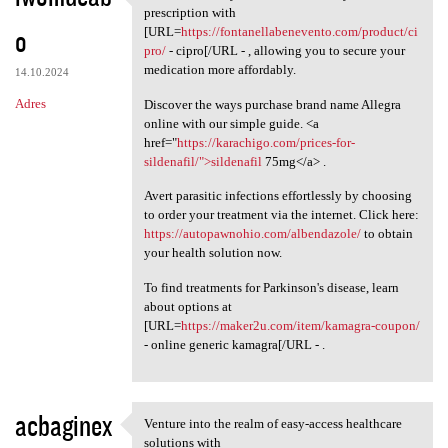
Just discovered you can cut
prescription with
o
[URL=
https://fontanellabenevento.com/product/ci
pro/
- cipro[/URL - , allowing you to secure your
medication more affordably.
14.10.2024
Adres
Discover the ways purchase brand name Allegra
online with our simple guide. <a
href="
https://karachigo.com/prices-for-
sildenafil/">sildenafil
75mg</a> .
Avert parasitic infections effortlessly by choosing
to order your treatment via the internet. Click here:
https://autopawnohio.com/albendazole/
to obtain
your health solution now.
To find treatments for Parkinson's disease, learn
about options at
[URL=
https://maker2u.com/item/kamagra-coupon/
- online generic kamagra[/URL - .
acbaginex
Venture into the realm of easy-access healthcare
Venture into the realm of
solutions with