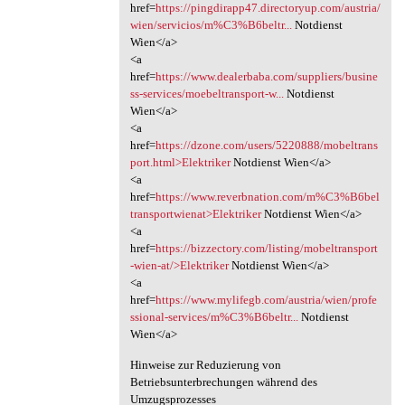
href=
https://pingdirapp47.directoryup.com/austria/
wien/servicios/m%C3%B6beltr...
Notdienst
Wien</a>
<a
href=
https://www.dealerbaba.com/suppliers/busine
ss-services/moebeltransport-w...
Notdienst
Wien</a>
<a
href=
https://dzone.com/users/5220888/mobeltrans
port.html>Elektriker
Notdienst Wien</a>
<a
href=
https://www.reverbnation.com/m%C3%B6bel
transportwienat>Elektriker
Notdienst Wien</a>
<a
href=
https://bizzectory.com/listing/mobeltransport
-wien-at/>Elektriker
Notdienst Wien</a>
<a
href=
https://www.mylifegb.com/austria/wien/profe
ssional-services/m%C3%B6beltr...
Notdienst
Wien</a>
Hinweise zur Reduzierung von
Betriebsunterbrechungen während des
Umzugsprozesses