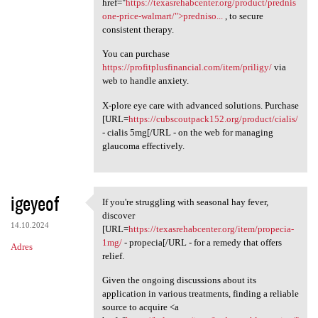
href="
https://texasrehabcenter.org/product/prednis
one-price-walmart/">predniso...
, to secure
consistent therapy.
You can purchase
https://profitplusfinancial.com/item/priligy/
via
web to handle anxiety.
X-plore eye care with advanced solutions. Purchase
[URL=
https://cubscoutpack152.org/product/cialis/
- cialis 5mg[/URL - on the web for managing
glaucoma effectively.
igeyeof
If you're struggling with seasonal hay fever,
If you're struggling with
discover
14.10.2024
[URL=
https://texasrehabcenter.org/item/propecia-
1mg/
- propecia[/URL - for a remedy that offers
Adres
relief.
Given the ongoing discussions about its
application in various treatments, finding a reliable
source to acquire <a