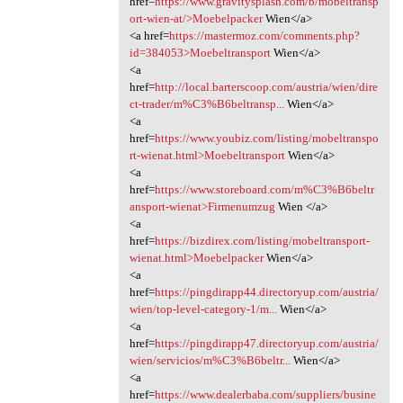
href=
https://www.gravitysplash.com/b/mobeltransp
ort-wien-at/>Moebelpacker
Wien</a>
<a href=
https://mastermoz.com/comments.php?
id=384053>Moebeltransport
Wien</a>
<a
href=
http://local.barterscoop.com/austria/wien/dire
ct-trader/m%C3%B6beltransp...
Wien</a>
<a
href=
https://www.youbiz.com/listing/mobeltranspo
rt-wienat.html>Moebeltransport
Wien</a>
<a
href=
https://www.storeboard.com/m%C3%B6beltr
ansport-wienat>Firmenumzug
Wien </a>
<a
href=
https://bizdirex.com/listing/mobeltransport-
wienat.html>Moebelpacker
Wien</a>
<a
href=
https://pingdirapp44.directoryup.com/austria/
wien/top-level-category-1/m...
Wien</a>
<a
href=
https://pingdirapp47.directoryup.com/austria/
wien/servicios/m%C3%B6beltr...
Wien</a>
<a
href=
https://www.dealerbaba.com/suppliers/busine