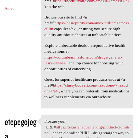
href=
https://thecultivarte.com/amoxil/>amoxil</a>
) on the web.
Adres
Browse our site to find <a
href="
https://basicpurity.com/amoxicillin/">amoxi
cillin
capsules</a> , ensuring you secure high-
quality antibiotic choices at unbeatable prices.
Explore unbeatable deals on reproductive health
medications at
https://columbiainnastoria.com/drugs/generic-
lasix-canada/
, the top choice for boosting your
opportunities of conceiving.
Quest for superior healthcare products ends at <a
href=
https://classybodyart.com/trazodone/>trazod
one</a>
, where you can order all from medications
to wellness supplements via our website.
etepegojeg
Procure your
Procure your [URL=https:/
[URL=
https://texasrehabcenter.org/product/clonidi
a
ne/
- cheap clonidine[/URL - drugs straightaway to