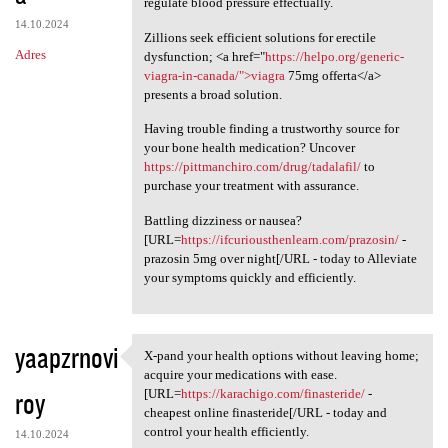
regulate blood pressure effectually.
14.10.2024
Zillions seek efficient solutions for erectile
Adres
dysfunction; <a href="
https://helpo.org/generic-
viagra-in-canada/">viagra
75mg offerta</a>
presents a broad solution.
Having trouble finding a trustworthy source for
your bone health medication? Uncover
https://pittmanchiro.com/drug/tadalafil/
to
purchase your treatment with assurance.
Battling dizziness or nausea?
[URL=
https://ifcuriousthenlearn.com/prazosin/
-
prazosin 5mg over night[/URL - today to Alleviate
your symptoms quickly and efficiently.
yaapzrnovi
X-pand your health options without leaving home;
X-pand your health options
acquire your medications with ease.
roy
[URL=
https://karachigo.com/finasteride/
-
cheapest online finasteride[/URL - today and
control your health efficiently.
14.10.2024