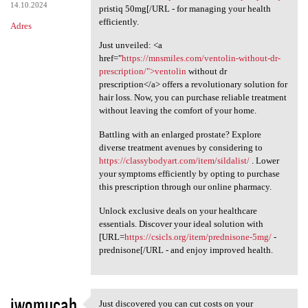
14.10.2024
pristiq 50mg[/URL - for managing your health
efficiently.
Adres
Just unveiled: <a
href="
https://mnsmiles.com/ventolin-without-dr-
prescription/">ventolin
without dr
prescription</a> offers a revolutionary solution for
hair loss. Now, you can purchase reliable treatment
without leaving the comfort of your home.
Battling with an enlarged prostate? Explore
diverse treatment avenues by considering to
https://classybodyart.com/item/sildalist/
. Lower
your symptoms efficiently by opting to purchase
this prescription through our online pharmacy.
Unlock exclusive deals on your healthcare
essentials. Discover your ideal solution with
[URL=
https://csicls.org/item/prednisone-5mg/
-
prednisone[/URL - and enjoy improved health.
iwomucab
Just discovered you can cut costs on your