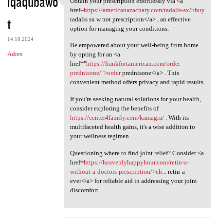
iqaqubawo
Obtain your prescription effortlessly via <a
Obtain your prescription
o
href=
https://americanazachary.com/tadalis-sx/>buy
t
m
tadalis sx w not prescription</a> , an effective
option for managing your conditions.
e
14.10.2024
Be empowered about your well-being from home
n
Adres
by opting for an <a
t
href="
https://frankfortamerican.com/order-
prednisone/">order
prednisone</a> . This
a
convenient method offers privacy and rapid results.
r
If you're seeking natural solutions for your health,
z
consider exploring the benefits of
e
https://center4family.com/kamagra/
. With its
multifaceted health gains, it's a wise addition to
your wellness regimen.
Questioning where to find joint relief? Consider <a
href=
https://heavenlyhappyhour.com/retin-a-
without-a-doctors-prescription/>ch...
retin-a
ever</a> for reliable aid in addressing your joint
discomfort.