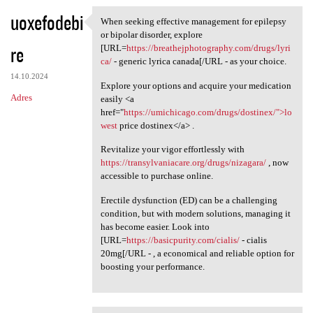
uoxefodebi
When seeking effective management for epilepsy
When seeking effective
or bipolar disorder, explore
re
[URL=
https://breathejphotography.com/drugs/lyri
ca/
- generic lyrica canada[/URL - as your choice.
14.10.2024
Explore your options and acquire your medication
Adres
easily <a
href="
https://umichicago.com/drugs/dostinex/">lo
west
price dostinex</a> .
Revitalize your vigor effortlessly with
https://transylvaniacare.org/drugs/nizagara/
, now
accessible to purchase online.
Erectile dysfunction (ED) can be a challenging
condition, but with modern solutions, managing it
has become easier. Look into
[URL=
https://basicpurity.com/cialis/
- cialis
20mg[/URL - , a economical and reliable option for
boosting your performance.