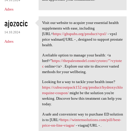
14.10.2024
Adres
ajozocic
Visit our website to acquire your essential health
Visit our website to acquire
supplements with ease, including
14.10.2024
[URL=
https://ghspubs.org/product/vpxl/
- vpxl
price walmart[/URL - , designed to support prostate
Adres
health.
A reliable option to manage your health: <a
href="
https://thepaleomodel.com/cytotec/">cytote
c
online</a> . Explore our site to discover varied
methods for your wellbeing.
Looking for a way to tackle your health issue?
https://cubscoutpack152.org/product/hydroxychlo
roquine-coupon/
might be the solution you're
seeking. Discover how this treatment can help you
today.
A safe and convenient way to purchase ED solution
is to [URL=
https://winterssolutions.com/pill/best-
price-on-line-viagra/
- viagra[/URL - .