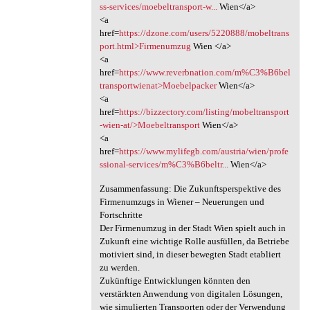
ss-services/moebeltransport-w...
Wien</a>
<a
href=
https://dzone.com/users/5220888/mobeltrans
port.html>Firmenumzug
Wien </a>
<a
href=
https://www.reverbnation.com/m%C3%B6bel
transportwienat>Moebelpacker
Wien</a>
<a
href=
https://bizzectory.com/listing/mobeltransport
-wien-at/>Moebeltransport
Wien</a>
<a
href=
https://www.mylifegb.com/austria/wien/profe
ssional-services/m%C3%B6beltr...
Wien</a>
Zusammenfassung: Die Zukunftsperspektive des
Firmenumzugs in Wiener – Neuerungen und
Fortschritte
Der Firmenumzug in der Stadt Wien spielt auch in
Zukunft eine wichtige Rolle ausfüllen, da Betriebe
motiviert sind, in dieser bewegten Stadt etabliert
zu werden.
Zukünftige Entwicklungen könnten den
verstärkten Anwendung von digitalen Lösungen,
wie simulierten Transporten oder der Verwendung