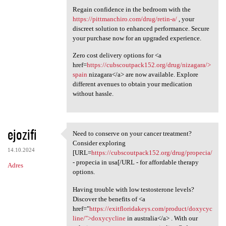
Regain confidence in the bedroom with the
https://pittmanchiro.com/drug/retin-a/
, your
discreet solution to enhanced performance. Secure
your purchase now for an upgraded experience.
Zero cost delivery options for <a
href=
https://cubscoutpack152.org/drug/nizagara/>
spain
nizagara</a> are now available. Explore
different avenues to obtain your medication
without hassle.
ejozifi
Need to conserve on your cancer treatment?
Need to conserve on your
Consider exploring
14.10.2024
[URL=
https://cubscoutpack152.org/drug/propecia/
- propecia in usa[/URL - for affordable therapy
Adres
options.
Having trouble with low testosterone levels?
Discover the benefits of <a
href="
https://exitfloridakeys.com/product/doxycyc
line/">doxycycline
in australia</a> . With our