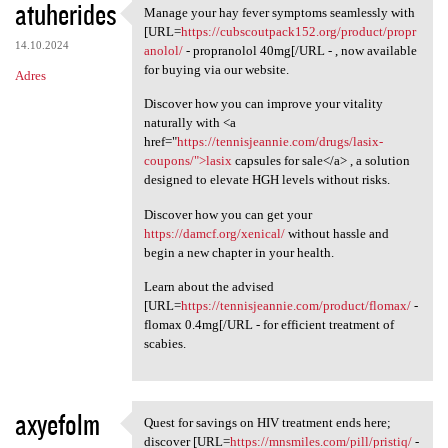
atuherides
Manage your hay fever symptoms seamlessly with
Manage your hay fever
[URL=
https://cubscoutpack152.org/product/propr
14.10.2024
anolol/
- propranolol 40mg[/URL - , now available
for buying via our website.
Adres
Discover how you can improve your vitality
naturally with <a
href="
https://tennisjeannie.com/drugs/lasix-
coupons/">lasix
capsules for sale</a> , a solution
designed to elevate HGH levels without risks.
Discover how you can get your
https://damcf.org/xenical/
without hassle and
begin a new chapter in your health.
Learn about the advised
[URL=
https://tennisjeannie.com/product/flomax/
-
flomax 0.4mg[/URL - for efficient treatment of
scabies.
axyefolm
Quest for savings on HIV treatment ends here;
Quest for savings on HIV
discover [URL=
https://mnsmiles.com/pill/pristiq/
-