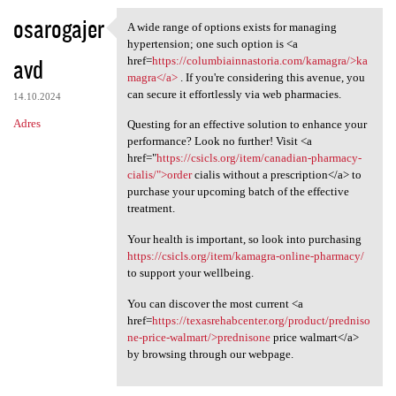
osarogajer
A wide range of options exists for managing
A wide range of options
hypertension; one such option is <a
avd
href=
https://columbiainnastoria.com/kamagra/>ka
magra</a>
. If you're considering this avenue, you
can secure it effortlessly via web pharmacies.
14.10.2024
Adres
Questing for an effective solution to enhance your
performance? Look no further! Visit <a
href="
https://csicls.org/item/canadian-pharmacy-
cialis/">order
cialis without a prescription</a> to
purchase your upcoming batch of the effective
treatment.
Your health is important, so look into purchasing
https://csicls.org/item/kamagra-online-pharmacy/
to support your wellbeing.
You can discover the most current <a
href=
https://texasrehabcenter.org/product/predniso
ne-price-walmart/>prednisone
price walmart</a>
by browsing through our webpage.