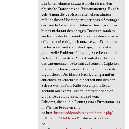
Ein Unternehmensumzug ist mehr als nur den
physische Transport von Büroausstattung. Es geht
geht darum die gewissenhaften einen glatten
reibungslosen Übergang mit geringsten Störungen
des Geschäftsbetriebs. Erfahrene Umzugsservices
bieten nicht nur den nötigen Transport sondern
auch auch die Fachkenntnis um den den zielsicher
effizient und erfolgreich umzusetzen. Dank ihres
Fachwissens sind sie in der Lage, potenzielle
potenzielle Probleme frühzeitig zu erkennen und
zu lösen. Ein weiterer Vorteil Vorteil ist die da sich
das Unternehmen weiterhin auf seinen Tätigkeiten
fokussieren kann , während die Experten den den
organisieren. Der Einsatz Fachleuten garantiert
außerdem außerdem die Sicherheit und den der
Schutz was im Falle Falle von empfindlicher
Technik oder vertraulichen Informationen von
großer Bedeutung entscheidend von.
Faktoren, die bei die Planung eines Firmenumzugs
in Wien zu beachten sind
<a href=
https://addgoodsites.com/details.php?
id=579752>Elektriker
Notdienst Wien</a>
<a