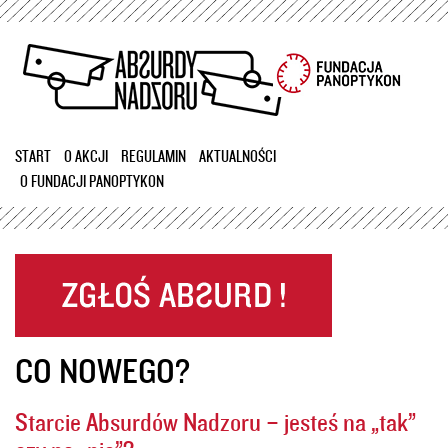
Przejdź
do
treści
START
O AKCJI
REGULAMIN
AKTUALNOŚCI
O FUNDACJI PANOPTYKON
CO NOWEGO?
Starcie Absurdów Nadzoru – jesteś na „tak”