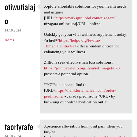
otiwutialaj
X-plore affordable solutions for your health needs
X-plore affordable solutions
and acquire
o
[URL=
https://marksgroupbd.com/nizagara/
-
nizagara online usa[/URL - online.
14.10.2024
Quickly get your vital wellness supplement today;
Adres
<a href="
https://helpo.org/levitra-
10mg/">levitra</a>
offer a prudent option for
enhancing your wellness.
Zillions seek effective hair loss solutions;
https://johncavaletto.org/item/retin-a-gel-0-1/
presents a potential option.
**C**ompare and find the
[URL=
https://frankfortamerican.com/order-
prednisone/
- canada prednisone[/URL - by
browsing our online medication outlet.
taoriyrafe
Xperience alleviation from joint pain when you
Xperience alleviation from
buy(<a
14.10.2024