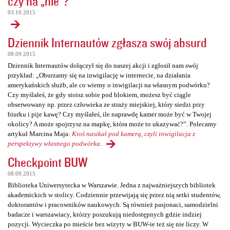
czy na „nie”?
03.10.2015
Dziennik Internautów zgłasza swój absurd
08.09.2015
Dziennik Internautów dołączył się do naszej akcji i zgłosił nam swój
przykład: „Oburzamy się na inwigilację w internecie, na działania
amerykańskich służb, ale co wiemy o inwigilacji na własnym podwórku?
Czy myślałeś, że gdy stoisz sobie pod blokiem, możesz być ciągle
obserwowany np. przez człowieka ze straży miejskiej, który siedzi przy
biurku i pije kawę? Czy myślałeś, ile naprawdę kamer może być w Twojej
okolicy? A może spojrzysz na mapkę, która może to ukazywać?”. Polecamy
artykuł Marcina Maja:
Ktoś nasikał pod kamerą, czyli inwigilacja z
perspektywy własnego podwórka
.
Checkpoint BUW
08.09.2015
Biblioteka Uniwersytecka w Warszawie. Jedna z najważniejszych bibliotek
akademickich w stolicy. Codziennie przewijają się przez nią setki studentów,
doktorantów i pracowników naukowych. Są również pasjonaci, samodzielni
badacze i warszawiacy, którzy poszukują niedostępnych gdzie indziej
pozycji. Wycieczka po mieście bez wizyty w BUW-ie też się nie liczy. W