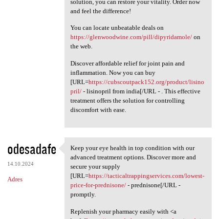
solution, you can restore your vitality. Order now
and feel the difference!
You can locate unbeatable deals on
https://glenwoodwine.com/pill/dipyridamole/
on
the web.
Discover affordable relief for joint pain and
inflammation. Now you can buy
[URL=
https://cubscoutpack152.org/product/lisino
pril/
- lisinopril from india[/URL - . This effective
treatment offers the solution for controlling
discomfort with ease.
odesadafe
Keep your eye health in top condition with our
Keep your eye health in top
advanced treatment options. Discover more and
14.10.2024
secure your supply
[URL=
https://tacticaltrappingservices.com/lowest-
Adres
price-for-prednisone/
- prednisone[/URL -
promptly.
Replenish your pharmacy easily with <a