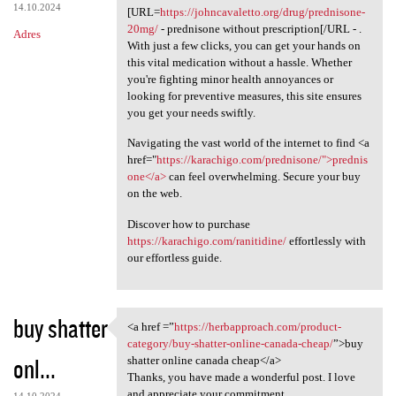
14.10.2024
[URL=
https://johncavaletto.org/drug/prednisone-
20mg/
- prednisone without prescription[/URL - .
Adres
With just a few clicks, you can get your hands on
this vital medication without a hassle. Whether
you're fighting minor health annoyances or
looking for preventive measures, this site ensures
you get your needs swiftly.
Navigating the vast world of the internet to find <a
href="
https://karachigo.com/prednisone/">prednis
one</a>
can feel overwhelming. Secure your buy
on the web.
Discover how to purchase
https://karachigo.com/ranitidine/
effortlessly with
our effortless guide.
buy shatter
<a href =”
https://herbapproach.com/product-
<a href =”https:/
category/buy-shatter-online-canada-cheap/
”>buy
onl...
shatter online canada cheap</a>
Thanks, you have made a wonderful post. I love
and appreciate your commitment.