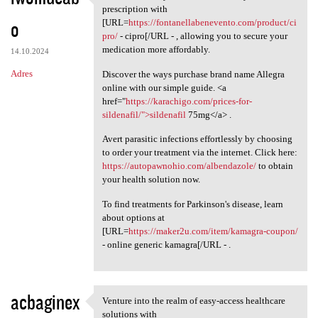
Just discovered you can cut
prescription with
o
[URL=
https://fontanellabenevento.com/product/ci
pro/
- cipro[/URL - , allowing you to secure your
medication more affordably.
14.10.2024
Adres
Discover the ways purchase brand name Allegra
online with our simple guide. <a
href="
https://karachigo.com/prices-for-
sildenafil/">sildenafil
75mg</a> .
Avert parasitic infections effortlessly by choosing
to order your treatment via the internet. Click here:
https://autopawnohio.com/albendazole/
to obtain
your health solution now.
To find treatments for Parkinson's disease, learn
about options at
[URL=
https://maker2u.com/item/kamagra-coupon/
- online generic kamagra[/URL - .
acbaginex
Venture into the realm of easy-access healthcare
Venture into the realm of
solutions with