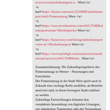
ss-services/moebeltransport-w...
Wien</a>
<a
href=
https://dzone.com/users/5220888/mobeltrans
port.html>Firmenumzug
Wien </a>
<a
href=
https://www.reverbnation.com/m%C3%B6bel
transportwienat>Moebelpacker
Wien</a>
<a
href=
https://bizzectory.com/listing/mobeltransport
-wien-at/>Moebeltransport
Wien</a>
<a
href=
https://www.mylifegb.com/austria/wien/profe
ssional-services/m%C3%B6beltr...
Wien</a>
Zusammenfassung: Die Zukunftsperspektive des
Firmenumzugs in Wiener – Neuerungen und
Fortschritte
Der Firmenumzug in der Stadt Wien spielt auch in
Zukunft eine wichtige Rolle ausfüllen, da Betriebe
motiviert sind, in dieser bewegten Stadt etabliert
zu werden.
Zukünftige Entwicklungen könnten den
verstärkten Anwendung von digitalen Lösungen,
wie simulierten Transporten oder der Verwendung