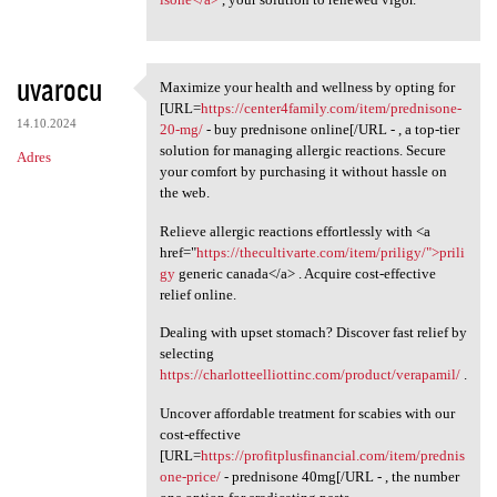
uvarocu
Maximize your health and wellness by opting for
Maximize your health and
[URL=
https://center4family.com/item/prednisone-
14.10.2024
20-mg/
- buy prednisone online[/URL - , a top-tier
solution for managing allergic reactions. Secure
Adres
your comfort by purchasing it without hassle on
the web.
Relieve allergic reactions effortlessly with <a
href="
https://thecultivarte.com/item/priligy/">prili
gy
generic canada</a> . Acquire cost-effective
relief online.
Dealing with upset stomach? Discover fast relief by
selecting
https://charlotteelliottinc.com/product/verapamil/
.
Uncover affordable treatment for scabies with our
cost-effective
[URL=
https://profitplusfinancial.com/item/prednis
one-price/
- prednisone 40mg[/URL - , the number