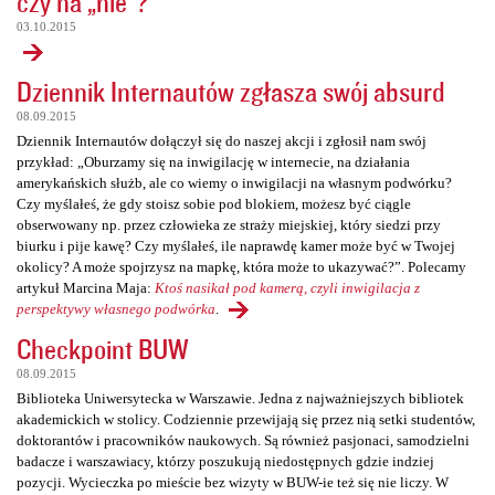
czy na „nie”?
03.10.2015
Dziennik Internautów zgłasza swój absurd
08.09.2015
Dziennik Internautów dołączył się do naszej akcji i zgłosił nam swój
przykład: „Oburzamy się na inwigilację w internecie, na działania
amerykańskich służb, ale co wiemy o inwigilacji na własnym podwórku?
Czy myślałeś, że gdy stoisz sobie pod blokiem, możesz być ciągle
obserwowany np. przez człowieka ze straży miejskiej, który siedzi przy
biurku i pije kawę? Czy myślałeś, ile naprawdę kamer może być w Twojej
okolicy? A może spojrzysz na mapkę, która może to ukazywać?”. Polecamy
artykuł Marcina Maja:
Ktoś nasikał pod kamerą, czyli inwigilacja z
perspektywy własnego podwórka
.
Checkpoint BUW
08.09.2015
Biblioteka Uniwersytecka w Warszawie. Jedna z najważniejszych bibliotek
akademickich w stolicy. Codziennie przewijają się przez nią setki studentów,
doktorantów i pracowników naukowych. Są również pasjonaci, samodzielni
badacze i warszawiacy, którzy poszukują niedostępnych gdzie indziej
pozycji. Wycieczka po mieście bez wizyty w BUW-ie też się nie liczy. W