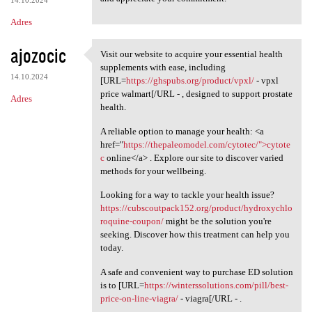
14.10.2024
Adres
ajozocic
Visit our website to acquire your essential health
Visit our website to acquire
supplements with ease, including
14.10.2024
[URL=
https://ghspubs.org/product/vpxl/
- vpxl
price walmart[/URL - , designed to support prostate
Adres
health.
A reliable option to manage your health: <a
href="
https://thepaleomodel.com/cytotec/">cytote
c
online</a> . Explore our site to discover varied
methods for your wellbeing.
Looking for a way to tackle your health issue?
https://cubscoutpack152.org/product/hydroxychlo
roquine-coupon/
might be the solution you're
seeking. Discover how this treatment can help you
today.
A safe and convenient way to purchase ED solution
is to [URL=
https://winterssolutions.com/pill/best-
price-on-line-viagra/
- viagra[/URL - .