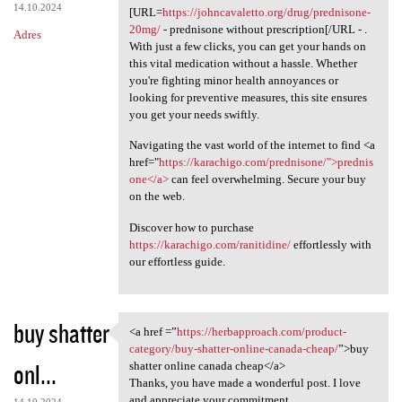
14.10.2024
[URL=
https://johncavaletto.org/drug/prednisone-
20mg/
- prednisone without prescription[/URL - .
Adres
With just a few clicks, you can get your hands on
this vital medication without a hassle. Whether
you're fighting minor health annoyances or
looking for preventive measures, this site ensures
you get your needs swiftly.
Navigating the vast world of the internet to find <a
href="
https://karachigo.com/prednisone/">prednis
one</a>
can feel overwhelming. Secure your buy
on the web.
Discover how to purchase
https://karachigo.com/ranitidine/
effortlessly with
our effortless guide.
buy shatter
<a href =”
https://herbapproach.com/product-
<a href =”https:/
category/buy-shatter-online-canada-cheap/
”>buy
onl...
shatter online canada cheap</a>
Thanks, you have made a wonderful post. I love
and appreciate your commitment.