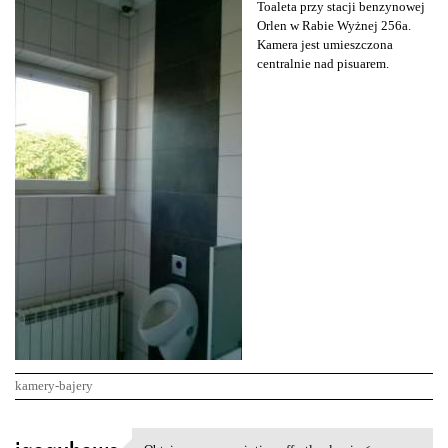
Toaleta przy stacji benzynowej
Orlen w Rabie Wyżnej 256a.
Kamera jest umieszczona
centralnie nad pisuarem.
kamery-bajery
K