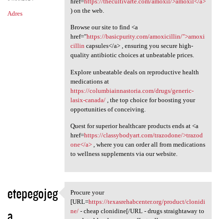
href=
https://thecultivarte.com/amoxil/>amoxil</a>
) on the web.
Adres
Browse our site to find <a
href="
https://basicpurity.com/amoxicillin/">amoxi
cillin
capsules</a> , ensuring you secure high-
quality antibiotic choices at unbeatable prices.
Explore unbeatable deals on reproductive health
medications at
https://columbiainnastoria.com/drugs/generic-
lasix-canada/
, the top choice for boosting your
opportunities of conceiving.
Quest for superior healthcare products ends at <a
href=
https://classybodyart.com/trazodone/>trazod
one</a>
, where you can order all from medications
to wellness supplements via our website.
etepegojeg
Procure your
Procure your [URL=https:/
[URL=
https://texasrehabcenter.org/product/clonidi
a
ne/
- cheap clonidine[/URL - drugs straightaway to