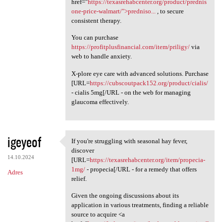
href="
https://texasrehabcenter.org/product/prednis
one-price-walmart/">predniso...
, to secure
consistent therapy.
You can purchase
https://profitplusfinancial.com/item/priligy/
via
web to handle anxiety.
X-plore eye care with advanced solutions. Purchase
[URL=
https://cubscoutpack152.org/product/cialis/
- cialis 5mg[/URL - on the web for managing
glaucoma effectively.
igeyeof
If you're struggling with seasonal hay fever,
If you're struggling with
discover
14.10.2024
[URL=
https://texasrehabcenter.org/item/propecia-
1mg/
- propecia[/URL - for a remedy that offers
Adres
relief.
Given the ongoing discussions about its
application in various treatments, finding a reliable
source to acquire <a