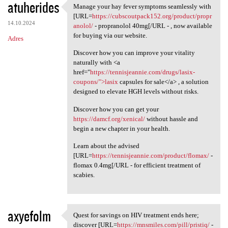
atuherides
Manage your hay fever symptoms seamlessly with
Manage your hay fever
[URL=
https://cubscoutpack152.org/product/propr
14.10.2024
anolol/
- propranolol 40mg[/URL - , now available
for buying via our website.
Adres
Discover how you can improve your vitality
naturally with <a
href="
https://tennisjeannie.com/drugs/lasix-
coupons/">lasix
capsules for sale</a> , a solution
designed to elevate HGH levels without risks.
Discover how you can get your
https://damcf.org/xenical/
without hassle and
begin a new chapter in your health.
Learn about the advised
[URL=
https://tennisjeannie.com/product/flomax/
-
flomax 0.4mg[/URL - for efficient treatment of
scabies.
axyefolm
Quest for savings on HIV treatment ends here;
Quest for savings on HIV
discover [URL=
https://mnsmiles.com/pill/pristiq/
-