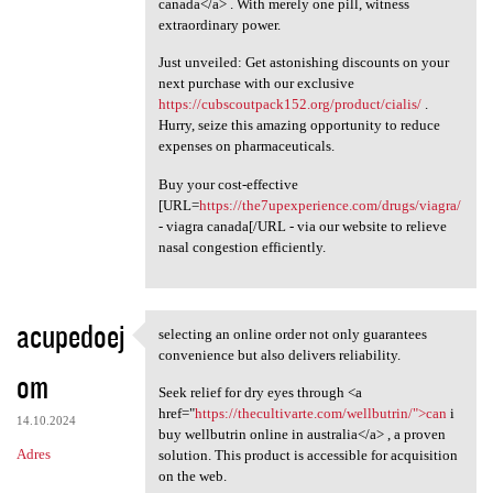
canada</a> . With merely one pill, witness
extraordinary power.
Just unveiled: Get astonishing discounts on your
next purchase with our exclusive
https://cubscoutpack152.org/product/cialis/
.
Hurry, seize this amazing opportunity to reduce
expenses on pharmaceuticals.
Buy your cost-effective
[URL=
https://the7upexperience.com/drugs/viagra/
- viagra canada[/URL - via our website to relieve
nasal congestion efficiently.
acupedoej
selecting an online order not only guarantees
selecting an online order not
convenience but also delivers reliability.
om
Seek relief for dry eyes through <a
href="
https://thecultivarte.com/wellbutrin/">can
i
14.10.2024
buy wellbutrin online in australia</a> , a proven
Adres
solution. This product is accessible for acquisition
on the web.