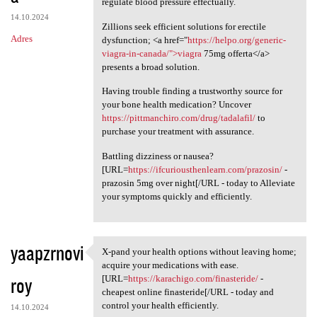
regulate blood pressure effectually.
14.10.2024
Zillions seek efficient solutions for erectile
Adres
dysfunction; <a href="
https://helpo.org/generic-
viagra-in-canada/">viagra
75mg offerta</a>
presents a broad solution.
Having trouble finding a trustworthy source for
your bone health medication? Uncover
https://pittmanchiro.com/drug/tadalafil/
to
purchase your treatment with assurance.
Battling dizziness or nausea?
[URL=
https://ifcuriousthenlearn.com/prazosin/
-
prazosin 5mg over night[/URL - today to Alleviate
your symptoms quickly and efficiently.
yaapzrnovi
X-pand your health options without leaving home;
X-pand your health options
acquire your medications with ease.
roy
[URL=
https://karachigo.com/finasteride/
-
cheapest online finasteride[/URL - today and
control your health efficiently.
14.10.2024