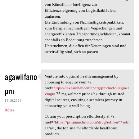
von Künstlicher Intelligenz zur
Effizienzsteigerung von Logistikabläufen,
umfassen.
Die Einbindung von Nachhaltigkeitspraktiken,
zum Beispiel nachhaltigen Verpackungen und
energieeffizienten Transportmöglichkeiten, kommt
ebenfalls an Bedeutung zunehmen.
Unternehmen, die offen für Neuerungen sind und
bereitwillig sind, sich an passen.
agawiifano
Venture into optimal health management by
Venture into optimal health
choosing to acquire your <a
pru
href=
https://texasrehabcenter.org/product/viagra/>
viagra
75 mg walmart price</a> through trusted
digital sources, ensuring a seamless journey in
14.10.2024
enhancing your well-being.
Adres
Obtain your prescription effortlessly at <a
href="
https://pittmanchiro.com/drug/retin-a/">retin
a</a> , the top site for affordable healthcare
products.