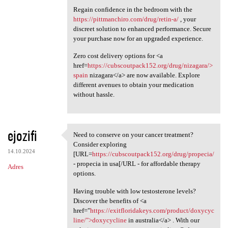
Regain confidence in the bedroom with the
https://pittmanchiro.com/drug/retin-a/
, your
discreet solution to enhanced performance. Secure
your purchase now for an upgraded experience.
Zero cost delivery options for <a
href=
https://cubscoutpack152.org/drug/nizagara/>
spain
nizagara</a> are now available. Explore
different avenues to obtain your medication
without hassle.
ejozifi
Need to conserve on your cancer treatment?
Need to conserve on your
Consider exploring
14.10.2024
[URL=
https://cubscoutpack152.org/drug/propecia/
- propecia in usa[/URL - for affordable therapy
Adres
options.
Having trouble with low testosterone levels?
Discover the benefits of <a
href="
https://exitfloridakeys.com/product/doxycyc
line/">doxycycline
in australia</a> . With our