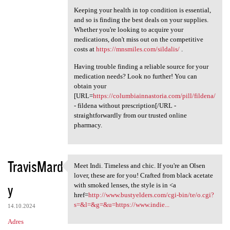
Keeping your health in top condition is essential,
and so is finding the best deals on your supplies.
Whether you're looking to acquire your
medications, don't miss out on the competitive
costs at
https://mnsmiles.com/sildalis/
.
Having trouble finding a reliable source for your
medication needs? Look no further! You can
obtain your
[URL=
https://columbiainnastoria.com/pill/fildena/
- fildena without prescription[/URL -
straightforwardly from our trusted online
pharmacy.
TravisMard
Meet Indi. Timeless and chic. If you're an Olsen
Meet Indi. Timeless and chic.
lover, these are for you! Crafted from black acetate
y
with smoked lenses, the style is in <a
href=
http://www.bustyelders.com/cgi-bin/te/o.cgi?
s=&l=&g=&u=https://www.indie...
14.10.2024
Adres