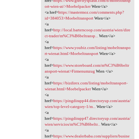
href=
https://www.gravitysplash.com/b/mobeltransp
ort-wien-at/>Moebelpacker
Wien</a>
<a href=
https://mastermoz.com/comments.php?
id=384053>Moebeltransport
Wien</a>
<a
href=
http://local.barterscoop.com/austria/wien/dire
ct-trader/m%C3%B6beltransp...
Wien</a>
<a
href=
https://www.youbiz.com/listing/mobeltranspo
rt-wienat.html>Moebeltransport
Wien</a>
<a
href=
https://www.storeboard.com/m%C3%B6beltr
ansport-wienat>Firmenumzug
Wien </a>
<a
href=
https://bizdirex.com/listing/mobeltransport-
wienat.html>Moebelpacker
Wien</a>
<a
href=
https://pingdirapp44.directoryup.com/austria/
wien/top-level-category-1/m...
Wien</a>
<a
href=
https://pingdirapp47.directoryup.com/austria/
wien/servicios/m%C3%B6beltr...
Wien</a>
<a
href=
https://www.dealerbaba.com/suppliers/busine