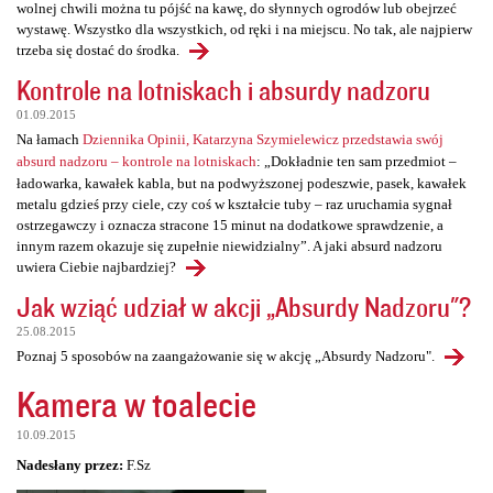
wolnej chwili można tu pójść na kawę, do słynnych ogrodów lub obejrzeć
wystawę. Wszystko dla wszystkich, od ręki i na miejscu. No tak, ale najpierw
trzeba się dostać do środka.
Kontrole na lotniskach i absurdy nadzoru
01.09.2015
Na łamach
Dziennika Opinii, Katarzyna Szymielewicz przedstawia swój
absurd nadzoru – kontrole na lotniskach
: „Dokładnie ten sam przedmiot –
ładowarka, kawałek kabla, but na podwyższonej podeszwie, pasek, kawałek
metalu gdzieś przy ciele, czy coś w kształcie tuby – raz uruchamia sygnał
ostrzegawczy i oznacza stracone 15 minut na dodatkowe sprawdzenie, a
innym razem okazuje się zupełnie niewidzialny”. A jaki absurd nadzoru
uwiera Ciebie najbardziej?
Jak wziąć udział w akcji „Absurdy Nadzoru"?
25.08.2015
Poznaj 5 sposobów na zaangażowanie się w akcję „Absurdy Nadzoru".
Kamera w toalecie
10.09.2015
Nadesłany przez:
F.Sz