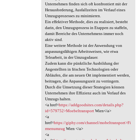
Unternehmen finden sich oft konfrontiert mit der
Herausforderung, Ausfallzeiten im Verlauf eines
Umzugsprozesses zu minimieren.
Ein effektiver Methode, dies zu realisiert, besteht
darin, den Umzugsprozess in Etappen zu staffeln,
damit Bereiche des Unternehmens immer noch
aktiv sind.
Eine weitere Methode ist der Anwendung von
anpassungsfähigen Arbeitsweisen, wie etwa
Telearbeit, in der Umzugsdauer.
Zudem kann die pünktliche Ausbildung der
Angestellten in frischen Technologien oder
Abläufen, die am neuen Ort implementiert werden,
beitragen, die Anpassungszeit zu verringern.
Durch die Umsetzung dieser Strategien können
Unternehmen ihre Effizienz auch im Verlauf des
Umzugs halten.
<a href=
https://addgoodsites.com/details.php?
id=579752>Moebeltransport
Wien</a>
<a
href=
https://giphy.com/channel/mobeltransport>Fi
rmenumzug
Wien </a>
<a