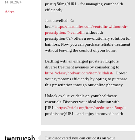
14.10.2024
pristiq 50mg[/URL - for managing your health
efficiently.
Adres
Just unveiled: <a
href="
https://mnsmiles.com/ventolin-without-dr-
prescription/">ventolin
without dr
prescription</a> offers a revolutionary solution for
hair loss. Now, you can purchase reliable treatment
without leaving the comfort of your home.
Battling with an enlarged prostate? Explore
diverse treatment avenues by considering to
https://classybodyart.com/item/sildalist/
. Lower
your symptoms efficiently by opting to purchase
this prescription through our online pharmacy.
Unlock exclusive deals on your healthcare
essentials. Discover your ideal solution with
[URL=
https://csicls.org/item/prednisone-5mg/
-
prednisone[/URL - and enjoy improved health.
iwomucab
Just discovered you can cut costs on your