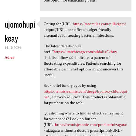
one option for eradicating pests.
ujomohupi
Opting for [URL=
https://mnsmiles.com/pill/cipro/
Opting for [URL=https:/
- cipro[/URL - can offer a budget-friendly
keay
alternative for treating bacterial infections.
The latest details on <a
14.10.2024
href="
https://umichicago.com/sildalis/">buy
Adres
sildalis online</a> indicates a pattern of
fluctuating expenditures. Patients searching for
affordable pain relief options might uncover this
useful.
Seek relief for dry eyes by using
https://tennisjeannie.com/drugs/hydroxychloroqui
ne/
, a proven solution. This product is obtainable
for purchase on the web.
Questioning where to find an effective treatment
for your needs? Look no further.
[URL=
https://tennisjeannie.com/product/nizagara/
- nizagara without a doctors prescription[/URL -