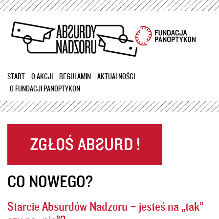
Przejdź
do
treści
START
O AKCJI
REGULAMIN
AKTUALNOŚCI
O FUNDACJI PANOPTYKON
CO NOWEGO?
Starcie Absurdów Nadzoru – jesteś na „tak”