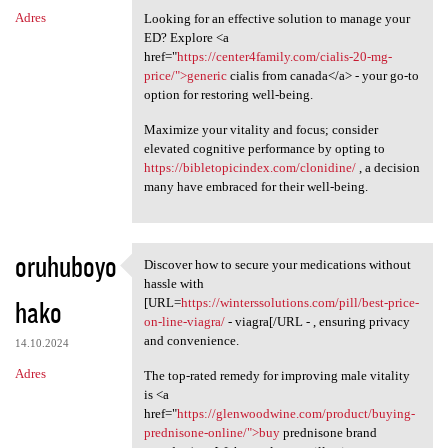
Adres
Looking for an effective solution to manage your
ED? Explore <a
href="
https://center4family.com/cialis-20-mg-
price/">generic
cialis from canada</a> - your go-to
option for restoring well-being.
Maximize your vitality and focus; consider
elevated cognitive performance by opting to
https://bibletopicindex.com/clonidine/
, a decision
many have embraced for their well-being.
oruhuboyo
Discover how to secure your medications without
Discover how to secure your
hassle with
hako
[URL=
https://winterssolutions.com/pill/best-price-
on-line-viagra/
- viagra[/URL - , ensuring privacy
and convenience.
14.10.2024
Adres
The top-rated remedy for improving male vitality
is <a
href="
https://glenwoodwine.com/product/buying-
prednisone-online/">buy
prednisone brand