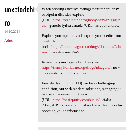
uoxefodebi
When seeking effective management for epilepsy
When seeking effective
or bipolar disorder, explore
re
[URL=
https://breathejphotography.com/drugs/lyri
ca/
- generic lyrica canada[/URL - as your choice.
14.10.2024
Explore your options and acquire your medication
Adres
easily <a
href="
https://umichicago.com/drugs/dostinex/">lo
west
price dostinex</a> .
Revitalize your vigor effortlessly with
https://transylvaniacare.org/drugs/nizagara/
, now
accessible to purchase online.
Erectile dysfunction (ED) can be a challenging
condition, but with modern solutions, managing it
has become easier. Look into
[URL=
https://basicpurity.com/cialis/
- cialis
20mg[/URL - , a economical and reliable option for
boosting your performance.