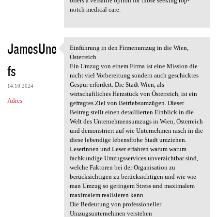
offers a versatile option for those seeking top-
notch medical care.
JamesUne
Einführung in den Firmenumzug in die Wien,
Einführung in den Firmenumzug
Österreich
fs
Ein Umzug von einem Firma ist eine Mission die
nicht viel Vorbereitung sondern auch geschicktes
Gespür erfordert. Die Stadt Wien, als
14.10.2024
wirtschaftliches Herzstück von Österreich, ist ein
Adres
gefragtes Ziel von Betriebsumzügen. Dieser
Beitrag stellt einen detaillierten Einblick in die
Welt des Unternehmensumzugs in Wien, Österreich
und demonstriert auf wie Unternehmen rasch in die
diese lebendige lebensfrohe Stadt umziehen.
Leserinnen und Leser erfahren warum warum
fachkundige Umzugsservices unverzichtbar sind,
welche Faktoren bei der Organisation zu
berücksichtigen zu berücksichtigen und wie wie
man Umzug so geringem Stress und maximalem
maximalem realisieren kann.
Die Bedeutung von professioneller
Umzugsunternehmen verstehen