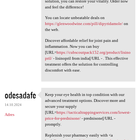
solution, you can restore your vitality. Order now
and feel the difference!
You can locate unbeatable deals on
https://glenwoodwine.com/pill/dipyridamole/
on
the web.
Discover affordable relief for joint pain and
inflammation. Now you can buy
[URL=
https://cubscoutpack152.org/product/lisino
pril/
- lisinopril from india[/URL - . This effective
treatment offers the solution for controlling
discomfort with ease.
odesadafe
Keep your eye health in top condition with our
Keep your eye health in top
advanced treatment options. Discover more and
14.10.2024
secure your supply
[URL=
https://tacticaltrappingservices.com/lowest-
Adres
price-for-prednisone/
- prednisone[/URL -
promptly.
Replenish your pharmacy easily with <a