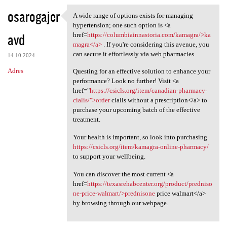
osarogajer
A wide range of options exists for managing
A wide range of options
hypertension; one such option is <a
avd
href=
https://columbiainnastoria.com/kamagra/>ka
magra</a>
. If you're considering this avenue, you
can secure it effortlessly via web pharmacies.
14.10.2024
Adres
Questing for an effective solution to enhance your
performance? Look no further! Visit <a
href="
https://csicls.org/item/canadian-pharmacy-
cialis/">order
cialis without a prescription</a> to
purchase your upcoming batch of the effective
treatment.
Your health is important, so look into purchasing
https://csicls.org/item/kamagra-online-pharmacy/
to support your wellbeing.
You can discover the most current <a
href=
https://texasrehabcenter.org/product/predniso
ne-price-walmart/>prednisone
price walmart</a>
by browsing through our webpage.