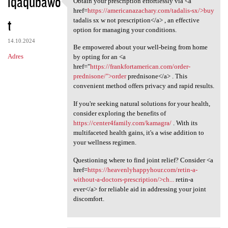
iqaqubawo
Obtain your prescription effortlessly via <a
Obtain your prescription
o
href=
https://americanazachary.com/tadalis-sx/>buy
t
m
tadalis sx w not prescription</a> , an effective
option for managing your conditions.
e
14.10.2024
Be empowered about your well-being from home
n
Adres
by opting for an <a
t
href="
https://frankfortamerican.com/order-
prednisone/">order
prednisone</a> . This
a
convenient method offers privacy and rapid results.
r
If you're seeking natural solutions for your health,
z
consider exploring the benefits of
e
https://center4family.com/kamagra/
. With its
multifaceted health gains, it's a wise addition to
your wellness regimen.
Questioning where to find joint relief? Consider <a
href=
https://heavenlyhappyhour.com/retin-a-
without-a-doctors-prescription/>ch...
retin-a
ever</a> for reliable aid in addressing your joint
discomfort.