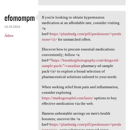
efomompm
If you're looking to obtain hypertension
If you're looking to obtain
medication at an affordable rate, consider visiting
14.10.2024
<a
href=
https://planbmfg.com/pill/prednisone/>predn
Adres
isone</a>
for unmatched offers.
Discover how to procure essential medications
conveniently; follow <a
href="
https://breathejphotography.com/drugs/ed-
sample-pack/">canadian
pharmacy ed sample
pack</a> to explore a broad selection of
pharmaceutical solutions tailored to your needs.
When seeking relief from pain and inflammation,
consider exploring
https://marksgroupbd.com/lasix/
options to buy
effective medication via the web.
Harness unbeatable savings on men's health
boosters; uncover the <a
href=
https://planbmfg.com/pill/prednisone/>predn
isone</a>
, your solution to renewed vigor.