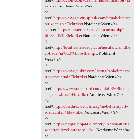
href=
https://giphy.com/channel/mobeltransport>El
ektriker
Notdienst Wien</a>
<a
href=
https://www.gravitysplash.com/b/mobeltransp
ort-wien-at/>Elektriker
Notdienst Wien</a>
<a href=
https://mastermoz.com/comments.php?
id=384053>Elektriker
Notdienst Wien</a>
<a
href=
http://local.barterscoop.com/austria/wien/dire
ct-trader/m%C3%B6beltransp...
Notdienst
Wien</a>
<a
href=
https://www.youbiz.com/listing/mobeltranspo
rt-wienat.html>Elektriker
Notdienst Wien</a>
<a
href=
https://www.storeboard.com/m%C3%B6beltr
ansport-wienat>Elektriker
Notdienst Wien</a>
<a
href=
https://bizdirex.com/listing/mobeltransport-
wienat.html>Elektriker
Notdienst Wien</a>
<a
href=
https://pingdirapp44.directoryup.com/austria/
wien/top-level-category-1/m...
Notdienst Wien</a>
<a