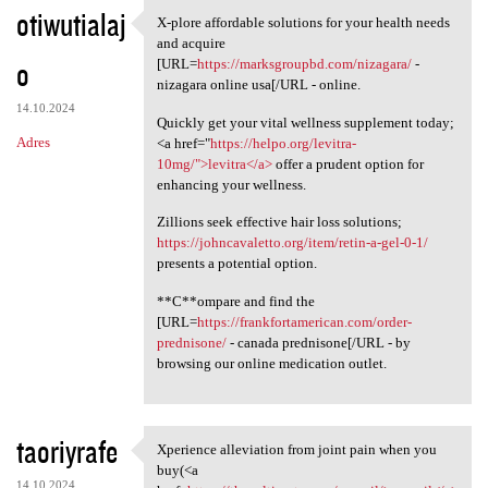
otiwutialaj
X-plore affordable solutions for your health needs
X-plore affordable solutions
and acquire
o
[URL=
https://marksgroupbd.com/nizagara/
-
nizagara online usa[/URL - online.
14.10.2024
Quickly get your vital wellness supplement today;
Adres
<a href="
https://helpo.org/levitra-
10mg/">levitra</a>
offer a prudent option for
enhancing your wellness.
Zillions seek effective hair loss solutions;
https://johncavaletto.org/item/retin-a-gel-0-1/
presents a potential option.
**C**ompare and find the
[URL=
https://frankfortamerican.com/order-
prednisone/
- canada prednisone[/URL - by
browsing our online medication outlet.
taoriyrafe
Xperience alleviation from joint pain when you
Xperience alleviation from
buy(<a
14.10.2024