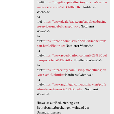
href=
https://pingdirapp47.directoryup.com/austria/
wien/servicios/m%C3%B6beltr...
Notdienst
Wien</a>
<a
href=
https://www.dealerbaba.com/suppliers/busine
ss-services/moebeltransport-w...
Notdienst
Wien</a>
<a
href=
https://dzone.com/users/5220888/mobeltrans
port.html>Elektriker
Notdienst Wien</a>
<a
href=
https://www.reverbnation.com/m%C3%B6bel
transportwienat>Elektriker
Notdienst Wien</a>
<a
href=
https://bizzectory.com/listing/mobeltransport
-wien-at/>Elektriker
Notdienst Wien</a>
<a
href=
https://www.mylifegb.com/austria/wien/profe
ssional-services/m%C3%B6beltr...
Notdienst
Wien</a>
Hinweise zur Reduzierung von
Betriebsunterbrechungen während des
Umzugsprozesses