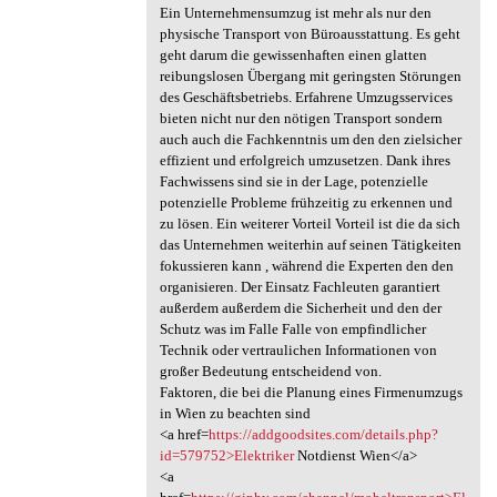
Ein Unternehmensumzug ist mehr als nur den
physische Transport von Büroausstattung. Es geht
geht darum die gewissenhaften einen glatten
reibungslosen Übergang mit geringsten Störungen
des Geschäftsbetriebs. Erfahrene Umzugsservices
bieten nicht nur den nötigen Transport sondern
auch auch die Fachkenntnis um den den zielsicher
effizient und erfolgreich umzusetzen. Dank ihres
Fachwissens sind sie in der Lage, potenzielle
potenzielle Probleme frühzeitig zu erkennen und
zu lösen. Ein weiterer Vorteil Vorteil ist die da sich
das Unternehmen weiterhin auf seinen Tätigkeiten
fokussieren kann , während die Experten den den
organisieren. Der Einsatz Fachleuten garantiert
außerdem außerdem die Sicherheit und den der
Schutz was im Falle Falle von empfindlicher
Technik oder vertraulichen Informationen von
großer Bedeutung entscheidend von.
Faktoren, die bei die Planung eines Firmenumzugs
in Wien zu beachten sind
<a href=
https://addgoodsites.com/details.php?
id=579752>Elektriker
Notdienst Wien</a>
<a