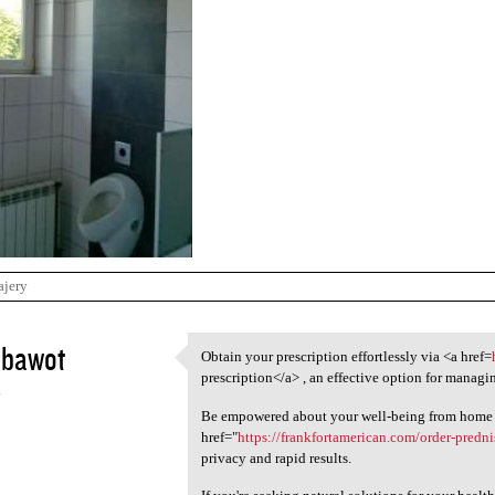
ajery
ubawot
Obtain your prescription effortlessly via <a href=
Obtain your prescription
prescription</a> , an effective option for managi
4
Be empowered about your well-being from home 
href="
https://frankfortamerican.com/order-predn
privacy and rapid results.