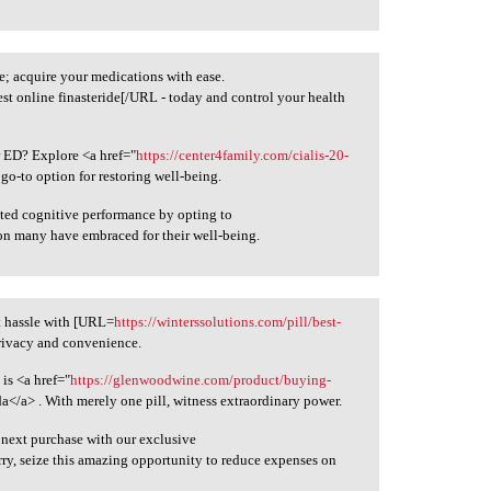
; acquire your medications with ease.
st online finasteride[/URL - today and control your health
r ED? Explore <a href="
https://center4family.com/cialis-20-
go-to option for restoring well-being.
ated cognitive performance by opting to
ion many have embraced for their well-being.
t hassle with [URL=
https://winterssolutions.com/pill/best-
privacy and convenience.
is <a href="
https://glenwoodwine.com/product/buying-
</a> . With merely one pill, witness extraordinary power.
 next purchase with our exclusive
rry, seize this amazing opportunity to reduce expenses on