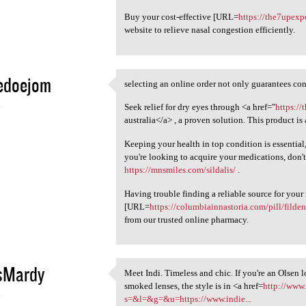
Buy your cost-effective [URL=
https://the7upexp
website to relieve nasal congestion efficiently.
edoejom
selecting an online order not only guarantees conv
selecting an online order not
4
Seek relief for dry eyes through <a href="
https://
australia</a> , a proven solution. This product is
Keeping your health in top condition is essential
you're looking to acquire your medications, don't
https://mnsmiles.com/sildalis/
.
Having trouble finding a reliable source for you
[URL=
https://columbiainnastoria.com/pill/filden
from our trusted online pharmacy.
isMardy
Meet Indi. Timeless and chic. If you're an Olsen l
Meet Indi. Timeless and chic.
smoked lenses, the style is in <a href=
http://www.
4
s=&l=&g=&u=https://www.indie...