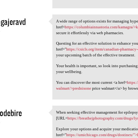
gajeravd
A wide range of options exists for managing hype
A wide range of options
href=
https://columbiainnastoria.com/kamagra/>
4
secure it effortlessly via web pharmacies.
Questing for an effective solution to enhance yo
href="
https://csicls.org/item/canadian-pharmacy-
your upcoming batch of the effective treatment.
Your health is important, so look into purchasin
your wellbeing.
You can discover the most current <a href=
https:
walmart/>prednisone
price walmart</a> by brows
odebire
When seeking effective management for epilepsy o
When seeking effective
[URL=
https://breathejphotography.com/drugs/ly
4
Explore your options and acquire your medicatio
href="
https://umichicago.com/drugs/dostinex/">