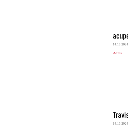
acup
14.10.202
Adres
Trav
14.10.202