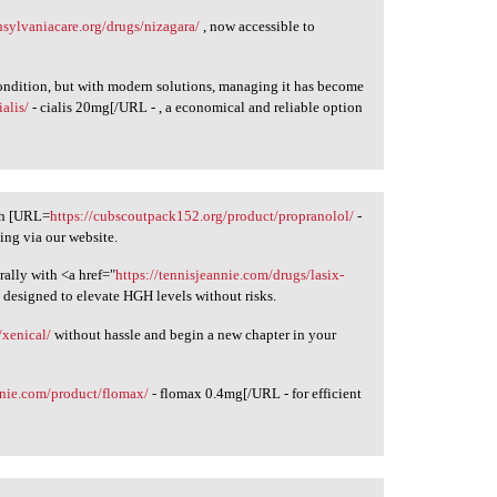
ansylvaniacare.org/drugs/nizagara/
, now accessible to
condition, but with modern solutions, managing it has become
ialis/
- cialis 20mg[/URL - , a economical and reliable option
th [URL=
https://cubscoutpack152.org/product/propranolol/
-
ing via our website.
ally with <a href="
https://tennisjeannie.com/drugs/lasix-
n designed to elevate HGH levels without risks.
/xenical/
without hassle and begin a new chapter in your
nnie.com/product/flomax/
- flomax 0.4mg[/URL - for efficient