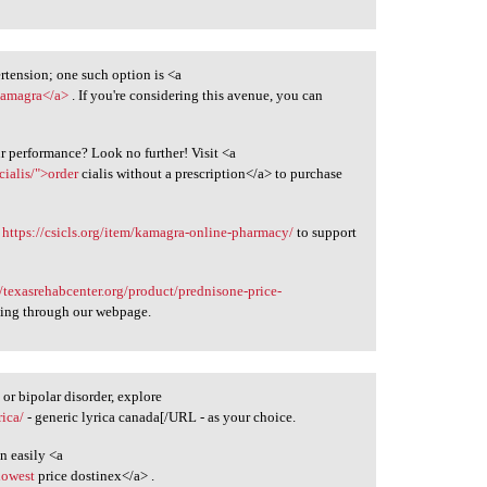
rtension; one such option is <a
kamagra</a>
. If you're considering this avenue, you can
ur performance? Look no further! Visit <a
cialis/">order
cialis without a prescription</a> to purchase
g
https://csicls.org/item/kamagra-online-pharmacy/
to support
//texasrehabcenter.org/product/prednisone-price-
ing through our webpage.
r bipolar disorder, explore
rica/
- generic lyrica canada[/URL - as your choice.
n easily <a
lowest
price dostinex</a> .