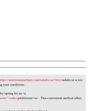
https://americanazachary.com/tadalis-sx/>buy
tadalis sx w not
ng your conditions.
by opting for an <a
isone/">order
prednisone</a> . This convenient method offers