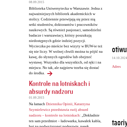
t
08.09.2015
a
Biblioteka Uniwersytecka w Warszawie. Jedna z
najważniejszych bibliotek akademickich w
r
stolicy. Codziennie przewijają się przez nią
z
setki studentów, doktorantów i pracowników
naukowych. Są również pasjonaci, samodzielni
e
badacze i warszawiacy, którzy poszukują
niedostępnych gdzie indziej pozycji.
otiwu
Wycieczka po mieście bez wizyty w BUW-ie też
się nie liczy. W wolnej chwili można tu pójść na
kawę, do słynnych ogrodów lub obejrzeć
14.10.202
wystawę. Wszystko dla wszystkich, od ręki i na
Adres
miejscu. No tak, ale najpierw trzeba się dostać
do środka.
Kontrole na lotniskach i
absurdy nadzoru
01.09.2015
Na łamach
Dziennika Opinii, Katarzyna
Szymielewicz przedstawia swój absurd
nadzoru – kontrole na lotniskach
: „Dokładnie
taori
ten sam przedmiot – ładowarka, kawałek kabla,
but na podwyższonej podeszwie, pasek,