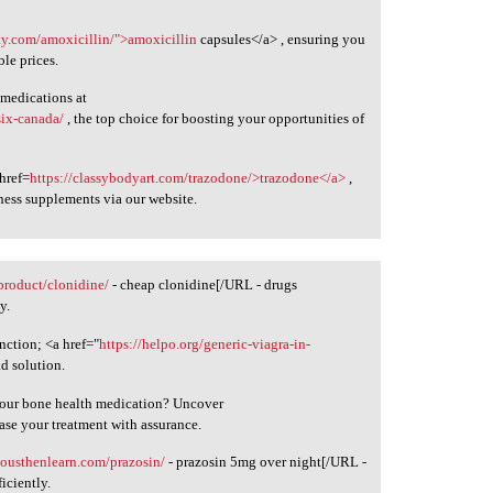
ity.com/amoxicillin/">amoxicillin
capsules</a> , ensuring you
ble prices.
 medications at
six-canada/
, the top choice for boosting your opportunities of
 href=
https://classybodyart.com/trazodone/>trazodone</a>
,
ness supplements via our website.
/product/clonidine/
- cheap clonidine[/URL - drugs
y.
unction; <a href="
https://helpo.org/generic-viagra-in-
d solution.
 your bone health medication? Uncover
ase your treatment with assurance.
riousthenlearn.com/prazosin/
- prazosin 5mg over night[/URL -
iciently.