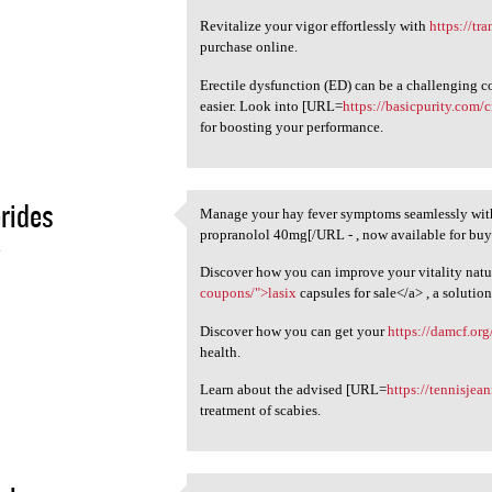
Revitalize your vigor effortlessly with
https://tr
purchase online.
Erectile dysfunction (ED) can be a challenging 
easier. Look into [URL=
https://basicpurity.com/c
for boosting your performance.
rides
Manage your hay fever symptoms seamlessly wi
Manage your hay fever
propranolol 40mg[/URL - , now available for buy
4
Discover how you can improve your vitality natur
coupons/">lasix
capsules for sale</a> , a solutio
Discover how you can get your
https://damcf.org
health.
Learn about the advised [URL=
https://tennisjea
treatment of scabies.