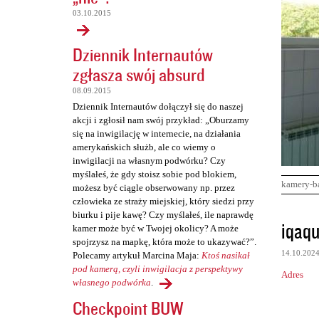
03.10.2015
Dziennik Internautów
zgłasza swój absurd
08.09.2015
Dziennik Internautów dołączył się do naszej
akcji i zgłosił nam swój przykład: „Oburzamy
się na inwigilację w internecie, na działania
amerykańskich służb, ale co wiemy o
inwigilacji na własnym podwórku? Czy
myślałeś, że gdy stoisz sobie pod blokiem,
kamery-b
możesz być ciągle obserwowany np. przez
człowieka ze straży miejskiej, który siedzi przy
biurku i pije kawę? Czy myślałeś, ile naprawdę
K
iqaq
kamer może być w Twojej okolicy? A może
o
spojrzysz na mapkę, która może to ukazywać?”.
14.10.202
Polecamy artykuł Marcina Maja:
Ktoś nasikał
m
pod kamerą, czyli inwigilacja z perspektywy
Adres
e
własnego podwórka
.
n
Checkpoint BUW