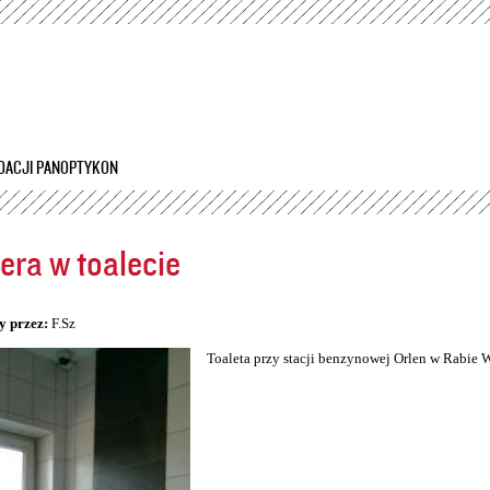
Przejdź
do
treści
DACJI PANOPTYKON
ra w toalecie
5
y przez:
F.Sz
Toaleta przy stacji benzynowej Orlen w Rabie 