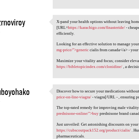
rnoviroy
X-pand your health options without leaving home
X-pand your health options
[URL=
https://karachigo.com/finasteride/
- cheape
4
efficiently.
Looking for an effective solution to manage you
mg-price/">generic
cialis from canada</a> - your 
Maximize your vitality and focus; consider elev
https://bibletopicindex.com/clonidine/
, a decis
uboyohako
Discover how to secure your medications withou
Discover how to secure your
price-on-line-viagra/
- viagra[/URL - , ensuring 
4
The top-rated remedy for improving male vitality 
prednisone-online/">buy
prednisone brand canada
Just unveiled: Get astonishing discounts on your
https://cubscoutpack152.org/product/cialis/
. Hu
pharmaceuticals.