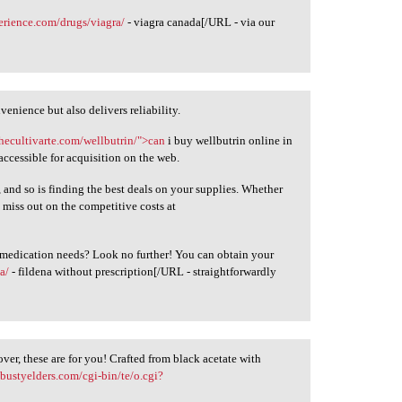
erience.com/drugs/viagra/
- viagra canada[/URL - via our
enience but also delivers reliability.
thecultivarte.com/wellbutrin/">can
i buy wellbutrin online in
 accessible for acquisition on the web.
, and so is finding the best deals on your supplies. Whether
 miss out on the competitive costs at
r medication needs? Look no further! You can obtain your
a/
- fildena without prescription[/URL - straightforwardly
over, these are for you! Crafted from black acetate with
bustyelders.com/cgi-bin/te/o.cgi?