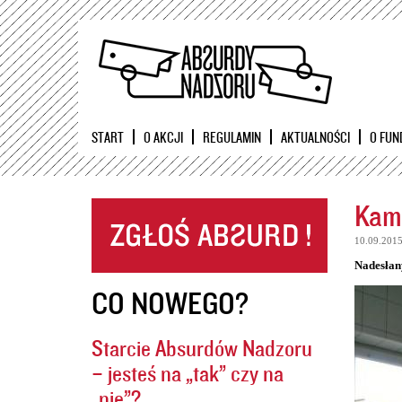
START
O AKCJI
REGULAMIN
AKTUALNOŚCI
O FUN
Kame
10.09.201
Nadesłan
CO NOWEGO?
Starcie Absurdów Nadzoru
– jesteś na „tak” czy na
„nie”?