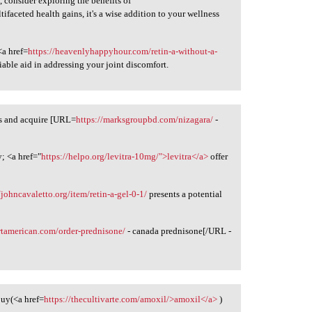
h, consider exploring the benefits of
tifaceted health gains, it's a wise addition to your wellness
<a href=
https://heavenlyhappyhour.com/retin-a-without-a-
liable aid in addressing your joint discomfort.
ds and acquire [URL=
https://marksgroupbd.com/nizagara/
-
; <a href="
https://helpo.org/levitra-10mg/">levitra</a>
offer
/johncavaletto.org/item/retin-a-gel-0-1/
presents a potential
ortamerican.com/order-prednisone/
- canada prednisone[/URL -
buy(<a href=
https://thecultivarte.com/amoxil/>amoxil</a>
)