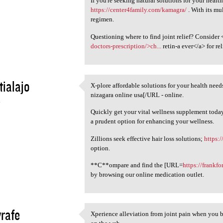
If you're seeking natural solutions for your healt
https://center4family.com/kamagra/
. With its mul
regimen.
Questioning where to find joint relief? Consider 
doctors-prescription/>ch...
retin-a ever</a> for re
tialajo
X-plore affordable solutions for your health nee
X-plore affordable solutions
nizagara online usa[/URL - online.
4
Quickly get your vital wellness supplement today
a prudent option for enhancing your wellness.
Zillions seek effective hair loss solutions;
https:/
option.
**C**ompare and find the [URL=
https://frankf
by browsing our online medication outlet.
yrafe
Xperience alleviation from joint pain when you 
Xperience alleviation from