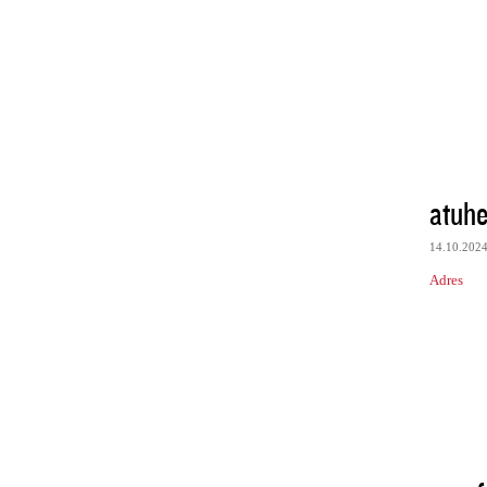
atuhe
14.10.202
Adres