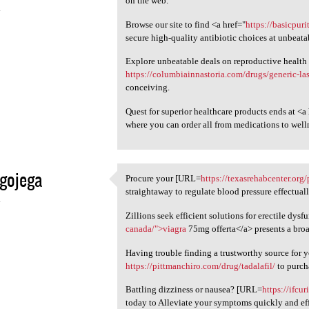
on the web.
4
Browse our site to find <a href="
https://basicpur
secure high-quality antibiotic choices at unbeata
Explore unbeatable deals on reproductive health
https://columbiainnastoria.com/drugs/generic-la
conceiving.
Quest for superior healthcare products ends at <a
where you can order all from medications to well
gojega
Procure your [URL=
https://texasrehabcenter.org
Procure your [URL=https:/
straightaway to regulate blood pressure effectuall
4
Zillions seek efficient solutions for erectile dysf
canada/">viagra
75mg offerta</a> presents a broa
Having trouble finding a trustworthy source for
https://pittmanchiro.com/drug/tadalafil/
to purch
Battling dizziness or nausea? [URL=
https://ifcu
today to Alleviate your symptoms quickly and eff