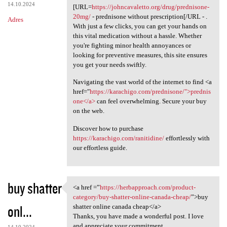
14.10.2024
[URL=
https://johncavaletto.org/drug/prednisone-
20mg/
- prednisone without prescription[/URL - .
Adres
With just a few clicks, you can get your hands on
this vital medication without a hassle. Whether
you're fighting minor health annoyances or
looking for preventive measures, this site ensures
you get your needs swiftly.
Navigating the vast world of the internet to find <a
href="
https://karachigo.com/prednisone/">prednis
one</a>
can feel overwhelming. Secure your buy
on the web.
Discover how to purchase
https://karachigo.com/ranitidine/
effortlessly with
our effortless guide.
buy shatter
<a href =”
https://herbapproach.com/product-
<a href =”https:/
category/buy-shatter-online-canada-cheap/
”>buy
onl...
shatter online canada cheap</a>
Thanks, you have made a wonderful post. I love
and appreciate your commitment.