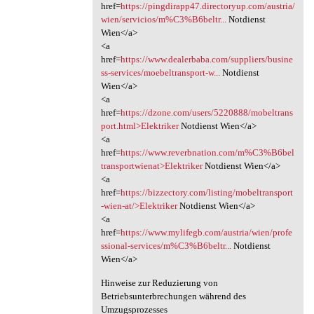
href=
https://pingdirapp47.directoryup.com/austria/
wien/servicios/m%C3%B6beltr...
Notdienst
Wien</a>
<a
href=
https://www.dealerbaba.com/suppliers/busine
ss-services/moebeltransport-w...
Notdienst
Wien</a>
<a
href=
https://dzone.com/users/5220888/mobeltrans
port.html>Elektriker
Notdienst Wien</a>
<a
href=
https://www.reverbnation.com/m%C3%B6bel
transportwienat>Elektriker
Notdienst Wien</a>
<a
href=
https://bizzectory.com/listing/mobeltransport
-wien-at/>Elektriker
Notdienst Wien</a>
<a
href=
https://www.mylifegb.com/austria/wien/profe
ssional-services/m%C3%B6beltr...
Notdienst
Wien</a>
Hinweise zur Reduzierung von
Betriebsunterbrechungen während des
Umzugsprozesses