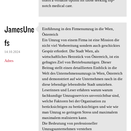
offers a versatile option for those seeking top-
notch medical care.
JamesUne
Einführung in den Firmenumzug in die Wien,
Einführung in den Firmenumzug
Österreich
fs
Ein Umzug von einem Firma ist eine Mission die
nicht viel Vorbereitung sondern auch geschicktes
Gespür erfordert. Die Stadt Wien, als
14.10.2024
wirtschaftliches Herzstück von Österreich, ist ein
Adres
gefragtes Ziel von Betriebsumzügen. Dieser
Beitrag stellt einen detaillierten Einblick in die
Welt des Unternehmensumzugs in Wien, Österreich
und demonstriert auf wie Unternehmen rasch in die
diese lebendige lebensfrohe Stadt umziehen.
Leserinnen und Leser erfahren warum warum
fachkundige Umzugsservices unverzichtbar sind,
welche Faktoren bei der Organisation zu
berücksichtigen zu berücksichtigen und wie wie
man Umzug so geringem Stress und maximalem
maximalem realisieren kann.
Die Bedeutung von professioneller
Umzugsunternehmen verstehen