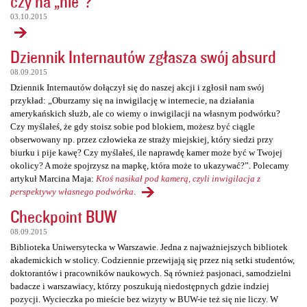
czy na „nie”?
03.10.2015
Dziennik Internautów zgłasza swój absurd
08.09.2015
Dziennik Internautów dołączył się do naszej akcji i zgłosił nam swój
przykład: „Oburzamy się na inwigilację w internecie, na działania
amerykańskich służb, ale co wiemy o inwigilacji na własnym podwórku?
Czy myślałeś, że gdy stoisz sobie pod blokiem, możesz być ciągle
obserwowany np. przez człowieka ze straży miejskiej, który siedzi przy
biurku i pije kawę? Czy myślałeś, ile naprawdę kamer może być w Twojej
okolicy? A może spojrzysz na mapkę, która może to ukazywać?”. Polecamy
artykuł Marcina Maja:
Ktoś nasikał pod kamerą, czyli inwigilacja z
perspektywy własnego podwórka
.
Checkpoint BUW
08.09.2015
Biblioteka Uniwersytecka w Warszawie. Jedna z najważniejszych bibliotek
akademickich w stolicy. Codziennie przewijają się przez nią setki studentów,
doktorantów i pracowników naukowych. Są również pasjonaci, samodzielni
badacze i warszawiacy, którzy poszukują niedostępnych gdzie indziej
pozycji. Wycieczka po mieście bez wizyty w BUW-ie też się nie liczy. W