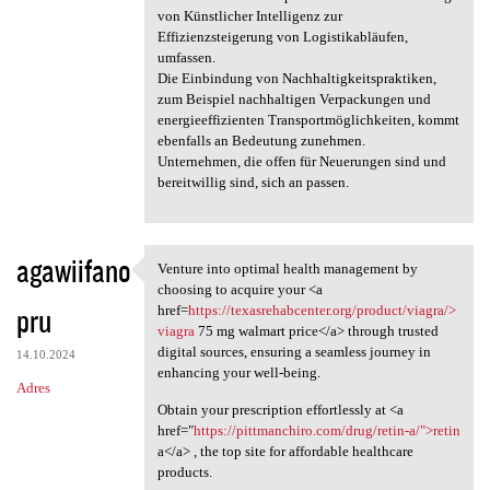
von Künstlicher Intelligenz zur
Effizienzsteigerung von Logistikabläufen,
umfassen.
Die Einbindung von Nachhaltigkeitspraktiken,
zum Beispiel nachhaltigen Verpackungen und
energieeffizienten Transportmöglichkeiten, kommt
ebenfalls an Bedeutung zunehmen.
Unternehmen, die offen für Neuerungen sind und
bereitwillig sind, sich an passen.
agawiifano
Venture into optimal health management by
Venture into optimal health
choosing to acquire your <a
pru
href=
https://texasrehabcenter.org/product/viagra/>
viagra
75 mg walmart price</a> through trusted
digital sources, ensuring a seamless journey in
14.10.2024
enhancing your well-being.
Adres
Obtain your prescription effortlessly at <a
href="
https://pittmanchiro.com/drug/retin-a/">retin
a</a> , the top site for affordable healthcare
products.