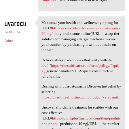
uvarocu
Maximize your health and wellness by opting for
Maximize your health and
[URL=
https://center4family.com/item/prednisone-
14.10.2024
20-mg/
- buy prednisone online[/URL - , a top-tier
solution for managing allergic reactions. Secure
Adres
your comfort by purchasing it without hassle on
the web.
Relieve allergic reactions effortlessly with <a
href="
https://thecultivarte.com/item/priligy/">prili
gy
generic canada</a> . Acquire cost-effective
relief online.
Dealing with upset stomach? Discover fast relief by
selecting
https://charlotteelliottinc.com/product/verapamil/
.
Uncover affordable treatment for scabies with our
cost-effective
[URL=
https://profitplusfinancial.com/item/prednis
one-price/
- prednisone 40mg[/URL - , the number