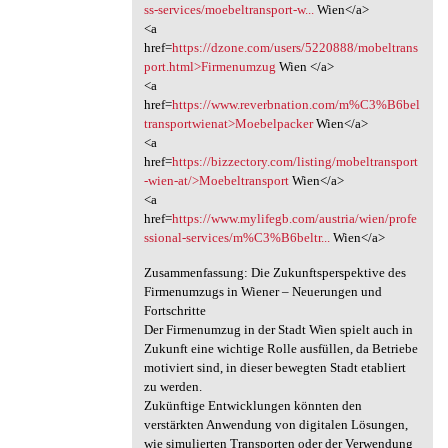
ss-services/moebeltransport-w...
Wien</a>
<a
href=
https://dzone.com/users/5220888/mobeltrans
port.html>Firmenumzug
Wien </a>
<a
href=
https://www.reverbnation.com/m%C3%B6bel
transportwienat>Moebelpacker
Wien</a>
<a
href=
https://bizzectory.com/listing/mobeltransport
-wien-at/>Moebeltransport
Wien</a>
<a
href=
https://www.mylifegb.com/austria/wien/profe
ssional-services/m%C3%B6beltr...
Wien</a>
Zusammenfassung: Die Zukunftsperspektive des
Firmenumzugs in Wiener – Neuerungen und
Fortschritte
Der Firmenumzug in der Stadt Wien spielt auch in
Zukunft eine wichtige Rolle ausfüllen, da Betriebe
motiviert sind, in dieser bewegten Stadt etabliert
zu werden.
Zukünftige Entwicklungen könnten den
verstärkten Anwendung von digitalen Lösungen,
wie simulierten Transporten oder der Verwendung