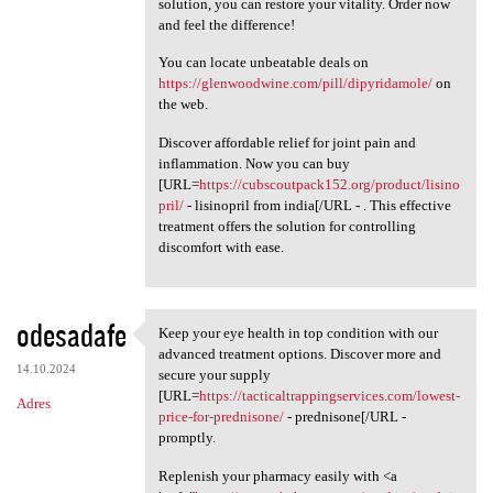
solution, you can restore your vitality. Order now
and feel the difference!
You can locate unbeatable deals on
https://glenwoodwine.com/pill/dipyridamole/
on
the web.
Discover affordable relief for joint pain and
inflammation. Now you can buy
[URL=
https://cubscoutpack152.org/product/lisino
pril/
- lisinopril from india[/URL - . This effective
treatment offers the solution for controlling
discomfort with ease.
odesadafe
Keep your eye health in top condition with our
Keep your eye health in top
advanced treatment options. Discover more and
14.10.2024
secure your supply
[URL=
https://tacticaltrappingservices.com/lowest-
Adres
price-for-prednisone/
- prednisone[/URL -
promptly.
Replenish your pharmacy easily with <a