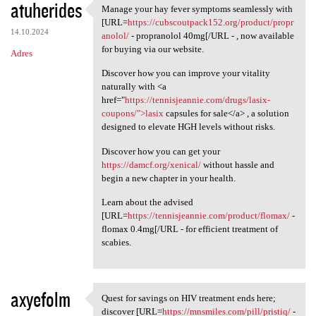
atuherides
Manage your hay fever symptoms seamlessly with
Manage your hay fever
[URL=
https://cubscoutpack152.org/product/propr
14.10.2024
anolol/
- propranolol 40mg[/URL - , now available
for buying via our website.
Adres
Discover how you can improve your vitality
naturally with <a
href="
https://tennisjeannie.com/drugs/lasix-
coupons/">lasix
capsules for sale</a> , a solution
designed to elevate HGH levels without risks.
Discover how you can get your
https://damcf.org/xenical/
without hassle and
begin a new chapter in your health.
Learn about the advised
[URL=
https://tennisjeannie.com/product/flomax/
-
flomax 0.4mg[/URL - for efficient treatment of
scabies.
axyefolm
Quest for savings on HIV treatment ends here;
Quest for savings on HIV
discover [URL=
https://mnsmiles.com/pill/pristiq/
-