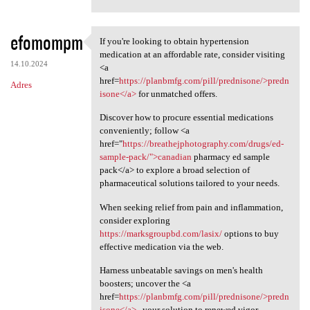
efomompm
If you're looking to obtain hypertension
If you're looking to obtain
medication at an affordable rate, consider visiting
14.10.2024
<a
href=
https://planbmfg.com/pill/prednisone/>predn
Adres
isone</a>
for unmatched offers.
Discover how to procure essential medications
conveniently; follow <a
href="
https://breathejphotography.com/drugs/ed-
sample-pack/">canadian
pharmacy ed sample
pack</a> to explore a broad selection of
pharmaceutical solutions tailored to your needs.
When seeking relief from pain and inflammation,
consider exploring
https://marksgroupbd.com/lasix/
options to buy
effective medication via the web.
Harness unbeatable savings on men's health
boosters; uncover the <a
href=
https://planbmfg.com/pill/prednisone/>predn
isone</a>
, your solution to renewed vigor.