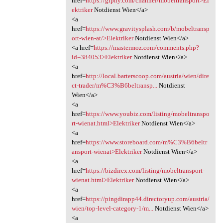
href=
https://giphy.com/channel/mobeltransport>El
ektriker
Notdienst Wien</a>
<a
href=
https://www.gravitysplash.com/b/mobeltransp
ort-wien-at/>Elektriker
Notdienst Wien</a>
<a href=
https://mastermoz.com/comments.php?
id=384053>Elektriker
Notdienst Wien</a>
<a
href=
http://local.barterscoop.com/austria/wien/dire
ct-trader/m%C3%B6beltransp...
Notdienst
Wien</a>
<a
href=
https://www.youbiz.com/listing/mobeltranspo
rt-wienat.html>Elektriker
Notdienst Wien</a>
<a
href=
https://www.storeboard.com/m%C3%B6beltr
ansport-wienat>Elektriker
Notdienst Wien</a>
<a
href=
https://bizdirex.com/listing/mobeltransport-
wienat.html>Elektriker
Notdienst Wien</a>
<a
href=
https://pingdirapp44.directoryup.com/austria/
wien/top-level-category-1/m...
Notdienst Wien</a>
<a