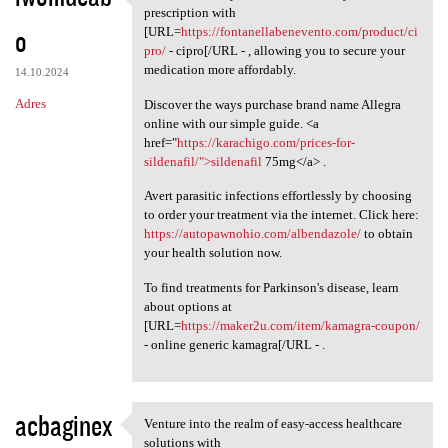
Just discovered you can cut
prescription with
o
[URL=
https://fontanellabenevento.com/product/ci
pro/
- cipro[/URL - , allowing you to secure your
medication more affordably.
14.10.2024
Adres
Discover the ways purchase brand name Allegra
online with our simple guide. <a
href="
https://karachigo.com/prices-for-
sildenafil/">sildenafil
75mg</a> .
Avert parasitic infections effortlessly by choosing
to order your treatment via the internet. Click here:
https://autopawnohio.com/albendazole/
to obtain
your health solution now.
To find treatments for Parkinson's disease, learn
about options at
[URL=
https://maker2u.com/item/kamagra-coupon/
- online generic kamagra[/URL - .
acbaginex
Venture into the realm of easy-access healthcare
Venture into the realm of
solutions with