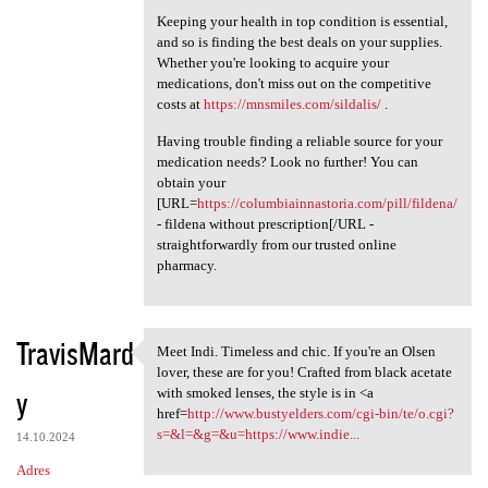
Keeping your health in top condition is essential,
and so is finding the best deals on your supplies.
Whether you're looking to acquire your
medications, don't miss out on the competitive
costs at
https://mnsmiles.com/sildalis/
.
Having trouble finding a reliable source for your
medication needs? Look no further! You can
obtain your
[URL=
https://columbiainnastoria.com/pill/fildena/
- fildena without prescription[/URL -
straightforwardly from our trusted online
pharmacy.
TravisMard
Meet Indi. Timeless and chic. If you're an Olsen
Meet Indi. Timeless and chic.
lover, these are for you! Crafted from black acetate
y
with smoked lenses, the style is in <a
href=
http://www.bustyelders.com/cgi-bin/te/o.cgi?
s=&l=&g=&u=https://www.indie...
14.10.2024
Adres