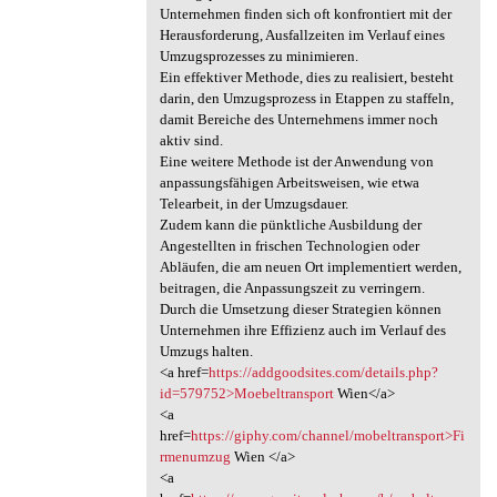
Unternehmen finden sich oft konfrontiert mit der
Herausforderung, Ausfallzeiten im Verlauf eines
Umzugsprozesses zu minimieren.
Ein effektiver Methode, dies zu realisiert, besteht
darin, den Umzugsprozess in Etappen zu staffeln,
damit Bereiche des Unternehmens immer noch
aktiv sind.
Eine weitere Methode ist der Anwendung von
anpassungsfähigen Arbeitsweisen, wie etwa
Telearbeit, in der Umzugsdauer.
Zudem kann die pünktliche Ausbildung der
Angestellten in frischen Technologien oder
Abläufen, die am neuen Ort implementiert werden,
beitragen, die Anpassungszeit zu verringern.
Durch die Umsetzung dieser Strategien können
Unternehmen ihre Effizienz auch im Verlauf des
Umzugs halten.
<a href=
https://addgoodsites.com/details.php?
id=579752>Moebeltransport
Wien</a>
<a
href=
https://giphy.com/channel/mobeltransport>Fi
rmenumzug
Wien </a>
<a