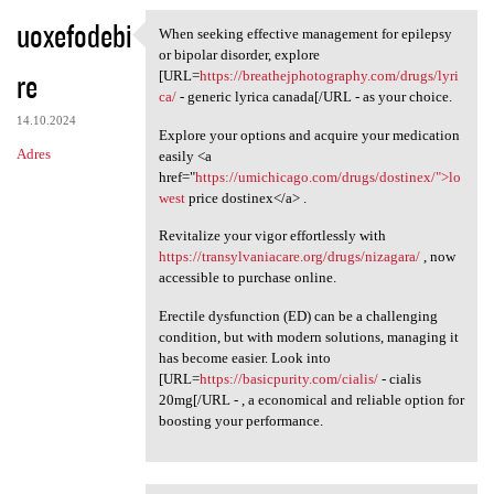
uoxefodebi
When seeking effective management for epilepsy
When seeking effective
or bipolar disorder, explore
re
[URL=
https://breathejphotography.com/drugs/lyri
ca/
- generic lyrica canada[/URL - as your choice.
14.10.2024
Explore your options and acquire your medication
Adres
easily <a
href="
https://umichicago.com/drugs/dostinex/">lo
west
price dostinex</a> .
Revitalize your vigor effortlessly with
https://transylvaniacare.org/drugs/nizagara/
, now
accessible to purchase online.
Erectile dysfunction (ED) can be a challenging
condition, but with modern solutions, managing it
has become easier. Look into
[URL=
https://basicpurity.com/cialis/
- cialis
20mg[/URL - , a economical and reliable option for
boosting your performance.