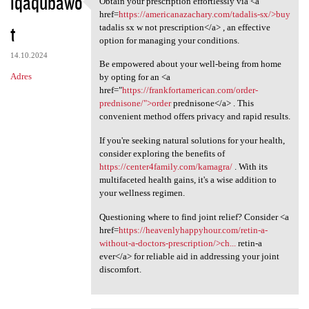
iqaqubawo
Obtain your prescription effortlessly via <a
Obtain your prescription
o
href=
https://americanazachary.com/tadalis-sx/>buy
t
m
tadalis sx w not prescription</a> , an effective
option for managing your conditions.
e
14.10.2024
Be empowered about your well-being from home
n
Adres
by opting for an <a
t
href="
https://frankfortamerican.com/order-
prednisone/">order
prednisone</a> . This
a
convenient method offers privacy and rapid results.
r
If you're seeking natural solutions for your health,
z
consider exploring the benefits of
e
https://center4family.com/kamagra/
. With its
multifaceted health gains, it's a wise addition to
your wellness regimen.
Questioning where to find joint relief? Consider <a
href=
https://heavenlyhappyhour.com/retin-a-
without-a-doctors-prescription/>ch...
retin-a
ever</a> for reliable aid in addressing your joint
discomfort.