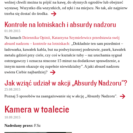
wolnej chwili można tu pójść na kawę, do słynnych ogrodów lub obejrzeć
wystawę. Wszystko dla wszystkich, od ręki i na miejscu. No tak, ale najpierw
trzeba się dostać do środka.
Kontrole na lotniskach i absurdy nadzoru
01.09.2015
Na łamach
Dziennika Opinii, Katarzyna Szymielewicz przedstawia swój
absurd nadzoru – kontrole na lotniskach
: „Dokładnie ten sam przedmiot –
ładowarka, kawałek kabla, but na podwyższonej podeszwie, pasek, kawałek
metalu gdzieś przy ciele, czy coś w kształcie tuby – raz uruchamia sygnał
ostrzegawczy i oznacza stracone 15 minut na dodatkowe sprawdzenie, a
innym razem okazuje się zupełnie niewidzialny”. A jaki absurd nadzoru
uwiera Ciebie najbardziej?
Jak wziąć udział w akcji „Absurdy Nadzoru"?
25.08.2015
Poznaj 5 sposobów na zaangażowanie się w akcję „Absurdy Nadzoru".
Kamera w toalecie
10.09.2015
Nadesłany przez:
F.Sz