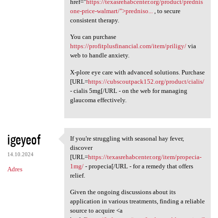
href="
https://texasrehabcenter.org/product/prednis
one-price-walmart/">predniso...
, to secure
consistent therapy.
You can purchase
https://profitplusfinancial.com/item/priligy/
via
web to handle anxiety.
X-plore eye care with advanced solutions. Purchase
[URL=
https://cubscoutpack152.org/product/cialis/
- cialis 5mg[/URL - on the web for managing
glaucoma effectively.
igeyeof
If you're struggling with seasonal hay fever,
If you're struggling with
discover
14.10.2024
[URL=
https://texasrehabcenter.org/item/propecia-
1mg/
- propecia[/URL - for a remedy that offers
Adres
relief.
Given the ongoing discussions about its
application in various treatments, finding a reliable
source to acquire <a