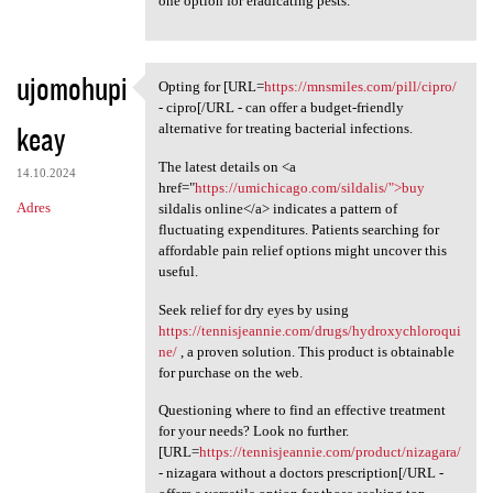
one option for eradicating pests.
ujomohupi
Opting for [URL=
https://mnsmiles.com/pill/cipro/
Opting for [URL=https:/
- cipro[/URL - can offer a budget-friendly
keay
alternative for treating bacterial infections.
The latest details on <a
14.10.2024
href="
https://umichicago.com/sildalis/">buy
Adres
sildalis online</a> indicates a pattern of
fluctuating expenditures. Patients searching for
affordable pain relief options might uncover this
useful.
Seek relief for dry eyes by using
https://tennisjeannie.com/drugs/hydroxychloroqui
ne/
, a proven solution. This product is obtainable
for purchase on the web.
Questioning where to find an effective treatment
for your needs? Look no further.
[URL=
https://tennisjeannie.com/product/nizagara/
- nizagara without a doctors prescription[/URL -