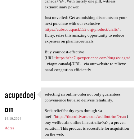
canada</a> . With merely one pill, witness
extraordinary power.
Just unveiled: Get astonishing discounts on your
next purchase with our exclusive
https://cubscoutpack152.org/product/cialis/
.
Hurry, seize this amazing opportunity to reduce
expenses on pharmaceuticals.
Buy your cost-effective
[URL=
https://the7upexperience.com/drugs/viagra/
- viagra canada[/URL - via our website to relieve
nasal congestion efficiently.
acupedoej
selecting an online order not only guarantees
selecting an online order not
convenience but also delivers reliability.
om
Seek relief for dry eyes through <a
href="
https://thecultivarte.com/wellbutrin/">can
i
14.10.2024
buy wellbutrin online in australia</a> , a proven
Adres
solution. This product is accessible for acquisition
on the web.