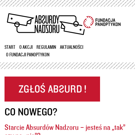
Przejdź
do
treści
START
O AKCJI
REGULAMIN
AKTUALNOŚCI
O FUNDACJI PANOPTYKON
CO NOWEGO?
Starcie Absurdów Nadzoru – jesteś na „tak”