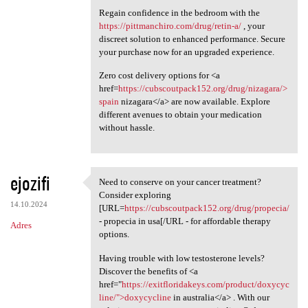
Regain confidence in the bedroom with the
https://pittmanchiro.com/drug/retin-a/
, your
discreet solution to enhanced performance. Secure
your purchase now for an upgraded experience.
Zero cost delivery options for <a
href=
https://cubscoutpack152.org/drug/nizagara/>
spain
nizagara</a> are now available. Explore
different avenues to obtain your medication
without hassle.
ejozifi
Need to conserve on your cancer treatment?
Need to conserve on your
Consider exploring
14.10.2024
[URL=
https://cubscoutpack152.org/drug/propecia/
- propecia in usa[/URL - for affordable therapy
Adres
options.
Having trouble with low testosterone levels?
Discover the benefits of <a
href="
https://exitfloridakeys.com/product/doxycyc
line/">doxycycline
in australia</a> . With our