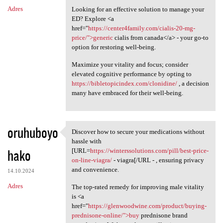
Adres
Looking for an effective solution to manage your
ED? Explore <a
href="
https://center4family.com/cialis-20-mg-
price/">generic
cialis from canada</a> - your go-to
option for restoring well-being.
Maximize your vitality and focus; consider
elevated cognitive performance by opting to
https://bibletopicindex.com/clonidine/
, a decision
many have embraced for their well-being.
oruhuboyo
Discover how to secure your medications without
Discover how to secure your
hassle with
hako
[URL=
https://winterssolutions.com/pill/best-price-
on-line-viagra/
- viagra[/URL - , ensuring privacy
and convenience.
14.10.2024
Adres
The top-rated remedy for improving male vitality
is <a
href="
https://glenwoodwine.com/product/buying-
prednisone-online/">buy
prednisone brand