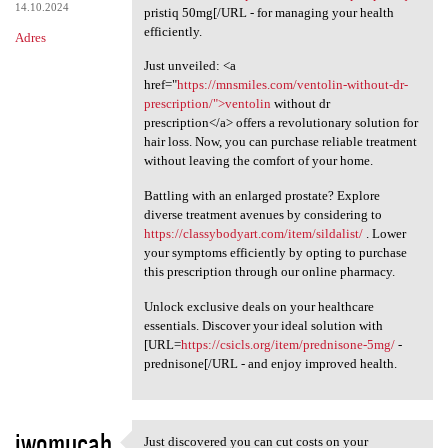
14.10.2024
pristiq 50mg[/URL - for managing your health
efficiently.
Adres
Just unveiled: <a
href="
https://mnsmiles.com/ventolin-without-dr-
prescription/">ventolin
without dr
prescription</a> offers a revolutionary solution for
hair loss. Now, you can purchase reliable treatment
without leaving the comfort of your home.
Battling with an enlarged prostate? Explore
diverse treatment avenues by considering to
https://classybodyart.com/item/sildalist/
. Lower
your symptoms efficiently by opting to purchase
this prescription through our online pharmacy.
Unlock exclusive deals on your healthcare
essentials. Discover your ideal solution with
[URL=
https://csicls.org/item/prednisone-5mg/
-
prednisone[/URL - and enjoy improved health.
iwomucab
Just discovered you can cut costs on your