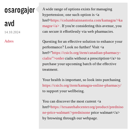
osarogajer
A wide range of options exists for managing
A wide range of options
hypertension; one such option is <a
avd
href=
https://columbiainnastoria.com/kamagra/>ka
magra</a>
. If you're considering this avenue, you
can secure it effortlessly via web pharmacies.
14.10.2024
Adres
Questing for an effective solution to enhance your
performance? Look no further! Visit <a
href="
https://csicls.org/item/canadian-pharmacy-
cialis/">order
cialis without a prescription</a> to
purchase your upcoming batch of the effective
treatment.
Your health is important, so look into purchasing
https://csicls.org/item/kamagra-online-pharmacy/
to support your wellbeing.
You can discover the most current <a
href=
https://texasrehabcenter.org/product/predniso
ne-price-walmart/>prednisone
price walmart</a>
by browsing through our webpage.