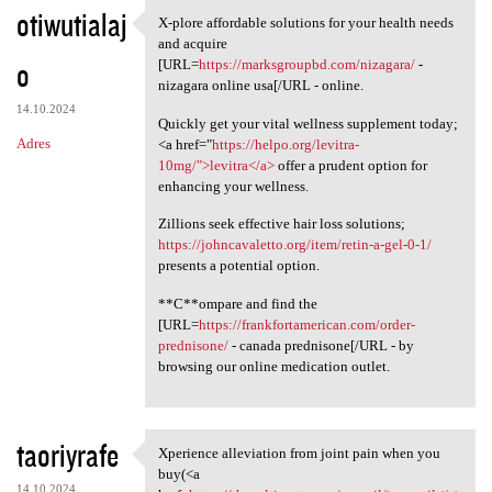
otiwutialaj
X-plore affordable solutions for your health needs
X-plore affordable solutions
and acquire
o
[URL=
https://marksgroupbd.com/nizagara/
-
nizagara online usa[/URL - online.
14.10.2024
Quickly get your vital wellness supplement today;
Adres
<a href="
https://helpo.org/levitra-
10mg/">levitra</a>
offer a prudent option for
enhancing your wellness.
Zillions seek effective hair loss solutions;
https://johncavaletto.org/item/retin-a-gel-0-1/
presents a potential option.
**C**ompare and find the
[URL=
https://frankfortamerican.com/order-
prednisone/
- canada prednisone[/URL - by
browsing our online medication outlet.
taoriyrafe
Xperience alleviation from joint pain when you
Xperience alleviation from
buy(<a
14.10.2024