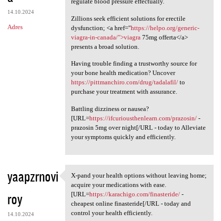
regulate blood pressure effectually.
14.10.2024
Zillions seek efficient solutions for erectile
Adres
dysfunction; <a href="
https://helpo.org/generic-
viagra-in-canada/">viagra
75mg offerta</a>
presents a broad solution.
Having trouble finding a trustworthy source for
your bone health medication? Uncover
https://pittmanchiro.com/drug/tadalafil/
to
purchase your treatment with assurance.
Battling dizziness or nausea?
[URL=
https://ifcuriousthenlearn.com/prazosin/
-
prazosin 5mg over night[/URL - today to Alleviate
your symptoms quickly and efficiently.
yaapzrnovi
X-pand your health options without leaving home;
X-pand your health options
acquire your medications with ease.
roy
[URL=
https://karachigo.com/finasteride/
-
cheapest online finasteride[/URL - today and
control your health efficiently.
14.10.2024