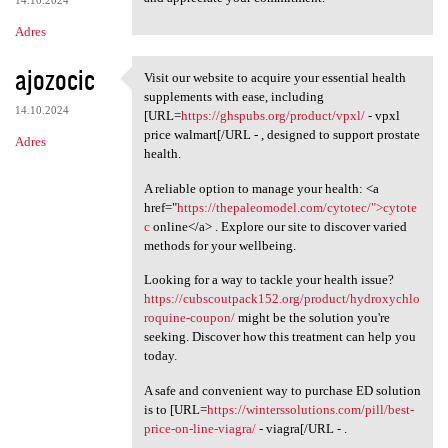
14.10.2024
Adres
ajozocic
Visit our website to acquire your essential health
Visit our website to acquire
supplements with ease, including
14.10.2024
[URL=
https://ghspubs.org/product/vpxl/
- vpxl
price walmart[/URL - , designed to support prostate
Adres
health.
A reliable option to manage your health: <a
href="
https://thepaleomodel.com/cytotec/">cytote
c
online</a> . Explore our site to discover varied
methods for your wellbeing.
Looking for a way to tackle your health issue?
https://cubscoutpack152.org/product/hydroxychlo
roquine-coupon/
might be the solution you're
seeking. Discover how this treatment can help you
today.
A safe and convenient way to purchase ED solution
is to [URL=
https://winterssolutions.com/pill/best-
price-on-line-viagra/
- viagra[/URL - .