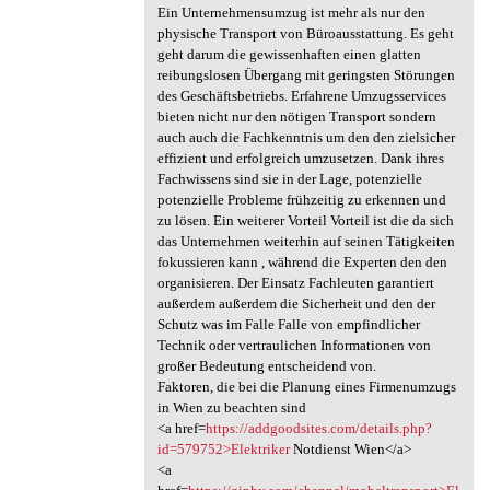
Ein Unternehmensumzug ist mehr als nur den
physische Transport von Büroausstattung. Es geht
geht darum die gewissenhaften einen glatten
reibungslosen Übergang mit geringsten Störungen
des Geschäftsbetriebs. Erfahrene Umzugsservices
bieten nicht nur den nötigen Transport sondern
auch auch die Fachkenntnis um den den zielsicher
effizient und erfolgreich umzusetzen. Dank ihres
Fachwissens sind sie in der Lage, potenzielle
potenzielle Probleme frühzeitig zu erkennen und
zu lösen. Ein weiterer Vorteil Vorteil ist die da sich
das Unternehmen weiterhin auf seinen Tätigkeiten
fokussieren kann , während die Experten den den
organisieren. Der Einsatz Fachleuten garantiert
außerdem außerdem die Sicherheit und den der
Schutz was im Falle Falle von empfindlicher
Technik oder vertraulichen Informationen von
großer Bedeutung entscheidend von.
Faktoren, die bei die Planung eines Firmenumzugs
in Wien zu beachten sind
<a href=
https://addgoodsites.com/details.php?
id=579752>Elektriker
Notdienst Wien</a>
<a