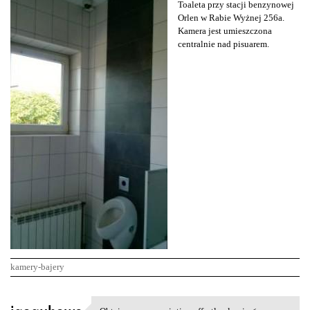
Toaleta przy stacji benzynowej
Orlen w Rabie Wyżnej 256a.
Kamera jest umieszczona
centralnie nad pisuarem.
kamery-bajery
K