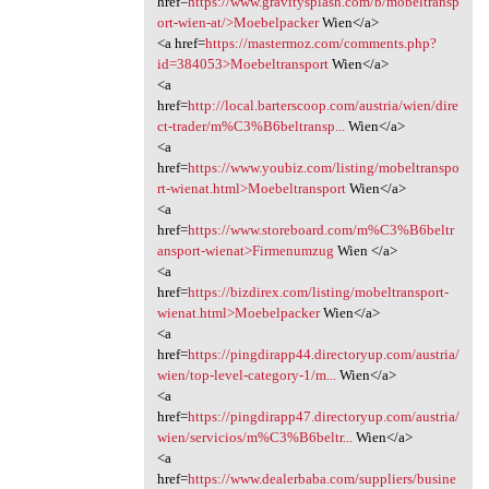
href=
https://www.gravitysplash.com/b/mobeltransp
ort-wien-at/>Moebelpacker
Wien</a>
<a href=
https://mastermoz.com/comments.php?
id=384053>Moebeltransport
Wien</a>
<a
href=
http://local.barterscoop.com/austria/wien/dire
ct-trader/m%C3%B6beltransp...
Wien</a>
<a
href=
https://www.youbiz.com/listing/mobeltranspo
rt-wienat.html>Moebeltransport
Wien</a>
<a
href=
https://www.storeboard.com/m%C3%B6beltr
ansport-wienat>Firmenumzug
Wien </a>
<a
href=
https://bizdirex.com/listing/mobeltransport-
wienat.html>Moebelpacker
Wien</a>
<a
href=
https://pingdirapp44.directoryup.com/austria/
wien/top-level-category-1/m...
Wien</a>
<a
href=
https://pingdirapp47.directoryup.com/austria/
wien/servicios/m%C3%B6beltr...
Wien</a>
<a
href=
https://www.dealerbaba.com/suppliers/busine