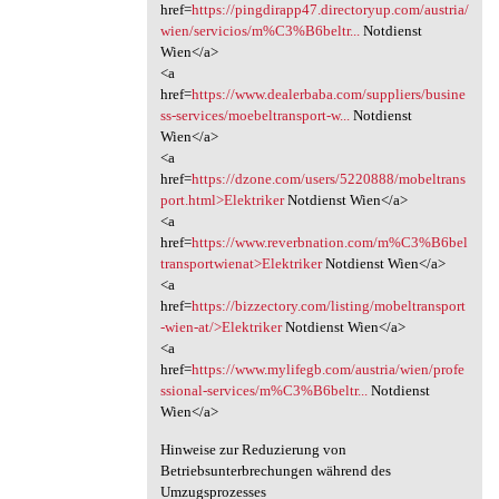
href=
https://pingdirapp47.directoryup.com/austria/
wien/servicios/m%C3%B6beltr...
Notdienst
Wien</a>
<a
href=
https://www.dealerbaba.com/suppliers/busine
ss-services/moebeltransport-w...
Notdienst
Wien</a>
<a
href=
https://dzone.com/users/5220888/mobeltrans
port.html>Elektriker
Notdienst Wien</a>
<a
href=
https://www.reverbnation.com/m%C3%B6bel
transportwienat>Elektriker
Notdienst Wien</a>
<a
href=
https://bizzectory.com/listing/mobeltransport
-wien-at/>Elektriker
Notdienst Wien</a>
<a
href=
https://www.mylifegb.com/austria/wien/profe
ssional-services/m%C3%B6beltr...
Notdienst
Wien</a>
Hinweise zur Reduzierung von
Betriebsunterbrechungen während des
Umzugsprozesses