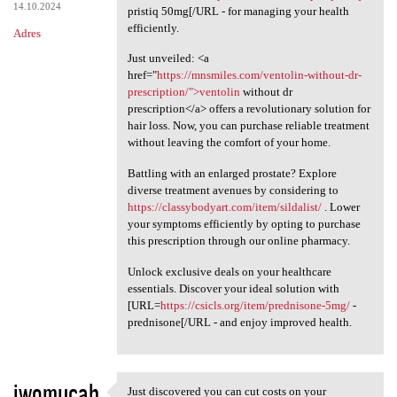
14.10.2024
pristiq 50mg[/URL - for managing your health
efficiently.
Adres
Just unveiled: <a
href="
https://mnsmiles.com/ventolin-without-dr-
prescription/">ventolin
without dr
prescription</a> offers a revolutionary solution for
hair loss. Now, you can purchase reliable treatment
without leaving the comfort of your home.
Battling with an enlarged prostate? Explore
diverse treatment avenues by considering to
https://classybodyart.com/item/sildalist/
. Lower
your symptoms efficiently by opting to purchase
this prescription through our online pharmacy.
Unlock exclusive deals on your healthcare
essentials. Discover your ideal solution with
[URL=
https://csicls.org/item/prednisone-5mg/
-
prednisone[/URL - and enjoy improved health.
iwomucab
Just discovered you can cut costs on your