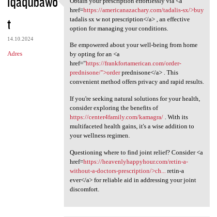
iqaqubawo
Obtain your prescription effortlessly via <a
Obtain your prescription
o
href=
https://americanazachary.com/tadalis-sx/>buy
t
m
tadalis sx w not prescription</a> , an effective
option for managing your conditions.
e
14.10.2024
Be empowered about your well-being from home
n
Adres
by opting for an <a
t
href="
https://frankfortamerican.com/order-
prednisone/">order
prednisone</a> . This
a
convenient method offers privacy and rapid results.
r
If you're seeking natural solutions for your health,
z
consider exploring the benefits of
e
https://center4family.com/kamagra/
. With its
multifaceted health gains, it's a wise addition to
your wellness regimen.
Questioning where to find joint relief? Consider <a
href=
https://heavenlyhappyhour.com/retin-a-
without-a-doctors-prescription/>ch...
retin-a
ever</a> for reliable aid in addressing your joint
discomfort.