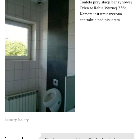
Toaleta przy stacji benzynowej
Orlen w Rabie Wyżnej 256a.
Kamera jest umieszczona
centralnie nad pisuarem.
kamery-bajery
K