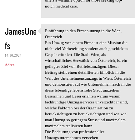
offers a versatile option for those seeking top-
notch medical care.
JamesUne
Einführung in den Firmenumzug in die Wien,
Einführung in den Firmenumzug
Österreich
fs
Ein Umzug von einem Firma ist eine Mission die
nicht viel Vorbereitung sondern auch geschicktes
Gespür erfordert. Die Stadt Wien, als
14.10.2024
wirtschaftliches Herzstück von Österreich, ist ein
Adres
gefragtes Ziel von Betriebsumzügen. Dieser
Beitrag stellt einen detaillierten Einblick in die
Welt des Unternehmensumzugs in Wien, Österreich
und demonstriert auf wie Unternehmen rasch in die
diese lebendige lebensfrohe Stadt umziehen.
Leserinnen und Leser erfahren warum warum
fachkundige Umzugsservices unverzichtbar sind,
welche Faktoren bei der Organisation zu
berücksichtigen zu berücksichtigen und wie wie
man Umzug so geringem Stress und maximalem
maximalem realisieren kann.
Die Bedeutung von professioneller
Umzugsunternehmen verstehen