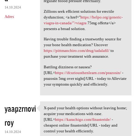
regulate blood pressure effectually.
14.10.2024
Zillions seek efficient solutions for erectile
Adres
dysfunction; <a href="
https://helpo.org/generic-
viagra-in-canada/">viagra
75mg offerta</a>
presents a broad solution.
Having trouble finding a trustworthy source for
your bone health medication? Uncover
https://pittmanchiro.com/drug/tadalafil/
to
purchase your treatment with assurance.
Battling dizziness or nausea?
[URL=
https://ifcuriousthenlearn.com/prazosin/
-
prazosin 5mg over night[/URL - today to Alleviate
your symptoms quickly and efficiently.
yaapzrnovi
X-pand your health options without leaving home;
X-pand your health options
acquire your medications with ease.
roy
[URL=
https://karachigo.com/finasteride/
-
cheapest online finasteride[/URL - today and
control your health efficiently.
14.10.2024