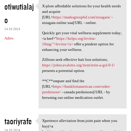
otiwutialaj
X-plore affordable solutions for your health needs
X-plore affordable solutions
and acquire
o
[URL=
https://marksgroupbd.com/nizagara/
-
nizagara online usa[/URL - online.
14.10.2024
Quickly get your vital wellness supplement today;
Adres
<a href="
https://helpo.org/levitra-
10mg/">levitra</a>
offer a prudent option for
enhancing your wellness.
Zillions seek effective hair loss solutions;
https://johncavaletto.org/item/retin-a-gel-0-1/
presents a potential option.
**C**ompare and find the
[URL=
https://frankfortamerican.com/order-
prednisone/
- canada prednisone[/URL - by
browsing our online medication outlet.
taoriyrafe
Xperience alleviation from joint pain when you
Xperience alleviation from
buy(<a
14.10.2024