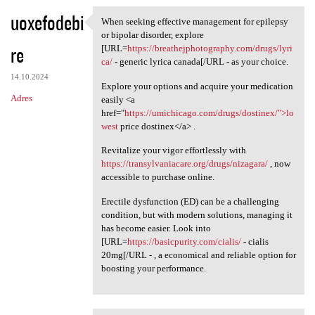
uoxefodebi
When seeking effective management for epilepsy
When seeking effective
or bipolar disorder, explore
re
[URL=
https://breathejphotography.com/drugs/lyri
ca/
- generic lyrica canada[/URL - as your choice.
14.10.2024
Explore your options and acquire your medication
Adres
easily <a
href="
https://umichicago.com/drugs/dostinex/">lo
west
price dostinex</a> .
Revitalize your vigor effortlessly with
https://transylvaniacare.org/drugs/nizagara/
, now
accessible to purchase online.
Erectile dysfunction (ED) can be a challenging
condition, but with modern solutions, managing it
has become easier. Look into
[URL=
https://basicpurity.com/cialis/
- cialis
20mg[/URL - , a economical and reliable option for
boosting your performance.