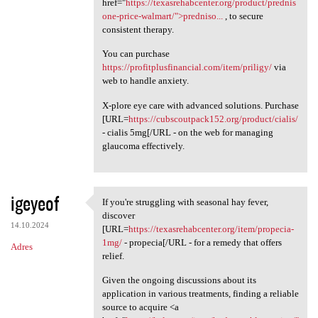
href="
https://texasrehabcenter.org/product/prednis
one-price-walmart/">predniso...
, to secure
consistent therapy.
You can purchase
https://profitplusfinancial.com/item/priligy/
via
web to handle anxiety.
X-plore eye care with advanced solutions. Purchase
[URL=
https://cubscoutpack152.org/product/cialis/
- cialis 5mg[/URL - on the web for managing
glaucoma effectively.
igeyeof
If you're struggling with seasonal hay fever,
If you're struggling with
discover
14.10.2024
[URL=
https://texasrehabcenter.org/item/propecia-
1mg/
- propecia[/URL - for a remedy that offers
Adres
relief.
Given the ongoing discussions about its
application in various treatments, finding a reliable
source to acquire <a