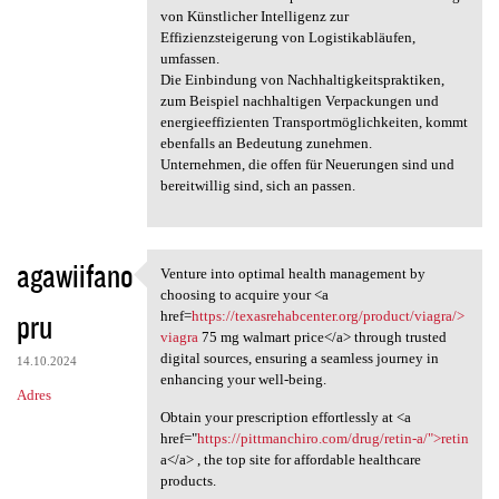
von Künstlicher Intelligenz zur
Effizienzsteigerung von Logistikabläufen,
umfassen.
Die Einbindung von Nachhaltigkeitspraktiken,
zum Beispiel nachhaltigen Verpackungen und
energieeffizienten Transportmöglichkeiten, kommt
ebenfalls an Bedeutung zunehmen.
Unternehmen, die offen für Neuerungen sind und
bereitwillig sind, sich an passen.
agawiifano
Venture into optimal health management by
Venture into optimal health
choosing to acquire your <a
pru
href=
https://texasrehabcenter.org/product/viagra/>
viagra
75 mg walmart price</a> through trusted
digital sources, ensuring a seamless journey in
14.10.2024
enhancing your well-being.
Adres
Obtain your prescription effortlessly at <a
href="
https://pittmanchiro.com/drug/retin-a/">retin
a</a> , the top site for affordable healthcare
products.