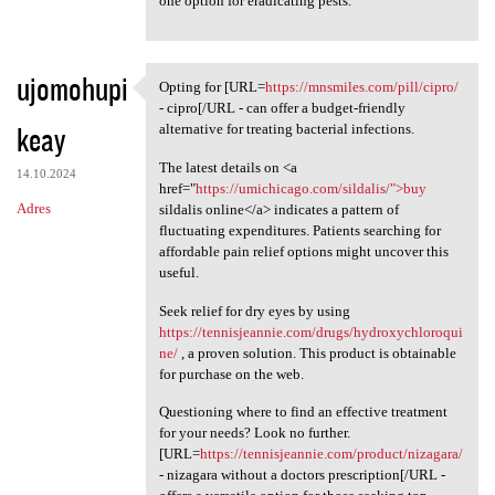
one option for eradicating pests.
ujomohupi
Opting for [URL=
https://mnsmiles.com/pill/cipro/
Opting for [URL=https:/
- cipro[/URL - can offer a budget-friendly
keay
alternative for treating bacterial infections.
The latest details on <a
14.10.2024
href="
https://umichicago.com/sildalis/">buy
Adres
sildalis online</a> indicates a pattern of
fluctuating expenditures. Patients searching for
affordable pain relief options might uncover this
useful.
Seek relief for dry eyes by using
https://tennisjeannie.com/drugs/hydroxychloroqui
ne/
, a proven solution. This product is obtainable
for purchase on the web.
Questioning where to find an effective treatment
for your needs? Look no further.
[URL=
https://tennisjeannie.com/product/nizagara/
- nizagara without a doctors prescription[/URL -