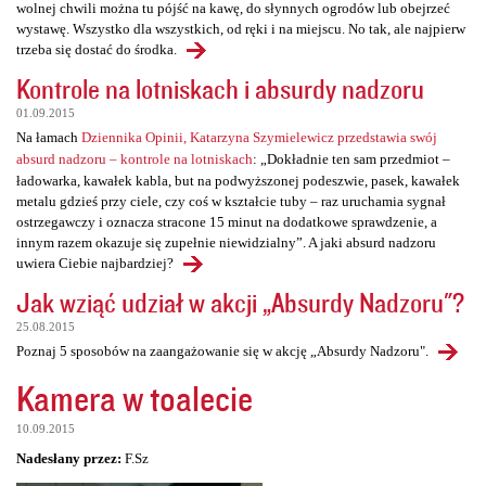
wolnej chwili można tu pójść na kawę, do słynnych ogrodów lub obejrzeć
wystawę. Wszystko dla wszystkich, od ręki i na miejscu. No tak, ale najpierw
trzeba się dostać do środka.
Kontrole na lotniskach i absurdy nadzoru
01.09.2015
Na łamach
Dziennika Opinii, Katarzyna Szymielewicz przedstawia swój
absurd nadzoru – kontrole na lotniskach
: „Dokładnie ten sam przedmiot –
ładowarka, kawałek kabla, but na podwyższonej podeszwie, pasek, kawałek
metalu gdzieś przy ciele, czy coś w kształcie tuby – raz uruchamia sygnał
ostrzegawczy i oznacza stracone 15 minut na dodatkowe sprawdzenie, a
innym razem okazuje się zupełnie niewidzialny”. A jaki absurd nadzoru
uwiera Ciebie najbardziej?
Jak wziąć udział w akcji „Absurdy Nadzoru"?
25.08.2015
Poznaj 5 sposobów na zaangażowanie się w akcję „Absurdy Nadzoru".
Kamera w toalecie
10.09.2015
Nadesłany przez:
F.Sz