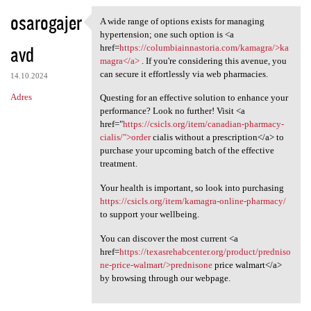
osarogajer
A wide range of options exists for managing
A wide range of options
hypertension; one such option is <a
avd
href=
https://columbiainnastoria.com/kamagra/>ka
magra</a>
. If you're considering this avenue, you
can secure it effortlessly via web pharmacies.
14.10.2024
Adres
Questing for an effective solution to enhance your
performance? Look no further! Visit <a
href="
https://csicls.org/item/canadian-pharmacy-
cialis/">order
cialis without a prescription</a> to
purchase your upcoming batch of the effective
treatment.
Your health is important, so look into purchasing
https://csicls.org/item/kamagra-online-pharmacy/
to support your wellbeing.
You can discover the most current <a
href=
https://texasrehabcenter.org/product/predniso
ne-price-walmart/>prednisone
price walmart</a>
by browsing through our webpage.