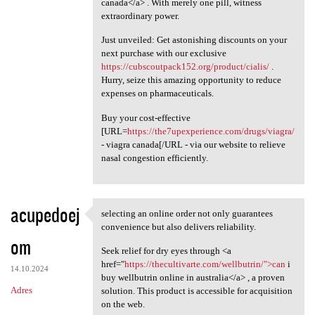
canada</a> . With merely one pill, witness
extraordinary power.
Just unveiled: Get astonishing discounts on your
next purchase with our exclusive
https://cubscoutpack152.org/product/cialis/
.
Hurry, seize this amazing opportunity to reduce
expenses on pharmaceuticals.
Buy your cost-effective
[URL=
https://the7upexperience.com/drugs/viagra/
- viagra canada[/URL - via our website to relieve
nasal congestion efficiently.
acupedoej
selecting an online order not only guarantees
selecting an online order not
convenience but also delivers reliability.
om
Seek relief for dry eyes through <a
href="
https://thecultivarte.com/wellbutrin/">can
i
14.10.2024
buy wellbutrin online in australia</a> , a proven
Adres
solution. This product is accessible for acquisition
on the web.