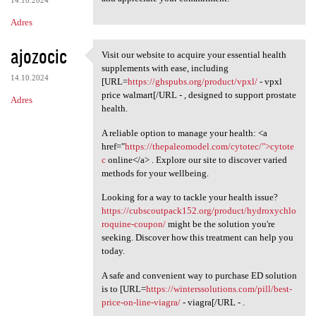
14.10.2024
Adres
ajozocic
Visit our website to acquire your essential health
Visit our website to acquire
supplements with ease, including
14.10.2024
[URL=
https://ghspubs.org/product/vpxl/
- vpxl
price walmart[/URL - , designed to support prostate
Adres
health.
A reliable option to manage your health: <a
href="
https://thepaleomodel.com/cytotec/">cytote
c
online</a> . Explore our site to discover varied
methods for your wellbeing.
Looking for a way to tackle your health issue?
https://cubscoutpack152.org/product/hydroxychlo
roquine-coupon/
might be the solution you're
seeking. Discover how this treatment can help you
today.
A safe and convenient way to purchase ED solution
is to [URL=
https://winterssolutions.com/pill/best-
price-on-line-viagra/
- viagra[/URL - .