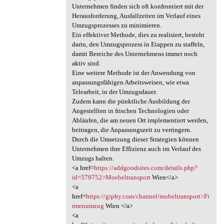
Unternehmen finden sich oft konfrontiert mit der
Herausforderung, Ausfallzeiten im Verlauf eines
Umzugsprozesses zu minimieren.
Ein effektiver Methode, dies zu realisiert, besteht
darin, den Umzugsprozess in Etappen zu staffeln,
damit Bereiche des Unternehmens immer noch
aktiv sind.
Eine weitere Methode ist der Anwendung von
anpassungsfähigen Arbeitsweisen, wie etwa
Telearbeit, in der Umzugsdauer.
Zudem kann die pünktliche Ausbildung der
Angestellten in frischen Technologien oder
Abläufen, die am neuen Ort implementiert werden,
beitragen, die Anpassungszeit zu verringern.
Durch die Umsetzung dieser Strategien können
Unternehmen ihre Effizienz auch im Verlauf des
Umzugs halten.
<a href=
https://addgoodsites.com/details.php?
id=579752>Moebeltransport
Wien</a>
<a
href=
https://giphy.com/channel/mobeltransport>Fi
rmenumzug
Wien </a>
<a