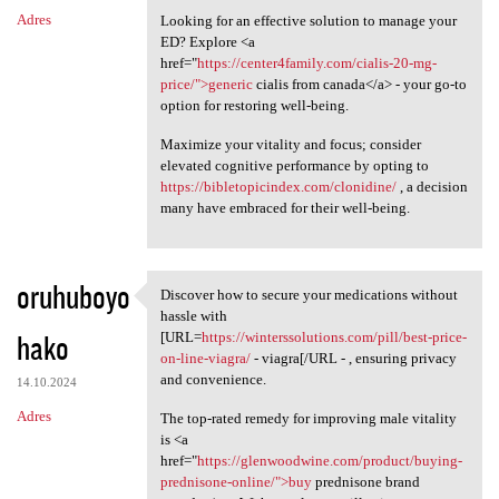
Adres
Looking for an effective solution to manage your
ED? Explore <a
href="
https://center4family.com/cialis-20-mg-
price/">generic
cialis from canada</a> - your go-to
option for restoring well-being.
Maximize your vitality and focus; consider
elevated cognitive performance by opting to
https://bibletopicindex.com/clonidine/
, a decision
many have embraced for their well-being.
oruhuboyo
Discover how to secure your medications without
Discover how to secure your
hassle with
hako
[URL=
https://winterssolutions.com/pill/best-price-
on-line-viagra/
- viagra[/URL - , ensuring privacy
and convenience.
14.10.2024
Adres
The top-rated remedy for improving male vitality
is <a
href="
https://glenwoodwine.com/product/buying-
prednisone-online/">buy
prednisone brand