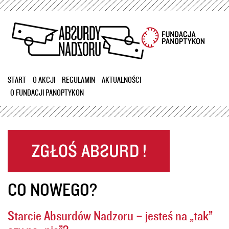
Przejdź
do
treści
START
O AKCJI
REGULAMIN
AKTUALNOŚCI
O FUNDACJI PANOPTYKON
CO NOWEGO?
Starcie Absurdów Nadzoru – jesteś na „tak”