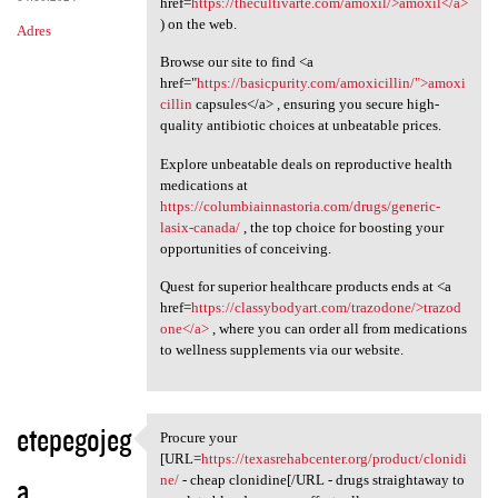
href=
https://thecultivarte.com/amoxil/>amoxil</a>
) on the web.
Adres
Browse our site to find <a
href="
https://basicpurity.com/amoxicillin/">amoxi
cillin
capsules</a> , ensuring you secure high-
quality antibiotic choices at unbeatable prices.
Explore unbeatable deals on reproductive health
medications at
https://columbiainnastoria.com/drugs/generic-
lasix-canada/
, the top choice for boosting your
opportunities of conceiving.
Quest for superior healthcare products ends at <a
href=
https://classybodyart.com/trazodone/>trazod
one</a>
, where you can order all from medications
to wellness supplements via our website.
etepegojeg
Procure your
Procure your [URL=https:/
[URL=
https://texasrehabcenter.org/product/clonidi
a
ne/
- cheap clonidine[/URL - drugs straightaway to