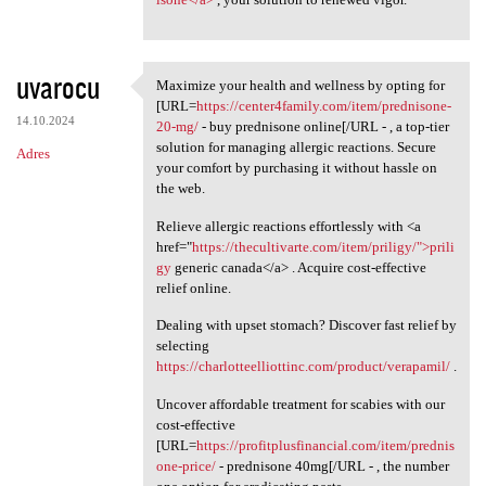
uvarocu
Maximize your health and wellness by opting for
Maximize your health and
[URL=
https://center4family.com/item/prednisone-
14.10.2024
20-mg/
- buy prednisone online[/URL - , a top-tier
solution for managing allergic reactions. Secure
Adres
your comfort by purchasing it without hassle on
the web.
Relieve allergic reactions effortlessly with <a
href="
https://thecultivarte.com/item/priligy/">prili
gy
generic canada</a> . Acquire cost-effective
relief online.
Dealing with upset stomach? Discover fast relief by
selecting
https://charlotteelliottinc.com/product/verapamil/
.
Uncover affordable treatment for scabies with our
cost-effective
[URL=
https://profitplusfinancial.com/item/prednis
one-price/
- prednisone 40mg[/URL - , the number