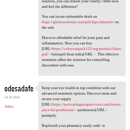
solution, you can restore your vitality. Order now
and feel the difference!
You can locate unbeatable deals on
https://glenwoodwine.com/pill/dipyridamole/
on
the web.
Discover affordable relief for joint pain and
inflammation. Now you can buy
[URL=
https://cubscoutpack152.org/product/lisino
pril/
- lisinopril from india[/URL - . This effective
treatment offers the solution for controlling
discomfort with ease.
odesadafe
Keep your eye health in top condition with our
Keep your eye health in top
advanced treatment options. Discover more and
14.10.2024
secure your supply
[URL=
https://tacticaltrappingservices.com/lowest-
Adres
price-for-prednisone/
- prednisone[/URL -
promptly.
Replenish your pharmacy easily with <a