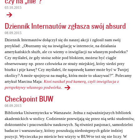
czy na „nie”?
03.10.2015
Dziennik Internautów zgłasza swój absurd
08.09.2015
Dziennik Internautów dołączył się do naszej akcji i zgłosił nam swój
przykład: „Oburzamy się na inwigilację w internecie, na działania
amerykańskich służb, ale co wiemy o inwigilacji na własnym podwórku?
Czy myślałeś, że gdy stoisz sobie pod blokiem, możesz być ciągle
obserwowany np. przez człowieka ze straży miejskiej, który siedzi przy
biurku i pije kawę? Czy myślałeś, ile naprawdę kamer może być w Twojej
okolicy? A może spojrzysz na mapkę, która może to ukazywać?”. Polecamy
artykuł Marcina Maja:
Ktoś nasikał pod kamerą, czyli inwigilacja z
perspektywy własnego podwórka
.
Checkpoint BUW
08.09.2015
Biblioteka Uniwersytecka w Warszawie. Jedna z najważniejszych bibliotek
akademickich w stolicy. Codziennie przewijają się przez nią setki studentów,
doktorantów i pracowników naukowych. Są również pasjonaci, samodzielni
badacze i warszawiacy, którzy poszukują niedostępnych gdzie indziej
pozycji. Wycieczka po mieście bez wizyty w BUW-ie też się nie liczy. W