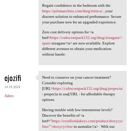
Regain confidence in the bedroom with the
https://pittmanchiro.com/drug/retin-a/
, your
discreet solution to enhanced performance. Secure
your purchase now for an upgraded experience.
Zero cost delivery options for <a
href=
https://cubscoutpack152.org/drug/nizagara/>
spain
nizagara</a> are now available. Explore
different avenues to obtain your medication
without hassle.
ejozifi
Need to conserve on your cancer treatment?
Need to conserve on your
Consider exploring
14.10.2024
[URL=
https://cubscoutpack152.org/drug/propecia/
- propecia in usa[/URL - for affordable therapy
Adres
options.
Having trouble with low testosterone levels?
Discover the benefits of <a
href="
https://exitfloridakeys.com/product/doxycyc
line/">doxycycline
in australia</a> . With our