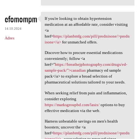
efomompm
If you're looking to obtain hypertension
If you're looking to obtain
medication at an affordable rate, consider visiting
14.10.2024
<a
href=
https://planbmfg.com/pill/prednisone/>predn
Adres
isone</a>
for unmatched offers.
Discover how to procure essential medications
conveniently; follow <a
href="
https://breathejphotography.com/drugs/ed-
sample-pack/">canadian
pharmacy ed sample
pack</a> to explore a broad selection of
pharmaceutical solutions tailored to your needs.
When seeking relief from pain and inflammation,
consider exploring
https://marksgroupbd.com/lasix/
options to buy
effective medication via the web.
Harness unbeatable savings on men's health
boosters; uncover the <a
href=
https://planbmfg.com/pill/prednisone/>predn
isone</a>
, your solution to renewed vigor.