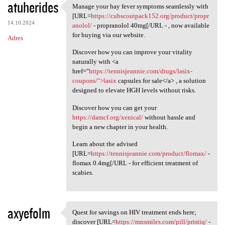
atuherides
Manage your hay fever symptoms seamlessly with
Manage your hay fever
[URL=
https://cubscoutpack152.org/product/propr
14.10.2024
anolol/
- propranolol 40mg[/URL - , now available
for buying via our website.
Adres
Discover how you can improve your vitality
naturally with <a
href="
https://tennisjeannie.com/drugs/lasix-
coupons/">lasix
capsules for sale</a> , a solution
designed to elevate HGH levels without risks.
Discover how you can get your
https://damcf.org/xenical/
without hassle and
begin a new chapter in your health.
Learn about the advised
[URL=
https://tennisjeannie.com/product/flomax/
-
flomax 0.4mg[/URL - for efficient treatment of
scabies.
axyefolm
Quest for savings on HIV treatment ends here;
Quest for savings on HIV
discover [URL=
https://mnsmiles.com/pill/pristiq/
-