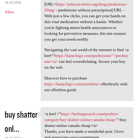
14.10.2024
[URL=
https://johncavaletto.org/drug/prednisone-
20mg/
- prednisone without prescription[/URL - .
Adres
With just a few clicks, you can get your hands on
this vital medication without a hassle. Whether
you're fighting minor health annoyances or
looking for preventive measures, this site ensures
you get your needs swiftly.
Navigating the vast world of the internet to find <a
href="
https://karachigo.com/prednisone/">prednis
one</a>
can feel overwhelming. Secure your buy
on the web.
Discover how to purchase
https://karachigo.com/ranitidine/
effortlessly with
our effortless guide.
buy shatter
<a href =”
https://herbapproach.com/product-
<a href =”https:/
category/buy-shatter-online-canada-cheap/
”>buy
onl...
shatter online canada cheap</a>
Thanks, you have made a wonderful post. I love
and appreciate your commitment.