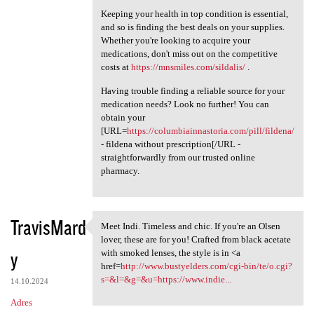
Keeping your health in top condition is essential,
and so is finding the best deals on your supplies.
Whether you're looking to acquire your
medications, don't miss out on the competitive
costs at
https://mnsmiles.com/sildalis/
.
Having trouble finding a reliable source for your
medication needs? Look no further! You can
obtain your
[URL=
https://columbiainnastoria.com/pill/fildena/
- fildena without prescription[/URL -
straightforwardly from our trusted online
pharmacy.
TravisMard
Meet Indi. Timeless and chic. If you're an Olsen
Meet Indi. Timeless and chic.
lover, these are for you! Crafted from black acetate
y
with smoked lenses, the style is in <a
href=
http://www.bustyelders.com/cgi-bin/te/o.cgi?
s=&l=&g=&u=https://www.indie...
14.10.2024
Adres