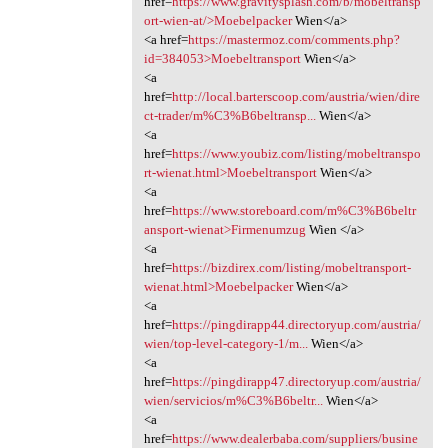
href=
https://www.gravitysplash.com/b/mobeltransp
ort-wien-at/>Moebelpacker
Wien</a>
<a href=
https://mastermoz.com/comments.php?
id=384053>Moebeltransport
Wien</a>
<a
href=
http://local.barterscoop.com/austria/wien/dire
ct-trader/m%C3%B6beltransp...
Wien</a>
<a
href=
https://www.youbiz.com/listing/mobeltranspo
rt-wienat.html>Moebeltransport
Wien</a>
<a
href=
https://www.storeboard.com/m%C3%B6beltr
ansport-wienat>Firmenumzug
Wien </a>
<a
href=
https://bizdirex.com/listing/mobeltransport-
wienat.html>Moebelpacker
Wien</a>
<a
href=
https://pingdirapp44.directoryup.com/austria/
wien/top-level-category-1/m...
Wien</a>
<a
href=
https://pingdirapp47.directoryup.com/austria/
wien/servicios/m%C3%B6beltr...
Wien</a>
<a
href=
https://www.dealerbaba.com/suppliers/busine