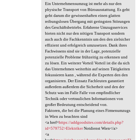
Ein Unternehmensumzug ist mehr als nur den
physische Transport von Büroausstattung. Es geht
geht darum die gewissenhaften einen glatten
reibungslosen Übergang mit geringsten Störungen
des Geschäftsbetriebs. Erfahrene Umzugsservices
bieten nicht nur den nötigen Transport sondern
auch auch die Fachkenntnis um den den zielsicher
effizient und erfolgreich umzusetzen. Dank ihres
Fachwissens sind sie in der Lage, potenzielle
potenzielle Probleme frühzeitig zu erkennen und
zu lösen. Ein weiterer Vorteil Vorteil ist die da sich
das Unternehmen weiterhin auf seinen Tätigkeiten
fokussieren kann , während die Experten den den
organisieren. Der Einsatz Fachleuten garantiert
außerdem außerdem die Sicherheit und den der
Schutz was im Falle Falle von empfindlicher
Technik oder vertraulichen Informationen von
großer Bedeutung entscheidend von.
Faktoren, die bei die Planung eines Firmenumzugs
in Wien zu beachten sind
<a href=
https://addgoodsites.com/details.php?
id=579752>Elektriker
Notdienst Wien</a>
<a