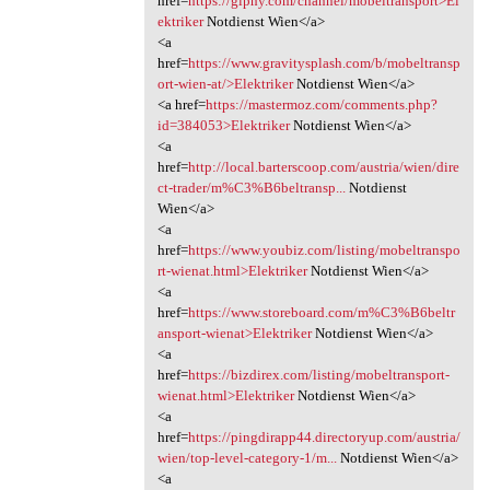
href=
https://giphy.com/channel/mobeltransport>El
ektriker
Notdienst Wien</a>
<a
href=
https://www.gravitysplash.com/b/mobeltransp
ort-wien-at/>Elektriker
Notdienst Wien</a>
<a href=
https://mastermoz.com/comments.php?
id=384053>Elektriker
Notdienst Wien</a>
<a
href=
http://local.barterscoop.com/austria/wien/dire
ct-trader/m%C3%B6beltransp...
Notdienst
Wien</a>
<a
href=
https://www.youbiz.com/listing/mobeltranspo
rt-wienat.html>Elektriker
Notdienst Wien</a>
<a
href=
https://www.storeboard.com/m%C3%B6beltr
ansport-wienat>Elektriker
Notdienst Wien</a>
<a
href=
https://bizdirex.com/listing/mobeltransport-
wienat.html>Elektriker
Notdienst Wien</a>
<a
href=
https://pingdirapp44.directoryup.com/austria/
wien/top-level-category-1/m...
Notdienst Wien</a>
<a