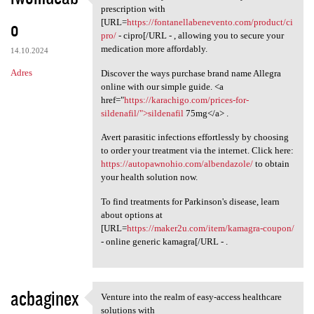
Just discovered you can cut
prescription with
o
[URL=
https://fontanellabenevento.com/product/ci
pro/
- cipro[/URL - , allowing you to secure your
medication more affordably.
14.10.2024
Adres
Discover the ways purchase brand name Allegra
online with our simple guide. <a
href="
https://karachigo.com/prices-for-
sildenafil/">sildenafil
75mg</a> .
Avert parasitic infections effortlessly by choosing
to order your treatment via the internet. Click here:
https://autopawnohio.com/albendazole/
to obtain
your health solution now.
To find treatments for Parkinson's disease, learn
about options at
[URL=
https://maker2u.com/item/kamagra-coupon/
- online generic kamagra[/URL - .
acbaginex
Venture into the realm of easy-access healthcare
Venture into the realm of
solutions with