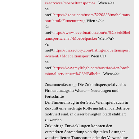
ss-services/moebeltransport-w...
Wien</a>
<a
href=
https://dzone.com/users/5220888/mobeltrans
port.html>Firmenumzug
Wien </a>
<a
href=
https://www.reverbnation.com/m%C3%B6bel
transportwienat>Moebelpacker
Wien</a>
<a
href=
https://bizzectory.com/listing/mobeltransport
-wien-at/>Moebeltransport
Wien</a>
<a
href=
https://www.mylifegb.com/austria/wien/profe
ssional-services/m%C3%B6beltr...
Wien</a>
Zusammenfassung: Die Zukunftsperspektive des
Firmenumzugs in Wiener – Neuerungen und
Fortschritte
Der Firmenumzug in der Stadt Wien spielt auch in
Zukunft eine wichtige Rolle ausfüllen, da Betriebe
motiviert sind, in dieser bewegten Stadt etabliert
zu werden.
Zukünftige Entwicklungen könnten den
verstärkten Anwendung von digitalen Lösungen,
wie simulierten Transporten oder der Verwendung