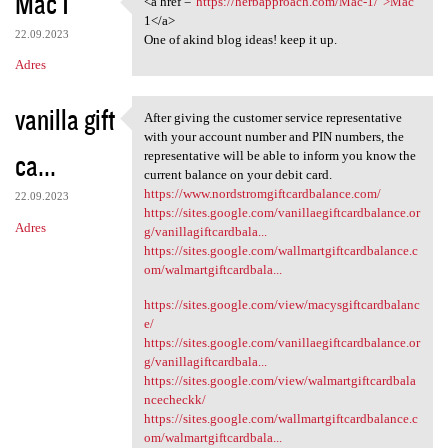
Mac 1
<a href ="
https://herbapproach.com/Mac-1/">Mac
<a href ="https:/
o
1</a>
22.09.2023
m
One of akind blog ideas! keep it up.
Adres
e
n
vanilla gift
After giving the customer service representative
t
After giving the customer
with your account number and PIN numbers, the
a
ca...
representative will be able to inform you know the
current balance on your debit card.
r
https://www.nordstromgiftcardbalance.com/
22.09.2023
z
https://sites.google.com/vanillaegiftcardbalance.or
Adres
g/vanillagiftcardbala...
e
https://sites.google.com/wallmartgiftcardbalance.c
om/walmartgiftcardbala...
https://sites.google.com/view/macysgiftcardbalanc
e/
https://sites.google.com/vanillaegiftcardbalance.or
g/vanillagiftcardbala...
https://sites.google.com/view/walmartgiftcardbala
ncecheckk/
https://sites.google.com/wallmartgiftcardbalance.c
om/walmartgiftcardbala...