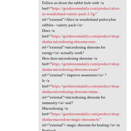
Follow us down the rabbit hole with <a
href="
https://getshroomsdaily.com/product/alice-
in-wonderland-variety-pack-2-5g/"
rel="external">Alice in wonderland psilocybin
edibles - variety pack</a>
Does <a
href="
https://getshroomsdaily.com/product/shop-
shafaa-microdosing-shrooms-ener...
rel="external">microdosing shrooms for
energy</a> actually work?
How does microdosing shrooms <a
href="
https://getshroomsdaily.com/product/shop-
shafaa-microdosing-shrooms-aware/"
rel="external"> improve awareness</a> ?
Is <a
href="
https://getshroomsdaily.com/product/shop-
shafaa-microdosing-shrooms-immu...
rel="external">microdosing shrooms for
immunity</a> real?
Macrodosing <a
href="
https://getshroomsdaily.com/product/shop-
shafaa-macrodose-magic-shrooms-h/"
rel="external"> magic shrooms for healing</a> in
Portland