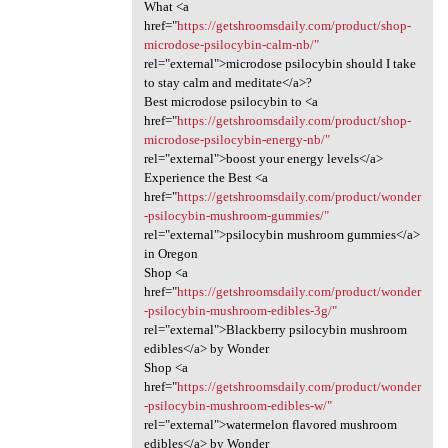
What <a
href="
https://getshroomsdaily.com/product/shop-
microdose-psilocybin-calm-nb/"
rel="external">microdose psilocybin should I take
to stay calm and meditate</a>?
Best microdose psilocybin to <a
href="
https://getshroomsdaily.com/product/shop-
microdose-psilocybin-energy-nb/"
rel="external">boost your energy levels</a>
Experience the Best <a
href="
https://getshroomsdaily.com/product/wonder
-psilocybin-mushroom-gummies/"
rel="external">psilocybin mushroom gummies</a>
in Oregon
Shop <a
href="
https://getshroomsdaily.com/product/wonder
-psilocybin-mushroom-edibles-3g/"
rel="external">Blackberry psilocybin mushroom
edibles</a> by Wonder
Shop <a
href="
https://getshroomsdaily.com/product/wonder
-psilocybin-mushroom-edibles-w/"
rel="external">watermelon flavored mushroom
edibles</a> by Wonder