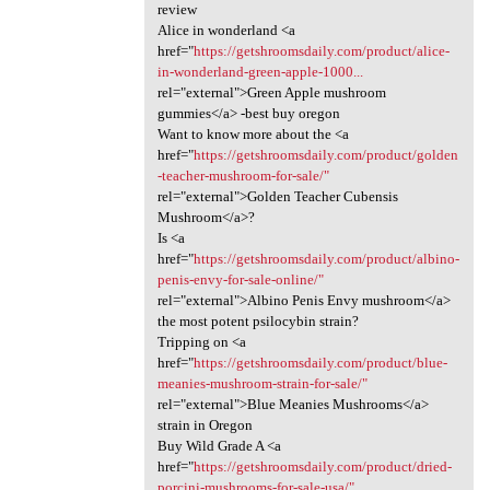
review
Alice in wonderland <a
href="
https://getshroomsdaily.com/product/alice-
in-wonderland-green-apple-1000...
rel="external">Green Apple mushroom
gummies</a> -best buy oregon
Want to know more about the <a
href="
https://getshroomsdaily.com/product/golden
-teacher-mushroom-for-sale/"
rel="external">Golden Teacher Cubensis
Mushroom</a>?
Is <a
href="
https://getshroomsdaily.com/product/albino-
penis-envy-for-sale-online/"
rel="external">Albino Penis Envy mushroom</a>
the most potent psilocybin strain?
Tripping on <a
href="
https://getshroomsdaily.com/product/blue-
meanies-mushroom-strain-for-sale/"
rel="external">Blue Meanies Mushrooms</a>
strain in Oregon
Buy Wild Grade A <a
href="
https://getshroomsdaily.com/product/dried-
porcini-mushrooms-for-sale-usa/"