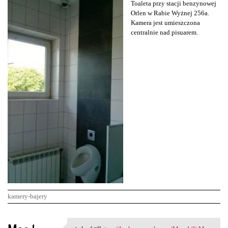
Toaleta przy stacji benzynowej
Orlen w Rabie Wyżnej 256a.
Kamera jest umieszczona
centralnie nad pisuarem.
kamery-bajery
K