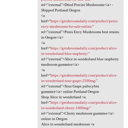
rel="external">Dried Porcini Mushrooms</a> -
Shipped Portland Oregon
<a
href="
https://getshroomsdaily.com/product/penis-
envy-mushrooms-for-sale-online/"
rel="external">Penis Envy Mushrooms best strains
in Oregon</a>
<a
href="
https://getshroomsdaily.com/product/alice-
in-wonderland-blue-raspberry/"
rel="external">Alice in wonderland blue raspberry
mushroom gummies</a>
<a
href="
https://getshroomsdaily.com/product/alice-
in-wonderland-sour-grape-2500mg/"
rel="external">Sour Grape psilocybin
gummies</a> online Portland Oregon
Shop Alice in wonderland <a
href="
https://getshroomsdaily.com/product/alice-
in-wonderland-cherry-1000mg/"
rel="external">Cherry mushroom gummies</a>
online in Oregon
Alice in wonderland mushroom <a