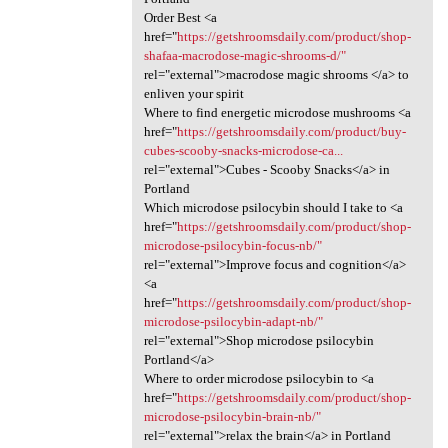
Order Best <a
href="
https://getshroomsdaily.com/product/shop-
shafaa-macrodose-magic-shrooms-d/"
rel="external">macrodose magic shrooms </a> to
enliven your spirit
Where to find energetic microdose mushrooms <a
href="
https://getshroomsdaily.com/product/buy-
cubes-scooby-snacks-microdose-ca...
rel="external">Cubes - Scooby Snacks</a> in
Portland
Which microdose psilocybin should I take to <a
href="
https://getshroomsdaily.com/product/shop-
microdose-psilocybin-focus-nb/"
rel="external">Improve focus and cognition</a>
<a
href="
https://getshroomsdaily.com/product/shop-
microdose-psilocybin-adapt-nb/"
rel="external">Shop microdose psilocybin
Portland</a>
Where to order microdose psilocybin to <a
href="
https://getshroomsdaily.com/product/shop-
microdose-psilocybin-brain-nb/"
rel="external">relax the brain</a> in Portland