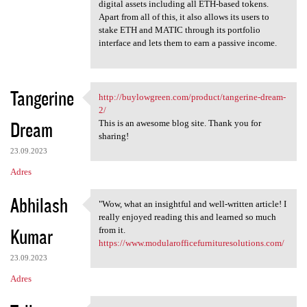
digital assets including all ETH-based tokens.
Apart from all of this, it also allows its users to
stake ETH and MATIC through its portfolio
interface and lets them to earn a passive income.
Tangerine
http://buylowgreen.com/product/tangerine-dream-
http://buylowgreen.com
2/
Dream
This is an awesome blog site. Thank you for
sharing!
23.09.2023
Adres
Abhilash
"Wow, what an insightful and well-written article! I
"Wow, what an insightful and
really enjoyed reading this and learned so much
Kumar
from it.
https://www.modularofficefurnituresolutions.com/
23.09.2023
Adres