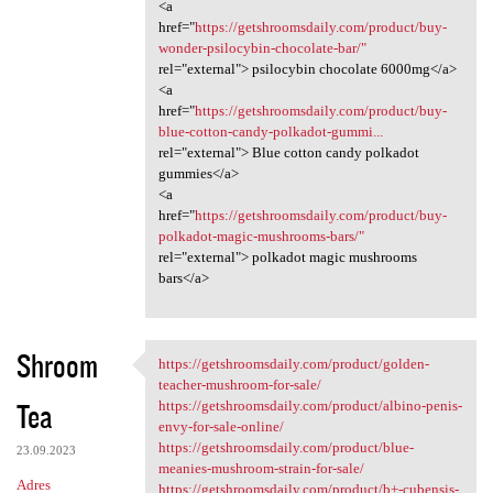
<a
href="
https://getshroomsdaily.com/product/buy-
wonder-psilocybin-chocolate-bar/"
rel="external"> psilocybin chocolate 6000mg</a>
<a
href="
https://getshroomsdaily.com/product/buy-
blue-cotton-candy-polkadot-gummi...
rel="external"> Blue cotton candy polkadot
gummies</a>
<a
href="
https://getshroomsdaily.com/product/buy-
polkadot-magic-mushrooms-bars/"
rel="external"> polkadot magic mushrooms
bars</a>
Shroom
https://getshroomsdaily.com/product/golden-
https://getshroomsdaily.com
teacher-mushroom-for-sale/
Tea
https://getshroomsdaily.com/product/albino-penis-
envy-for-sale-online/
https://getshroomsdaily.com/product/blue-
23.09.2023
meanies-mushroom-strain-for-sale/
Adres
https://getshroomsdaily.com/product/b+-cubensis-