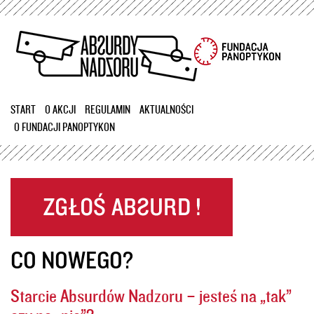
Przejdź
do
treści
START
O AKCJI
REGULAMIN
AKTUALNOŚCI
O FUNDACJI PANOPTYKON
CO NOWEGO?
Starcie Absurdów Nadzoru – jesteś na „tak”