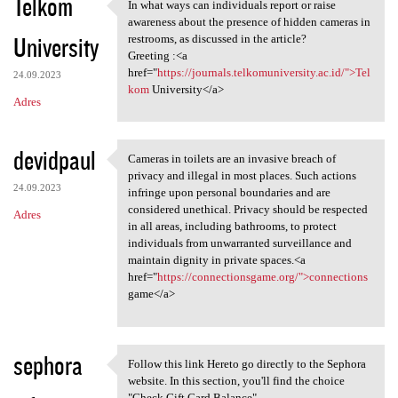
Telkom
In what ways can individuals report or raise
In what ways can individuals
awareness about the presence of hidden cameras in
University
restrooms, as discussed in the article?
Greeting :<a
href="
https://journals.telkomuniversity.ac.id/">Tel
24.09.2023
kom
University</a>
Adres
devidpaul
Cameras in toilets are an invasive breach of
Cameras in toilets are an
privacy and illegal in most places. Such actions
24.09.2023
infringe upon personal boundaries and are
considered unethical. Privacy should be respected
Adres
in all areas, including bathrooms, to protect
individuals from unwarranted surveillance and
maintain dignity in private spaces.<a
href="
https://connectionsgame.org/">connections
game</a>
sephora
Follow this link Hereto go directly to the Sephora
Follow this link Hereto go
website. In this section, you'll find the choice
"Check Gift Card Balance".