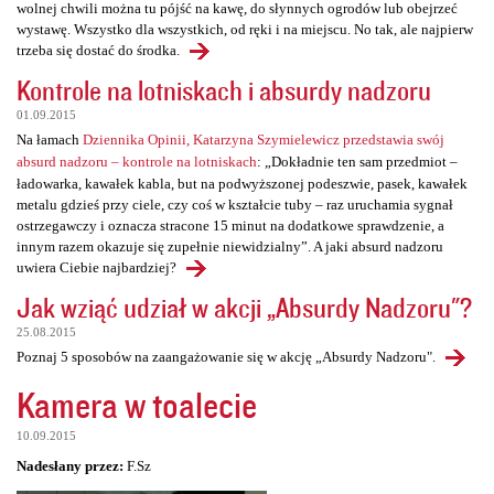
wolnej chwili można tu pójść na kawę, do słynnych ogrodów lub obejrzeć
wystawę. Wszystko dla wszystkich, od ręki i na miejscu. No tak, ale najpierw
trzeba się dostać do środka.
Kontrole na lotniskach i absurdy nadzoru
01.09.2015
Na łamach
Dziennika Opinii, Katarzyna Szymielewicz przedstawia swój
absurd nadzoru – kontrole na lotniskach
: „Dokładnie ten sam przedmiot –
ładowarka, kawałek kabla, but na podwyższonej podeszwie, pasek, kawałek
metalu gdzieś przy ciele, czy coś w kształcie tuby – raz uruchamia sygnał
ostrzegawczy i oznacza stracone 15 minut na dodatkowe sprawdzenie, a
innym razem okazuje się zupełnie niewidzialny”. A jaki absurd nadzoru
uwiera Ciebie najbardziej?
Jak wziąć udział w akcji „Absurdy Nadzoru"?
25.08.2015
Poznaj 5 sposobów na zaangażowanie się w akcję „Absurdy Nadzoru".
Kamera w toalecie
10.09.2015
Nadesłany przez:
F.Sz