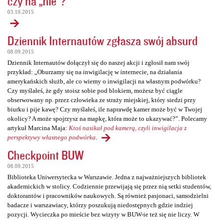
czy na „nie”?
03.10.2015
Dziennik Internautów zgłasza swój absurd
08.09.2015
Dziennik Internautów dołączył się do naszej akcji i zgłosił nam swój
przykład: „Oburzamy się na inwigilację w internecie, na działania
amerykańskich służb, ale co wiemy o inwigilacji na własnym podwórku?
Czy myślałeś, że gdy stoisz sobie pod blokiem, możesz być ciągle
obserwowany np. przez człowieka ze straży miejskiej, który siedzi przy
biurku i pije kawę? Czy myślałeś, ile naprawdę kamer może być w Twojej
okolicy? A może spojrzysz na mapkę, która może to ukazywać?”. Polecamy
artykuł Marcina Maja:
Ktoś nasikał pod kamerą, czyli inwigilacja z
perspektywy własnego podwórka
.
Checkpoint BUW
08.09.2015
Biblioteka Uniwersytecka w Warszawie. Jedna z najważniejszych bibliotek
akademickich w stolicy. Codziennie przewijają się przez nią setki studentów,
doktorantów i pracowników naukowych. Są również pasjonaci, samodzielni
badacze i warszawiacy, którzy poszukują niedostępnych gdzie indziej
pozycji. Wycieczka po mieście bez wizyty w BUW-ie też się nie liczy. W