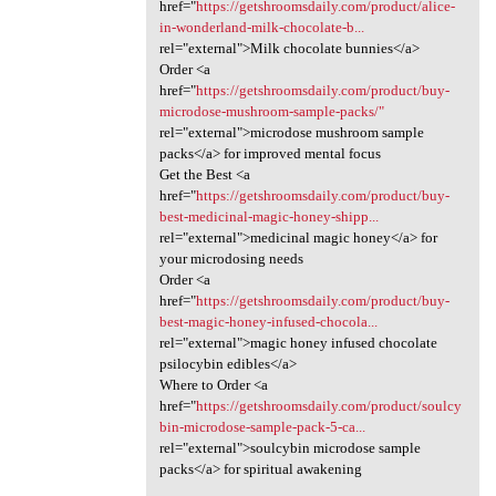
href="
https://getshroomsdaily.com/product/alice-
in-wonderland-milk-chocolate-b...
rel="external">Milk chocolate bunnies</a>
Order <a
href="
https://getshroomsdaily.com/product/buy-
microdose-mushroom-sample-packs/"
rel="external">microdose mushroom sample
packs</a> for improved mental focus
Get the Best <a
href="
https://getshroomsdaily.com/product/buy-
best-medicinal-magic-honey-shipp...
rel="external">medicinal magic honey</a> for
your microdosing needs
Order <a
href="
https://getshroomsdaily.com/product/buy-
best-magic-honey-infused-chocola...
rel="external">magic honey infused chocolate
psilocybin edibles</a>
Where to Order <a
href="
https://getshroomsdaily.com/product/soulcy
bin-microdose-sample-pack-5-ca...
rel="external">soulcybin microdose sample
packs</a> for spiritual awakening