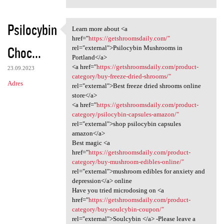
Psilocybin
Learn more about <a
Learn more about <a href=
href="
https://getshroomsdaily.com/"
Choc...
rel="external">Psilocybin Mushrooms in
Portland</a>
<a href="
https://getshroomsdaily.com/product-
23.09.2023
category/buy-freeze-dried-shrooms/"
Adres
rel="external">Best freeze dried shrooms online
store</a>
<a href="
https://getshroomsdaily.com/product-
category/psilocybin-capsules-amazon/"
rel="external">shop psilocybin capsules
amazon</a>
Best magic <a
href="
https://getshroomsdaily.com/product-
category/buy-mushroom-edibles-online/"
rel="external">mushroom edibles for anxiety and
depression</a> online
Have you tried microdosing on <a
href="
https://getshroomsdaily.com/product-
category/buy-soulcybin-coupon/"
rel="external">Soulcybin </a> -Please leave a