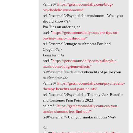
<a href="
https://getshroomsdaily.com/blog-
psychedelic-mushrooms/"
rel="external">Psychedelic mushroom - What you
should know</a>
Pro Tips on ordering <a
href="
https://getshroomsdaily.com/pro-tips-on-
buying-magic-mushrooms/"
rel="external">magic mushrooms Portland
Oregon</a>
Long term <a
href="
https://getshroomsdaily.com/psilocybin-
mushrooms-long-term-effects/"
rel="external">side effects/benefits of psilocybin
mushrooms</a>
<a href="
https://getshroomsdaily.com/psychedelic-
therapy-benefits-and-pain-points/"
rel="external">Psychedelic Therapy</a> -Benefits
and Customer Pain Points 2023
<a href="
https://getshroomsdaily.com/can-you-
smoke-shrooms-lets-find-out/"
rel="external"> Can you smoke shrooms?</a>
<a