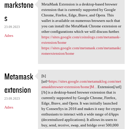
markstone
MetaMask Extension is a desktop-based browser
MetaMask Extension is a
extension that is currently supported by Google
s
Chrome, Firefox, Edge, Brave, and Opera. This
wallet is available on numerous browsers such that
you can install the MetaMask Chrome extension or
23.09.2023
other configurations which we will discuss further.
Adres
https://sites.google.com/coinslogs.com/metamask-
extension/home
https://sites.google.com/metsmask.com/metamaskc
romeextension/home
Metamask
[b]
[b][url=https://sites.google
[url=
https://sites.google.com/metamaklog.com/met
extension
amaskbrowser-extension/home]M...
Extension[/url]
[/b] is a desktop-based browser extension that is
currently supported by Google Chrome, Firefox,
23.09.2023
Edge, Brave, and Opera. It was initially launched
Adres
by ConsenSys in 2016 and makes it easy for crypto
enthusiasts to interact with a wide range of dApps
(decentralized applications). It allows its users to
buy, send, receive, swap, and bridge over 500,000