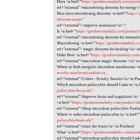
Does <a href="
https://getshroomsdaily.com/produ
rel="external">microdosing shrooms for energy<
How does microdosing shrooms <a href="
https:/
shrooms-aware/"
rel="external"> improve awareness</a> ?
Is <a href="
https://getshroomsdaily.com/product
rel="external">microdosing shrooms for immunit
Macrodosing <a href="
https://getshroomsdaily.
rel="external"> magic shrooms for healing</a> in
Order Best <a href="
https://getshroomsdaily.co
rel="external">macrodose magic shrooms </a> to 
Where to find energetic microdose mushrooms <a
scooby-snacks-microdose-ca...
rel="external">Cubes - Scooby Snacks</a> in Po
Which microdose psilocybin should I take to <a 
psilocybin-focus-nb/"
rel="external">Improve focus and cognition</a>
<a href="
https://getshroomsdaily.com/product/s
rel="external">Shop microdose psilocybin Portl
Where to order microdose psilocybin to <a href=
psilocybin-brain-nb/"
rel="external">relax the brain</a> in Portland
What <a href="
https://getshroomsdaily.com/prod
rel="external">microdose psilocybin should I ta