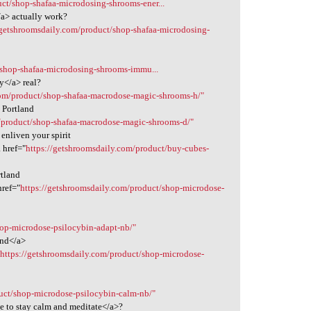
ct/shop-shafaa-microdosing-shrooms-ener...
/a> actually work?
/getshroomsdaily.com/product/shop-shafaa-microdosing-
/shop-shafaa-microdosing-shrooms-immu...
y</a> real?
com/product/shop-shafaa-macrodose-magic-shrooms-h/"
 Portland
m/product/shop-shafaa-macrodose-magic-shrooms-d/"
enliven your spirit
 href="
https://getshroomsdaily.com/product/buy-cubes-
rtland
href="
https://getshroomsdaily.com/product/shop-microdose-
hop-microdose-psilocybin-adapt-nb/"
and</a>
"
https://getshroomsdaily.com/product/shop-microdose-
uct/shop-microdose-psilocybin-calm-nb/"
ke to stay calm and meditate</a>?