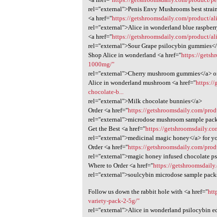
rel="external">Penis Envy Mushrooms best strai
<a href="
https://getshroomsdaily.com/product/al
rel="external">Alice in wonderland blue raspb
<a href="
https://getshroomsdaily.com/product/a
rel="external">Sour Grape psilocybin gummies</
Shop Alice in wonderland <a href="
https://getsh
1000mg/"
rel="external">Cherry mushroom gummies</a> o
Alice in wonderland mushroom <a href="
https:/
chocolate-b...
rel="external">Milk chocolate bunnies</a>
Order <a href="
https://getshroomsdaily.com/pro
rel="external">microdose mushroom sample pack
Get the Best <a href="
https://getshroomsdaily.c
rel="external">medicinal magic honey</a> for y
Order <a href="
https://getshroomsdaily.com/prod
rel="external">magic honey infused chocolate ps
Where to Order <a href="
https://getshroomsdaily
rel="external">soulcybin microdose sample packs
Follow us down the rabbit hole with <a href="
htt
variety-pack-2-5g/"
rel="external">Alice in wonderland psilocybin ed