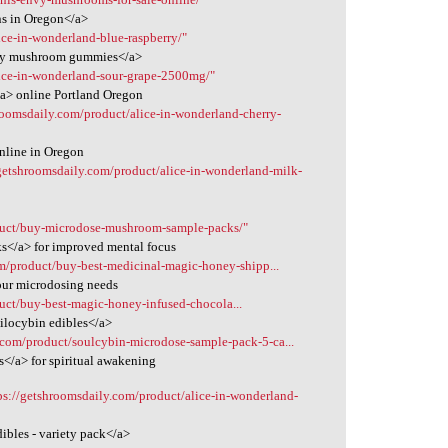
ns in Oregon</a>
ice-in-wonderland-blue-raspberry/"
erry mushroom gummies</a>
lice-in-wonderland-sour-grape-2500mg/"
a> online Portland Oregon
roomsdaily.com/product/alice-in-wonderland-cherry-
nline in Oregon
/getshroomsdaily.com/product/alice-in-wonderland-milk-
duct/buy-microdose-mushroom-sample-packs/"
s</a> for improved mental focus
om/product/buy-best-medicinal-magic-honey-shipp...
our microdosing needs
uct/buy-best-magic-honey-infused-chocola...
ilocybin edibles</a>
.com/product/soulcybin-microdose-sample-pack-5-ca...
</a> for spiritual awakening
ps://getshroomsdaily.com/product/alice-in-wonderland-
ibles - variety pack</a>