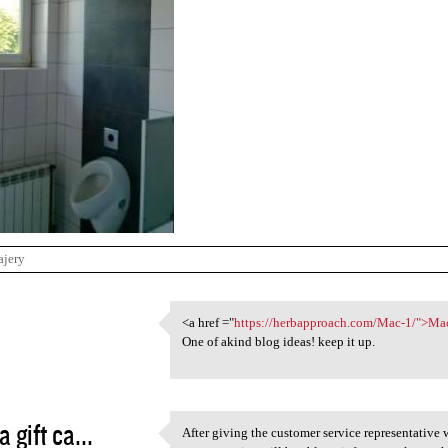
ajery
1
<a href ="
https://herbapproach.com/Mac-1/">Ma
<a href ="https:/
One of akind blog ideas! keep it up.
3
a gift ca...
After giving the customer service representativ
After giving the customer