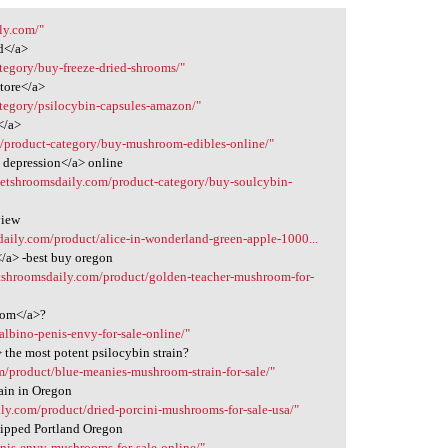
ly.com/"
d</a>
tegory/buy-freeze-dried-shrooms/"
store</a>
ategory/psilocybin-capsules-amazon/"
</a>
m/product-category/buy-mushroom-edibles-online/"
 depression</a> online
/getshroomsdaily.com/product-category/buy-soulcybin-
view
daily.com/product/alice-in-wonderland-green-apple-1000...
/a> -best buy oregon
etshroomsdaily.com/product/golden-teacher-mushroom-for-
oom</a>?
albino-penis-envy-for-sale-online/"
the most potent psilocybin strain?
m/product/blue-meanies-mushroom-strain-for-sale/"
ain in Oregon
ily.com/product/dried-porcini-mushrooms-for-sale-usa/"
hipped Portland Oregon
enis-envy-mushrooms-for-sale-online/"