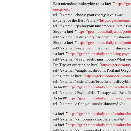
Best microdose psilocybin to <a href="
https://g
energy-nb/"
rel="external">boost your energy levels</a>
Experience the Best <a href="
https://getshroom
rel="external">psilocybin mushroom gummies</
Shop <a href="
https://getshroomsdaily.com/pro
rel="external">Blackberry psilocybin mushroom
Shop <a href="
https://getshroomsdaily.com/pro
rel="external">watermelon flavored mushroom e
<a href="
https://getshroomsdaily.com/blog-psyc
rel="external">Psychedelic mushroom - What y
Pro Tips on ordering <a href="
https://getshroom
rel="external">magic mushrooms Portland Oreg
Long term <a href="
https://getshroomsdaily.com
rel="external">side effects/benefits of psilocyb
<a href="
https://getshroomsdaily.com/psychedeli
rel="external">Psychedelic Therapy</a> -Benefi
<a href="
https://getshroomsdaily.com/can-you-sm
rel="external"> Can you smoke shrooms?</a>
<a href="
https://getshroomsdaily.com/product/bu
rel="external"> shroomies chocolate bars</a>
<a href="
https://getshroomsdaily.com/product/bu
rel="external"> shroomies dark chocolate </a>