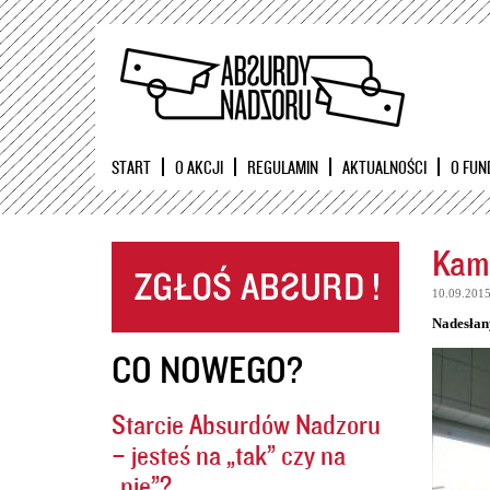
START
O AKCJI
REGULAMIN
AKTUALNOŚCI
O FUN
Kame
10.09.201
Nadesłan
CO NOWEGO?
Starcie Absurdów Nadzoru
– jesteś na „tak” czy na
„nie”?