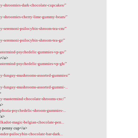
uy-shroomies-dark-chocolate-cupcakes/"
uy-shroomies-cherry-lime-gummy-bears/"
uy-seremoni-psilocybin-shroom-tea-cm/"
uy-seremoni-psilocybin-shroom-tea-gr/"
astermind-psychedelic-gummies-vp-gs/"
s</a>
mastermind-psychedelic-gummies-vp-gh/"
buy-funguy-mushrooms-assorted-gummies/"
uy-funguy-mushrooms-assorted-gummi-...
>
uy-mastermind-chocolate-shrooms-cnc/"
a>
uphoria-psychedelic-shroom-gummies-...
/a>
lkadot-magic-belgian-chocolate-pen...
te penny cup</a>
nder-psilocybin-chocolate-bar-dark...