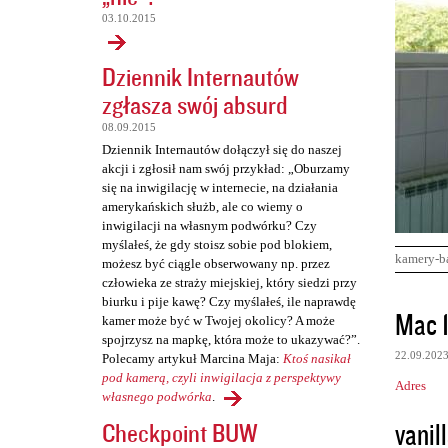
03.10.2015
Dziennik Internautów
zgłasza swój absurd
08.09.2015
Dziennik Internautów dołączył się do naszej
akcji i zgłosił nam swój przykład: „Oburzamy
się na inwigilację w internecie, na działania
amerykańskich służb, ale co wiemy o
inwigilacji na własnym podwórku? Czy
myślałeś, że gdy stoisz sobie pod blokiem,
kamery-b
możesz być ciągle obserwowany np. przez
człowieka ze straży miejskiej, który siedzi przy
biurku i pije kawę? Czy myślałeś, ile naprawdę
K
Mac 
kamer może być w Twojej okolicy? A może
o
spojrzysz na mapkę, która może to ukazywać?”.
22.09.202
Polecamy artykuł Marcina Maja:
Ktoś nasikał
m
pod kamerą, czyli inwigilacja z perspektywy
Adres
e
własnego podwórka
.
n
vanill
Checkpoint BUW