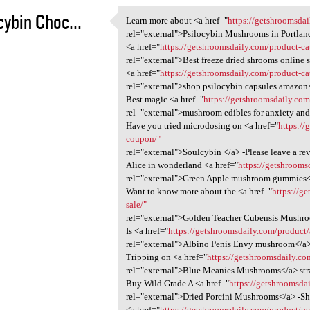
cybin Choc...
Learn more about <a href="
https://getshroomsdai
Learn more about <a href=
rel="external">Psilocybin Mushrooms in Portlan
3
<a href="
https://getshroomsdaily.com/product-ca
rel="external">Best freeze dried shrooms online 
<a href="
https://getshroomsdaily.com/product-c
rel="external">shop psilocybin capsules amazon
Best magic <a href="
https://getshroomsdaily.co
rel="external">mushroom edibles for anxiety and
Have you tried microdosing on <a href="
https:/
coupon/"
rel="external">Soulcybin </a> -Please leave a re
Alice in wonderland <a href="
https://getshrooms
rel="external">Green Apple mushroom gummies<
Want to know more about the <a href="
https://g
sale/"
rel="external">Golden Teacher Cubensis Mushr
Is <a href="
https://getshroomsdaily.com/product/
rel="external">Albino Penis Envy mushroom</a> 
Tripping on <a href="
https://getshroomsdaily.co
rel="external">Blue Meanies Mushrooms</a> str
Buy Wild Grade A <a href="
https://getshroomsda
rel="external">Dried Porcini Mushrooms</a> -S
<a href="
https://getshroomsdaily.com/product/p