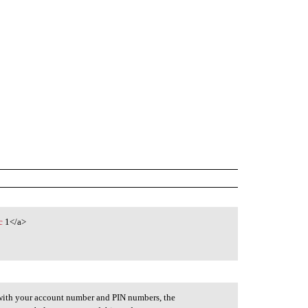
c
1</a>
e with your account number and PIN numbers, the