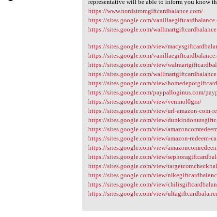
representative will be able to inform you know th
3
https://www.nordstromgiftcardbalance.com/
https://sites.google.com/vanillaegiftcardbalance.
https://sites.google.com/wallmartgiftcardbalance
https://sites.google.com/view/macysgiftcardbala
https://sites.google.com/vanillaegiftcardbalance.
https://sites.google.com/view/walmartgiftcardb
https://sites.google.com/wallmartgiftcardbalance
https://sites.google.com/view/homedepotgiftcar
https://sites.google.com/paypalloginus.com/payp
https://sites.google.com/view/venmol0gin/
https://sites.google.com/view/url-amazon-com-r
https://sites.google.com/view/dunkindonutsgiftc
https://sites.google.com/view/amazoncomredeem
https://sites.google.com/view/amazon-redeem-c
https://sites.google.com/view/amazoncomredee
https://sites.google.com/view/sephoragiftcardba
https://sites.google.com/view/targetcomcheckba
https://sites.google.com/view/nikegiftcardbalanc
https://sites.google.com/view/chilisgiftcardbala
https://sites.google.com/view/ultagiftcardbalanc