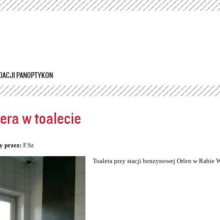
Przejdź
do
treści
DACJI PANOPTYKON
ra w toalecie
5
y przez:
F.Sz
Toaleta przy stacji benzynowej Orlen w Rabie 