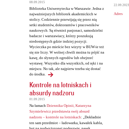
t
08.09.2015
22.09.202
a
Biblioteka Uniwersytecka w Warszawie. Jedna z
Adres
najważniejszych bibliotek akademickich w
r
stolicy. Codziennie przewijają się przez nią
z
setki studentów, doktorantów i pracowników
naukowych. Są również pasjonaci, samodzielni
e
badacze i warszawiacy, którzy poszukują
niedostępnych gdzie indziej pozycji.
Wycieczka po mieście bez wizyty w BUW-ie też
się nie liczy. W wolnej chwili można tu pójść na
kawę, do słynnych ogrodów lub obejrzeć
wystawę. Wszystko dla wszystkich, od ręki i na
miejscu. No tak, ale najpierw trzeba się dostać
do środka.
Kontrole na lotniskach i
absurdy nadzoru
01.09.2015
Na łamach
Dziennika Opinii, Katarzyna
Szymielewicz przedstawia swój absurd
nadzoru – kontrole na lotniskach
: „Dokładnie
ten sam przedmiot – ładowarka, kawałek kabla,
but na podwyższonej podeszwie, pasek,