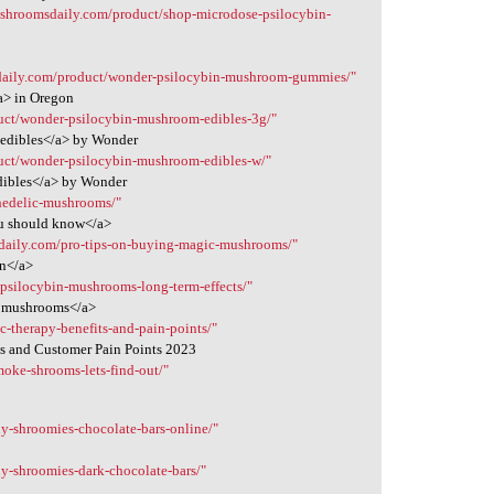
etshroomsdaily.com/product/shop-microdose-psilocybin-
sdaily.com/product/wonder-psilocybin-mushroom-gummies/"
a> in Oregon
duct/wonder-psilocybin-mushroom-edibles-3g/"
 edibles</a> by Wonder
duct/wonder-psilocybin-mushroom-edibles-w/"
dibles</a> by Wonder
hedelic-mushrooms/"
ou should know</a>
sdaily.com/pro-tips-on-buying-magic-mushrooms/"
on</a>
/psilocybin-mushrooms-long-term-effects/"
in mushrooms</a>
c-therapy-benefits-and-pain-points/"
ts and Customer Pain Points 2023
oke-shrooms-lets-find-out/"
y-shroomies-chocolate-bars-online/"
y-shroomies-dark-chocolate-bars/"