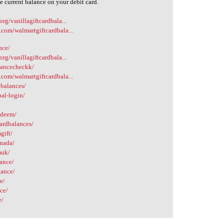
e current balance on your debit card.
org/vanillagiftcardbala...
.com/walmartgiftcardbala...
nce/
org/vanillagiftcardbala...
alancecheckk/
.com/walmartgiftcardbala...
dbalances/
al-login/
edeem/
ardbalances/
gift/
anada/
muk/
lance/
lance/
e/
nce/
e/