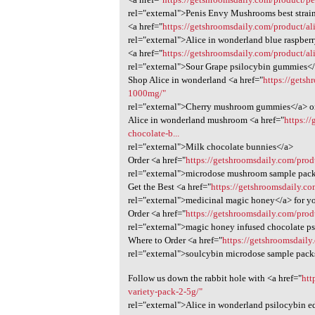
rel="external">Penis Envy Mushrooms best strai
<a href="
https://getshroomsdaily.com/product/al
rel="external">Alice in wonderland blue raspb
<a href="
https://getshroomsdaily.com/product/a
rel="external">Sour Grape psilocybin gummies</
Shop Alice in wonderland <a href="
https://getsh
1000mg/"
rel="external">Cherry mushroom gummies</a> o
Alice in wonderland mushroom <a href="
https:/
chocolate-b...
rel="external">Milk chocolate bunnies</a>
Order <a href="
https://getshroomsdaily.com/pro
rel="external">microdose mushroom sample pack
Get the Best <a href="
https://getshroomsdaily.c
rel="external">medicinal magic honey</a> for y
Order <a href="
https://getshroomsdaily.com/prod
rel="external">magic honey infused chocolate ps
Where to Order <a href="
https://getshroomsdaily
rel="external">soulcybin microdose sample packs
Follow us down the rabbit hole with <a href="
htt
variety-pack-2-5g/"
rel="external">Alice in wonderland psilocybin ed