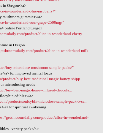
ns in Oregon</a>
ice-in-wonderland-blue-raspberry/"
erry mushroom gummies</a>
lice-in-wonderland-sour-grape-2500mg/"
a> online Portland Oregon
roomsdaily.com/product/alice-in-wonderland-cherry-
nline in Oregon
/getshroomsdaily.com/product/alice-in-wonderland-milk-
duct/buy-microdose-mushroom-sample-packs/"
s</a> for improved mental focus
om/product/buy-best-medicinal-magic-honey-shipp...
our microdosing needs
uct/buy-best-magic-honey-infused-chocola...
ilocybin edibles</a>
.com/product/soulcybin-microdose-sample-pack-5-ca...
</a> for spiritual awakening
ps://getshroomsdaily.com/product/alice-in-wonderland-
ibles - variety pack</a>