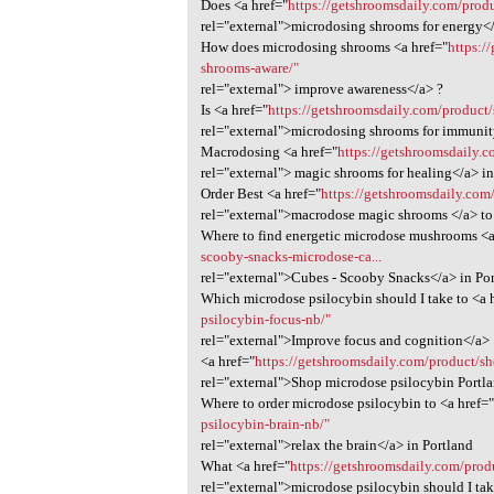
Does <a href="
https://getshroomsdaily.com/produ
rel="external">microdosing shrooms for energy<
How does microdosing shrooms <a href="
https:/
shrooms-aware/"
rel="external"> improve awareness</a> ?
Is <a href="
https://getshroomsdaily.com/product
rel="external">microdosing shrooms for immunit
Macrodosing <a href="
https://getshroomsdaily.
rel="external"> magic shrooms for healing</a> in
Order Best <a href="
https://getshroomsdaily.co
rel="external">macrodose magic shrooms </a> to 
Where to find energetic microdose mushrooms <a
scooby-snacks-microdose-ca...
rel="external">Cubes - Scooby Snacks</a> in Po
Which microdose psilocybin should I take to <a 
psilocybin-focus-nb/"
rel="external">Improve focus and cognition</a>
<a href="
https://getshroomsdaily.com/product/s
rel="external">Shop microdose psilocybin Portl
Where to order microdose psilocybin to <a href=
psilocybin-brain-nb/"
rel="external">relax the brain</a> in Portland
What <a href="
https://getshroomsdaily.com/prod
rel="external">microdose psilocybin should I ta