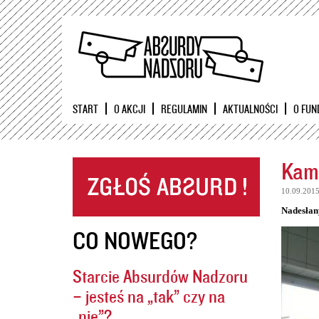
START
O AKCJI
REGULAMIN
AKTUALNOŚCI
O FUN
Kame
10.09.201
Nadesłan
CO NOWEGO?
Starcie Absurdów Nadzoru
– jesteś na „tak” czy na
„nie”?