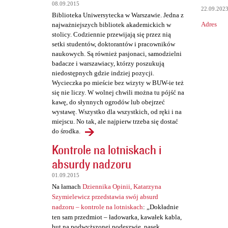
t
08.09.2015
22.09.202
a
Biblioteka Uniwersytecka w Warszawie. Jedna z
Adres
najważniejszych bibliotek akademickich w
r
stolicy. Codziennie przewijają się przez nią
z
setki studentów, doktorantów i pracowników
naukowych. Są również pasjonaci, samodzielni
e
badacze i warszawiacy, którzy poszukują
niedostępnych gdzie indziej pozycji.
Wycieczka po mieście bez wizyty w BUW-ie też
się nie liczy. W wolnej chwili można tu pójść na
kawę, do słynnych ogrodów lub obejrzeć
wystawę. Wszystko dla wszystkich, od ręki i na
miejscu. No tak, ale najpierw trzeba się dostać
do środka.
Kontrole na lotniskach i
absurdy nadzoru
01.09.2015
Na łamach
Dziennika Opinii, Katarzyna
Szymielewicz przedstawia swój absurd
nadzoru – kontrole na lotniskach
: „Dokładnie
ten sam przedmiot – ładowarka, kawałek kabla,
but na podwyższonej podeszwie, pasek,