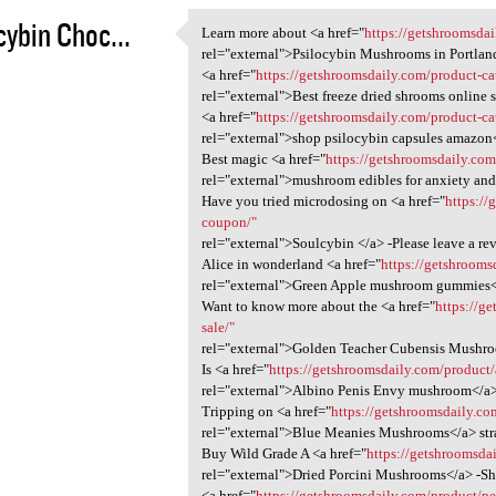
cybin Choc...
Learn more about <a href="
https://getshroomsdai
Learn more about <a href=
rel="external">Psilocybin Mushrooms in Portlan
3
<a href="
https://getshroomsdaily.com/product-ca
rel="external">Best freeze dried shrooms online 
<a href="
https://getshroomsdaily.com/product-c
rel="external">shop psilocybin capsules amazon
Best magic <a href="
https://getshroomsdaily.co
rel="external">mushroom edibles for anxiety and
Have you tried microdosing on <a href="
https:/
coupon/"
rel="external">Soulcybin </a> -Please leave a re
Alice in wonderland <a href="
https://getshrooms
rel="external">Green Apple mushroom gummies<
Want to know more about the <a href="
https://g
sale/"
rel="external">Golden Teacher Cubensis Mushr
Is <a href="
https://getshroomsdaily.com/product/
rel="external">Albino Penis Envy mushroom</a> 
Tripping on <a href="
https://getshroomsdaily.co
rel="external">Blue Meanies Mushrooms</a> str
Buy Wild Grade A <a href="
https://getshroomsda
rel="external">Dried Porcini Mushrooms</a> -S
<a href="
https://getshroomsdaily.com/product/p