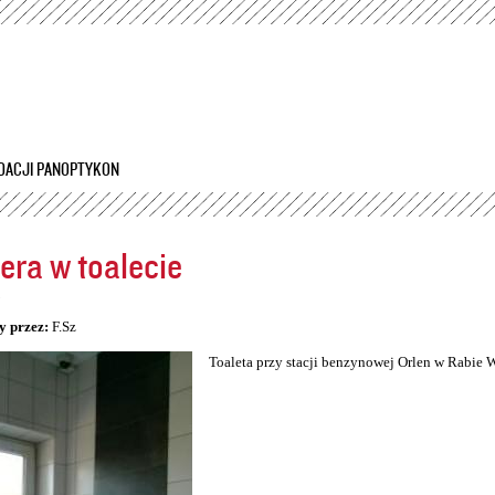
Przejdź
do
treści
DACJI PANOPTYKON
ra w toalecie
5
y przez:
F.Sz
Toaleta przy stacji benzynowej Orlen w Rabie 