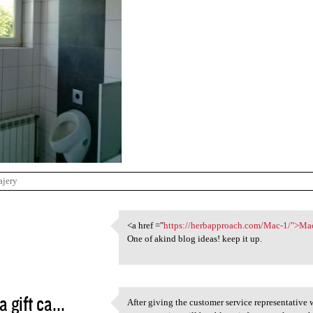
ajery
1
<a href ="
https://herbapproach.com/Mac-1/">Ma
<a href ="https:/
One of akind blog ideas! keep it up.
3
a gift ca...
After giving the customer service representativ
After giving the customer