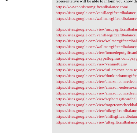
representative will be able to inform you know th
3
https://www.nordstromgiftcardbalance.com/
https://sites.google.com/vanillaegiftcardbalance.
https://sites.google.com/wallmartgiftcardbalance
https://sites.google.com/view/macysgiftcardbala
https://sites.google.com/vanillaegiftcardbalance.
https://sites.google.com/view/walmartgiftcardb
https://sites.google.com/wallmartgiftcardbalance
https://sites.google.com/view/homedepotgiftcar
https://sites.google.com/paypalloginus.com/payp
https://sites.google.com/view/venmol0gin/
https://sites.google.com/view/url-amazon-com-r
https://sites.google.com/view/dunkindonutsgiftc
https://sites.google.com/view/amazoncomredeem
https://sites.google.com/view/amazon-redeem-c
https://sites.google.com/view/amazoncomredee
https://sites.google.com/view/sephoragiftcardba
https://sites.google.com/view/targetcomcheckba
https://sites.google.com/view/nikegiftcardbalanc
https://sites.google.com/view/chilisgiftcardbala
https://sites.google.com/view/ultagiftcardbalanc