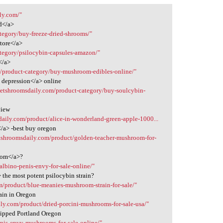
ly.com/"
d</a>
tegory/buy-freeze-dried-shrooms/"
store</a>
ategory/psilocybin-capsules-amazon/"
</a>
m/product-category/buy-mushroom-edibles-online/"
 depression</a> online
/getshroomsdaily.com/product-category/buy-soulcybin-
view
daily.com/product/alice-in-wonderland-green-apple-1000...
/a> -best buy oregon
etshroomsdaily.com/product/golden-teacher-mushroom-for-
oom</a>?
albino-penis-envy-for-sale-online/"
the most potent psilocybin strain?
m/product/blue-meanies-mushroom-strain-for-sale/"
ain in Oregon
ily.com/product/dried-porcini-mushrooms-for-sale-usa/"
hipped Portland Oregon
enis-envy-mushrooms-for-sale-online/"