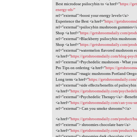
Best microdose psilocybin to <a href="
https://g
energy-nb/"
rel="external">boost your energy levels</a>
Experience the Best <a href="
https://getshroom
rel="external">psilocybin mushroom gummies</
Shop <a href="
https://getshroomsdaily.com/pro
rel="external">Blackberry psilocybin mushroom
Shop <a href="
https://getshroomsdaily.com/pro
rel="external">watermelon flavored mushroom e
<a href="
https://getshroomsdaily.com/blog-psyc
rel="external">Psychedelic mushroom - What y
Pro Tips on ordering <a href="
https://getshroom
rel="external">magic mushrooms Portland Oreg
Long term <a href="
https://getshroomsdaily.com
rel="external">side effects/benefits of psilocyb
<a href="
https://getshroomsdaily.com/psychedeli
rel="external">Psychedelic Therapy</a> -Benefi
<a href="
https://getshroomsdaily.com/can-you-sm
rel="external"> Can you smoke shrooms?</a>
<a href="
https://getshroomsdaily.com/product/bu
rel="external"> shroomies chocolate bars</a>
<a href="
https://getshroomsdaily.com/product/bu
rel="external"> shroomies dark chocolate </a>