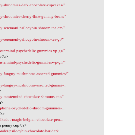
uy-shroomies-dark-chocolate-cupcakes/"
uy-shroomies-cherry-lime-gummy-bears/"
uy-seremoni-psilocybin-shroom-tea-cm/"
uy-seremoni-psilocybin-shroom-tea-gr/"
astermind-psychedelic-gummies-vp-gs/"
s</a>
mastermind-psychedelic-gummies-vp-gh/"
buy-funguy-mushrooms-assorted-gummies/"
uy-funguy-mushrooms-assorted-gummi-...
>
uy-mastermind-chocolate-shrooms-cnc/"
a>
uphoria-psychedelic-shroom-gummies-...
/a>
lkadot-magic-belgian-chocolate-pen...
te penny cup</a>
nder-psilocybin-chocolate-bar-dark...