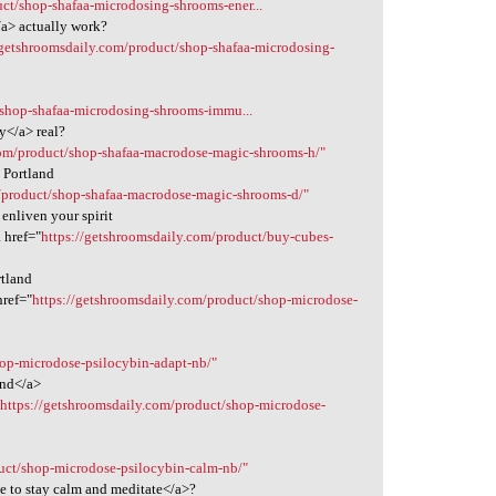
ct/shop-shafaa-microdosing-shrooms-ener...
/a> actually work?
/getshroomsdaily.com/product/shop-shafaa-microdosing-
/shop-shafaa-microdosing-shrooms-immu...
y</a> real?
com/product/shop-shafaa-macrodose-magic-shrooms-h/"
 Portland
m/product/shop-shafaa-macrodose-magic-shrooms-d/"
enliven your spirit
 href="
https://getshroomsdaily.com/product/buy-cubes-
rtland
href="
https://getshroomsdaily.com/product/shop-microdose-
hop-microdose-psilocybin-adapt-nb/"
and</a>
"
https://getshroomsdaily.com/product/shop-microdose-
uct/shop-microdose-psilocybin-calm-nb/"
ke to stay calm and meditate</a>?