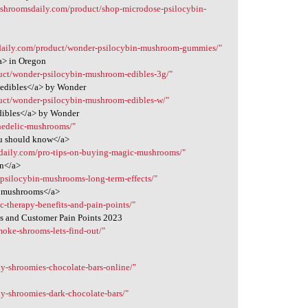
etshroomsdaily.com/product/shop-microdose-psilocybin-
sdaily.com/product/wonder-psilocybin-mushroom-gummies/"
a> in Oregon
duct/wonder-psilocybin-mushroom-edibles-3g/"
 edibles</a> by Wonder
duct/wonder-psilocybin-mushroom-edibles-w/"
dibles</a> by Wonder
hedelic-mushrooms/"
ou should know</a>
sdaily.com/pro-tips-on-buying-magic-mushrooms/"
on</a>
/psilocybin-mushrooms-long-term-effects/"
in mushrooms</a>
c-therapy-benefits-and-pain-points/"
ts and Customer Pain Points 2023
oke-shrooms-lets-find-out/"
y-shroomies-chocolate-bars-online/"
y-shroomies-dark-chocolate-bars/"