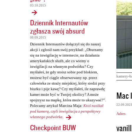
03.10.2015
Dziennik Internautów
zgłasza swój absurd
08.09.2015
Dziennik Internautów dołączył się do naszej
akcji i zgłosił nam swój przykład: „Oburzamy
się na inwigilację w internecie, na działania
amerykańskich służb, ale co wiemy o
inwigilacji na własnym podwórku? Czy
myślałeś, że gdy stoisz sobie pod blokiem,
kamery-b
możesz być ciągle obserwowany np. przez
człowieka ze straży miejskiej, który siedzi przy
biurku i pije kawę? Czy myślałeś, ile naprawdę
K
Mac 
kamer może być w Twojej okolicy? A może
o
spojrzysz na mapkę, która może to ukazywać?”.
22.09.202
Polecamy artykuł Marcina Maja:
Ktoś nasikał
m
pod kamerą, czyli inwigilacja z perspektywy
Adres
e
własnego podwórka
.
n
vanill
Checkpoint BUW