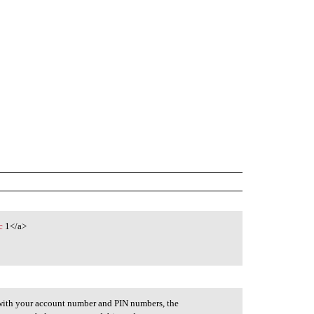
c
1</a>
e with your account number and PIN numbers, the