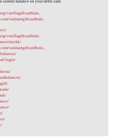
e current balance on your debit card.
org/vanillagiftcardbala...
.com/walmartgiftcardbala...
nce/
org/vanillagiftcardbala...
alancecheckk/
.com/walmartgiftcardbala...
dbalances/
al-login/
edeem/
ardbalances/
gift/
anada/
muk/
lance/
lance/
e/
nce/
e/