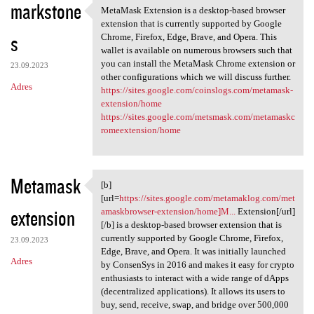
markstone
MetaMask Extension is a desktop-based browser
MetaMask Extension is a
extension that is currently supported by Google
s
Chrome, Firefox, Edge, Brave, and Opera. This
wallet is available on numerous browsers such that
you can install the MetaMask Chrome extension or
23.09.2023
other configurations which we will discuss further.
Adres
https://sites.google.com/coinslogs.com/metamask-
extension/home
https://sites.google.com/metsmask.com/metamaskc
romeextension/home
Metamask
[b]
[b][url=https://sites.google
[url=
https://sites.google.com/metamaklog.com/met
extension
amaskbrowser-extension/home]M...
Extension[/url]
[/b] is a desktop-based browser extension that is
currently supported by Google Chrome, Firefox,
23.09.2023
Edge, Brave, and Opera. It was initially launched
Adres
by ConsenSys in 2016 and makes it easy for crypto
enthusiasts to interact with a wide range of dApps
(decentralized applications). It allows its users to
buy, send, receive, swap, and bridge over 500,000