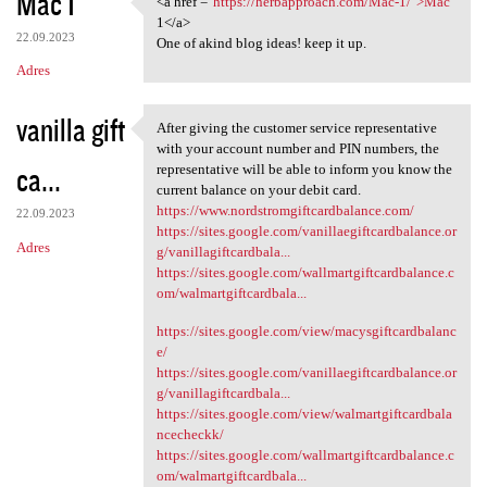
Mac 1
<a href ="
https://herbapproach.com/Mac-1/">Mac
<a href ="https:/
o
1</a>
22.09.2023
m
One of akind blog ideas! keep it up.
Adres
e
n
vanilla gift
After giving the customer service representative
t
After giving the customer
with your account number and PIN numbers, the
a
ca...
representative will be able to inform you know the
current balance on your debit card.
r
https://www.nordstromgiftcardbalance.com/
22.09.2023
z
https://sites.google.com/vanillaegiftcardbalance.or
Adres
g/vanillagiftcardbala...
e
https://sites.google.com/wallmartgiftcardbalance.c
om/walmartgiftcardbala...
https://sites.google.com/view/macysgiftcardbalanc
e/
https://sites.google.com/vanillaegiftcardbalance.or
g/vanillagiftcardbala...
https://sites.google.com/view/walmartgiftcardbala
ncecheckk/
https://sites.google.com/wallmartgiftcardbalance.c
om/walmartgiftcardbala...