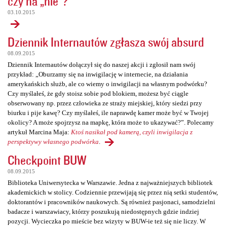
czy na „nie”?
03.10.2015
Dziennik Internautów zgłasza swój absurd
08.09.2015
Dziennik Internautów dołączył się do naszej akcji i zgłosił nam swój
przykład: „Oburzamy się na inwigilację w internecie, na działania
amerykańskich służb, ale co wiemy o inwigilacji na własnym podwórku?
Czy myślałeś, że gdy stoisz sobie pod blokiem, możesz być ciągle
obserwowany np. przez człowieka ze straży miejskiej, który siedzi przy
biurku i pije kawę? Czy myślałeś, ile naprawdę kamer może być w Twojej
okolicy? A może spojrzysz na mapkę, która może to ukazywać?”. Polecamy
artykuł Marcina Maja:
Ktoś nasikał pod kamerą, czyli inwigilacja z
perspektywy własnego podwórka
.
Checkpoint BUW
08.09.2015
Biblioteka Uniwersytecka w Warszawie. Jedna z najważniejszych bibliotek
akademickich w stolicy. Codziennie przewijają się przez nią setki studentów,
doktorantów i pracowników naukowych. Są również pasjonaci, samodzielni
badacze i warszawiacy, którzy poszukują niedostępnych gdzie indziej
pozycji. Wycieczka po mieście bez wizyty w BUW-ie też się nie liczy. W