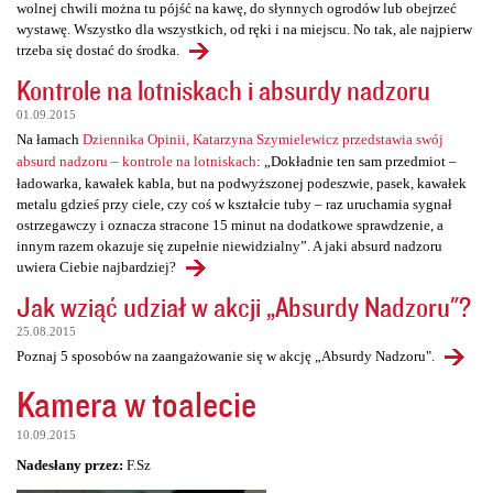
wolnej chwili można tu pójść na kawę, do słynnych ogrodów lub obejrzeć
wystawę. Wszystko dla wszystkich, od ręki i na miejscu. No tak, ale najpierw
trzeba się dostać do środka.
Kontrole na lotniskach i absurdy nadzoru
01.09.2015
Na łamach
Dziennika Opinii, Katarzyna Szymielewicz przedstawia swój
absurd nadzoru – kontrole na lotniskach
: „Dokładnie ten sam przedmiot –
ładowarka, kawałek kabla, but na podwyższonej podeszwie, pasek, kawałek
metalu gdzieś przy ciele, czy coś w kształcie tuby – raz uruchamia sygnał
ostrzegawczy i oznacza stracone 15 minut na dodatkowe sprawdzenie, a
innym razem okazuje się zupełnie niewidzialny”. A jaki absurd nadzoru
uwiera Ciebie najbardziej?
Jak wziąć udział w akcji „Absurdy Nadzoru"?
25.08.2015
Poznaj 5 sposobów na zaangażowanie się w akcję „Absurdy Nadzoru".
Kamera w toalecie
10.09.2015
Nadesłany przez:
F.Sz