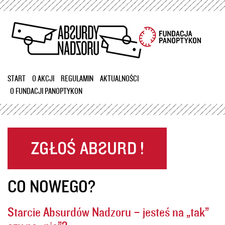
Przejdź
do
treści
START
O AKCJI
REGULAMIN
AKTUALNOŚCI
O FUNDACJI PANOPTYKON
CO NOWEGO?
Starcie Absurdów Nadzoru – jesteś na „tak”