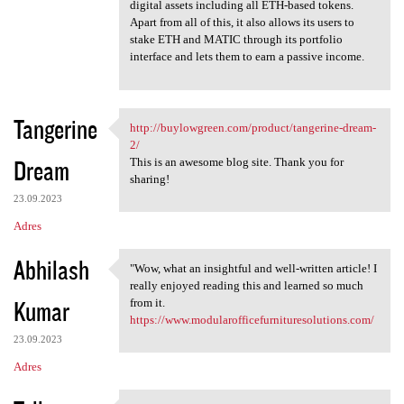
digital assets including all ETH-based tokens.
Apart from all of this, it also allows its users to
stake ETH and MATIC through its portfolio
interface and lets them to earn a passive income.
Tangerine
http://buylowgreen.com/product/tangerine-dream-
http://buylowgreen.com
2/
Dream
This is an awesome blog site. Thank you for
sharing!
23.09.2023
Adres
Abhilash
"Wow, what an insightful and well-written article! I
"Wow, what an insightful and
really enjoyed reading this and learned so much
Kumar
from it.
https://www.modularofficefurnituresolutions.com/
23.09.2023
Adres