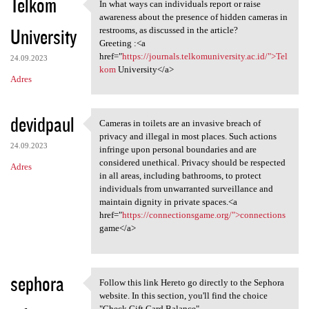
Telkom
In what ways can individuals report or raise
In what ways can individuals
awareness about the presence of hidden cameras in
University
restrooms, as discussed in the article?
Greeting :<a
href="
https://journals.telkomuniversity.ac.id/">Tel
24.09.2023
kom
University</a>
Adres
devidpaul
Cameras in toilets are an invasive breach of
Cameras in toilets are an
privacy and illegal in most places. Such actions
24.09.2023
infringe upon personal boundaries and are
considered unethical. Privacy should be respected
Adres
in all areas, including bathrooms, to protect
individuals from unwarranted surveillance and
maintain dignity in private spaces.<a
href="
https://connectionsgame.org/">connections
game</a>
sephora
Follow this link Hereto go directly to the Sephora
Follow this link Hereto go
website. In this section, you'll find the choice
"Check Gift Card Balance".