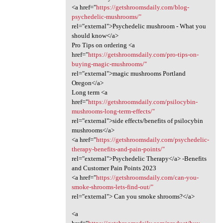
<a href="
https://getshroomsdaily.com/blog-
psychedelic-mushrooms/"
rel="external">Psychedelic mushroom - What you
should know</a>
Pro Tips on ordering <a
href="
https://getshroomsdaily.com/pro-tips-on-
buying-magic-mushrooms/"
rel="external">magic mushrooms Portland
Oregon</a>
Long term <a
href="
https://getshroomsdaily.com/psilocybin-
mushrooms-long-term-effects/"
rel="external">side effects/benefits of psilocybin
mushrooms</a>
<a href="
https://getshroomsdaily.com/psychedelic-
therapy-benefits-and-pain-points/"
rel="external">Psychedelic Therapy</a> -Benefits
and Customer Pain Points 2023
<a href="
https://getshroomsdaily.com/can-you-
smoke-shrooms-lets-find-out/"
rel="external"> Can you smoke shrooms?</a>
<a