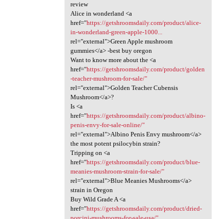
review
Alice in wonderland <a
href="
https://getshroomsdaily.com/product/alice-
in-wonderland-green-apple-1000...
rel="external">Green Apple mushroom
gummies</a> -best buy oregon
Want to know more about the <a
href="
https://getshroomsdaily.com/product/golden
-teacher-mushroom-for-sale/"
rel="external">Golden Teacher Cubensis
Mushroom</a>?
Is <a
href="
https://getshroomsdaily.com/product/albino-
penis-envy-for-sale-online/"
rel="external">Albino Penis Envy mushroom</a>
the most potent psilocybin strain?
Tripping on <a
href="
https://getshroomsdaily.com/product/blue-
meanies-mushroom-strain-for-sale/"
rel="external">Blue Meanies Mushrooms</a>
strain in Oregon
Buy Wild Grade A <a
href="
https://getshroomsdaily.com/product/dried-
porcini-mushrooms-for-sale-usa/"