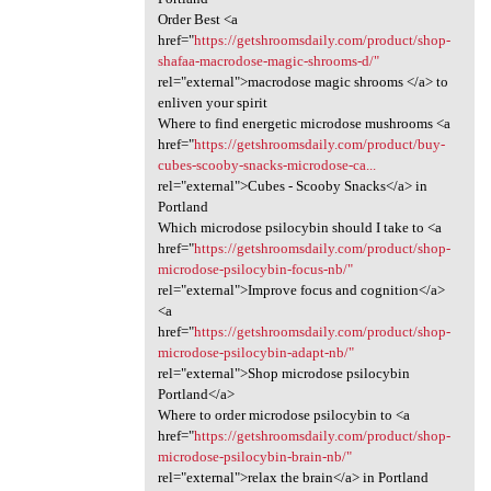
Order Best <a
href="
https://getshroomsdaily.com/product/shop-
shafaa-macrodose-magic-shrooms-d/"
rel="external">macrodose magic shrooms </a> to
enliven your spirit
Where to find energetic microdose mushrooms <a
href="
https://getshroomsdaily.com/product/buy-
cubes-scooby-snacks-microdose-ca...
rel="external">Cubes - Scooby Snacks</a> in
Portland
Which microdose psilocybin should I take to <a
href="
https://getshroomsdaily.com/product/shop-
microdose-psilocybin-focus-nb/"
rel="external">Improve focus and cognition</a>
<a
href="
https://getshroomsdaily.com/product/shop-
microdose-psilocybin-adapt-nb/"
rel="external">Shop microdose psilocybin
Portland</a>
Where to order microdose psilocybin to <a
href="
https://getshroomsdaily.com/product/shop-
microdose-psilocybin-brain-nb/"
rel="external">relax the brain</a> in Portland