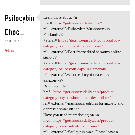
Psilocybin
Learn more about <a
Learn more about <a href=
href="
https://getshroomsdaily.com/"
Choc...
rel="external">Psilocybin Mushrooms in
Portland</a>
<a href="
https://getshroomsdaily.com/product-
23.09.2023
category/buy-freeze-dried-shrooms/"
Adres
rel="external">Best freeze dried shrooms online
store</a>
<a href="
https://getshroomsdaily.com/product-
category/psilocybin-capsules-amazon/"
rel="external">shop psilocybin capsules
amazon</a>
Best magic <a
href="
https://getshroomsdaily.com/product-
category/buy-mushroom-edibles-online/"
rel="external">mushroom edibles for anxiety and
depression</a> online
Have you tried microdosing on <a
href="
https://getshroomsdaily.com/product-
category/buy-soulcybin-coupon/"
rel="external">Soulcybin </a> -Please leave a