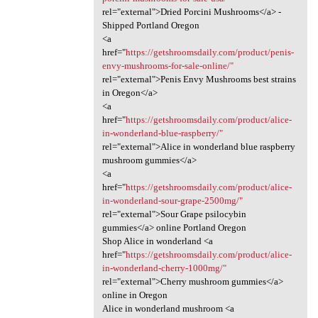
rel="external">Dried Porcini Mushrooms</a> -
Shipped Portland Oregon
<a
href="
https://getshroomsdaily.com/product/penis-
envy-mushrooms-for-sale-online/"
rel="external">Penis Envy Mushrooms best strains
in Oregon</a>
<a
href="
https://getshroomsdaily.com/product/alice-
in-wonderland-blue-raspberry/"
rel="external">Alice in wonderland blue raspberry
mushroom gummies</a>
<a
href="
https://getshroomsdaily.com/product/alice-
in-wonderland-sour-grape-2500mg/"
rel="external">Sour Grape psilocybin
gummies</a> online Portland Oregon
Shop Alice in wonderland <a
href="
https://getshroomsdaily.com/product/alice-
in-wonderland-cherry-1000mg/"
rel="external">Cherry mushroom gummies</a>
online in Oregon
Alice in wonderland mushroom <a