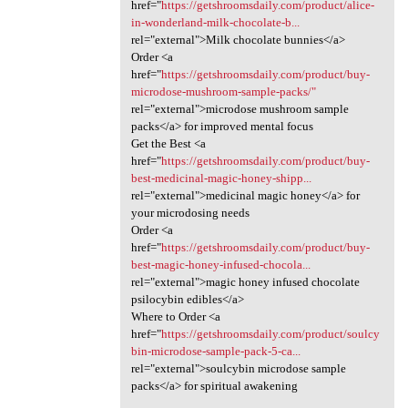
href="
https://getshroomsdaily.com/product/alice-
in-wonderland-milk-chocolate-b...
rel="external">Milk chocolate bunnies</a>
Order <a
href="
https://getshroomsdaily.com/product/buy-
microdose-mushroom-sample-packs/"
rel="external">microdose mushroom sample
packs</a> for improved mental focus
Get the Best <a
href="
https://getshroomsdaily.com/product/buy-
best-medicinal-magic-honey-shipp...
rel="external">medicinal magic honey</a> for
your microdosing needs
Order <a
href="
https://getshroomsdaily.com/product/buy-
best-magic-honey-infused-chocola...
rel="external">magic honey infused chocolate
psilocybin edibles</a>
Where to Order <a
href="
https://getshroomsdaily.com/product/soulcy
bin-microdose-sample-pack-5-ca...
rel="external">soulcybin microdose sample
packs</a> for spiritual awakening