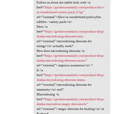
Follow us down the rabbit hole with <a
href="
https://getshroomsdaily.com/product/alice-
in-wonderland-variety-pack-2-5g/"
rel="external">Alice in wonderland psilocybin
edibles - variety pack</a>
Does <a
href="
https://getshroomsdaily.com/product/shop-
shafaa-microdosing-shrooms-ener...
rel="external">microdosing shrooms for
energy</a> actually work?
How does microdosing shrooms <a
href="
https://getshroomsdaily.com/product/shop-
shafaa-microdosing-shrooms-aware/"
rel="external"> improve awareness</a> ?
Is <a
href="
https://getshroomsdaily.com/product/shop-
shafaa-microdosing-shrooms-immu...
rel="external">microdosing shrooms for
immunity</a> real?
Macrodosing <a
href="
https://getshroomsdaily.com/product/shop-
shafaa-macrodose-magic-shrooms-h/"
rel="external"> magic shrooms for healing</a> in
Portland