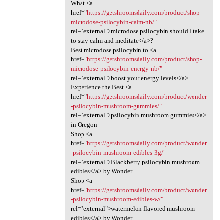
What <a
href="
https://getshroomsdaily.com/product/shop-
microdose-psilocybin-calm-nb/"
rel="external">microdose psilocybin should I take
to stay calm and meditate</a>?
Best microdose psilocybin to <a
href="
https://getshroomsdaily.com/product/shop-
microdose-psilocybin-energy-nb/"
rel="external">boost your energy levels</a>
Experience the Best <a
href="
https://getshroomsdaily.com/product/wonder
-psilocybin-mushroom-gummies/"
rel="external">psilocybin mushroom gummies</a>
in Oregon
Shop <a
href="
https://getshroomsdaily.com/product/wonder
-psilocybin-mushroom-edibles-3g/"
rel="external">Blackberry psilocybin mushroom
edibles</a> by Wonder
Shop <a
href="
https://getshroomsdaily.com/product/wonder
-psilocybin-mushroom-edibles-w/"
rel="external">watermelon flavored mushroom
edibles</a> by Wonder