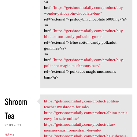
<a
href="
https://getshroomsdaily.com/product/buy-
wonder-psilocybin-chocolate-bar/"
rel="external"> psilocybin chocolate 6000mg</a>
<a
href="
https://getshroomsdaily.com/product/buy-
blue-cotton-candy-polkadot-gummi...
rel="external"> Blue cotton candy polkadot
gummies</a>
<a
href="
https://getshroomsdaily.com/product/buy-
polkadot-magic-mushrooms-bars/"
rel="external"> polkadot magic mushrooms
bars</a>
Shroom
https://getshroomsdaily.com/product/golden-
https://getshroomsdaily.com
teacher-mushroom-for-sale/
Tea
https://getshroomsdaily.com/product/albino-penis-
envy-for-sale-online/
https://getshroomsdaily.com/product/blue-
23.09.2023
meanies-mushroom-strain-for-sale/
Adres
https://getshroomsdaily.com/product/b+-cubensis-