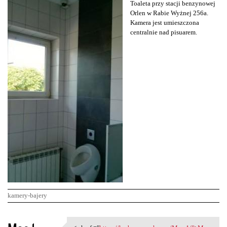
Toaleta przy stacji benzynowej
Orlen w Rabie Wyżnej 256a.
Kamera jest umieszczona
centralnie nad pisuarem.
kamery-bajery
K