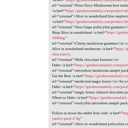
rel="external">Penis Envy Mushrooms best strai
<a href="
https://getshroomsdaily.com/product/al
rel="external">Alice in wonderland blue raspb
<a href="
https://getshroomsdaily.com/product/a
rel="external">Sour Grape psilocybin gummies</
Shop Alice in wonderland <a href="
https://getsh
1000mg/"
rel="external">Cherry mushroom gummies</a> o
Alice in wonderland mushroom <a href="
https:/
chocolate-b...
rel="external">Milk chocolate bunnies</a>
Order <a href="
https://getshroomsdaily.com/pro
rel="external">microdose mushroom sample pack
Get the Best <a href="
https://getshroomsdaily.c
rel="external">medicinal magic honey</a> for y
Order <a href="
https://getshroomsdaily.com/prod
rel="external">magic honey infused chocolate ps
Where to Order <a href="
https://getshroomsdaily
rel="external">soulcybin microdose sample packs
Follow us down the rabbit hole with <a href="
htt
variety-pack-2-5g/"
rel="external">Alice in wonderland psilocybin ed