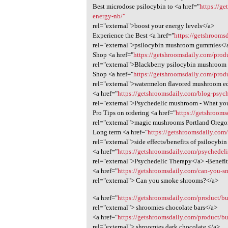
Best microdose psilocybin to <a href="
https://g
energy-nb/"
rel="external">boost your energy levels</a>
Experience the Best <a href="
https://getshroom
rel="external">psilocybin mushroom gummies</
Shop <a href="
https://getshroomsdaily.com/pro
rel="external">Blackberry psilocybin mushroom
Shop <a href="
https://getshroomsdaily.com/pro
rel="external">watermelon flavored mushroom e
<a href="
https://getshroomsdaily.com/blog-psyc
rel="external">Psychedelic mushroom - What y
Pro Tips on ordering <a href="
https://getshroom
rel="external">magic mushrooms Portland Oreg
Long term <a href="
https://getshroomsdaily.com
rel="external">side effects/benefits of psilocyb
<a href="
https://getshroomsdaily.com/psychedeli
rel="external">Psychedelic Therapy</a> -Benefi
<a href="
https://getshroomsdaily.com/can-you-sm
rel="external"> Can you smoke shrooms?</a>
<a href="
https://getshroomsdaily.com/product/bu
rel="external"> shroomies chocolate bars</a>
<a href="
https://getshroomsdaily.com/product/bu
rel="external"> shroomies dark chocolate </a>