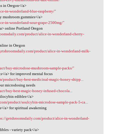
ns in Oregon</a>
ice-in-wonderland-blue-raspberry/"
erry mushroom gummies</a>
lice-in-wonderland-sour-grape-2500mg/"
a> online Portland Oregon
roomsdaily.com/product/alice-in-wonderland-cherry-
nline in Oregon
/getshroomsdaily.com/product/alice-in-wonderland-milk-
duct/buy-microdose-mushroom-sample-packs/"
s</a> for improved mental focus
om/product/buy-best-medicinal-magic-honey-shipp...
our microdosing needs
uct/buy-best-magic-honey-infused-chocola...
ilocybin edibles</a>
.com/product/soulcybin-microdose-sample-pack-5-ca...
</a> for spiritual awakening
ps://getshroomsdaily.com/product/alice-in-wonderland-
ibles - variety pack</a>