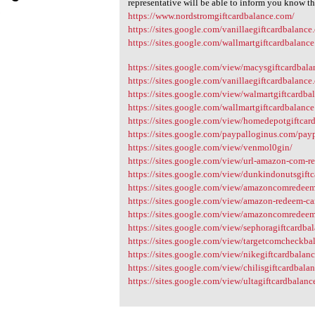
representative will be able to inform you know th
3
https://www.nordstromgiftcardbalance.com/
https://sites.google.com/vanillaegiftcardbalance.
https://sites.google.com/wallmartgiftcardbalance
https://sites.google.com/view/macysgiftcardbala
https://sites.google.com/vanillaegiftcardbalance.
https://sites.google.com/view/walmartgiftcardb
https://sites.google.com/wallmartgiftcardbalance
https://sites.google.com/view/homedepotgiftcar
https://sites.google.com/paypalloginus.com/payp
https://sites.google.com/view/venmol0gin/
https://sites.google.com/view/url-amazon-com-r
https://sites.google.com/view/dunkindonutsgiftc
https://sites.google.com/view/amazoncomredeem
https://sites.google.com/view/amazon-redeem-c
https://sites.google.com/view/amazoncomredee
https://sites.google.com/view/sephoragiftcardba
https://sites.google.com/view/targetcomcheckba
https://sites.google.com/view/nikegiftcardbalanc
https://sites.google.com/view/chilisgiftcardbala
https://sites.google.com/view/ultagiftcardbalanc