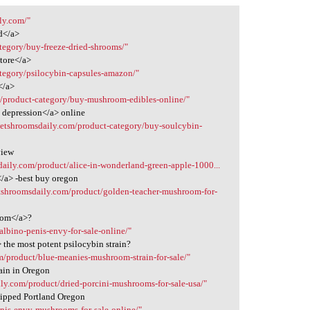
ly.com/"
d</a>
tegory/buy-freeze-dried-shrooms/"
store</a>
ategory/psilocybin-capsules-amazon/"
</a>
m/product-category/buy-mushroom-edibles-online/"
 depression</a> online
/getshroomsdaily.com/product-category/buy-soulcybin-
view
daily.com/product/alice-in-wonderland-green-apple-1000...
/a> -best buy oregon
etshroomsdaily.com/product/golden-teacher-mushroom-for-
oom</a>?
albino-penis-envy-for-sale-online/"
the most potent psilocybin strain?
m/product/blue-meanies-mushroom-strain-for-sale/"
ain in Oregon
ily.com/product/dried-porcini-mushrooms-for-sale-usa/"
hipped Portland Oregon
enis-envy-mushrooms-for-sale-online/"