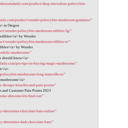
etshroomsdaily.com/product/shop-microdose-psilocybin-
sdaily.com/product/wonder-psilocybin-mushroom-gummies/"
a> in Oregon
duct/wonder-psilocybin-mushroom-edibles-3g/"
 edibles</a> by Wonder
duct/wonder-psilocybin-mushroom-edibles-w/"
dibles</a> by Wonder
hedelic-mushrooms/"
ou should know</a>
sdaily.com/pro-tips-on-buying-magic-mushrooms/"
on</a>
/psilocybin-mushrooms-long-term-effects/"
in mushrooms</a>
c-therapy-benefits-and-pain-points/"
ts and Customer Pain Points 2023
oke-shrooms-lets-find-out/"
y-shroomies-chocolate-bars-online/"
y-shroomies-dark-chocolate-bars/"