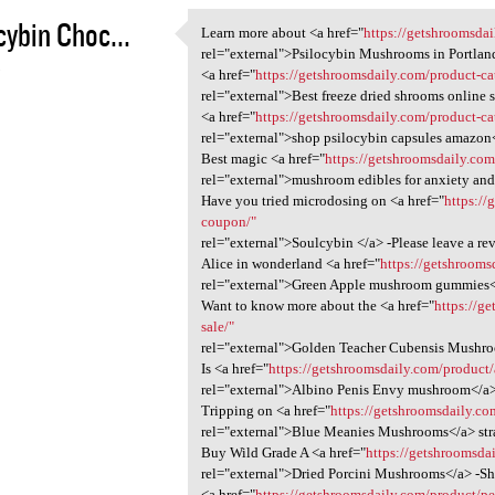
cybin Choc...
Learn more about <a href="
https://getshroomsdai
Learn more about <a href=
rel="external">Psilocybin Mushrooms in Portlan
3
<a href="
https://getshroomsdaily.com/product-ca
rel="external">Best freeze dried shrooms online 
<a href="
https://getshroomsdaily.com/product-c
rel="external">shop psilocybin capsules amazon
Best magic <a href="
https://getshroomsdaily.co
rel="external">mushroom edibles for anxiety and
Have you tried microdosing on <a href="
https:/
coupon/"
rel="external">Soulcybin </a> -Please leave a re
Alice in wonderland <a href="
https://getshrooms
rel="external">Green Apple mushroom gummies<
Want to know more about the <a href="
https://g
sale/"
rel="external">Golden Teacher Cubensis Mushr
Is <a href="
https://getshroomsdaily.com/product/
rel="external">Albino Penis Envy mushroom</a> 
Tripping on <a href="
https://getshroomsdaily.co
rel="external">Blue Meanies Mushrooms</a> str
Buy Wild Grade A <a href="
https://getshroomsda
rel="external">Dried Porcini Mushrooms</a> -S
<a href="
https://getshroomsdaily.com/product/p