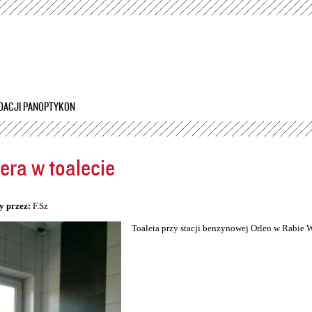
Przejdź
do
treści
DACJI PANOPTYKON
ra w toalecie
5
y przez:
F.Sz
Toaleta przy stacji benzynowej Orlen w Rabie 