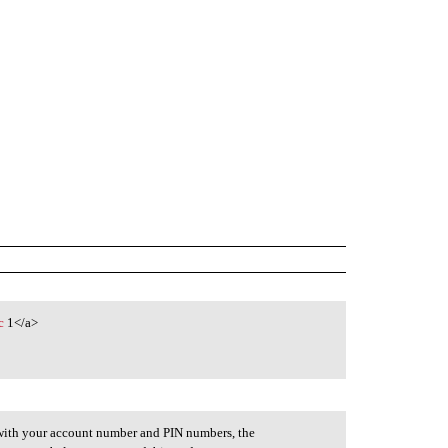
c
1</a>
e with your account number and PIN numbers, the