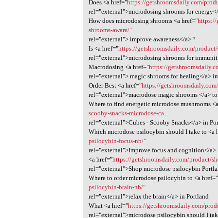
Does <a href="
https://getshroomsdaily.com/produ
rel="external">microdosing shrooms for energy<
How does microdosing shrooms <a href="
https:/
shrooms-aware/"
rel="external"> improve awareness</a> ?
Is <a href="
https://getshroomsdaily.com/product
rel="external">microdosing shrooms for immunit
Macrodosing <a href="
https://getshroomsdaily.
rel="external"> magic shrooms for healing</a> in
Order Best <a href="
https://getshroomsdaily.co
rel="external">macrodose magic shrooms </a> to 
Where to find energetic microdose mushrooms <a
scooby-snacks-microdose-ca...
rel="external">Cubes - Scooby Snacks</a> in Po
Which microdose psilocybin should I take to <a 
psilocybin-focus-nb/"
rel="external">Improve focus and cognition</a>
<a href="
https://getshroomsdaily.com/product/s
rel="external">Shop microdose psilocybin Portl
Where to order microdose psilocybin to <a href=
psilocybin-brain-nb/"
rel="external">relax the brain</a> in Portland
What <a href="
https://getshroomsdaily.com/prod
rel="external">microdose psilocybin should I ta