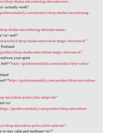
ct/shop-shafaa-microdosing-shrooms-ener...
/a> actually work?
/getshroomsdaily.com/product/shop-shafaa-microdosing-
/shop-shafaa-microdosing-shrooms-immu...
y</a> real?
com/product/shop-shafaa-macrodose-magic-shrooms-h/"
 Portland
m/product/shop-shafaa-macrodose-magic-shrooms-d/"
enliven your spirit
 href="
https://getshroomsdaily.com/product/buy-cubes-
rtland
href="
https://getshroomsdaily.com/product/shop-microdose-
hop-microdose-psilocybin-adapt-nb/"
and</a>
"
https://getshroomsdaily.com/product/shop-microdose-
uct/shop-microdose-psilocybin-calm-nb/"
ke to stay calm and meditate</a>?