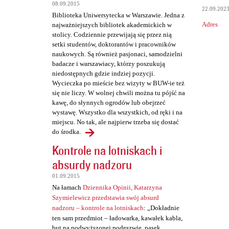
t
08.09.2015
22.09.202
a
Biblioteka Uniwersytecka w Warszawie. Jedna z
Adres
najważniejszych bibliotek akademickich w
r
stolicy. Codziennie przewijają się przez nią
z
setki studentów, doktorantów i pracowników
naukowych. Są również pasjonaci, samodzielni
e
badacze i warszawiacy, którzy poszukują
niedostępnych gdzie indziej pozycji.
Wycieczka po mieście bez wizyty w BUW-ie też
się nie liczy. W wolnej chwili można tu pójść na
kawę, do słynnych ogrodów lub obejrzeć
wystawę. Wszystko dla wszystkich, od ręki i na
miejscu. No tak, ale najpierw trzeba się dostać
do środka.
Kontrole na lotniskach i
absurdy nadzoru
01.09.2015
Na łamach
Dziennika Opinii, Katarzyna
Szymielewicz przedstawia swój absurd
nadzoru – kontrole na lotniskach
: „Dokładnie
ten sam przedmiot – ładowarka, kawałek kabla,
but na podwyższonej podeszwie, pasek,