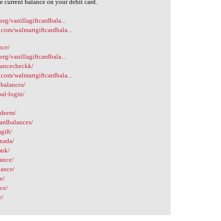
e current balance on your debit card.
org/vanillagiftcardbala...
.com/walmartgiftcardbala...
nce/
org/vanillagiftcardbala...
alancecheckk/
.com/walmartgiftcardbala...
dbalances/
al-login/
edeem/
ardbalances/
gift/
anada/
muk/
lance/
lance/
e/
nce/
e/