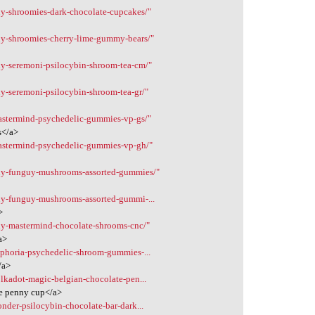
uy-shroomies-dark-chocolate-cupcakes/"
uy-shroomies-cherry-lime-gummy-bears/"
uy-seremoni-psilocybin-shroom-tea-cm/"
uy-seremoni-psilocybin-shroom-tea-gr/"
astermind-psychedelic-gummies-vp-gs/"
s</a>
mastermind-psychedelic-gummies-vp-gh/"
buy-funguy-mushrooms-assorted-gummies/"
uy-funguy-mushrooms-assorted-gummi-...
>
uy-mastermind-chocolate-shrooms-cnc/"
a>
uphoria-psychedelic-shroom-gummies-...
/a>
lkadot-magic-belgian-chocolate-pen...
te penny cup</a>
nder-psilocybin-chocolate-bar-dark...