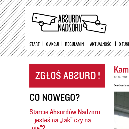
START
O AKCJI
REGULAMIN
AKTUALNOŚCI
O FUN
Kame
10.09.201
Nadesłan
CO NOWEGO?
Starcie Absurdów Nadzoru
– jesteś na „tak” czy na
„nie”?