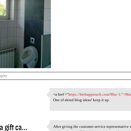
ajery
1
<a href ="
https://herbapproach.com/Mac-1/">Ma
<a href ="https:/
One of akind blog ideas! keep it up.
3
a gift ca...
After giving the customer service representativ
After giving the customer