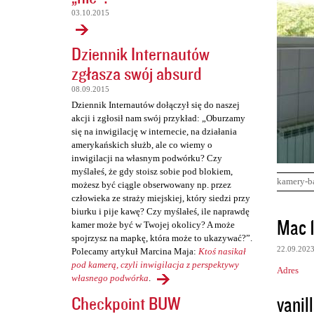
03.10.2015
Dziennik Internautów
zgłasza swój absurd
08.09.2015
Dziennik Internautów dołączył się do naszej
akcji i zgłosił nam swój przykład: „Oburzamy
się na inwigilację w internecie, na działania
amerykańskich służb, ale co wiemy o
inwigilacji na własnym podwórku? Czy
myślałeś, że gdy stoisz sobie pod blokiem,
kamery-b
możesz być ciągle obserwowany np. przez
człowieka ze straży miejskiej, który siedzi przy
biurku i pije kawę? Czy myślałeś, ile naprawdę
K
Mac 
kamer może być w Twojej okolicy? A może
o
spojrzysz na mapkę, która może to ukazywać?”.
22.09.202
Polecamy artykuł Marcina Maja:
Ktoś nasikał
m
pod kamerą, czyli inwigilacja z perspektywy
Adres
e
własnego podwórka
.
n
vanill
Checkpoint BUW