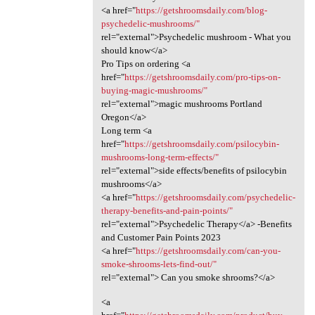
<a href="
https://getshroomsdaily.com/blog-
psychedelic-mushrooms/"
rel="external">Psychedelic mushroom - What you
should know</a>
Pro Tips on ordering <a
href="
https://getshroomsdaily.com/pro-tips-on-
buying-magic-mushrooms/"
rel="external">magic mushrooms Portland
Oregon</a>
Long term <a
href="
https://getshroomsdaily.com/psilocybin-
mushrooms-long-term-effects/"
rel="external">side effects/benefits of psilocybin
mushrooms</a>
<a href="
https://getshroomsdaily.com/psychedelic-
therapy-benefits-and-pain-points/"
rel="external">Psychedelic Therapy</a> -Benefits
and Customer Pain Points 2023
<a href="
https://getshroomsdaily.com/can-you-
smoke-shrooms-lets-find-out/"
rel="external"> Can you smoke shrooms?</a>
<a