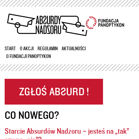
Przejdź
do
treści
START
O AKCJI
REGULAMIN
AKTUALNOŚCI
O FUNDACJI PANOPTYKON
CO NOWEGO?
Starcie Absurdów Nadzoru – jesteś na „tak”