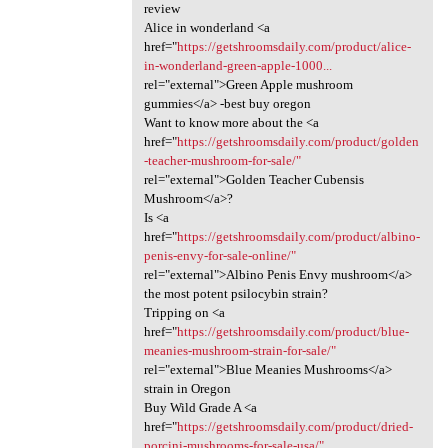
review
Alice in wonderland <a
href="
https://getshroomsdaily.com/product/alice-
in-wonderland-green-apple-1000...
rel="external">Green Apple mushroom
gummies</a> -best buy oregon
Want to know more about the <a
href="
https://getshroomsdaily.com/product/golden
-teacher-mushroom-for-sale/"
rel="external">Golden Teacher Cubensis
Mushroom</a>?
Is <a
href="
https://getshroomsdaily.com/product/albino-
penis-envy-for-sale-online/"
rel="external">Albino Penis Envy mushroom</a>
the most potent psilocybin strain?
Tripping on <a
href="
https://getshroomsdaily.com/product/blue-
meanies-mushroom-strain-for-sale/"
rel="external">Blue Meanies Mushrooms</a>
strain in Oregon
Buy Wild Grade A <a
href="
https://getshroomsdaily.com/product/dried-
porcini-mushrooms-for-sale-usa/"