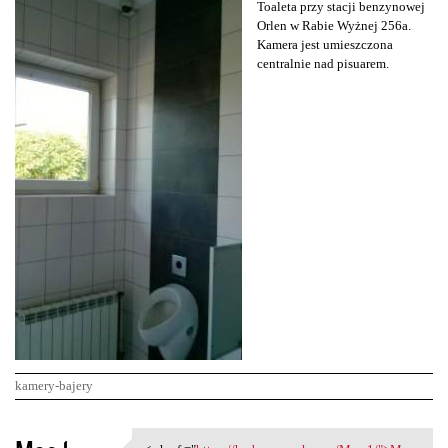
Toaleta przy stacji benzynowej
Orlen w Rabie Wyżnej 256a.
Kamera jest umieszczona
centralnie nad pisuarem.
kamery-bajery
K