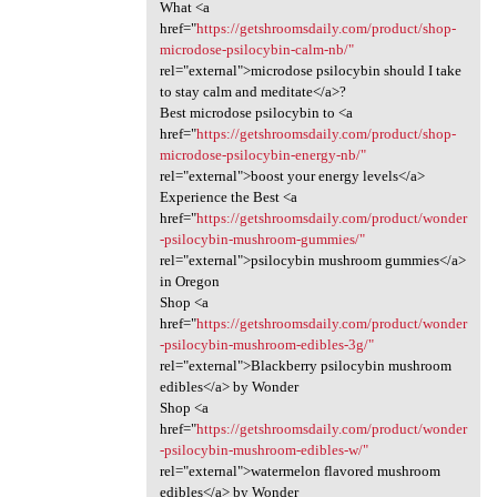
What <a
href="
https://getshroomsdaily.com/product/shop-
microdose-psilocybin-calm-nb/"
rel="external">microdose psilocybin should I take
to stay calm and meditate</a>?
Best microdose psilocybin to <a
href="
https://getshroomsdaily.com/product/shop-
microdose-psilocybin-energy-nb/"
rel="external">boost your energy levels</a>
Experience the Best <a
href="
https://getshroomsdaily.com/product/wonder
-psilocybin-mushroom-gummies/"
rel="external">psilocybin mushroom gummies</a>
in Oregon
Shop <a
href="
https://getshroomsdaily.com/product/wonder
-psilocybin-mushroom-edibles-3g/"
rel="external">Blackberry psilocybin mushroom
edibles</a> by Wonder
Shop <a
href="
https://getshroomsdaily.com/product/wonder
-psilocybin-mushroom-edibles-w/"
rel="external">watermelon flavored mushroom
edibles</a> by Wonder