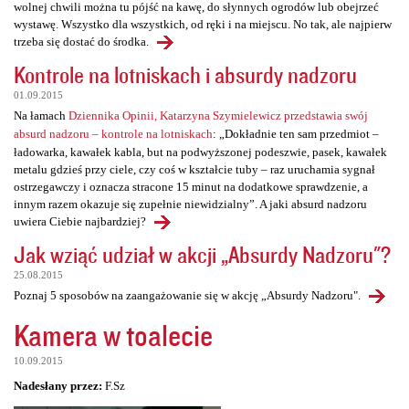
wolnej chwili można tu pójść na kawę, do słynnych ogrodów lub obejrzeć
wystawę. Wszystko dla wszystkich, od ręki i na miejscu. No tak, ale najpierw
trzeba się dostać do środka.
Kontrole na lotniskach i absurdy nadzoru
01.09.2015
Na łamach
Dziennika Opinii, Katarzyna Szymielewicz przedstawia swój
absurd nadzoru – kontrole na lotniskach
: „Dokładnie ten sam przedmiot –
ładowarka, kawałek kabla, but na podwyższonej podeszwie, pasek, kawałek
metalu gdzieś przy ciele, czy coś w kształcie tuby – raz uruchamia sygnał
ostrzegawczy i oznacza stracone 15 minut na dodatkowe sprawdzenie, a
innym razem okazuje się zupełnie niewidzialny”. A jaki absurd nadzoru
uwiera Ciebie najbardziej?
Jak wziąć udział w akcji „Absurdy Nadzoru"?
25.08.2015
Poznaj 5 sposobów na zaangażowanie się w akcję „Absurdy Nadzoru".
Kamera w toalecie
10.09.2015
Nadesłany przez:
F.Sz