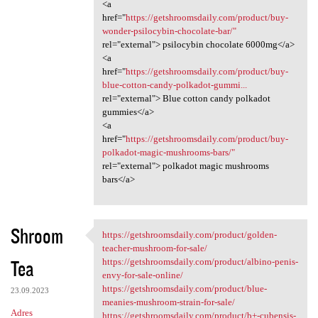
<a
href="
https://getshroomsdaily.com/product/buy-
wonder-psilocybin-chocolate-bar/"
rel="external"> psilocybin chocolate 6000mg</a>
<a
href="
https://getshroomsdaily.com/product/buy-
blue-cotton-candy-polkadot-gummi...
rel="external"> Blue cotton candy polkadot
gummies</a>
<a
href="
https://getshroomsdaily.com/product/buy-
polkadot-magic-mushrooms-bars/"
rel="external"> polkadot magic mushrooms
bars</a>
Shroom
https://getshroomsdaily.com/product/golden-
https://getshroomsdaily.com
teacher-mushroom-for-sale/
Tea
https://getshroomsdaily.com/product/albino-penis-
envy-for-sale-online/
https://getshroomsdaily.com/product/blue-
23.09.2023
meanies-mushroom-strain-for-sale/
Adres
https://getshroomsdaily.com/product/b+-cubensis-