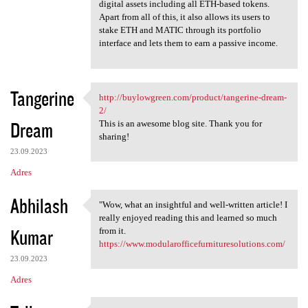
digital assets including all ETH-based tokens.
Apart from all of this, it also allows its users to
stake ETH and MATIC through its portfolio
interface and lets them to earn a passive income.
Tangerine
http://buylowgreen.com/product/tangerine-dream-
http://buylowgreen.com
2/
Dream
This is an awesome blog site. Thank you for
sharing!
23.09.2023
Adres
Abhilash
"Wow, what an insightful and well-written article! I
"Wow, what an insightful and
really enjoyed reading this and learned so much
Kumar
from it.
https://www.modularofficefurnituresolutions.com/
23.09.2023
Adres