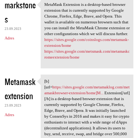
markstone
MetaMask Extension is a desktop-based browser
MetaMask Extension is a
extension that is currently supported by Google
s
Chrome, Firefox, Edge, Brave, and Opera. This
wallet is available on numerous browsers such that
you can install the MetaMask Chrome extension or
23.09.2023
other configurations which we will discuss further.
Adres
https://sites.google.com/coinslogs.com/metamask-
extension/home
https://sites.google.com/metsmask.com/metamaskc
romeextension/home
Metamask
[b]
[b][url=https://sites.google
[url=
https://sites.google.com/metamaklog.com/met
extension
amaskbrowser-extension/home]M...
Extension[/url]
[/b] is a desktop-based browser extension that is
currently supported by Google Chrome, Firefox,
23.09.2023
Edge, Brave, and Opera. It was initially launched
Adres
by ConsenSys in 2016 and makes it easy for crypto
enthusiasts to interact with a wide range of dApps
(decentralized applications). It allows its users to
buy, send, receive, swap, and bridge over 500,000