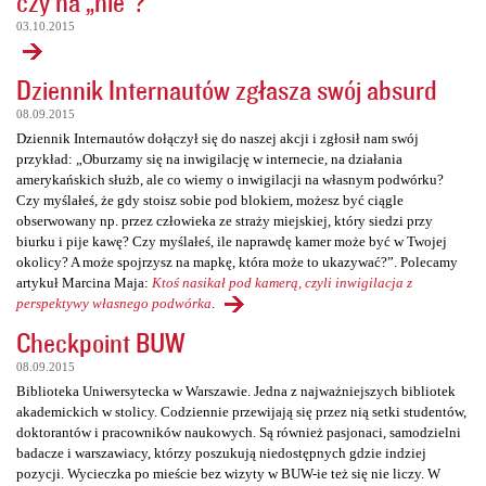
czy na „nie”?
03.10.2015
Dziennik Internautów zgłasza swój absurd
08.09.2015
Dziennik Internautów dołączył się do naszej akcji i zgłosił nam swój
przykład: „Oburzamy się na inwigilację w internecie, na działania
amerykańskich służb, ale co wiemy o inwigilacji na własnym podwórku?
Czy myślałeś, że gdy stoisz sobie pod blokiem, możesz być ciągle
obserwowany np. przez człowieka ze straży miejskiej, który siedzi przy
biurku i pije kawę? Czy myślałeś, ile naprawdę kamer może być w Twojej
okolicy? A może spojrzysz na mapkę, która może to ukazywać?”. Polecamy
artykuł Marcina Maja:
Ktoś nasikał pod kamerą, czyli inwigilacja z
perspektywy własnego podwórka
.
Checkpoint BUW
08.09.2015
Biblioteka Uniwersytecka w Warszawie. Jedna z najważniejszych bibliotek
akademickich w stolicy. Codziennie przewijają się przez nią setki studentów,
doktorantów i pracowników naukowych. Są również pasjonaci, samodzielni
badacze i warszawiacy, którzy poszukują niedostępnych gdzie indziej
pozycji. Wycieczka po mieście bez wizyty w BUW-ie też się nie liczy. W