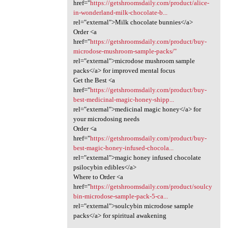
href="
https://getshroomsdaily.com/product/alice-
in-wonderland-milk-chocolate-b...
rel="external">Milk chocolate bunnies</a>
Order <a
href="
https://getshroomsdaily.com/product/buy-
microdose-mushroom-sample-packs/"
rel="external">microdose mushroom sample
packs</a> for improved mental focus
Get the Best <a
href="
https://getshroomsdaily.com/product/buy-
best-medicinal-magic-honey-shipp...
rel="external">medicinal magic honey</a> for
your microdosing needs
Order <a
href="
https://getshroomsdaily.com/product/buy-
best-magic-honey-infused-chocola...
rel="external">magic honey infused chocolate
psilocybin edibles</a>
Where to Order <a
href="
https://getshroomsdaily.com/product/soulcy
bin-microdose-sample-pack-5-ca...
rel="external">soulcybin microdose sample
packs</a> for spiritual awakening