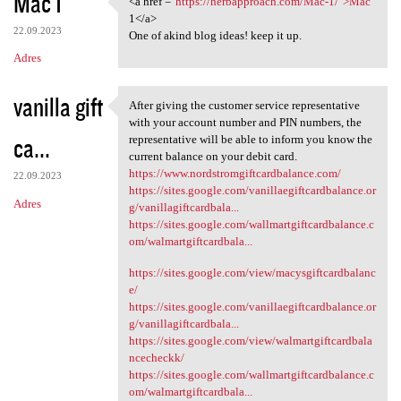
Mac 1
<a href ="
https://herbapproach.com/Mac-1/">Mac
<a href ="https:/
o
1</a>
22.09.2023
m
One of akind blog ideas! keep it up.
Adres
e
n
vanilla gift
After giving the customer service representative
t
After giving the customer
with your account number and PIN numbers, the
a
ca...
representative will be able to inform you know the
current balance on your debit card.
r
https://www.nordstromgiftcardbalance.com/
22.09.2023
z
https://sites.google.com/vanillaegiftcardbalance.or
Adres
g/vanillagiftcardbala...
e
https://sites.google.com/wallmartgiftcardbalance.c
om/walmartgiftcardbala...
https://sites.google.com/view/macysgiftcardbalanc
e/
https://sites.google.com/vanillaegiftcardbalance.or
g/vanillagiftcardbala...
https://sites.google.com/view/walmartgiftcardbala
ncecheckk/
https://sites.google.com/wallmartgiftcardbalance.c
om/walmartgiftcardbala...