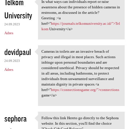
Telkom
In what ways can individuals report or raise
In what ways can individuals
awareness about the presence of hidden cameras in
University
restrooms, as discussed in the article?
Greeting :<a
href="
https://journals.telkomuniversity.ac.id/">Tel
24.09.2023
kom
University</a>
Adres
devidpaul
Cameras in toilets are an invasive breach of
Cameras in toilets are an
privacy and illegal in most places. Such actions
24.09.2023
infringe upon personal boundaries and are
considered unethical. Privacy should be respected
Adres
in all areas, including bathrooms, to protect
individuals from unwarranted surveillance and
maintain dignity in private spaces.<a
href="
https://connectionsgame.org/">connections
game</a>
sephora
Follow this link Hereto go directly to the Sephora
Follow this link Hereto go
website. In this section, you'll find the choice
"Check Gift Card Balance".