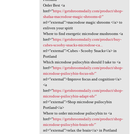
Order Best <a
href="
https://getshroomsdaily.com/product/shop-
shafaa-macrodose-magic-shrooms-d/"
rel="external">macrodose magic shrooms </a> to
enliven your spirit
Where to find energetic microdose mushrooms <a
href="
https://getshroomsdaily.com/product/buy-
cubes-scooby-snacks-microdose-ca...
rel="external">Cubes - Scooby Snacks</a> in
Portland
Which microdose psilocybin should I take to <a
href="
https://getshroomsdaily.com/product/shop-
microdose-psilocybin-focus-nb/"
rel="external">Improve focus and cognition</a>
<a
href="
https://getshroomsdaily.com/product/shop-
microdose-psilocybin-adapt-nb/"
rel="external">Shop microdose psilocybin
Portland</a>
Where to order microdose psilocybin to <a
href="
https://getshroomsdaily.com/product/shop-
microdose-psilocybin-brain-nb/"
rel="external">relax the brain</a> in Portland