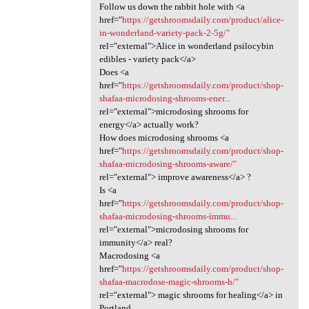
Follow us down the rabbit hole with <a
href="
https://getshroomsdaily.com/product/alice-
in-wonderland-variety-pack-2-5g/"
rel="external">Alice in wonderland psilocybin
edibles - variety pack</a>
Does <a
href="
https://getshroomsdaily.com/product/shop-
shafaa-microdosing-shrooms-ener...
rel="external">microdosing shrooms for
energy</a> actually work?
How does microdosing shrooms <a
href="
https://getshroomsdaily.com/product/shop-
shafaa-microdosing-shrooms-aware/"
rel="external"> improve awareness</a> ?
Is <a
href="
https://getshroomsdaily.com/product/shop-
shafaa-microdosing-shrooms-immu...
rel="external">microdosing shrooms for
immunity</a> real?
Macrodosing <a
href="
https://getshroomsdaily.com/product/shop-
shafaa-macrodose-magic-shrooms-h/"
rel="external"> magic shrooms for healing</a> in
Portland