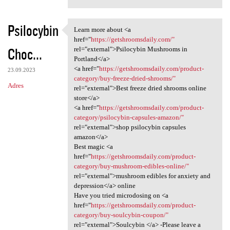
Psilocybin
Learn more about <a
Learn more about <a href=
href="
https://getshroomsdaily.com/"
Choc...
rel="external">Psilocybin Mushrooms in
Portland</a>
<a href="
https://getshroomsdaily.com/product-
23.09.2023
category/buy-freeze-dried-shrooms/"
Adres
rel="external">Best freeze dried shrooms online
store</a>
<a href="
https://getshroomsdaily.com/product-
category/psilocybin-capsules-amazon/"
rel="external">shop psilocybin capsules
amazon</a>
Best magic <a
href="
https://getshroomsdaily.com/product-
category/buy-mushroom-edibles-online/"
rel="external">mushroom edibles for anxiety and
depression</a> online
Have you tried microdosing on <a
href="
https://getshroomsdaily.com/product-
category/buy-soulcybin-coupon/"
rel="external">Soulcybin </a> -Please leave a