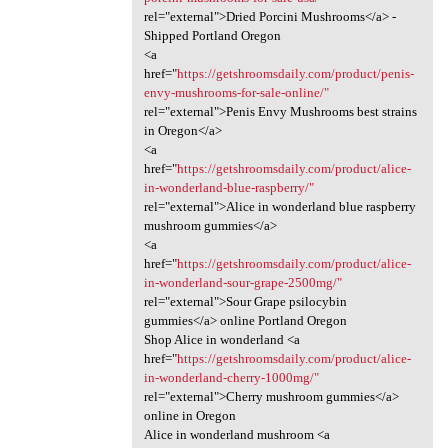
rel="external">Dried Porcini Mushrooms</a> -
Shipped Portland Oregon
<a
href="
https://getshroomsdaily.com/product/penis-
envy-mushrooms-for-sale-online/"
rel="external">Penis Envy Mushrooms best strains
in Oregon</a>
<a
href="
https://getshroomsdaily.com/product/alice-
in-wonderland-blue-raspberry/"
rel="external">Alice in wonderland blue raspberry
mushroom gummies</a>
<a
href="
https://getshroomsdaily.com/product/alice-
in-wonderland-sour-grape-2500mg/"
rel="external">Sour Grape psilocybin
gummies</a> online Portland Oregon
Shop Alice in wonderland <a
href="
https://getshroomsdaily.com/product/alice-
in-wonderland-cherry-1000mg/"
rel="external">Cherry mushroom gummies</a>
online in Oregon
Alice in wonderland mushroom <a