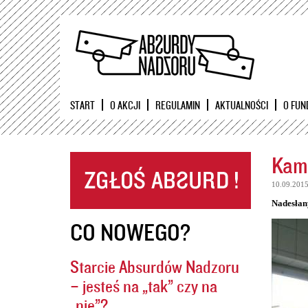
START
O AKCJI
REGULAMIN
AKTUALNOŚCI
O FUN
Kame
10.09.201
Nadesłan
CO NOWEGO?
Starcie Absurdów Nadzoru
– jesteś na „tak” czy na
„nie”?