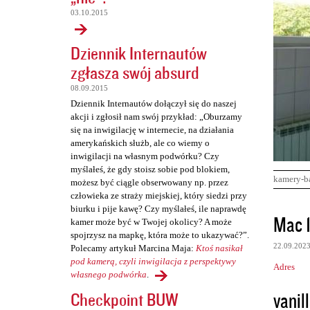
03.10.2015
Dziennik Internautów
zgłasza swój absurd
08.09.2015
Dziennik Internautów dołączył się do naszej
akcji i zgłosił nam swój przykład: „Oburzamy
się na inwigilację w internecie, na działania
amerykańskich służb, ale co wiemy o
inwigilacji na własnym podwórku? Czy
myślałeś, że gdy stoisz sobie pod blokiem,
kamery-b
możesz być ciągle obserwowany np. przez
człowieka ze straży miejskiej, który siedzi przy
biurku i pije kawę? Czy myślałeś, ile naprawdę
K
Mac 
kamer może być w Twojej okolicy? A może
o
spojrzysz na mapkę, która może to ukazywać?”.
22.09.202
Polecamy artykuł Marcina Maja:
Ktoś nasikał
m
pod kamerą, czyli inwigilacja z perspektywy
Adres
e
własnego podwórka
.
n
vanill
Checkpoint BUW