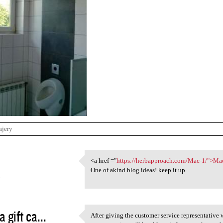
ajery
1
<a href ="
https://herbapproach.com/Mac-1/">Ma
<a href ="https:/
One of akind blog ideas! keep it up.
3
a gift ca...
After giving the customer service representativ
After giving the customer