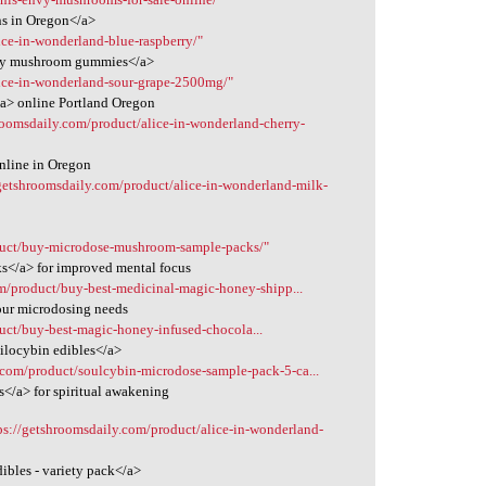
ns in Oregon</a>
ice-in-wonderland-blue-raspberry/"
erry mushroom gummies</a>
lice-in-wonderland-sour-grape-2500mg/"
a> online Portland Oregon
roomsdaily.com/product/alice-in-wonderland-cherry-
nline in Oregon
/getshroomsdaily.com/product/alice-in-wonderland-milk-
duct/buy-microdose-mushroom-sample-packs/"
s</a> for improved mental focus
om/product/buy-best-medicinal-magic-honey-shipp...
our microdosing needs
uct/buy-best-magic-honey-infused-chocola...
ilocybin edibles</a>
.com/product/soulcybin-microdose-sample-pack-5-ca...
</a> for spiritual awakening
ps://getshroomsdaily.com/product/alice-in-wonderland-
ibles - variety pack</a>