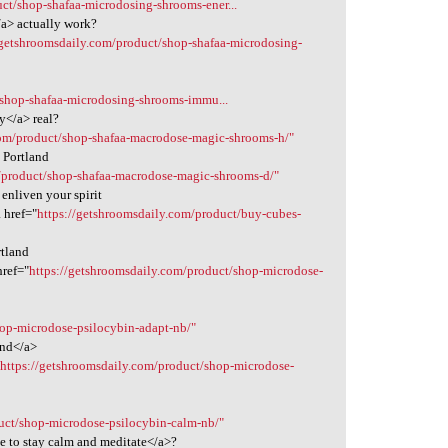
ct/shop-shafaa-microdosing-shrooms-ener...
/a> actually work?
/getshroomsdaily.com/product/shop-shafaa-microdosing-
/shop-shafaa-microdosing-shrooms-immu...
y</a> real?
com/product/shop-shafaa-macrodose-magic-shrooms-h/"
 Portland
m/product/shop-shafaa-macrodose-magic-shrooms-d/"
enliven your spirit
 href="
https://getshroomsdaily.com/product/buy-cubes-
rtland
href="
https://getshroomsdaily.com/product/shop-microdose-
hop-microdose-psilocybin-adapt-nb/"
and</a>
"
https://getshroomsdaily.com/product/shop-microdose-
uct/shop-microdose-psilocybin-calm-nb/"
ke to stay calm and meditate</a>?