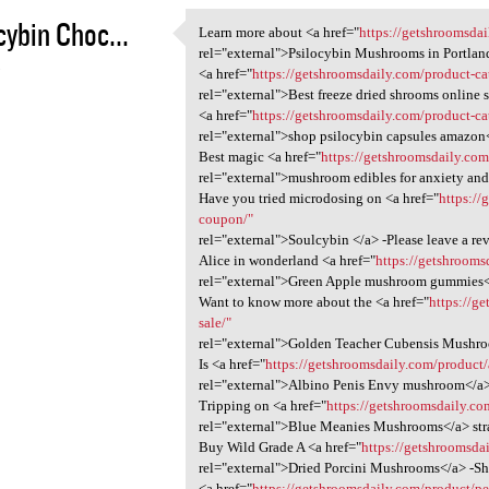
cybin Choc...
Learn more about <a href="
https://getshroomsdai
Learn more about <a href=
rel="external">Psilocybin Mushrooms in Portlan
3
<a href="
https://getshroomsdaily.com/product-ca
rel="external">Best freeze dried shrooms online 
<a href="
https://getshroomsdaily.com/product-c
rel="external">shop psilocybin capsules amazon
Best magic <a href="
https://getshroomsdaily.co
rel="external">mushroom edibles for anxiety and
Have you tried microdosing on <a href="
https:/
coupon/"
rel="external">Soulcybin </a> -Please leave a re
Alice in wonderland <a href="
https://getshrooms
rel="external">Green Apple mushroom gummies<
Want to know more about the <a href="
https://g
sale/"
rel="external">Golden Teacher Cubensis Mushr
Is <a href="
https://getshroomsdaily.com/product/
rel="external">Albino Penis Envy mushroom</a> 
Tripping on <a href="
https://getshroomsdaily.co
rel="external">Blue Meanies Mushrooms</a> str
Buy Wild Grade A <a href="
https://getshroomsda
rel="external">Dried Porcini Mushrooms</a> -S
<a href="
https://getshroomsdaily.com/product/p