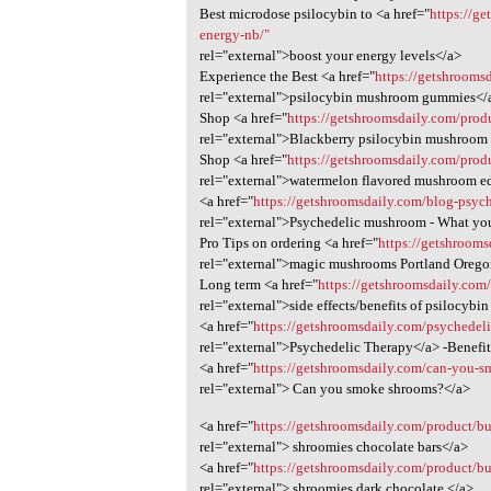
Best microdose psilocybin to <a href="
https://g
energy-nb/"
rel="external">boost your energy levels</a>
Experience the Best <a href="
https://getshroom
rel="external">psilocybin mushroom gummies</
Shop <a href="
https://getshroomsdaily.com/pro
rel="external">Blackberry psilocybin mushroom
Shop <a href="
https://getshroomsdaily.com/pro
rel="external">watermelon flavored mushroom e
<a href="
https://getshroomsdaily.com/blog-psyc
rel="external">Psychedelic mushroom - What y
Pro Tips on ordering <a href="
https://getshroom
rel="external">magic mushrooms Portland Oreg
Long term <a href="
https://getshroomsdaily.com
rel="external">side effects/benefits of psilocyb
<a href="
https://getshroomsdaily.com/psychedeli
rel="external">Psychedelic Therapy</a> -Benefi
<a href="
https://getshroomsdaily.com/can-you-sm
rel="external"> Can you smoke shrooms?</a>
<a href="
https://getshroomsdaily.com/product/bu
rel="external"> shroomies chocolate bars</a>
<a href="
https://getshroomsdaily.com/product/bu
rel="external"> shroomies dark chocolate </a>