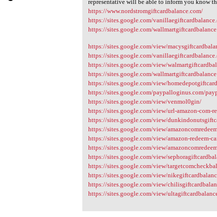
representative will be able to inform you know th
3
https://www.nordstromgiftcardbalance.com/
https://sites.google.com/vanillaegiftcardbalance.
https://sites.google.com/wallmartgiftcardbalance
https://sites.google.com/view/macysgiftcardbala
https://sites.google.com/vanillaegiftcardbalance.
https://sites.google.com/view/walmartgiftcardb
https://sites.google.com/wallmartgiftcardbalance
https://sites.google.com/view/homedepotgiftcar
https://sites.google.com/paypalloginus.com/payp
https://sites.google.com/view/venmol0gin/
https://sites.google.com/view/url-amazon-com-r
https://sites.google.com/view/dunkindonutsgiftc
https://sites.google.com/view/amazoncomredeem
https://sites.google.com/view/amazon-redeem-c
https://sites.google.com/view/amazoncomredee
https://sites.google.com/view/sephoragiftcardba
https://sites.google.com/view/targetcomcheckba
https://sites.google.com/view/nikegiftcardbalanc
https://sites.google.com/view/chilisgiftcardbala
https://sites.google.com/view/ultagiftcardbalanc