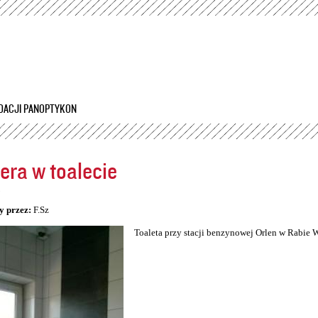
Przejdź
do
treści
DACJI PANOPTYKON
ra w toalecie
5
y przez:
F.Sz
Toaleta przy stacji benzynowej Orlen w Rabie 