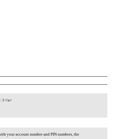
c
1</a>
e with your account number and PIN numbers, the