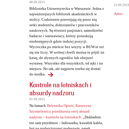
t
08.09.2015
22.09.202
a
Biblioteka Uniwersytecka w Warszawie. Jedna z
Adres
najważniejszych bibliotek akademickich w
r
stolicy. Codziennie przewijają się przez nią
z
setki studentów, doktorantów i pracowników
naukowych. Są również pasjonaci, samodzielni
e
badacze i warszawiacy, którzy poszukują
niedostępnych gdzie indziej pozycji.
Wycieczka po mieście bez wizyty w BUW-ie też
się nie liczy. W wolnej chwili można tu pójść na
kawę, do słynnych ogrodów lub obejrzeć
wystawę. Wszystko dla wszystkich, od ręki i na
miejscu. No tak, ale najpierw trzeba się dostać
do środka.
Kontrole na lotniskach i
absurdy nadzoru
01.09.2015
Na łamach
Dziennika Opinii, Katarzyna
Szymielewicz przedstawia swój absurd
nadzoru – kontrole na lotniskach
: „Dokładnie
ten sam przedmiot – ładowarka, kawałek kabla,
but na podwyższonej podeszwie, pasek,