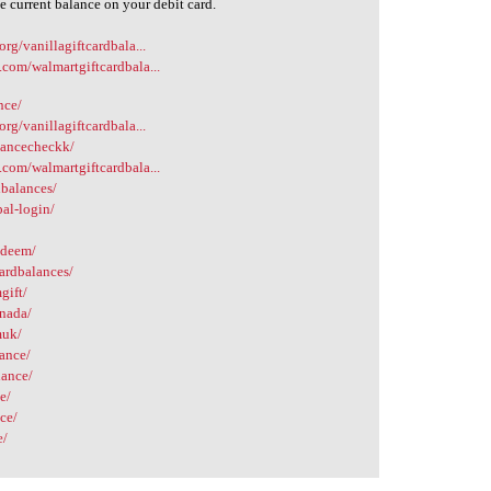
e current balance on your debit card.
org/vanillagiftcardbala...
.com/walmartgiftcardbala...
nce/
org/vanillagiftcardbala...
alancecheckk/
.com/walmartgiftcardbala...
dbalances/
al-login/
edeem/
ardbalances/
gift/
anada/
muk/
lance/
lance/
e/
nce/
e/