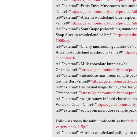
rel="external">Penis Envy Mushrooms best strai
<a href="
https://getshroomsdaily.com/product/al
rel="external">Alice in wonderland blue raspb
<a href="
https://getshroomsdaily.com/product/a
rel="external">Sour Grape psilocybin gummies</
Shop Alice in wonderland <a href="
https://getsh
1000mg/"
rel="external">Cherry mushroom gummies</a> o
Alice in wonderland mushroom <a href="
https:/
chocolate-b...
rel="external">Milk chocolate bunnies</a>
Order <a href="
https://getshroomsdaily.com/pro
rel="external">microdose mushroom sample pack
Get the Best <a href="
https://getshroomsdaily.c
rel="external">medicinal magic honey</a> for y
Order <a href="
https://getshroomsdaily.com/prod
rel="external">magic honey infused chocolate ps
Where to Order <a href="
https://getshroomsdaily
rel="external">soulcybin microdose sample packs
Follow us down the rabbit hole with <a href="
htt
variety-pack-2-5g/"
rel="external">Alice in wonderland psilocybin ed