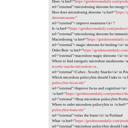
Does <a href="
https://getshroomsdaily.com/produ
rel="external">microdosing shrooms for energy<
How does microdosing shrooms <a href="
https:/
shrooms-aware/"
rel="external"> improve awareness</a> ?
Is <a href="
https://getshroomsdaily.com/product
rel="external">microdosing shrooms for immunit
Macrodosing <a href="
https://getshroomsdaily.
rel="external"> magic shrooms for healing</a> in
Order Best <a href="
https://getshroomsdaily.co
rel="external">macrodose magic shrooms </a> to 
Where to find energetic microdose mushrooms <a
scooby-snacks-microdose-ca...
rel="external">Cubes - Scooby Snacks</a> in Po
Which microdose psilocybin should I take to <a 
psilocybin-focus-nb/"
rel="external">Improve focus and cognition</a>
<a href="
https://getshroomsdaily.com/product/s
rel="external">Shop microdose psilocybin Portl
Where to order microdose psilocybin to <a href=
psilocybin-brain-nb/"
rel="external">relax the brain</a> in Portland
What <a href="
https://getshroomsdaily.com/prod
rel="external">microdose psilocybin should I ta