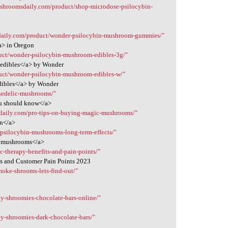
etshroomsdaily.com/product/shop-microdose-psilocybin-
sdaily.com/product/wonder-psilocybin-mushroom-gummies/"
a> in Oregon
duct/wonder-psilocybin-mushroom-edibles-3g/"
 edibles</a> by Wonder
duct/wonder-psilocybin-mushroom-edibles-w/"
dibles</a> by Wonder
hedelic-mushrooms/"
ou should know</a>
sdaily.com/pro-tips-on-buying-magic-mushrooms/"
on</a>
/psilocybin-mushrooms-long-term-effects/"
in mushrooms</a>
c-therapy-benefits-and-pain-points/"
ts and Customer Pain Points 2023
oke-shrooms-lets-find-out/"
y-shroomies-chocolate-bars-online/"
y-shroomies-dark-chocolate-bars/"