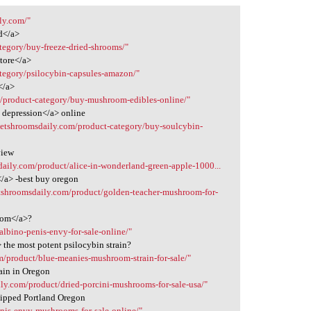
ly.com/"
d</a>
tegory/buy-freeze-dried-shrooms/"
store</a>
ategory/psilocybin-capsules-amazon/"
</a>
m/product-category/buy-mushroom-edibles-online/"
 depression</a> online
/getshroomsdaily.com/product-category/buy-soulcybin-
view
daily.com/product/alice-in-wonderland-green-apple-1000...
/a> -best buy oregon
etshroomsdaily.com/product/golden-teacher-mushroom-for-
oom</a>?
albino-penis-envy-for-sale-online/"
the most potent psilocybin strain?
m/product/blue-meanies-mushroom-strain-for-sale/"
ain in Oregon
ily.com/product/dried-porcini-mushrooms-for-sale-usa/"
hipped Portland Oregon
enis-envy-mushrooms-for-sale-online/"