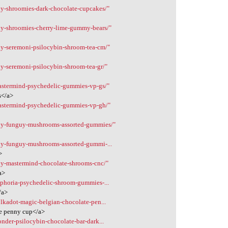
uy-shroomies-dark-chocolate-cupcakes/"
uy-shroomies-cherry-lime-gummy-bears/"
uy-seremoni-psilocybin-shroom-tea-cm/"
uy-seremoni-psilocybin-shroom-tea-gr/"
astermind-psychedelic-gummies-vp-gs/"
s</a>
mastermind-psychedelic-gummies-vp-gh/"
buy-funguy-mushrooms-assorted-gummies/"
uy-funguy-mushrooms-assorted-gummi-...
>
uy-mastermind-chocolate-shrooms-cnc/"
a>
uphoria-psychedelic-shroom-gummies-...
/a>
lkadot-magic-belgian-chocolate-pen...
te penny cup</a>
nder-psilocybin-chocolate-bar-dark...