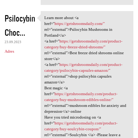
Psilocybin
Learn more about <a
Learn more about <a href=
href="
https://getshroomsdaily.com/"
Choc...
rel="external">Psilocybin Mushrooms in
Portland</a>
<a href="
https://getshroomsdaily.com/product-
23.09.2023
category/buy-freeze-dried-shrooms/"
Adres
rel="external">Best freeze dried shrooms online
store</a>
<a href="
https://getshroomsdaily.com/product-
category/psilocybin-capsules-amazon/"
rel="external">shop psilocybin capsules
amazon</a>
Best magic <a
href="
https://getshroomsdaily.com/product-
category/buy-mushroom-edibles-online/"
rel="external">mushroom edibles for anxiety and
depression</a> online
Have you tried microdosing on <a
href="
https://getshroomsdaily.com/product-
category/buy-soulcybin-coupon/"
rel="external">Soulcybin </a> -Please leave a