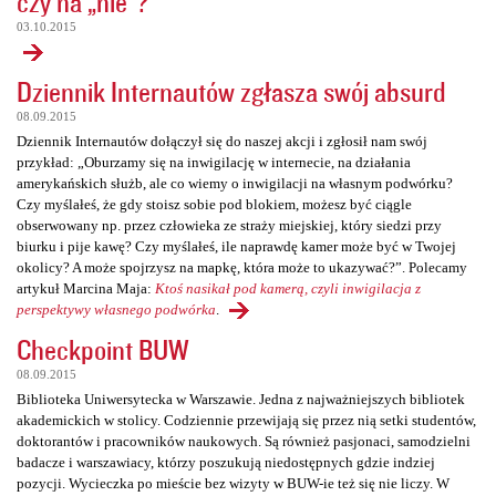
czy na „nie”?
03.10.2015
Dziennik Internautów zgłasza swój absurd
08.09.2015
Dziennik Internautów dołączył się do naszej akcji i zgłosił nam swój
przykład: „Oburzamy się na inwigilację w internecie, na działania
amerykańskich służb, ale co wiemy o inwigilacji na własnym podwórku?
Czy myślałeś, że gdy stoisz sobie pod blokiem, możesz być ciągle
obserwowany np. przez człowieka ze straży miejskiej, który siedzi przy
biurku i pije kawę? Czy myślałeś, ile naprawdę kamer może być w Twojej
okolicy? A może spojrzysz na mapkę, która może to ukazywać?”. Polecamy
artykuł Marcina Maja:
Ktoś nasikał pod kamerą, czyli inwigilacja z
perspektywy własnego podwórka
.
Checkpoint BUW
08.09.2015
Biblioteka Uniwersytecka w Warszawie. Jedna z najważniejszych bibliotek
akademickich w stolicy. Codziennie przewijają się przez nią setki studentów,
doktorantów i pracowników naukowych. Są również pasjonaci, samodzielni
badacze i warszawiacy, którzy poszukują niedostępnych gdzie indziej
pozycji. Wycieczka po mieście bez wizyty w BUW-ie też się nie liczy. W