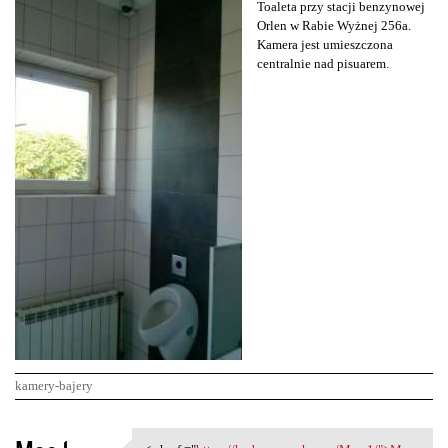
Toaleta przy stacji benzynowej
Orlen w Rabie Wyżnej 256a.
Kamera jest umieszczona
centralnie nad pisuarem.
kamery-bajery
K