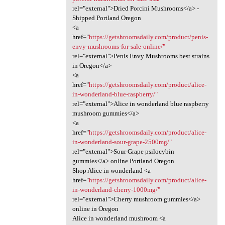
rel="external">Dried Porcini Mushrooms</a> -
Shipped Portland Oregon
<a
href="
https://getshroomsdaily.com/product/penis-
envy-mushrooms-for-sale-online/"
rel="external">Penis Envy Mushrooms best strains
in Oregon</a>
<a
href="
https://getshroomsdaily.com/product/alice-
in-wonderland-blue-raspberry/"
rel="external">Alice in wonderland blue raspberry
mushroom gummies</a>
<a
href="
https://getshroomsdaily.com/product/alice-
in-wonderland-sour-grape-2500mg/"
rel="external">Sour Grape psilocybin
gummies</a> online Portland Oregon
Shop Alice in wonderland <a
href="
https://getshroomsdaily.com/product/alice-
in-wonderland-cherry-1000mg/"
rel="external">Cherry mushroom gummies</a>
online in Oregon
Alice in wonderland mushroom <a