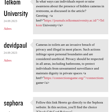
Telkom
In what ways can individuals report or raise
In what ways can individuals
awareness about the presence of hidden cameras in
University
restrooms, as discussed in the article?
Greeting :<a
href="
https://journals.telkomuniversity.ac.id/">Tel
24.09.2023
kom
University</a>
Adres
devidpaul
Cameras in toilets are an invasive breach of
Cameras in toilets are an
privacy and illegal in most places. Such actions
24.09.2023
infringe upon personal boundaries and are
considered unethical. Privacy should be respected
Adres
in all areas, including bathrooms, to protect
individuals from unwarranted surveillance and
maintain dignity in private spaces.<a
href="
https://connectionsgame.org/">connections
game</a>
sephora
Follow this link Hereto go directly to the Sephora
Follow this link Hereto go
website. In this section, you'll find the choice
"Check Gift Card Balance".