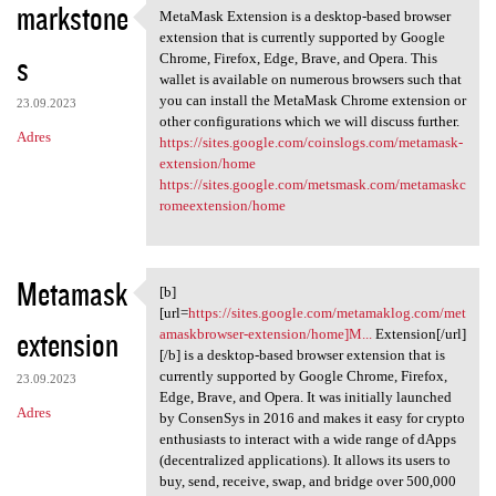
markstone
MetaMask Extension is a desktop-based browser
MetaMask Extension is a
extension that is currently supported by Google
s
Chrome, Firefox, Edge, Brave, and Opera. This
wallet is available on numerous browsers such that
you can install the MetaMask Chrome extension or
23.09.2023
other configurations which we will discuss further.
Adres
https://sites.google.com/coinslogs.com/metamask-
extension/home
https://sites.google.com/metsmask.com/metamaskc
romeextension/home
Metamask
[b]
[b][url=https://sites.google
[url=
https://sites.google.com/metamaklog.com/met
extension
amaskbrowser-extension/home]M...
Extension[/url]
[/b] is a desktop-based browser extension that is
currently supported by Google Chrome, Firefox,
23.09.2023
Edge, Brave, and Opera. It was initially launched
Adres
by ConsenSys in 2016 and makes it easy for crypto
enthusiasts to interact with a wide range of dApps
(decentralized applications). It allows its users to
buy, send, receive, swap, and bridge over 500,000