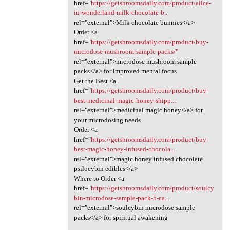
href="
https://getshroomsdaily.com/product/alice-
in-wonderland-milk-chocolate-b...
rel="external">Milk chocolate bunnies</a>
Order <a
href="
https://getshroomsdaily.com/product/buy-
microdose-mushroom-sample-packs/"
rel="external">microdose mushroom sample
packs</a> for improved mental focus
Get the Best <a
href="
https://getshroomsdaily.com/product/buy-
best-medicinal-magic-honey-shipp...
rel="external">medicinal magic honey</a> for
your microdosing needs
Order <a
href="
https://getshroomsdaily.com/product/buy-
best-magic-honey-infused-chocola...
rel="external">magic honey infused chocolate
psilocybin edibles</a>
Where to Order <a
href="
https://getshroomsdaily.com/product/soulcy
bin-microdose-sample-pack-5-ca...
rel="external">soulcybin microdose sample
packs</a> for spiritual awakening