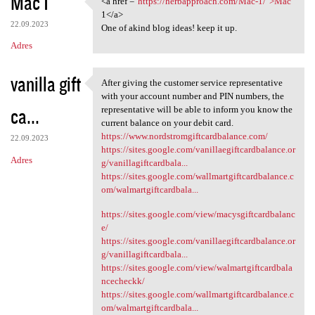
Mac 1
<a href ="
https://herbapproach.com/Mac-1/">Mac
<a href ="https:/
o
1</a>
22.09.2023
m
One of akind blog ideas! keep it up.
Adres
e
n
vanilla gift
After giving the customer service representative
t
After giving the customer
with your account number and PIN numbers, the
a
ca...
representative will be able to inform you know the
current balance on your debit card.
r
https://www.nordstromgiftcardbalance.com/
22.09.2023
z
https://sites.google.com/vanillaegiftcardbalance.or
Adres
g/vanillagiftcardbala...
e
https://sites.google.com/wallmartgiftcardbalance.c
om/walmartgiftcardbala...
https://sites.google.com/view/macysgiftcardbalanc
e/
https://sites.google.com/vanillaegiftcardbalance.or
g/vanillagiftcardbala...
https://sites.google.com/view/walmartgiftcardbala
ncecheckk/
https://sites.google.com/wallmartgiftcardbalance.c
om/walmartgiftcardbala...