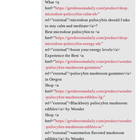
What <a
href="
https://getshroomsdaily.com/product/shop-
microdose-psilocybin-calm-nb/"
rel="external">microdose psilocybin should I take
to stay calm and meditate</a>?
Best microdose psilocybin to <a
href="
https://getshroomsdaily.com/product/shop-
microdose-psilocybin-energy-nb/"
rel="external">boost your energy levels</a>
Experience the Best <a
href="
https://getshroomsdaily.com/product/wonder
-psilocybin-mushroom-gummies/"
rel="external">psilocybin mushroom gummies</a>
in Oregon
Shop <a
href="
https://getshroomsdaily.com/product/wonder
-psilocybin-mushroom-edibles-3g/"
rel="external">Blackberry psilocybin mushroom
edibles</a> by Wonder
Shop <a
href="
https://getshroomsdaily.com/product/wonder
-psilocybin-mushroom-edibles-w/"
rel="external">watermelon flavored mushroom
edibles</a> by Wonder