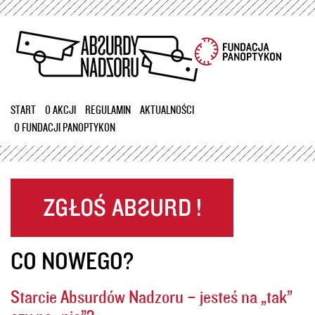
Przejdź
do
treści
START
O AKCJI
REGULAMIN
AKTUALNOŚCI
O FUNDACJI PANOPTYKON
CO NOWEGO?
Starcie Absurdów Nadzoru – jesteś na „tak”