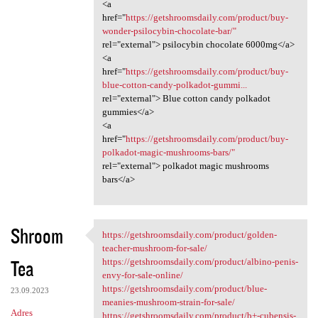
<a
href="
https://getshroomsdaily.com/product/buy-
wonder-psilocybin-chocolate-bar/"
rel="external"> psilocybin chocolate 6000mg</a>
<a
href="
https://getshroomsdaily.com/product/buy-
blue-cotton-candy-polkadot-gummi...
rel="external"> Blue cotton candy polkadot
gummies</a>
<a
href="
https://getshroomsdaily.com/product/buy-
polkadot-magic-mushrooms-bars/"
rel="external"> polkadot magic mushrooms
bars</a>
Shroom
https://getshroomsdaily.com/product/golden-
https://getshroomsdaily.com
teacher-mushroom-for-sale/
Tea
https://getshroomsdaily.com/product/albino-penis-
envy-for-sale-online/
https://getshroomsdaily.com/product/blue-
23.09.2023
meanies-mushroom-strain-for-sale/
Adres
https://getshroomsdaily.com/product/b+-cubensis-