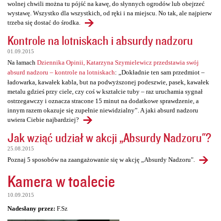
wolnej chwili można tu pójść na kawę, do słynnych ogrodów lub obejrzeć
wystawę. Wszystko dla wszystkich, od ręki i na miejscu. No tak, ale najpierw
trzeba się dostać do środka.
Kontrole na lotniskach i absurdy nadzoru
01.09.2015
Na łamach
Dziennika Opinii, Katarzyna Szymielewicz przedstawia swój
absurd nadzoru – kontrole na lotniskach
: „Dokładnie ten sam przedmiot –
ładowarka, kawałek kabla, but na podwyższonej podeszwie, pasek, kawałek
metalu gdzieś przy ciele, czy coś w kształcie tuby – raz uruchamia sygnał
ostrzegawczy i oznacza stracone 15 minut na dodatkowe sprawdzenie, a
innym razem okazuje się zupełnie niewidzialny”. A jaki absurd nadzoru
uwiera Ciebie najbardziej?
Jak wziąć udział w akcji „Absurdy Nadzoru"?
25.08.2015
Poznaj 5 sposobów na zaangażowanie się w akcję „Absurdy Nadzoru".
Kamera w toalecie
10.09.2015
Nadesłany przez:
F.Sz