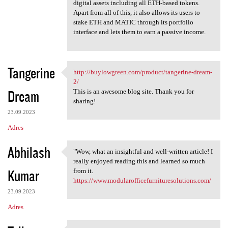
digital assets including all ETH-based tokens.
Apart from all of this, it also allows its users to
stake ETH and MATIC through its portfolio
interface and lets them to earn a passive income.
Tangerine
http://buylowgreen.com/product/tangerine-dream-
http://buylowgreen.com
2/
Dream
This is an awesome blog site. Thank you for
sharing!
23.09.2023
Adres
Abhilash
"Wow, what an insightful and well-written article! I
"Wow, what an insightful and
really enjoyed reading this and learned so much
Kumar
from it.
https://www.modularofficefurnituresolutions.com/
23.09.2023
Adres