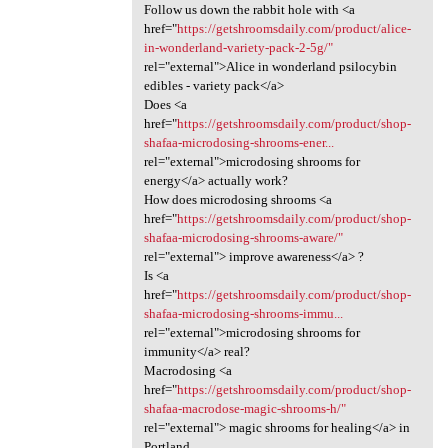
Follow us down the rabbit hole with <a
href="
https://getshroomsdaily.com/product/alice-
in-wonderland-variety-pack-2-5g/"
rel="external">Alice in wonderland psilocybin
edibles - variety pack</a>
Does <a
href="
https://getshroomsdaily.com/product/shop-
shafaa-microdosing-shrooms-ener...
rel="external">microdosing shrooms for
energy</a> actually work?
How does microdosing shrooms <a
href="
https://getshroomsdaily.com/product/shop-
shafaa-microdosing-shrooms-aware/"
rel="external"> improve awareness</a> ?
Is <a
href="
https://getshroomsdaily.com/product/shop-
shafaa-microdosing-shrooms-immu...
rel="external">microdosing shrooms for
immunity</a> real?
Macrodosing <a
href="
https://getshroomsdaily.com/product/shop-
shafaa-macrodose-magic-shrooms-h/"
rel="external"> magic shrooms for healing</a> in
Portland