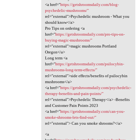
<a href="
https://getshroomsdaily.com/blog-
psychedelic-mushrooms/"
rel="external">Psychedelic mushroom - What you
should know</a>
Pro Tips on ordering <a
href="
https://getshroomsdaily.com/pro-tips-on-
buying-magic-mushrooms/"
rel="external">magic mushrooms Portland
Oregon</a>
Long term <a
href="
https://getshroomsdaily.com/psilocybin-
mushrooms-long-term-effects/"
rel="external">side effects/benefits of psilocybin
mushrooms</a>
<a href="
https://getshroomsdaily.com/psychedelic-
therapy-benefits-and-pain-points/"
rel="external">Psychedelic Therapy</a> -Benefits
and Customer Pain Points 2023
<a href="
https://getshroomsdaily.com/can-you-
smoke-shrooms-lets-find-out/"
rel="external"> Can you smoke shrooms?</a>
<a