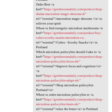
Order Best <a
href="
https://getshroomsdaily.com/product/shop-
shafaa-macrodose-magic-shrooms-d/"
rel="external">macrodose magic shrooms </a> to
enliven your spirit
Where to find energetic microdose mushrooms <a
href="
https://getshroomsdaily.com/product/buy-
cubes-scooby-snacks-microdose-ca...
rel="external">Cubes - Scooby Snacks</a> in
Portland
Which microdose psilocybin should I take to <a
href="
https://getshroomsdaily.com/product/shop-
microdose-psilocybin-focus-nb/"
rel="external">Improve focus and cognition</a>
<a
href="
https://getshroomsdaily.com/product/shop-
microdose-psilocybin-adapt-nb/"
rel="external">Shop microdose psilocybin
Portland</a>
Where to order microdose psilocybin to <a
href="
https://getshroomsdaily.com/product/shop-
microdose-psilocybin-brain-nb/"
rel="external">relax the brain</a> in Portland