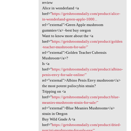
review
Alice in wonderland <a
href="
https://getshroomsdaily.com/product/alice-
in-wonderland-green-apple-1000...
rel="external">Green Apple mushroom
gummies</a> -best buy oregon
Want to know more about the <a
href="
https://getshroomsdaily.com/product/golden
-teacher-mushroom-for-sale/"
rel="external">Golden Teacher Cubensis
Mushroom</a>?
Is <a
href="
https://getshroomsdaily.com/product/albino-
penis-envy-for-sale-online/"
rel="external">Albino Penis Envy mushroom</a>
the most potent psilocybin strain?
Tripping on <a
href="
https://getshroomsdaily.com/product/blue-
meanies-mushroom-strain-for-sale/"
rel="external">Blue Meanies Mushrooms</a>
strain in Oregon
Buy Wild Grade A <a
href="
https://getshroomsdaily.com/product/dried-
porcini-mushrooms-for-sale-usa/"