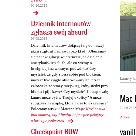
03.10.2015
Dziennik Internautów
zgłasza swój absurd
08.09.2015
Dziennik Internautów dołączył się do naszej
akcji i zgłosił nam swój przykład: „Oburzamy
się na inwigilację w internecie, na działania
amerykańskich służb, ale co wiemy o
inwigilacji na własnym podwórku? Czy
myślałeś, że gdy stoisz sobie pod blokiem,
kamery-b
możesz być ciągle obserwowany np. przez
człowieka ze straży miejskiej, który siedzi przy
biurku i pije kawę? Czy myślałeś, ile naprawdę
K
Mac 
kamer może być w Twojej okolicy? A może
o
spojrzysz na mapkę, która może to ukazywać?”.
22.09.202
Polecamy artykuł Marcina Maja:
Ktoś nasikał
m
pod kamerą, czyli inwigilacja z perspektywy
Adres
e
własnego podwórka
.
n
vanill
Checkpoint BUW