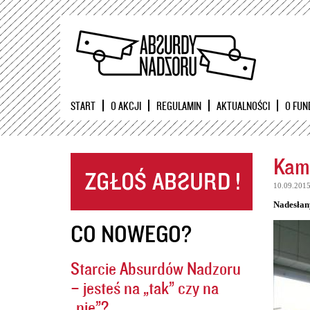
START
O AKCJI
REGULAMIN
AKTUALNOŚCI
O FUN
Kame
10.09.201
Nadesłan
CO NOWEGO?
Starcie Absurdów Nadzoru
– jesteś na „tak” czy na
„nie”?