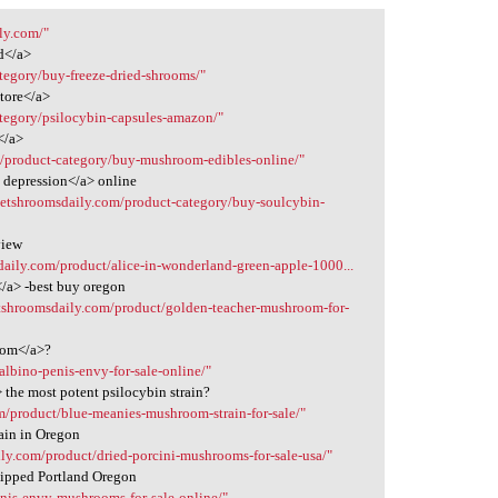
ly.com/"
d</a>
tegory/buy-freeze-dried-shrooms/"
store</a>
ategory/psilocybin-capsules-amazon/"
</a>
m/product-category/buy-mushroom-edibles-online/"
 depression</a> online
/getshroomsdaily.com/product-category/buy-soulcybin-
view
daily.com/product/alice-in-wonderland-green-apple-1000...
/a> -best buy oregon
etshroomsdaily.com/product/golden-teacher-mushroom-for-
oom</a>?
albino-penis-envy-for-sale-online/"
the most potent psilocybin strain?
m/product/blue-meanies-mushroom-strain-for-sale/"
ain in Oregon
ily.com/product/dried-porcini-mushrooms-for-sale-usa/"
hipped Portland Oregon
enis-envy-mushrooms-for-sale-online/"