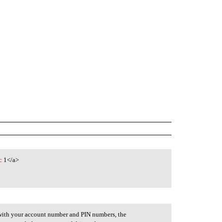
c
1</a>
e with your account number and PIN numbers, the