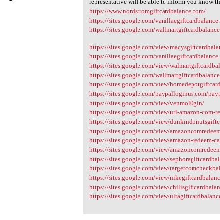
representative will be able to inform you know th
3
https://www.nordstromgiftcardbalance.com/
https://sites.google.com/vanillaegiftcardbalance.
https://sites.google.com/wallmartgiftcardbalance
https://sites.google.com/view/macysgiftcardbala
https://sites.google.com/vanillaegiftcardbalance.
https://sites.google.com/view/walmartgiftcardb
https://sites.google.com/wallmartgiftcardbalance
https://sites.google.com/view/homedepotgiftcar
https://sites.google.com/paypalloginus.com/payp
https://sites.google.com/view/venmol0gin/
https://sites.google.com/view/url-amazon-com-r
https://sites.google.com/view/dunkindonutsgiftc
https://sites.google.com/view/amazoncomredeem
https://sites.google.com/view/amazon-redeem-c
https://sites.google.com/view/amazoncomredee
https://sites.google.com/view/sephoragiftcardba
https://sites.google.com/view/targetcomcheckba
https://sites.google.com/view/nikegiftcardbalanc
https://sites.google.com/view/chilisgiftcardbala
https://sites.google.com/view/ultagiftcardbalanc