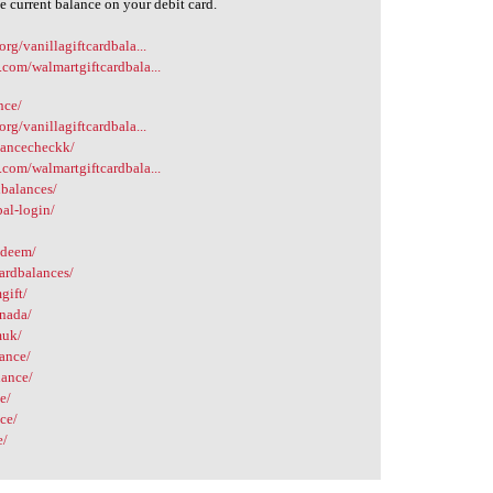
e current balance on your debit card.
org/vanillagiftcardbala...
.com/walmartgiftcardbala...
nce/
org/vanillagiftcardbala...
alancecheckk/
.com/walmartgiftcardbala...
dbalances/
al-login/
edeem/
ardbalances/
gift/
anada/
muk/
lance/
lance/
e/
nce/
e/