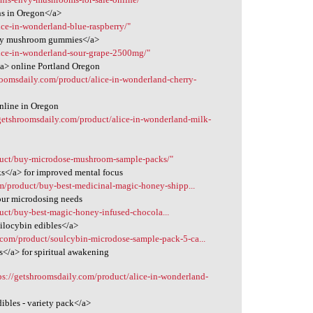
ns in Oregon</a>
ice-in-wonderland-blue-raspberry/"
erry mushroom gummies</a>
lice-in-wonderland-sour-grape-2500mg/"
a> online Portland Oregon
roomsdaily.com/product/alice-in-wonderland-cherry-
nline in Oregon
/getshroomsdaily.com/product/alice-in-wonderland-milk-
duct/buy-microdose-mushroom-sample-packs/"
s</a> for improved mental focus
om/product/buy-best-medicinal-magic-honey-shipp...
our microdosing needs
uct/buy-best-magic-honey-infused-chocola...
ilocybin edibles</a>
.com/product/soulcybin-microdose-sample-pack-5-ca...
</a> for spiritual awakening
ps://getshroomsdaily.com/product/alice-in-wonderland-
ibles - variety pack</a>