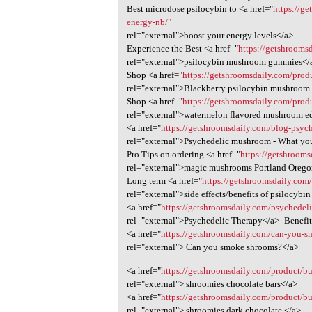
Best microdose psilocybin to <a href="
https://g
energy-nb/"
rel="external">boost your energy levels</a>
Experience the Best <a href="
https://getshroom
rel="external">psilocybin mushroom gummies</
Shop <a href="
https://getshroomsdaily.com/pro
rel="external">Blackberry psilocybin mushroom
Shop <a href="
https://getshroomsdaily.com/pro
rel="external">watermelon flavored mushroom e
<a href="
https://getshroomsdaily.com/blog-psyc
rel="external">Psychedelic mushroom - What y
Pro Tips on ordering <a href="
https://getshroom
rel="external">magic mushrooms Portland Oreg
Long term <a href="
https://getshroomsdaily.com
rel="external">side effects/benefits of psilocyb
<a href="
https://getshroomsdaily.com/psychedeli
rel="external">Psychedelic Therapy</a> -Benefi
<a href="
https://getshroomsdaily.com/can-you-sm
rel="external"> Can you smoke shrooms?</a>
<a href="
https://getshroomsdaily.com/product/bu
rel="external"> shroomies chocolate bars</a>
<a href="
https://getshroomsdaily.com/product/bu
rel="external"> shroomies dark chocolate </a>