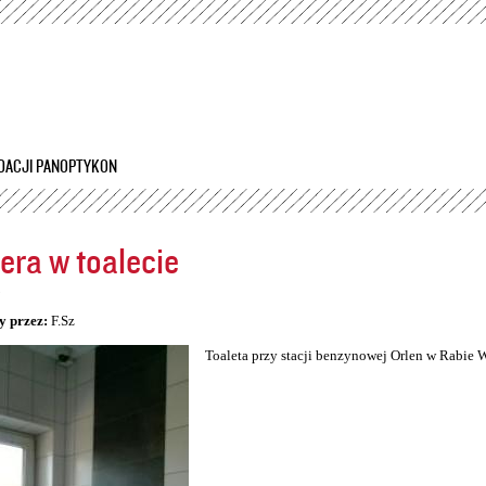
Przejdź
do
treści
DACJI PANOPTYKON
ra w toalecie
5
y przez:
F.Sz
Toaleta przy stacji benzynowej Orlen w Rabie 