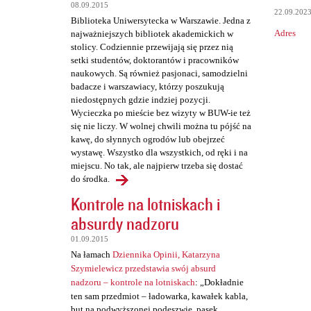
t
08.09.2015
22.09.202
a
Biblioteka Uniwersytecka w Warszawie. Jedna z
Adres
najważniejszych bibliotek akademickich w
r
stolicy. Codziennie przewijają się przez nią
z
setki studentów, doktorantów i pracowników
naukowych. Są również pasjonaci, samodzielni
e
badacze i warszawiacy, którzy poszukują
niedostępnych gdzie indziej pozycji.
Wycieczka po mieście bez wizyty w BUW-ie też
się nie liczy. W wolnej chwili można tu pójść na
kawę, do słynnych ogrodów lub obejrzeć
wystawę. Wszystko dla wszystkich, od ręki i na
miejscu. No tak, ale najpierw trzeba się dostać
do środka.
Kontrole na lotniskach i
absurdy nadzoru
01.09.2015
Na łamach
Dziennika Opinii, Katarzyna
Szymielewicz przedstawia swój absurd
nadzoru – kontrole na lotniskach
: „Dokładnie
ten sam przedmiot – ładowarka, kawałek kabla,
but na podwyższonej podeszwie, pasek,