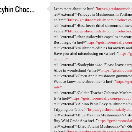
cybin Choc...
Learn more about <a href="
https://getshroomsdai
Learn more about <a href=
rel="external">Psilocybin Mushrooms in Portlan
3
<a href="
https://getshroomsdaily.com/product-ca
rel="external">Best freeze dried shrooms online 
<a href="
https://getshroomsdaily.com/product-c
rel="external">shop psilocybin capsules amazon
Best magic <a href="
https://getshroomsdaily.co
rel="external">mushroom edibles for anxiety and
Have you tried microdosing on <a href="
https:/
coupon/"
rel="external">Soulcybin </a> -Please leave a re
Alice in wonderland <a href="
https://getshrooms
rel="external">Green Apple mushroom gummies<
Want to know more about the <a href="
https://g
sale/"
rel="external">Golden Teacher Cubensis Mushr
Is <a href="
https://getshroomsdaily.com/product/
rel="external">Albino Penis Envy mushroom</a> 
Tripping on <a href="
https://getshroomsdaily.co
rel="external">Blue Meanies Mushrooms</a> str
Buy Wild Grade A <a href="
https://getshroomsda
rel="external">Dried Porcini Mushrooms</a> -S
<a href="
https://getshroomsdaily.com/product/p