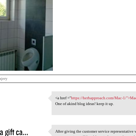
ajery
1
<a href ="
https://herbapproach.com/Mac-1/">Ma
<a href ="https:/
One of akind blog ideas! keep it up.
3
a gift ca...
After giving the customer service representativ
After giving the customer