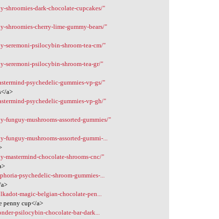
uy-shroomies-dark-chocolate-cupcakes/"
uy-shroomies-cherry-lime-gummy-bears/"
uy-seremoni-psilocybin-shroom-tea-cm/"
uy-seremoni-psilocybin-shroom-tea-gr/"
astermind-psychedelic-gummies-vp-gs/"
s</a>
mastermind-psychedelic-gummies-vp-gh/"
buy-funguy-mushrooms-assorted-gummies/"
uy-funguy-mushrooms-assorted-gummi-...
>
uy-mastermind-chocolate-shrooms-cnc/"
a>
uphoria-psychedelic-shroom-gummies-...
/a>
lkadot-magic-belgian-chocolate-pen...
te penny cup</a>
nder-psilocybin-chocolate-bar-dark...