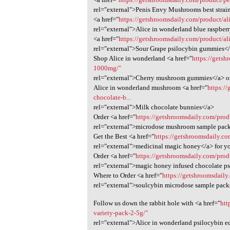
rel="external">Penis Envy Mushrooms best strai
<a href="
https://getshroomsdaily.com/product/al
rel="external">Alice in wonderland blue raspb
<a href="
https://getshroomsdaily.com/product/a
rel="external">Sour Grape psilocybin gummies</
Shop Alice in wonderland <a href="
https://getsh
1000mg/"
rel="external">Cherry mushroom gummies</a> o
Alice in wonderland mushroom <a href="
https:/
chocolate-b...
rel="external">Milk chocolate bunnies</a>
Order <a href="
https://getshroomsdaily.com/pro
rel="external">microdose mushroom sample pack
Get the Best <a href="
https://getshroomsdaily.c
rel="external">medicinal magic honey</a> for y
Order <a href="
https://getshroomsdaily.com/prod
rel="external">magic honey infused chocolate ps
Where to Order <a href="
https://getshroomsdaily
rel="external">soulcybin microdose sample packs
Follow us down the rabbit hole with <a href="
htt
variety-pack-2-5g/"
rel="external">Alice in wonderland psilocybin ed