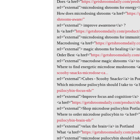
Does <a href="
https://getshroomsdaily.com/produ
rel="external">microdosing shrooms for energy<
How does microdosing shrooms <a href="
https:/
shrooms-aware/"
rel="external"> improve awareness</a> ?
Is <a href="
https://getshroomsdaily.com/product
rel="external">microdosing shrooms for immunit
Macrodosing <a href="
https://getshroomsdaily.
rel="external"> magic shrooms for healing</a> in
Order Best <a href="
https://getshroomsdaily.co
rel="external">macrodose magic shrooms </a> to 
Where to find energetic microdose mushrooms <a
scooby-snacks-microdose-ca...
rel="external">Cubes - Scooby Snacks</a> in Po
Which microdose psilocybin should I take to <a 
psilocybin-focus-nb/"
rel="external">Improve focus and cognition</a>
<a href="
https://getshroomsdaily.com/product/s
rel="external">Shop microdose psilocybin Portl
Where to order microdose psilocybin to <a href=
psilocybin-brain-nb/"
rel="external">relax the brain</a> in Portland
What <a href="
https://getshroomsdaily.com/prod
rel="external">microdose psilocybin should I ta