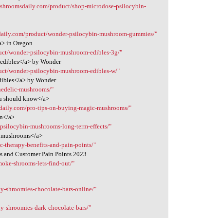
etshroomsdaily.com/product/shop-microdose-psilocybin-
sdaily.com/product/wonder-psilocybin-mushroom-gummies/"
a> in Oregon
duct/wonder-psilocybin-mushroom-edibles-3g/"
 edibles</a> by Wonder
duct/wonder-psilocybin-mushroom-edibles-w/"
dibles</a> by Wonder
hedelic-mushrooms/"
ou should know</a>
sdaily.com/pro-tips-on-buying-magic-mushrooms/"
on</a>
/psilocybin-mushrooms-long-term-effects/"
in mushrooms</a>
c-therapy-benefits-and-pain-points/"
ts and Customer Pain Points 2023
oke-shrooms-lets-find-out/"
y-shroomies-chocolate-bars-online/"
y-shroomies-dark-chocolate-bars/"