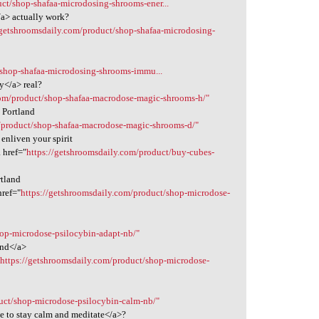
ct/shop-shafaa-microdosing-shrooms-ener...
/a> actually work?
/getshroomsdaily.com/product/shop-shafaa-microdosing-
/shop-shafaa-microdosing-shrooms-immu...
y</a> real?
com/product/shop-shafaa-macrodose-magic-shrooms-h/"
 Portland
m/product/shop-shafaa-macrodose-magic-shrooms-d/"
enliven your spirit
 href="
https://getshroomsdaily.com/product/buy-cubes-
rtland
href="
https://getshroomsdaily.com/product/shop-microdose-
hop-microdose-psilocybin-adapt-nb/"
and</a>
"
https://getshroomsdaily.com/product/shop-microdose-
uct/shop-microdose-psilocybin-calm-nb/"
ke to stay calm and meditate</a>?