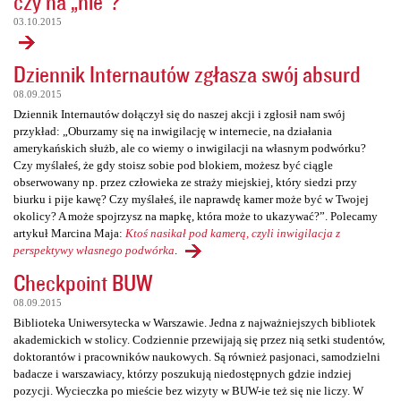
czy na „nie”?
03.10.2015
Dziennik Internautów zgłasza swój absurd
08.09.2015
Dziennik Internautów dołączył się do naszej akcji i zgłosił nam swój
przykład: „Oburzamy się na inwigilację w internecie, na działania
amerykańskich służb, ale co wiemy o inwigilacji na własnym podwórku?
Czy myślałeś, że gdy stoisz sobie pod blokiem, możesz być ciągle
obserwowany np. przez człowieka ze straży miejskiej, który siedzi przy
biurku i pije kawę? Czy myślałeś, ile naprawdę kamer może być w Twojej
okolicy? A może spojrzysz na mapkę, która może to ukazywać?”. Polecamy
artykuł Marcina Maja:
Ktoś nasikał pod kamerą, czyli inwigilacja z
perspektywy własnego podwórka
.
Checkpoint BUW
08.09.2015
Biblioteka Uniwersytecka w Warszawie. Jedna z najważniejszych bibliotek
akademickich w stolicy. Codziennie przewijają się przez nią setki studentów,
doktorantów i pracowników naukowych. Są również pasjonaci, samodzielni
badacze i warszawiacy, którzy poszukują niedostępnych gdzie indziej
pozycji. Wycieczka po mieście bez wizyty w BUW-ie też się nie liczy. W