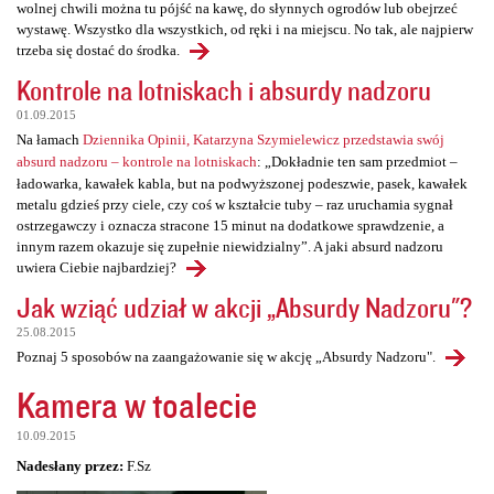
wolnej chwili można tu pójść na kawę, do słynnych ogrodów lub obejrzeć
wystawę. Wszystko dla wszystkich, od ręki i na miejscu. No tak, ale najpierw
trzeba się dostać do środka.
Kontrole na lotniskach i absurdy nadzoru
01.09.2015
Na łamach
Dziennika Opinii, Katarzyna Szymielewicz przedstawia swój
absurd nadzoru – kontrole na lotniskach
: „Dokładnie ten sam przedmiot –
ładowarka, kawałek kabla, but na podwyższonej podeszwie, pasek, kawałek
metalu gdzieś przy ciele, czy coś w kształcie tuby – raz uruchamia sygnał
ostrzegawczy i oznacza stracone 15 minut na dodatkowe sprawdzenie, a
innym razem okazuje się zupełnie niewidzialny”. A jaki absurd nadzoru
uwiera Ciebie najbardziej?
Jak wziąć udział w akcji „Absurdy Nadzoru"?
25.08.2015
Poznaj 5 sposobów na zaangażowanie się w akcję „Absurdy Nadzoru".
Kamera w toalecie
10.09.2015
Nadesłany przez:
F.Sz