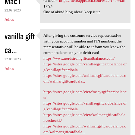
Mac 1
<a href ="
https://herbapproach.com/Mac-1/">Mac
<a href ="https:/
o
1</a>
22.09.2023
m
One of akind blog ideas! keep it up.
Adres
e
n
vanilla gift
After giving the customer service representative
t
After giving the customer
with your account number and PIN numbers, the
a
ca...
representative will be able to inform you know the
current balance on your debit card.
r
https://www.nordstromgiftcardbalance.com/
22.09.2023
z
https://sites.google.com/vanillaegiftcardbalance.or
Adres
g/vanillagiftcardbala...
e
https://sites.google.com/wallmartgiftcardbalance.c
om/walmartgiftcardbala...
https://sites.google.com/view/macysgiftcardbalanc
e/
https://sites.google.com/vanillaegiftcardbalance.or
g/vanillagiftcardbala...
https://sites.google.com/view/walmartgiftcardbala
ncecheckk/
https://sites.google.com/wallmartgiftcardbalance.c
om/walmartgiftcardbala...