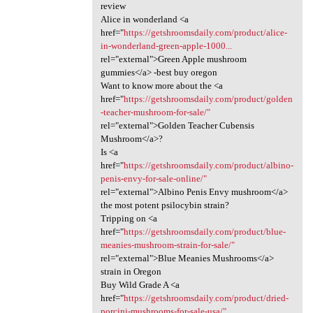
review
Alice in wonderland <a
href="
https://getshroomsdaily.com/product/alice-
in-wonderland-green-apple-1000...
rel="external">Green Apple mushroom
gummies</a> -best buy oregon
Want to know more about the <a
href="
https://getshroomsdaily.com/product/golden
-teacher-mushroom-for-sale/"
rel="external">Golden Teacher Cubensis
Mushroom</a>?
Is <a
href="
https://getshroomsdaily.com/product/albino-
penis-envy-for-sale-online/"
rel="external">Albino Penis Envy mushroom</a>
the most potent psilocybin strain?
Tripping on <a
href="
https://getshroomsdaily.com/product/blue-
meanies-mushroom-strain-for-sale/"
rel="external">Blue Meanies Mushrooms</a>
strain in Oregon
Buy Wild Grade A <a
href="
https://getshroomsdaily.com/product/dried-
porcini-mushrooms-for-sale-usa/"