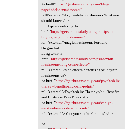
<a href="
https://getshroomsdaily.com/blog-
psychedelic-mushrooms/"
rel="external">Psychedelic mushroom - What you
should know</a>
Pro Tips on ordering <a
href="
https://getshroomsdaily.com/pro-tips-on-
buying-magic-mushrooms/"
rel="external">magic mushrooms Portland
Oregon</a>
Long term <a
href="
https://getshroomsdaily.com/psilocybin-
mushrooms-long-term-effects/"
rel="external">side effects/benefits of psilocybin
mushrooms</a>
<a href="
https://getshroomsdaily.com/psychedelic-
therapy-benefits-and-pain-points/"
rel="external">Psychedelic Therapy</a> -Benefits
and Customer Pain Points 2023
<a href="
https://getshroomsdaily.com/can-you-
smoke-shrooms-lets-find-out/"
rel="external"> Can you smoke shrooms?</a>
<a