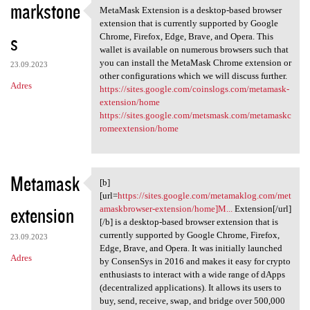
markstone
MetaMask Extension is a desktop-based browser
MetaMask Extension is a
extension that is currently supported by Google
s
Chrome, Firefox, Edge, Brave, and Opera. This
wallet is available on numerous browsers such that
you can install the MetaMask Chrome extension or
23.09.2023
other configurations which we will discuss further.
Adres
https://sites.google.com/coinslogs.com/metamask-
extension/home
https://sites.google.com/metsmask.com/metamaskc
romeextension/home
Metamask
[b]
[b][url=https://sites.google
[url=
https://sites.google.com/metamaklog.com/met
extension
amaskbrowser-extension/home]M...
Extension[/url]
[/b] is a desktop-based browser extension that is
currently supported by Google Chrome, Firefox,
23.09.2023
Edge, Brave, and Opera. It was initially launched
Adres
by ConsenSys in 2016 and makes it easy for crypto
enthusiasts to interact with a wide range of dApps
(decentralized applications). It allows its users to
buy, send, receive, swap, and bridge over 500,000