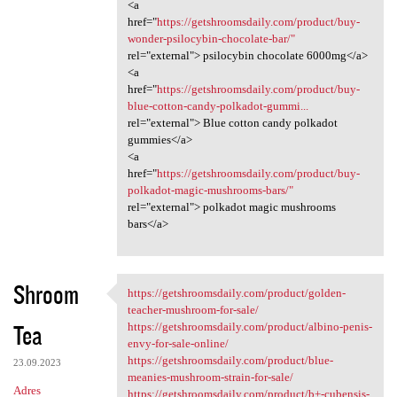
<a
href="
https://getshroomsdaily.com/product/buy-
wonder-psilocybin-chocolate-bar/"
rel="external"> psilocybin chocolate 6000mg</a>
<a
href="
https://getshroomsdaily.com/product/buy-
blue-cotton-candy-polkadot-gummi...
rel="external"> Blue cotton candy polkadot
gummies</a>
<a
href="
https://getshroomsdaily.com/product/buy-
polkadot-magic-mushrooms-bars/"
rel="external"> polkadot magic mushrooms
bars</a>
Shroom
https://getshroomsdaily.com/product/golden-
https://getshroomsdaily.com
teacher-mushroom-for-sale/
Tea
https://getshroomsdaily.com/product/albino-penis-
envy-for-sale-online/
https://getshroomsdaily.com/product/blue-
23.09.2023
meanies-mushroom-strain-for-sale/
Adres
https://getshroomsdaily.com/product/b+-cubensis-