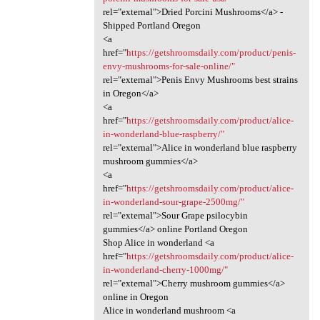
rel="external">Dried Porcini Mushrooms</a> -
Shipped Portland Oregon
<a
href="
https://getshroomsdaily.com/product/penis-
envy-mushrooms-for-sale-online/"
rel="external">Penis Envy Mushrooms best strains
in Oregon</a>
<a
href="
https://getshroomsdaily.com/product/alice-
in-wonderland-blue-raspberry/"
rel="external">Alice in wonderland blue raspberry
mushroom gummies</a>
<a
href="
https://getshroomsdaily.com/product/alice-
in-wonderland-sour-grape-2500mg/"
rel="external">Sour Grape psilocybin
gummies</a> online Portland Oregon
Shop Alice in wonderland <a
href="
https://getshroomsdaily.com/product/alice-
in-wonderland-cherry-1000mg/"
rel="external">Cherry mushroom gummies</a>
online in Oregon
Alice in wonderland mushroom <a