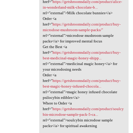
href="
https://getshroomsdaily.com/product/alice-
in-wonderland-milk-chocolate-b...
rel="external">Milk chocolate bunnies</a>
Order <a
href="
https://getshroomsdaily.com/product/buy-
microdose-mushroom-sample-packs/"
rel="external">microdose mushroom sample
packs</a> for improved mental focus
Get the Best <a
href="
https://getshroomsdaily.com/product/buy-
best-medicinal-magic-honey-shipp...
rel="external">medicinal magic honey</a> for
your microdosing needs
Order <a
href="
https://getshroomsdaily.com/product/buy-
best-magic-honey-infused-chocola...
rel="external">magic honey infused chocolate
psilocybin edibles</a>
Where to Order <a
href="
https://getshroomsdaily.com/product/soulcy
bin-microdose-sample-pack-5-ca...
rel="external">soulcybin microdose sample
packs</a> for spiritual awakening