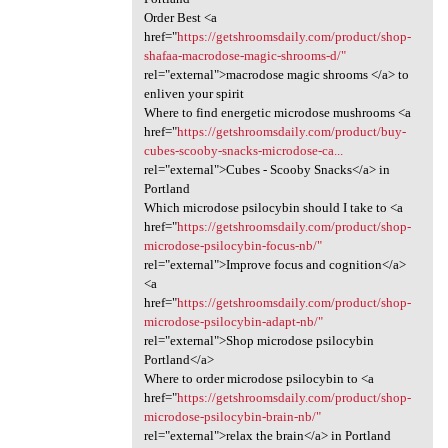
Order Best <a
href="
https://getshroomsdaily.com/product/shop-
shafaa-macrodose-magic-shrooms-d/"
rel="external">macrodose magic shrooms </a> to
enliven your spirit
Where to find energetic microdose mushrooms <a
href="
https://getshroomsdaily.com/product/buy-
cubes-scooby-snacks-microdose-ca...
rel="external">Cubes - Scooby Snacks</a> in
Portland
Which microdose psilocybin should I take to <a
href="
https://getshroomsdaily.com/product/shop-
microdose-psilocybin-focus-nb/"
rel="external">Improve focus and cognition</a>
<a
href="
https://getshroomsdaily.com/product/shop-
microdose-psilocybin-adapt-nb/"
rel="external">Shop microdose psilocybin
Portland</a>
Where to order microdose psilocybin to <a
href="
https://getshroomsdaily.com/product/shop-
microdose-psilocybin-brain-nb/"
rel="external">relax the brain</a> in Portland