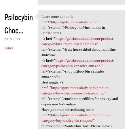
Psilocybin
Learn more about <a
Learn more about <a href=
href="
https://getshroomsdaily.com/"
Choc...
rel="external">Psilocybin Mushrooms in
Portland</a>
<a href="
https://getshroomsdaily.com/product-
23.09.2023
category/buy-freeze-dried-shrooms/"
Adres
rel="external">Best freeze dried shrooms online
store</a>
<a href="
https://getshroomsdaily.com/product-
category/psilocybin-capsules-amazon/"
rel="external">shop psilocybin capsules
amazon</a>
Best magic <a
href="
https://getshroomsdaily.com/product-
category/buy-mushroom-edibles-online/"
rel="external">mushroom edibles for anxiety and
depression</a> online
Have you tried microdosing on <a
href="
https://getshroomsdaily.com/product-
category/buy-soulcybin-coupon/"
rel="external">Soulcybin </a> -Please leave a