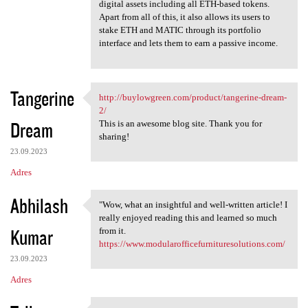
digital assets including all ETH-based tokens.
Apart from all of this, it also allows its users to
stake ETH and MATIC through its portfolio
interface and lets them to earn a passive income.
Tangerine
http://buylowgreen.com/product/tangerine-dream-
http://buylowgreen.com
2/
Dream
This is an awesome blog site. Thank you for
sharing!
23.09.2023
Adres
Abhilash
"Wow, what an insightful and well-written article! I
"Wow, what an insightful and
really enjoyed reading this and learned so much
Kumar
from it.
https://www.modularofficefurnituresolutions.com/
23.09.2023
Adres