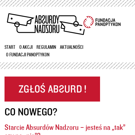
Przejdź
do
treści
START
O AKCJI
REGULAMIN
AKTUALNOŚCI
O FUNDACJI PANOPTYKON
CO NOWEGO?
Starcie Absurdów Nadzoru – jesteś na „tak”