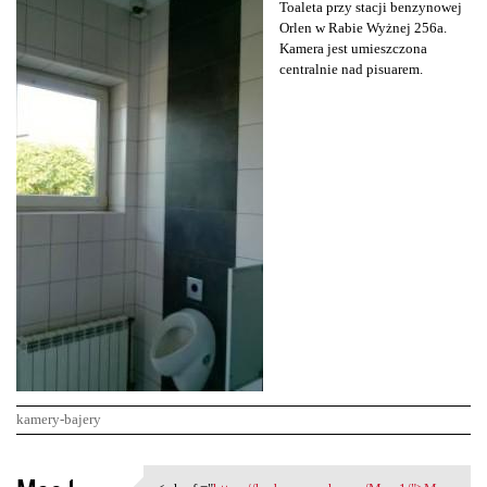
Toaleta przy stacji benzynowej
Orlen w Rabie Wyżnej 256a.
Kamera jest umieszczona
centralnie nad pisuarem.
kamery-bajery
K