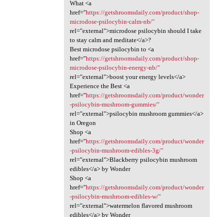
What <a
href="
https://getshroomsdaily.com/product/shop-
microdose-psilocybin-calm-nb/"
rel="external">microdose psilocybin should I take
to stay calm and meditate</a>?
Best microdose psilocybin to <a
href="
https://getshroomsdaily.com/product/shop-
microdose-psilocybin-energy-nb/"
rel="external">boost your energy levels</a>
Experience the Best <a
href="
https://getshroomsdaily.com/product/wonder
-psilocybin-mushroom-gummies/"
rel="external">psilocybin mushroom gummies</a>
in Oregon
Shop <a
href="
https://getshroomsdaily.com/product/wonder
-psilocybin-mushroom-edibles-3g/"
rel="external">Blackberry psilocybin mushroom
edibles</a> by Wonder
Shop <a
href="
https://getshroomsdaily.com/product/wonder
-psilocybin-mushroom-edibles-w/"
rel="external">watermelon flavored mushroom
edibles</a> by Wonder