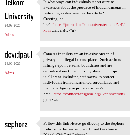
Telkom
In what ways can individuals report or raise
In what ways can individuals
awareness about the presence of hidden cameras in
University
restrooms, as discussed in the article?
Greeting :<a
href="
https://journals.telkomuniversity.ac.id/">Tel
24.09.2023
kom
University</a>
Adres
devidpaul
Cameras in toilets are an invasive breach of
Cameras in toilets are an
privacy and illegal in most places. Such actions
24.09.2023
infringe upon personal boundaries and are
considered unethical. Privacy should be respected
Adres
in all areas, including bathrooms, to protect
individuals from unwarranted surveillance and
maintain dignity in private spaces.<a
href="
https://connectionsgame.org/">connections
game</a>
sephora
Follow this link Hereto go directly to the Sephora
Follow this link Hereto go
website. In this section, you'll find the choice
"Check Gift Card Balance".