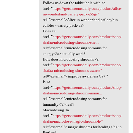
Follow us down the rabbit hole with <a
href="
https://getshroomsdaily.com/product/alice-
in-wonderland-variety-pack-2-5g/"
rel="external">Alice in wonderland psilocybin
edibles - variety pack</a>
Does <a
href="
https://getshroomsdaily.com/product/shop-
shafaa-microdosing-shrooms-ener...
rel="external">microdosing shrooms for
energy</a> actually work?
How does microdosing shrooms <a
href="
https://getshroomsdaily.com/product/shop-
shafaa-microdosing-shrooms-aware/"
rel="external"> improve awareness</a> ?
Is <a
href="
https://getshroomsdaily.com/product/shop-
shafaa-microdosing-shrooms-immu...
rel="external">microdosing shrooms for
immunity</a> real?
Macrodosing <a
href="
https://getshroomsdaily.com/product/shop-
shafaa-macrodose-magic-shrooms-h/"
rel="external"> magic shrooms for healing</a> in
Portland