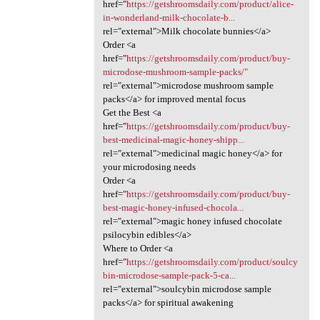
href="
https://getshroomsdaily.com/product/alice-
in-wonderland-milk-chocolate-b...
rel="external">Milk chocolate bunnies</a>
Order <a
href="
https://getshroomsdaily.com/product/buy-
microdose-mushroom-sample-packs/"
rel="external">microdose mushroom sample
packs</a> for improved mental focus
Get the Best <a
href="
https://getshroomsdaily.com/product/buy-
best-medicinal-magic-honey-shipp...
rel="external">medicinal magic honey</a> for
your microdosing needs
Order <a
href="
https://getshroomsdaily.com/product/buy-
best-magic-honey-infused-chocola...
rel="external">magic honey infused chocolate
psilocybin edibles</a>
Where to Order <a
href="
https://getshroomsdaily.com/product/soulcy
bin-microdose-sample-pack-5-ca...
rel="external">soulcybin microdose sample
packs</a> for spiritual awakening