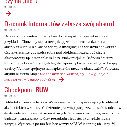
czy na „nie”?
03.10.2015
Dziennik Internautów zgłasza swój absurd
08.09.2015
Dziennik Internautów dołączył się do naszej akcji i zgłosił nam swój
przykład: „Oburzamy się na inwigilację w internecie, na działania
amerykańskich służb, ale co wiemy o inwigilacji na własnym podwórku?
Czy myślałeś, że gdy stoisz sobie pod blokiem, możesz być ciągle
obserwowany np. przez człowieka ze straży miejskiej, który siedzi przy
biurku i pije kawę? Czy myślałeś, ile naprawdę kamer może być w Twojej
okolicy? A może spojrzysz na mapkę, która może to ukazywać?”. Polecamy
artykuł Marcina Maja:
Ktoś nasikał pod kamerą, czyli inwigilacja z
perspektywy własnego podwórka
.
Checkpoint BUW
08.09.2015
Biblioteka Uniwersytecka w Warszawie. Jedna z najważniejszych bibliotek
akademickich w stolicy. Codziennie przewijają się przez nią setki studentów,
doktorantów i pracowników naukowych. Są również pasjonaci, samodzielni
badacze i warszawiacy, którzy poszukują niedostępnych gdzie indziej
pozycji. Wycieczka po mieście bez wizyty w BUW-ie też się nie liczy. W