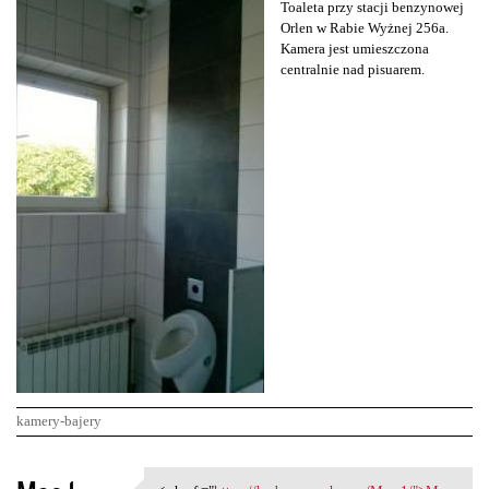
Toaleta przy stacji benzynowej
Orlen w Rabie Wyżnej 256a.
Kamera jest umieszczona
centralnie nad pisuarem.
kamery-bajery
K