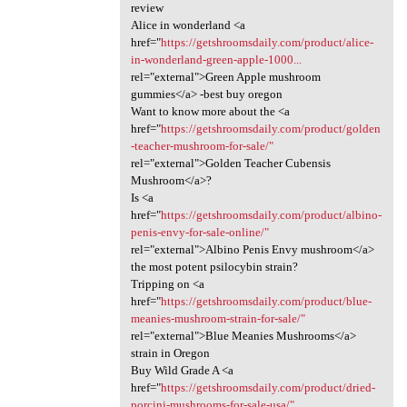
review
Alice in wonderland <a
href="
https://getshroomsdaily.com/product/alice-
in-wonderland-green-apple-1000...
rel="external">Green Apple mushroom
gummies</a> -best buy oregon
Want to know more about the <a
href="
https://getshroomsdaily.com/product/golden
-teacher-mushroom-for-sale/"
rel="external">Golden Teacher Cubensis
Mushroom</a>?
Is <a
href="
https://getshroomsdaily.com/product/albino-
penis-envy-for-sale-online/"
rel="external">Albino Penis Envy mushroom</a>
the most potent psilocybin strain?
Tripping on <a
href="
https://getshroomsdaily.com/product/blue-
meanies-mushroom-strain-for-sale/"
rel="external">Blue Meanies Mushrooms</a>
strain in Oregon
Buy Wild Grade A <a
href="
https://getshroomsdaily.com/product/dried-
porcini-mushrooms-for-sale-usa/"