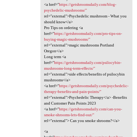
<a href="
https://getshroomsdaily.com/blog-
psychedelic-mushrooms/"
rel="external">Psychedelic mushroom - What you
should know</a>
Pro Tips on ordering <a
href="
https://getshroomsdaily.com/pro-tips-on-
buying-magic-mushrooms/"
rel="external">magic mushrooms Portland
Oregon</a>
Long term <a
href="
https://getshroomsdaily.com/psilocybin-
mushrooms-long-term-effects/"
rel="external">side effects/benefits of psilocybin
mushrooms</a>
<a href="
https://getshroomsdaily.com/psychedelic-
therapy-benefits-and-pain-points/"
rel="external">Psychedelic Therapy</a> -Benefits
and Customer Pain Points 2023
<a href="
https://getshroomsdaily.com/can-you-
smoke-shrooms-lets-find-out/"
rel="external"> Can you smoke shrooms?</a>
<a