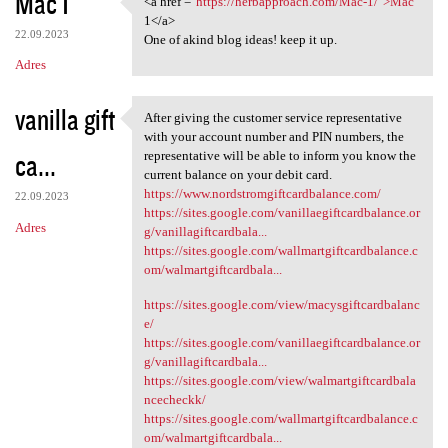
Mac 1
<a href ="
https://herbapproach.com/Mac-1/">Mac
<a href ="https:/
o
1</a>
22.09.2023
m
One of akind blog ideas! keep it up.
Adres
e
n
vanilla gift
After giving the customer service representative
t
After giving the customer
with your account number and PIN numbers, the
a
ca...
representative will be able to inform you know the
current balance on your debit card.
r
https://www.nordstromgiftcardbalance.com/
22.09.2023
z
https://sites.google.com/vanillaegiftcardbalance.or
Adres
g/vanillagiftcardbala...
e
https://sites.google.com/wallmartgiftcardbalance.c
om/walmartgiftcardbala...
https://sites.google.com/view/macysgiftcardbalanc
e/
https://sites.google.com/vanillaegiftcardbalance.or
g/vanillagiftcardbala...
https://sites.google.com/view/walmartgiftcardbala
ncecheckk/
https://sites.google.com/wallmartgiftcardbalance.c
om/walmartgiftcardbala...