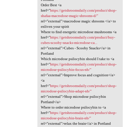
Order Best <a
href="
https://getshroomsdaily.com/product/shop-
shafaa-macrodose-magic-shrooms-d/"
rel="external">macrodose magic shrooms </a> to
enliven your spirit
Where to find energetic microdose mushrooms <a
href="
https://getshroomsdaily.com/product/buy-
cubes-scooby-snacks-microdose-ca...
rel="external">Cubes - Scooby Snacks</a> in
Portland
Which microdose psilocybin should I take to <a
href="
https://getshroomsdaily.com/product/shop-
microdose-psilocybin-focus-nb/"
rel="external">Improve focus and cognition</a>
<a
href="
https://getshroomsdaily.com/product/shop-
microdose-psilocybin-adapt-nb/"
rel="external">Shop microdose psilocybin
Portland</a>
Where to order microdose psilocybin to <a
href="
https://getshroomsdaily.com/product/shop-
microdose-psilocybin-brain-nb/"
rel="external">relax the brain</a> in Portland