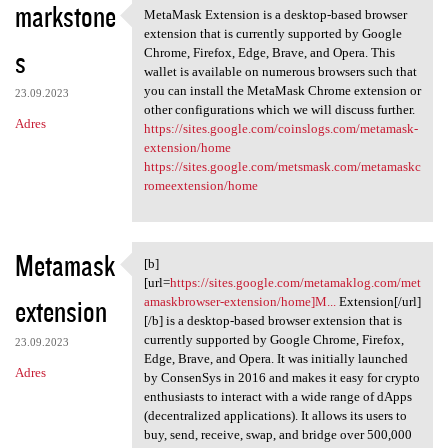
markstone
MetaMask Extension is a desktop-based browser
MetaMask Extension is a
extension that is currently supported by Google
s
Chrome, Firefox, Edge, Brave, and Opera. This
wallet is available on numerous browsers such that
you can install the MetaMask Chrome extension or
23.09.2023
other configurations which we will discuss further.
Adres
https://sites.google.com/coinslogs.com/metamask-
extension/home
https://sites.google.com/metsmask.com/metamaskc
romeextension/home
Metamask
[b]
[b][url=https://sites.google
[url=
https://sites.google.com/metamaklog.com/met
extension
amaskbrowser-extension/home]M...
Extension[/url]
[/b] is a desktop-based browser extension that is
currently supported by Google Chrome, Firefox,
23.09.2023
Edge, Brave, and Opera. It was initially launched
Adres
by ConsenSys in 2016 and makes it easy for crypto
enthusiasts to interact with a wide range of dApps
(decentralized applications). It allows its users to
buy, send, receive, swap, and bridge over 500,000