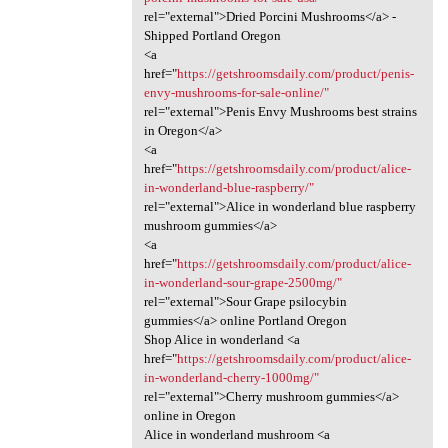
rel="external">Dried Porcini Mushrooms</a> -
Shipped Portland Oregon
<a
href="
https://getshroomsdaily.com/product/penis-
envy-mushrooms-for-sale-online/"
rel="external">Penis Envy Mushrooms best strains
in Oregon</a>
<a
href="
https://getshroomsdaily.com/product/alice-
in-wonderland-blue-raspberry/"
rel="external">Alice in wonderland blue raspberry
mushroom gummies</a>
<a
href="
https://getshroomsdaily.com/product/alice-
in-wonderland-sour-grape-2500mg/"
rel="external">Sour Grape psilocybin
gummies</a> online Portland Oregon
Shop Alice in wonderland <a
href="
https://getshroomsdaily.com/product/alice-
in-wonderland-cherry-1000mg/"
rel="external">Cherry mushroom gummies</a>
online in Oregon
Alice in wonderland mushroom <a