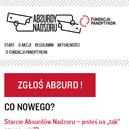
Przejdź
do
treści
START
O AKCJI
REGULAMIN
AKTUALNOŚCI
O FUNDACJI PANOPTYKON
CO NOWEGO?
Starcie Absurdów Nadzoru – jesteś na „tak”