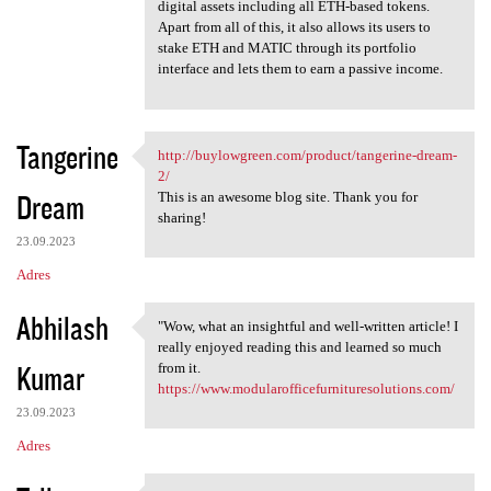
digital assets including all ETH-based tokens.
Apart from all of this, it also allows its users to
stake ETH and MATIC through its portfolio
interface and lets them to earn a passive income.
Tangerine
http://buylowgreen.com/product/tangerine-dream-
http://buylowgreen.com
2/
Dream
This is an awesome blog site. Thank you for
sharing!
23.09.2023
Adres
Abhilash
"Wow, what an insightful and well-written article! I
"Wow, what an insightful and
really enjoyed reading this and learned so much
Kumar
from it.
https://www.modularofficefurnituresolutions.com/
23.09.2023
Adres