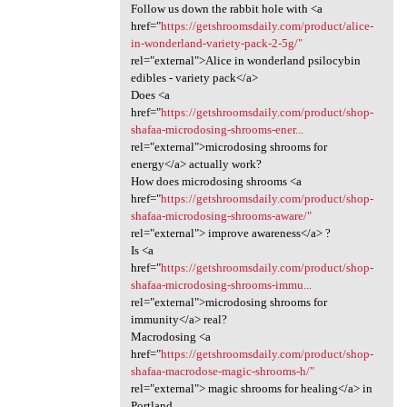
Follow us down the rabbit hole with <a
href="
https://getshroomsdaily.com/product/alice-
in-wonderland-variety-pack-2-5g/"
rel="external">Alice in wonderland psilocybin
edibles - variety pack</a>
Does <a
href="
https://getshroomsdaily.com/product/shop-
shafaa-microdosing-shrooms-ener...
rel="external">microdosing shrooms for
energy</a> actually work?
How does microdosing shrooms <a
href="
https://getshroomsdaily.com/product/shop-
shafaa-microdosing-shrooms-aware/"
rel="external"> improve awareness</a> ?
Is <a
href="
https://getshroomsdaily.com/product/shop-
shafaa-microdosing-shrooms-immu...
rel="external">microdosing shrooms for
immunity</a> real?
Macrodosing <a
href="
https://getshroomsdaily.com/product/shop-
shafaa-macrodose-magic-shrooms-h/"
rel="external"> magic shrooms for healing</a> in
Portland