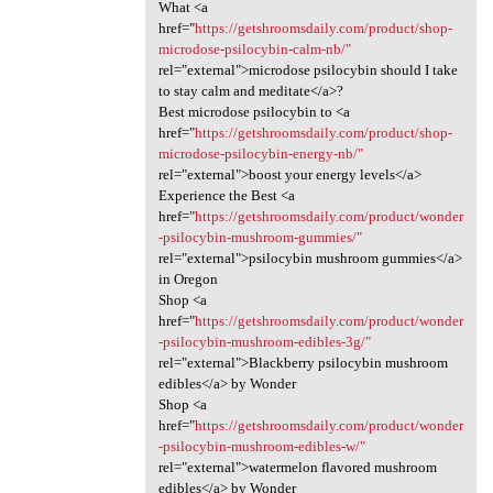
What <a
href="
https://getshroomsdaily.com/product/shop-
microdose-psilocybin-calm-nb/"
rel="external">microdose psilocybin should I take
to stay calm and meditate</a>?
Best microdose psilocybin to <a
href="
https://getshroomsdaily.com/product/shop-
microdose-psilocybin-energy-nb/"
rel="external">boost your energy levels</a>
Experience the Best <a
href="
https://getshroomsdaily.com/product/wonder
-psilocybin-mushroom-gummies/"
rel="external">psilocybin mushroom gummies</a>
in Oregon
Shop <a
href="
https://getshroomsdaily.com/product/wonder
-psilocybin-mushroom-edibles-3g/"
rel="external">Blackberry psilocybin mushroom
edibles</a> by Wonder
Shop <a
href="
https://getshroomsdaily.com/product/wonder
-psilocybin-mushroom-edibles-w/"
rel="external">watermelon flavored mushroom
edibles</a> by Wonder