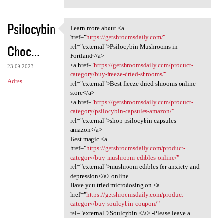
Psilocybin
Learn more about <a
Learn more about <a href=
href="
https://getshroomsdaily.com/"
Choc...
rel="external">Psilocybin Mushrooms in
Portland</a>
<a href="
https://getshroomsdaily.com/product-
23.09.2023
category/buy-freeze-dried-shrooms/"
Adres
rel="external">Best freeze dried shrooms online
store</a>
<a href="
https://getshroomsdaily.com/product-
category/psilocybin-capsules-amazon/"
rel="external">shop psilocybin capsules
amazon</a>
Best magic <a
href="
https://getshroomsdaily.com/product-
category/buy-mushroom-edibles-online/"
rel="external">mushroom edibles for anxiety and
depression</a> online
Have you tried microdosing on <a
href="
https://getshroomsdaily.com/product-
category/buy-soulcybin-coupon/"
rel="external">Soulcybin </a> -Please leave a