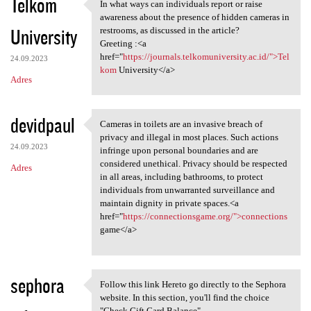
Telkom
In what ways can individuals report or raise
In what ways can individuals
awareness about the presence of hidden cameras in
University
restrooms, as discussed in the article?
Greeting :<a
href="
https://journals.telkomuniversity.ac.id/">Tel
24.09.2023
kom
University</a>
Adres
devidpaul
Cameras in toilets are an invasive breach of
Cameras in toilets are an
privacy and illegal in most places. Such actions
24.09.2023
infringe upon personal boundaries and are
considered unethical. Privacy should be respected
Adres
in all areas, including bathrooms, to protect
individuals from unwarranted surveillance and
maintain dignity in private spaces.<a
href="
https://connectionsgame.org/">connections
game</a>
sephora
Follow this link Hereto go directly to the Sephora
Follow this link Hereto go
website. In this section, you'll find the choice
"Check Gift Card Balance".