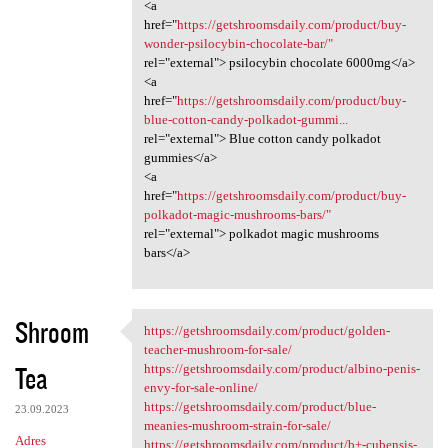
<a
href="
https://getshroomsdaily.com/product/buy-
wonder-psilocybin-chocolate-bar/"
rel="external"> psilocybin chocolate 6000mg</a>
<a
href="
https://getshroomsdaily.com/product/buy-
blue-cotton-candy-polkadot-gummi...
rel="external"> Blue cotton candy polkadot
gummies</a>
<a
href="
https://getshroomsdaily.com/product/buy-
polkadot-magic-mushrooms-bars/"
rel="external"> polkadot magic mushrooms
bars</a>
Shroom
https://getshroomsdaily.com/product/golden-
https://getshroomsdaily.com
teacher-mushroom-for-sale/
Tea
https://getshroomsdaily.com/product/albino-penis-
envy-for-sale-online/
https://getshroomsdaily.com/product/blue-
23.09.2023
meanies-mushroom-strain-for-sale/
Adres
https://getshroomsdaily.com/product/b+-cubensis-