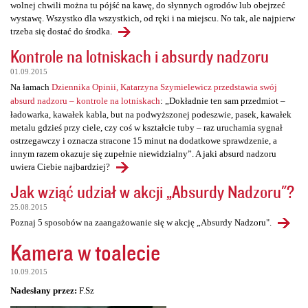
wolnej chwili można tu pójść na kawę, do słynnych ogrodów lub obejrzeć
wystawę. Wszystko dla wszystkich, od ręki i na miejscu. No tak, ale najpierw
trzeba się dostać do środka.
Kontrole na lotniskach i absurdy nadzoru
01.09.2015
Na łamach
Dziennika Opinii, Katarzyna Szymielewicz przedstawia swój
absurd nadzoru – kontrole na lotniskach
: „Dokładnie ten sam przedmiot –
ładowarka, kawałek kabla, but na podwyższonej podeszwie, pasek, kawałek
metalu gdzieś przy ciele, czy coś w kształcie tuby – raz uruchamia sygnał
ostrzegawczy i oznacza stracone 15 minut na dodatkowe sprawdzenie, a
innym razem okazuje się zupełnie niewidzialny”. A jaki absurd nadzoru
uwiera Ciebie najbardziej?
Jak wziąć udział w akcji „Absurdy Nadzoru"?
25.08.2015
Poznaj 5 sposobów na zaangażowanie się w akcję „Absurdy Nadzoru".
Kamera w toalecie
10.09.2015
Nadesłany przez:
F.Sz