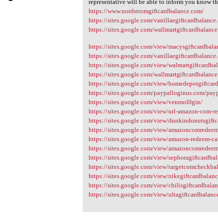
representative will be able to inform you know th
3
https://www.nordstromgiftcardbalance.com/
https://sites.google.com/vanillaegiftcardbalance.
https://sites.google.com/wallmartgiftcardbalance
https://sites.google.com/view/macysgiftcardbala
https://sites.google.com/vanillaegiftcardbalance.
https://sites.google.com/view/walmartgiftcardb
https://sites.google.com/wallmartgiftcardbalance
https://sites.google.com/view/homedepotgiftcar
https://sites.google.com/paypalloginus.com/payp
https://sites.google.com/view/venmol0gin/
https://sites.google.com/view/url-amazon-com-r
https://sites.google.com/view/dunkindonutsgiftc
https://sites.google.com/view/amazoncomredeem
https://sites.google.com/view/amazon-redeem-c
https://sites.google.com/view/amazoncomredee
https://sites.google.com/view/sephoragiftcardba
https://sites.google.com/view/targetcomcheckba
https://sites.google.com/view/nikegiftcardbalanc
https://sites.google.com/view/chilisgiftcardbala
https://sites.google.com/view/ultagiftcardbalanc