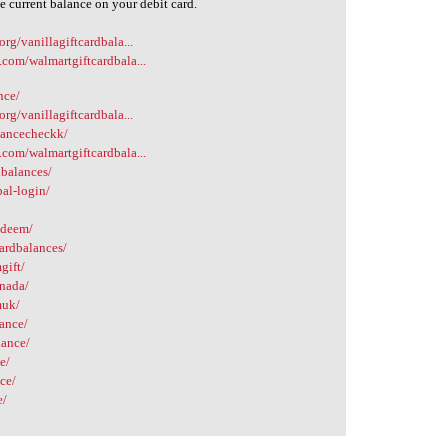
e current balance on your debit card.
org/vanillagiftcardbala...
.com/walmartgiftcardbala...
nce/
org/vanillagiftcardbala...
alancecheckk/
.com/walmartgiftcardbala...
dbalances/
al-login/
edeem/
ardbalances/
gift/
anada/
muk/
lance/
lance/
e/
nce/
e/