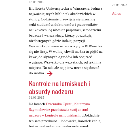
t
08.09.2015
22.09.202
a
Biblioteka Uniwersytecka w Warszawie. Jedna z
Adres
najważniejszych bibliotek akademickich w
r
stolicy. Codziennie przewijają się przez nią
z
setki studentów, doktorantów i pracowników
naukowych. Są również pasjonaci, samodzielni
e
badacze i warszawiacy, którzy poszukują
niedostępnych gdzie indziej pozycji.
Wycieczka po mieście bez wizyty w BUW-ie też
się nie liczy. W wolnej chwili można tu pójść na
kawę, do słynnych ogrodów lub obejrzeć
wystawę. Wszystko dla wszystkich, od ręki i na
miejscu. No tak, ale najpierw trzeba się dostać
do środka.
Kontrole na lotniskach i
absurdy nadzoru
01.09.2015
Na łamach
Dziennika Opinii, Katarzyna
Szymielewicz przedstawia swój absurd
nadzoru – kontrole na lotniskach
: „Dokładnie
ten sam przedmiot – ładowarka, kawałek kabla,
but na podwyższonej podeszwie, pasek,