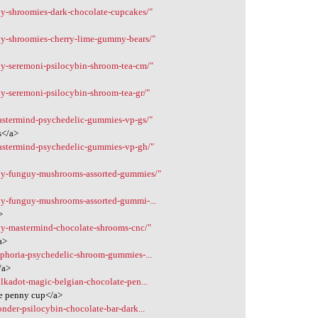
uy-shroomies-dark-chocolate-cupcakes/"
uy-shroomies-cherry-lime-gummy-bears/"
uy-seremoni-psilocybin-shroom-tea-cm/"
uy-seremoni-psilocybin-shroom-tea-gr/"
astermind-psychedelic-gummies-vp-gs/"
s</a>
mastermind-psychedelic-gummies-vp-gh/"
buy-funguy-mushrooms-assorted-gummies/"
uy-funguy-mushrooms-assorted-gummi-...
>
uy-mastermind-chocolate-shrooms-cnc/"
a>
uphoria-psychedelic-shroom-gummies-...
/a>
lkadot-magic-belgian-chocolate-pen...
te penny cup</a>
nder-psilocybin-chocolate-bar-dark...