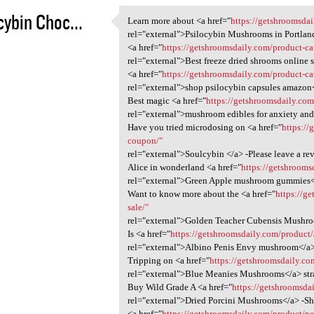
cybin Choc...
Learn more about <a href="
https://getshroomsdai
Learn more about <a href=
rel="external">Psilocybin Mushrooms in Portlan
3
<a href="
https://getshroomsdaily.com/product-ca
rel="external">Best freeze dried shrooms online 
<a href="
https://getshroomsdaily.com/product-c
rel="external">shop psilocybin capsules amazon
Best magic <a href="
https://getshroomsdaily.co
rel="external">mushroom edibles for anxiety and
Have you tried microdosing on <a href="
https:/
coupon/"
rel="external">Soulcybin </a> -Please leave a re
Alice in wonderland <a href="
https://getshrooms
rel="external">Green Apple mushroom gummies<
Want to know more about the <a href="
https://g
sale/"
rel="external">Golden Teacher Cubensis Mushr
Is <a href="
https://getshroomsdaily.com/product/
rel="external">Albino Penis Envy mushroom</a> 
Tripping on <a href="
https://getshroomsdaily.co
rel="external">Blue Meanies Mushrooms</a> str
Buy Wild Grade A <a href="
https://getshroomsda
rel="external">Dried Porcini Mushrooms</a> -S
<a href="
https://getshroomsdaily.com/product/p