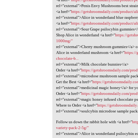
rel="external">Penis Envy Mushrooms best strai
<a href="
https://getshroomsdaily.com/product/al
rel="external">Alice in wonderland blue raspb
<a href="
https://getshroomsdaily.com/product/a
rel="external">Sour Grape psilocybin gummies</
Shop Alice in wonderland <a href="
https://getsh
1000mg/"
rel="external">Cherry mushroom gummies</a> o
Alice in wonderland mushroom <a href="
https:/
chocolate-b...
rel="external">Milk chocolate bunnies</a>
Order <a href="
https://getshroomsdaily.com/pro
rel="external">microdose mushroom sample pack
Get the Best <a href="
https://getshroomsdaily.c
rel="external">medicinal magic honey</a> for y
Order <a href="
https://getshroomsdaily.com/prod
rel="external">magic honey infused chocolate ps
Where to Order <a href="
https://getshroomsdaily
rel="external">soulcybin microdose sample packs
Follow us down the rabbit hole with <a href="
htt
variety-pack-2-5g/"
rel="external">Alice in wonderland psilocybin ed