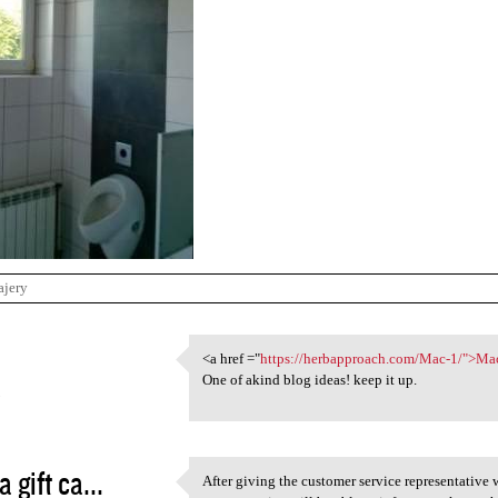
ajery
1
<a href ="
https://herbapproach.com/Mac-1/">Ma
<a href ="https:/
One of akind blog ideas! keep it up.
3
a gift ca...
After giving the customer service representativ
After giving the customer