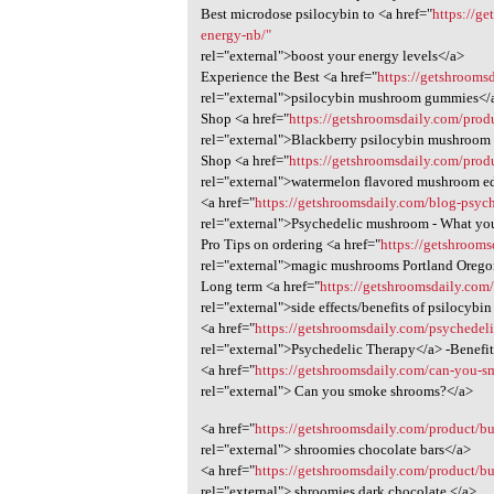
Best microdose psilocybin to <a href="
https://g
energy-nb/"
rel="external">boost your energy levels</a>
Experience the Best <a href="
https://getshroom
rel="external">psilocybin mushroom gummies</
Shop <a href="
https://getshroomsdaily.com/pro
rel="external">Blackberry psilocybin mushroom
Shop <a href="
https://getshroomsdaily.com/pro
rel="external">watermelon flavored mushroom e
<a href="
https://getshroomsdaily.com/blog-psyc
rel="external">Psychedelic mushroom - What y
Pro Tips on ordering <a href="
https://getshroom
rel="external">magic mushrooms Portland Oreg
Long term <a href="
https://getshroomsdaily.com
rel="external">side effects/benefits of psilocyb
<a href="
https://getshroomsdaily.com/psychedeli
rel="external">Psychedelic Therapy</a> -Benefi
<a href="
https://getshroomsdaily.com/can-you-sm
rel="external"> Can you smoke shrooms?</a>
<a href="
https://getshroomsdaily.com/product/bu
rel="external"> shroomies chocolate bars</a>
<a href="
https://getshroomsdaily.com/product/bu
rel="external"> shroomies dark chocolate </a>