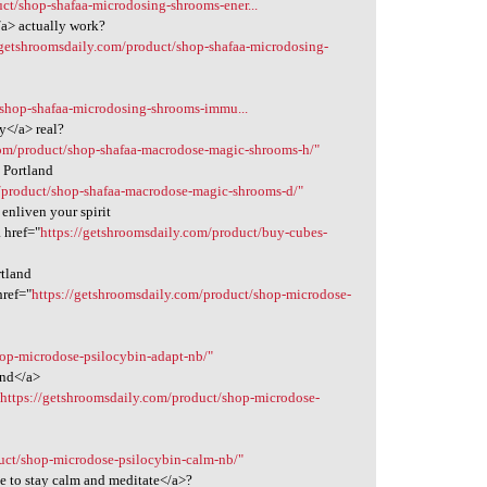
ct/shop-shafaa-microdosing-shrooms-ener...
/a> actually work?
/getshroomsdaily.com/product/shop-shafaa-microdosing-
/shop-shafaa-microdosing-shrooms-immu...
y</a> real?
com/product/shop-shafaa-macrodose-magic-shrooms-h/"
 Portland
m/product/shop-shafaa-macrodose-magic-shrooms-d/"
enliven your spirit
 href="
https://getshroomsdaily.com/product/buy-cubes-
rtland
href="
https://getshroomsdaily.com/product/shop-microdose-
hop-microdose-psilocybin-adapt-nb/"
and</a>
"
https://getshroomsdaily.com/product/shop-microdose-
uct/shop-microdose-psilocybin-calm-nb/"
ke to stay calm and meditate</a>?