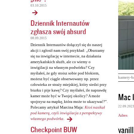
03.10.2015
Dziennik Internautów
zgłasza swój absurd
08.09.2015
Dziennik Internautów dołączył się do naszej
akcji i zgłosił nam swój przykład: „Oburzamy
się na inwigilację w internecie, na działania
amerykańskich służb, ale co wiemy o
inwigilacji na własnym podwórku? Czy
myślałeś, że gdy stoisz sobie pod blokiem,
kamery-b
możesz być ciągle obserwowany np. przez
człowieka ze straży miejskiej, który siedzi przy
biurku i pije kawę? Czy myślałeś, ile naprawdę
K
Mac 
kamer może być w Twojej okolicy? A może
o
spojrzysz na mapkę, która może to ukazywać?”.
22.09.202
Polecamy artykuł Marcina Maja:
Ktoś nasikał
m
pod kamerą, czyli inwigilacja z perspektywy
Adres
e
własnego podwórka
.
n
vanill
Checkpoint BUW