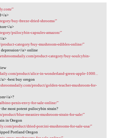
ly.com/"
d</a>
tegory/buy-freeze-dried-shrooms/"
store</a>
ategory/psilocybin-capsules-amazon/"
</a>
m/product-category/buy-mushroom-edibles-online/"
 depression</a> online
/getshroomsdaily.com/product-category/buy-soulcybin-
view
daily.com/product/alice-in-wonderland-green-apple-1000...
/a> -best buy oregon
etshroomsdaily.com/product/golden-teacher-mushroom-for-
oom</a>?
albino-penis-envy-for-sale-online/"
the most potent psilocybin strain?
m/product/blue-meanies-mushroom-strain-for-sale/"
ain in Oregon
ily.com/product/dried-porcini-mushrooms-for-sale-usa/"
hipped Portland Oregon
enis-envy-mushrooms-for-sale-online/"