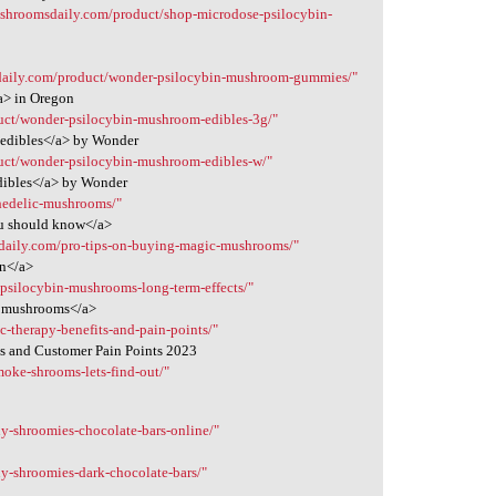
etshroomsdaily.com/product/shop-microdose-psilocybin-
sdaily.com/product/wonder-psilocybin-mushroom-gummies/"
a> in Oregon
duct/wonder-psilocybin-mushroom-edibles-3g/"
 edibles</a> by Wonder
duct/wonder-psilocybin-mushroom-edibles-w/"
dibles</a> by Wonder
hedelic-mushrooms/"
ou should know</a>
sdaily.com/pro-tips-on-buying-magic-mushrooms/"
on</a>
/psilocybin-mushrooms-long-term-effects/"
in mushrooms</a>
c-therapy-benefits-and-pain-points/"
ts and Customer Pain Points 2023
oke-shrooms-lets-find-out/"
y-shroomies-chocolate-bars-online/"
y-shroomies-dark-chocolate-bars/"