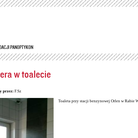
Przejdź
do
treści
DACJI PANOPTYKON
ra w toalecie
5
y przez:
F.Sz
Toaleta przy stacji benzynowej Orlen w Rabie 