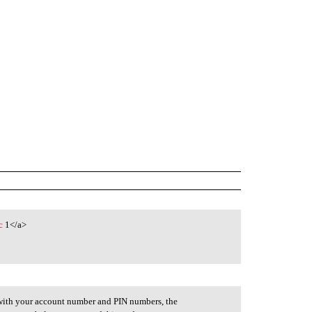
c
1</a>
e with your account number and PIN numbers, the