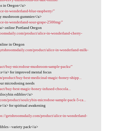
ns in Oregon</a>
ice-in-wonderland-blue-raspberry/"
erry mushroom gummies</a>
lice-in-wonderland-sour-grape-2500mg/"
a> online Portland Oregon
roomsdaily.com/product/alice-in-wonderland-cherry-
nline in Oregon
/getshroomsdaily.com/product/alice-in-wonderland-milk-
duct/buy-microdose-mushroom-sample-packs/"
s</a> for improved mental focus
om/product/buy-best-medicinal-magic-honey-shipp...
our microdosing needs
uct/buy-best-magic-honey-infused-chocola...
ilocybin edibles</a>
.com/product/soulcybin-microdose-sample-pack-5-ca...
</a> for spiritual awakening
ps://getshroomsdaily.com/product/alice-in-wonderland-
ibles - variety pack</a>