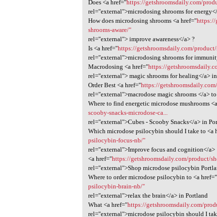
Does <a href="
https://getshroomsdaily.com/produ
rel="external">microdosing shrooms for energy<
How does microdosing shrooms <a href="
https:/
shrooms-aware/"
rel="external"> improve awareness</a> ?
Is <a href="
https://getshroomsdaily.com/product
rel="external">microdosing shrooms for immunit
Macrodosing <a href="
https://getshroomsdaily.
rel="external"> magic shrooms for healing</a> in
Order Best <a href="
https://getshroomsdaily.co
rel="external">macrodose magic shrooms </a> to 
Where to find energetic microdose mushrooms <a
scooby-snacks-microdose-ca...
rel="external">Cubes - Scooby Snacks</a> in Po
Which microdose psilocybin should I take to <a 
psilocybin-focus-nb/"
rel="external">Improve focus and cognition</a>
<a href="
https://getshroomsdaily.com/product/s
rel="external">Shop microdose psilocybin Portl
Where to order microdose psilocybin to <a href=
psilocybin-brain-nb/"
rel="external">relax the brain</a> in Portland
What <a href="
https://getshroomsdaily.com/prod
rel="external">microdose psilocybin should I ta