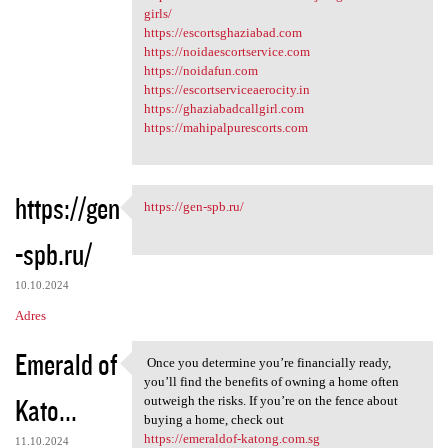
girls/
https://escortsghaziabad.com
https://noidaescortservice.com
https://noidafun.com
https://escortserviceaerocity.in
https://ghaziabadcallgirl.com
https://mahipalpurescorts.com
https://gen
https://gen-spb.ru/
https://gen-spb.ru/
-spb.ru/
10.10.2024
Adres
Emerald of
Once you determine you’re financially ready,
Once you determine you’re
you’ll find the benefits of owning a home often
Kato...
outweigh the risks. If you’re on the fence about
buying a home, check out
https://emeraldof-katong.com.sg
11.10.2024