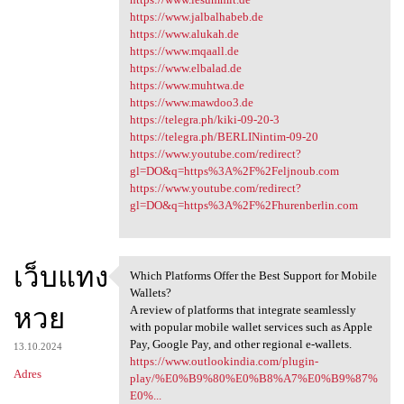
https://www.jalbalhabeb.de
https://www.alukah.de
https://www.mqaall.de
https://www.elbalad.de
https://www.muhtwa.de
https://www.mawdoo3.de
https://telegra.ph/kiki-09-20-3
https://telegra.ph/BERLINintim-09-20
https://www.youtube.com/redirect?
gl=DO&q=https%3A%2F%2Feljnoub.com
https://www.youtube.com/redirect?
gl=DO&q=https%3A%2F%2Fhurenberlin.com
เว็บแทง
Which Platforms Offer the Best Support for Mobile
Which Platforms Offer the
Wallets?
หวย
A review of platforms that integrate seamlessly
with popular mobile wallet services such as Apple
Pay, Google Pay, and other regional e-wallets.
13.10.2024
https://www.outlookindia.com/plugin-
Adres
play/%E0%B9%80%E0%B8%A7%E0%B9%87%
E0%...