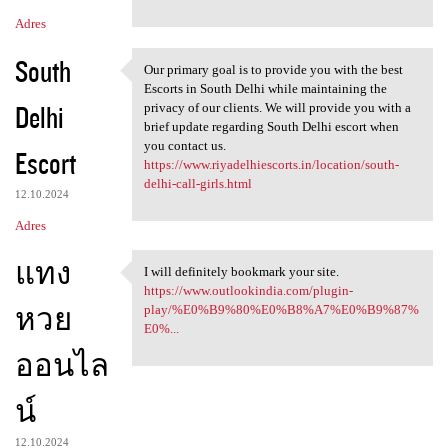
Adres
South
Our primary goal is to provide you with the best
Our primary goal is to
Escorts in South Delhi while maintaining the
Delhi
privacy of our clients. We will provide you with a
brief update regarding South Delhi escort when
you contact us.
Escort
https://www.riyadelhiescorts.in/location/south-
delhi-call-girls.html
12.10.2024
Adres
แทง
I will definitely bookmark your site.
I will definitely bookmark
https://www.outlookindia.com/plugin-
หวย
play/%E0%B9%80%E0%B8%A7%E0%B9%87%
E0%...
ออนไล
น์
12.10.2024