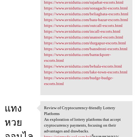
https://www.avnidutta.com/rajarhat-escorts.html
https://www.avnidutta.com/sonagachi-escorts.html
https://www.avnidutta.com/beliaghata-escorts.html
https://www.avnidutta.com/bara-bazar-escorts.html
https://www.avnidutta.com/outcall-escorts.html
https://www.avnidutta.com/incall-escorts.html
https://www.avnidutta.com/asansol-escorts.html
https://www.avnidutta.com/durgapur-escorts.html
https://www.avnidutta.com/bansdroni-escorts.html
https://www.avnidutta.com/barrackpore-
escorts.html
https://www.avnidutta.com/behala-escorts.html
https://www.avnidutta.com/lake-town-escorts.html
https://www.avnidutta.com/budge-budge-
escorts.html
แทง
Review of Cryptocurrency-friendly Lottery
Review of Cryptocurrency
Platforms
หวย
An exploration of lottery platforms that accept
cryptocurrency payments, focusing on their
advantages and drawbacks.
ออนไล
https://gizmodo.uol.com.br/
เว็บแทงหวยลาว/