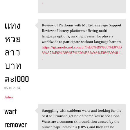
.
แทง
Review of Platforms with Multi-Language Support
Review of Platforms with
Review of lottery platforms offering multi-
หวย
language options, making it easier for players
worldwide to participate without language barriers.
https://gizmodo.uol.com.br/%E0%B9%80%E0%B
ลาว
8%A7%E0%B9%87%E0%B8%9A%E0%B9%81..
.
บาท
ละ1000
05.10.2024
Adres
wart
Struggling with stubborn warts and looking for the
Struggling with stubborn
best solutions to get rid of them? You're not alone.
remover
Warts are a common skin condition caused by the
human papillomavirus (HPV), and they can be