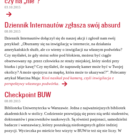
czy na „nie”?
03.10.2015
Dziennik Internautów zgłasza swój absurd
08.09.2015
Dziennik Internautów dołączył się do naszej akcji i zgłosił nam swój
przykład: „Oburzamy się na inwigilację w internecie, na działania
amerykańskich służb, ale co wiemy o inwigilacji na własnym podwórku?
Czy myślałeś, że gdy stoisz sobie pod blokiem, możesz być ciągle
obserwowany np. przez człowieka ze straży miejskiej, który siedzi przy
biurku i pije kawę? Czy myślałeś, ile naprawdę kamer może być w Twojej
okolicy? A może spojrzysz na mapkę, która może to ukazywać?”. Polecamy
artykuł Marcina Maja:
Ktoś nasikał pod kamerą, czyli inwigilacja z
perspektywy własnego podwórka
.
Checkpoint BUW
08.09.2015
Biblioteka Uniwersytecka w Warszawie. Jedna z najważniejszych bibliotek
akademickich w stolicy. Codziennie przewijają się przez nią setki studentów,
doktorantów i pracowników naukowych. Są również pasjonaci, samodzielni
badacze i warszawiacy, którzy poszukują niedostępnych gdzie indziej
pozycji. Wycieczka po mieście bez wizyty w BUW-ie też się nie liczy. W