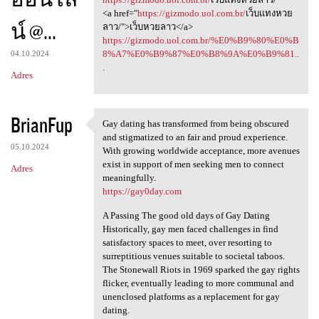
<a href="
https://gizmodo.uol.com.br/
เว็บแทงหวย
น์ @...
ลาว/">เว็บหวยลาว</a>
https://gizmodo.uol.com.br/%E0%B9%80%E0%B
8%A7%E0%B9%87%E0%B8%9A%E0%B9%81..
04.10.2024
.
Adres
BrianFup
Gay dating has transformed from being obscured
Gay dating has transformed
and stigmatized to an fair and proud experience.
05.10.2024
With growing worldwide acceptance, more avenues
exist in support of men seeking men to connect
Adres
meaningfully.
https://gay0day.com
A Passing The good old days of Gay Dating
Historically, gay men faced challenges in find
satisfactory spaces to meet, over resorting to
surreptitious venues suitable to societal taboos.
The Stonewall Riots in 1969 sparked the gay rights
flicker, eventually leading to more communal and
unenclosed platforms as a replacement for gay
dating.