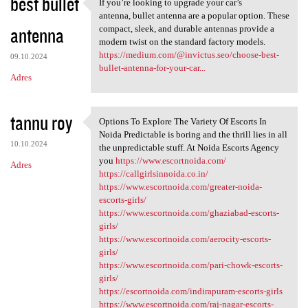
best bullet
If you’re looking to upgrade your car’s
If you’re looking to upgrade
antenna, bullet antenna are a popular option. These
antenna
compact, sleek, and durable antennas provide a
modern twist on the standard factory models.
https://medium.com/@invictus.seo/choose-best-
09.10.2024
bullet-antenna-for-your-car...
Adres
tannu roy
Options To Explore The Variety Of Escorts In
Options To Explore The
Noida Predictable is boring and the thrill lies in all
10.10.2024
the unpredictable stuff. At Noida Escorts Agency
you
https://www.escortnoida.com/
Adres
https://callgirlsinnoida.co.in/
https://www.escortnoida.com/greater-noida-
escorts-girls/
https://www.escortnoida.com/ghaziabad-escorts-
girls/
https://www.escortnoida.com/aerocity-escorts-
girls/
https://www.escortnoida.com/pari-chowk-escorts-
girls/
https://escortnoida.com/indirapuram-escorts-girls
https://www.escortnoida.com/raj-nagar-escorts-