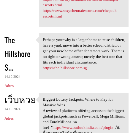
escorts.html
https://www.sexychennaiescorts.com/chepauk-
escorts.html
The
Perhaps your why is a larger home to raise children,
Perhaps your why is a larger
have a yard, move into a better school district, or
Hillshore
get your new home office for remote work. There is
no right or wrong answer, merely the best one that
fits each individual circumstance.
S...
https://the-hillshore.com.sg
14.10.2024
Adres
เว็บหวย
Biggest Lottery Jackpots: Where to Play for
Biggest Lottery Jackpots:
Massive Wins
14.10.2024
A review of platforms offering access to the biggest
global jackpots, such as Powerball, Mega Millions,
Adres
and EuroMillions. <a
href="
https://www.outlookindia.com/plugin-
เว็บ