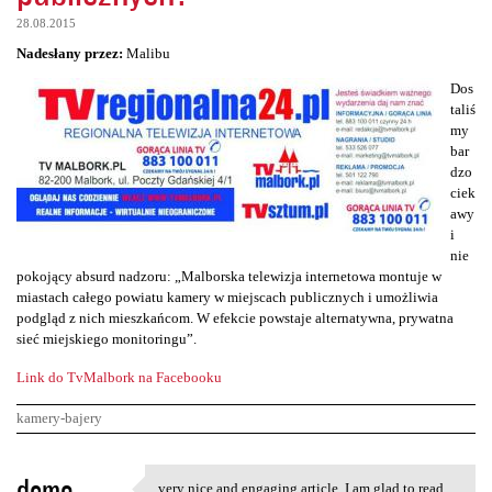
28.08.2015
Nadesłany przez:
Malibu
Dos
taliś
my
bar
dzo
ciek
awy
i
nie
pokojący absurd nadzoru: „Malborska telewizja internetowa montuje w
miastach całego powiatu kamery w miejscach publicznych i umożliwia
podgląd z nich mieszkańcom. W efekcie powstaje alternatywna, prywatna
sieć miejskiego monitoringu”.
Link do TvMalbork na Facebooku
kamery-bajery
K
demo
very nice and engaging article, I am glad to read