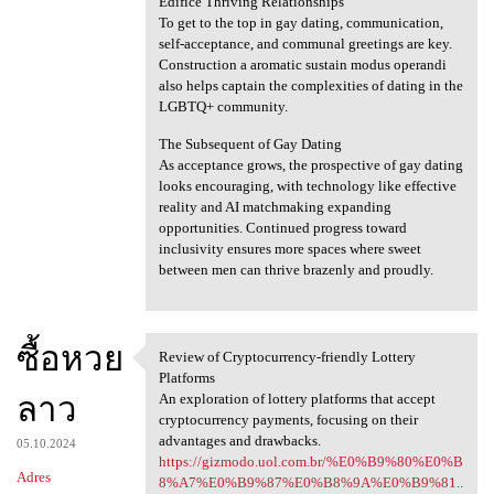
Edifice Thriving Relationships
To get to the top in gay dating, communication,
self-acceptance, and communal greetings are key.
Construction a aromatic sustain modus operandi
also helps captain the complexities of dating in the
LGBTQ+ community.
The Subsequent of Gay Dating
As acceptance grows, the prospective of gay dating
looks encouraging, with technology like effective
reality and AI matchmaking expanding
opportunities. Continued progress toward
inclusivity ensures more spaces where sweet
between men can thrive brazenly and proudly.
ซื้อหวย
Review of Cryptocurrency-friendly Lottery
Review of Cryptocurrency
Platforms
ลาว
An exploration of lottery platforms that accept
cryptocurrency payments, focusing on their
advantages and drawbacks.
05.10.2024
https://gizmodo.uol.com.br/%E0%B9%80%E0%B
Adres
8%A7%E0%B9%87%E0%B8%9A%E0%B9%81..