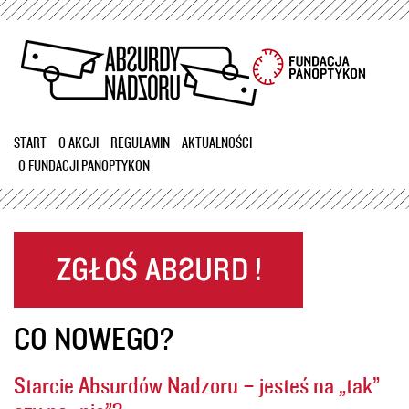
Przejdź
do
treści
START
O AKCJI
REGULAMIN
AKTUALNOŚCI
O FUNDACJI PANOPTYKON
CO NOWEGO?
Starcie Absurdów Nadzoru – jesteś na „tak”