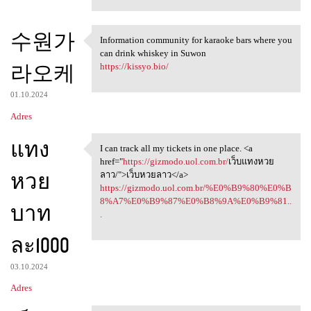
수원가
Information community for karaoke bars where you
Information community for
can drink whiskey in Suwon
라오케
https://kissyo.bio/
01.10.2024
Adres
แทง
I can track all my tickets in one place. <a
I can track all my tickets in
href="
https://gizmodo.uol.com.br/
เว็บแทงหวย
หวย
ลาว/">เว็บหวยลาว</a>
https://gizmodo.uol.com.br/%E0%B9%80%E0%B
8%A7%E0%B9%87%E0%B8%9A%E0%B9%81..
บาท
.
ละ1000
03.10.2024
Adres