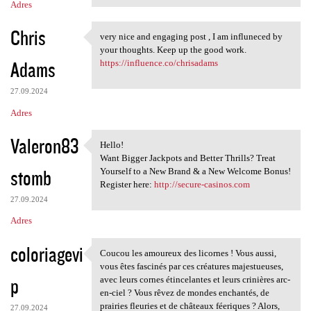
Adres
Chris
very nice and engaging post , I am influneced by
very nice and engaging post ,
your thoughts. Keep up the good work.
Adams
https://influence.co/chrisadams
27.09.2024
Adres
Valeron83
Hello!
Hello!
Want Bigger Jackpots and Better Thrills? Treat
stomb
Yourself to a New Brand & a New Welcome Bonus!
Register here:
http://secure-casinos.com
27.09.2024
Adres
coloriagevi
Coucou les amoureux des licornes ! Vous aussi,
Coucou les amoureux des
vous êtes fascinés par ces créatures majestueuses,
p
avec leurs cornes étincelantes et leurs crinières arc-
en-ciel ? Vous rêvez de mondes enchantés, de
prairies fleuries et de châteaux féeriques ? Alors,
27.09.2024