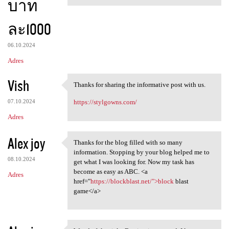
บาท
ละ1000
06.10.2024
Adres
Vish
Thanks for sharing the informative post with us.
Thanks for sharing the
07.10.2024
https://stylgowns.com/
Adres
Alex joy
Thanks for the blog filled with so many
Thanks for the blog filled
information. Stopping by your blog helped me to
08.10.2024
get what I was looking for. Now my task has
become as easy as ABC. <a
Adres
href="
https://blockblast.net/">block
blast
game</a>