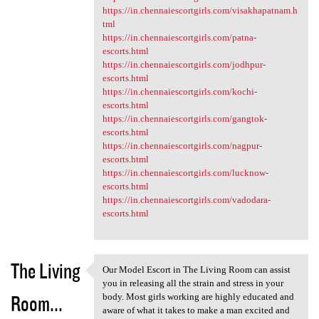
https://in.chennaiescortgirls.com/visakhapatnam.h
tml
https://in.chennaiescortgirls.com/patna-
escorts.html
https://in.chennaiescortgirls.com/jodhpur-
escorts.html
https://in.chennaiescortgirls.com/kochi-
escorts.html
https://in.chennaiescortgirls.com/gangtok-
escorts.html
https://in.chennaiescortgirls.com/nagpur-
escorts.html
https://in.chennaiescortgirls.com/lucknow-
escorts.html
https://in.chennaiescortgirls.com/vadodara-
escorts.html
The Living
Our Model Escort in The Living Room can assist
Our Model Escort in The
you in releasing all the strain and stress in your
Room...
body. Most girls working are highly educated and
aware of what it takes to make a man excited and