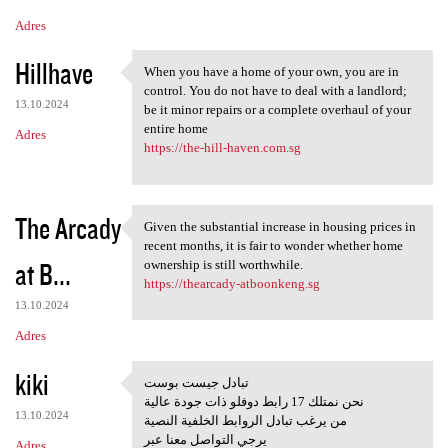
Adres
Hillhave
When you have a home of your own, you are in
When you have a home of your
control. You do not have to deal with a landlord;
13.10.2024
be it minor repairs or a complete overhaul of your
entire home
Adres
https://the-hill-haven.com.sg
The Arcady
Given the substantial increase in housing prices in
Given the substantial
recent months, it is fair to wonder whether home
at B...
ownership is still worthwhile.
https://thearcady-atboonkeng.sg
13.10.2024
Adres
kiki
تبادل جيست بوست
تبادل جيست بوست
نحن نمتلك 17 رابط دوفلو ذات جودة عالية
13.10.2024
من يرغب تبادل الروابط الخلفية النصية
يرجي التواصل معنا عبر
Adres