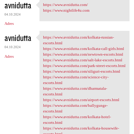
avnidutta
https://www.avnidutta.com/
https://www.avnidutta.com/
https://www.nightlife4u.com
04.10.2024
Adres
avnidutta
https://www.avnidutta.com/kolkata-russian-
https://www.avnidutta.com
escorts.html
04.10.2024
https://www.avnidutta.com/kolkata-call-girls.html
https://www.avnidutta.com/newtown-escorts.html
Adres
https://www.avnidutta.com/salt-lake-escorts.html
https://www.avnidutta.com/park-street-escorts.html
https://www.avnidutta.com/siliguri-escorts.html
https://www.avnidutta.com/science-city-
escorts.html
https://www.avnidutta.com/dharmatala-
escorts.html
https://www.avnidutta.com/airport-escorts.html
https://www.avnidutta.com/ballygunge-
escorts.html
https://www.avnidutta.com/kolkata-hotel-
escorts.html
https://www.avnidutta.com/kolkata-housewife-
escorts.html