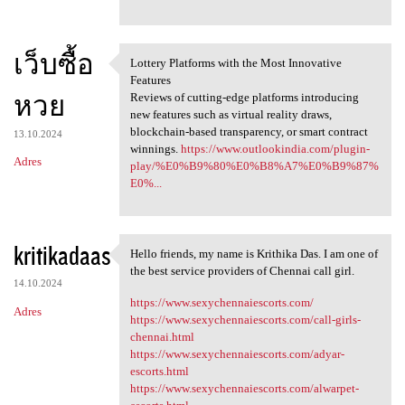
เว็บซื้อ
Lottery Platforms with the Most Innovative
Lottery Platforms with the
Features
หวย
Reviews of cutting-edge platforms introducing
new features such as virtual reality draws,
blockchain-based transparency, or smart contract
13.10.2024
winnings.
https://www.outlookindia.com/plugin-
Adres
play/%E0%B9%80%E0%B8%A7%E0%B9%87%
E0%...
kritikadaas
Hello friends, my name is Krithika Das. I am one of
Hello friends, my name is
the best service providers of Chennai call girl.
14.10.2024
https://www.sexychennaiescorts.com/
Adres
https://www.sexychennaiescorts.com/call-girls-
chennai.html
https://www.sexychennaiescorts.com/adyar-
escorts.html
https://www.sexychennaiescorts.com/alwarpet-