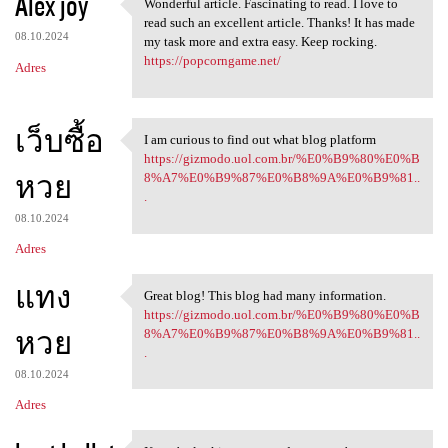
Alex joy
Wonderful article. Fascinating to read. I love to
Wonderful article.
read such an excellent article. Thanks! It has made
08.10.2024
my task more and extra easy. Keep rocking.
https://popcorngame.net/
Adres
เว็บซื้อ
I am curious to find out what blog platform
I am curious to find out what
https://gizmodo.uol.com.br/%E0%B9%80%E0%B
หวย
8%A7%E0%B9%87%E0%B8%9A%E0%B9%81..
.
08.10.2024
Adres
แทง
Great blog! This blog had many information.
Great blog! This blog had
https://gizmodo.uol.com.br/%E0%B9%80%E0%B
หวย
8%A7%E0%B9%87%E0%B8%9A%E0%B9%81..
.
08.10.2024
Adres