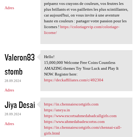
préparez vos crayons de couleurs, vos feutres les
Adres
plus brillants et vos paillettes les plus scintillantes,
car aujourd'hui, on vous invite à une aventure
haute en couleurs : partager votre passion pour les
licornes !
https://coloriagevip.com/coloriage-
licorne/
Valeron83
Hello!
Hello!
15,000,000 Welcome Free Coins Countless
stomb
AMAZING themes Try Your Luck and Play It
NOW. Register here:
https://deckaffiliates.com/c/492304
28.09.2024
Adres
Jiya Desai
https://in.chennaiescortgirls.com
https://in.chennaiescortgirls
https://aneya.in
28.09.2024
https://www.escortsahmedabadcallgirls.com
https://www.ahmedabadescortss.com
Adres
https://in.chennaiescortgirls.com/chennai-call-
girls.html