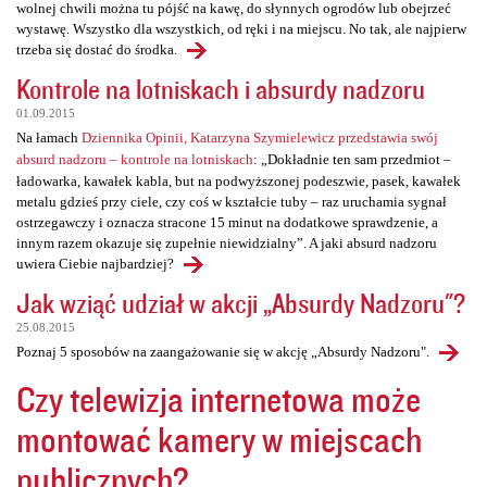
wolnej chwili można tu pójść na kawę, do słynnych ogrodów lub obejrzeć
wystawę. Wszystko dla wszystkich, od ręki i na miejscu. No tak, ale najpierw
trzeba się dostać do środka.
Kontrole na lotniskach i absurdy nadzoru
01.09.2015
Na łamach
Dziennika Opinii, Katarzyna Szymielewicz przedstawia swój
absurd nadzoru – kontrole na lotniskach
: „Dokładnie ten sam przedmiot –
ładowarka, kawałek kabla, but na podwyższonej podeszwie, pasek, kawałek
metalu gdzieś przy ciele, czy coś w kształcie tuby – raz uruchamia sygnał
ostrzegawczy i oznacza stracone 15 minut na dodatkowe sprawdzenie, a
innym razem okazuje się zupełnie niewidzialny”. A jaki absurd nadzoru
uwiera Ciebie najbardziej?
Jak wziąć udział w akcji „Absurdy Nadzoru"?
25.08.2015
Poznaj 5 sposobów na zaangażowanie się w akcję „Absurdy Nadzoru".
Czy telewizja internetowa może
montować kamery w miejscach
publicznych?