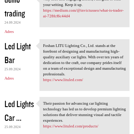
very nice and engaging
o
your writing. Keep it up.
trading
m
https://medium.com/@invictusseo/what-is-trader-
ai-728fcf6c44d4
e
24.09.2024
n
Adres
t
Led Light
a
Foshan LITU Lighting Co., Ltd. stands at the
Foshan LITU Lighting Co., Ltd
forefront of designing and manufacturing high-
r
Bar
quality auxiliary car lights. With over ten years of
z
dedication to the craft, our company prides itself
on a team of exceptional design and manufacturing
e
25.09.2024
professionals.
Adres
https://www.lituled.com/
Led Lights
Their passion for advancing car lighting
Their passion for advancing
technology has led us to develop premium lighting
Car ...
solutions that deliver stunning visual and tactile
experiences.
https://www.lituled.com/products/
25.09.2024