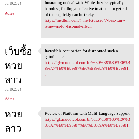
frustrating to deal with. While they’re typically
06.10.2024
harmless, finding an effective treatment to get rid
Adres
of them quickly can be tricky.
https://medium.com/@invictus.seo/7-best-wart-
removers-for-fast-and-effec...
เว็บซื้อ
Incredible occupation for distributed such a
Incredible occupation for
gainful site.
หวย
https://gizmodo.uol.com.br/%E0%B9%80%E0%B
8%A7%E0%B9%87%E0%B8%9A%E0%B9%81..
.
ลาว
06.10.2024
Adres
หวย
Review of Platforms with Multi-Language Support
Review of Platforms with
https://gizmodo.uol.com.br/%E0%B9%80%E0%B
ลาว
8%A7%E0%B9%87%E0%B8%9A%E0%B9%81..
.