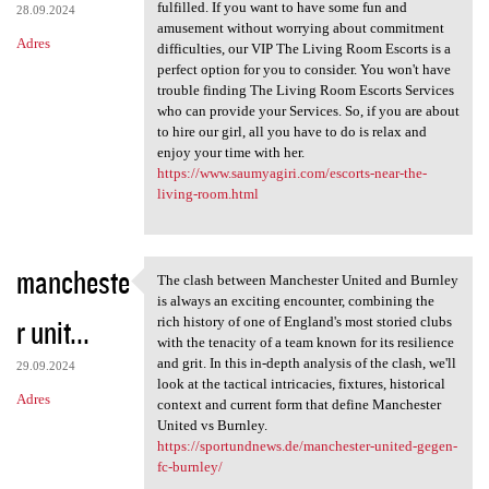
fulfilled. If you want to have some fun and
28.09.2024
amusement without worrying about commitment
Adres
difficulties, our VIP The Living Room Escorts is a
perfect option for you to consider. You won't have
trouble finding The Living Room Escorts Services
who can provide your Services. So, if you are about
to hire our girl, all you have to do is relax and
enjoy your time with her.
https://www.saumyagiri.com/escorts-near-the-
living-room.html
mancheste
The clash between Manchester United and Burnley
The clash between Manchester
is always an exciting encounter, combining the
r unit...
rich history of one of England's most storied clubs
with the tenacity of a team known for its resilience
and grit. In this in-depth analysis of the clash, we'll
29.09.2024
look at the tactical intricacies, fixtures, historical
Adres
context and current form that define Manchester
United vs Burnley.
https://sportundnews.de/manchester-united-gegen-
fc-burnley/