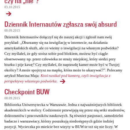
czy na „nie”?
03.10.2015
Dziennik Internautów zgłasza swój absurd
08.09.2015
Dziennik Internautów dołączył się do naszej akcji i zgłosił nam swój
przykład: „Oburzamy się na inwigilację w internecie, na działania
amerykańskich służb, ale co wiemy o inwigilacji na własnym podwórku?
Czy myślałeś, że gdy stoisz sobie pod blokiem, możesz być ciągle
obserwowany np. przez człowieka ze straży miejskiej, który siedzi przy
biurku i pije kawę? Czy myślałeś, ile naprawdę kamer może być w Twojej
okolicy? A może spojrzysz na mapkę, która może to ukazywać?”. Polecamy
artykuł Marcina Maja:
Ktoś nasikał pod kamerą, czyli inwigilacja z
perspektywy własnego podwórka
.
Checkpoint BUW
08.09.2015
Biblioteka Uniwersytecka w Warszawie. Jedna z najważniejszych bibliotek
akademickich w stolicy. Codziennie przewijają się przez nią setki studentów,
doktorantów i pracowników naukowych. Są również pasjonaci, samodzielni
badacze i warszawiacy, którzy poszukują niedostępnych gdzie indziej
pozycji. Wycieczka po mieście bez wizyty w BUW-ie też się nie liczy. W