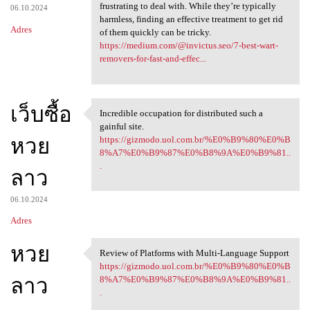
frustrating to deal with. While they’re typically
06.10.2024
harmless, finding an effective treatment to get rid
Adres
of them quickly can be tricky.
https://medium.com/@invictus.seo/7-best-wart-
removers-for-fast-and-effec...
เว็บซื้อ
Incredible occupation for distributed such a
Incredible occupation for
gainful site.
หวย
https://gizmodo.uol.com.br/%E0%B9%80%E0%B
8%A7%E0%B9%87%E0%B8%9A%E0%B9%81..
.
ลาว
06.10.2024
Adres
หวย
Review of Platforms with Multi-Language Support
Review of Platforms with
https://gizmodo.uol.com.br/%E0%B9%80%E0%B
ลาว
8%A7%E0%B9%87%E0%B8%9A%E0%B9%81..
.