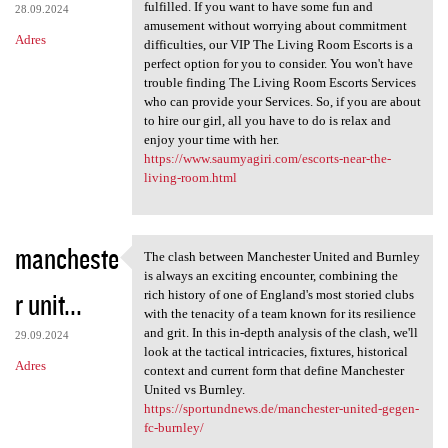
fulfilled. If you want to have some fun and
28.09.2024
amusement without worrying about commitment
Adres
difficulties, our VIP The Living Room Escorts is a
perfect option for you to consider. You won't have
trouble finding The Living Room Escorts Services
who can provide your Services. So, if you are about
to hire our girl, all you have to do is relax and
enjoy your time with her.
https://www.saumyagiri.com/escorts-near-the-
living-room.html
mancheste
The clash between Manchester United and Burnley
The clash between Manchester
is always an exciting encounter, combining the
r unit...
rich history of one of England's most storied clubs
with the tenacity of a team known for its resilience
and grit. In this in-depth analysis of the clash, we'll
29.09.2024
look at the tactical intricacies, fixtures, historical
Adres
context and current form that define Manchester
United vs Burnley.
https://sportundnews.de/manchester-united-gegen-
fc-burnley/