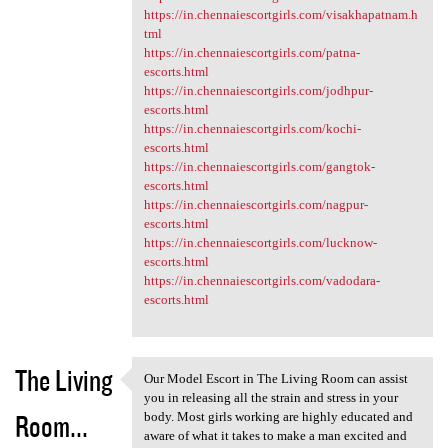
https://in.chennaiescortgirls.com/visakhapatnam.h
tml
https://in.chennaiescortgirls.com/patna-
escorts.html
https://in.chennaiescortgirls.com/jodhpur-
escorts.html
https://in.chennaiescortgirls.com/kochi-
escorts.html
https://in.chennaiescortgirls.com/gangtok-
escorts.html
https://in.chennaiescortgirls.com/nagpur-
escorts.html
https://in.chennaiescortgirls.com/lucknow-
escorts.html
https://in.chennaiescortgirls.com/vadodara-
escorts.html
The Living
Our Model Escort in The Living Room can assist
Our Model Escort in The
you in releasing all the strain and stress in your
Room...
body. Most girls working are highly educated and
aware of what it takes to make a man excited and