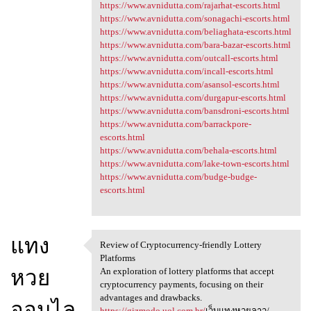
https://www.avnidutta.com/rajarhat-escorts.html
https://www.avnidutta.com/sonagachi-escorts.html
https://www.avnidutta.com/beliaghata-escorts.html
https://www.avnidutta.com/bara-bazar-escorts.html
https://www.avnidutta.com/outcall-escorts.html
https://www.avnidutta.com/incall-escorts.html
https://www.avnidutta.com/asansol-escorts.html
https://www.avnidutta.com/durgapur-escorts.html
https://www.avnidutta.com/bansdroni-escorts.html
https://www.avnidutta.com/barrackpore-
escorts.html
https://www.avnidutta.com/behala-escorts.html
https://www.avnidutta.com/lake-town-escorts.html
https://www.avnidutta.com/budge-budge-
escorts.html
แทง
Review of Cryptocurrency-friendly Lottery
Review of Cryptocurrency
Platforms
หวย
An exploration of lottery platforms that accept
cryptocurrency payments, focusing on their
advantages and drawbacks.
ออนไล
https://gizmodo.uol.com.br/
เว็บแทงหวยลาว/