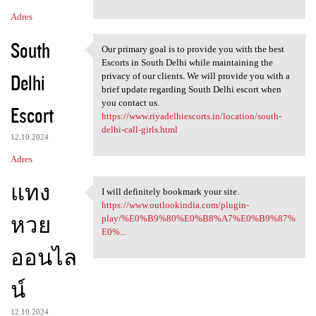
Adres
South
Our primary goal is to provide you with the best
Our primary goal is to
Escorts in South Delhi while maintaining the
Delhi
privacy of our clients. We will provide you with a
brief update regarding South Delhi escort when
you contact us.
Escort
https://www.riyadelhiescorts.in/location/south-
delhi-call-girls.html
12.10.2024
Adres
แทง
I will definitely bookmark your site.
I will definitely bookmark
https://www.outlookindia.com/plugin-
หวย
play/%E0%B9%80%E0%B8%A7%E0%B9%87%
E0%...
ออนไล
น์
12.10.2024