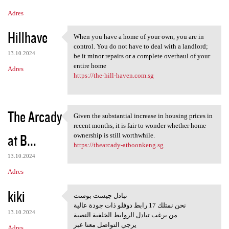
Adres
Hillhave
When you have a home of your own, you are in
When you have a home of your
control. You do not have to deal with a landlord;
13.10.2024
be it minor repairs or a complete overhaul of your
entire home
Adres
https://the-hill-haven.com.sg
The Arcady
Given the substantial increase in housing prices in
Given the substantial
recent months, it is fair to wonder whether home
at B...
ownership is still worthwhile.
https://thearcady-atboonkeng.sg
13.10.2024
Adres
kiki
تبادل جيست بوست
تبادل جيست بوست
نحن نمتلك 17 رابط دوفلو ذات جودة عالية
13.10.2024
من يرغب تبادل الروابط الخلفية النصية
يرجي التواصل معنا عبر
Adres