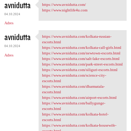
avnidutta
https://www.avnidutta.com/
https://www.avnidutta.com/
https://www.nightlife4u.com
04.10.2024
Adres
avnidutta
https://www.avnidutta.com/kolkata-russian-
https://www.avnidutta.com
escorts.html
04.10.2024
https://www.avnidutta.com/kolkata-call-girls.html
https://www.avnidutta.com/newtown-escorts.html
Adres
https://www.avnidutta.com/salt-lake-escorts.html
https://www.avnidutta.com/park-street-escorts.html
https://www.avnidutta.com/siliguri-escorts.html
https://www.avnidutta.com/science-city-
escorts.html
https://www.avnidutta.com/dharmatala-
escorts.html
https://www.avnidutta.com/airport-escorts.html
https://www.avnidutta.com/ballygunge-
escorts.html
https://www.avnidutta.com/kolkata-hotel-
escorts.html
https://www.avnidutta.com/kolkata-housewife-
escorts.html