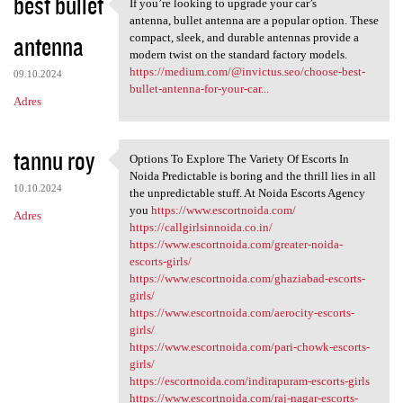
best bullet
If you’re looking to upgrade your car’s
If you’re looking to upgrade
antenna, bullet antenna are a popular option. These
antenna
compact, sleek, and durable antennas provide a
modern twist on the standard factory models.
https://medium.com/@invictus.seo/choose-best-
09.10.2024
bullet-antenna-for-your-car...
Adres
tannu roy
Options To Explore The Variety Of Escorts In
Options To Explore The
Noida Predictable is boring and the thrill lies in all
10.10.2024
the unpredictable stuff. At Noida Escorts Agency
you
https://www.escortnoida.com/
Adres
https://callgirlsinnoida.co.in/
https://www.escortnoida.com/greater-noida-
escorts-girls/
https://www.escortnoida.com/ghaziabad-escorts-
girls/
https://www.escortnoida.com/aerocity-escorts-
girls/
https://www.escortnoida.com/pari-chowk-escorts-
girls/
https://escortnoida.com/indirapuram-escorts-girls
https://www.escortnoida.com/raj-nagar-escorts-