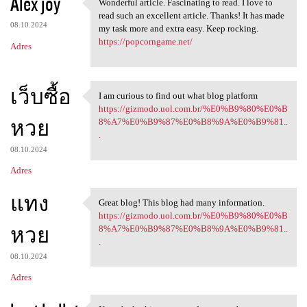
Alex joy
Wonderful article. Fascinating to read. I love to
Wonderful article.
read such an excellent article. Thanks! It has made
08.10.2024
my task more and extra easy. Keep rocking.
https://popcorngame.net/
Adres
เว็บซื้อ
I am curious to find out what blog platform
I am curious to find out what
https://gizmodo.uol.com.br/%E0%B9%80%E0%B
หวย
8%A7%E0%B9%87%E0%B8%9A%E0%B9%81..
.
08.10.2024
Adres
แทง
Great blog! This blog had many information.
Great blog! This blog had
https://gizmodo.uol.com.br/%E0%B9%80%E0%B
หวย
8%A7%E0%B9%87%E0%B8%9A%E0%B9%81..
.
08.10.2024
Adres