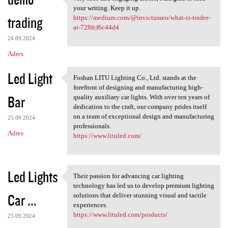
very nice and engaging
o
your writing. Keep it up.
trading
m
https://medium.com/@invictusseo/what-is-trader-
ai-728fcf6c44d4
e
24.09.2024
n
Adres
t
Led Light
a
Foshan LITU Lighting Co., Ltd. stands at the
Foshan LITU Lighting Co., Ltd
forefront of designing and manufacturing high-
r
Bar
quality auxiliary car lights. With over ten years of
z
dedication to the craft, our company prides itself
on a team of exceptional design and manufacturing
e
25.09.2024
professionals.
Adres
https://www.lituled.com/
Led Lights
Their passion for advancing car lighting
Their passion for advancing
technology has led us to develop premium lighting
Car ...
solutions that deliver stunning visual and tactile
experiences.
https://www.lituled.com/products/
25.09.2024