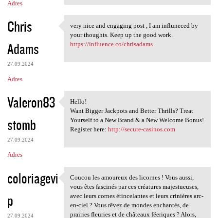
Adres
Chris
very nice and engaging post , I am influneced by
very nice and engaging post ,
your thoughts. Keep up the good work.
Adams
https://influence.co/chrisadams
27.09.2024
Adres
Valeron83
Hello!
Hello!
Want Bigger Jackpots and Better Thrills? Treat
stomb
Yourself to a New Brand & a New Welcome Bonus!
Register here:
http://secure-casinos.com
27.09.2024
Adres
coloriagevi
Coucou les amoureux des licornes ! Vous aussi,
Coucou les amoureux des
vous êtes fascinés par ces créatures majestueuses,
p
avec leurs cornes étincelantes et leurs crinières arc-
en-ciel ? Vous rêvez de mondes enchantés, de
prairies fleuries et de châteaux féeriques ? Alors,
27.09.2024