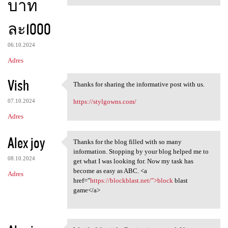
บาท
ละ1000
06.10.2024
Adres
Vish
Thanks for sharing the informative post with us.
Thanks for sharing the
07.10.2024
https://stylgowns.com/
Adres
Alex joy
Thanks for the blog filled with so many
Thanks for the blog filled
information. Stopping by your blog helped me to
08.10.2024
get what I was looking for. Now my task has
become as easy as ABC. <a
Adres
href="
https://blockblast.net/">block
blast
game</a>