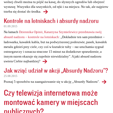
wolnej chwili można tu pójść na kawę, do słynnych ogrodów lub obejrzeć
wystawę. Wszystko dla wszystkich, od ręki i na miejscu. No tak, ale najpierw
trzeba się dostać do środka.
Kontrole na lotniskach i absurdy nadzoru
01.09.2015
Na łamach
Dziennika Opinii, Katarzyna Szymielewicz przedstawia swój
absurd nadzoru – kontrole na lotniskach
: „Dokładnie ten sam przedmiot –
ładowarka, kawałek kabla, but na podwyższonej podeszwie, pasek, kawałek
metalu gdzieś przy ciele, czy coś w kształcie tuby – raz uruchamia sygnał
ostrzegawczy i oznacza stracone 15 minut na dodatkowe sprawdzenie, a
innym razem okazuje się zupełnie niewidzialny”. A jaki absurd nadzoru
uwiera Ciebie najbardziej?
Jak wziąć udział w akcji „Absurdy Nadzoru"?
25.08.2015
Poznaj 5 sposobów na zaangażowanie się w akcję „Absurdy Nadzoru".
Czy telewizja internetowa może
montować kamery w miejscach
publicznych?