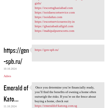
girls/
https://escortsghaziabad.com
https://noidaescortservice.com
https://noidafun.com
https://escortserviceaerocity.in
https://ghaziabadcallgirl.com
https://mahipalpurescorts.com
https://gen
https://gen-spb.ru/
https://gen-spb.ru/
-spb.ru/
10.10.2024
Adres
Emerald of
Once you determine you’re financially ready,
Once you determine you’re
you’ll find the benefits of owning a home often
Kato...
outweigh the risks. If you’re on the fence about
buying a home, check out
https://emeraldof-katong.com.sg
11.10.2024