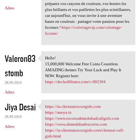
préparez vos crayons de couleurs, vos feutres les
Adres
plus brillants et vos paillettes les plus scintillantes,
car aujourd'hui, on vous invite à une aventure
haute en couleurs : partager votre passion pour les
licornes !
https://coloriagevip.com/coloriage-
licorne/
Valeron83
Hello!
Hello!
15,000,000 Welcome Free Coins Countless
stomb
AMAZING themes Try Your Luck and Play It
NOW. Register here:
https://deckaffiliates.com/c/492304
28.09.2024
Adres
Jiya Desai
https://in.chennaiescortgirls.com
https://in.chennaiescortgirls
https://aneya.in
28.09.2024
https://www.escortsahmedabadcallgirls.com
https://www.ahmedabadescortss.com
Adres
https://in.chennaiescortgirls.com/chennai-call-
girls.html