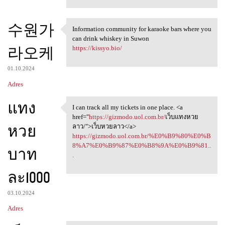
수원가
Information community for karaoke bars where you
Information community for
can drink whiskey in Suwon
라오케
https://kissyo.bio/
01.10.2024
Adres
แทง
I can track all my tickets in one place. <a
I can track all my tickets in
href="
https://gizmodo.uol.com.br/
เว็บแทงหวย
หวย
ลาว/">เว็บหวยลาว</a>
https://gizmodo.uol.com.br/%E0%B9%80%E0%B
8%A7%E0%B9%87%E0%B8%9A%E0%B9%81..
บาท
.
ละ1000
03.10.2024
Adres