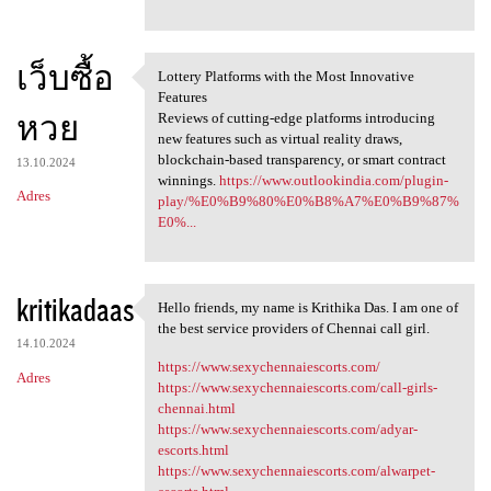
เว็บซื้อ
Lottery Platforms with the Most Innovative
Lottery Platforms with the
Features
หวย
Reviews of cutting-edge platforms introducing
new features such as virtual reality draws,
blockchain-based transparency, or smart contract
13.10.2024
winnings.
https://www.outlookindia.com/plugin-
Adres
play/%E0%B9%80%E0%B8%A7%E0%B9%87%
E0%...
kritikadaas
Hello friends, my name is Krithika Das. I am one of
Hello friends, my name is
the best service providers of Chennai call girl.
14.10.2024
https://www.sexychennaiescorts.com/
Adres
https://www.sexychennaiescorts.com/call-girls-
chennai.html
https://www.sexychennaiescorts.com/adyar-
escorts.html
https://www.sexychennaiescorts.com/alwarpet-