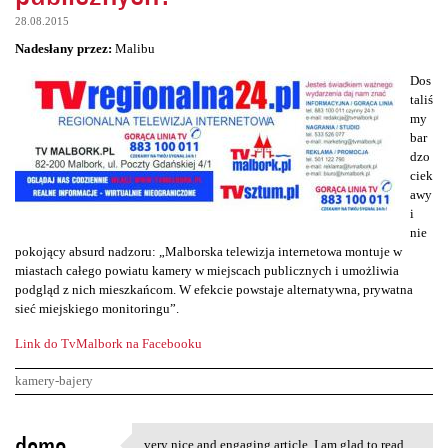
28.08.2015
Nadesłany przez:
Malibu
Dos
taliś
my
bar
dzo
ciek
awy
i
nie
pokojący absurd nadzoru: „Malborska telewizja internetowa montuje w
miastach całego powiatu kamery w miejscach publicznych i umożliwia
podgląd z nich mieszkańcom. W efekcie powstaje alternatywna, prywatna
sieć miejskiego monitoringu”.
Link do TvMalbork na Facebooku
kamery-bajery
K
demo
very nice and engaging article, I am glad to read