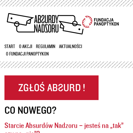
Przejdź
do
treści
START
O AKCJI
REGULAMIN
AKTUALNOŚCI
O FUNDACJI PANOPTYKON
CO NOWEGO?
Starcie Absurdów Nadzoru – jesteś na „tak”