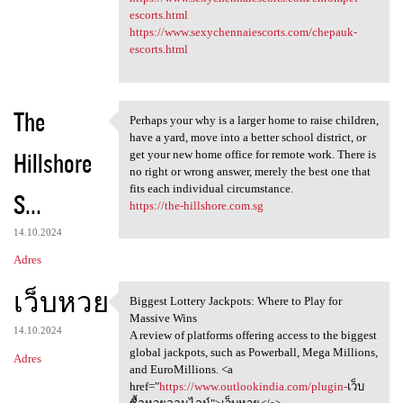
escorts.html
https://www.sexychennaiescorts.com/chepauk-
escorts.html
The
Perhaps your why is a larger home to raise children,
Perhaps your why is a larger
have a yard, move into a better school district, or
Hillshore
get your new home office for remote work. There is
no right or wrong answer, merely the best one that
fits each individual circumstance.
S...
https://the-hillshore.com.sg
14.10.2024
Adres
เว็บหวย
Biggest Lottery Jackpots: Where to Play for
Biggest Lottery Jackpots:
Massive Wins
14.10.2024
A review of platforms offering access to the biggest
global jackpots, such as Powerball, Mega Millions,
Adres
and EuroMillions. <a
href="
https://www.outlookindia.com/plugin-
เว็บ