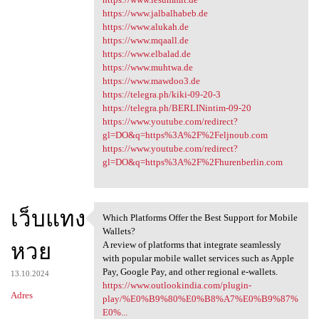
https://www.jalbalhabeb.de
https://www.alukah.de
https://www.mqaall.de
https://www.elbalad.de
https://www.muhtwa.de
https://www.mawdoo3.de
https://telegra.ph/kiki-09-20-3
https://telegra.ph/BERLINintim-09-20
https://www.youtube.com/redirect?
gl=DO&q=https%3A%2F%2Feljnoub.com
https://www.youtube.com/redirect?
gl=DO&q=https%3A%2F%2Fhurenberlin.com
เว็บแทง
Which Platforms Offer the Best Support for Mobile
Which Platforms Offer the
Wallets?
หวย
A review of platforms that integrate seamlessly
with popular mobile wallet services such as Apple
Pay, Google Pay, and other regional e-wallets.
13.10.2024
https://www.outlookindia.com/plugin-
Adres
play/%E0%B9%80%E0%B8%A7%E0%B9%87%
E0%...