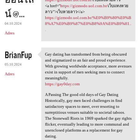
<a href="
https://gizmodo.uol.com.br/
เว็บแทงหวย
น์ @...
ลาว/">เว็บหวยลาว</a>
https://gizmodo.uol.com.br/%E0%B9%80%E0%B
8%A7%E0%B9%87%E0%B8%9A%E0%B9%81..
04.10.2024
.
Adres
BrianFup
Gay dating has transformed from being obscured
Gay dating has transformed
and stigmatized to an fair and proud experience.
05.10.2024
With growing worldwide acceptance, more avenues
exist in support of men seeking men to connect
Adres
meaningfully.
https://gay0day.com
A Passing The good old days of Gay Dating
Historically, gay men faced challenges in find
satisfactory spaces to meet, over resorting to
surreptitious venues suitable to societal taboos.
The Stonewall Riots in 1969 sparked the gay rights
flicker, eventually leading to more communal and
unenclosed platforms as a replacement for gay
dating.