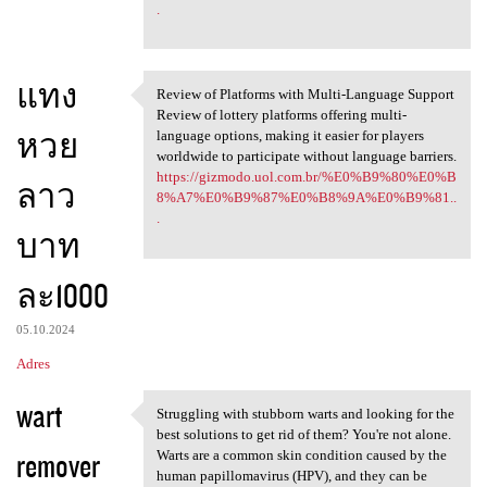
.
แทง
Review of Platforms with Multi-Language Support
Review of Platforms with
Review of lottery platforms offering multi-
หวย
language options, making it easier for players
worldwide to participate without language barriers.
https://gizmodo.uol.com.br/%E0%B9%80%E0%B
ลาว
8%A7%E0%B9%87%E0%B8%9A%E0%B9%81..
.
บาท
ละ1000
05.10.2024
Adres
wart
Struggling with stubborn warts and looking for the
Struggling with stubborn
best solutions to get rid of them? You're not alone.
remover
Warts are a common skin condition caused by the
human papillomavirus (HPV), and they can be