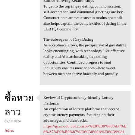
Edifice Thriving Relationships
To get to the top in gay dating, communication,
self-acceptance, and communal greetings are key.
Construction a aromatic sustain modus operandi
also helps captain the complexities of dating in the
LGBTQ+ community.
The Subsequent of Gay Dating
As acceptance grows, the prospective of gay dating
looks encouraging, with technology like effective
reality and AI matchmaking expanding
opportunities. Continued progress toward
inclusivity ensures more spaces where sweet
between men can thrive brazenly and proudly.
ซื้อหวย
Review of Cryptocurrency-friendly Lottery
Review of Cryptocurrency
Platforms
ลาว
An exploration of lottery platforms that accept
cryptocurrency payments, focusing on their
advantages and drawbacks.
05.10.2024
https://gizmodo.uol.com.br/%E0%B9%80%E0%B
Adres
8%A7%E0%B9%87%E0%B8%9A%E0%B9%81..