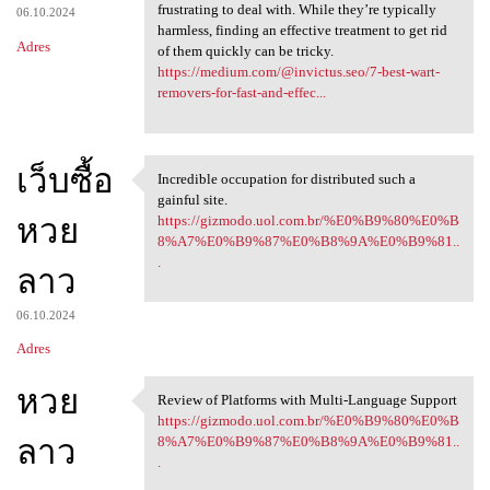
frustrating to deal with. While they’re typically
06.10.2024
harmless, finding an effective treatment to get rid
Adres
of them quickly can be tricky.
https://medium.com/@invictus.seo/7-best-wart-
removers-for-fast-and-effec...
เว็บซื้อ
Incredible occupation for distributed such a
Incredible occupation for
gainful site.
หวย
https://gizmodo.uol.com.br/%E0%B9%80%E0%B
8%A7%E0%B9%87%E0%B8%9A%E0%B9%81..
.
ลาว
06.10.2024
Adres
หวย
Review of Platforms with Multi-Language Support
Review of Platforms with
https://gizmodo.uol.com.br/%E0%B9%80%E0%B
ลาว
8%A7%E0%B9%87%E0%B8%9A%E0%B9%81..
.