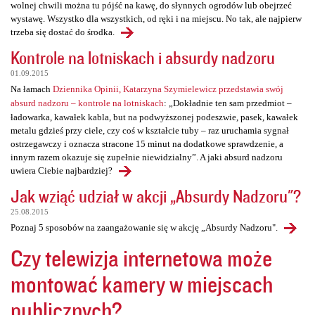
wolnej chwili można tu pójść na kawę, do słynnych ogrodów lub obejrzeć
wystawę. Wszystko dla wszystkich, od ręki i na miejscu. No tak, ale najpierw
trzeba się dostać do środka.
Kontrole na lotniskach i absurdy nadzoru
01.09.2015
Na łamach
Dziennika Opinii, Katarzyna Szymielewicz przedstawia swój
absurd nadzoru – kontrole na lotniskach
: „Dokładnie ten sam przedmiot –
ładowarka, kawałek kabla, but na podwyższonej podeszwie, pasek, kawałek
metalu gdzieś przy ciele, czy coś w kształcie tuby – raz uruchamia sygnał
ostrzegawczy i oznacza stracone 15 minut na dodatkowe sprawdzenie, a
innym razem okazuje się zupełnie niewidzialny”. A jaki absurd nadzoru
uwiera Ciebie najbardziej?
Jak wziąć udział w akcji „Absurdy Nadzoru"?
25.08.2015
Poznaj 5 sposobów na zaangażowanie się w akcję „Absurdy Nadzoru".
Czy telewizja internetowa może
montować kamery w miejscach
publicznych?