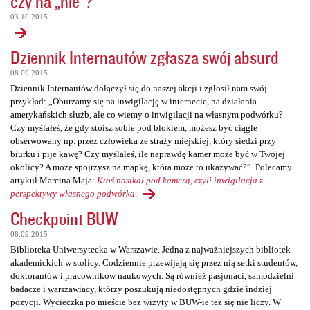
czy na „nie”?
03.10.2015
Dziennik Internautów zgłasza swój absurd
08.09.2015
Dziennik Internautów dołączył się do naszej akcji i zgłosił nam swój
przykład: „Oburzamy się na inwigilację w internecie, na działania
amerykańskich służb, ale co wiemy o inwigilacji na własnym podwórku?
Czy myślałeś, że gdy stoisz sobie pod blokiem, możesz być ciągle
obserwowany np. przez człowieka ze straży miejskiej, który siedzi przy
biurku i pije kawę? Czy myślałeś, ile naprawdę kamer może być w Twojej
okolicy? A może spojrzysz na mapkę, która może to ukazywać?”. Polecamy
artykuł Marcina Maja:
Ktoś nasikał pod kamerą, czyli inwigilacja z
perspektywy własnego podwórka
.
Checkpoint BUW
08.09.2015
Biblioteka Uniwersytecka w Warszawie. Jedna z najważniejszych bibliotek
akademickich w stolicy. Codziennie przewijają się przez nią setki studentów,
doktorantów i pracowników naukowych. Są również pasjonaci, samodzielni
badacze i warszawiacy, którzy poszukują niedostępnych gdzie indziej
pozycji. Wycieczka po mieście bez wizyty w BUW-ie też się nie liczy. W