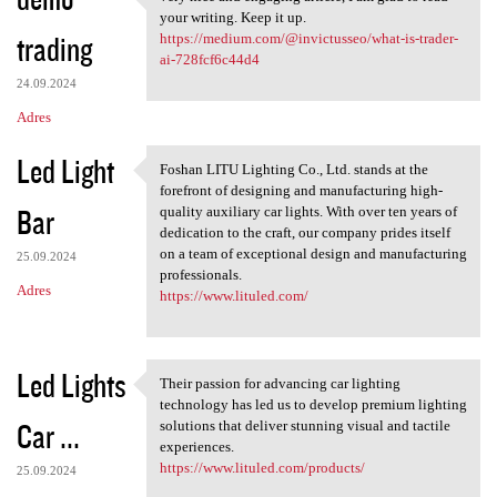
very nice and engaging
o
your writing. Keep it up.
trading
m
https://medium.com/@invictusseo/what-is-trader-
ai-728fcf6c44d4
e
24.09.2024
n
Adres
t
Led Light
a
Foshan LITU Lighting Co., Ltd. stands at the
Foshan LITU Lighting Co., Ltd
forefront of designing and manufacturing high-
r
Bar
quality auxiliary car lights. With over ten years of
z
dedication to the craft, our company prides itself
on a team of exceptional design and manufacturing
e
25.09.2024
professionals.
Adres
https://www.lituled.com/
Led Lights
Their passion for advancing car lighting
Their passion for advancing
technology has led us to develop premium lighting
Car ...
solutions that deliver stunning visual and tactile
experiences.
https://www.lituled.com/products/
25.09.2024