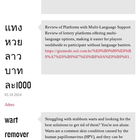
.
แทง
Review of Platforms with Multi-Language Support
Review of Platforms with
Review of lottery platforms offering multi-
หวย
language options, making it easier for players
worldwide to participate without language barriers.
https://gizmodo.uol.com.br/%E0%B9%80%E0%B
ลาว
8%A7%E0%B9%87%E0%B8%9A%E0%B9%81..
.
บาท
ละ1000
05.10.2024
Adres
wart
Struggling with stubborn warts and looking for the
Struggling with stubborn
best solutions to get rid of them? You're not alone.
remover
Warts are a common skin condition caused by the
human papillomavirus (HPV), and they can be