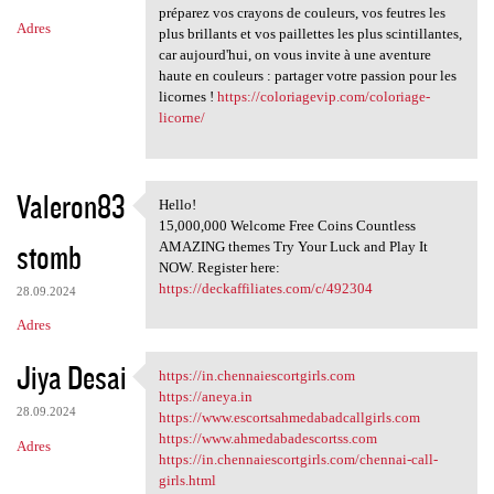
préparez vos crayons de couleurs, vos feutres les
Adres
plus brillants et vos paillettes les plus scintillantes,
car aujourd'hui, on vous invite à une aventure
haute en couleurs : partager votre passion pour les
licornes !
https://coloriagevip.com/coloriage-
licorne/
Valeron83
Hello!
Hello!
15,000,000 Welcome Free Coins Countless
stomb
AMAZING themes Try Your Luck and Play It
NOW. Register here:
https://deckaffiliates.com/c/492304
28.09.2024
Adres
Jiya Desai
https://in.chennaiescortgirls.com
https://in.chennaiescortgirls
https://aneya.in
28.09.2024
https://www.escortsahmedabadcallgirls.com
https://www.ahmedabadescortss.com
Adres
https://in.chennaiescortgirls.com/chennai-call-
girls.html