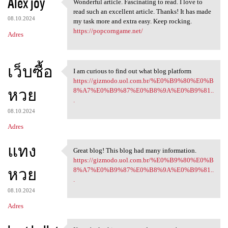
Alex joy
Wonderful article. Fascinating to read. I love to
Wonderful article.
read such an excellent article. Thanks! It has made
08.10.2024
my task more and extra easy. Keep rocking.
https://popcorngame.net/
Adres
เว็บซื้อ
I am curious to find out what blog platform
I am curious to find out what
https://gizmodo.uol.com.br/%E0%B9%80%E0%B
หวย
8%A7%E0%B9%87%E0%B8%9A%E0%B9%81..
.
08.10.2024
Adres
แทง
Great blog! This blog had many information.
Great blog! This blog had
https://gizmodo.uol.com.br/%E0%B9%80%E0%B
หวย
8%A7%E0%B9%87%E0%B8%9A%E0%B9%81..
.
08.10.2024
Adres