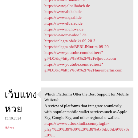
https://www.jalbalhabeb.de
https://www.alukah.de
https://www.mqaall.de
https://www.elbalad.de
https://www.muhtwa.de
https://www.mawdoo3.de
https://telegra.ph/kiki-09-20-3
https://telegra.ph/BERLINintim-09-20
https://www.youtube.com/redirect?
gl=DO&q=https%3A%2F%2Feljnoub.com
https://www.youtube.com/redirect?
gl=DO&q=https%3A%2F%2Fhurenberlin.com
เว็บแทง
Which Platforms Offer the Best Support for Mobile
Which Platforms Offer the
Wallets?
หวย
A review of platforms that integrate seamlessly
with popular mobile wallet services such as Apple
Pay, Google Pay, and other regional e-wallets.
13.10.2024
https://www.outlookindia.com/plugin-
Adres
play/%E0%B9%80%E0%B8%A7%E0%B9%87%
E0%...