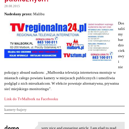
28.08.2015
Nadesłany przez:
Malibu
Dos
taliś
my
bar
dzo
ciek
awy
i
nie
pokojący absurd nadzoru: „Malborska telewizja internetowa montuje w
miastach całego powiatu kamery w miejscach publicznych i umożliwia
podgląd z nich mieszkańcom. W efekcie powstaje alternatywna, prywatna
sieć miejskiego monitoringu”.
Link do TvMalbork na Facebooku
kamery-bajery
K
demo
very nice and engaging article, I am glad to read