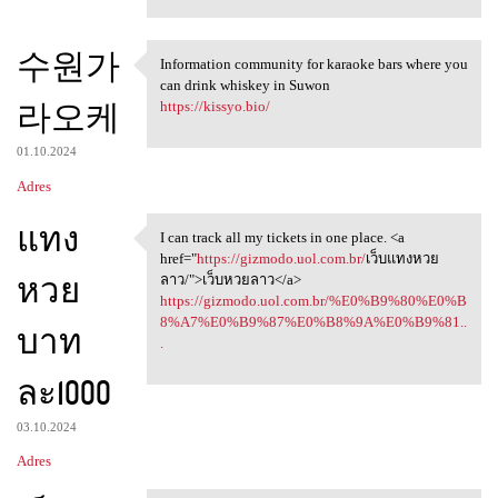
수원가
Information community for karaoke bars where you
Information community for
can drink whiskey in Suwon
라오케
https://kissyo.bio/
01.10.2024
Adres
แทง
I can track all my tickets in one place. <a
I can track all my tickets in
href="
https://gizmodo.uol.com.br/
เว็บแทงหวย
หวย
ลาว/">เว็บหวยลาว</a>
https://gizmodo.uol.com.br/%E0%B9%80%E0%B
8%A7%E0%B9%87%E0%B8%9A%E0%B9%81..
บาท
.
ละ1000
03.10.2024
Adres