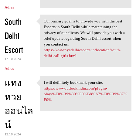
Adres
South
Our primary goal is to provide you with the best
Our primary goal is to
Escorts in South Delhi while maintaining the
Delhi
privacy of our clients. We will provide you with a
brief update regarding South Delhi escort when
you contact us.
Escort
https://www.riyadelhiescorts.in/location/south-
delhi-call-girls.html
12.10.2024
Adres
แทง
I will definitely bookmark your site.
I will definitely bookmark
https://www.outlookindia.com/plugin-
หวย
play/%E0%B9%80%E0%B8%A7%E0%B9%87%
E0%...
ออนไล
น์
12.10.2024