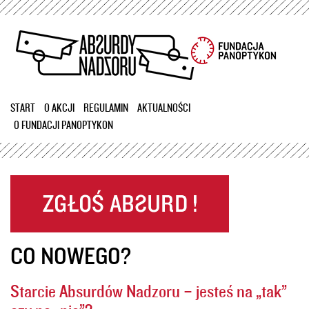
Przejdź
do
treści
START
O AKCJI
REGULAMIN
AKTUALNOŚCI
O FUNDACJI PANOPTYKON
CO NOWEGO?
Starcie Absurdów Nadzoru – jesteś na „tak”