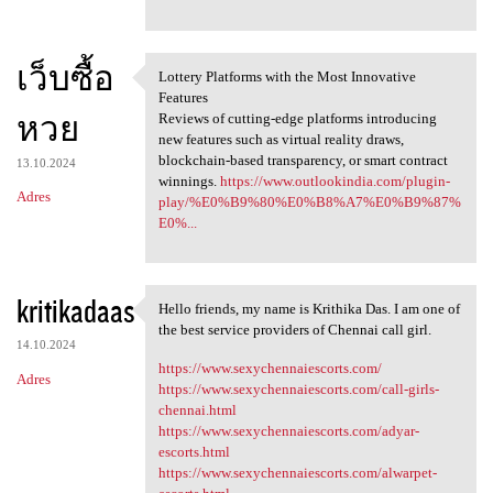
เว็บซื้อ
Lottery Platforms with the Most Innovative
Lottery Platforms with the
Features
หวย
Reviews of cutting-edge platforms introducing
new features such as virtual reality draws,
blockchain-based transparency, or smart contract
13.10.2024
winnings.
https://www.outlookindia.com/plugin-
Adres
play/%E0%B9%80%E0%B8%A7%E0%B9%87%
E0%...
kritikadaas
Hello friends, my name is Krithika Das. I am one of
Hello friends, my name is
the best service providers of Chennai call girl.
14.10.2024
https://www.sexychennaiescorts.com/
Adres
https://www.sexychennaiescorts.com/call-girls-
chennai.html
https://www.sexychennaiescorts.com/adyar-
escorts.html
https://www.sexychennaiescorts.com/alwarpet-