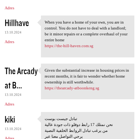
Adres
Hillhave
When you have a home of your own, you are in
When you have a home of your
control. You do not have to deal with a landlord;
13.10.2024
be it minor repairs or a complete overhaul of your
entire home
Adres
https://the-hill-haven.com.sg
The Arcady
Given the substantial increase in housing prices in
Given the substantial
recent months, it is fair to wonder whether home
at B...
ownership is still worthwhile.
https://thearcady-atboonkeng.sg
13.10.2024
Adres
kiki
تبادل جيست بوست
تبادل جيست بوست
نحن نمتلك 17 رابط دوفلو ذات جودة عالية
13.10.2024
من يرغب تبادل الروابط الخلفية النصية
يرجي التواصل معنا عبر
Adres