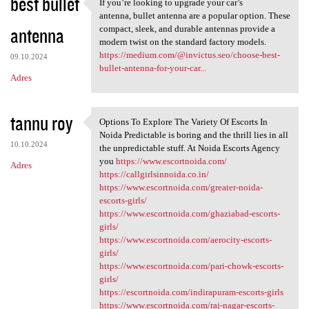
best bullet
If you’re looking to upgrade your car’s
If you’re looking to upgrade
antenna, bullet antenna are a popular option. These
antenna
compact, sleek, and durable antennas provide a
modern twist on the standard factory models.
https://medium.com/@invictus.seo/choose-best-
09.10.2024
bullet-antenna-for-your-car...
Adres
tannu roy
Options To Explore The Variety Of Escorts In
Options To Explore The
Noida Predictable is boring and the thrill lies in all
10.10.2024
the unpredictable stuff. At Noida Escorts Agency
you
https://www.escortnoida.com/
Adres
https://callgirlsinnoida.co.in/
https://www.escortnoida.com/greater-noida-
escorts-girls/
https://www.escortnoida.com/ghaziabad-escorts-
girls/
https://www.escortnoida.com/aerocity-escorts-
girls/
https://www.escortnoida.com/pari-chowk-escorts-
girls/
https://escortnoida.com/indirapuram-escorts-girls
https://www.escortnoida.com/raj-nagar-escorts-