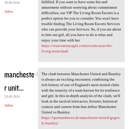
fulfilled. If you want to have some fun and
28.09.2024
amusement without worrying about commitment
Adres
difficulties, our VIP The Living Room Escorts is a
perfect option for you to consider. You won't have
trouble finding The Living Room Escorts Services
who can provide your Services. So, if you are about
to hire our girl, all you have to do is relax and
enjoy your time with her.
https://www.saumyagiri.com/escorts-near-the-
living-room.html
mancheste
The clash between Manchester United and Burnley
The clash between Manchester
is always an exciting encounter, combining the
r unit...
rich history of one of England's most storied clubs
with the tenacity of a team known for its resilience
and grit. In this in-depth analysis of the clash, we'll
29.09.2024
look at the tactical intricacies, fixtures, historical
Adres
context and current form that define Manchester
United vs Burnley.
https://sportundnews.de/manchester-united-gegen-
fc-burnley/