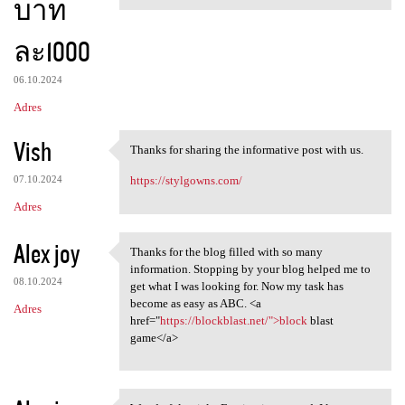
บาท
ละ1000
06.10.2024
Adres
Vish
Thanks for sharing the informative post with us.
Thanks for sharing the
07.10.2024
https://stylgowns.com/
Adres
Alex joy
Thanks for the blog filled with so many
Thanks for the blog filled
information. Stopping by your blog helped me to
08.10.2024
get what I was looking for. Now my task has
become as easy as ABC. <a
Adres
href="
https://blockblast.net/">block
blast
game</a>