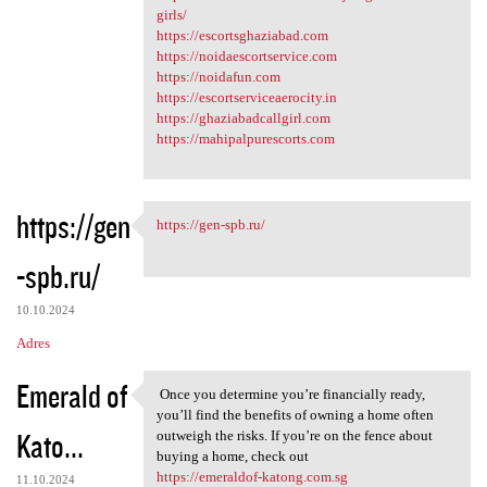
girls/
https://escortsghaziabad.com
https://noidaescortservice.com
https://noidafun.com
https://escortserviceaerocity.in
https://ghaziabadcallgirl.com
https://mahipalpurescorts.com
https://gen
https://gen-spb.ru/
https://gen-spb.ru/
-spb.ru/
10.10.2024
Adres
Emerald of
Once you determine you’re financially ready,
Once you determine you’re
you’ll find the benefits of owning a home often
Kato...
outweigh the risks. If you’re on the fence about
buying a home, check out
https://emeraldof-katong.com.sg
11.10.2024