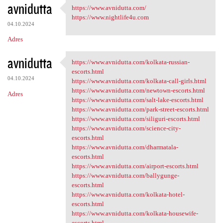
avnidutta
https://www.avnidutta.com/
https://www.avnidutta.com/
https://www.nightlife4u.com
04.10.2024
Adres
avnidutta
https://www.avnidutta.com/kolkata-russian-
https://www.avnidutta.com
escorts.html
04.10.2024
https://www.avnidutta.com/kolkata-call-girls.html
https://www.avnidutta.com/newtown-escorts.html
Adres
https://www.avnidutta.com/salt-lake-escorts.html
https://www.avnidutta.com/park-street-escorts.html
https://www.avnidutta.com/siliguri-escorts.html
https://www.avnidutta.com/science-city-
escorts.html
https://www.avnidutta.com/dharmatala-
escorts.html
https://www.avnidutta.com/airport-escorts.html
https://www.avnidutta.com/ballygunge-
escorts.html
https://www.avnidutta.com/kolkata-hotel-
escorts.html
https://www.avnidutta.com/kolkata-housewife-
escorts.html