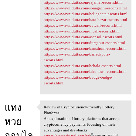
https://www.avnidutta.com/rajarhat-escorts.html
https://www.avnidutta.com/sonagachi-escorts.html
https://www.avnidutta.com/beliaghata-escorts.html
https://www.avnidutta.com/bara-bazar-escorts.html
https://www.avnidutta.com/outcall-escorts.html
https://www.avnidutta.com/incall-escorts.html
https://www.avnidutta.com/asansol-escorts.html
https://www.avnidutta.com/durgapur-escorts.html
https://www.avnidutta.com/bansdroni-escorts.html
https://www.avnidutta.com/barrackpore-
escorts.html
https://www.avnidutta.com/behala-escorts.html
https://www.avnidutta.com/lake-town-escorts.html
https://www.avnidutta.com/budge-budge-
escorts.html
แทง
Review of Cryptocurrency-friendly Lottery
Review of Cryptocurrency
Platforms
หวย
An exploration of lottery platforms that accept
cryptocurrency payments, focusing on their
advantages and drawbacks.
ออนไล
https://gizmodo.uol.com.br/
เว็บแทงหวยลาว/