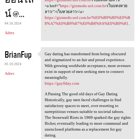
<a href="
https://gizmodo.uol.com.br/
เว็บแทงหวย
น์ @...
ลาว/">เว็บหวยลาว</a>
https://gizmodo.uol.com.br/%E0%B9%80%E0%B
8%A7%E0%B9%87%E0%B8%9A%E0%B9%81..
04.10.2024
.
Adres
BrianFup
Gay dating has transformed from being obscured
Gay dating has transformed
and stigmatized to an fair and proud experience.
05.10.2024
With growing worldwide acceptance, more avenues
exist in support of men seeking men to connect
Adres
meaningfully.
https://gay0day.com
A Passing The good old days of Gay Dating
Historically, gay men faced challenges in find
satisfactory spaces to meet, over resorting to
surreptitious venues suitable to societal taboos.
The Stonewall Riots in 1969 sparked the gay rights
flicker, eventually leading to more communal and
unenclosed platforms as a replacement for gay
dating.