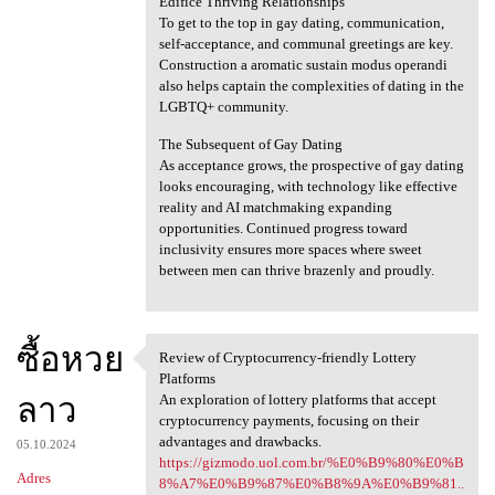
Edifice Thriving Relationships
To get to the top in gay dating, communication,
self-acceptance, and communal greetings are key.
Construction a aromatic sustain modus operandi
also helps captain the complexities of dating in the
LGBTQ+ community.
The Subsequent of Gay Dating
As acceptance grows, the prospective of gay dating
looks encouraging, with technology like effective
reality and AI matchmaking expanding
opportunities. Continued progress toward
inclusivity ensures more spaces where sweet
between men can thrive brazenly and proudly.
ซื้อหวย
Review of Cryptocurrency-friendly Lottery
Review of Cryptocurrency
Platforms
ลาว
An exploration of lottery platforms that accept
cryptocurrency payments, focusing on their
advantages and drawbacks.
05.10.2024
https://gizmodo.uol.com.br/%E0%B9%80%E0%B
Adres
8%A7%E0%B9%87%E0%B8%9A%E0%B9%81..