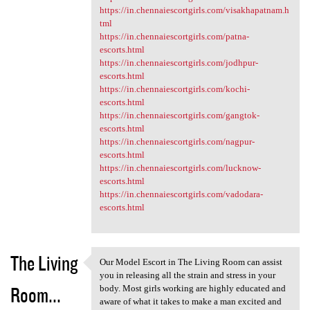
https://in.chennaiescortgirls.com/visakhapatnam.h
tml
https://in.chennaiescortgirls.com/patna-
escorts.html
https://in.chennaiescortgirls.com/jodhpur-
escorts.html
https://in.chennaiescortgirls.com/kochi-
escorts.html
https://in.chennaiescortgirls.com/gangtok-
escorts.html
https://in.chennaiescortgirls.com/nagpur-
escorts.html
https://in.chennaiescortgirls.com/lucknow-
escorts.html
https://in.chennaiescortgirls.com/vadodara-
escorts.html
The Living
Our Model Escort in The Living Room can assist
Our Model Escort in The
you in releasing all the strain and stress in your
Room...
body. Most girls working are highly educated and
aware of what it takes to make a man excited and