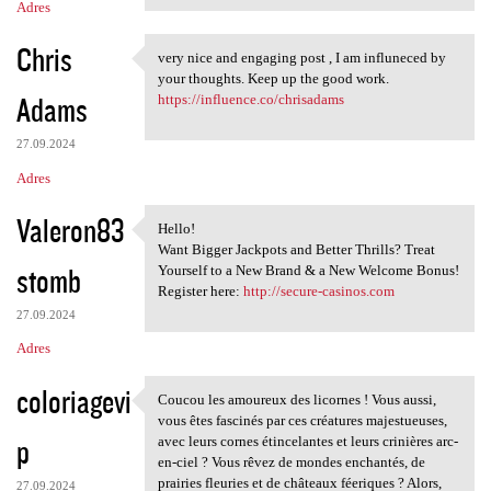
Adres
Chris
very nice and engaging post , I am influneced by
very nice and engaging post ,
your thoughts. Keep up the good work.
Adams
https://influence.co/chrisadams
27.09.2024
Adres
Valeron83
Hello!
Hello!
Want Bigger Jackpots and Better Thrills? Treat
stomb
Yourself to a New Brand & a New Welcome Bonus!
Register here:
http://secure-casinos.com
27.09.2024
Adres
coloriagevi
Coucou les amoureux des licornes ! Vous aussi,
Coucou les amoureux des
vous êtes fascinés par ces créatures majestueuses,
p
avec leurs cornes étincelantes et leurs crinières arc-
en-ciel ? Vous rêvez de mondes enchantés, de
prairies fleuries et de châteaux féeriques ? Alors,
27.09.2024