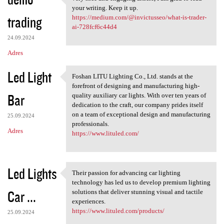
very nice and engaging
o
your writing. Keep it up.
trading
m
https://medium.com/@invictusseo/what-is-trader-
ai-728fcf6c44d4
e
24.09.2024
n
Adres
t
Led Light
a
Foshan LITU Lighting Co., Ltd. stands at the
Foshan LITU Lighting Co., Ltd
forefront of designing and manufacturing high-
r
Bar
quality auxiliary car lights. With over ten years of
z
dedication to the craft, our company prides itself
on a team of exceptional design and manufacturing
e
25.09.2024
professionals.
Adres
https://www.lituled.com/
Led Lights
Their passion for advancing car lighting
Their passion for advancing
technology has led us to develop premium lighting
Car ...
solutions that deliver stunning visual and tactile
experiences.
https://www.lituled.com/products/
25.09.2024