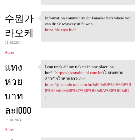
수원가
Information community for karaoke bars where you
Information community for
can drink whiskey in Suwon
라오케
https://kissyo.bio/
01.10.2024
Adres
แทง
I can track all my tickets in one place. <a
I can track all my tickets in
href="
https://gizmodo.uol.com.br/
เว็บแทงหวย
หวย
ลาว/">เว็บหวยลาว</a>
https://gizmodo.uol.com.br/%E0%B9%80%E0%B
8%A7%E0%B9%87%E0%B8%9A%E0%B9%81..
บาท
.
ละ1000
03.10.2024
Adres