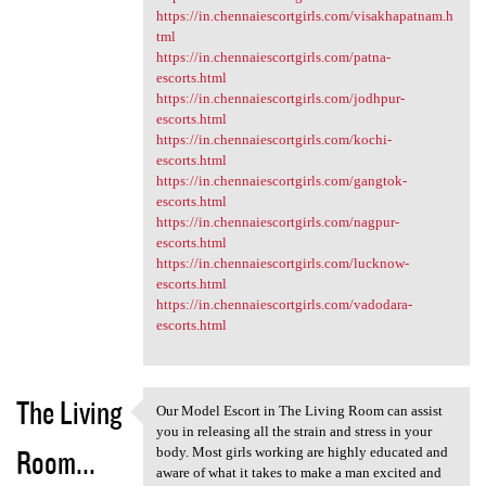
https://in.chennaiescortgirls.com/visakhapatnam.h
tml
https://in.chennaiescortgirls.com/patna-
escorts.html
https://in.chennaiescortgirls.com/jodhpur-
escorts.html
https://in.chennaiescortgirls.com/kochi-
escorts.html
https://in.chennaiescortgirls.com/gangtok-
escorts.html
https://in.chennaiescortgirls.com/nagpur-
escorts.html
https://in.chennaiescortgirls.com/lucknow-
escorts.html
https://in.chennaiescortgirls.com/vadodara-
escorts.html
The Living
Our Model Escort in The Living Room can assist
Our Model Escort in The
you in releasing all the strain and stress in your
Room...
body. Most girls working are highly educated and
aware of what it takes to make a man excited and