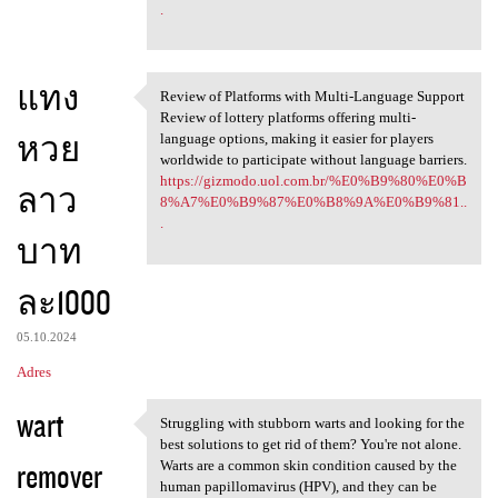
.
แทง
Review of Platforms with Multi-Language Support
Review of Platforms with
Review of lottery platforms offering multi-
หวย
language options, making it easier for players
worldwide to participate without language barriers.
https://gizmodo.uol.com.br/%E0%B9%80%E0%B
ลาว
8%A7%E0%B9%87%E0%B8%9A%E0%B9%81..
.
บาท
ละ1000
05.10.2024
Adres
wart
Struggling with stubborn warts and looking for the
Struggling with stubborn
best solutions to get rid of them? You're not alone.
remover
Warts are a common skin condition caused by the
human papillomavirus (HPV), and they can be