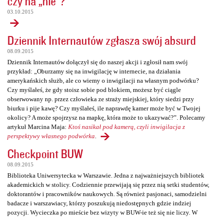
czy na „nie”?
03.10.2015
Dziennik Internautów zgłasza swój absurd
08.09.2015
Dziennik Internautów dołączył się do naszej akcji i zgłosił nam swój
przykład: „Oburzamy się na inwigilację w internecie, na działania
amerykańskich służb, ale co wiemy o inwigilacji na własnym podwórku?
Czy myślałeś, że gdy stoisz sobie pod blokiem, możesz być ciągle
obserwowany np. przez człowieka ze straży miejskiej, który siedzi przy
biurku i pije kawę? Czy myślałeś, ile naprawdę kamer może być w Twojej
okolicy? A może spojrzysz na mapkę, która może to ukazywać?”. Polecamy
artykuł Marcina Maja:
Ktoś nasikał pod kamerą, czyli inwigilacja z
perspektywy własnego podwórka
.
Checkpoint BUW
08.09.2015
Biblioteka Uniwersytecka w Warszawie. Jedna z najważniejszych bibliotek
akademickich w stolicy. Codziennie przewijają się przez nią setki studentów,
doktorantów i pracowników naukowych. Są również pasjonaci, samodzielni
badacze i warszawiacy, którzy poszukują niedostępnych gdzie indziej
pozycji. Wycieczka po mieście bez wizyty w BUW-ie też się nie liczy. W