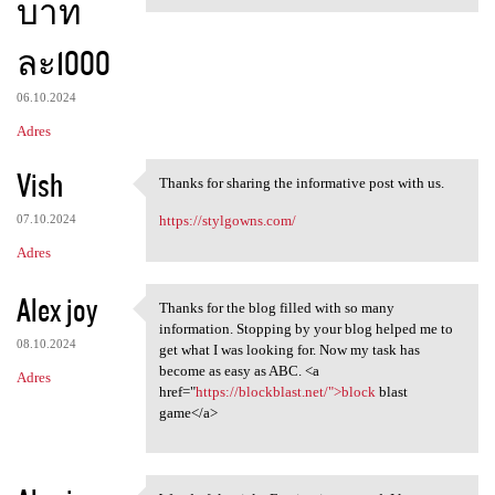
บาท
ละ1000
06.10.2024
Adres
Vish
Thanks for sharing the informative post with us.
Thanks for sharing the
07.10.2024
https://stylgowns.com/
Adres
Alex joy
Thanks for the blog filled with so many
Thanks for the blog filled
information. Stopping by your blog helped me to
08.10.2024
get what I was looking for. Now my task has
become as easy as ABC. <a
Adres
href="
https://blockblast.net/">block
blast
game</a>