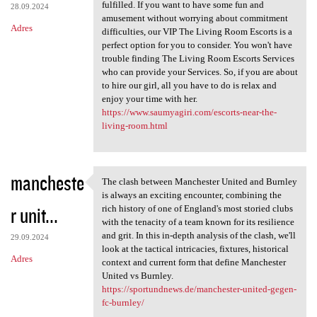
fulfilled. If you want to have some fun and
28.09.2024
amusement without worrying about commitment
Adres
difficulties, our VIP The Living Room Escorts is a
perfect option for you to consider. You won't have
trouble finding The Living Room Escorts Services
who can provide your Services. So, if you are about
to hire our girl, all you have to do is relax and
enjoy your time with her.
https://www.saumyagiri.com/escorts-near-the-
living-room.html
mancheste
The clash between Manchester United and Burnley
The clash between Manchester
is always an exciting encounter, combining the
r unit...
rich history of one of England's most storied clubs
with the tenacity of a team known for its resilience
and grit. In this in-depth analysis of the clash, we'll
29.09.2024
look at the tactical intricacies, fixtures, historical
Adres
context and current form that define Manchester
United vs Burnley.
https://sportundnews.de/manchester-united-gegen-
fc-burnley/