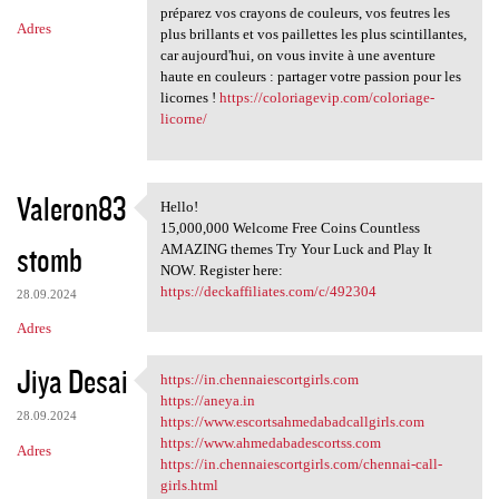
préparez vos crayons de couleurs, vos feutres les
Adres
plus brillants et vos paillettes les plus scintillantes,
car aujourd'hui, on vous invite à une aventure
haute en couleurs : partager votre passion pour les
licornes !
https://coloriagevip.com/coloriage-
licorne/
Valeron83
Hello!
Hello!
15,000,000 Welcome Free Coins Countless
stomb
AMAZING themes Try Your Luck and Play It
NOW. Register here:
https://deckaffiliates.com/c/492304
28.09.2024
Adres
Jiya Desai
https://in.chennaiescortgirls.com
https://in.chennaiescortgirls
https://aneya.in
28.09.2024
https://www.escortsahmedabadcallgirls.com
https://www.ahmedabadescortss.com
Adres
https://in.chennaiescortgirls.com/chennai-call-
girls.html