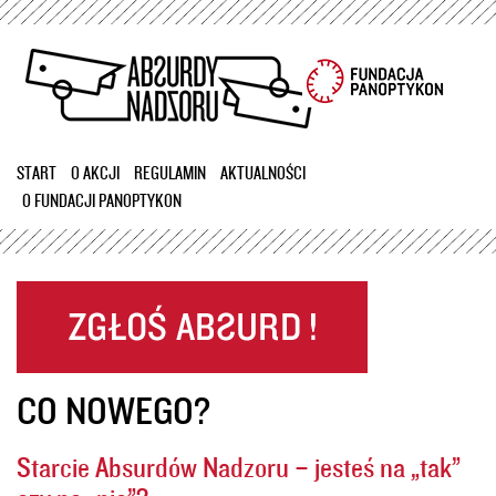
Przejdź
do
treści
START
O AKCJI
REGULAMIN
AKTUALNOŚCI
O FUNDACJI PANOPTYKON
CO NOWEGO?
Starcie Absurdów Nadzoru – jesteś na „tak”