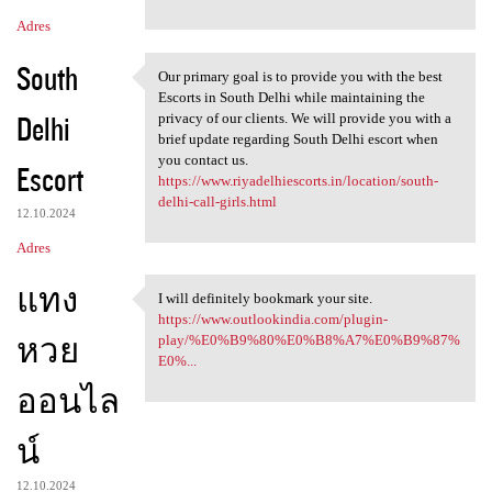
Adres
South
Our primary goal is to provide you with the best
Our primary goal is to
Escorts in South Delhi while maintaining the
Delhi
privacy of our clients. We will provide you with a
brief update regarding South Delhi escort when
you contact us.
Escort
https://www.riyadelhiescorts.in/location/south-
delhi-call-girls.html
12.10.2024
Adres
แทง
I will definitely bookmark your site.
I will definitely bookmark
https://www.outlookindia.com/plugin-
หวย
play/%E0%B9%80%E0%B8%A7%E0%B9%87%
E0%...
ออนไล
น์
12.10.2024