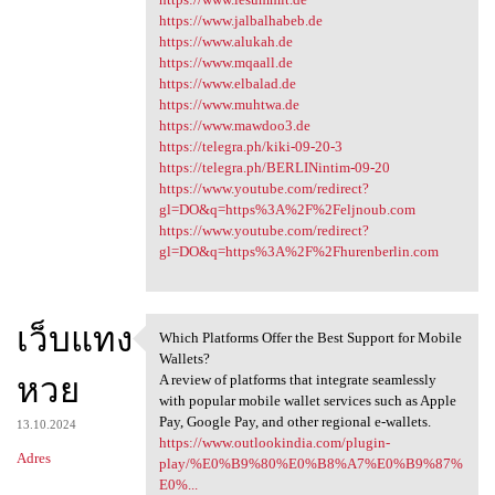
https://www.jalbalhabeb.de
https://www.alukah.de
https://www.mqaall.de
https://www.elbalad.de
https://www.muhtwa.de
https://www.mawdoo3.de
https://telegra.ph/kiki-09-20-3
https://telegra.ph/BERLINintim-09-20
https://www.youtube.com/redirect?
gl=DO&q=https%3A%2F%2Feljnoub.com
https://www.youtube.com/redirect?
gl=DO&q=https%3A%2F%2Fhurenberlin.com
เว็บแทง
Which Platforms Offer the Best Support for Mobile
Which Platforms Offer the
Wallets?
หวย
A review of platforms that integrate seamlessly
with popular mobile wallet services such as Apple
Pay, Google Pay, and other regional e-wallets.
13.10.2024
https://www.outlookindia.com/plugin-
Adres
play/%E0%B9%80%E0%B8%A7%E0%B9%87%
E0%...