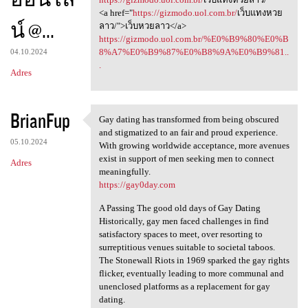
<a href="
https://gizmodo.uol.com.br/
เว็บแทงหวย
น์ @...
ลาว/">เว็บหวยลาว</a>
https://gizmodo.uol.com.br/%E0%B9%80%E0%B
8%A7%E0%B9%87%E0%B8%9A%E0%B9%81..
04.10.2024
.
Adres
BrianFup
Gay dating has transformed from being obscured
Gay dating has transformed
and stigmatized to an fair and proud experience.
05.10.2024
With growing worldwide acceptance, more avenues
exist in support of men seeking men to connect
Adres
meaningfully.
https://gay0day.com
A Passing The good old days of Gay Dating
Historically, gay men faced challenges in find
satisfactory spaces to meet, over resorting to
surreptitious venues suitable to societal taboos.
The Stonewall Riots in 1969 sparked the gay rights
flicker, eventually leading to more communal and
unenclosed platforms as a replacement for gay
dating.