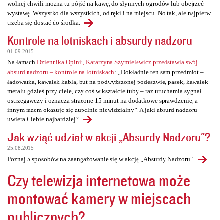
wolnej chwili można tu pójść na kawę, do słynnych ogrodów lub obejrzeć
wystawę. Wszystko dla wszystkich, od ręki i na miejscu. No tak, ale najpierw
trzeba się dostać do środka.
Kontrole na lotniskach i absurdy nadzoru
01.09.2015
Na łamach
Dziennika Opinii, Katarzyna Szymielewicz przedstawia swój
absurd nadzoru – kontrole na lotniskach
: „Dokładnie ten sam przedmiot –
ładowarka, kawałek kabla, but na podwyższonej podeszwie, pasek, kawałek
metalu gdzieś przy ciele, czy coś w kształcie tuby – raz uruchamia sygnał
ostrzegawczy i oznacza stracone 15 minut na dodatkowe sprawdzenie, a
innym razem okazuje się zupełnie niewidzialny”. A jaki absurd nadzoru
uwiera Ciebie najbardziej?
Jak wziąć udział w akcji „Absurdy Nadzoru"?
25.08.2015
Poznaj 5 sposobów na zaangażowanie się w akcję „Absurdy Nadzoru".
Czy telewizja internetowa może
montować kamery w miejscach
publicznych?