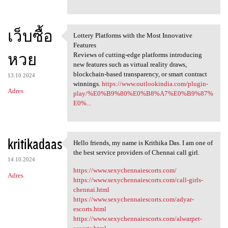
เว็บซื้อ
Lottery Platforms with the Most Innovative
Lottery Platforms with the
Features
หวย
Reviews of cutting-edge platforms introducing
new features such as virtual reality draws,
blockchain-based transparency, or smart contract
13.10.2024
winnings.
https://www.outlookindia.com/plugin-
Adres
play/%E0%B9%80%E0%B8%A7%E0%B9%87%
E0%...
kritikadaas
Hello friends, my name is Krithika Das. I am one of
Hello friends, my name is
the best service providers of Chennai call girl.
14.10.2024
https://www.sexychennaiescorts.com/
Adres
https://www.sexychennaiescorts.com/call-girls-
chennai.html
https://www.sexychennaiescorts.com/adyar-
escorts.html
https://www.sexychennaiescorts.com/alwarpet-