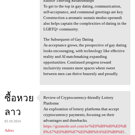
Edifice Thriving Relationships
To get to the top in gay dating, communication,
self-acceptance, and communal greetings are key.
Construction a aromatic sustain modus operandi
also helps captain the complexities of dating in the
LGBTQ+ community.
The Subsequent of Gay Dating
As acceptance grows, the prospective of gay dating
looks encouraging, with technology like effective
reality and AI matchmaking expanding
opportunities. Continued progress toward
inclusivity ensures more spaces where sweet
between men can thrive brazenly and proudly.
ซื้อหวย
Review of Cryptocurrency-friendly Lottery
Review of Cryptocurrency
Platforms
ลาว
An exploration of lottery platforms that accept
cryptocurrency payments, focusing on their
advantages and drawbacks.
05.10.2024
https://gizmodo.uol.com.br/%E0%B9%80%E0%B
Adres
8%A7%E0%B9%87%E0%B8%9A%E0%B9%81..