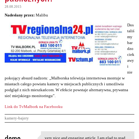
28.08.2015
Nadesłany przez:
Malibu
Dos
taliś
my
bar
dzo
ciek
awy
i
nie
pokojący absurd nadzoru: „Malborska telewizja internetowa montuje w
miastach całego powiatu kamery w miejscach publicznych i umożliwia
podgląd z nich mieszkańcom. W efekcie powstaje alternatywna, prywatna
sieć miejskiego monitoringu”.
Link do TvMalbork na Facebooku
kamery-bajery
K
demo
very nice and engaging article, I am glad to read