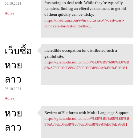
frustrating to deal with. While they’re typically
06.10.2024
harmless, finding an effective treatment to get rid
Adres
of them quickly can be tricky.
https://medium.com/@invictus.seo/7-best-wart-
removers-for-fast-and-effec...
เว็บซื้อ
Incredible occupation for distributed such a
Incredible occupation for
gainful site.
หวย
https://gizmodo.uol.com.br/%E0%B9%80%E0%B
8%A7%E0%B9%87%E0%B8%9A%E0%B9%81..
.
ลาว
06.10.2024
Adres
หวย
Review of Platforms with Multi-Language Support
Review of Platforms with
https://gizmodo.uol.com.br/%E0%B9%80%E0%B
ลาว
8%A7%E0%B9%87%E0%B8%9A%E0%B9%81..
.