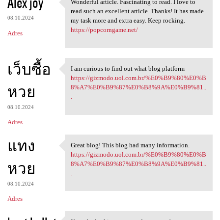
Alex joy
Wonderful article. Fascinating to read. I love to
Wonderful article.
read such an excellent article. Thanks! It has made
08.10.2024
my task more and extra easy. Keep rocking.
https://popcorngame.net/
Adres
เว็บซื้อ
I am curious to find out what blog platform
I am curious to find out what
https://gizmodo.uol.com.br/%E0%B9%80%E0%B
หวย
8%A7%E0%B9%87%E0%B8%9A%E0%B9%81..
.
08.10.2024
Adres
แทง
Great blog! This blog had many information.
Great blog! This blog had
https://gizmodo.uol.com.br/%E0%B9%80%E0%B
หวย
8%A7%E0%B9%87%E0%B8%9A%E0%B9%81..
.
08.10.2024
Adres