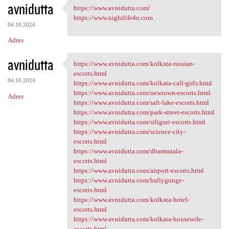
avnidutta
https://www.avnidutta.com/
https://www.avnidutta.com/
https://www.nightlife4u.com
04.10.2024
Adres
avnidutta
https://www.avnidutta.com/kolkata-russian-
https://www.avnidutta.com
escorts.html
04.10.2024
https://www.avnidutta.com/kolkata-call-girls.html
https://www.avnidutta.com/newtown-escorts.html
Adres
https://www.avnidutta.com/salt-lake-escorts.html
https://www.avnidutta.com/park-street-escorts.html
https://www.avnidutta.com/siliguri-escorts.html
https://www.avnidutta.com/science-city-
escorts.html
https://www.avnidutta.com/dharmatala-
escorts.html
https://www.avnidutta.com/airport-escorts.html
https://www.avnidutta.com/ballygunge-
escorts.html
https://www.avnidutta.com/kolkata-hotel-
escorts.html
https://www.avnidutta.com/kolkata-housewife-
escorts.html