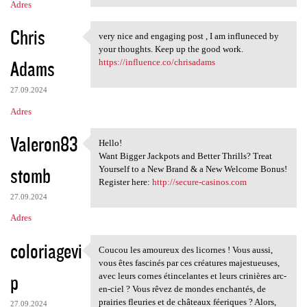
Adres
Chris
very nice and engaging post , I am influneced by
very nice and engaging post ,
your thoughts. Keep up the good work.
Adams
https://influence.co/chrisadams
27.09.2024
Adres
Valeron83
Hello!
Hello!
Want Bigger Jackpots and Better Thrills? Treat
stomb
Yourself to a New Brand & a New Welcome Bonus!
Register here:
http://secure-casinos.com
27.09.2024
Adres
coloriagevi
Coucou les amoureux des licornes ! Vous aussi,
Coucou les amoureux des
vous êtes fascinés par ces créatures majestueuses,
p
avec leurs cornes étincelantes et leurs crinières arc-
en-ciel ? Vous rêvez de mondes enchantés, de
prairies fleuries et de châteaux féeriques ? Alors,
27.09.2024