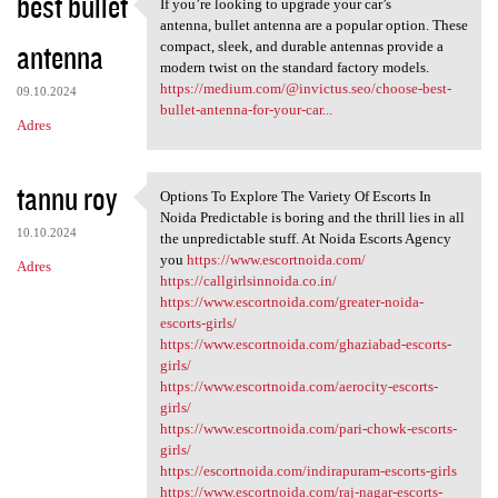
best bullet
If you’re looking to upgrade your car’s
If you’re looking to upgrade
antenna, bullet antenna are a popular option. These
antenna
compact, sleek, and durable antennas provide a
modern twist on the standard factory models.
https://medium.com/@invictus.seo/choose-best-
09.10.2024
bullet-antenna-for-your-car...
Adres
tannu roy
Options To Explore The Variety Of Escorts In
Options To Explore The
Noida Predictable is boring and the thrill lies in all
10.10.2024
the unpredictable stuff. At Noida Escorts Agency
you
https://www.escortnoida.com/
Adres
https://callgirlsinnoida.co.in/
https://www.escortnoida.com/greater-noida-
escorts-girls/
https://www.escortnoida.com/ghaziabad-escorts-
girls/
https://www.escortnoida.com/aerocity-escorts-
girls/
https://www.escortnoida.com/pari-chowk-escorts-
girls/
https://escortnoida.com/indirapuram-escorts-girls
https://www.escortnoida.com/raj-nagar-escorts-