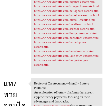
https://www.avnidutta.com/rajarhat-escorts.html
https://www.avnidutta.com/sonagachi-escorts.html
https://www.avnidutta.com/beliaghata-escorts.html
https://www.avnidutta.com/bara-bazar-escorts.html
https://www.avnidutta.com/outcall-escorts.html
https://www.avnidutta.com/incall-escorts.html
https://www.avnidutta.com/asansol-escorts.html
https://www.avnidutta.com/durgapur-escorts.html
https://www.avnidutta.com/bansdroni-escorts.html
https://www.avnidutta.com/barrackpore-
escorts.html
https://www.avnidutta.com/behala-escorts.html
https://www.avnidutta.com/lake-town-escorts.html
https://www.avnidutta.com/budge-budge-
escorts.html
แทง
Review of Cryptocurrency-friendly Lottery
Review of Cryptocurrency
Platforms
หวย
An exploration of lottery platforms that accept
cryptocurrency payments, focusing on their
advantages and drawbacks.
ออนไล
https://gizmodo.uol.com.br/
เว็บแทงหวยลาว/