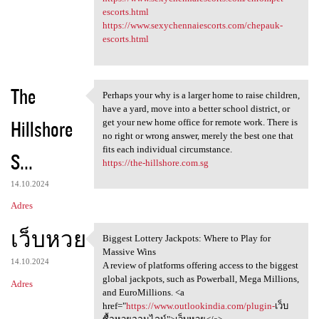
escorts.html
https://www.sexychennaiescorts.com/chepauk-
escorts.html
The
Perhaps your why is a larger home to raise children,
Perhaps your why is a larger
have a yard, move into a better school district, or
Hillshore
get your new home office for remote work. There is
no right or wrong answer, merely the best one that
fits each individual circumstance.
S...
https://the-hillshore.com.sg
14.10.2024
Adres
เว็บหวย
Biggest Lottery Jackpots: Where to Play for
Biggest Lottery Jackpots:
Massive Wins
14.10.2024
A review of platforms offering access to the biggest
global jackpots, such as Powerball, Mega Millions,
Adres
and EuroMillions. <a
href="
https://www.outlookindia.com/plugin-
เว็บ