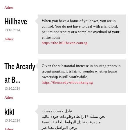
Adres
Hillhave
When you have a home of your own, you are in
When you have a home of your
control. You do not have to deal with a landlord;
13.10.2024
be it minor repairs or a complete overhaul of your
entire home
Adres
https://the-hill-haven.com.sg
The Arcady
Given the substantial increase in housing prices in
Given the substantial
recent months, it is fair to wonder whether home
at B...
ownership is still worthwhile.
https://thearcady-atboonkeng.sg
13.10.2024
Adres
kiki
تبادل جيست بوست
تبادل جيست بوست
نحن نمتلك 17 رابط دوفلو ذات جودة عالية
13.10.2024
من يرغب تبادل الروابط الخلفية النصية
يرجي التواصل معنا عبر
Adres