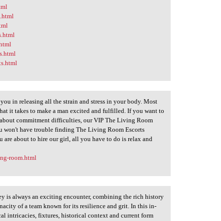
tml
s.html
html
s.html
.html
s.html
ts.html
u in releasing all the strain and stress in your body. Most
at it takes to make a man excited and fulfilled. If you want to
about commitment difficulties, our VIP The Living Room
 You won't have trouble finding The Living Room Escorts
 are about to hire our girl, all you have to do is relax and
ving-room.html
 is always an exciting encounter, combining the rich history
acity of a team known for its resilience and grit. In this in-
cal intricacies, fixtures, historical context and current form