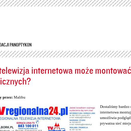
Przejdź
do
treści
DACJI PANOPTYKON
telewizja internetowa może montowa
icznych?
5
y przez:
Malibu
Dostaliśmy bardzo 
internetowa montuj
umożliwia podgląd 
prywatna sieć miej