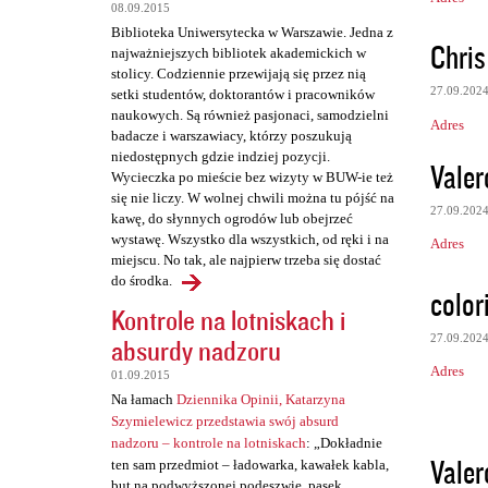
08.09.2015
Biblioteka Uniwersytecka w Warszawie. Jedna z
Chri
najważniejszych bibliotek akademickich w
stolicy. Codziennie przewijają się przez nią
27.09.202
setki studentów, doktorantów i pracowników
naukowych. Są również pasjonaci, samodzielni
Adres
badacze i warszawiacy, którzy poszukują
niedostępnych gdzie indziej pozycji.
Vale
Wycieczka po mieście bez wizyty w BUW-ie też
się nie liczy. W wolnej chwili można tu pójść na
27.09.202
kawę, do słynnych ogrodów lub obejrzeć
wystawę. Wszystko dla wszystkich, od ręki i na
Adres
miejscu. No tak, ale najpierw trzeba się dostać
do środka.
color
Kontrole na lotniskach i
27.09.202
absurdy nadzoru
Adres
01.09.2015
Na łamach
Dziennika Opinii, Katarzyna
Szymielewicz przedstawia swój absurd
nadzoru – kontrole na lotniskach
: „Dokładnie
Vale
ten sam przedmiot – ładowarka, kawałek kabla,
but na podwyższonej podeszwie, pasek,