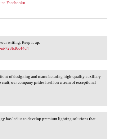
 na Facebooku
your writing. Keep it up.
r-ai-728fcf6c44d4
efront of designing and manufacturing high-quality auxiliary
he craft, our company prides itself on a team of exceptional
ogy has led us to develop premium lighting solutions that