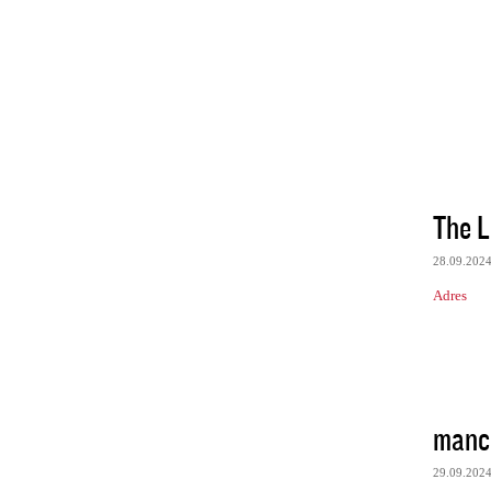
The L
28.09.202
Adres
manch
29.09.202