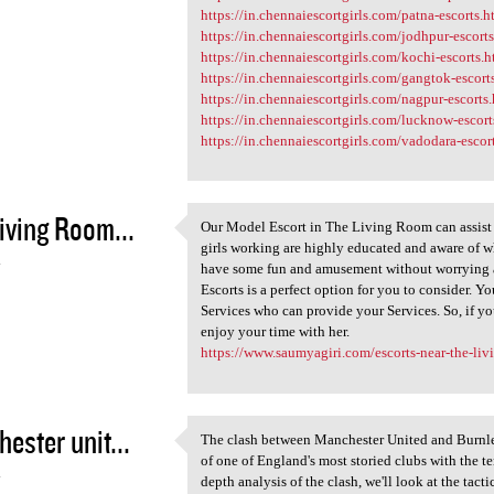
https://in.chennaiescortgirls.com/patna-escorts.h
https://in.chennaiescortgirls.com/jodhpur-escort
https://in.chennaiescortgirls.com/kochi-escorts.
https://in.chennaiescortgirls.com/gangtok-escort
https://in.chennaiescortgirls.com/nagpur-escorts
https://in.chennaiescortgirls.com/lucknow-escort
https://in.chennaiescortgirls.com/vadodara-escor
iving Room...
Our Model Escort in The Living Room can assist yo
Our Model Escort in The
girls working are highly educated and aware of wh
4
have some fun and amusement without worrying 
Escorts is a perfect option for you to consider.
Services who can provide your Services. So, if you
enjoy your time with her.
https://www.saumyagiri.com/escorts-near-the-li
ester unit...
The clash between Manchester United and Burnley
The clash between Manchester
of one of England's most storied clubs with the ten
4
depth analysis of the clash, we'll look at the tacti