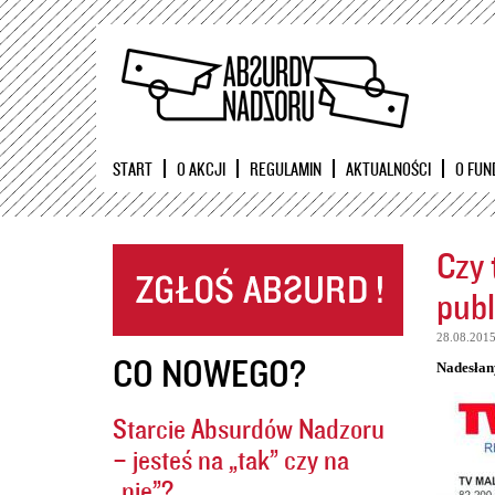
START
O AKCJI
REGULAMIN
AKTUALNOŚCI
O FUN
Czy 
publ
28.08.201
CO NOWEGO?
Nadesłan
Starcie Absurdów Nadzoru
– jesteś na „tak” czy na
„nie”?