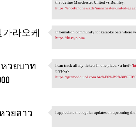
that define Manchester United vs Burnley.
https://sportundnews.de/manchester-united-gege
원가라오케
Information community for karaoke bars where y
Information community for
https://kissyo.bio/
4
งหวยบาท
I can track all my tickets in one place. <a href="
h
I can track all my tickets in
ลาว</a>
000
https://gizmodo.uol.com.br/%E0%B9%8
4
บหวยลาว
I appreciate the regular updates on upcoming dr
I appreciate the regular
4