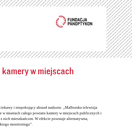
ć kamery w miejscach
ciekawy i niepokojący absurd nadzoru: „Malborska telewizja
e w miastach całego powiatu kamery w miejscach publicznych i
z nich mieszkańcom. W efekcie powstaje alternatywna,
skiego monitoringu”.