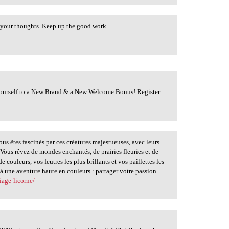
y your thoughts. Keep up the good work.
 Yourself to a New Brand & a New Welcome Bonus! Register
us êtes fascinés par ces créatures majestueuses, avec leurs
? Vous rêvez de mondes enchantés, de prairies fleuries et de
 couleurs, vos feutres les plus brillants et vos paillettes les
e à une aventure haute en couleurs : partager votre passion
iage-licorne/