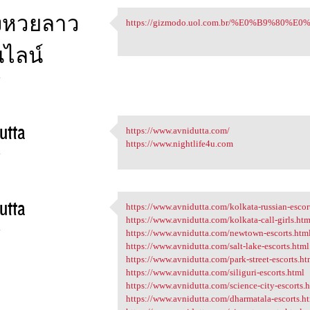
งหวยลาว
https://gizmodo.uol.com.br/%E0%B9%8
https://gizmodo.uol.com.br/
ไลน์
4
utta
https://www.avnidutta.com/
https://www.avnidutta.com/
https://www.nightlife4u.com
4
utta
https://www.avnidutta.com/kolkata-russian-escor
https://www.avnidutta.com
https://www.avnidutta.com/kolkata-call-girls.htm
4
https://www.avnidutta.com/newtown-escorts.htm
https://www.avnidutta.com/salt-lake-escorts.html
https://www.avnidutta.com/park-street-escorts.ht
https://www.avnidutta.com/siliguri-escorts.html
https://www.avnidutta.com/science-city-escorts.
https://www.avnidutta.com/dharmatala-escorts.h