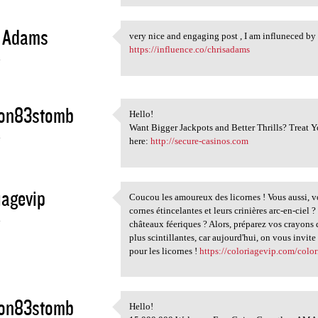
s Adams
very nice and engaging post , I am influneced b
very nice and engaging post ,
https://influence.co/chrisadams
4
ron83stomb
Hello!
Hello!
Want Bigger Jackpots and Better Thrills? Treat
4
here:
http://secure-casinos.com
iagevip
Coucou les amoureux des licornes ! Vous aussi, vo
Coucou les amoureux des
cornes étincelantes et leurs crinières arc-en-ciel 
4
châteaux féeriques ? Alors, préparez vos crayons de
plus scintillantes, car aujourd'hui, on vous invit
pour les licornes !
https://coloriagevip.com/color
ron83stomb
Hello!
Hello!