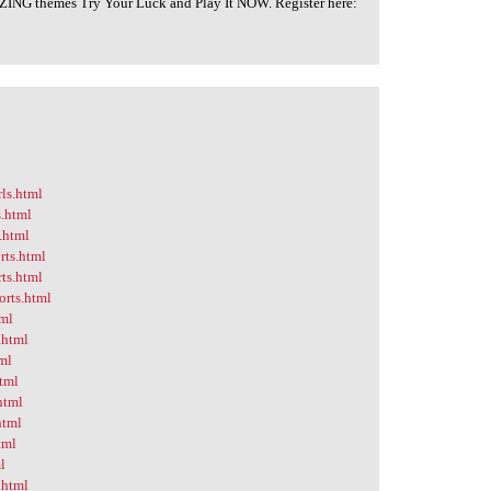
ING themes Try Your Luck and Play It NOW. Register here:
rls.html
s.html
s.html
rts.html
rts.html
orts.html
tml
.html
tml
html
html
html
tml
l
.html