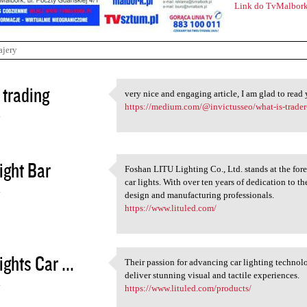
Link do TvMalbork
ajery
trading
very nice and engaging article, I am glad to read 
very nice and engaging
https://medium.com/@invictusseo/what-is-trade
4
ight Bar
Foshan LITU Lighting Co., Ltd. stands at the for
Foshan LITU Lighting Co., Ltd
car lights. With over ten years of dedication to t
4
design and manufacturing professionals.
https://www.lituled.com/
ights Car ...
Their passion for advancing car lighting technol
Their passion for advancing
deliver stunning visual and tactile experiences.
4
https://www.lituled.com/products/