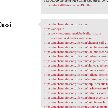
15,000,000 Welcome Free Coins Countless AMAZ
4
https://deckaffiliates.com/c/492304
Desai
https://in.chennaiescortgirls.com
https://in.chennaiescortgirls
https://aneya.in
4
https://www.escortsahmedabadcallgirls.com
https://www.ahmedabadescortss.com
https://in.chennaiescortgirls.com/chennai-call-gi
https://in.chennaiescortgirls.com/mumbai-escort
https://in.chennaiescortgirls.com/udaipur-escort
https://in.chennaiescortgirls.com/hyderabad-esco
https://in.chennaiescortgirls.com/bangalore-esco
https://in.chennaiescortgirls.com/ahmedabad-esc
https://in.chennaiescortgirls.com/pune-escorts.h
https://in.chennaiescortgirls.com/kolkata-escorts
https://in.chennaiescortgirls.com/surat-escorts.h
https://in.chennaiescortgirls.com/jaipur-escorts.
https://in.chennaiescortgirls.com/nashik-escorts.
https://in.chennaiescortgirls.com/indore-escorts.
https://in.chennaiescortgirls.com/ajmer-escorts.h
https://in.chennaiescortgirls.com/coimbatore.htm
https://in.chennaiescortgirls.com/visakhapatnam