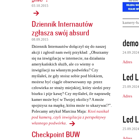
03.10.2015
Dziennik Internautów
kamery-b
zgłasza swój absurd
K
demo 
08.09.2015
o
Dziennik Internautów dołączył się do naszej
akcji i zgłosił nam swój przykład: „Oburzamy
24.09.202
m
się na inwigilację w internecie, na działania
Adres
e
amerykańskich służb, ale co wiemy o
inwigilacji na własnym podwórku? Czy
n
Led L
myślałeś, że gdy stoisz sobie pod blokiem,
t
możesz być ciągle obserwowany np. przez
25.09.202
człowieka ze straży miejskiej, który siedzi przy
a
biurku i pije kawę? Czy myślałeś, ile naprawdę
Adres
r
kamer może być w Twojej okolicy? A może
spojrzysz na mapkę, która może to ukazywać?”.
z
Polecamy artykuł Marcina Maja:
Ktoś nasikał
e
Led L
pod kamerą, czyli inwigilacja z perspektywy
własnego podwórka
.
25.09.202
Checkpoint BUW
Adres