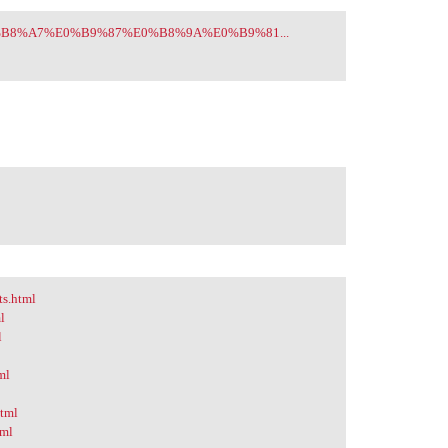
0%E0%B8%A7%E0%B9%87%E0%B8%9A%E0%B9%81...
ts.html
l
l
ml
html
tml