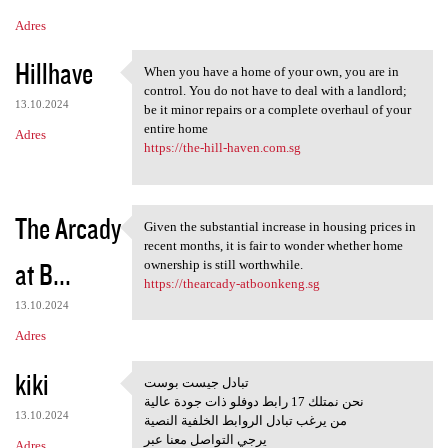
Adres
Hillhave
When you have a home of your own, you are in
When you have a home of your
control. You do not have to deal with a landlord;
13.10.2024
be it minor repairs or a complete overhaul of your
entire home
Adres
https://the-hill-haven.com.sg
The Arcady
Given the substantial increase in housing prices in
Given the substantial
recent months, it is fair to wonder whether home
at B...
ownership is still worthwhile.
https://thearcady-atboonkeng.sg
13.10.2024
Adres
kiki
تبادل جيست بوست
تبادل جيست بوست
نحن نمتلك 17 رابط دوفلو ذات جودة عالية
13.10.2024
من يرغب تبادل الروابط الخلفية النصية
يرجي التواصل معنا عبر
Adres