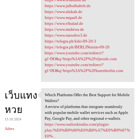
https://www.jalbalhabeb.de
https://www.alukah.de
https://www.mqaall.de
https://www.elbalad.de
https://www.muhtwa.de
https://www.mawdoo3.de
https://telegra.ph/kiki-09-20-3
https://telegra.ph/BERLINintim-09-20
https://www.youtube.com/redirect?
gl=DO&q=https%3A%2F%2Feljnoub.com
https://www.youtube.com/redirect?
gl=DO&q=https%3A%2F%2Fhurenberlin.com
เว็บแทง
Which Platforms Offer the Best Support for Mobile
Which Platforms Offer the
Wallets?
หวย
A review of platforms that integrate seamlessly
with popular mobile wallet services such as Apple
Pay, Google Pay, and other regional e-wallets.
13.10.2024
https://www.outlookindia.com/plugin-
Adres
play/%E0%B9%80%E0%B8%A7%E0%B9%87%
E0%...