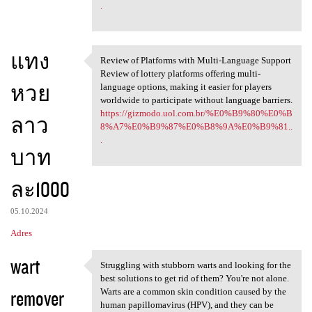
.
แทง
Review of Platforms with Multi-Language Support
Review of Platforms with
Review of lottery platforms offering multi-
หวย
language options, making it easier for players
worldwide to participate without language barriers.
https://gizmodo.uol.com.br/%E0%B9%80%E0%B
ลาว
8%A7%E0%B9%87%E0%B8%9A%E0%B9%81..
.
บาท
ละ1000
05.10.2024
Adres
wart
Struggling with stubborn warts and looking for the
Struggling with stubborn
best solutions to get rid of them? You're not alone.
remover
Warts are a common skin condition caused by the
human papillomavirus (HPV), and they can be