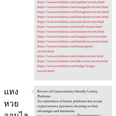
https://www.avnidutta.com/rajarhat-escorts.html
https://www.avnidutta.com/sonagachi-escorts.html
https://www.avnidutta.com/beliaghata-escorts.html
https://www.avnidutta.com/bara-bazar-escorts.html
https://www.avnidutta.com/outcall-escorts.html
https://www.avnidutta.com/incall-escorts.html
https://www.avnidutta.com/asansol-escorts.html
https://www.avnidutta.com/durgapur-escorts.html
https://www.avnidutta.com/bansdroni-escorts.html
https://www.avnidutta.com/barrackpore-
escorts.html
https://www.avnidutta.com/behala-escorts.html
https://www.avnidutta.com/lake-town-escorts.html
https://www.avnidutta.com/budge-budge-
escorts.html
แทง
Review of Cryptocurrency-friendly Lottery
Review of Cryptocurrency
Platforms
หวย
An exploration of lottery platforms that accept
cryptocurrency payments, focusing on their
advantages and drawbacks.
ออนไล
https://gizmodo.uol.com.br/
เว็บแทงหวยลาว/