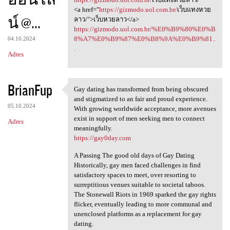
<a href="
https://gizmodo.uol.com.br/
เว็บแทงหวย
น์ @...
ลาว/">เว็บหวยลาว</a>
https://gizmodo.uol.com.br/%E0%B9%80%E0%B
8%A7%E0%B9%87%E0%B8%9A%E0%B9%81..
04.10.2024
.
Adres
BrianFup
Gay dating has transformed from being obscured
Gay dating has transformed
and stigmatized to an fair and proud experience.
05.10.2024
With growing worldwide acceptance, more avenues
exist in support of men seeking men to connect
Adres
meaningfully.
https://gay0day.com
A Passing The good old days of Gay Dating
Historically, gay men faced challenges in find
satisfactory spaces to meet, over resorting to
surreptitious venues suitable to societal taboos.
The Stonewall Riots in 1969 sparked the gay rights
flicker, eventually leading to more communal and
unenclosed platforms as a replacement for gay
dating.