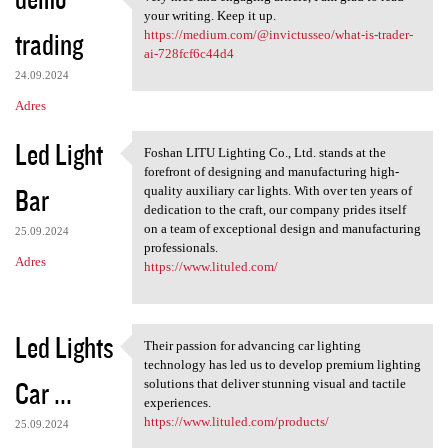
very nice and engaging
o
your writing. Keep it up.
trading
m
https://medium.com/@invictusseo/what-is-trader-
ai-728fcf6c44d4
e
24.09.2024
n
Adres
t
Led Light
a
Foshan LITU Lighting Co., Ltd. stands at the
Foshan LITU Lighting Co., Ltd
forefront of designing and manufacturing high-
r
Bar
quality auxiliary car lights. With over ten years of
z
dedication to the craft, our company prides itself
on a team of exceptional design and manufacturing
e
25.09.2024
professionals.
Adres
https://www.lituled.com/
Led Lights
Their passion for advancing car lighting
Their passion for advancing
technology has led us to develop premium lighting
Car ...
solutions that deliver stunning visual and tactile
experiences.
https://www.lituled.com/products/
25.09.2024