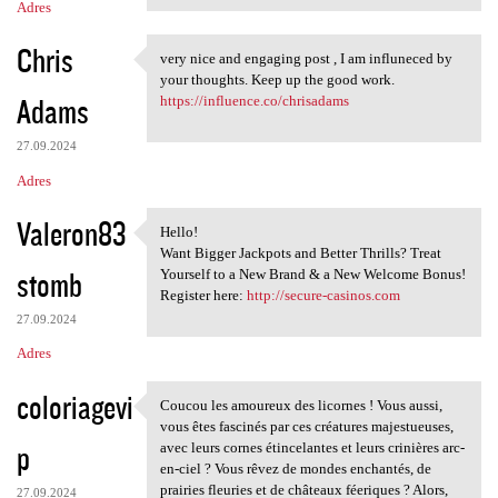
Adres
Chris
very nice and engaging post , I am influneced by
very nice and engaging post ,
your thoughts. Keep up the good work.
Adams
https://influence.co/chrisadams
27.09.2024
Adres
Valeron83
Hello!
Hello!
Want Bigger Jackpots and Better Thrills? Treat
stomb
Yourself to a New Brand & a New Welcome Bonus!
Register here:
http://secure-casinos.com
27.09.2024
Adres
coloriagevi
Coucou les amoureux des licornes ! Vous aussi,
Coucou les amoureux des
vous êtes fascinés par ces créatures majestueuses,
p
avec leurs cornes étincelantes et leurs crinières arc-
en-ciel ? Vous rêvez de mondes enchantés, de
prairies fleuries et de châteaux féeriques ? Alors,
27.09.2024