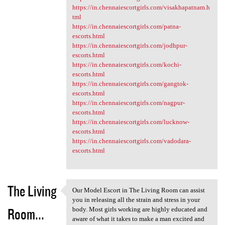
https://in.chennaiescortgirls.com/visakhapatnam.h
tml
https://in.chennaiescortgirls.com/patna-
escorts.html
https://in.chennaiescortgirls.com/jodhpur-
escorts.html
https://in.chennaiescortgirls.com/kochi-
escorts.html
https://in.chennaiescortgirls.com/gangtok-
escorts.html
https://in.chennaiescortgirls.com/nagpur-
escorts.html
https://in.chennaiescortgirls.com/lucknow-
escorts.html
https://in.chennaiescortgirls.com/vadodara-
escorts.html
The Living
Our Model Escort in The Living Room can assist
Our Model Escort in The
you in releasing all the strain and stress in your
Room...
body. Most girls working are highly educated and
aware of what it takes to make a man excited and