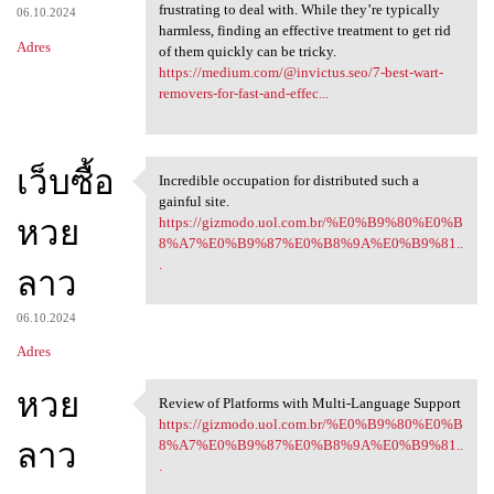
frustrating to deal with. While they’re typically
06.10.2024
harmless, finding an effective treatment to get rid
Adres
of them quickly can be tricky.
https://medium.com/@invictus.seo/7-best-wart-
removers-for-fast-and-effec...
เว็บซื้อ
Incredible occupation for distributed such a
Incredible occupation for
gainful site.
หวย
https://gizmodo.uol.com.br/%E0%B9%80%E0%B
8%A7%E0%B9%87%E0%B8%9A%E0%B9%81..
.
ลาว
06.10.2024
Adres
หวย
Review of Platforms with Multi-Language Support
Review of Platforms with
https://gizmodo.uol.com.br/%E0%B9%80%E0%B
ลาว
8%A7%E0%B9%87%E0%B8%9A%E0%B9%81..
.