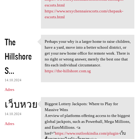
escorts.html
https://www.sexychennaiescorts.com/chepauk-
escorts.html
The
Perhaps your why is a larger home to raise children,
Perhaps your why is a larger
have a yard, move into a better school district, or
Hillshore
get your new home office for remote work. There is
no right or wrong answer, merely the best one that
fits each individual circumstance.
S...
https://the-hillshore.com.sg
14.10.2024
Adres
เว็บหวย
Biggest Lottery Jackpots: Where to Play for
Biggest Lottery Jackpots:
Massive Wins
14.10.2024
A review of platforms offering access to the biggest
global jackpots, such as Powerball, Mega Millions,
Adres
and EuroMillions. <a
href="
https://www.outlookindia.com/plugin-
เว็บ