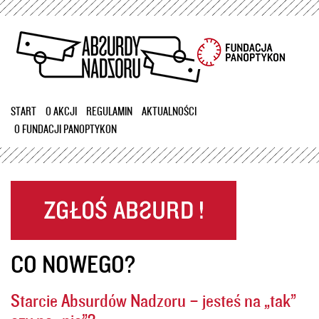
Przejdź
do
treści
START
O AKCJI
REGULAMIN
AKTUALNOŚCI
O FUNDACJI PANOPTYKON
CO NOWEGO?
Starcie Absurdów Nadzoru – jesteś na „tak”