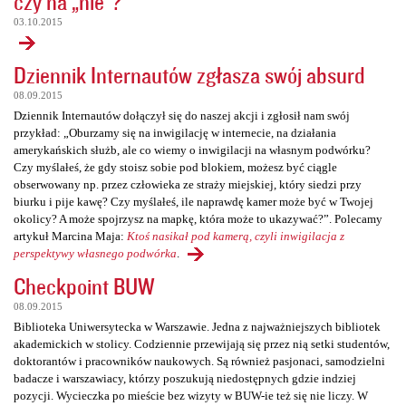
czy na „nie”?
03.10.2015
Dziennik Internautów zgłasza swój absurd
08.09.2015
Dziennik Internautów dołączył się do naszej akcji i zgłosił nam swój
przykład: „Oburzamy się na inwigilację w internecie, na działania
amerykańskich służb, ale co wiemy o inwigilacji na własnym podwórku?
Czy myślałeś, że gdy stoisz sobie pod blokiem, możesz być ciągle
obserwowany np. przez człowieka ze straży miejskiej, który siedzi przy
biurku i pije kawę? Czy myślałeś, ile naprawdę kamer może być w Twojej
okolicy? A może spojrzysz na mapkę, która może to ukazywać?”. Polecamy
artykuł Marcina Maja:
Ktoś nasikał pod kamerą, czyli inwigilacja z
perspektywy własnego podwórka
.
Checkpoint BUW
08.09.2015
Biblioteka Uniwersytecka w Warszawie. Jedna z najważniejszych bibliotek
akademickich w stolicy. Codziennie przewijają się przez nią setki studentów,
doktorantów i pracowników naukowych. Są również pasjonaci, samodzielni
badacze i warszawiacy, którzy poszukują niedostępnych gdzie indziej
pozycji. Wycieczka po mieście bez wizyty w BUW-ie też się nie liczy. W