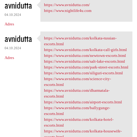
avnidutta
https://www.avnidutta.com/
https://www.avnidutta.com/
https://www.nightlife4u.com
04.10.2024
Adres
avnidutta
https://www.avnidutta.com/kolkata-russian-
https://www.avnidutta.com
escorts.html
04.10.2024
https://www.avnidutta.com/kolkata-call-girls.html
https://www.avnidutta.com/newtown-escorts.html
Adres
https://www.avnidutta.com/salt-lake-escorts.html
https://www.avnidutta.com/park-street-escorts.html
https://www.avnidutta.com/siliguri-escorts.html
https://www.avnidutta.com/science-city-
escorts.html
https://www.avnidutta.com/dharmatala-
escorts.html
https://www.avnidutta.com/airport-escorts.html
https://www.avnidutta.com/ballygunge-
escorts.html
https://www.avnidutta.com/kolkata-hotel-
escorts.html
https://www.avnidutta.com/kolkata-housewife-
escorts.html