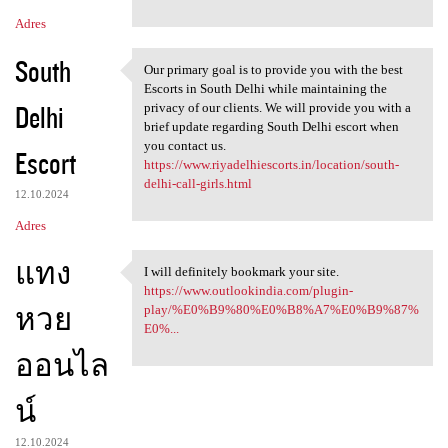
Adres
South
Our primary goal is to provide you with the best
Our primary goal is to
Escorts in South Delhi while maintaining the
Delhi
privacy of our clients. We will provide you with a
brief update regarding South Delhi escort when
you contact us.
Escort
https://www.riyadelhiescorts.in/location/south-
delhi-call-girls.html
12.10.2024
Adres
แทง
I will definitely bookmark your site.
I will definitely bookmark
https://www.outlookindia.com/plugin-
หวย
play/%E0%B9%80%E0%B8%A7%E0%B9%87%
E0%...
ออนไล
น์
12.10.2024