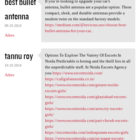
best bullet
If you’re looking to upgrade your car’s
If you’re looking to upgrade
antenna, bullet antenna are a popular option. These
antenna
compact, sleek, and durable antennas provide a
modern twist on the standard factory models.
https://medium.com/@invictus.seo/choose-best-
09.10.2024
bullet-antenna-for-your-car...
Adres
tannu roy
Options To Explore The Variety Of Escorts In
Options To Explore The
Noida Predictable is boring and the thrill lies in all
10.10.2024
the unpredictable stuff. At Noida Escorts Agency
you
https://www.escortnoida.com/
Adres
https://callgirlsinnoida.co.in/
https://www.escortnoida.com/greater-noida-
escorts-girls/
https://www.escortnoida.com/ghaziabad-escorts-
girls/
https://www.escortnoida.com/aerocity-escorts-
girls/
https://www.escortnoida.com/pari-chowk-escorts-
girls/
https://escortnoida.com/indirapuram-escorts-girls
https://www.escortnoida.com/raj-nagar-escorts-