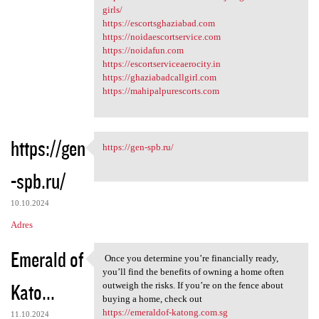
girls/
https://escortsghaziabad.com
https://noidaescortservice.com
https://noidafun.com
https://escortserviceaerocity.in
https://ghaziabadcallgirl.com
https://mahipalpurescorts.com
https://gen
https://gen-spb.ru/
https://gen-spb.ru/
-spb.ru/
10.10.2024
Adres
Emerald of
Once you determine you’re financially ready,
Once you determine you’re
you’ll find the benefits of owning a home often
Kato...
outweigh the risks. If you’re on the fence about
buying a home, check out
https://emeraldof-katong.com.sg
11.10.2024