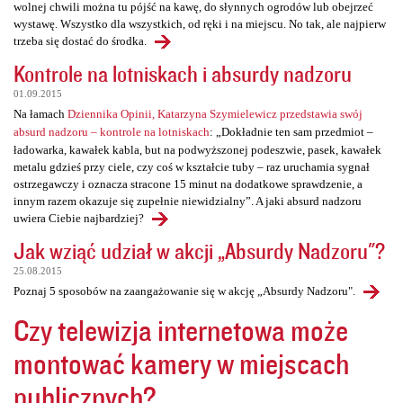
wolnej chwili można tu pójść na kawę, do słynnych ogrodów lub obejrzeć
wystawę. Wszystko dla wszystkich, od ręki i na miejscu. No tak, ale najpierw
trzeba się dostać do środka.
Kontrole na lotniskach i absurdy nadzoru
01.09.2015
Na łamach
Dziennika Opinii, Katarzyna Szymielewicz przedstawia swój
absurd nadzoru – kontrole na lotniskach
: „Dokładnie ten sam przedmiot –
ładowarka, kawałek kabla, but na podwyższonej podeszwie, pasek, kawałek
metalu gdzieś przy ciele, czy coś w kształcie tuby – raz uruchamia sygnał
ostrzegawczy i oznacza stracone 15 minut na dodatkowe sprawdzenie, a
innym razem okazuje się zupełnie niewidzialny”. A jaki absurd nadzoru
uwiera Ciebie najbardziej?
Jak wziąć udział w akcji „Absurdy Nadzoru"?
25.08.2015
Poznaj 5 sposobów na zaangażowanie się w akcję „Absurdy Nadzoru".
Czy telewizja internetowa może
montować kamery w miejscach
publicznych?