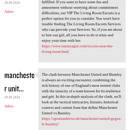
fulfilled. If you want to have some fun and
28.09.2024
amusement without worrying about commitment
Adres
difficulties, our VIP The Living Room Escorts is a
perfect option for you to consider. You won't have
trouble finding The Living Room Escorts Services
who can provide your Services. So, if you are about
to hire our girl, all you have to do is relax and
enjoy your time with her.
https://www.saumyagiri.com/escorts-near-the-
living-room.html
mancheste
The clash between Manchester United and Burnley
The clash between Manchester
is always an exciting encounter, combining the
r unit...
rich history of one of England's most storied clubs
with the tenacity of a team known for its resilience
and grit. In this in-depth analysis of the clash, we'll
29.09.2024
look at the tactical intricacies, fixtures, historical
Adres
context and current form that define Manchester
United vs Burnley.
https://sportundnews.de/manchester-united-gegen-
fc-burnley/