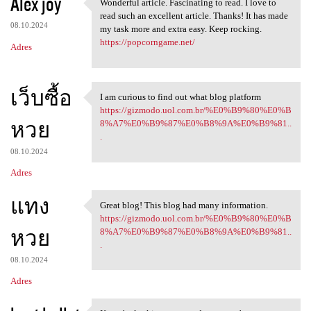
Alex joy
Wonderful article. Fascinating to read. I love to
Wonderful article.
read such an excellent article. Thanks! It has made
08.10.2024
my task more and extra easy. Keep rocking.
https://popcorngame.net/
Adres
เว็บซื้อ
I am curious to find out what blog platform
I am curious to find out what
https://gizmodo.uol.com.br/%E0%B9%80%E0%B
หวย
8%A7%E0%B9%87%E0%B8%9A%E0%B9%81..
.
08.10.2024
Adres
แทง
Great blog! This blog had many information.
Great blog! This blog had
https://gizmodo.uol.com.br/%E0%B9%80%E0%B
หวย
8%A7%E0%B9%87%E0%B8%9A%E0%B9%81..
.
08.10.2024
Adres