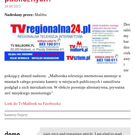
28.08.2015
Nadesłany przez:
Malibu
Dos
taliś
my
bar
dzo
ciek
awy
i
nie
pokojący absurd nadzoru: „Malborska telewizja internetowa montuje w
miastach całego powiatu kamery w miejscach publicznych i umożliwia
podgląd z nich mieszkańcom. W efekcie powstaje alternatywna, prywatna
sieć miejskiego monitoringu”.
Link do TvMalbork na Facebooku
kamery-bajery
K
demo
very nice and engaging article, I am glad to read