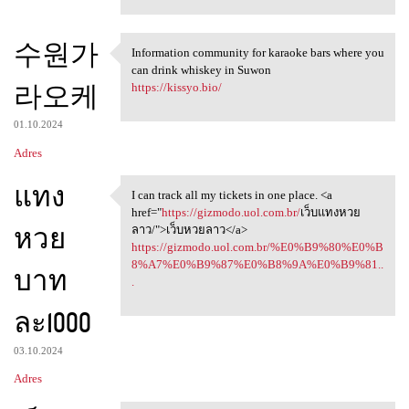
수원가
Information community for karaoke bars where you
Information community for
can drink whiskey in Suwon
라오케
https://kissyo.bio/
01.10.2024
Adres
แทง
I can track all my tickets in one place. <a
I can track all my tickets in
href="
https://gizmodo.uol.com.br/
เว็บแทงหวย
หวย
ลาว/">เว็บหวยลาว</a>
https://gizmodo.uol.com.br/%E0%B9%80%E0%B
8%A7%E0%B9%87%E0%B8%9A%E0%B9%81..
บาท
.
ละ1000
03.10.2024
Adres