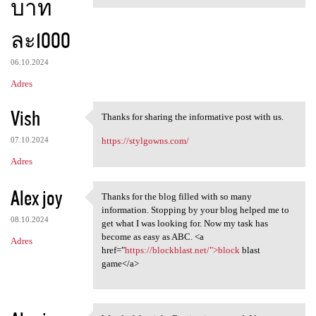
บาท
ละ1000
06.10.2024
Adres
Vish
Thanks for sharing the informative post with us.
Thanks for sharing the
07.10.2024
https://stylgowns.com/
Adres
Alex joy
Thanks for the blog filled with so many
Thanks for the blog filled
information. Stopping by your blog helped me to
08.10.2024
get what I was looking for. Now my task has
become as easy as ABC. <a
Adres
href="
https://blockblast.net/">block
blast
game</a>