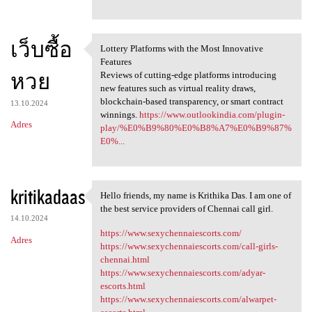
เว็บซื้อ
Lottery Platforms with the Most Innovative
Lottery Platforms with the
Features
หวย
Reviews of cutting-edge platforms introducing
new features such as virtual reality draws,
blockchain-based transparency, or smart contract
13.10.2024
winnings.
https://www.outlookindia.com/plugin-
Adres
play/%E0%B9%80%E0%B8%A7%E0%B9%87%
E0%...
kritikadaas
Hello friends, my name is Krithika Das. I am one of
Hello friends, my name is
the best service providers of Chennai call girl.
14.10.2024
https://www.sexychennaiescorts.com/
Adres
https://www.sexychennaiescorts.com/call-girls-
chennai.html
https://www.sexychennaiescorts.com/adyar-
escorts.html
https://www.sexychennaiescorts.com/alwarpet-