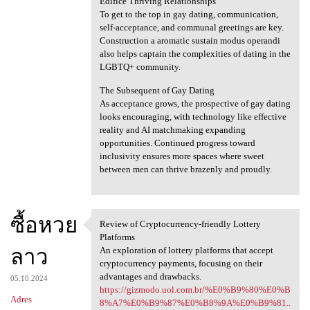
Edifice Thriving Relationships
To get to the top in gay dating, communication,
self-acceptance, and communal greetings are key.
Construction a aromatic sustain modus operandi
also helps captain the complexities of dating in the
LGBTQ+ community.
The Subsequent of Gay Dating
As acceptance grows, the prospective of gay dating
looks encouraging, with technology like effective
reality and AI matchmaking expanding
opportunities. Continued progress toward
inclusivity ensures more spaces where sweet
between men can thrive brazenly and proudly.
ซื้อหวย
Review of Cryptocurrency-friendly Lottery
Review of Cryptocurrency
Platforms
ลาว
An exploration of lottery platforms that accept
cryptocurrency payments, focusing on their
advantages and drawbacks.
05.10.2024
https://gizmodo.uol.com.br/%E0%B9%80%E0%B
Adres
8%A7%E0%B9%87%E0%B8%9A%E0%B9%81..