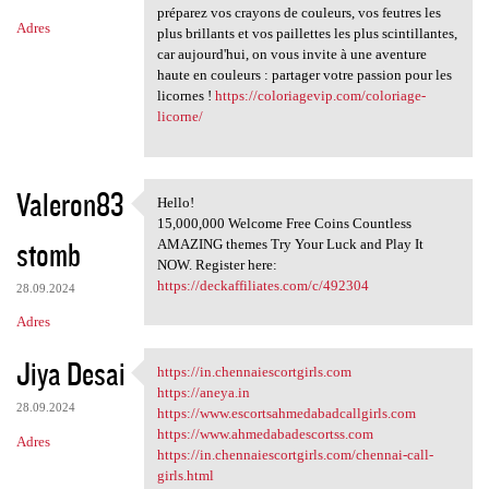
préparez vos crayons de couleurs, vos feutres les
Adres
plus brillants et vos paillettes les plus scintillantes,
car aujourd'hui, on vous invite à une aventure
haute en couleurs : partager votre passion pour les
licornes !
https://coloriagevip.com/coloriage-
licorne/
Valeron83
Hello!
Hello!
15,000,000 Welcome Free Coins Countless
stomb
AMAZING themes Try Your Luck and Play It
NOW. Register here:
https://deckaffiliates.com/c/492304
28.09.2024
Adres
Jiya Desai
https://in.chennaiescortgirls.com
https://in.chennaiescortgirls
https://aneya.in
28.09.2024
https://www.escortsahmedabadcallgirls.com
https://www.ahmedabadescortss.com
Adres
https://in.chennaiescortgirls.com/chennai-call-
girls.html