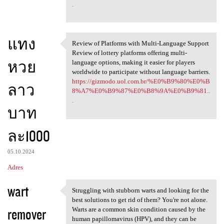
.
แทง
Review of Platforms with Multi-Language Support
Review of Platforms with
Review of lottery platforms offering multi-
หวย
language options, making it easier for players
worldwide to participate without language barriers.
https://gizmodo.uol.com.br/%E0%B9%80%E0%B
ลาว
8%A7%E0%B9%87%E0%B8%9A%E0%B9%81..
.
บาท
ละ1000
05.10.2024
Adres
wart
Struggling with stubborn warts and looking for the
Struggling with stubborn
best solutions to get rid of them? You're not alone.
remover
Warts are a common skin condition caused by the
human papillomavirus (HPV), and they can be