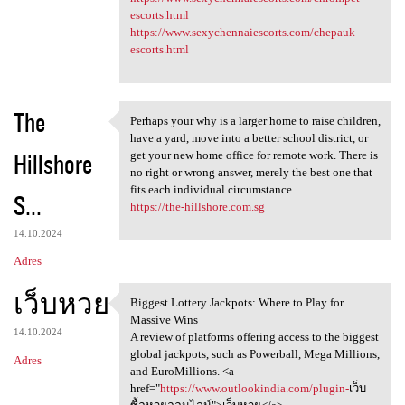
escorts.html
https://www.sexychennaiescorts.com/chepauk-
escorts.html
The
Perhaps your why is a larger home to raise children,
Perhaps your why is a larger
have a yard, move into a better school district, or
Hillshore
get your new home office for remote work. There is
no right or wrong answer, merely the best one that
fits each individual circumstance.
S...
https://the-hillshore.com.sg
14.10.2024
Adres
เว็บหวย
Biggest Lottery Jackpots: Where to Play for
Biggest Lottery Jackpots:
Massive Wins
14.10.2024
A review of platforms offering access to the biggest
global jackpots, such as Powerball, Mega Millions,
Adres
and EuroMillions. <a
href="
https://www.outlookindia.com/plugin-
เว็บ