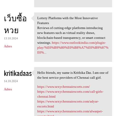
เว็บซื้อ
Lottery Platforms with the Most Innovative
Lottery Platforms with the
Features
หวย
Reviews of cutting-edge platforms introducing
new features such as virtual reality draws,
blockchain-based transparency, or smart contract
13.10.2024
winnings.
https://www.outlookindia.com/plugin-
Adres
play/%E0%B9%80%E0%B8%A7%E0%B9%87%
E0%...
kritikadaas
Hello friends, my name is Krithika Das. I am one of
Hello friends, my name is
the best service providers of Chennai call girl.
14.10.2024
https://www.sexychennaiescorts.com/
Adres
https://www.sexychennaiescorts.com/call-girls-
chennai.html
https://www.sexychennaiescorts.com/adyar-
escorts.html
https://www.sexychennaiescorts.com/alwarpet-