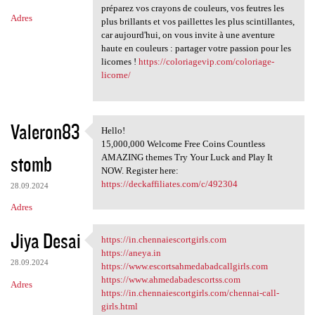
préparez vos crayons de couleurs, vos feutres les
Adres
plus brillants et vos paillettes les plus scintillantes,
car aujourd'hui, on vous invite à une aventure
haute en couleurs : partager votre passion pour les
licornes !
https://coloriagevip.com/coloriage-
licorne/
Valeron83
Hello!
Hello!
15,000,000 Welcome Free Coins Countless
stomb
AMAZING themes Try Your Luck and Play It
NOW. Register here:
https://deckaffiliates.com/c/492304
28.09.2024
Adres
Jiya Desai
https://in.chennaiescortgirls.com
https://in.chennaiescortgirls
https://aneya.in
28.09.2024
https://www.escortsahmedabadcallgirls.com
https://www.ahmedabadescortss.com
Adres
https://in.chennaiescortgirls.com/chennai-call-
girls.html