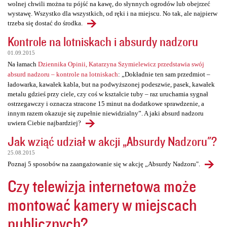
wolnej chwili można tu pójść na kawę, do słynnych ogrodów lub obejrzeć
wystawę. Wszystko dla wszystkich, od ręki i na miejscu. No tak, ale najpierw
trzeba się dostać do środka.
Kontrole na lotniskach i absurdy nadzoru
01.09.2015
Na łamach
Dziennika Opinii, Katarzyna Szymielewicz przedstawia swój
absurd nadzoru – kontrole na lotniskach
: „Dokładnie ten sam przedmiot –
ładowarka, kawałek kabla, but na podwyższonej podeszwie, pasek, kawałek
metalu gdzieś przy ciele, czy coś w kształcie tuby – raz uruchamia sygnał
ostrzegawczy i oznacza stracone 15 minut na dodatkowe sprawdzenie, a
innym razem okazuje się zupełnie niewidzialny”. A jaki absurd nadzoru
uwiera Ciebie najbardziej?
Jak wziąć udział w akcji „Absurdy Nadzoru"?
25.08.2015
Poznaj 5 sposobów na zaangażowanie się w akcję „Absurdy Nadzoru".
Czy telewizja internetowa może
montować kamery w miejscach
publicznych?