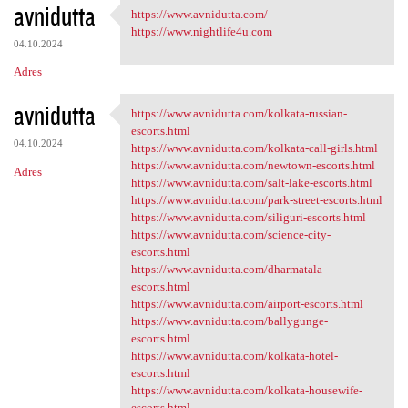
avnidutta
https://www.avnidutta.com/
https://www.avnidutta.com/
https://www.nightlife4u.com
04.10.2024
Adres
avnidutta
https://www.avnidutta.com/kolkata-russian-
https://www.avnidutta.com
escorts.html
04.10.2024
https://www.avnidutta.com/kolkata-call-girls.html
https://www.avnidutta.com/newtown-escorts.html
Adres
https://www.avnidutta.com/salt-lake-escorts.html
https://www.avnidutta.com/park-street-escorts.html
https://www.avnidutta.com/siliguri-escorts.html
https://www.avnidutta.com/science-city-
escorts.html
https://www.avnidutta.com/dharmatala-
escorts.html
https://www.avnidutta.com/airport-escorts.html
https://www.avnidutta.com/ballygunge-
escorts.html
https://www.avnidutta.com/kolkata-hotel-
escorts.html
https://www.avnidutta.com/kolkata-housewife-
escorts.html