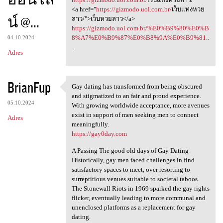
<a href="
https://gizmodo.uol.com.br/
เว็บแทงหวย
น์ @...
ลาว/">เว็บหวยลาว</a>
https://gizmodo.uol.com.br/%E0%B9%80%E0%B
8%A7%E0%B9%87%E0%B8%9A%E0%B9%81..
04.10.2024
.
Adres
BrianFup
Gay dating has transformed from being obscured
Gay dating has transformed
and stigmatized to an fair and proud experience.
05.10.2024
With growing worldwide acceptance, more avenues
exist in support of men seeking men to connect
Adres
meaningfully.
https://gay0day.com
A Passing The good old days of Gay Dating
Historically, gay men faced challenges in find
satisfactory spaces to meet, over resorting to
surreptitious venues suitable to societal taboos.
The Stonewall Riots in 1969 sparked the gay rights
flicker, eventually leading to more communal and
unenclosed platforms as a replacement for gay
dating.