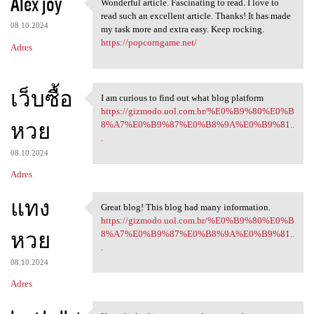
Alex joy
Wonderful article. Fascinating to read. I love to
Wonderful article.
read such an excellent article. Thanks! It has made
08.10.2024
my task more and extra easy. Keep rocking.
https://popcorngame.net/
Adres
เว็บซื้อ
I am curious to find out what blog platform
I am curious to find out what
https://gizmodo.uol.com.br/%E0%B9%80%E0%B
หวย
8%A7%E0%B9%87%E0%B8%9A%E0%B9%81..
.
08.10.2024
Adres
แทง
Great blog! This blog had many information.
Great blog! This blog had
https://gizmodo.uol.com.br/%E0%B9%80%E0%B
หวย
8%A7%E0%B9%87%E0%B8%9A%E0%B9%81..
.
08.10.2024
Adres