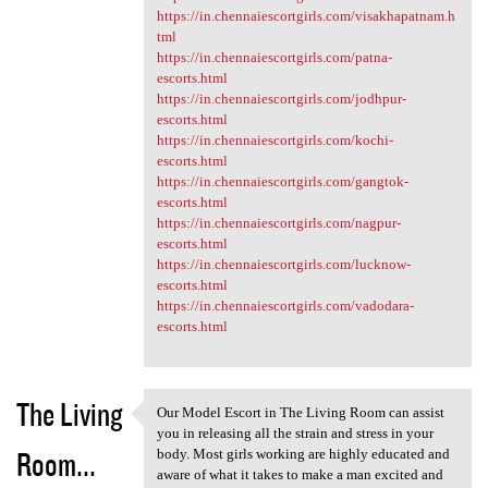
https://in.chennaiescortgirls.com/visakhapatnam.h
tml
https://in.chennaiescortgirls.com/patna-
escorts.html
https://in.chennaiescortgirls.com/jodhpur-
escorts.html
https://in.chennaiescortgirls.com/kochi-
escorts.html
https://in.chennaiescortgirls.com/gangtok-
escorts.html
https://in.chennaiescortgirls.com/nagpur-
escorts.html
https://in.chennaiescortgirls.com/lucknow-
escorts.html
https://in.chennaiescortgirls.com/vadodara-
escorts.html
The Living
Our Model Escort in The Living Room can assist
Our Model Escort in The
you in releasing all the strain and stress in your
Room...
body. Most girls working are highly educated and
aware of what it takes to make a man excited and