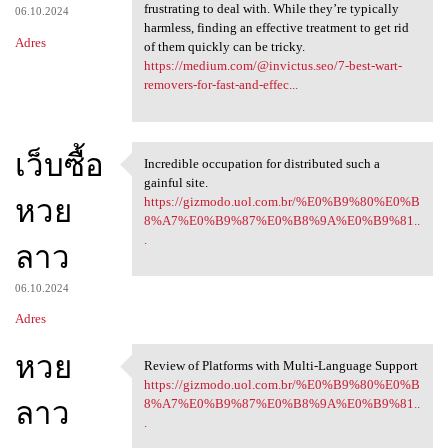
frustrating to deal with. While they’re typically
06.10.2024
harmless, finding an effective treatment to get rid
Adres
of them quickly can be tricky.
https://medium.com/@invictus.seo/7-best-wart-
removers-for-fast-and-effec...
เว็บซื้อ
Incredible occupation for distributed such a
Incredible occupation for
gainful site.
หวย
https://gizmodo.uol.com.br/%E0%B9%80%E0%B
8%A7%E0%B9%87%E0%B8%9A%E0%B9%81..
.
ลาว
06.10.2024
Adres
หวย
Review of Platforms with Multi-Language Support
Review of Platforms with
https://gizmodo.uol.com.br/%E0%B9%80%E0%B
ลาว
8%A7%E0%B9%87%E0%B8%9A%E0%B9%81..
.