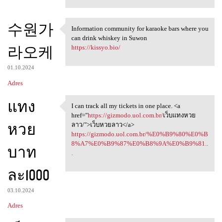
수원가
Information community for karaoke bars where you
Information community for
can drink whiskey in Suwon
라오케
https://kissyo.bio/
01.10.2024
Adres
แทง
I can track all my tickets in one place. <a
I can track all my tickets in
href="
https://gizmodo.uol.com.br/
เว็บแทงหวย
หวย
ลาว/">เว็บหวยลาว</a>
https://gizmodo.uol.com.br/%E0%B9%80%E0%B
8%A7%E0%B9%87%E0%B8%9A%E0%B9%81..
บาท
.
ละ1000
03.10.2024
Adres