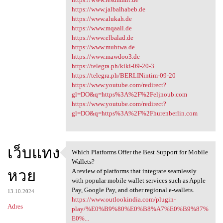
https://www.jalbalhabeb.de
https://www.alukah.de
https://www.mqaall.de
https://www.elbalad.de
https://www.muhtwa.de
https://www.mawdoo3.de
https://telegra.ph/kiki-09-20-3
https://telegra.ph/BERLINintim-09-20
https://www.youtube.com/redirect?
gl=DO&q=https%3A%2F%2Feljnoub.com
https://www.youtube.com/redirect?
gl=DO&q=https%3A%2F%2Fhurenberlin.com
เว็บแทง
Which Platforms Offer the Best Support for Mobile
Which Platforms Offer the
Wallets?
หวย
A review of platforms that integrate seamlessly
with popular mobile wallet services such as Apple
Pay, Google Pay, and other regional e-wallets.
13.10.2024
https://www.outlookindia.com/plugin-
Adres
play/%E0%B9%80%E0%B8%A7%E0%B9%87%
E0%...