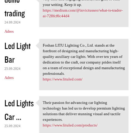
very nice and engaging
o
your writing. Keep it up.
trading
m
https://medium.com/@invictusseo/what-is-trader-
ai-728fcf6c44d4
e
24.09.2024
n
Adres
t
Led Light
a
Foshan LITU Lighting Co., Ltd. stands at the
Foshan LITU Lighting Co., Ltd
forefront of designing and manufacturing high-
r
Bar
quality auxiliary car lights. With over ten years of
z
dedication to the craft, our company prides itself
on a team of exceptional design and manufacturing
e
25.09.2024
professionals.
Adres
https://www.lituled.com/
Led Lights
Their passion for advancing car lighting
Their passion for advancing
technology has led us to develop premium lighting
Car ...
solutions that deliver stunning visual and tactile
experiences.
https://www.lituled.com/products/
25.09.2024