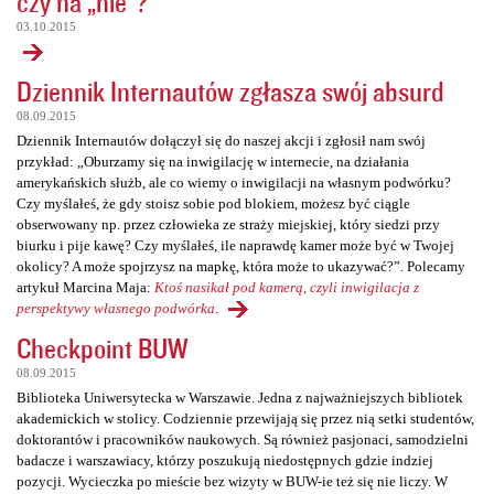
czy na „nie”?
03.10.2015
Dziennik Internautów zgłasza swój absurd
08.09.2015
Dziennik Internautów dołączył się do naszej akcji i zgłosił nam swój
przykład: „Oburzamy się na inwigilację w internecie, na działania
amerykańskich służb, ale co wiemy o inwigilacji na własnym podwórku?
Czy myślałeś, że gdy stoisz sobie pod blokiem, możesz być ciągle
obserwowany np. przez człowieka ze straży miejskiej, który siedzi przy
biurku i pije kawę? Czy myślałeś, ile naprawdę kamer może być w Twojej
okolicy? A może spojrzysz na mapkę, która może to ukazywać?”. Polecamy
artykuł Marcina Maja:
Ktoś nasikał pod kamerą, czyli inwigilacja z
perspektywy własnego podwórka
.
Checkpoint BUW
08.09.2015
Biblioteka Uniwersytecka w Warszawie. Jedna z najważniejszych bibliotek
akademickich w stolicy. Codziennie przewijają się przez nią setki studentów,
doktorantów i pracowników naukowych. Są również pasjonaci, samodzielni
badacze i warszawiacy, którzy poszukują niedostępnych gdzie indziej
pozycji. Wycieczka po mieście bez wizyty w BUW-ie też się nie liczy. W