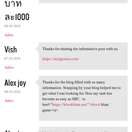
บาท
ละ1000
06.10.2024
Adres
Vish
Thanks for sharing the informative post with us.
Thanks for sharing the
07.10.2024
https://stylgowns.com/
Adres
Alex joy
Thanks for the blog filled with so many
Thanks for the blog filled
information. Stopping by your blog helped me to
08.10.2024
get what I was looking for. Now my task has
become as easy as ABC. <a
Adres
href="
https://blockblast.net/">block
blast
game</a>