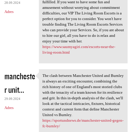
fulfilled. If you want to have some fun and
28.09.2024
amusement without worrying about commitment
Adres
difficulties, our VIP The Living Room Escorts is a
perfect option for you to consider. You won't have
trouble finding The Living Room Escorts Services
who can provide your Services. So, if you are about
to hire our girl, all you have to do is relax and
enjoy your time with her.
https://www.saumyagiri.com/escorts-near-the-
living-room.html
mancheste
The clash between Manchester United and Burnley
The clash between Manchester
is always an exciting encounter, combining the
r unit...
rich history of one of England's most storied clubs
with the tenacity of a team known for its resilience
and grit. In this in-depth analysis of the clash, we'll
29.09.2024
look at the tactical intricacies, fixtures, historical
Adres
context and current form that define Manchester
United vs Burnley.
https://sportundnews.de/manchester-united-gegen-
fc-burnley/