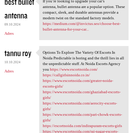
best bullet
If you’re looking to upgrade your car’s
If you’re looking to upgrade
antenna, bullet antenna are a popular option. These
antenna
compact, sleek, and durable antennas provide a
modern twist on the standard factory models.
https://medium.com/@invictus.seo/choose-best-
09.10.2024
bullet-antenna-for-your-car...
Adres
tannu roy
Options To Explore The Variety Of Escorts In
Options To Explore The
Noida Predictable is boring and the thrill lies in all
10.10.2024
the unpredictable stuff. At Noida Escorts Agency
you
https://www.escortnoida.com/
Adres
https://callgirlsinnoida.co.in/
https://www.escortnoida.com/greater-noida-
escorts-girls/
https://www.escortnoida.com/ghaziabad-escorts-
girls/
https://www.escortnoida.com/aerocity-escorts-
girls/
https://www.escortnoida.com/pari-chowk-escorts-
girls/
https://escortnoida.com/indirapuram-escorts-girls
https://www.escortnoida.com/raj-nagar-escorts-