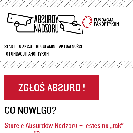
Przejdź
do
treści
START
O AKCJI
REGULAMIN
AKTUALNOŚCI
O FUNDACJI PANOPTYKON
CO NOWEGO?
Starcie Absurdów Nadzoru – jesteś na „tak”