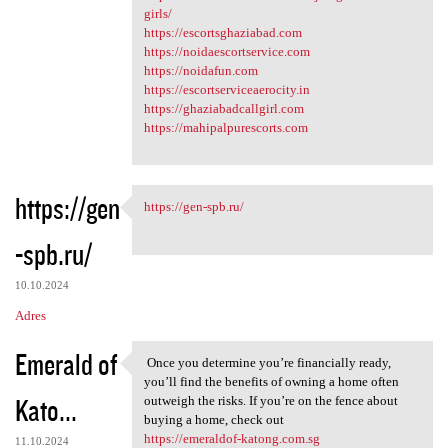
girls/
https://escortsghaziabad.com
https://noidaescortservice.com
https://noidafun.com
https://escortserviceaerocity.in
https://ghaziabadcallgirl.com
https://mahipalpurescorts.com
https://gen
https://gen-spb.ru/
https://gen-spb.ru/
-spb.ru/
10.10.2024
Adres
Emerald of
Once you determine you’re financially ready,
Once you determine you’re
you’ll find the benefits of owning a home often
Kato...
outweigh the risks. If you’re on the fence about
buying a home, check out
https://emeraldof-katong.com.sg
11.10.2024