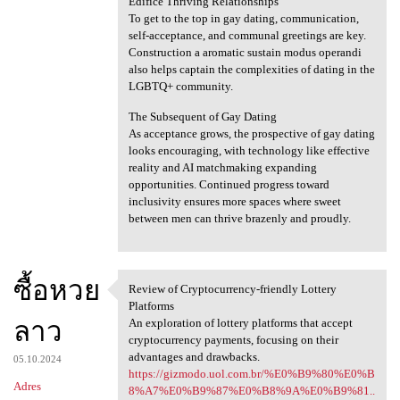
Edifice Thriving Relationships
To get to the top in gay dating, communication,
self-acceptance, and communal greetings are key.
Construction a aromatic sustain modus operandi
also helps captain the complexities of dating in the
LGBTQ+ community.
The Subsequent of Gay Dating
As acceptance grows, the prospective of gay dating
looks encouraging, with technology like effective
reality and AI matchmaking expanding
opportunities. Continued progress toward
inclusivity ensures more spaces where sweet
between men can thrive brazenly and proudly.
ซื้อหวย
Review of Cryptocurrency-friendly Lottery
Review of Cryptocurrency
Platforms
ลาว
An exploration of lottery platforms that accept
cryptocurrency payments, focusing on their
advantages and drawbacks.
05.10.2024
https://gizmodo.uol.com.br/%E0%B9%80%E0%B
Adres
8%A7%E0%B9%87%E0%B8%9A%E0%B9%81..