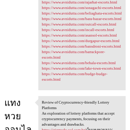
https://www.avnidutta.com/rajarhat-escorts.html
https://www.avnidutta.com/sonagachi-escorts.html
https://www.avnidutta.com/beliaghata-escorts.html
https://www.avnidutta.com/bara-bazar-escorts.html
https://www.avnidutta.com/outcall-escorts.html
https://www.avnidutta.com/incall-escorts.html
https://www.avnidutta.com/asansol-escorts.html
https://www.avnidutta.com/durgapur-escorts.html
https://www.avnidutta.com/bansdroni-escorts.html
https://www.avnidutta.com/barrackpore-
escorts.html
https://www.avnidutta.com/behala-escorts.html
https://www.avnidutta.com/lake-town-escorts.html
https://www.avnidutta.com/budge-budge-
escorts.html
แทง
Review of Cryptocurrency-friendly Lottery
Review of Cryptocurrency
Platforms
หวย
An exploration of lottery platforms that accept
cryptocurrency payments, focusing on their
advantages and drawbacks.
ออนไล
https://gizmodo.uol.com.br/
เว็บแทงหวยลาว/