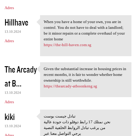
Adres
Hillhave
When you have a home of your own, you are in
When you have a home of your
control. You do not have to deal with a landlord;
13.10.2024
be it minor repairs or a complete overhaul of your
entire home
Adres
https://the-hill-haven.com.sg
The Arcady
Given the substantial increase in housing prices in
Given the substantial
recent months, it is fair to wonder whether home
at B...
ownership is still worthwhile.
https://thearcady-atboonkeng.sg
13.10.2024
Adres
kiki
تبادل جيست بوست
تبادل جيست بوست
نحن نمتلك 17 رابط دوفلو ذات جودة عالية
13.10.2024
من يرغب تبادل الروابط الخلفية النصية
يرجي التواصل معنا عبر
Adres