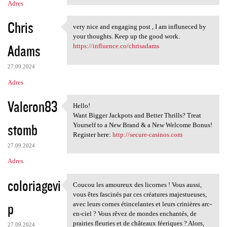
Adres
Chris
very nice and engaging post , I am influneced by
very nice and engaging post ,
your thoughts. Keep up the good work.
Adams
https://influence.co/chrisadams
27.09.2024
Adres
Valeron83
Hello!
Hello!
Want Bigger Jackpots and Better Thrills? Treat
stomb
Yourself to a New Brand & a New Welcome Bonus!
Register here:
http://secure-casinos.com
27.09.2024
Adres
coloriagevi
Coucou les amoureux des licornes ! Vous aussi,
Coucou les amoureux des
vous êtes fascinés par ces créatures majestueuses,
p
avec leurs cornes étincelantes et leurs crinières arc-
en-ciel ? Vous rêvez de mondes enchantés, de
prairies fleuries et de châteaux féeriques ? Alors,
27.09.2024