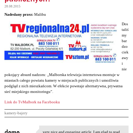
28.08.2015
Nadesłany przez:
Malibu
Dos
taliś
my
bar
dzo
ciek
awy
i
nie
pokojący absurd nadzoru: „Malborska telewizja internetowa montuje w
miastach całego powiatu kamery w miejscach publicznych i umożliwia
podgląd z nich mieszkańcom. W efekcie powstaje alternatywna, prywatna
sieć miejskiego monitoringu”.
Link do TvMalbork na Facebooku
kamery-bajery
K
demo
very nice and engaging article, I am glad to read