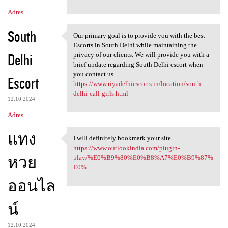
Adres
South
Our primary goal is to provide you with the best
Our primary goal is to
Escorts in South Delhi while maintaining the
Delhi
privacy of our clients. We will provide you with a
brief update regarding South Delhi escort when
you contact us.
Escort
https://www.riyadelhiescorts.in/location/south-
delhi-call-girls.html
12.10.2024
Adres
แทง
I will definitely bookmark your site.
I will definitely bookmark
https://www.outlookindia.com/plugin-
หวย
play/%E0%B9%80%E0%B8%A7%E0%B9%87%
E0%...
ออนไล
น์
12.10.2024