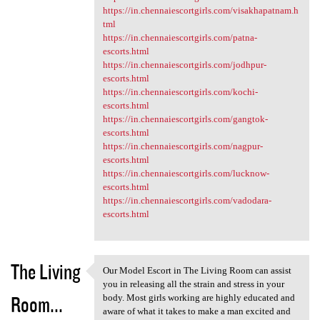
https://in.chennaiescortgirls.com/visakhapatnam.h
tml
https://in.chennaiescortgirls.com/patna-
escorts.html
https://in.chennaiescortgirls.com/jodhpur-
escorts.html
https://in.chennaiescortgirls.com/kochi-
escorts.html
https://in.chennaiescortgirls.com/gangtok-
escorts.html
https://in.chennaiescortgirls.com/nagpur-
escorts.html
https://in.chennaiescortgirls.com/lucknow-
escorts.html
https://in.chennaiescortgirls.com/vadodara-
escorts.html
The Living
Our Model Escort in The Living Room can assist
Our Model Escort in The
you in releasing all the strain and stress in your
Room...
body. Most girls working are highly educated and
aware of what it takes to make a man excited and