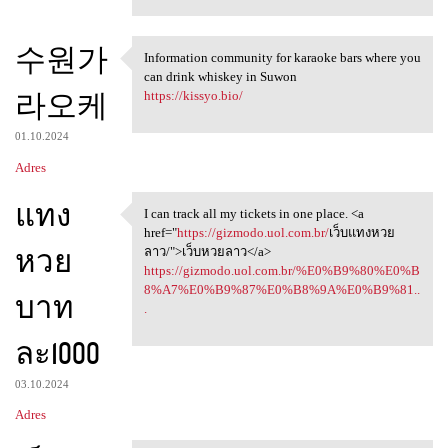
수원가
Information community for karaoke bars where you
Information community for
can drink whiskey in Suwon
라오케
https://kissyo.bio/
01.10.2024
Adres
แทง
I can track all my tickets in one place. <a
I can track all my tickets in
href="
https://gizmodo.uol.com.br/
เว็บแทงหวย
หวย
ลาว/">เว็บหวยลาว</a>
https://gizmodo.uol.com.br/%E0%B9%80%E0%B
8%A7%E0%B9%87%E0%B8%9A%E0%B9%81..
บาท
.
ละ1000
03.10.2024
Adres