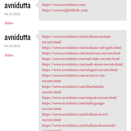
avnidutta
https://www.avnidutta.com/
https://www.avnidutta.com/
https://www.nightlife4u.com
04.10.2024
Adres
avnidutta
https://www.avnidutta.com/kolkata-russian-
https://www.avnidutta.com
escorts.html
04.10.2024
https://www.avnidutta.com/kolkata-call-girls.html
https://www.avnidutta.com/newtown-escorts.html
Adres
https://www.avnidutta.com/salt-lake-escorts.html
https://www.avnidutta.com/park-street-escorts.html
https://www.avnidutta.com/siliguri-escorts.html
https://www.avnidutta.com/science-city-
escorts.html
https://www.avnidutta.com/dharmatala-
escorts.html
https://www.avnidutta.com/airport-escorts.html
https://www.avnidutta.com/ballygunge-
escorts.html
https://www.avnidutta.com/kolkata-hotel-
escorts.html
https://www.avnidutta.com/kolkata-housewife-
escorts.html