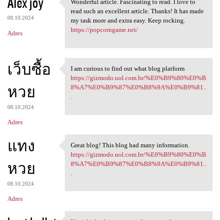
Alex joy
Wonderful article. Fascinating to read. I love to
Wonderful article.
read such an excellent article. Thanks! It has made
08.10.2024
my task more and extra easy. Keep rocking.
https://popcorngame.net/
Adres
เว็บซื้อ
I am curious to find out what blog platform
I am curious to find out what
https://gizmodo.uol.com.br/%E0%B9%80%E0%B
หวย
8%A7%E0%B9%87%E0%B8%9A%E0%B9%81..
.
08.10.2024
Adres
แทง
Great blog! This blog had many information.
Great blog! This blog had
https://gizmodo.uol.com.br/%E0%B9%80%E0%B
หวย
8%A7%E0%B9%87%E0%B8%9A%E0%B9%81..
.
08.10.2024
Adres