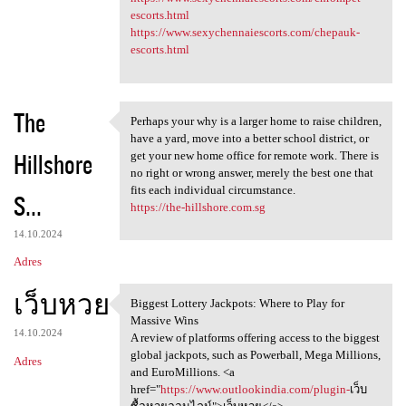
escorts.html
https://www.sexychennaiescorts.com/chepauk-
escorts.html
The
Perhaps your why is a larger home to raise children,
Perhaps your why is a larger
have a yard, move into a better school district, or
Hillshore
get your new home office for remote work. There is
no right or wrong answer, merely the best one that
fits each individual circumstance.
S...
https://the-hillshore.com.sg
14.10.2024
Adres
เว็บหวย
Biggest Lottery Jackpots: Where to Play for
Biggest Lottery Jackpots:
Massive Wins
14.10.2024
A review of platforms offering access to the biggest
global jackpots, such as Powerball, Mega Millions,
Adres
and EuroMillions. <a
href="
https://www.outlookindia.com/plugin-
เว็บ