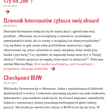
czy na „nie”?
03.10.2015
Dziennik Internautów zgłasza swój absurd
08.09.2015
Dziennik Internautów dołączył się do naszej akcji i zgłosił nam swój
przykład: „Oburzamy się na inwigilację w internecie, na działania
amerykańskich służb, ale co wiemy o inwigilacji na własnym podwórku?
Czy myślałeś, że gdy stoisz sobie pod blokiem, możesz być ciągle
obserwowany np. przez człowieka ze straży miejskiej, który siedzi przy
biurku i pije kawę? Czy myślałeś, ile naprawdę kamer może być w Twojej
okolicy? A może spojrzysz na mapkę, która może to ukazywać?”. Polecamy
artykuł Marcina Maja:
Ktoś nasikał pod kamerą, czyli inwigilacja z
perspektywy własnego podwórka
.
Checkpoint BUW
08.09.2015
Biblioteka Uniwersytecka w Warszawie. Jedna z najważniejszych bibliotek
akademickich w stolicy. Codziennie przewijają się przez nią setki studentów,
doktorantów i pracowników naukowych. Są również pasjonaci, samodzielni
badacze i warszawiacy, którzy poszukują niedostępnych gdzie indziej
pozycji. Wycieczka po mieście bez wizyty w BUW-ie też się nie liczy. W