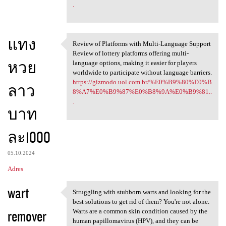
.
แทง
Review of Platforms with Multi-Language Support
Review of Platforms with
Review of lottery platforms offering multi-
หวย
language options, making it easier for players
worldwide to participate without language barriers.
https://gizmodo.uol.com.br/%E0%B9%80%E0%B
ลาว
8%A7%E0%B9%87%E0%B8%9A%E0%B9%81..
.
บาท
ละ1000
05.10.2024
Adres
wart
Struggling with stubborn warts and looking for the
Struggling with stubborn
best solutions to get rid of them? You're not alone.
remover
Warts are a common skin condition caused by the
human papillomavirus (HPV), and they can be