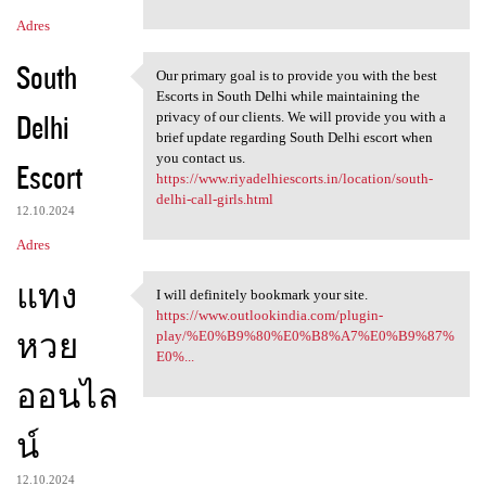
Adres
South
Our primary goal is to provide you with the best
Our primary goal is to
Escorts in South Delhi while maintaining the
Delhi
privacy of our clients. We will provide you with a
brief update regarding South Delhi escort when
you contact us.
Escort
https://www.riyadelhiescorts.in/location/south-
delhi-call-girls.html
12.10.2024
Adres
แทง
I will definitely bookmark your site.
I will definitely bookmark
https://www.outlookindia.com/plugin-
หวย
play/%E0%B9%80%E0%B8%A7%E0%B9%87%
E0%...
ออนไล
น์
12.10.2024