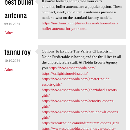
best bullet
If you’re looking to upgrade your car’s
If you’re looking to upgrade
antenna, bullet antenna are a popular option. These
antenna
compact, sleek, and durable antennas provide a
modern twist on the standard factory models.
https://medium.com/@invictus.seo/choose-best-
09.10.2024
bullet-antenna-for-your-car...
Adres
tannu roy
Options To Explore The Variety Of Escorts In
Options To Explore The
Noida Predictable is boring and the thrill lies in all
10.10.2024
the unpredictable stuff. At Noida Escorts Agency
you
https://www.escortnoida.com/
Adres
https://callgirlsinnoida.co.in/
https://www.escortnoida.com/greater-noida-
escorts-girls/
https://www.escortnoida.com/ghaziabad-escorts-
girls/
https://www.escortnoida.com/aerocity-escorts-
girls/
https://www.escortnoida.com/pari-chowk-escorts-
girls/
https://escortnoida.com/indirapuram-escorts-girls
https://www.escortnoida.com/raj-nagar-escorts-