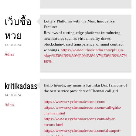
เว็บซื้อ
Lottery Platforms with the Most Innovative
Lottery Platforms with the
Features
หวย
Reviews of cutting-edge platforms introducing
new features such as virtual reality draws,
blockchain-based transparency, or smart contract
13.10.2024
winnings.
https://www.outlookindia.com/plugin-
Adres
play/%E0%B9%80%E0%B8%A7%E0%B9%87%
E0%...
kritikadaas
Hello friends, my name is Krithika Das. I am one of
Hello friends, my name is
the best service providers of Chennai call girl.
14.10.2024
https://www.sexychennaiescorts.com/
Adres
https://www.sexychennaiescorts.com/call-girls-
chennai.html
https://www.sexychennaiescorts.com/adyar-
escorts.html
https://www.sexychennaiescorts.com/alwarpet-