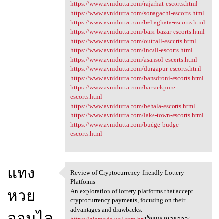
https://www.avnidutta.com/rajarhat-escorts.html
https://www.avnidutta.com/sonagachi-escorts.html
https://www.avnidutta.com/beliaghata-escorts.html
https://www.avnidutta.com/bara-bazar-escorts.html
https://www.avnidutta.com/outcall-escorts.html
https://www.avnidutta.com/incall-escorts.html
https://www.avnidutta.com/asansol-escorts.html
https://www.avnidutta.com/durgapur-escorts.html
https://www.avnidutta.com/bansdroni-escorts.html
https://www.avnidutta.com/barrackpore-
escorts.html
https://www.avnidutta.com/behala-escorts.html
https://www.avnidutta.com/lake-town-escorts.html
https://www.avnidutta.com/budge-budge-
escorts.html
แทง
Review of Cryptocurrency-friendly Lottery
Review of Cryptocurrency
Platforms
หวย
An exploration of lottery platforms that accept
cryptocurrency payments, focusing on their
advantages and drawbacks.
ออนไล
https://gizmodo.uol.com.br/
เว็บแทงหวยลาว/