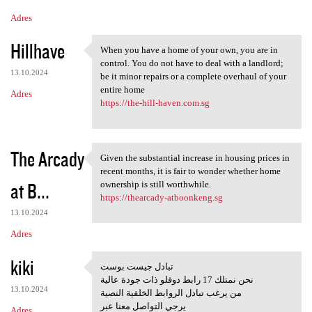
Adres
Hillhave
When you have a home of your own, you are in
When you have a home of your
control. You do not have to deal with a landlord;
13.10.2024
be it minor repairs or a complete overhaul of your
entire home
Adres
https://the-hill-haven.com.sg
The Arcady
Given the substantial increase in housing prices in
Given the substantial
recent months, it is fair to wonder whether home
at B...
ownership is still worthwhile.
https://thearcady-atboonkeng.sg
13.10.2024
Adres
kiki
تبادل جيست بوست
تبادل جيست بوست
نحن نمتلك 17 رابط دوفلو ذات جودة عالية
13.10.2024
من يرغب تبادل الروابط الخلفية النصية
يرجي التواصل معنا عبر
Adres