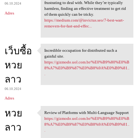
frustrating to deal with. While they’re typically
06.10.2024
harmless, finding an effective treatment to get rid
Adres
of them quickly can be tricky.
https://medium.com/@invictus.seo/7-best-wart-
removers-for-fast-and-effec...
เว็บซื้อ
Incredible occupation for distributed such a
Incredible occupation for
gainful site.
หวย
https://gizmodo.uol.com.br/%E0%B9%80%E0%B
8%A7%E0%B9%87%E0%B8%9A%E0%B9%81..
.
ลาว
06.10.2024
Adres
หวย
Review of Platforms with Multi-Language Support
Review of Platforms with
https://gizmodo.uol.com.br/%E0%B9%80%E0%B
ลาว
8%A7%E0%B9%87%E0%B8%9A%E0%B9%81..
.