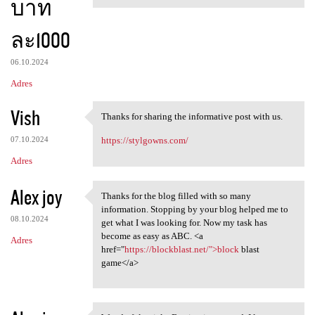
บาท
ละ1000
06.10.2024
Adres
Vish
Thanks for sharing the informative post with us.
Thanks for sharing the
07.10.2024
https://stylgowns.com/
Adres
Alex joy
Thanks for the blog filled with so many
Thanks for the blog filled
information. Stopping by your blog helped me to
08.10.2024
get what I was looking for. Now my task has
become as easy as ABC. <a
Adres
href="
https://blockblast.net/">block
blast
game</a>