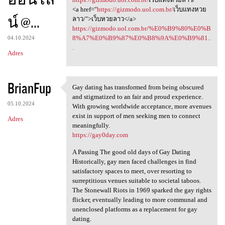
<a href="
https://gizmodo.uol.com.br/
เว็บแทงหวย
น์ @...
ลาว/">เว็บหวยลาว</a>
https://gizmodo.uol.com.br/%E0%B9%80%E0%B
8%A7%E0%B9%87%E0%B8%9A%E0%B9%81..
04.10.2024
.
Adres
BrianFup
Gay dating has transformed from being obscured
Gay dating has transformed
and stigmatized to an fair and proud experience.
05.10.2024
With growing worldwide acceptance, more avenues
exist in support of men seeking men to connect
Adres
meaningfully.
https://gay0day.com
A Passing The good old days of Gay Dating
Historically, gay men faced challenges in find
satisfactory spaces to meet, over resorting to
surreptitious venues suitable to societal taboos.
The Stonewall Riots in 1969 sparked the gay rights
flicker, eventually leading to more communal and
unenclosed platforms as a replacement for gay
dating.