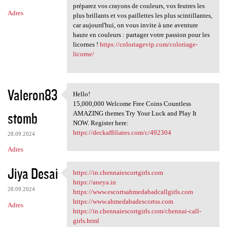
préparez vos crayons de couleurs, vos feutres les
Adres
plus brillants et vos paillettes les plus scintillantes,
car aujourd'hui, on vous invite à une aventure
haute en couleurs : partager votre passion pour les
licornes !
https://coloriagevip.com/coloriage-
licorne/
Valeron83
Hello!
Hello!
15,000,000 Welcome Free Coins Countless
stomb
AMAZING themes Try Your Luck and Play It
NOW. Register here:
https://deckaffiliates.com/c/492304
28.09.2024
Adres
Jiya Desai
https://in.chennaiescortgirls.com
https://in.chennaiescortgirls
https://aneya.in
28.09.2024
https://www.escortsahmedabadcallgirls.com
https://www.ahmedabadescortss.com
Adres
https://in.chennaiescortgirls.com/chennai-call-
girls.html