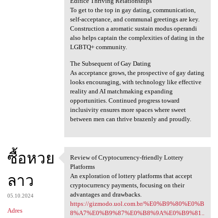
Edifice Thriving Relationships
To get to the top in gay dating, communication,
self-acceptance, and communal greetings are key.
Construction a aromatic sustain modus operandi
also helps captain the complexities of dating in the
LGBTQ+ community.
The Subsequent of Gay Dating
As acceptance grows, the prospective of gay dating
looks encouraging, with technology like effective
reality and AI matchmaking expanding
opportunities. Continued progress toward
inclusivity ensures more spaces where sweet
between men can thrive brazenly and proudly.
ซื้อหวย
Review of Cryptocurrency-friendly Lottery
Review of Cryptocurrency
Platforms
ลาว
An exploration of lottery platforms that accept
cryptocurrency payments, focusing on their
advantages and drawbacks.
05.10.2024
https://gizmodo.uol.com.br/%E0%B9%80%E0%B
Adres
8%A7%E0%B9%87%E0%B8%9A%E0%B9%81..