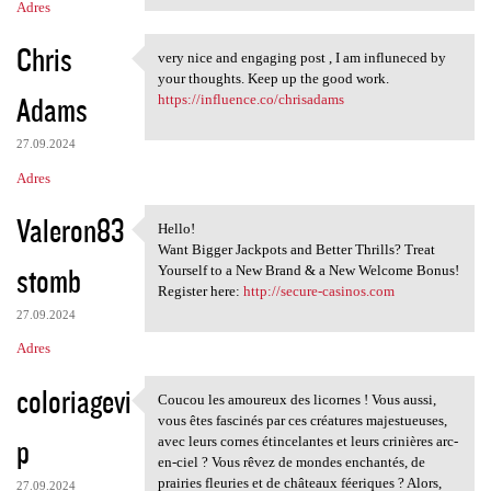
Adres
Chris
very nice and engaging post , I am influneced by
very nice and engaging post ,
your thoughts. Keep up the good work.
Adams
https://influence.co/chrisadams
27.09.2024
Adres
Valeron83
Hello!
Hello!
Want Bigger Jackpots and Better Thrills? Treat
stomb
Yourself to a New Brand & a New Welcome Bonus!
Register here:
http://secure-casinos.com
27.09.2024
Adres
coloriagevi
Coucou les amoureux des licornes ! Vous aussi,
Coucou les amoureux des
vous êtes fascinés par ces créatures majestueuses,
p
avec leurs cornes étincelantes et leurs crinières arc-
en-ciel ? Vous rêvez de mondes enchantés, de
prairies fleuries et de châteaux féeriques ? Alors,
27.09.2024