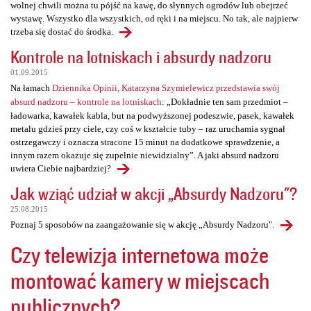
wolnej chwili można tu pójść na kawę, do słynnych ogrodów lub obejrzeć
wystawę. Wszystko dla wszystkich, od ręki i na miejscu. No tak, ale najpierw
trzeba się dostać do środka.
Kontrole na lotniskach i absurdy nadzoru
01.09.2015
Na łamach
Dziennika Opinii, Katarzyna Szymielewicz przedstawia swój
absurd nadzoru – kontrole na lotniskach
: „Dokładnie ten sam przedmiot –
ładowarka, kawałek kabla, but na podwyższonej podeszwie, pasek, kawałek
metalu gdzieś przy ciele, czy coś w kształcie tuby – raz uruchamia sygnał
ostrzegawczy i oznacza stracone 15 minut na dodatkowe sprawdzenie, a
innym razem okazuje się zupełnie niewidzialny”. A jaki absurd nadzoru
uwiera Ciebie najbardziej?
Jak wziąć udział w akcji „Absurdy Nadzoru"?
25.08.2015
Poznaj 5 sposobów na zaangażowanie się w akcję „Absurdy Nadzoru".
Czy telewizja internetowa może
montować kamery w miejscach
publicznych?