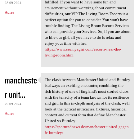
fulfilled. If you want to have some fun and
28.09.2024
amusement without worrying about commitment
Adres
difficulties, our VIP The Living Room Escorts is a
perfect option for you to consider. You won't have
trouble finding The Living Room Escorts Services
who can provide your Services. So, if you are about
to hire our girl, all you have to do is relax and
enjoy your time with her.
https://www.saumyagiri.com/escorts-near-the-
living-room.html
mancheste
The clash between Manchester United and Burnley
The clash between Manchester
is always an exciting encounter, combining the
r unit...
rich history of one of England's most storied clubs
with the tenacity of a team known for its resilience
and grit. In this in-depth analysis of the clash, we'll
29.09.2024
look at the tactical intricacies, fixtures, historical
Adres
context and current form that define Manchester
United vs Burnley.
https://sportundnews.de/manchester-united-gegen-
fc-burnley/