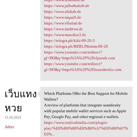
https://www.jalbalhabeb.de
https://www.alukah.de
https://www.mqaall.de
https://www.elbalad.de
https://www.muhtwa.de
https://www.mawdoo3.de
https://telegra.ph/kiki-09-20-3
https://telegra.ph/BERLINintim-09-20
https://www.youtube.com/redirect?
gl=DO&q=https%3A%2F%2Feljnoub.com
https://www.youtube.com/redirect?
gl=DO&q=https%3A%2F%2Fhurenberlin.com
เว็บแทง
Which Platforms Offer the Best Support for Mobile
Which Platforms Offer the
Wallets?
หวย
A review of platforms that integrate seamlessly
with popular mobile wallet services such as Apple
Pay, Google Pay, and other regional e-wallets.
13.10.2024
https://www.outlookindia.com/plugin-
Adres
play/%E0%B9%80%E0%B8%A7%E0%B9%87%
E0%...