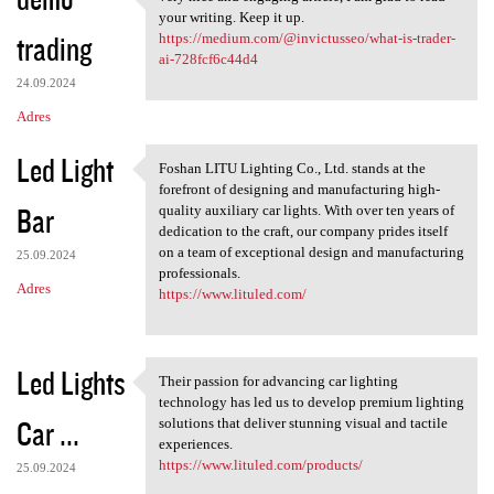
very nice and engaging
o
your writing. Keep it up.
trading
m
https://medium.com/@invictusseo/what-is-trader-
ai-728fcf6c44d4
e
24.09.2024
n
Adres
t
Led Light
a
Foshan LITU Lighting Co., Ltd. stands at the
Foshan LITU Lighting Co., Ltd
forefront of designing and manufacturing high-
r
Bar
quality auxiliary car lights. With over ten years of
z
dedication to the craft, our company prides itself
on a team of exceptional design and manufacturing
e
25.09.2024
professionals.
Adres
https://www.lituled.com/
Led Lights
Their passion for advancing car lighting
Their passion for advancing
technology has led us to develop premium lighting
Car ...
solutions that deliver stunning visual and tactile
experiences.
https://www.lituled.com/products/
25.09.2024