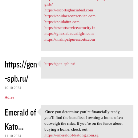
girls/
https://escortsghaziabad.com
https://noidaescortservice.com
https://noidafun.com
https://escortserviceaerocity.in
https://ghaziabadcallgirl.com
https://mahipalpurescorts.com
https://gen
https://gen-spb.ru/
https://gen-spb.ru/
-spb.ru/
10.10.2024
Adres
Emerald of
Once you determine you’re financially ready,
Once you determine you’re
you’ll find the benefits of owning a home often
Kato...
outweigh the risks. If you’re on the fence about
buying a home, check out
https://emeraldof-katong.com.sg
11.10.2024