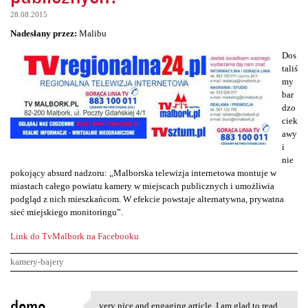
28.08.2015
Nadesłany przez:
Malibu
Dos
taliś
my
bar
dzo
ciek
awy
i
nie
pokojący absurd nadzoru: „Malborska telewizja internetowa montuje w
miastach całego powiatu kamery w miejscach publicznych i umożliwia
podgląd z nich mieszkańcom. W efekcie powstaje alternatywna, prywatna
sieć miejskiego monitoringu”.
Link do TvMalbork na Facebooku
kamery-bajery
K
demo
very nice and engaging article, I am glad to read