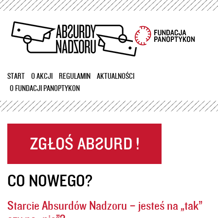
Przejdź
do
treści
START
O AKCJI
REGULAMIN
AKTUALNOŚCI
O FUNDACJI PANOPTYKON
CO NOWEGO?
Starcie Absurdów Nadzoru – jesteś na „tak”