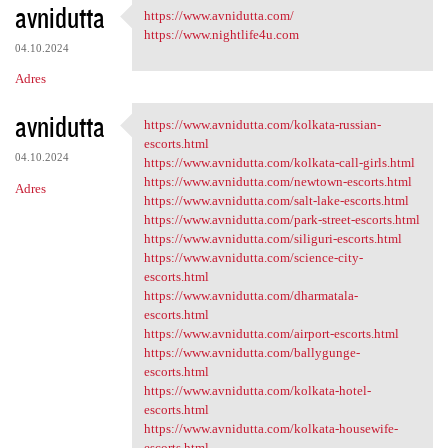
avnidutta
https://www.avnidutta.com/
https://www.avnidutta.com/
https://www.nightlife4u.com
04.10.2024
Adres
avnidutta
https://www.avnidutta.com/kolkata-russian-
https://www.avnidutta.com
escorts.html
04.10.2024
https://www.avnidutta.com/kolkata-call-girls.html
https://www.avnidutta.com/newtown-escorts.html
Adres
https://www.avnidutta.com/salt-lake-escorts.html
https://www.avnidutta.com/park-street-escorts.html
https://www.avnidutta.com/siliguri-escorts.html
https://www.avnidutta.com/science-city-
escorts.html
https://www.avnidutta.com/dharmatala-
escorts.html
https://www.avnidutta.com/airport-escorts.html
https://www.avnidutta.com/ballygunge-
escorts.html
https://www.avnidutta.com/kolkata-hotel-
escorts.html
https://www.avnidutta.com/kolkata-housewife-
escorts.html