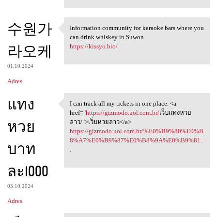
수원가
Information community for karaoke bars where you
Information community for
can drink whiskey in Suwon
라오케
https://kissyo.bio/
01.10.2024
Adres
แทง
I can track all my tickets in one place. <a
I can track all my tickets in
href="
https://gizmodo.uol.com.br/
เว็บแทงหวย
หวย
ลาว/">เว็บหวยลาว</a>
https://gizmodo.uol.com.br/%E0%B9%80%E0%B
8%A7%E0%B9%87%E0%B8%9A%E0%B9%81..
บาท
.
ละ1000
03.10.2024
Adres