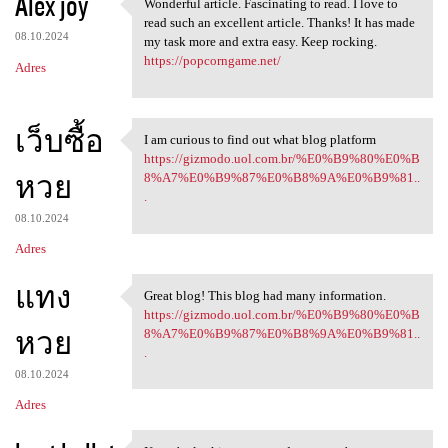
Alex joy
Wonderful article. Fascinating to read. I love to
Wonderful article.
read such an excellent article. Thanks! It has made
08.10.2024
my task more and extra easy. Keep rocking.
https://popcorngame.net/
Adres
เว็บซื้อ
I am curious to find out what blog platform
I am curious to find out what
https://gizmodo.uol.com.br/%E0%B9%80%E0%B
หวย
8%A7%E0%B9%87%E0%B8%9A%E0%B9%81..
.
08.10.2024
Adres
แทง
Great blog! This blog had many information.
Great blog! This blog had
https://gizmodo.uol.com.br/%E0%B9%80%E0%B
หวย
8%A7%E0%B9%87%E0%B8%9A%E0%B9%81..
.
08.10.2024
Adres