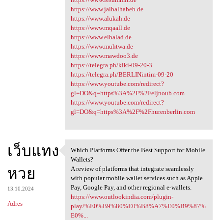
https://www.jalbalhabeb.de
https://www.alukah.de
https://www.mqaall.de
https://www.elbalad.de
https://www.muhtwa.de
https://www.mawdoo3.de
https://telegra.ph/kiki-09-20-3
https://telegra.ph/BERLINintim-09-20
https://www.youtube.com/redirect?
gl=DO&q=https%3A%2F%2Feljnoub.com
https://www.youtube.com/redirect?
gl=DO&q=https%3A%2F%2Fhurenberlin.com
เว็บแทง
Which Platforms Offer the Best Support for Mobile
Which Platforms Offer the
Wallets?
หวย
A review of platforms that integrate seamlessly
with popular mobile wallet services such as Apple
Pay, Google Pay, and other regional e-wallets.
13.10.2024
https://www.outlookindia.com/plugin-
Adres
play/%E0%B9%80%E0%B8%A7%E0%B9%87%
E0%...