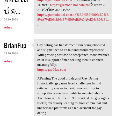
<a href="
https://gizmodo.uol.com.br/
เว็บแทงหวย
น์ @...
ลาว/">เว็บหวยลาว</a>
https://gizmodo.uol.com.br/%E0%B9%80%E0%B
8%A7%E0%B9%87%E0%B8%9A%E0%B9%81..
04.10.2024
.
Adres
BrianFup
Gay dating has transformed from being obscured
Gay dating has transformed
and stigmatized to an fair and proud experience.
05.10.2024
With growing worldwide acceptance, more avenues
exist in support of men seeking men to connect
Adres
meaningfully.
https://gay0day.com
A Passing The good old days of Gay Dating
Historically, gay men faced challenges in find
satisfactory spaces to meet, over resorting to
surreptitious venues suitable to societal taboos.
The Stonewall Riots in 1969 sparked the gay rights
flicker, eventually leading to more communal and
unenclosed platforms as a replacement for gay
dating.