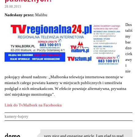
28.08.2015
Nadesłany przez:
Malibu
Dos
taliś
my
bar
dzo
ciek
awy
i
nie
pokojący absurd nadzoru: „Malborska telewizja internetowa montuje w
miastach całego powiatu kamery w miejscach publicznych i umożliwia
podgląd z nich mieszkańcom. W efekcie powstaje alternatywna, prywatna
sieć miejskiego monitoringu”.
Link do TvMalbork na Facebooku
kamery-bajery
K
demo
very nice and engaging article, I am glad to read