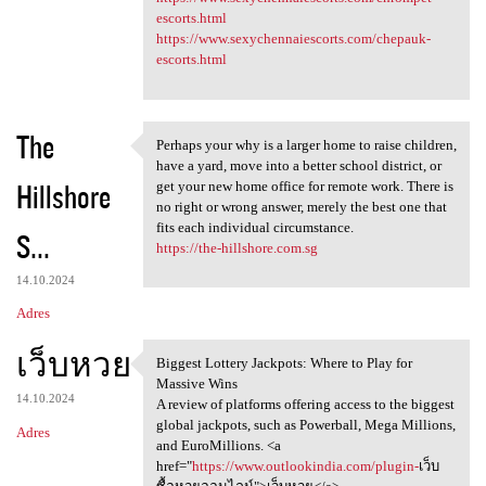
escorts.html
https://www.sexychennaiescorts.com/chepauk-
escorts.html
The
Perhaps your why is a larger home to raise children,
Perhaps your why is a larger
have a yard, move into a better school district, or
Hillshore
get your new home office for remote work. There is
no right or wrong answer, merely the best one that
fits each individual circumstance.
S...
https://the-hillshore.com.sg
14.10.2024
Adres
เว็บหวย
Biggest Lottery Jackpots: Where to Play for
Biggest Lottery Jackpots:
Massive Wins
14.10.2024
A review of platforms offering access to the biggest
global jackpots, such as Powerball, Mega Millions,
Adres
and EuroMillions. <a
href="
https://www.outlookindia.com/plugin-
เว็บ