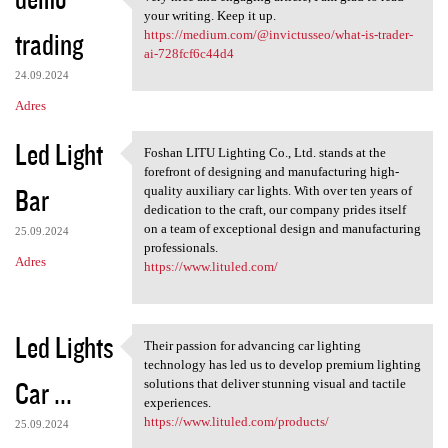
very nice and engaging
o
your writing. Keep it up.
trading
m
https://medium.com/@invictusseo/what-is-trader-
ai-728fcf6c44d4
e
24.09.2024
n
Adres
t
Led Light
a
Foshan LITU Lighting Co., Ltd. stands at the
Foshan LITU Lighting Co., Ltd
forefront of designing and manufacturing high-
r
Bar
quality auxiliary car lights. With over ten years of
z
dedication to the craft, our company prides itself
on a team of exceptional design and manufacturing
e
25.09.2024
professionals.
Adres
https://www.lituled.com/
Led Lights
Their passion for advancing car lighting
Their passion for advancing
technology has led us to develop premium lighting
Car ...
solutions that deliver stunning visual and tactile
experiences.
https://www.lituled.com/products/
25.09.2024