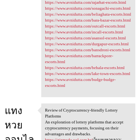
https://www.avnidutta.com/rajarhat-escorts.html
https://www.avnidutta.com/sonagachi-escorts.html
https://www.avnidutta.com/beliaghata-escorts.html
https://www.avnidutta.com/bara-bazar-escorts.html
https://www.avnidutta.com/outcall-escorts.html
https://www.avnidutta.com/incall-escorts.html
https://www.avnidutta.com/asansol-escorts.html
https://www.avnidutta.com/durgapur-escorts.html
https://www.avnidutta.com/bansdroni-escorts.html
https://www.avnidutta.com/barrackpore-
escorts.html
https://www.avnidutta.com/behala-escorts.html
https://www.avnidutta.com/lake-town-escorts.html
https://www.avnidutta.com/budge-budge-
escorts.html
แทง
Review of Cryptocurrency-friendly Lottery
Review of Cryptocurrency
Platforms
หวย
An exploration of lottery platforms that accept
cryptocurrency payments, focusing on their
advantages and drawbacks.
ออนไล
https://gizmodo.uol.com.br/
เว็บแทงหวยลาว/