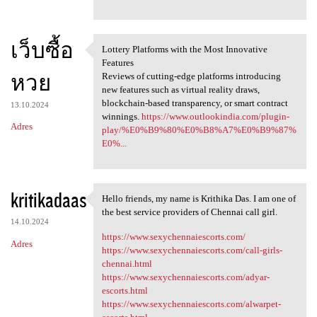
เว็บซื้อ
Lottery Platforms with the Most Innovative
Lottery Platforms with the
Features
หวย
Reviews of cutting-edge platforms introducing
new features such as virtual reality draws,
blockchain-based transparency, or smart contract
13.10.2024
winnings.
https://www.outlookindia.com/plugin-
Adres
play/%E0%B9%80%E0%B8%A7%E0%B9%87%
E0%...
kritikadaas
Hello friends, my name is Krithika Das. I am one of
Hello friends, my name is
the best service providers of Chennai call girl.
14.10.2024
https://www.sexychennaiescorts.com/
Adres
https://www.sexychennaiescorts.com/call-girls-
chennai.html
https://www.sexychennaiescorts.com/adyar-
escorts.html
https://www.sexychennaiescorts.com/alwarpet-