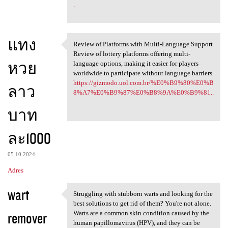
.
แทง
Review of Platforms with Multi-Language Support
Review of Platforms with
Review of lottery platforms offering multi-
หวย
language options, making it easier for players
worldwide to participate without language barriers.
https://gizmodo.uol.com.br/%E0%B9%80%E0%B
ลาว
8%A7%E0%B9%87%E0%B8%9A%E0%B9%81..
.
บาท
ละ1000
05.10.2024
Adres
wart
Struggling with stubborn warts and looking for the
Struggling with stubborn
best solutions to get rid of them? You're not alone.
remover
Warts are a common skin condition caused by the
human papillomavirus (HPV), and they can be