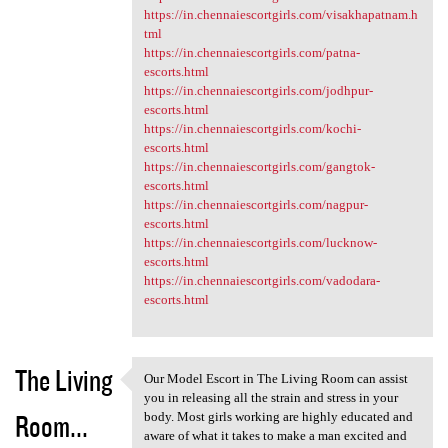
https://in.chennaiescortgirls.com/visakhapatnam.h
tml
https://in.chennaiescortgirls.com/patna-
escorts.html
https://in.chennaiescortgirls.com/jodhpur-
escorts.html
https://in.chennaiescortgirls.com/kochi-
escorts.html
https://in.chennaiescortgirls.com/gangtok-
escorts.html
https://in.chennaiescortgirls.com/nagpur-
escorts.html
https://in.chennaiescortgirls.com/lucknow-
escorts.html
https://in.chennaiescortgirls.com/vadodara-
escorts.html
The Living
Our Model Escort in The Living Room can assist
Our Model Escort in The
you in releasing all the strain and stress in your
Room...
body. Most girls working are highly educated and
aware of what it takes to make a man excited and