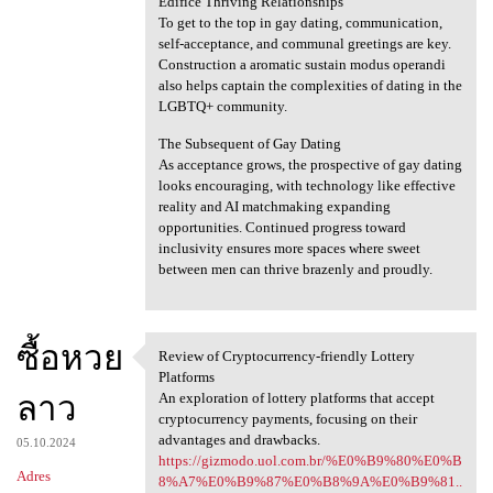
Edifice Thriving Relationships
To get to the top in gay dating, communication,
self-acceptance, and communal greetings are key.
Construction a aromatic sustain modus operandi
also helps captain the complexities of dating in the
LGBTQ+ community.
The Subsequent of Gay Dating
As acceptance grows, the prospective of gay dating
looks encouraging, with technology like effective
reality and AI matchmaking expanding
opportunities. Continued progress toward
inclusivity ensures more spaces where sweet
between men can thrive brazenly and proudly.
ซื้อหวย
Review of Cryptocurrency-friendly Lottery
Review of Cryptocurrency
Platforms
ลาว
An exploration of lottery platforms that accept
cryptocurrency payments, focusing on their
advantages and drawbacks.
05.10.2024
https://gizmodo.uol.com.br/%E0%B9%80%E0%B
Adres
8%A7%E0%B9%87%E0%B8%9A%E0%B9%81..