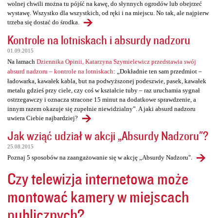
wolnej chwili można tu pójść na kawę, do słynnych ogrodów lub obejrzeć
wystawę. Wszystko dla wszystkich, od ręki i na miejscu. No tak, ale najpierw
trzeba się dostać do środka.
Kontrole na lotniskach i absurdy nadzoru
01.09.2015
Na łamach
Dziennika Opinii, Katarzyna Szymielewicz przedstawia swój
absurd nadzoru – kontrole na lotniskach
: „Dokładnie ten sam przedmiot –
ładowarka, kawałek kabla, but na podwyższonej podeszwie, pasek, kawałek
metalu gdzieś przy ciele, czy coś w kształcie tuby – raz uruchamia sygnał
ostrzegawczy i oznacza stracone 15 minut na dodatkowe sprawdzenie, a
innym razem okazuje się zupełnie niewidzialny”. A jaki absurd nadzoru
uwiera Ciebie najbardziej?
Jak wziąć udział w akcji „Absurdy Nadzoru"?
25.08.2015
Poznaj 5 sposobów na zaangażowanie się w akcję „Absurdy Nadzoru".
Czy telewizja internetowa może
montować kamery w miejscach
publicznych?