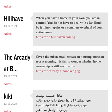
Adres
Hillhave
When you have a home of your own, you are in
When you have a home of your
control. You do not have to deal with a landlord;
13.10.2024
be it minor repairs or a complete overhaul of your
entire home
Adres
https://the-hill-haven.com.sg
The Arcady
Given the substantial increase in housing prices in
Given the substantial
recent months, it is fair to wonder whether home
at B...
ownership is still worthwhile.
https://thearcady-atboonkeng.sg
13.10.2024
Adres
kiki
تبادل جيست بوست
تبادل جيست بوست
نحن نمتلك 17 رابط دوفلو ذات جودة عالية
13.10.2024
من يرغب تبادل الروابط الخلفية النصية
يرجي التواصل معنا عبر
Adres