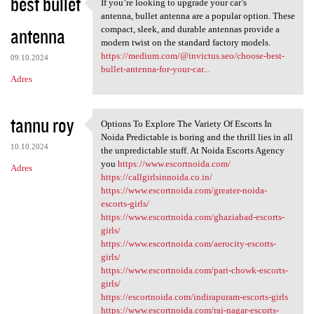
best bullet
If you’re looking to upgrade your car’s
If you’re looking to upgrade
antenna, bullet antenna are a popular option. These
antenna
compact, sleek, and durable antennas provide a
modern twist on the standard factory models.
https://medium.com/@invictus.seo/choose-best-
09.10.2024
bullet-antenna-for-your-car...
Adres
tannu roy
Options To Explore The Variety Of Escorts In
Options To Explore The
Noida Predictable is boring and the thrill lies in all
10.10.2024
the unpredictable stuff. At Noida Escorts Agency
you
https://www.escortnoida.com/
Adres
https://callgirlsinnoida.co.in/
https://www.escortnoida.com/greater-noida-
escorts-girls/
https://www.escortnoida.com/ghaziabad-escorts-
girls/
https://www.escortnoida.com/aerocity-escorts-
girls/
https://www.escortnoida.com/pari-chowk-escorts-
girls/
https://escortnoida.com/indirapuram-escorts-girls
https://www.escortnoida.com/raj-nagar-escorts-