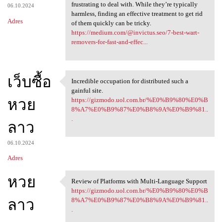
frustrating to deal with. While they’re typically
06.10.2024
harmless, finding an effective treatment to get rid
Adres
of them quickly can be tricky.
https://medium.com/@invictus.seo/7-best-wart-
removers-for-fast-and-effec...
เว็บซื้อ
Incredible occupation for distributed such a
Incredible occupation for
gainful site.
หวย
https://gizmodo.uol.com.br/%E0%B9%80%E0%B
8%A7%E0%B9%87%E0%B8%9A%E0%B9%81..
.
ลาว
06.10.2024
Adres
หวย
Review of Platforms with Multi-Language Support
Review of Platforms with
https://gizmodo.uol.com.br/%E0%B9%80%E0%B
ลาว
8%A7%E0%B9%87%E0%B8%9A%E0%B9%81..
.