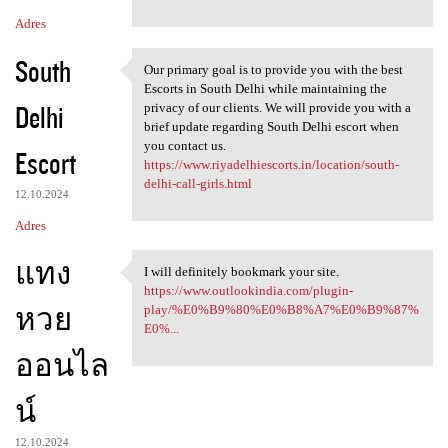
Adres
South
Our primary goal is to provide you with the best
Our primary goal is to
Escorts in South Delhi while maintaining the
Delhi
privacy of our clients. We will provide you with a
brief update regarding South Delhi escort when
you contact us.
Escort
https://www.riyadelhiescorts.in/location/south-
delhi-call-girls.html
12.10.2024
Adres
แทง
I will definitely bookmark your site.
I will definitely bookmark
https://www.outlookindia.com/plugin-
หวย
play/%E0%B9%80%E0%B8%A7%E0%B9%87%
E0%...
ออนไล
น์
12.10.2024