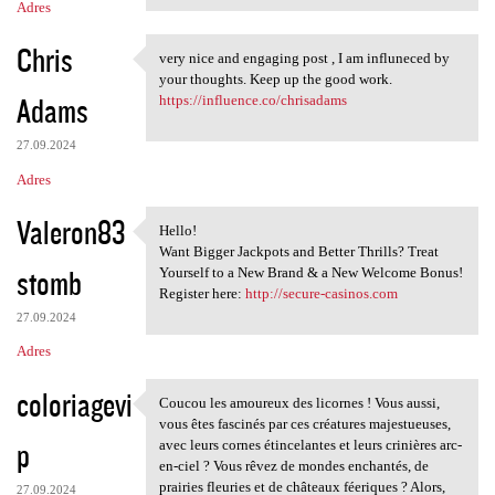
Adres
Chris
very nice and engaging post , I am influneced by
very nice and engaging post ,
your thoughts. Keep up the good work.
Adams
https://influence.co/chrisadams
27.09.2024
Adres
Valeron83
Hello!
Hello!
Want Bigger Jackpots and Better Thrills? Treat
stomb
Yourself to a New Brand & a New Welcome Bonus!
Register here:
http://secure-casinos.com
27.09.2024
Adres
coloriagevi
Coucou les amoureux des licornes ! Vous aussi,
Coucou les amoureux des
vous êtes fascinés par ces créatures majestueuses,
p
avec leurs cornes étincelantes et leurs crinières arc-
en-ciel ? Vous rêvez de mondes enchantés, de
prairies fleuries et de châteaux féeriques ? Alors,
27.09.2024