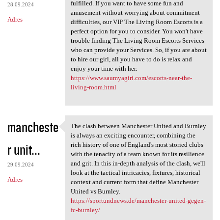
fulfilled. If you want to have some fun and
28.09.2024
amusement without worrying about commitment
Adres
difficulties, our VIP The Living Room Escorts is a
perfect option for you to consider. You won't have
trouble finding The Living Room Escorts Services
who can provide your Services. So, if you are about
to hire our girl, all you have to do is relax and
enjoy your time with her.
https://www.saumyagiri.com/escorts-near-the-
living-room.html
mancheste
The clash between Manchester United and Burnley
The clash between Manchester
is always an exciting encounter, combining the
r unit...
rich history of one of England's most storied clubs
with the tenacity of a team known for its resilience
and grit. In this in-depth analysis of the clash, we'll
29.09.2024
look at the tactical intricacies, fixtures, historical
Adres
context and current form that define Manchester
United vs Burnley.
https://sportundnews.de/manchester-united-gegen-
fc-burnley/