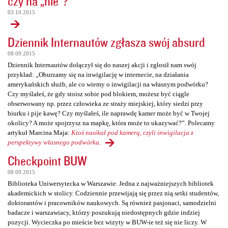
czy na „nie”?
03.10.2015
Dziennik Internautów zgłasza swój absurd
08.09.2015
Dziennik Internautów dołączył się do naszej akcji i zgłosił nam swój
przykład: „Oburzamy się na inwigilację w internecie, na działania
amerykańskich służb, ale co wiemy o inwigilacji na własnym podwórku?
Czy myślałeś, że gdy stoisz sobie pod blokiem, możesz być ciągle
obserwowany np. przez człowieka ze straży miejskiej, który siedzi przy
biurku i pije kawę? Czy myślałeś, ile naprawdę kamer może być w Twojej
okolicy? A może spojrzysz na mapkę, która może to ukazywać?”. Polecamy
artykuł Marcina Maja:
Ktoś nasikał pod kamerą, czyli inwigilacja z
perspektywy własnego podwórka
.
Checkpoint BUW
08.09.2015
Biblioteka Uniwersytecka w Warszawie. Jedna z najważniejszych bibliotek
akademickich w stolicy. Codziennie przewijają się przez nią setki studentów,
doktorantów i pracowników naukowych. Są również pasjonaci, samodzielni
badacze i warszawiacy, którzy poszukują niedostępnych gdzie indziej
pozycji. Wycieczka po mieście bez wizyty w BUW-ie też się nie liczy. W