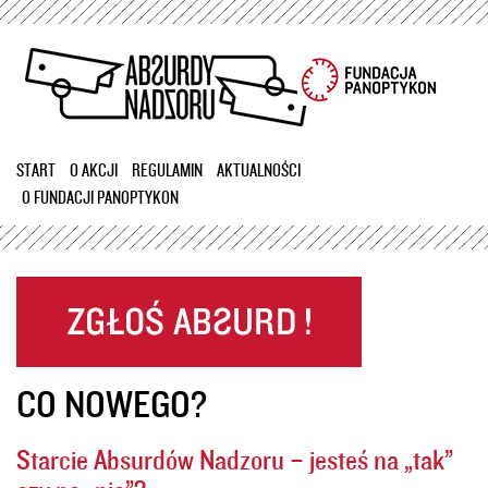
Przejdź
do
treści
START
O AKCJI
REGULAMIN
AKTUALNOŚCI
O FUNDACJI PANOPTYKON
CO NOWEGO?
Starcie Absurdów Nadzoru – jesteś na „tak”