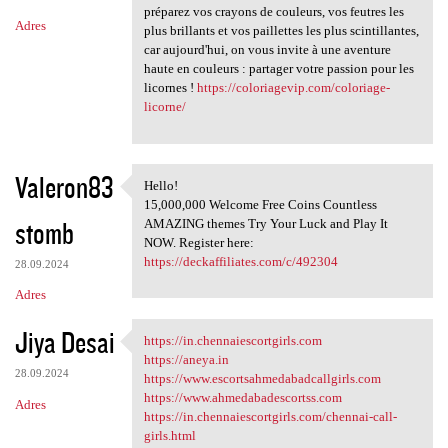
préparez vos crayons de couleurs, vos feutres les
Adres
plus brillants et vos paillettes les plus scintillantes,
car aujourd'hui, on vous invite à une aventure
haute en couleurs : partager votre passion pour les
licornes !
https://coloriagevip.com/coloriage-
licorne/
Valeron83
Hello!
Hello!
15,000,000 Welcome Free Coins Countless
stomb
AMAZING themes Try Your Luck and Play It
NOW. Register here:
https://deckaffiliates.com/c/492304
28.09.2024
Adres
Jiya Desai
https://in.chennaiescortgirls.com
https://in.chennaiescortgirls
https://aneya.in
28.09.2024
https://www.escortsahmedabadcallgirls.com
https://www.ahmedabadescortss.com
Adres
https://in.chennaiescortgirls.com/chennai-call-
girls.html