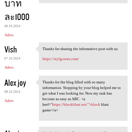
บาท
ละ1000
06.10.2024
Adres
Vish
Thanks for sharing the informative post with us.
Thanks for sharing the
07.10.2024
https://stylgowns.com/
Adres
Alex joy
Thanks for the blog filled with so many
Thanks for the blog filled
information. Stopping by your blog helped me to
08.10.2024
get what I was looking for. Now my task has
become as easy as ABC. <a
Adres
href="
https://blockblast.net/">block
blast
game</a>