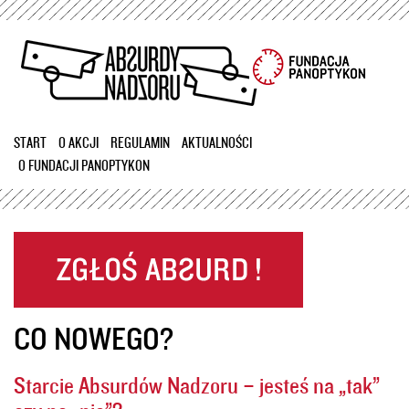
Przejdź
do
treści
START
O AKCJI
REGULAMIN
AKTUALNOŚCI
O FUNDACJI PANOPTYKON
CO NOWEGO?
Starcie Absurdów Nadzoru – jesteś na „tak”