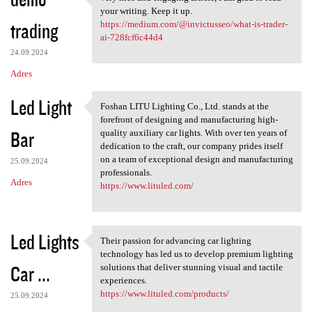
very nice and engaging
o
your writing. Keep it up.
trading
m
https://medium.com/@invictusseo/what-is-trader-
ai-728fcf6c44d4
e
24.09.2024
n
Adres
t
Led Light
a
Foshan LITU Lighting Co., Ltd. stands at the
Foshan LITU Lighting Co., Ltd
forefront of designing and manufacturing high-
r
Bar
quality auxiliary car lights. With over ten years of
z
dedication to the craft, our company prides itself
on a team of exceptional design and manufacturing
e
25.09.2024
professionals.
Adres
https://www.lituled.com/
Led Lights
Their passion for advancing car lighting
Their passion for advancing
technology has led us to develop premium lighting
Car ...
solutions that deliver stunning visual and tactile
experiences.
https://www.lituled.com/products/
25.09.2024