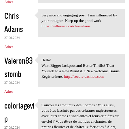
Adres
Chris
very nice and engaging post , I am influneced by
very nice and engaging post ,
your thoughts. Keep up the good work.
Adams
https://influence.co/chrisadams
27.09.2024
Adres
Valeron83
Hello!
Hello!
Want Bigger Jackpots and Better Thrills? Treat
stomb
Yourself to a New Brand & a New Welcome Bonus!
Register here:
http://secure-casinos.com
27.09.2024
Adres
coloriagevi
Coucou les amoureux des licornes ! Vous aussi,
Coucou les amoureux des
vous êtes fascinés par ces créatures majestueuses,
p
avec leurs cornes étincelantes et leurs crinières arc-
en-ciel ? Vous rêvez de mondes enchantés, de
prairies fleuries et de châteaux féeriques ? Alors,
27.09.2024