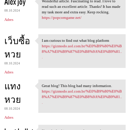
Alex joy
Wonderful article. Fascinating to read. I love to
Wonderful article.
read such an excellent article. Thanks! It has made
08.10.2024
my task more and extra easy. Keep rocking.
https://popcorngame.net/
Adres
เว็บซื้อ
I am curious to find out what blog platform
I am curious to find out what
https://gizmodo.uol.com.br/%E0%B9%80%E0%B
หวย
8%A7%E0%B9%87%E0%B8%9A%E0%B9%81..
.
08.10.2024
Adres
แทง
Great blog! This blog had many information.
Great blog! This blog had
https://gizmodo.uol.com.br/%E0%B9%80%E0%B
หวย
8%A7%E0%B9%87%E0%B8%9A%E0%B9%81..
.
08.10.2024
Adres