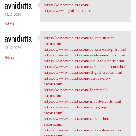
avnidutta
https://www.avnidutta.com/
https://www.avnidutta.com/
https://www.nightlife4u.com
04.10.2024
Adres
avnidutta
https://www.avnidutta.com/kolkata-russian-
https://www.avnidutta.com
escorts.html
04.10.2024
https://www.avnidutta.com/kolkata-call-girls.html
https://www.avnidutta.com/newtown-escorts.html
Adres
https://www.avnidutta.com/salt-lake-escorts.html
https://www.avnidutta.com/park-street-escorts.html
https://www.avnidutta.com/siliguri-escorts.html
https://www.avnidutta.com/science-city-
escorts.html
https://www.avnidutta.com/dharmatala-
escorts.html
https://www.avnidutta.com/airport-escorts.html
https://www.avnidutta.com/ballygunge-
escorts.html
https://www.avnidutta.com/kolkata-hotel-
escorts.html
https://www.avnidutta.com/kolkata-housewife-
escorts.html