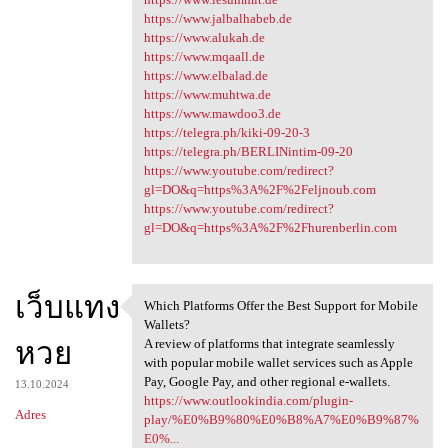
https://www.jalbalhabeb.de
https://www.alukah.de
https://www.mqaall.de
https://www.elbalad.de
https://www.muhtwa.de
https://www.mawdoo3.de
https://telegra.ph/kiki-09-20-3
https://telegra.ph/BERLINintim-09-20
https://www.youtube.com/redirect?
gl=DO&q=https%3A%2F%2Feljnoub.com
https://www.youtube.com/redirect?
gl=DO&q=https%3A%2F%2Fhurenberlin.com
เว็บแทง
Which Platforms Offer the Best Support for Mobile
Which Platforms Offer the
Wallets?
หวย
A review of platforms that integrate seamlessly
with popular mobile wallet services such as Apple
Pay, Google Pay, and other regional e-wallets.
13.10.2024
https://www.outlookindia.com/plugin-
Adres
play/%E0%B9%80%E0%B8%A7%E0%B9%87%
E0%...