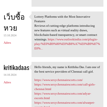
เว็บซื้อ
Lottery Platforms with the Most Innovative
Lottery Platforms with the
Features
หวย
Reviews of cutting-edge platforms introducing
new features such as virtual reality draws,
blockchain-based transparency, or smart contract
13.10.2024
winnings.
https://www.outlookindia.com/plugin-
Adres
play/%E0%B9%80%E0%B8%A7%E0%B9%87%
E0%...
kritikadaas
Hello friends, my name is Krithika Das. I am one of
Hello friends, my name is
the best service providers of Chennai call girl.
14.10.2024
https://www.sexychennaiescorts.com/
Adres
https://www.sexychennaiescorts.com/call-girls-
chennai.html
https://www.sexychennaiescorts.com/adyar-
escorts.html
https://www.sexychennaiescorts.com/alwarpet-