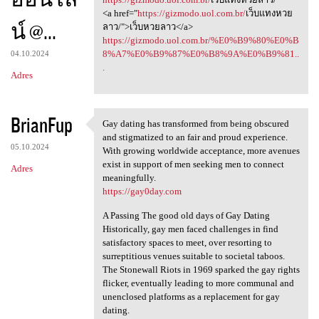
<a href="
https://gizmodo.uol.com.br/
เว็บแทงหวย
น์ @...
ลาว/">เว็บหวยลาว</a>
https://gizmodo.uol.com.br/%E0%B9%80%E0%B
8%A7%E0%B9%87%E0%B8%9A%E0%B9%81..
04.10.2024
.
Adres
BrianFup
Gay dating has transformed from being obscured
Gay dating has transformed
and stigmatized to an fair and proud experience.
05.10.2024
With growing worldwide acceptance, more avenues
exist in support of men seeking men to connect
Adres
meaningfully.
https://gay0day.com
A Passing The good old days of Gay Dating
Historically, gay men faced challenges in find
satisfactory spaces to meet, over resorting to
surreptitious venues suitable to societal taboos.
The Stonewall Riots in 1969 sparked the gay rights
flicker, eventually leading to more communal and
unenclosed platforms as a replacement for gay
dating.