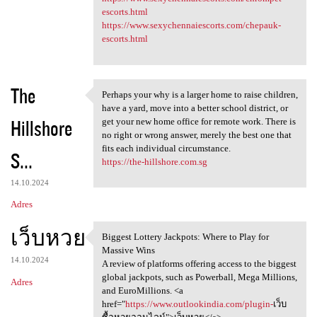
escorts.html
https://www.sexychennaiescorts.com/chepauk-
escorts.html
The
Perhaps your why is a larger home to raise children,
Perhaps your why is a larger
have a yard, move into a better school district, or
Hillshore
get your new home office for remote work. There is
no right or wrong answer, merely the best one that
fits each individual circumstance.
S...
https://the-hillshore.com.sg
14.10.2024
Adres
เว็บหวย
Biggest Lottery Jackpots: Where to Play for
Biggest Lottery Jackpots:
Massive Wins
14.10.2024
A review of platforms offering access to the biggest
global jackpots, such as Powerball, Mega Millions,
Adres
and EuroMillions. <a
href="
https://www.outlookindia.com/plugin-
เว็บ