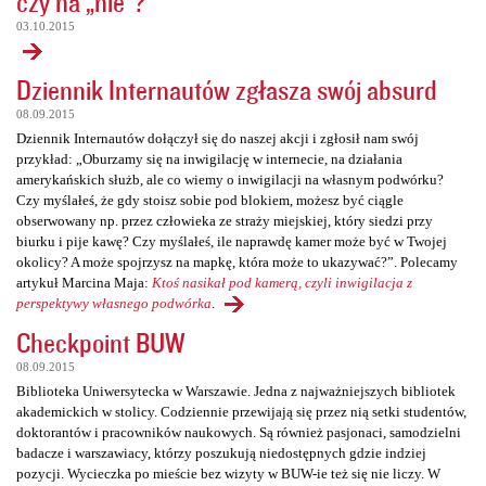
czy na „nie”?
03.10.2015
Dziennik Internautów zgłasza swój absurd
08.09.2015
Dziennik Internautów dołączył się do naszej akcji i zgłosił nam swój
przykład: „Oburzamy się na inwigilację w internecie, na działania
amerykańskich służb, ale co wiemy o inwigilacji na własnym podwórku?
Czy myślałeś, że gdy stoisz sobie pod blokiem, możesz być ciągle
obserwowany np. przez człowieka ze straży miejskiej, który siedzi przy
biurku i pije kawę? Czy myślałeś, ile naprawdę kamer może być w Twojej
okolicy? A może spojrzysz na mapkę, która może to ukazywać?”. Polecamy
artykuł Marcina Maja:
Ktoś nasikał pod kamerą, czyli inwigilacja z
perspektywy własnego podwórka
.
Checkpoint BUW
08.09.2015
Biblioteka Uniwersytecka w Warszawie. Jedna z najważniejszych bibliotek
akademickich w stolicy. Codziennie przewijają się przez nią setki studentów,
doktorantów i pracowników naukowych. Są również pasjonaci, samodzielni
badacze i warszawiacy, którzy poszukują niedostępnych gdzie indziej
pozycji. Wycieczka po mieście bez wizyty w BUW-ie też się nie liczy. W