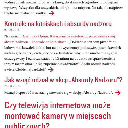
wolnej chwili można tu pójść na kawę, do słynnych ogrodów lub obejrzeć
wystawę. Wszystko dla wszystkich, od ręki i na miejscu. No tak, ale najpierw
trzeba się dostać do środka.
Kontrole na lotniskach i absurdy nadzoru
01.09.2015
Na łamach
Dziennika Opinii, Katarzyna Szymielewicz przedstawia swój
absurd nadzoru – kontrole na lotniskach
: „Dokładnie ten sam przedmiot –
ładowarka, kawałek kabla, but na podwyższonej podeszwie, pasek, kawałek
metalu gdzieś przy ciele, czy coś w kształcie tuby – raz uruchamia sygnał
ostrzegawczy i oznacza stracone 15 minut na dodatkowe sprawdzenie, a
innym razem okazuje się zupełnie niewidzialny”. A jaki absurd nadzoru
uwiera Ciebie najbardziej?
Jak wziąć udział w akcji „Absurdy Nadzoru"?
25.08.2015
Poznaj 5 sposobów na zaangażowanie się w akcję „Absurdy Nadzoru".
Czy telewizja internetowa może
montować kamery w miejscach
publicznych?