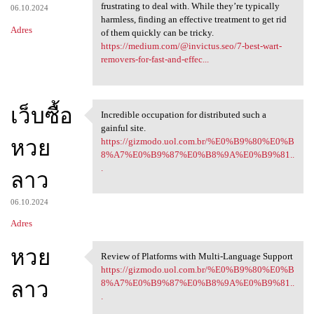
frustrating to deal with. While they’re typically
06.10.2024
harmless, finding an effective treatment to get rid
Adres
of them quickly can be tricky.
https://medium.com/@invictus.seo/7-best-wart-
removers-for-fast-and-effec...
เว็บซื้อ
Incredible occupation for distributed such a
Incredible occupation for
gainful site.
หวย
https://gizmodo.uol.com.br/%E0%B9%80%E0%B
8%A7%E0%B9%87%E0%B8%9A%E0%B9%81..
.
ลาว
06.10.2024
Adres
หวย
Review of Platforms with Multi-Language Support
Review of Platforms with
https://gizmodo.uol.com.br/%E0%B9%80%E0%B
ลาว
8%A7%E0%B9%87%E0%B8%9A%E0%B9%81..
.