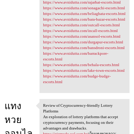
https://www.avnidutta.com/rajarhat-escorts.html
https://www.avnidutta.com/sonagachi-escorts.html
https://www.avnidutta.com/beliaghata-escorts.html
https://www.avnidutta.com/bara-bazar-escorts.html
https://www.avnidutta.com/outcall-escorts.html
https://www.avnidutta.com/incall-escorts.html
https://www.avnidutta.com/asansol-escorts.html
https://www.avnidutta.com/durgapur-escorts.html
https://www.avnidutta.com/bansdroni-escorts.html
https://www.avnidutta.com/barrackpore-
escorts.html
https://www.avnidutta.com/behala-escorts.html
https://www.avnidutta.com/lake-town-escorts.html
https://www.avnidutta.com/budge-budge-
escorts.html
แทง
Review of Cryptocurrency-friendly Lottery
Review of Cryptocurrency
Platforms
หวย
An exploration of lottery platforms that accept
cryptocurrency payments, focusing on their
advantages and drawbacks.
ออนไล
https://gizmodo.uol.com.br/
เว็บแทงหวยลาว/