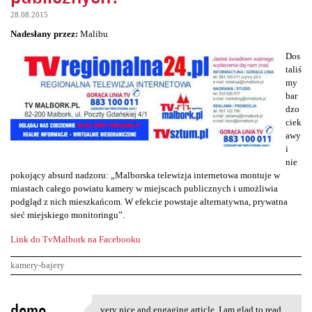
28.08.2015
Nadesłany przez:
Malibu
Dos
taliś
my
bar
dzo
ciek
awy
i
nie
pokojący absurd nadzoru: „Malborska telewizja internetowa montuje w
miastach całego powiatu kamery w miejscach publicznych i umożliwia
podgląd z nich mieszkańcom. W efekcie powstaje alternatywna, prywatna
sieć miejskiego monitoringu”.
Link do TvMalbork na Facebooku
kamery-bajery
K
demo
very nice and engaging article, I am glad to read