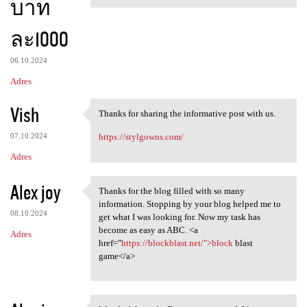
บาท
ละ1000
06.10.2024
Adres
Vish
Thanks for sharing the informative post with us.
Thanks for sharing the
07.10.2024
https://stylgowns.com/
Adres
Alex joy
Thanks for the blog filled with so many
Thanks for the blog filled
information. Stopping by your blog helped me to
08.10.2024
get what I was looking for. Now my task has
become as easy as ABC. <a
Adres
href="
https://blockblast.net/">block
blast
game</a>