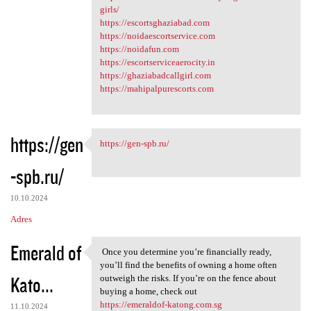
girls/
https://escortsghaziabad.com
https://noidaescortservice.com
https://noidafun.com
https://escortserviceaerocity.in
https://ghaziabadcallgirl.com
https://mahipalpurescorts.com
https://gen
https://gen-spb.ru/
https://gen-spb.ru/
-spb.ru/
10.10.2024
Adres
Emerald of
Once you determine you’re financially ready,
Once you determine you’re
you’ll find the benefits of owning a home often
Kato...
outweigh the risks. If you’re on the fence about
buying a home, check out
https://emeraldof-katong.com.sg
11.10.2024