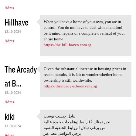
Adres
Hillhave
When you have a home of your own, you are in
When you have a home of your
control. You do not have to deal with a landlord;
13.10.2024
be it minor repairs or a complete overhaul of your
entire home
Adres
https://the-hill-haven.com.sg
The Arcady
Given the substantial increase in housing prices in
Given the substantial
recent months, it is fair to wonder whether home
at B...
ownership is still worthwhile.
https://thearcady-atboonkeng.sg
13.10.2024
Adres
kiki
تبادل جيست بوست
تبادل جيست بوست
نحن نمتلك 17 رابط دوفلو ذات جودة عالية
13.10.2024
من يرغب تبادل الروابط الخلفية النصية
يرجي التواصل معنا عبر
Adres