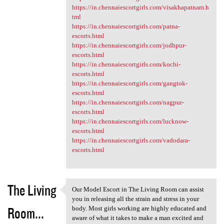
https://in.chennaiescortgirls.com/visakhapatnam.h
tml
https://in.chennaiescortgirls.com/patna-
escorts.html
https://in.chennaiescortgirls.com/jodhpur-
escorts.html
https://in.chennaiescortgirls.com/kochi-
escorts.html
https://in.chennaiescortgirls.com/gangtok-
escorts.html
https://in.chennaiescortgirls.com/nagpur-
escorts.html
https://in.chennaiescortgirls.com/lucknow-
escorts.html
https://in.chennaiescortgirls.com/vadodara-
escorts.html
The Living
Our Model Escort in The Living Room can assist
Our Model Escort in The
you in releasing all the strain and stress in your
Room...
body. Most girls working are highly educated and
aware of what it takes to make a man excited and