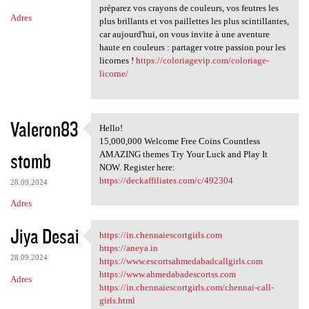
préparez vos crayons de couleurs, vos feutres les
Adres
plus brillants et vos paillettes les plus scintillantes,
car aujourd'hui, on vous invite à une aventure
haute en couleurs : partager votre passion pour les
licornes !
https://coloriagevip.com/coloriage-
licorne/
Valeron83
Hello!
Hello!
15,000,000 Welcome Free Coins Countless
stomb
AMAZING themes Try Your Luck and Play It
NOW. Register here:
https://deckaffiliates.com/c/492304
28.09.2024
Adres
Jiya Desai
https://in.chennaiescortgirls.com
https://in.chennaiescortgirls
https://aneya.in
28.09.2024
https://www.escortsahmedabadcallgirls.com
https://www.ahmedabadescortss.com
Adres
https://in.chennaiescortgirls.com/chennai-call-
girls.html