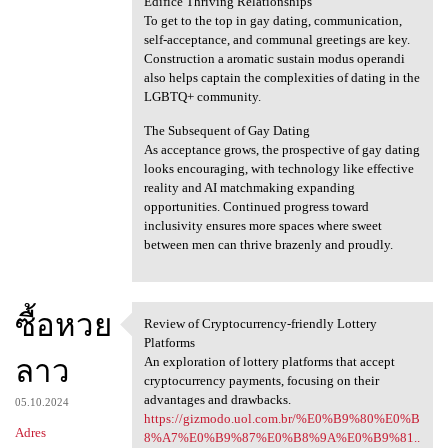
Edifice Thriving Relationships
To get to the top in gay dating, communication,
self-acceptance, and communal greetings are key.
Construction a aromatic sustain modus operandi
also helps captain the complexities of dating in the
LGBTQ+ community.
The Subsequent of Gay Dating
As acceptance grows, the prospective of gay dating
looks encouraging, with technology like effective
reality and AI matchmaking expanding
opportunities. Continued progress toward
inclusivity ensures more spaces where sweet
between men can thrive brazenly and proudly.
ซื้อหวย
Review of Cryptocurrency-friendly Lottery
Review of Cryptocurrency
Platforms
ลาว
An exploration of lottery platforms that accept
cryptocurrency payments, focusing on their
advantages and drawbacks.
05.10.2024
https://gizmodo.uol.com.br/%E0%B9%80%E0%B
Adres
8%A7%E0%B9%87%E0%B8%9A%E0%B9%81..