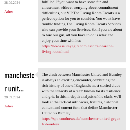
fulfilled. If you want to have some fun and
28.09.2024
amusement without worrying about commitment
Adres
difficulties, our VIP The Living Room Escorts is a
perfect option for you to consider. You won't have
trouble finding The Living Room Escorts Services
who can provide your Services. So, if you are about
to hire our girl, all you have to do is relax and
enjoy your time with her.
https://www.saumyagiri.com/escorts-near-the-
living-room.html
mancheste
The clash between Manchester United and Burnley
The clash between Manchester
is always an exciting encounter, combining the
r unit...
rich history of one of England's most storied clubs
with the tenacity of a team known for its resilience
and grit. In this in-depth analysis of the clash, we'll
29.09.2024
look at the tactical intricacies, fixtures, historical
Adres
context and current form that define Manchester
United vs Burnley.
https://sportundnews.de/manchester-united-gegen-
fc-burnley/