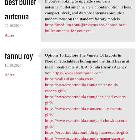
best bullet
If you’re looking to upgrade your car’s
If you’re looking to upgrade
antenna, bullet antenna are a popular option. These
antenna
compact, sleek, and durable antennas provide a
modern twist on the standard factory models.
https://medium.com/@invictus.seo/choose-best-
09.10.2024
bullet-antenna-for-your-car...
Adres
tannu roy
Options To Explore The Variety Of Escorts In
Options To Explore The
Noida Predictable is boring and the thrill lies in all
10.10.2024
the unpredictable stuff. At Noida Escorts Agency
you
https://www.escortnoida.com/
Adres
https://callgirlsinnoida.co.in/
https://www.escortnoida.com/greater-noida-
escorts-girls/
https://www.escortnoida.com/ghaziabad-escorts-
girls/
https://www.escortnoida.com/aerocity-escorts-
girls/
https://www.escortnoida.com/pari-chowk-escorts-
girls/
https://escortnoida.com/indirapuram-escorts-girls
https://www.escortnoida.com/raj-nagar-escorts-