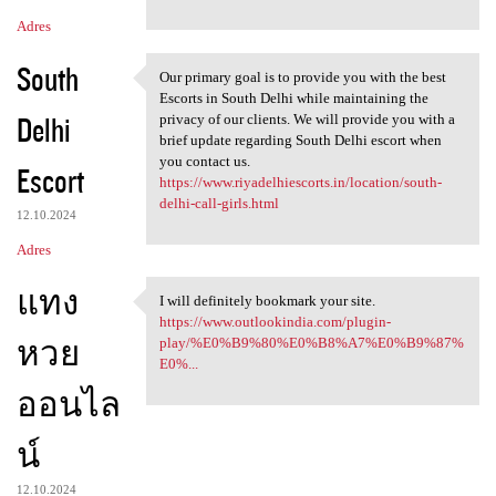
Adres
South
Our primary goal is to provide you with the best
Our primary goal is to
Escorts in South Delhi while maintaining the
Delhi
privacy of our clients. We will provide you with a
brief update regarding South Delhi escort when
you contact us.
Escort
https://www.riyadelhiescorts.in/location/south-
delhi-call-girls.html
12.10.2024
Adres
แทง
I will definitely bookmark your site.
I will definitely bookmark
https://www.outlookindia.com/plugin-
หวย
play/%E0%B9%80%E0%B8%A7%E0%B9%87%
E0%...
ออนไล
น์
12.10.2024