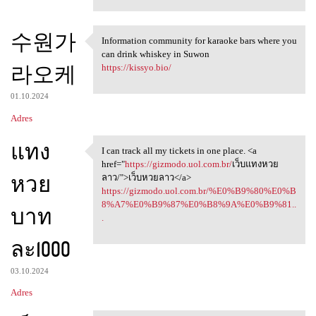
수원가
Information community for karaoke bars where you
Information community for
can drink whiskey in Suwon
라오케
https://kissyo.bio/
01.10.2024
Adres
แทง
I can track all my tickets in one place. <a
I can track all my tickets in
href="
https://gizmodo.uol.com.br/
เว็บแทงหวย
หวย
ลาว/">เว็บหวยลาว</a>
https://gizmodo.uol.com.br/%E0%B9%80%E0%B
8%A7%E0%B9%87%E0%B8%9A%E0%B9%81..
บาท
.
ละ1000
03.10.2024
Adres