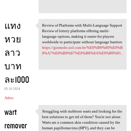
.
แทง
Review of Platforms with Multi-Language Support
Review of Platforms with
Review of lottery platforms offering multi-
หวย
language options, making it easier for players
worldwide to participate without language barriers.
https://gizmodo.uol.com.br/%E0%B9%80%E0%B
ลาว
8%A7%E0%B9%87%E0%B8%9A%E0%B9%81..
.
บาท
ละ1000
05.10.2024
Adres
wart
Struggling with stubborn warts and looking for the
Struggling with stubborn
best solutions to get rid of them? You're not alone.
remover
Warts are a common skin condition caused by the
human papillomavirus (HPV), and they can be