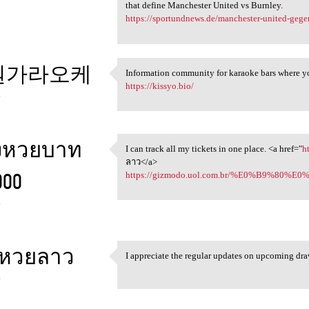
that define Manchester United vs Burnley.
https://sportundnews.de/manchester-united-gege
원가라오케
Information community for karaoke bars where y
Information community for
https://kissyo.bio/
4
งหวยบาท
I can track all my tickets in one place. <a href="
h
I can track all my tickets in
ลาว</a>
000
https://gizmodo.uol.com.br/%E0%B9%8
4
บหวยลาว
I appreciate the regular updates on upcoming dr
I appreciate the regular
4