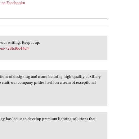
 na Facebooku
your writing. Keep it up.
r-ai-728fcf6c44d4
efront of designing and manufacturing high-quality auxiliary
he craft, our company prides itself on a team of exceptional
ogy has led us to develop premium lighting solutions that