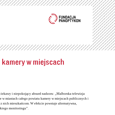
ć kamery w miejscach
ciekawy i niepokojący absurd nadzoru: „Malborska telewizja
e w miastach całego powiatu kamery w miejscach publicznych i
z nich mieszkańcom. W efekcie powstaje alternatywna,
skiego monitoringu”.