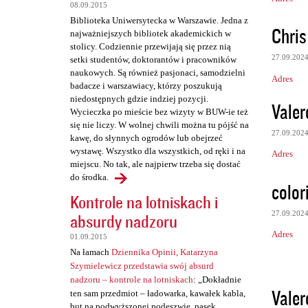
08.09.2015
Biblioteka Uniwersytecka w Warszawie. Jedna z
Chri
najważniejszych bibliotek akademickich w
stolicy. Codziennie przewijają się przez nią
27.09.202
setki studentów, doktorantów i pracowników
naukowych. Są również pasjonaci, samodzielni
Adres
badacze i warszawiacy, którzy poszukują
niedostępnych gdzie indziej pozycji.
Vale
Wycieczka po mieście bez wizyty w BUW-ie też
się nie liczy. W wolnej chwili można tu pójść na
27.09.202
kawę, do słynnych ogrodów lub obejrzeć
wystawę. Wszystko dla wszystkich, od ręki i na
Adres
miejscu. No tak, ale najpierw trzeba się dostać
do środka.
color
Kontrole na lotniskach i
27.09.202
absurdy nadzoru
Adres
01.09.2015
Na łamach
Dziennika Opinii, Katarzyna
Szymielewicz przedstawia swój absurd
nadzoru – kontrole na lotniskach
: „Dokładnie
Vale
ten sam przedmiot – ładowarka, kawałek kabla,
but na podwyższonej podeszwie, pasek,