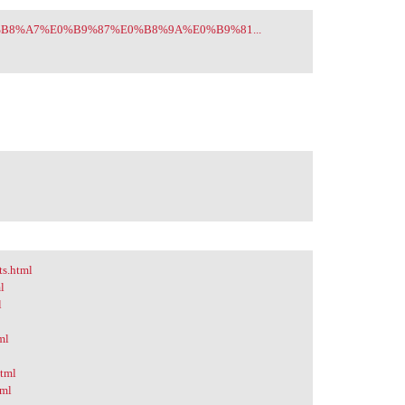
0%E0%B8%A7%E0%B9%87%E0%B8%9A%E0%B9%81...
ts.html
l
l
ml
html
tml