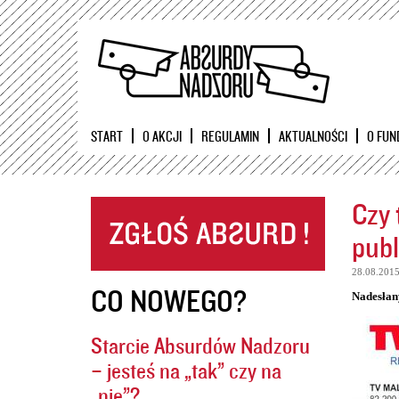
START
O AKCJI
REGULAMIN
AKTUALNOŚCI
O FUN
Czy 
publ
28.08.201
CO NOWEGO?
Nadesłan
Starcie Absurdów Nadzoru
– jesteś na „tak” czy na
„nie”?