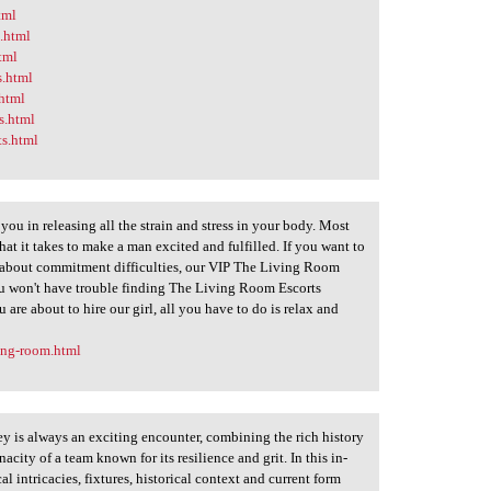
tml
s.html
html
s.html
.html
s.html
ts.html
u in releasing all the strain and stress in your body. Most
at it takes to make a man excited and fulfilled. If you want to
about commitment difficulties, our VIP The Living Room
 You won't have trouble finding The Living Room Escorts
 are about to hire our girl, all you have to do is relax and
ving-room.html
 is always an exciting encounter, combining the rich history
acity of a team known for its resilience and grit. In this in-
cal intricacies, fixtures, historical context and current form