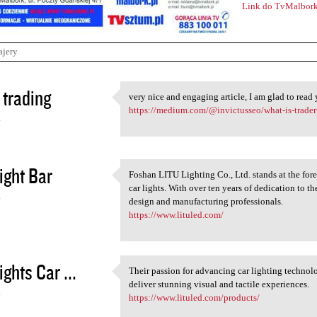
Link do TvMalbork
ajery
trading
very nice and engaging article, I am glad to read 
very nice and engaging
https://medium.com/@invictusseo/what-is-trade
4
ight Bar
Foshan LITU Lighting Co., Ltd. stands at the for
Foshan LITU Lighting Co., Ltd
car lights. With over ten years of dedication to t
4
design and manufacturing professionals.
https://www.lituled.com/
ights Car ...
Their passion for advancing car lighting technol
Their passion for advancing
deliver stunning visual and tactile experiences.
4
https://www.lituled.com/products/