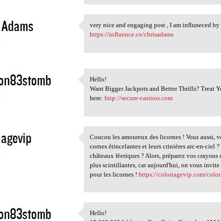
s Adams
very nice and engaging post , I am influneced b
very nice and engaging post ,
https://influence.co/chrisadams
4
ron83stomb
Hello!
Hello!
Want Bigger Jackpots and Better Thrills? Treat
4
here:
http://secure-casinos.com
iagevip
Coucou les amoureux des licornes ! Vous aussi, vo
Coucou les amoureux des
cornes étincelantes et leurs crinières arc-en-ciel 
4
châteaux féeriques ? Alors, préparez vos crayons de
plus scintillantes, car aujourd'hui, on vous invit
pour les licornes !
https://coloriagevip.com/color
ron83stomb
Hello!
Hello!