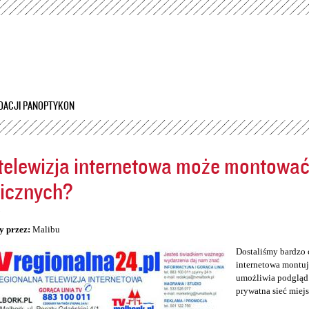
Przejdź
do
treści
DACJI PANOPTYKON
telewizja internetowa może montowa
icznych?
5
y przez:
Malibu
Dostaliśmy bardzo 
internetowa montuj
umożliwia podgląd 
prywatna sieć miej