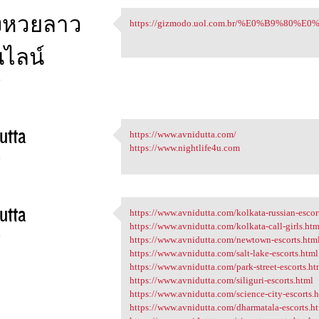
งหวยลาว
https://gizmodo.uol.com.br/%E0%B9%8
https://gizmodo.uol.com.br/
ไลน์
4
utta
https://www.avnidutta.com/
https://www.avnidutta.com/
https://www.nightlife4u.com
4
utta
https://www.avnidutta.com/kolkata-russian-escor
https://www.avnidutta.com
https://www.avnidutta.com/kolkata-call-girls.htm
4
https://www.avnidutta.com/newtown-escorts.htm
https://www.avnidutta.com/salt-lake-escorts.html
https://www.avnidutta.com/park-street-escorts.ht
https://www.avnidutta.com/siliguri-escorts.html
https://www.avnidutta.com/science-city-escorts.
https://www.avnidutta.com/dharmatala-escorts.h