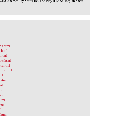
ING themes Try Your Luck and Play It NOW. Register here:
rls.html
s.html
s.html
rts.html
rts.html
orts.html
tml
.html
tml
html
html
html
tml
l
.html