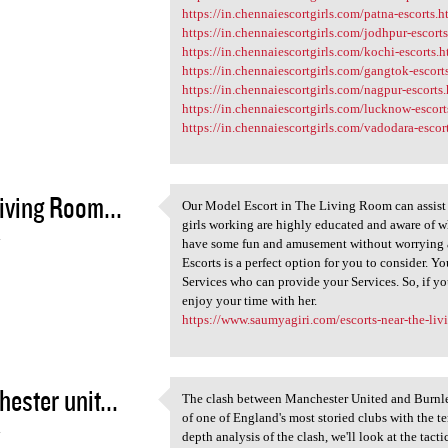
https://in.chennaiescortgirls.com/patna-escorts.h
https://in.chennaiescortgirls.com/jodhpur-escort
https://in.chennaiescortgirls.com/kochi-escorts.
https://in.chennaiescortgirls.com/gangtok-escort
https://in.chennaiescortgirls.com/nagpur-escorts
https://in.chennaiescortgirls.com/lucknow-escort
https://in.chennaiescortgirls.com/vadodara-escor
iving Room...
Our Model Escort in The Living Room can assist yo
Our Model Escort in The
girls working are highly educated and aware of wh
4
have some fun and amusement without worrying 
Escorts is a perfect option for you to consider.
Services who can provide your Services. So, if you
enjoy your time with her.
https://www.saumyagiri.com/escorts-near-the-li
ester unit...
The clash between Manchester United and Burnley
The clash between Manchester
of one of England's most storied clubs with the ten
4
depth analysis of the clash, we'll look at the tacti