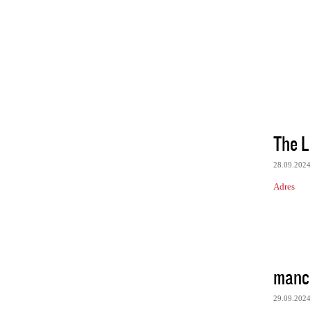
The L
28.09.202
Adres
manch
29.09.202