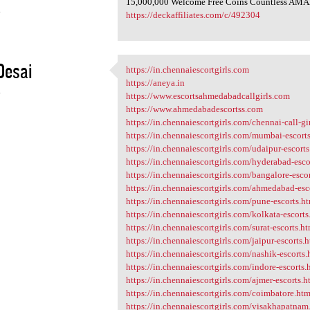
15,000,000 Welcome Free Coins Countless AMAZ
4
https://deckaffiliates.com/c/492304
Desai
https://in.chennaiescortgirls.com
https://in.chennaiescortgirls
https://aneya.in
4
https://www.escortsahmedabadcallgirls.com
https://www.ahmedabadescortss.com
https://in.chennaiescortgirls.com/chennai-call-gi
https://in.chennaiescortgirls.com/mumbai-escort
https://in.chennaiescortgirls.com/udaipur-escort
https://in.chennaiescortgirls.com/hyderabad-esco
https://in.chennaiescortgirls.com/bangalore-esco
https://in.chennaiescortgirls.com/ahmedabad-esc
https://in.chennaiescortgirls.com/pune-escorts.h
https://in.chennaiescortgirls.com/kolkata-escorts
https://in.chennaiescortgirls.com/surat-escorts.h
https://in.chennaiescortgirls.com/jaipur-escorts.
https://in.chennaiescortgirls.com/nashik-escorts.
https://in.chennaiescortgirls.com/indore-escorts.
https://in.chennaiescortgirls.com/ajmer-escorts.h
https://in.chennaiescortgirls.com/coimbatore.htm
https://in.chennaiescortgirls.com/visakhapatnam