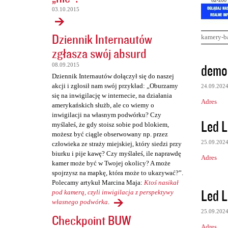
03.10.2015
Dziennik Internautów
kamery-b
zgłasza swój absurd
K
demo 
08.09.2015
o
Dziennik Internautów dołączył się do naszej
akcji i zgłosił nam swój przykład: „Oburzamy
24.09.202
m
się na inwigilację w internecie, na działania
Adres
e
amerykańskich służb, ale co wiemy o
inwigilacji na własnym podwórku? Czy
n
Led L
myślałeś, że gdy stoisz sobie pod blokiem,
t
możesz być ciągle obserwowany np. przez
25.09.202
człowieka ze straży miejskiej, który siedzi przy
a
biurku i pije kawę? Czy myślałeś, ile naprawdę
Adres
r
kamer może być w Twojej okolicy? A może
spojrzysz na mapkę, która może to ukazywać?”.
z
Polecamy artykuł Marcina Maja:
Ktoś nasikał
e
Led L
pod kamerą, czyli inwigilacja z perspektywy
własnego podwórka
.
25.09.202
Checkpoint BUW
Adres