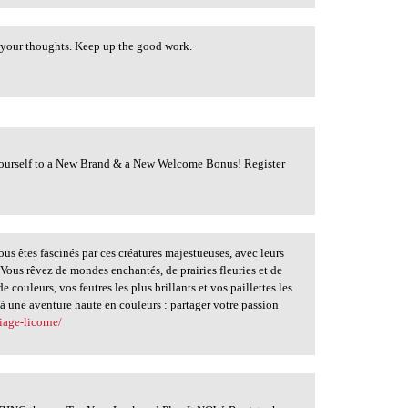
y your thoughts. Keep up the good work.
 Yourself to a New Brand & a New Welcome Bonus! Register
us êtes fascinés par ces créatures majestueuses, avec leurs
? Vous rêvez de mondes enchantés, de prairies fleuries et de
 couleurs, vos feutres les plus brillants et vos paillettes les
e à une aventure haute en couleurs : partager votre passion
iage-licorne/