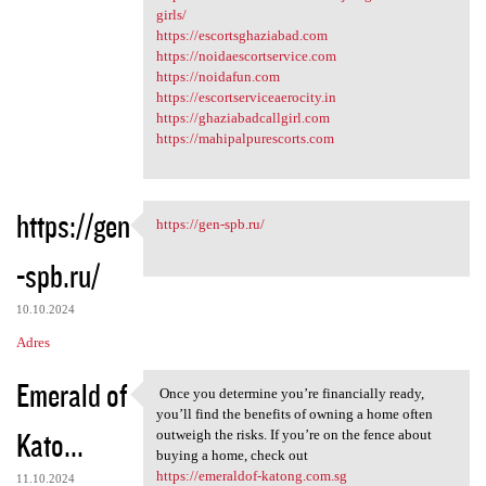
girls/
https://escortsghaziabad.com
https://noidaescortservice.com
https://noidafun.com
https://escortserviceaerocity.in
https://ghaziabadcallgirl.com
https://mahipalpurescorts.com
https://gen
https://gen-spb.ru/
https://gen-spb.ru/
-spb.ru/
10.10.2024
Adres
Emerald of
Once you determine you’re financially ready,
Once you determine you’re
you’ll find the benefits of owning a home often
Kato...
outweigh the risks. If you’re on the fence about
buying a home, check out
https://emeraldof-katong.com.sg
11.10.2024