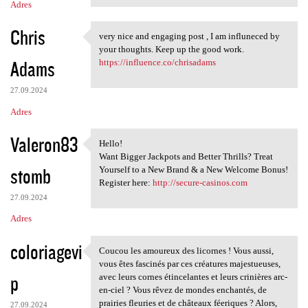
Adres
Chris
very nice and engaging post , I am influneced by
very nice and engaging post ,
your thoughts. Keep up the good work.
Adams
https://influence.co/chrisadams
27.09.2024
Adres
Valeron83
Hello!
Hello!
Want Bigger Jackpots and Better Thrills? Treat
stomb
Yourself to a New Brand & a New Welcome Bonus!
Register here:
http://secure-casinos.com
27.09.2024
Adres
coloriagevi
Coucou les amoureux des licornes ! Vous aussi,
Coucou les amoureux des
vous êtes fascinés par ces créatures majestueuses,
p
avec leurs cornes étincelantes et leurs crinières arc-
en-ciel ? Vous rêvez de mondes enchantés, de
prairies fleuries et de châteaux féeriques ? Alors,
27.09.2024