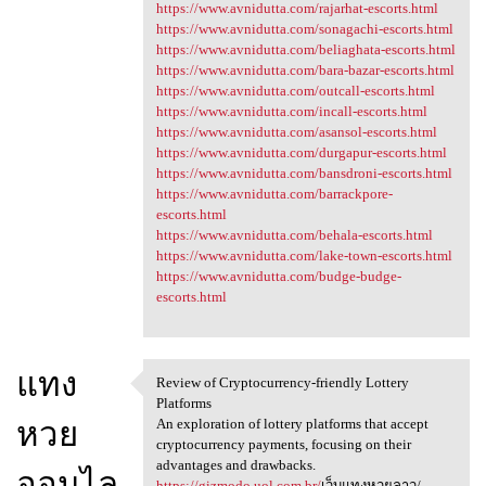
https://www.avnidutta.com/rajarhat-escorts.html
https://www.avnidutta.com/sonagachi-escorts.html
https://www.avnidutta.com/beliaghata-escorts.html
https://www.avnidutta.com/bara-bazar-escorts.html
https://www.avnidutta.com/outcall-escorts.html
https://www.avnidutta.com/incall-escorts.html
https://www.avnidutta.com/asansol-escorts.html
https://www.avnidutta.com/durgapur-escorts.html
https://www.avnidutta.com/bansdroni-escorts.html
https://www.avnidutta.com/barrackpore-
escorts.html
https://www.avnidutta.com/behala-escorts.html
https://www.avnidutta.com/lake-town-escorts.html
https://www.avnidutta.com/budge-budge-
escorts.html
แทง
Review of Cryptocurrency-friendly Lottery
Review of Cryptocurrency
Platforms
หวย
An exploration of lottery platforms that accept
cryptocurrency payments, focusing on their
advantages and drawbacks.
ออนไล
https://gizmodo.uol.com.br/
เว็บแทงหวยลาว/