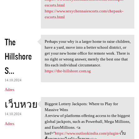
escorts.html
https://www.sexychennaiescorts.com/chepauk-
escorts.html
The
Perhaps your why is a larger home to raise children,
Perhaps your why is a larger
have a yard, move into a better school district, or
Hillshore
get your new home office for remote work. There is
no right or wrong answer, merely the best one that
fits each individual circumstance.
S...
https://the-hillshore.com.sg
14.10.2024
Adres
เว็บหวย
Biggest Lottery Jackpots: Where to Play for
Biggest Lottery Jackpots:
Massive Wins
14.10.2024
A review of platforms offering access to the biggest
global jackpots, such as Powerball, Mega Millions,
Adres
and EuroMillions. <a
href="
https://www.outlookindia.com/plugin-
เว็บ