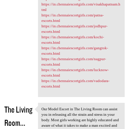
https://in.chennaiescortgirls.com/visakhapatnam.h
tml
https://in.chennaiescortgirls.com/patna-
escorts.html
https://in.chennaiescortgirls.com/jodhpur-
escorts.html
https://in.chennaiescortgirls.com/kochi-
escorts.html
https://in.chennaiescortgirls.com/gangtok-
escorts.html
https://in.chennaiescortgirls.com/nagpur-
escorts.html
https://in.chennaiescortgirls.com/lucknow-
escorts.html
https://in.chennaiescortgirls.com/vadodara-
escorts.html
The Living
Our Model Escort in The Living Room can assist
Our Model Escort in The
you in releasing all the strain and stress in your
Room...
body. Most girls working are highly educated and
aware of what it takes to make a man excited and