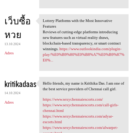
เว็บซื้อ
Lottery Platforms with the Most Innovative
Lottery Platforms with the
Features
หวย
Reviews of cutting-edge platforms introducing
new features such as virtual reality draws,
blockchain-based transparency, or smart contract
13.10.2024
winnings.
https://www.outlookindia.com/plugin-
Adres
play/%E0%B9%80%E0%B8%A7%E0%B9%87%
E0%...
kritikadaas
Hello friends, my name is Krithika Das. I am one of
Hello friends, my name is
the best service providers of Chennai call girl.
14.10.2024
https://www.sexychennaiescorts.com/
Adres
https://www.sexychennaiescorts.com/call-girls-
chennai.html
https://www.sexychennaiescorts.com/adyar-
escorts.html
https://www.sexychennaiescorts.com/alwarpet-