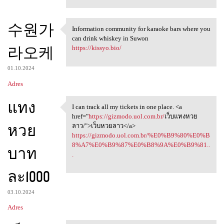
수원가
Information community for karaoke bars where you
Information community for
can drink whiskey in Suwon
라오케
https://kissyo.bio/
01.10.2024
Adres
แทง
I can track all my tickets in one place. <a
I can track all my tickets in
href="
https://gizmodo.uol.com.br/
เว็บแทงหวย
หวย
ลาว/">เว็บหวยลาว</a>
https://gizmodo.uol.com.br/%E0%B9%80%E0%B
8%A7%E0%B9%87%E0%B8%9A%E0%B9%81..
บาท
.
ละ1000
03.10.2024
Adres