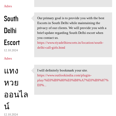
Adres
South
Our primary goal is to provide you with the best
Our primary goal is to
Escorts in South Delhi while maintaining the
Delhi
privacy of our clients. We will provide you with a
brief update regarding South Delhi escort when
you contact us.
Escort
https://www.riyadelhiescorts.in/location/south-
delhi-call-girls.html
12.10.2024
Adres
แทง
I will definitely bookmark your site.
I will definitely bookmark
https://www.outlookindia.com/plugin-
หวย
play/%E0%B9%80%E0%B8%A7%E0%B9%87%
E0%...
ออนไล
น์
12.10.2024