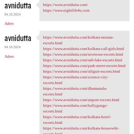
avnidutta
https://www.avnidutta.com/
https://www.avnidutta.com/
https://www.nightlife4u.com
04.10.2024
Adres
avnidutta
https://www.avnidutta.com/kolkata-russian-
https://www.avnidutta.com
escorts.html
04.10.2024
https://www.avnidutta.com/kolkata-call-girls.html
https://www.avnidutta.com/newtown-escorts.html
Adres
https://www.avnidutta.com/salt-lake-escorts.html
https://www.avnidutta.com/park-street-escorts.html
https://www.avnidutta.com/siliguri-escorts.html
https://www.avnidutta.com/science-city-
escorts.html
https://www.avnidutta.com/dharmatala-
escorts.html
https://www.avnidutta.com/airport-escorts.html
https://www.avnidutta.com/ballygunge-
escorts.html
https://www.avnidutta.com/kolkata-hotel-
escorts.html
https://www.avnidutta.com/kolkata-housewife-
escorts.html