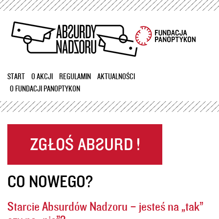
Przejdź
do
treści
START
O AKCJI
REGULAMIN
AKTUALNOŚCI
O FUNDACJI PANOPTYKON
CO NOWEGO?
Starcie Absurdów Nadzoru – jesteś na „tak”