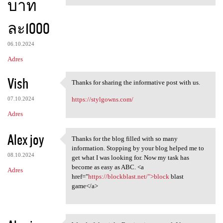
บาท
ละ1000
06.10.2024
Adres
Vish
Thanks for sharing the informative post with us.
Thanks for sharing the
07.10.2024
https://stylgowns.com/
Adres
Alex joy
Thanks for the blog filled with so many
Thanks for the blog filled
information. Stopping by your blog helped me to
08.10.2024
get what I was looking for. Now my task has
become as easy as ABC. <a
Adres
href="
https://blockblast.net/">block
blast
game</a>