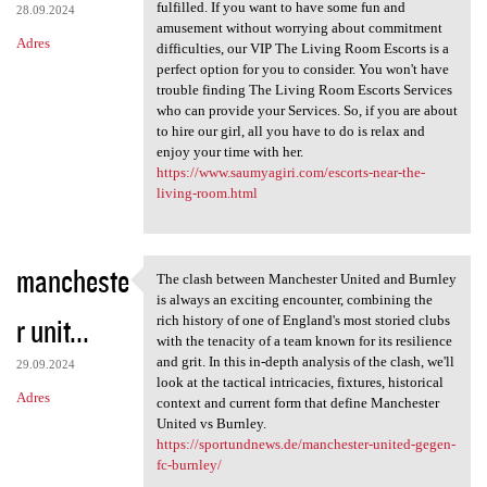
fulfilled. If you want to have some fun and
28.09.2024
amusement without worrying about commitment
Adres
difficulties, our VIP The Living Room Escorts is a
perfect option for you to consider. You won't have
trouble finding The Living Room Escorts Services
who can provide your Services. So, if you are about
to hire our girl, all you have to do is relax and
enjoy your time with her.
https://www.saumyagiri.com/escorts-near-the-
living-room.html
mancheste
The clash between Manchester United and Burnley
The clash between Manchester
is always an exciting encounter, combining the
r unit...
rich history of one of England's most storied clubs
with the tenacity of a team known for its resilience
and grit. In this in-depth analysis of the clash, we'll
29.09.2024
look at the tactical intricacies, fixtures, historical
Adres
context and current form that define Manchester
United vs Burnley.
https://sportundnews.de/manchester-united-gegen-
fc-burnley/