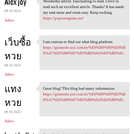
Alex joy
Wonderful article. Fascinating to read. I love to
Wonderful article.
read such an excellent article. Thanks! It has made
08.10.2024
my task more and extra easy. Keep rocking.
https://popcorngame.net/
Adres
เว็บซื้อ
I am curious to find out what blog platform
I am curious to find out what
https://gizmodo.uol.com.br/%E0%B9%80%E0%B
หวย
8%A7%E0%B9%87%E0%B8%9A%E0%B9%81..
.
08.10.2024
Adres
แทง
Great blog! This blog had many information.
Great blog! This blog had
https://gizmodo.uol.com.br/%E0%B9%80%E0%B
หวย
8%A7%E0%B9%87%E0%B8%9A%E0%B9%81..
.
08.10.2024
Adres