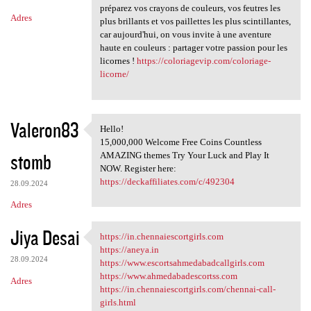
préparez vos crayons de couleurs, vos feutres les
Adres
plus brillants et vos paillettes les plus scintillantes,
car aujourd'hui, on vous invite à une aventure
haute en couleurs : partager votre passion pour les
licornes !
https://coloriagevip.com/coloriage-
licorne/
Valeron83
Hello!
Hello!
15,000,000 Welcome Free Coins Countless
stomb
AMAZING themes Try Your Luck and Play It
NOW. Register here:
https://deckaffiliates.com/c/492304
28.09.2024
Adres
Jiya Desai
https://in.chennaiescortgirls.com
https://in.chennaiescortgirls
https://aneya.in
28.09.2024
https://www.escortsahmedabadcallgirls.com
https://www.ahmedabadescortss.com
Adres
https://in.chennaiescortgirls.com/chennai-call-
girls.html