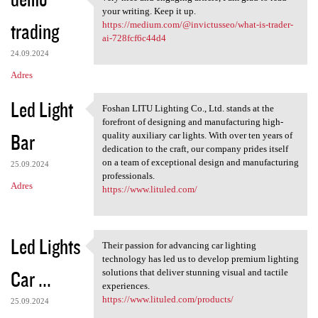
very nice and engaging
o
your writing. Keep it up.
trading
m
https://medium.com/@invictusseo/what-is-trader-
ai-728fcf6c44d4
e
24.09.2024
n
Adres
t
Led Light
a
Foshan LITU Lighting Co., Ltd. stands at the
Foshan LITU Lighting Co., Ltd
forefront of designing and manufacturing high-
r
Bar
quality auxiliary car lights. With over ten years of
z
dedication to the craft, our company prides itself
on a team of exceptional design and manufacturing
e
25.09.2024
professionals.
Adres
https://www.lituled.com/
Led Lights
Their passion for advancing car lighting
Their passion for advancing
technology has led us to develop premium lighting
Car ...
solutions that deliver stunning visual and tactile
experiences.
https://www.lituled.com/products/
25.09.2024