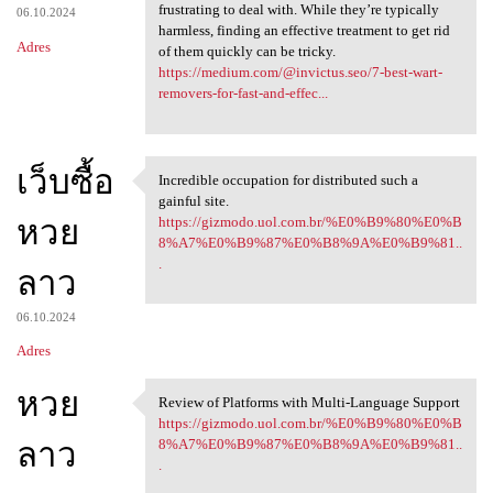
frustrating to deal with. While they’re typically
06.10.2024
harmless, finding an effective treatment to get rid
Adres
of them quickly can be tricky.
https://medium.com/@invictus.seo/7-best-wart-
removers-for-fast-and-effec...
เว็บซื้อ
Incredible occupation for distributed such a
Incredible occupation for
gainful site.
หวย
https://gizmodo.uol.com.br/%E0%B9%80%E0%B
8%A7%E0%B9%87%E0%B8%9A%E0%B9%81..
.
ลาว
06.10.2024
Adres
หวย
Review of Platforms with Multi-Language Support
Review of Platforms with
https://gizmodo.uol.com.br/%E0%B9%80%E0%B
ลาว
8%A7%E0%B9%87%E0%B8%9A%E0%B9%81..
.