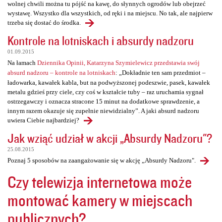
wolnej chwili można tu pójść na kawę, do słynnych ogrodów lub obejrzeć
wystawę. Wszystko dla wszystkich, od ręki i na miejscu. No tak, ale najpierw
trzeba się dostać do środka.
Kontrole na lotniskach i absurdy nadzoru
01.09.2015
Na łamach
Dziennika Opinii, Katarzyna Szymielewicz przedstawia swój
absurd nadzoru – kontrole na lotniskach
: „Dokładnie ten sam przedmiot –
ładowarka, kawałek kabla, but na podwyższonej podeszwie, pasek, kawałek
metalu gdzieś przy ciele, czy coś w kształcie tuby – raz uruchamia sygnał
ostrzegawczy i oznacza stracone 15 minut na dodatkowe sprawdzenie, a
innym razem okazuje się zupełnie niewidzialny”. A jaki absurd nadzoru
uwiera Ciebie najbardziej?
Jak wziąć udział w akcji „Absurdy Nadzoru"?
25.08.2015
Poznaj 5 sposobów na zaangażowanie się w akcję „Absurdy Nadzoru".
Czy telewizja internetowa może
montować kamery w miejscach
publicznych?