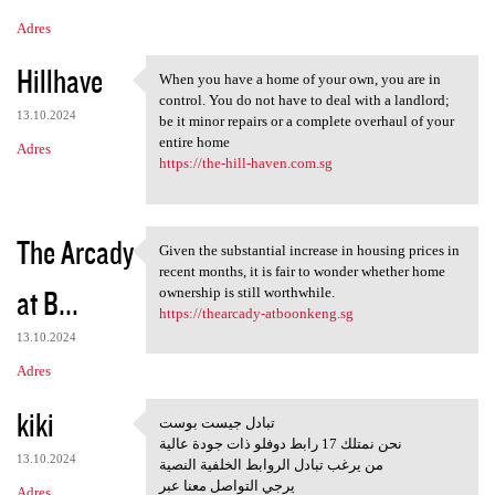
Adres
Hillhave
When you have a home of your own, you are in
When you have a home of your
control. You do not have to deal with a landlord;
13.10.2024
be it minor repairs or a complete overhaul of your
entire home
Adres
https://the-hill-haven.com.sg
The Arcady
Given the substantial increase in housing prices in
Given the substantial
recent months, it is fair to wonder whether home
at B...
ownership is still worthwhile.
https://thearcady-atboonkeng.sg
13.10.2024
Adres
kiki
تبادل جيست بوست
تبادل جيست بوست
نحن نمتلك 17 رابط دوفلو ذات جودة عالية
13.10.2024
من يرغب تبادل الروابط الخلفية النصية
يرجي التواصل معنا عبر
Adres