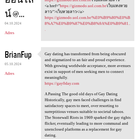
<a href="
https://gizmodo.uol.com.br/
เว็บแทงหวย
น์ @...
ลาว/">เว็บหวยลาว</a>
https://gizmodo.uol.com.br/%E0%B9%80%E0%B
8%A7%E0%B9%87%E0%B8%9A%E0%B9%81..
04.10.2024
.
Adres
BrianFup
Gay dating has transformed from being obscured
Gay dating has transformed
and stigmatized to an fair and proud experience.
05.10.2024
With growing worldwide acceptance, more avenues
exist in support of men seeking men to connect
Adres
meaningfully.
https://gay0day.com
A Passing The good old days of Gay Dating
Historically, gay men faced challenges in find
satisfactory spaces to meet, over resorting to
surreptitious venues suitable to societal taboos.
The Stonewall Riots in 1969 sparked the gay rights
flicker, eventually leading to more communal and
unenclosed platforms as a replacement for gay
dating.