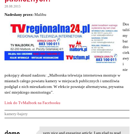
28.08.2015
Nadesłany przez:
Malibu
Dos
taliś
my
bar
dzo
ciek
awy
i
nie
pokojący absurd nadzoru: „Malborska telewizja internetowa montuje w
miastach całego powiatu kamery w miejscach publicznych i umożliwia
podgląd z nich mieszkańcom. W efekcie powstaje alternatywna, prywatna
sieć miejskiego monitoringu”.
Link do TvMalbork na Facebooku
kamery-bajery
K
demo
very nice and engaging article, I am glad to read