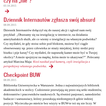
czy na „nie”?
03.10.2015
Dziennik Internautów zgłasza swój absurd
08.09.2015
Dziennik Internautów dołączył się do naszej akcji i zgłosił nam swój
przykład: „Oburzamy się na inwigilację w internecie, na działania
amerykańskich służb, ale co wiemy o inwigilacji na własnym podwórku?
Czy myślałeś, że gdy stoisz sobie pod blokiem, możesz być ciągle
obserwowany np. przez człowieka ze straży miejskiej, który siedzi przy
biurku i pije kawę? Czy myślałeś, ile naprawdę kamer może być w Twojej
okolicy? A może spojrzysz na mapkę, która może to ukazywać?”. Polecamy
artykuł Marcina Maja:
Ktoś nasikał pod kamerą, czyli inwigilacja z
perspektywy własnego podwórka
.
Checkpoint BUW
08.09.2015
Biblioteka Uniwersytecka w Warszawie. Jedna z najważniejszych bibliotek
akademickich w stolicy. Codziennie przewijają się przez nią setki studentów,
doktorantów i pracowników naukowych. Są również pasjonaci, samodzielni
badacze i warszawiacy, którzy poszukują niedostępnych gdzie indziej
pozycji. Wycieczka po mieście bez wizyty w BUW-ie też się nie liczy. W