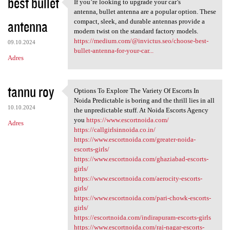
best bullet
If you’re looking to upgrade your car’s
If you’re looking to upgrade
antenna, bullet antenna are a popular option. These
antenna
compact, sleek, and durable antennas provide a
modern twist on the standard factory models.
https://medium.com/@invictus.seo/choose-best-
09.10.2024
bullet-antenna-for-your-car...
Adres
tannu roy
Options To Explore The Variety Of Escorts In
Options To Explore The
Noida Predictable is boring and the thrill lies in all
10.10.2024
the unpredictable stuff. At Noida Escorts Agency
you
https://www.escortnoida.com/
Adres
https://callgirlsinnoida.co.in/
https://www.escortnoida.com/greater-noida-
escorts-girls/
https://www.escortnoida.com/ghaziabad-escorts-
girls/
https://www.escortnoida.com/aerocity-escorts-
girls/
https://www.escortnoida.com/pari-chowk-escorts-
girls/
https://escortnoida.com/indirapuram-escorts-girls
https://www.escortnoida.com/raj-nagar-escorts-