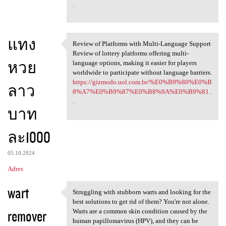
.
แทง
Review of Platforms with Multi-Language Support
Review of Platforms with
Review of lottery platforms offering multi-
หวย
language options, making it easier for players
worldwide to participate without language barriers.
https://gizmodo.uol.com.br/%E0%B9%80%E0%B
ลาว
8%A7%E0%B9%87%E0%B8%9A%E0%B9%81..
.
บาท
ละ1000
05.10.2024
Adres
wart
Struggling with stubborn warts and looking for the
Struggling with stubborn
best solutions to get rid of them? You're not alone.
remover
Warts are a common skin condition caused by the
human papillomavirus (HPV), and they can be