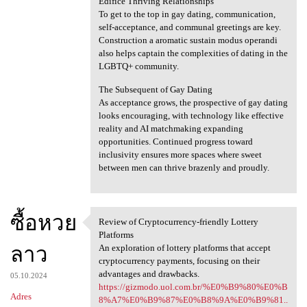
Edifice Thriving Relationships
To get to the top in gay dating, communication,
self-acceptance, and communal greetings are key.
Construction a aromatic sustain modus operandi
also helps captain the complexities of dating in the
LGBTQ+ community.
The Subsequent of Gay Dating
As acceptance grows, the prospective of gay dating
looks encouraging, with technology like effective
reality and AI matchmaking expanding
opportunities. Continued progress toward
inclusivity ensures more spaces where sweet
between men can thrive brazenly and proudly.
ซื้อหวย
Review of Cryptocurrency-friendly Lottery
Review of Cryptocurrency
Platforms
ลาว
An exploration of lottery platforms that accept
cryptocurrency payments, focusing on their
advantages and drawbacks.
05.10.2024
https://gizmodo.uol.com.br/%E0%B9%80%E0%B
Adres
8%A7%E0%B9%87%E0%B8%9A%E0%B9%81..