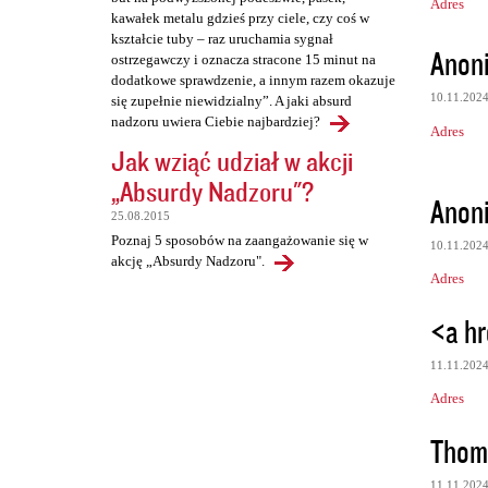
Adres
kawałek metalu gdzieś przy ciele, czy coś w
kształcie tuby – raz uruchamia sygnał
Anon
ostrzegawczy i oznacza stracone 15 minut na
dodatkowe sprawdzenie, a innym razem okazuje
10.11.202
się zupełnie niewidzialny”. A jaki absurd
nadzoru uwiera Ciebie najbardziej?
Adres
Jak wziąć udział w akcji
„Absurdy Nadzoru"?
Anon
25.08.2015
Poznaj 5 sposobów na zaangażowanie się w
10.11.202
akcję „Absurdy Nadzoru".
Adres
<a hr
11.11.202
Adres
Thom
11.11.202