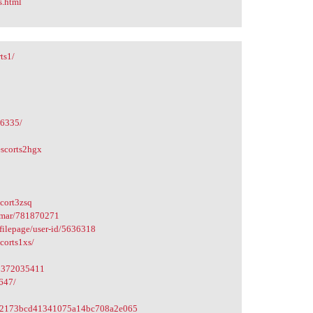
s.html
ts1/
86335/
escorts2hgx
scort3zsq
Kumar/781870271
ofilepage/user-id/5636318
corts1xs/
68372035411
647/
bb52173bcd41341075a14bc708a2e065