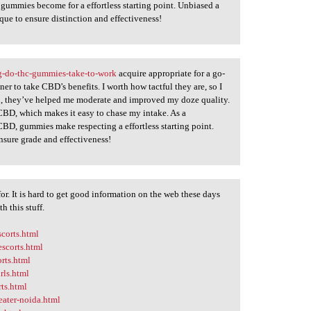
gummies become for a effortless starting point. Unbiased a
e to ensure distinction and effectiveness!
-do-thc-gummies-take-to-work
acquire appropriate for a go-
er to take CBD’s benefits. I worth how tactful they are, so I
, they’ve helped me moderate and improved my doze quality.
 CBD, which makes it easy to chase my intake. As a
CBD, gummies make respecting a effortless starting point.
nsure grade and effectiveness!
or. It is hard to get good information on the web these days
h this stuff.
corts.html
escorts.html
rts.html
rls.html
ts.html
eater-noida.html