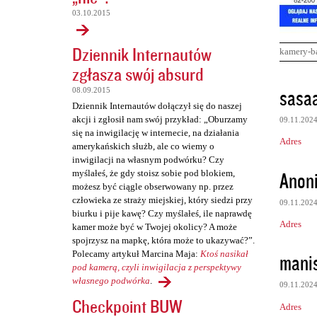
03.10.2015
Dziennik Internautów
kamery-b
zgłasza swój absurd
K
sasa
08.09.2015
o
Dziennik Internautów dołączył się do naszej
akcji i zgłosił nam swój przykład: „Oburzamy
09.11.202
m
się na inwigilację w internecie, na działania
Adres
e
amerykańskich służb, ale co wiemy o
inwigilacji na własnym podwórku? Czy
n
Anon
myślałeś, że gdy stoisz sobie pod blokiem,
t
możesz być ciągle obserwowany np. przez
człowieka ze straży miejskiej, który siedzi przy
a
09.11.202
biurku i pije kawę? Czy myślałeś, ile naprawdę
r
Adres
kamer może być w Twojej okolicy? A może
spojrzysz na mapkę, która może to ukazywać?”.
z
Polecamy artykuł Marcina Maja:
Ktoś nasikał
mani
e
pod kamerą, czyli inwigilacja z perspektywy
własnego podwórka
.
09.11.202
Checkpoint BUW
Adres