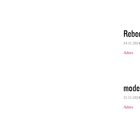
Rebe
14.11.202
Adres
model
15.11.202
Adres