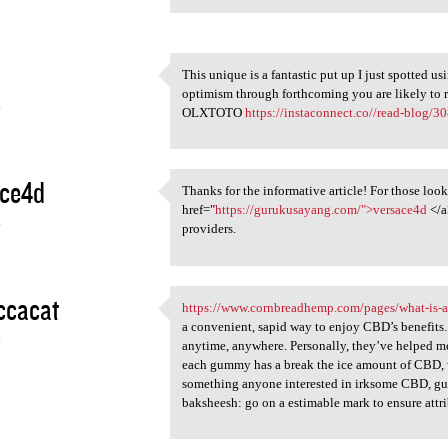
This unique is a fantastic put up I just spotted u
This unique is a fantastic
optimism through forthcoming you are likely to re
4
OLXTOTO
https://instaconnect.co//read-blog/3
ace4d
Thanks for the informative article! For those look
Thanks for the informative
href="
https://gurukusayang.com/">versace4d
</a
4
providers.
ccacat
https://www.cornbreadhemp.com/pages/what-is-
https://www.cornbreadhemp.com
a convenient, sapid way to enjoy CBD’s benefits. 
4
anytime, anywhere. Personally, they’ve helped me
each gummy has a break the ice amount of CBD, w
something anyone interested in irksome CBD, gummi
baksheesh: go on a estimable mark to ensure attri