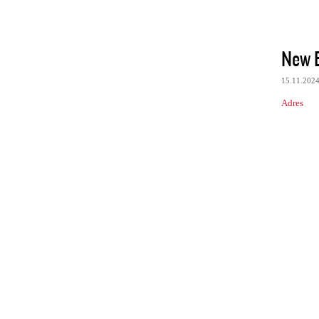
New E
15.11.202
Adres