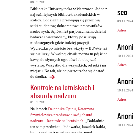
08.09.2015
seo
Biblioteka Uniwersytecka w Warszawie. Jedna z
najważniejszych bibliotek akademickich w
stolicy. Codziennie przewijają się przez nią
09.11.202
setki studentów, doktorantów i pracowników
Adres
naukowych. Są również pasjonaci, samodzielni
badacze i warszawiacy, którzy poszukują
niedostępnych gdzie indziej pozycji.
Anon
Wycieczka po mieście bez wizyty w BUW-ie też
się nie liczy. W wolnej chwili można tu pójść na
10.11.202
kawę, do słynnych ogrodów lub obejrzeć
Adres
wystawę. Wszystko dla wszystkich, od ręki i na
miejscu. No tak, ale najpierw trzeba się dostać
do środka.
Anon
Kontrole na lotniskach i
10.11.202
absurdy nadzoru
Adres
01.09.2015
Na łamach
Dziennika Opinii, Katarzyna
Anon
Szymielewicz przedstawia swój absurd
nadzoru – kontrole na lotniskach
: „Dokładnie
10.11.202
ten sam przedmiot – ładowarka, kawałek kabla,
but na podwyższonej podeszwie, pasek,