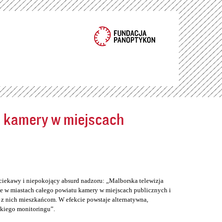
ć kamery w miejscach
ciekawy i niepokojący absurd nadzoru: „Malborska telewizja
e w miastach całego powiatu kamery w miejscach publicznych i
z nich mieszkańcom. W efekcie powstaje alternatywna,
skiego monitoringu”.