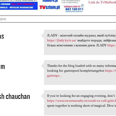
Link do TvMalbork
ajery
as
JLADY - жіночий онлайн-журнал, який публіку
JLADY - жіночий онлайн-журна
https://jlady.kyiv.ua/
знайдете поради, лайфхаки
4
більш жіночними з кожним днем. JLADY
https:
im
Thanks for the blog loaded with so many informa
Thanks for the blog loaded
looking for. gartenpool komplettangebot
https:/
4
gartenpo...
sh chauchan
If you’re looking for an engaging evening, don’t 
If you’re looking for an
https://www.escortsnearby.in/south-ex-call-girls.
4
spent together is nothing short of magical. Dive 