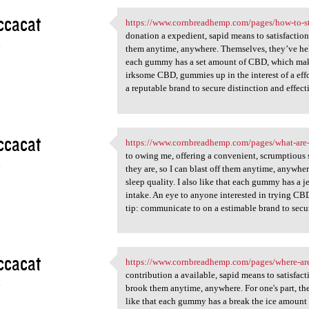
ccacat
https://www.cornbreadhemp.com/pages/how-to-s
https://www.cornbreadhemp.com
donation a expedient, sapid means to satisfaction 
4
them anytime, anywhere. Themselves, they’ve hel
each gummy has a set amount of CBD, which makes
irksome CBD, gummies up in the interest of a effo
a reputable brand to secure distinction and effect
ccacat
https://www.cornbreadhemp.com/pages/what-are
https://www.cornbreadhemp.com
to owing me, offering a convenient, scrumptious 
4
they are, so I can blast off them anytime, anywh
sleep quality. I also like that each gummy has a
intake. An eye to anyone interested in trying CBD
tip: communicate to on a estimable brand to secur
ccacat
https://www.cornbreadhemp.com/pages/where-ar
https://www.cornbreadhemp.com
contribution a available, sapid means to satisfact
4
brook them anytime, anywhere. For one's part, th
like that each gummy has a break the ice amount 