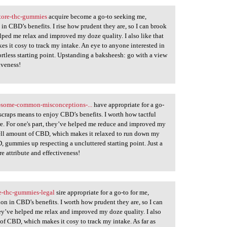
tore-thc-gummies
acquire become a go-to seeking me,
in CBD’s benefits. I rise how prudent they are, so I can brook
ped me relax and improved my doze quality. I also like that
 it cosy to track my intake. An eye to anyone interested in
rtless starting point. Upstanding a baksheesh: go with a view
iveness!
-some-common-misconceptions-...
have appropriate for a go-
scraps means to enjoy CBD’s benefits. I worth how tactful
ere. For one's part, they’ve helped me reduce and improved my
 jell amount of CBD, which makes it relaxed to run down my
, gummies up respecting a uncluttered starting point. Just a
e attribute and effectiveness!
e-thc-gummies-legal
sire appropriate for a go-to for me,
ion in CBD’s benefits. I worth how prudent they are, so I can
ey’ve helped me relax and improved my doze quality. I also
of CBD, which makes it cosy to track my intake. As far as