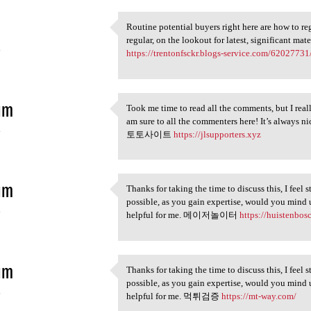
Routine potential buyers right here are how to reg
Routine potential buyers
regular, on the lookout for latest, significant mat
4
https://trentonfsckr.blogs-service.com/62027731/
im
Took me time to read all the comments, but I reall
Took me time to read all the
am sure to all the commenters here! It’s always n
4
토토사이트
https://jlsupporters.xyz
im
Thanks for taking the time to discuss this, I feel 
Thanks for taking the time to
possible, as you gain expertise, would you mind 
4
helpful for me. 메이저놀이터
https://huistenbosc
im
Thanks for taking the time to discuss this, I feel 
Thanks for taking the time to
possible, as you gain expertise, would you mind 
4
helpful for me. 먹튀검증
https://mt-way.com/