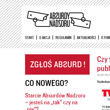
START
O AKCJI
REGULAMIN
AKTUALNOŚCI
O FUN
Czy 
publ
28.08.201
CO NOWEGO?
Nadesłan
Starcie Absurdów Nadzoru
– jesteś na „tak” czy na
„nie”?