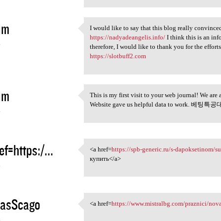
im
I would like to say that this blog really conv
I would like to say that this
https://nadyadeangelis.info/
I think this is an in
4
therefore, I would like to thank you for the ef
https://slotbuff2.com
im
This is my first visit to your web journal! We are
This is my first visit to
Website gave us helpful data to work. 베팅특
4
ef=https:/...
<a href=
https://spb-generic.ru/s-dapoksetinom/su
<a href=https://spb-generic
купить</a>
4
asScago
<a href=
https://www.mistralbg.com/praznici/nov
<a href=https://www.mistralbg
4