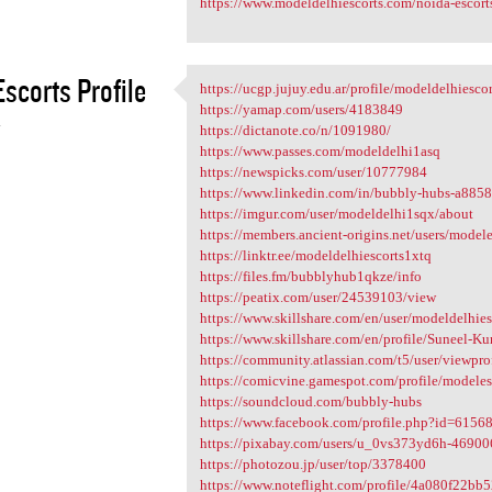
https://www.modeldelhiescorts.com/noida-escort
scorts Profile
https://ucgp.jujuy.edu.ar/profile/modeldelhiescor
https://ucgp.jujuy.edu.ar
https://yamap.com/users/4183849
4
https://dictanote.co/n/1091980/
https://www.passes.com/modeldelhi1asq
https://newspicks.com/user/10777984
https://www.linkedin.com/in/bubbly-hubs-a885
https://imgur.com/user/modeldelhi1sqx/about
https://members.ancient-origins.net/users/model
https://linktr.ee/modeldelhiescorts1xtq
https://files.fm/bubblyhub1qkze/info
https://peatix.com/user/24539103/view
https://www.skillshare.com/en/user/modeldelhie
https://www.skillshare.com/en/profile/Suneel-
https://community.atlassian.com/t5/user/viewpr
https://comicvine.gamespot.com/profile/modeles
https://soundcloud.com/bubbly-hubs
https://www.facebook.com/profile.php?id=615
https://pixabay.com/users/u_0vs373yd6h-46900
https://photozou.jp/user/top/3378400
https://www.noteflight.com/profile/4a080f22