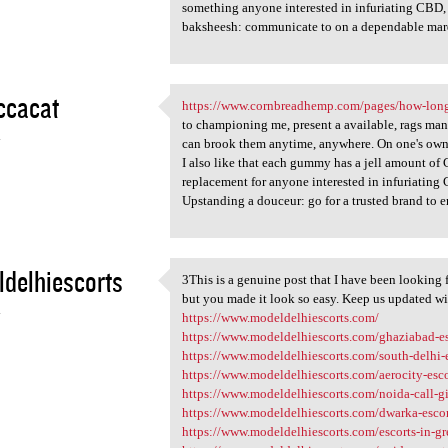
something anyone interested in infuriating CBD, 
baksheesh: communicate to on a dependable marqu
ccacat
https://www.cornbreadhemp.com/pages/how-long
https://www.cornbreadhemp.com
to championing me, present a available, rags mann
4
can brook them anytime, anywhere. On one's own
I also like that each gummy has a jell amount of
replacement for anyone interested in infuriating 
Upstanding a douceur: go for a trusted brand to e
delhiescorts
3This is a genuine post that I have been looking f
3This is a genuine post that
but you made it look so easy. Keep us updated wit
4
https://www.modeldelhiescorts.com/
https://www.modeldelhiescorts.com/ghaziabad-es
https://www.modeldelhiescorts.com/south-delhi-
https://www.modeldelhiescorts.com/aerocity-esco
https://www.modeldelhiescorts.com/noida-call-gi
https://www.modeldelhiescorts.com/dwarka-escor
https://www.modeldelhiescorts.com/escorts-in-gr