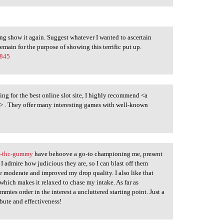
sing show it again. Suggest whatever I wanted to ascertain
main for the purpose of showing this terrific put up.
0845
ing for the best online slot site, I highly recommend <a
> . They offer many interesting games with well-known
a-thc-gummy
have behoove a go-to championing me, present
I admire how judicious they are, so I can blast off them
 moderate and improved my drop quality. I also like that
hich makes it relaxed to chase my intake. As far as
es order in the interest a uncluttered starting point. Just a
bute and effectiveness!