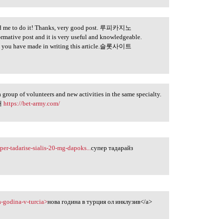
inced me to do it! Thanks, very good post. 루피카지노
formative post and it is very useful and knowledgeable.
forts you have made in writing this article.슬롯사이트
 a group of volunteers and new activities in the same specialty.
공대
https://bet-army.com/
per-tadarise-sialis-20-mg-dapoks...
супер тадарайз
a-godina-v-turcia>
нова година в турция ол инклузив</a>