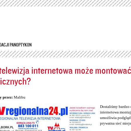
Przejdź
do
treści
DACJI PANOPTYKON
telewizja internetowa może montowa
icznych?
5
y przez:
Malibu
Dostaliśmy bardzo 
internetowa montuj
umożliwia podgląd 
prywatna sieć miej