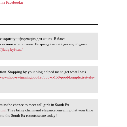
 na Facebooku
є корисну інформацію для жінок. В блозі
л
 та інші жіночі теми. Покращуйте свій досвід і будьте
//jlady.kyiv.ua/
tion. Stopping by your blog helped me to get what I was
/www.shop-swimmingpool.at/550-x-150-pool-komplettset-alu-
miss the chance to meet call girls in South Ex
html
. They bring charm and elegance, ensuring that your time
into the South Ex escorts scene today!