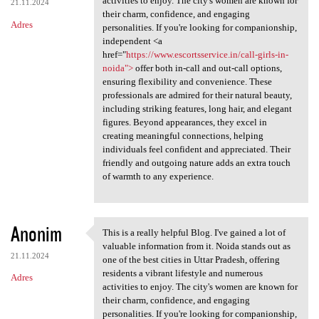
activities to enjoy. The city's women are known for
21.11.2024
their charm, confidence, and engaging
Adres
personalities. If you're looking for companionship,
independent <a
href="
https://www.escortsservice.in/call-girls-in-
noida">
offer both in-call and out-call options,
ensuring flexibility and convenience. These
professionals are admired for their natural beauty,
including striking features, long hair, and elegant
figures. Beyond appearances, they excel in
creating meaningful connections, helping
individuals feel confident and appreciated. Their
friendly and outgoing nature adds an extra touch
of warmth to any experience.
Anonim
This is a really helpful Blog. I've gained a lot of
This is a really helpful Blog
valuable information from it. Noida stands out as
21.11.2024
one of the best cities in Uttar Pradesh, offering
residents a vibrant lifestyle and numerous
Adres
activities to enjoy. The city's women are known for
their charm, confidence, and engaging
personalities. If you're looking for companionship,