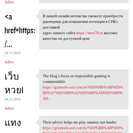
Adres
<a
В нашей онлайн аптеке вы сможете приобрести
В нашей онлайн аптеке вы
дженерики для повышения потенции в СПБ с
href=https:
доставкой
адрес нашего сайта
https://men78.ru
высокое
качество по доступной цене
/...
24.11.2024
Adres
เว็บ
The blog’s focus on responsible gaming is
The blog’s focus on
commendable
หวย1
https://gizmodo.uol.com.br/%E0%B8%AB%E0%
B8%A7%E0%B8%A2%E0%B8%AD%E0%B8%
AD...
24.11.2024
Adres
แทง
Their advice helps me play smarter, not harder
Their advice helps me play
https://gizmodo.uol.com.br/%E0%B8%AB%E0%