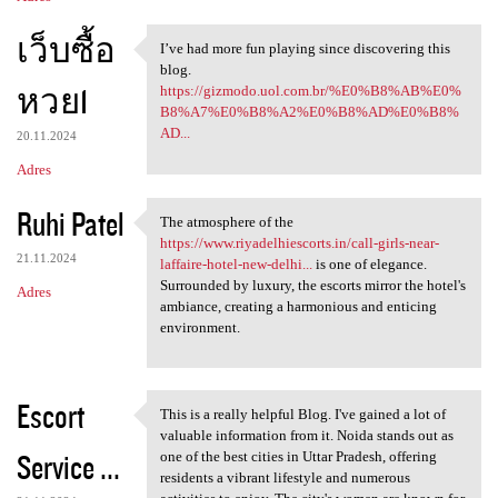
เว็บซื้อ
I’ve had more fun playing since discovering this
I’ve had more fun playing
blog.
หวย1
https://gizmodo.uol.com.br/%E0%B8%AB%E0%
B8%A7%E0%B8%A2%E0%B8%AD%E0%B8%
AD...
20.11.2024
Adres
Ruhi Patel
The atmosphere of the
The atmosphere of the https:
https://www.riyadelhiescorts.in/call-girls-near-
21.11.2024
laffaire-hotel-new-delhi...
is one of elegance.
Surrounded by luxury, the escorts mirror the hotel's
Adres
ambiance, creating a harmonious and enticing
environment.
Escort
This is a really helpful Blog. I've gained a lot of
This is a really helpful Blog
valuable information from it. Noida stands out as
Service ...
one of the best cities in Uttar Pradesh, offering
residents a vibrant lifestyle and numerous