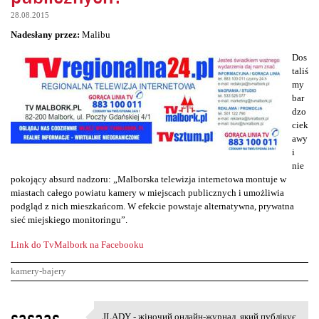
28.08.2015
Nadesłany przez:
Malibu
Dos
taliś
my
bar
dzo
ciek
awy
i
nie
pokojący absurd nadzoru: „Malborska telewizja internetowa montuje w
miastach całego powiatu kamery w miejscach publicznych i umożliwia
podgląd z nich mieszkańcom. W efekcie powstaje alternatywna, prywatna
sieć miejskiego monitoringu”.
Link do TvMalbork na Facebooku
kamery-bajery
K
sasaas
JLADY - жіночий онлайн-журнал, який публікує