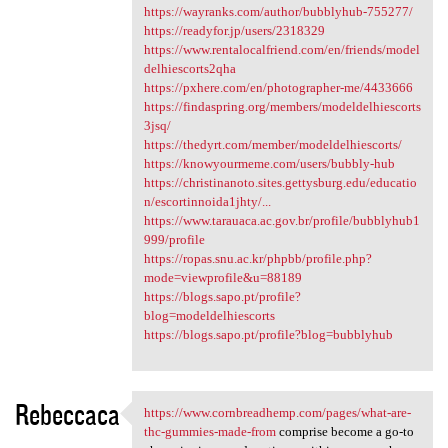
https://wayranks.com/author/bubblyhub-755277/
https://readyfor.jp/users/2318329
https://www.rentalocalfriend.com/en/friends/model
delhiescorts2qha
https://pxhere.com/en/photographer-me/4433666
https://findaspring.org/members/modeldelhiescorts
3jsq/
https://thedyrt.com/member/modeldelhiescorts/
https://knowyourmeme.com/users/bubbly-hub
https://christinanoto.sites.gettysburg.edu/educatio
n/escortinnoida1jhty/...
https://www.tarauaca.ac.gov.br/profile/bubblyhub1
999/profile
https://ropas.snu.ac.kr/phpbb/profile.php?
mode=viewprofile&u=88189
https://blogs.sapo.pt/profile?
blog=modeldelhiescorts
https://blogs.sapo.pt/profile?blog=bubblyhub
Rebeccaca
https://www.cornbreadhemp.com/pages/what-are-
https://www.cornbreadhemp.com
thc-gummies-made-from
comprise become a go-to