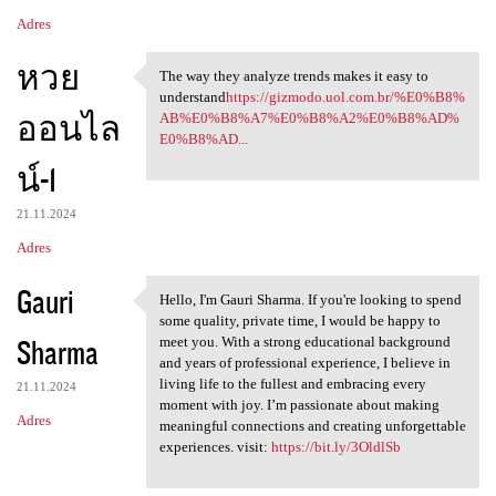
Adres
หวย
The way they analyze trends makes it easy to
The way they analyze trends
understand
https://gizmodo.uol.com.br/%E0%B8%
ออนไล
AB%E0%B8%A7%E0%B8%A2%E0%B8%AD%
E0%B8%AD...
น์-1
21.11.2024
Adres
Gauri
Hello, I'm Gauri Sharma. If you're looking to spend
Hello, I'm Gauri Sharma. If
some quality, private time, I would be happy to
Sharma
meet you. With a strong educational background
and years of professional experience, I believe in
living life to the fullest and embracing every
21.11.2024
moment with joy. I’m passionate about making
Adres
meaningful connections and creating unforgettable
experiences. visit:
https://bit.ly/3OldlSb