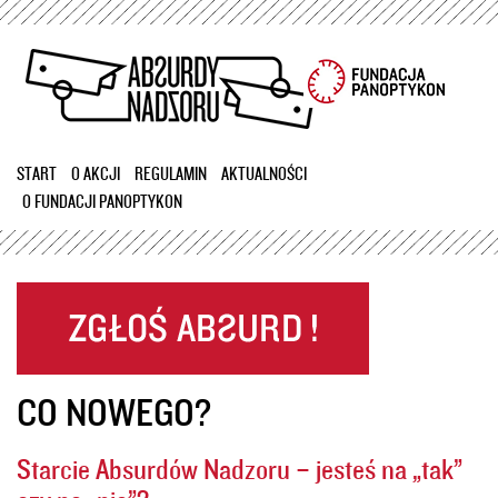
Przejdź
do
treści
START
O AKCJI
REGULAMIN
AKTUALNOŚCI
O FUNDACJI PANOPTYKON
CO NOWEGO?
Starcie Absurdów Nadzoru – jesteś na „tak”