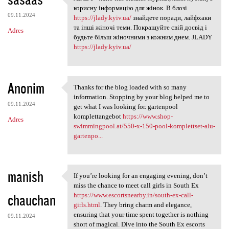
JLADY - жіночий онлайн-журнал
o
корисну інформацію для жінок. В блозі
09.11.2024
m
https://jlady.kyiv.ua/
знайдете поради, лайфхаки
та інші жіночі теми. Покращуйте свій досвід і
Adres
e
будьте більш жіночними з кожним днем. JLADY
n
https://jlady.kyiv.ua/
t
a
Anonim
Thanks for the blog loaded with so many
r
Thanks for the blog loaded
information. Stopping by your blog helped me to
z
09.11.2024
get what I was looking for. gartenpool
komplettangebot
https://www.shop-
e
Adres
swimmingpool.at/550-x-150-pool-komplettset-alu-
gartenpo...
manish
If you’re looking for an engaging evening, don’t
If you’re looking for an
miss the chance to meet call girls in South Ex
chauchan
https://www.escortsnearby.in/south-ex-call-
girls.html
. They bring charm and elegance,
ensuring that your time spent together is nothing
09.11.2024
short of magical. Dive into the South Ex escorts