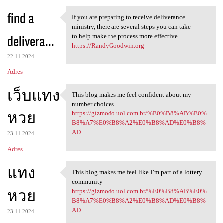
find a
If you are preparing to receive deliverance
If you are preparing to
ministry, there are several steps you can take
delivera...
to help make the process more effective
https://RandyGoodwin.org
22.11.2024
Adres
เว็บแทง
This blog makes me feel confident about my
This blog makes me feel
number choices
หวย
https://gizmodo.uol.com.br/%E0%B8%AB%E0%
B8%A7%E0%B8%A2%E0%B8%AD%E0%B8%
AD...
23.11.2024
Adres
แทง
This blog makes me feel like I’m part of a lottery
This blog makes me feel like
community
หวย
https://gizmodo.uol.com.br/%E0%B8%AB%E0%
B8%A7%E0%B8%A2%E0%B8%AD%E0%B8%
AD...
23.11.2024