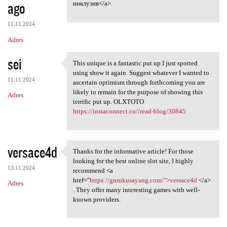
ago
инклузив</a>
11.11.2024
Adres
sei
This unique is a fantastic put up I just spotted
This unique is a fantastic
using show it again. Suggest whatever I wanted to
11.11.2024
ascertain optimism through forthcoming you are
likely to remain for the purpose of showing this
Adres
terrific put up. OLXTOTO
https://instaconnect.co//read-blog/30845
versace4d
Thanks for the informative article! For those
Thanks for the informative
looking for the best online slot site, I highly
13.11.2024
recommend <a
href="
https://gurukusayang.com/">versace4d
</a>
Adres
. They offer many interesting games with well-
known providers.