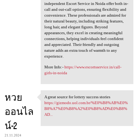
independent Escort Service in Noida offer both in-
call and out-call options, ensuring flexibility and
convenience. These professionals are admired for
their natural beauty, including striking features,
long hair, and elegant figures. Beyond
appearances, they excel in creating meaningful
connections, helping individuals feel confident
and appreciated. Their friendly and outgoing
nature adds an extra touch of warmth to any
experience.
More Info:-
https://www.escortsservice.in/call-
girls-in-noida
หวย
A great source for lottery success stories
A great source for lottery
https://gizmodo.uol.com.br/%E0%B8%AB%E0%
ออนไล
B8%A7%E0%B8%A2%E0%B8%AD%E0%B8%
AD...
น์-2
21.11.2024