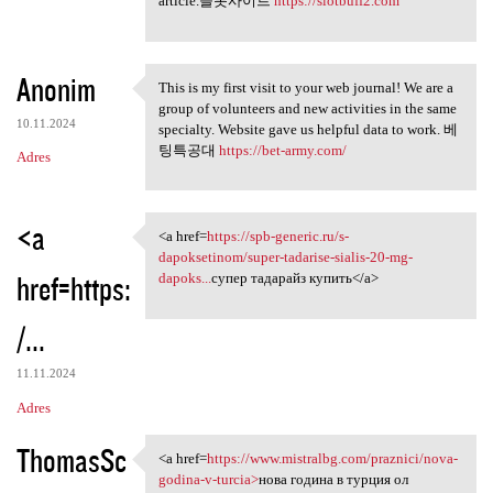
article.슬롯사이트
https://slotbuff2.com
Anonim
This is my first visit to your web journal! We are a
This is my first visit to
group of volunteers and new activities in the same
10.11.2024
specialty. Website gave us helpful data to work. 베
팅특공대
https://bet-army.com/
Adres
<a
<a href=
https://spb-generic.ru/s-
<a href=https://spb-generic
dapoksetinom/super-tadarise-sialis-20-mg-
href=https:
dapoks...
супер тадарайз купить</a>
/...
11.11.2024
Adres
ThomasSc
<a href=
https://www.mistralbg.com/praznici/nova-
<a href=https://www.mistralbg
godina-v-turcia>
нова година в турция ол