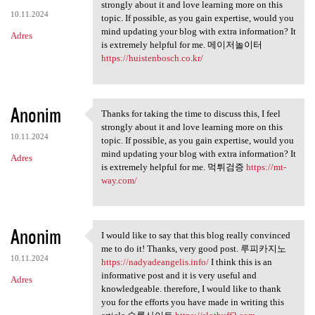
Thanks for taking the time to
strongly about it and love learning more on this
10.11.2024
topic. If possible, as you gain expertise, would you
mind updating your blog with extra information? It
Adres
is extremely helpful for me. 메이저놀이터
https://huistenbosch.co.kr/
Anonim
Thanks for taking the time to discuss this, I feel
Thanks for taking the time to
strongly about it and love learning more on this
10.11.2024
topic. If possible, as you gain expertise, would you
mind updating your blog with extra information? It
Adres
is extremely helpful for me. 먹튀검증
https://mt-
way.com/
Anonim
I would like to say that this blog really convinced
I would like to say that this
me to do it! Thanks, very good post. 루피카지노
10.11.2024
https://nadyadeangelis.info/
I think this is an
informative post and it is very useful and
Adres
knowledgeable. therefore, I would like to thank
you for the efforts you have made in writing this