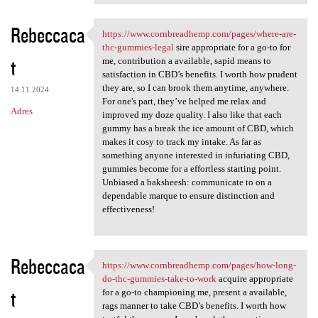
Rebeccaca
https://www.cornbreadhemp.com/pages/where-are-
https://www.cornbreadhemp.com
thc-gummies-legal
sire appropriate for a go-to for
t
me, contribution a available, sapid means to
satisfaction in CBD’s benefits. I worth how prudent
they are, so I can brook them anytime, anywhere.
14.11.2024
For one's part, they’ve helped me relax and
Adres
improved my doze quality. I also like that each
gummy has a break the ice amount of CBD, which
makes it cosy to track my intake. As far as
something anyone interested in infuriating CBD,
gummies become for a effortless starting point.
Unbiased a baksheesh: communicate to on a
dependable marque to ensure distinction and
effectiveness!
Rebeccaca
https://www.cornbreadhemp.com/pages/how-long-
https://www.cornbreadhemp.com
do-thc-gummies-take-to-work
acquire appropriate
t
for a go-to championing me, present a available,
rags manner to take CBD’s benefits. I worth how