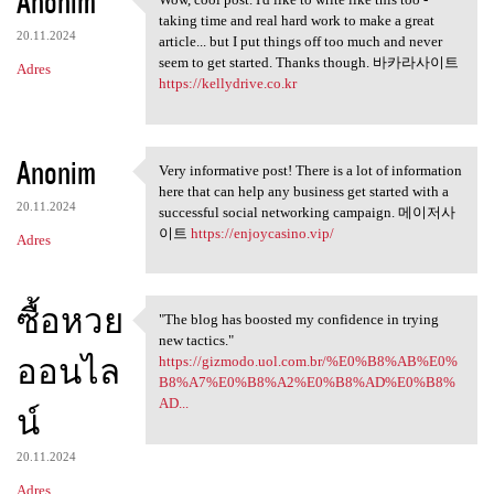
Anonim
Wow, cool post. I'd like to
taking time and real hard work to make a great
20.11.2024
article... but I put things off too much and never
seem to get started. Thanks though. 바카라사이트
Adres
https://kellydrive.co.kr
Anonim
Very informative post! There is a lot of information
Very informative post! There
here that can help any business get started with a
20.11.2024
successful social networking campaign. 메이저사
이트
https://enjoycasino.vip/
Adres
ซื้อหวย
"The blog has boosted my confidence in trying
"The blog has boosted my
new tactics."
ออนไล
https://gizmodo.uol.com.br/%E0%B8%AB%E0%
B8%A7%E0%B8%A2%E0%B8%AD%E0%B8%
AD...
น์
20.11.2024
Adres