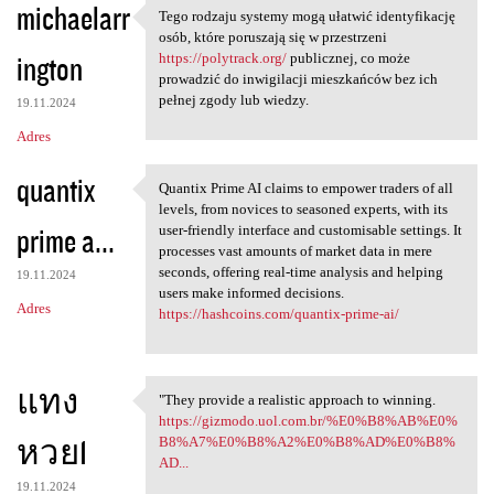
michaelarr
Tego rodzaju systemy mogą ułatwić identyfikację
Tego rodzaju systemy mogą
osób, które poruszają się w przestrzeni
ington
https://polytrack.org/
publicznej, co może
prowadzić do inwigilacji mieszkańców bez ich
pełnej zgody lub wiedzy.
19.11.2024
Adres
quantix
Quantix Prime AI claims to empower traders of all
Quantix Prime AI claims to
levels, from novices to seasoned experts, with its
prime a...
user-friendly interface and customisable settings. It
processes vast amounts of market data in mere
seconds, offering real-time analysis and helping
19.11.2024
users make informed decisions.
Adres
https://hashcoins.com/quantix-prime-ai/
แทง
"They provide a realistic approach to winning.
"They provide a realistic
https://gizmodo.uol.com.br/%E0%B8%AB%E0%
หวย1
B8%A7%E0%B8%A2%E0%B8%AD%E0%B8%
AD...
19.11.2024