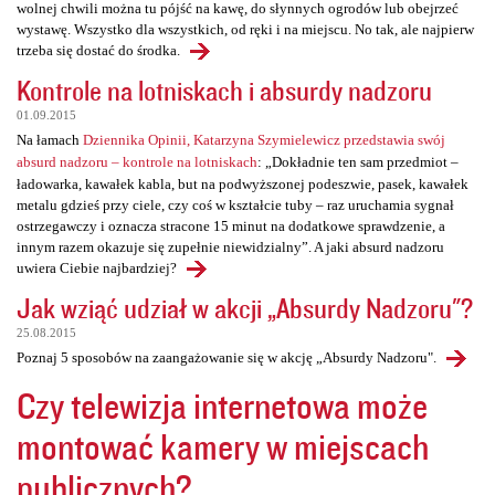
wolnej chwili można tu pójść na kawę, do słynnych ogrodów lub obejrzeć
wystawę. Wszystko dla wszystkich, od ręki i na miejscu. No tak, ale najpierw
trzeba się dostać do środka.
Kontrole na lotniskach i absurdy nadzoru
01.09.2015
Na łamach
Dziennika Opinii, Katarzyna Szymielewicz przedstawia swój
absurd nadzoru – kontrole na lotniskach
: „Dokładnie ten sam przedmiot –
ładowarka, kawałek kabla, but na podwyższonej podeszwie, pasek, kawałek
metalu gdzieś przy ciele, czy coś w kształcie tuby – raz uruchamia sygnał
ostrzegawczy i oznacza stracone 15 minut na dodatkowe sprawdzenie, a
innym razem okazuje się zupełnie niewidzialny”. A jaki absurd nadzoru
uwiera Ciebie najbardziej?
Jak wziąć udział w akcji „Absurdy Nadzoru"?
25.08.2015
Poznaj 5 sposobów na zaangażowanie się w akcję „Absurdy Nadzoru".
Czy telewizja internetowa może
montować kamery w miejscach
publicznych?