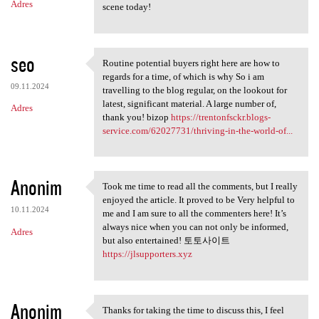
Adres
scene today!
seo
Routine potential buyers right here are how to
Routine potential buyers
regards for a time, of which is why So i am
09.11.2024
travelling to the blog regular, on the lookout for
latest, significant material. A large number of,
Adres
thank you! bizop
https://trentonfsckr.blogs-
service.com/62027731/thriving-in-the-world-of...
Anonim
Took me time to read all the comments, but I really
Took me time to read all the
enjoyed the article. It proved to be Very helpful to
10.11.2024
me and I am sure to all the commenters here! It’s
always nice when you can not only be informed,
Adres
but also entertained! 토토사이트
https://jlsupporters.xyz
Anonim
Thanks for taking the time to discuss this, I feel