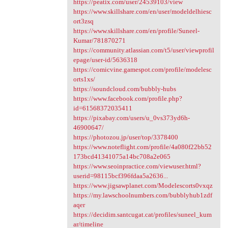
https://peatix.com/user/24539103/view
https://www.skillshare.com/en/user/modeldelhiesc
ort3zsq
https://www.skillshare.com/en/profile/Suneel-
Kumar/781870271
https://community.atlassian.com/t5/user/viewprofil
epage/user-id/5636318
https://comicvine.gamespot.com/profile/modelesc
orts1xs/
https://soundcloud.com/bubbly-hubs
https://www.facebook.com/profile.php?
id=61568372035411
https://pixabay.com/users/u_0vs373yd6h-
46900647/
https://photozou.jp/user/top/3378400
https://www.noteflight.com/profile/4a080f22bb52
173bcd41341075a14bc708a2e065
https://www.seoinpractice.com/viewuser.html?
userid=98115bcf396fdaa5a2636...
https://www.jigsawplanet.com/Modelescorts0vxqz
https://my.lawschoolnumbers.com/bubblyhub1zdf
aqer
https://decidim.santcugat.cat/profiles/suneel_kum
ar/timeline