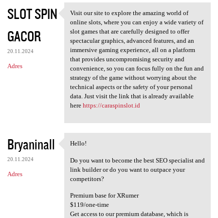
SLOT SPIN
Visit our site to explore the amazing world of
Visit our site to explore the
online slots, where you can enjoy a wide variety of
GACOR
slot games that are carefully designed to offer
spectacular graphics, advanced features, and an
immersive gaming experience, all on a platform
20.11.2024
that provides uncompromising security and
Adres
convenience, so you can focus fully on the fun and
strategy of the game without worrying about the
technical aspects or the safety of your personal
data. Just visit the link that is already available
here
https://caraspinslot.id
Bryaninall
Hello!
Hello!
20.11.2024
Do you want to become the best SEO specialist and
link builder or do you want to outpace your
Adres
competitors?
Premium base for XRumer
$119/one-time
Get access to our premium database, which is