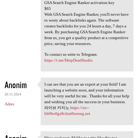
GSA Search Engine Ranker activation key
$65
With GSA Search Engine Ranker, you'll never have
to worry about backlinks again. The software
creates backlinks for you 24 hours a day, 7 days a
week. By purchasing GSA Search Engine Ranker
from us, you get a quality product at a competitive
price, saving your resources.
To contact us write to Telegram:
https://t.me/DropDeadStudio
Anonim
I can see that you are an expert at your field! I am
I can see that you are an
launching a website soon, and your information
20.11.2024
will be very useful for me.. Thanks for all your help
and wishing you all the success in your business.
Adres
라이브 카지노
https://xn--
bb0bo0gz8cfzm9zonug.net
Wow, cool post. I'd like to write like this too -