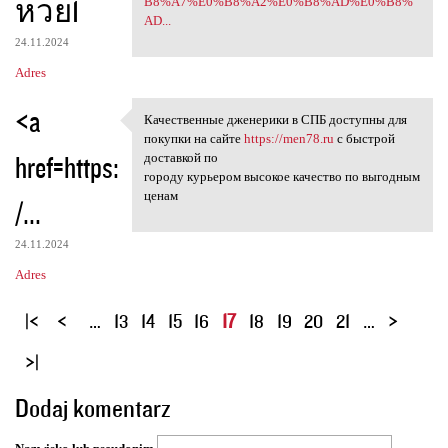
หวย1
B8%A7%E0%B8%A2%E0%B8%AD%E0%B8%
AD...
24.11.2024
Adres
<a
Качественные дженерики в СПБ доступны для
Качественные дженерики в СПБ
покупки на сайте
https://men78.ru
с быстрой
href=https:
доставкой по
городу курьером высокое качество по выгодным
ценам
/...
24.11.2024
Adres
S
…
13
14
15
16
17
18
19
20
21
…
t
r
o
Dodaj komentarz
n