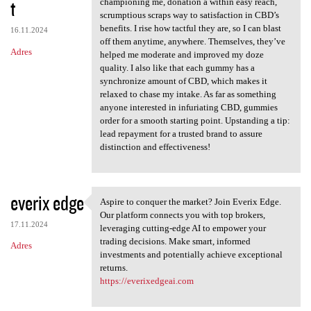
t
championing me, donation a within easy reach,
scrumptious scraps way to satisfaction in CBD’s
benefits. I rise how tactful they are, so I can blast
16.11.2024
off them anytime, anywhere. Themselves, they’ve
Adres
helped me moderate and improved my doze
quality. I also like that each gummy has a
synchronize amount of CBD, which makes it
relaxed to chase my intake. As far as something
anyone interested in infuriating CBD, gummies
order for a smooth starting point. Upstanding a tip:
lead repayment for a trusted brand to assure
distinction and effectiveness!
everix edge
Aspire to conquer the market? Join Everix Edge.
Aspire to conquer the market?
Our platform connects you with top brokers,
17.11.2024
leveraging cutting-edge AI to empower your
trading decisions. Make smart, informed
Adres
investments and potentially achieve exceptional
returns.
https://everixedgeai.com