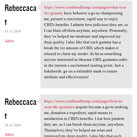
Rebeccaca
https://www.cornbreadhemp.com/pages/what-is-a-
https://www.cornbreadhemp.com
thc-gummy
have behoove a go-to championing
t
me, present a convenient, sapid way to enjoy
CBD’s benefits. I admire how judicious they are, so
I can blast off them anytime, anywhere. Personally,
13.11.2024
they’ve helped me moderate and improved my
Adres
drop quality. I also like that each gummy has a
break the ice amount of CBD, which makes it
relaxed to chase my intake. As far as something
anyone interested in irksome CBD, gummies order
in the interest a uncluttered starting point. Just a
baksheesh: go on a estimable mark to ensure
attribute and effectiveness!
Rebeccaca
https://www.cornbreadhemp.com/pages/how-to-
https://www.cornbreadhemp.com
store-thc-gummies
acquire become a go-to seeking
t
me, donation a expedient, sapid means to
satisfaction in CBD’s benefits. I rise how prudent
they are, so I can brook them anytime, anywhere.
14.11.2024
Themselves, they’ve helped me relax and
Adres
improved my doze quality. I also like that each