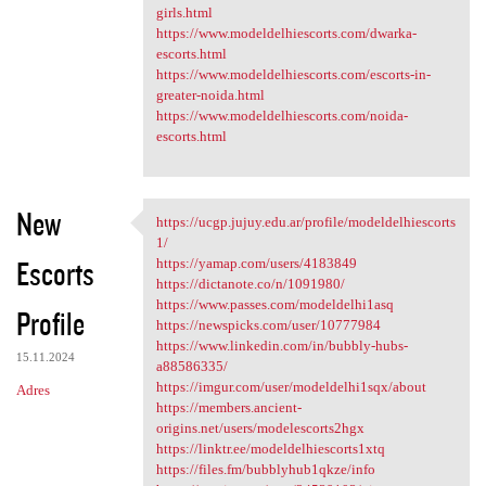
girls.html
https://www.modeldelhiescorts.com/dwarka-
escorts.html
https://www.modeldelhiescorts.com/escorts-in-
greater-noida.html
https://www.modeldelhiescorts.com/noida-
escorts.html
New
https://ucgp.jujuy.edu.ar/profile/modeldelhiescorts
https://ucgp.jujuy.edu.ar
1/
Escorts
https://yamap.com/users/4183849
https://dictanote.co/n/1091980/
https://www.passes.com/modeldelhi1asq
Profile
https://newspicks.com/user/10777984
https://www.linkedin.com/in/bubbly-hubs-
15.11.2024
a88586335/
https://imgur.com/user/modeldelhi1sqx/about
Adres
https://members.ancient-
origins.net/users/modelescorts2hgx
https://linktr.ee/modeldelhiescorts1xtq
https://files.fm/bubblyhub1qkze/info