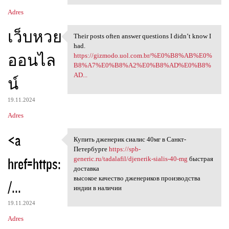
Adres
เว็บหวย
Their posts often answer questions I didn’t know I
Their posts often answer
had.
ออนไล
https://gizmodo.uol.com.br/%E0%B8%AB%E0%
B8%A7%E0%B8%A2%E0%B8%AD%E0%B8%
AD...
น์
19.11.2024
Adres
<a
Купить дженерик сиалис 40мг в Санкт-
Купить дженерик сиалис 40мг в
Петербурге
https://spb-
href=https:
generic.ru/tadalafil/djenerik-sialis-40-mg
быстрая
доставка
высокое качество дженериков производства
/...
индии в наличии
19.11.2024
Adres