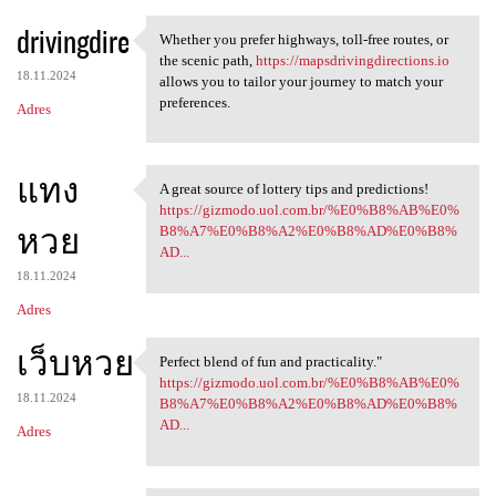
drivingdire
Whether you prefer highways, toll-free routes, or
Whether you prefer highways,
the scenic path,
https://mapsdrivingdirections.io
18.11.2024
allows you to tailor your journey to match your
preferences.
Adres
แทง
A great source of lottery tips and predictions!
A great source of lottery
https://gizmodo.uol.com.br/%E0%B8%AB%E0%
หวย
B8%A7%E0%B8%A2%E0%B8%AD%E0%B8%
AD...
18.11.2024
Adres
เว็บหวย
Perfect blend of fun and practicality."
Perfect blend of fun and
https://gizmodo.uol.com.br/%E0%B8%AB%E0%
18.11.2024
B8%A7%E0%B8%A2%E0%B8%AD%E0%B8%
AD...
Adres