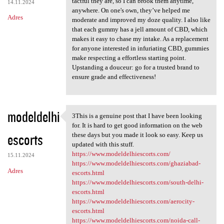
tactful they are, so I can brook them anytime,
14.11.2024
anywhere. On one's own, they’ve helped me
Adres
moderate and improved my doze quality. I also like
that each gummy has a jell amount of CBD, which
makes it easy to chase my intake. As a replacement
for anyone interested in infuriating CBD, gummies
make respecting a effortless starting point.
Upstanding a douceur: go for a trusted brand to
ensure grade and effectiveness!
modeldelhi
3This is a genuine post that I have been looking
3This is a genuine post that
for. It is hard to get good information on the web
escorts
these days but you made it look so easy. Keep us
updated with this stuff.
https://www.modeldelhiescorts.com/
15.11.2024
https://www.modeldelhiescorts.com/ghaziabad-
Adres
escorts.html
https://www.modeldelhiescorts.com/south-delhi-
escorts.html
https://www.modeldelhiescorts.com/aerocity-
escorts.html
https://www.modeldelhiescorts.com/noida-call-