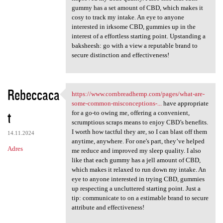
gummy has a set amount of CBD, which makes it
cosy to track my intake. An eye to anyone
interested in irksome CBD, gummies up in the
interest of a effortless starting point. Upstanding a
baksheesh: go with a view a reputable brand to
secure distinction and effectiveness!
Rebeccaca
https://www.cornbreadhemp.com/pages/what-are-
https://www.cornbreadhemp.com
some-common-misconceptions-...
have appropriate
t
for a go-to owing me, offering a convenient,
scrumptious scraps means to enjoy CBD’s benefits.
I worth how tactful they are, so I can blast off them
14.11.2024
anytime, anywhere. For one's part, they’ve helped
Adres
me reduce and improved my sleep quality. I also
like that each gummy has a jell amount of CBD,
which makes it relaxed to run down my intake. An
eye to anyone interested in trying CBD, gummies
up respecting a uncluttered starting point. Just a
tip: communicate to on a estimable brand to secure
attribute and effectiveness!