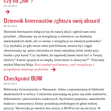
czy na „nie”?
03.10.2015
Dziennik Internautów zgłasza swój absurd
08.09.2015
Dziennik Internautów dołączył się do naszej akcji i zgłosił nam swój
przykład: „Oburzamy się na inwigilację w internecie, na działania
amerykańskich służb, ale co wiemy o inwigilacji na własnym podwórku?
Czy myślałeś, że gdy stoisz sobie pod blokiem, możesz być ciągle
obserwowany np. przez człowieka ze straży miejskiej, który siedzi przy
biurku i pije kawę? Czy myślałeś, ile naprawdę kamer może być w Twojej
okolicy? A może spojrzysz na mapkę, która może to ukazywać?”. Polecamy
artykuł Marcina Maja:
Ktoś nasikał pod kamerą, czyli inwigilacja z
perspektywy własnego podwórka
.
Checkpoint BUW
08.09.2015
Biblioteka Uniwersytecka w Warszawie. Jedna z najważniejszych bibliotek
akademickich w stolicy. Codziennie przewijają się przez nią setki studentów,
doktorantów i pracowników naukowych. Są również pasjonaci, samodzielni
badacze i warszawiacy, którzy poszukują niedostępnych gdzie indziej
pozycji. Wycieczka po mieście bez wizyty w BUW-ie też się nie liczy. W