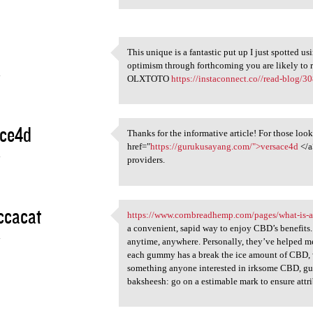
This unique is a fantastic put up I just spotted u
This unique is a fantastic
optimism through forthcoming you are likely to re
4
OLXTOTO
https://instaconnect.co//read-blog/3
ace4d
Thanks for the informative article! For those look
Thanks for the informative
href="
https://gurukusayang.com/">versace4d
</a
4
providers.
ccacat
https://www.cornbreadhemp.com/pages/what-is-
https://www.cornbreadhemp.com
a convenient, sapid way to enjoy CBD’s benefits. 
4
anytime, anywhere. Personally, they’ve helped me
each gummy has a break the ice amount of CBD, w
something anyone interested in irksome CBD, gummi
baksheesh: go on a estimable mark to ensure attri