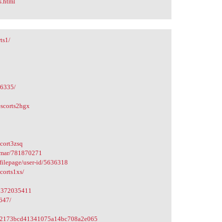
s.html
ts1/
86335/
escorts2hgx
scort3zsq
Kumar/781870271
ofilepage/user-id/5636318
corts1xs/
68372035411
647/
bb52173bcd41341075a14bc708a2e065