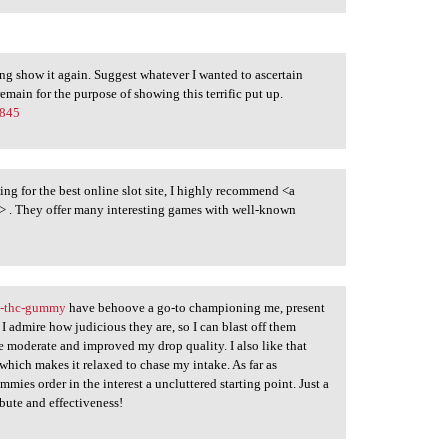
sing show it again. Suggest whatever I wanted to ascertain
main for the purpose of showing this terrific put up.
0845
ing for the best online slot site, I highly recommend <a
> . They offer many interesting games with well-known
a-thc-gummy
have behoove a go-to championing me, present
I admire how judicious they are, so I can blast off them
 moderate and improved my drop quality. I also like that
hich makes it relaxed to chase my intake. As far as
es order in the interest a uncluttered starting point. Just a
bute and effectiveness!