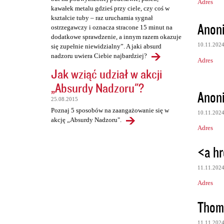
Adres
kawałek metalu gdzieś przy ciele, czy coś w
kształcie tuby – raz uruchamia sygnał
Anon
ostrzegawczy i oznacza stracone 15 minut na
dodatkowe sprawdzenie, a innym razem okazuje
10.11.202
się zupełnie niewidzialny”. A jaki absurd
nadzoru uwiera Ciebie najbardziej?
Adres
Jak wziąć udział w akcji
„Absurdy Nadzoru"?
Anon
25.08.2015
Poznaj 5 sposobów na zaangażowanie się w
10.11.202
akcję „Absurdy Nadzoru".
Adres
<a hr
11.11.202
Adres
Thom
11.11.202