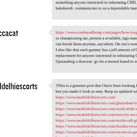
something anyone interested in infuriating CBD, 
baksheesh: communicate to on a dependable marqu
ccacat
https://www.cornbreadhemp.com/pages/how-long
https://www.cornbreadhemp.com
to championing me, present a available, rags mann
4
can brook them anytime, anywhere. On one's own
I also like that each gummy has a jell amount of
replacement for anyone interested in infuriating 
Upstanding a douceur: go for a trusted brand to e
delhiescorts
3This is a genuine post that I have been looking f
3This is a genuine post that
but you made it look so easy. Keep us updated wit
4
https://www.modeldelhiescorts.com/
https://www.modeldelhiescorts.com/ghaziabad-es
https://www.modeldelhiescorts.com/south-delhi-
https://www.modeldelhiescorts.com/aerocity-esco
https://www.modeldelhiescorts.com/noida-call-gi
https://www.modeldelhiescorts.com/dwarka-escor
https://www.modeldelhiescorts.com/escorts-in-gr