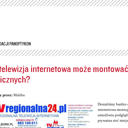
Przejdź
do
treści
DACJI PANOPTYKON
telewizja internetowa może montowa
icznych?
5
y przez:
Malibu
Dostaliśmy bardzo 
internetowa montuj
umożliwia podgląd 
prywatna sieć miej