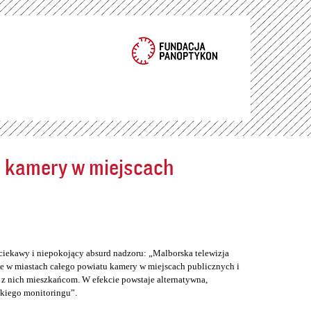
ć kamery w miejscach
ciekawy i niepokojący absurd nadzoru: „Malborska telewizja
e w miastach całego powiatu kamery w miejscach publicznych i
z nich mieszkańcom. W efekcie powstaje alternatywna,
skiego monitoringu”.