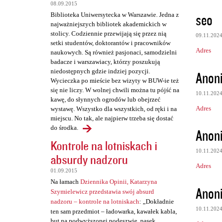
08.09.2015
seo
Biblioteka Uniwersytecka w Warszawie. Jedna z
najważniejszych bibliotek akademickich w
stolicy. Codziennie przewijają się przez nią
09.11.202
setki studentów, doktorantów i pracowników
Adres
naukowych. Są również pasjonaci, samodzielni
badacze i warszawiacy, którzy poszukują
niedostępnych gdzie indziej pozycji.
Anon
Wycieczka po mieście bez wizyty w BUW-ie też
się nie liczy. W wolnej chwili można tu pójść na
10.11.202
kawę, do słynnych ogrodów lub obejrzeć
Adres
wystawę. Wszystko dla wszystkich, od ręki i na
miejscu. No tak, ale najpierw trzeba się dostać
do środka.
Anon
Kontrole na lotniskach i
10.11.202
absurdy nadzoru
Adres
01.09.2015
Na łamach
Dziennika Opinii, Katarzyna
Anon
Szymielewicz przedstawia swój absurd
nadzoru – kontrole na lotniskach
: „Dokładnie
10.11.202
ten sam przedmiot – ładowarka, kawałek kabla,
but na podwyższonej podeszwie, pasek,