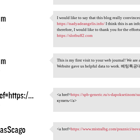
im
I would like to say that this blog really conv
I would like to say that this
https://nadyadeangelis.info/
I think this is an in
4
therefore, I would like to thank you for the ef
https://slotbuff2.com
im
This is my first visit to your web journal! We are
This is my first visit to
Website gave us helpful data to work. 베팅특
4
ef=https:/...
<a href=
https://spb-generic.ru/s-dapoksetinom/su
<a href=https://spb-generic
купить</a>
4
asScago
<a href=
https://www.mistralbg.com/praznici/nov
<a href=https://www.mistralbg
4