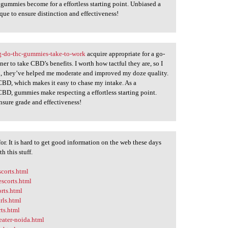
gummies become for a effortless starting point. Unbiased a
e to ensure distinction and effectiveness!
-do-thc-gummies-take-to-work
acquire appropriate for a go-
er to take CBD’s benefits. I worth how tactful they are, so I
, they’ve helped me moderate and improved my doze quality.
 CBD, which makes it easy to chase my intake. As a
CBD, gummies make respecting a effortless starting point.
nsure grade and effectiveness!
or. It is hard to get good information on the web these days
h this stuff.
corts.html
escorts.html
rts.html
rls.html
ts.html
eater-noida.html