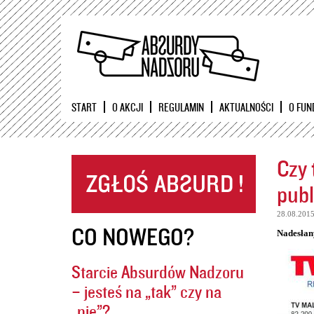
START
O AKCJI
REGULAMIN
AKTUALNOŚCI
O FUN
Czy 
publ
28.08.201
CO NOWEGO?
Nadesłan
Starcie Absurdów Nadzoru
– jesteś na „tak” czy na
„nie”?