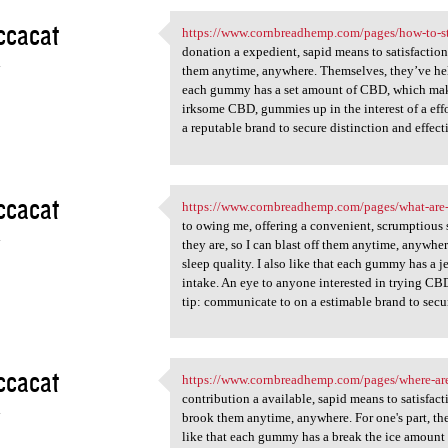
ccacat
https://www.cornbreadhemp.com/pages/how-to-s
https://www.cornbreadhemp.com
donation a expedient, sapid means to satisfaction 
4
them anytime, anywhere. Themselves, they’ve hel
each gummy has a set amount of CBD, which makes
irksome CBD, gummies up in the interest of a effo
a reputable brand to secure distinction and effect
ccacat
https://www.cornbreadhemp.com/pages/what-are
https://www.cornbreadhemp.com
to owing me, offering a convenient, scrumptious 
4
they are, so I can blast off them anytime, anywh
sleep quality. I also like that each gummy has a
intake. An eye to anyone interested in trying CBD
tip: communicate to on a estimable brand to secur
ccacat
https://www.cornbreadhemp.com/pages/where-ar
https://www.cornbreadhemp.com
contribution a available, sapid means to satisfact
4
brook them anytime, anywhere. For one's part, th
like that each gummy has a break the ice amount 