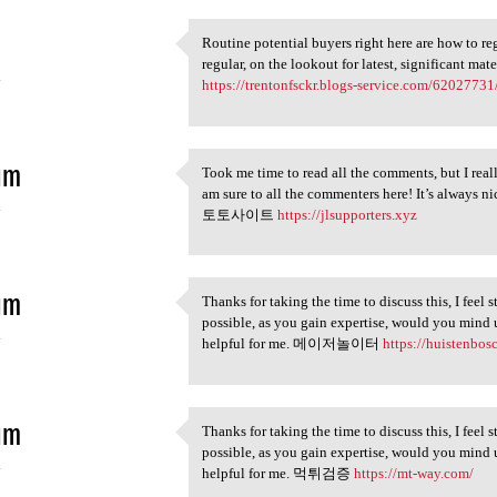
Routine potential buyers right here are how to reg
Routine potential buyers
regular, on the lookout for latest, significant mat
4
https://trentonfsckr.blogs-service.com/62027731/
im
Took me time to read all the comments, but I reall
Took me time to read all the
am sure to all the commenters here! It’s always n
4
토토사이트
https://jlsupporters.xyz
im
Thanks for taking the time to discuss this, I feel 
Thanks for taking the time to
possible, as you gain expertise, would you mind 
4
helpful for me. 메이저놀이터
https://huistenbosc
im
Thanks for taking the time to discuss this, I feel 
Thanks for taking the time to
possible, as you gain expertise, would you mind 
4
helpful for me. 먹튀검증
https://mt-way.com/