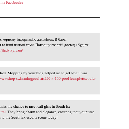
 na Facebooku
є корисну інформацію для жінок. В блозі
л
 та інші жіночі теми. Покращуйте свій досвід і будьте
//jlady.kyiv.ua/
tion. Stopping by your blog helped me to get what I was
/www.shop-swimmingpool.at/550-x-150-pool-komplettset-alu-
miss the chance to meet call girls in South Ex
html
. They bring charm and elegance, ensuring that your time
into the South Ex escorts scene today!