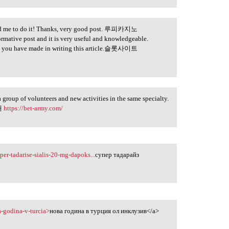
inced me to do it! Thanks, very good post. 루피카지노
formative post and it is very useful and knowledgeable.
forts you have made in writing this article.슬롯사이트
 a group of volunteers and new activities in the same specialty.
공대
https://bet-army.com/
per-tadarise-sialis-20-mg-dapoks...
супер тадарайз
a-godina-v-turcia>
нова година в турция ол инклузив</a>