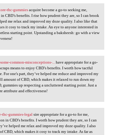
tore-thc-gummies
acquire become a go-to seeking me,
in CBD’s benefits. I rise how prudent they are, so I can brook
ped me relax and improved my doze quality. I also like that
 it cosy to track my intake. An eye to anyone interested in
rtless starting point. Upstanding a baksheesh: go with a view
iveness!
-some-common-misconceptions-...
have appropriate for a go-
scraps means to enjoy CBD’s benefits. I worth how tactful
ere. For one's part, they’ve helped me reduce and improved my
 jell amount of CBD, which makes it relaxed to run down my
, gummies up respecting a uncluttered starting point. Just a
e attribute and effectiveness!
e-thc-gummies-legal
sire appropriate for a go-to for me,
ion in CBD’s benefits. I worth how prudent they are, so I can
ey’ve helped me relax and improved my doze quality. I also
of CBD, which makes it cosy to track my intake. As far as