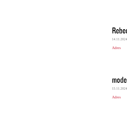
Rebe
14.11.202
Adres
model
15.11.202
Adres