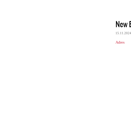
New E
15.11.202
Adres