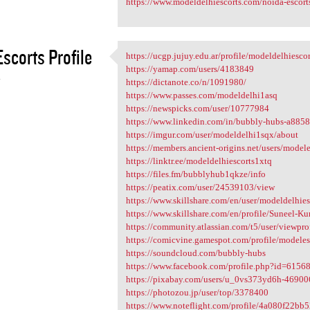
https://www.modeldelhiescorts.com/noida-escort
scorts Profile
https://ucgp.jujuy.edu.ar/profile/modeldelhiescor
https://ucgp.jujuy.edu.ar
https://yamap.com/users/4183849
4
https://dictanote.co/n/1091980/
https://www.passes.com/modeldelhi1asq
https://newspicks.com/user/10777984
https://www.linkedin.com/in/bubbly-hubs-a885
https://imgur.com/user/modeldelhi1sqx/about
https://members.ancient-origins.net/users/model
https://linktr.ee/modeldelhiescorts1xtq
https://files.fm/bubblyhub1qkze/info
https://peatix.com/user/24539103/view
https://www.skillshare.com/en/user/modeldelhie
https://www.skillshare.com/en/profile/Suneel-
https://community.atlassian.com/t5/user/viewpr
https://comicvine.gamespot.com/profile/modeles
https://soundcloud.com/bubbly-hubs
https://www.facebook.com/profile.php?id=615
https://pixabay.com/users/u_0vs373yd6h-46900
https://photozou.jp/user/top/3378400
https://www.noteflight.com/profile/4a080f22