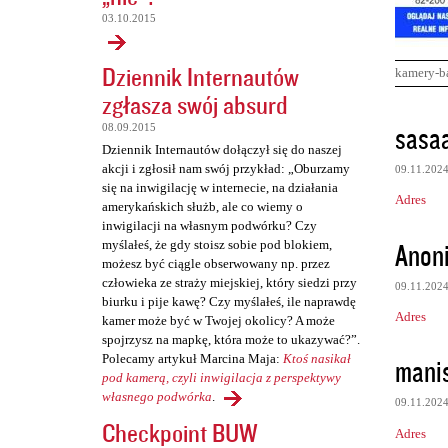
03.10.2015
Dziennik Internautów
kamery-b
zgłasza swój absurd
K
sasa
08.09.2015
o
Dziennik Internautów dołączył się do naszej
akcji i zgłosił nam swój przykład: „Oburzamy
09.11.202
m
się na inwigilację w internecie, na działania
Adres
e
amerykańskich służb, ale co wiemy o
inwigilacji na własnym podwórku? Czy
n
Anon
myślałeś, że gdy stoisz sobie pod blokiem,
t
możesz być ciągle obserwowany np. przez
człowieka ze straży miejskiej, który siedzi przy
a
09.11.202
biurku i pije kawę? Czy myślałeś, ile naprawdę
r
Adres
kamer może być w Twojej okolicy? A może
spojrzysz na mapkę, która może to ukazywać?”.
z
Polecamy artykuł Marcina Maja:
Ktoś nasikał
mani
e
pod kamerą, czyli inwigilacja z perspektywy
własnego podwórka
.
09.11.202
Checkpoint BUW
Adres