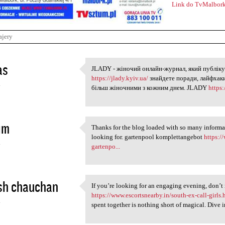
Link do TvMalbork
ajery
as
JLADY - жіночий онлайн-журнал, який публіку
JLADY - жіночий онлайн-журна
https://jlady.kyiv.ua/
знайдете поради, лайфхаки
4
більш жіночними з кожним днем. JLADY
https:
im
Thanks for the blog loaded with so many informa
Thanks for the blog loaded
looking for. gartenpool komplettangebot
https:/
4
gartenpo...
sh chauchan
If you’re looking for an engaging evening, don’t 
If you’re looking for an
https://www.escortsnearby.in/south-ex-call-girls.
4
spent together is nothing short of magical. Dive 