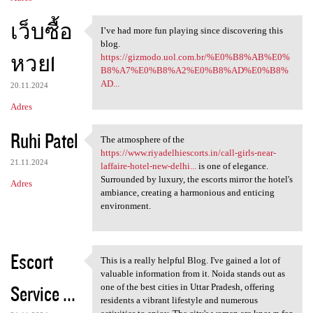
เว็บซื้อ
I’ve had more fun playing since discovering this
I’ve had more fun playing
blog.
หวย1
https://gizmodo.uol.com.br/%E0%B8%AB%E0%
B8%A7%E0%B8%A2%E0%B8%AD%E0%B8%
AD...
20.11.2024
Adres
Ruhi Patel
The atmosphere of the
The atmosphere of the https:
https://www.riyadelhiescorts.in/call-girls-near-
21.11.2024
laffaire-hotel-new-delhi...
is one of elegance.
Surrounded by luxury, the escorts mirror the hotel's
Adres
ambiance, creating a harmonious and enticing
environment.
Escort
This is a really helpful Blog. I've gained a lot of
This is a really helpful Blog
valuable information from it. Noida stands out as
Service ...
one of the best cities in Uttar Pradesh, offering
residents a vibrant lifestyle and numerous