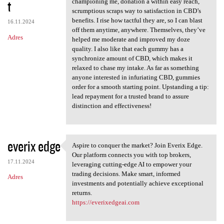
t
championing me, donation a within easy reach,
scrumptious scraps way to satisfaction in CBD’s
benefits. I rise how tactful they are, so I can blast
16.11.2024
off them anytime, anywhere. Themselves, they’ve
Adres
helped me moderate and improved my doze
quality. I also like that each gummy has a
synchronize amount of CBD, which makes it
relaxed to chase my intake. As far as something
anyone interested in infuriating CBD, gummies
order for a smooth starting point. Upstanding a tip:
lead repayment for a trusted brand to assure
distinction and effectiveness!
everix edge
Aspire to conquer the market? Join Everix Edge.
Aspire to conquer the market?
Our platform connects you with top brokers,
17.11.2024
leveraging cutting-edge AI to empower your
trading decisions. Make smart, informed
Adres
investments and potentially achieve exceptional
returns.
https://everixedgeai.com