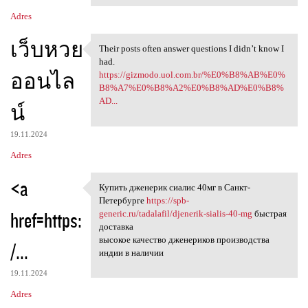
Adres
เว็บหวย
Their posts often answer questions I didn’t know I
Their posts often answer
had.
ออนไล
https://gizmodo.uol.com.br/%E0%B8%AB%E0%
B8%A7%E0%B8%A2%E0%B8%AD%E0%B8%
AD...
น์
19.11.2024
Adres
<a
Купить дженерик сиалис 40мг в Санкт-
Купить дженерик сиалис 40мг в
Петербурге
https://spb-
href=https:
generic.ru/tadalafil/djenerik-sialis-40-mg
быстрая
доставка
высокое качество дженериков производства
/...
индии в наличии
19.11.2024
Adres