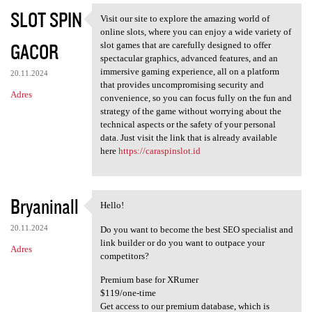
SLOT SPIN
Visit our site to explore the amazing world of
Visit our site to explore the
online slots, where you can enjoy a wide variety of
GACOR
slot games that are carefully designed to offer
spectacular graphics, advanced features, and an
immersive gaming experience, all on a platform
20.11.2024
that provides uncompromising security and
Adres
convenience, so you can focus fully on the fun and
strategy of the game without worrying about the
technical aspects or the safety of your personal
data. Just visit the link that is already available
here
https://caraspinslot.id
Bryaninall
Hello!
Hello!
20.11.2024
Do you want to become the best SEO specialist and
link builder or do you want to outpace your
Adres
competitors?
Premium base for XRumer
$119/one-time
Get access to our premium database, which is