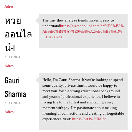
Adres
หวย
The way they analyze trends makes it easy to
The way they analyze trends
understand
https://gizmodo.uol.com.br/%E0%B8%
ออนไล
AB%E0%B8%A7%E0%B8%A2%E0%B8%AD%
E0%B8%AD...
น์-1
21.11.2024
Adres
Gauri
Hello, I'm Gauri Sharma. If you're looking to spend
Hello, I'm Gauri Sharma. If
some quality, private time, I would be happy to
Sharma
meet you. With a strong educational background
and years of professional experience, I believe in
living life to the fullest and embracing every
21.11.2024
moment with joy. I’m passionate about making
Adres
meaningful connections and creating unforgettable
experiences. visit:
https://bit.ly/3OldlSb