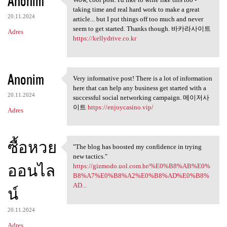
Anonim
Wow, cool post. I'd like to
taking time and real hard work to make a great
20.11.2024
article... but I put things off too much and never
seem to get started. Thanks though. 바카라사이트
Adres
https://kellydrive.co.kr
Anonim
Very informative post! There is a lot of information
Very informative post! There
here that can help any business get started with a
20.11.2024
successful social networking campaign. 메이저사
이트
https://enjoycasino.vip/
Adres
ซื้อหวย
"The blog has boosted my confidence in trying
"The blog has boosted my
new tactics."
ออนไล
https://gizmodo.uol.com.br/%E0%B8%AB%E0%
B8%A7%E0%B8%A2%E0%B8%AD%E0%B8%
AD...
น์
20.11.2024
Adres