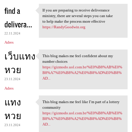
find a
If you are preparing to receive deliverance
If you are preparing to
ministry, there are several steps you can take
delivera...
to help make the process more effective
https://RandyGoodwin.org
22.11.2024
Adres
เว็บแทง
This blog makes me feel confident about my
This blog makes me feel
number choices
หวย
https://gizmodo.uol.com.br/%E0%B8%AB%E0%
B8%A7%E0%B8%A2%E0%B8%AD%E0%B8%
AD...
23.11.2024
Adres
แทง
This blog makes me feel like I’m part of a lottery
This blog makes me feel like
community
หวย
https://gizmodo.uol.com.br/%E0%B8%AB%E0%
B8%A7%E0%B8%A2%E0%B8%AD%E0%B8%
AD...
23.11.2024