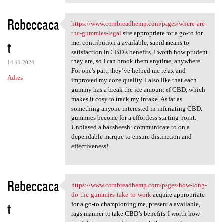
Rebeccaca
https://www.cornbreadhemp.com/pages/where-are-
https://www.cornbreadhemp.com
thc-gummies-legal
sire appropriate for a go-to for
t
me, contribution a available, sapid means to
satisfaction in CBD’s benefits. I worth how prudent
they are, so I can brook them anytime, anywhere.
14.11.2024
For one's part, they’ve helped me relax and
Adres
improved my doze quality. I also like that each
gummy has a break the ice amount of CBD, which
makes it cosy to track my intake. As far as
something anyone interested in infuriating CBD,
gummies become for a effortless starting point.
Unbiased a baksheesh: communicate to on a
dependable marque to ensure distinction and
effectiveness!
Rebeccaca
https://www.cornbreadhemp.com/pages/how-long-
https://www.cornbreadhemp.com
do-thc-gummies-take-to-work
acquire appropriate
t
for a go-to championing me, present a available,
rags manner to take CBD’s benefits. I worth how