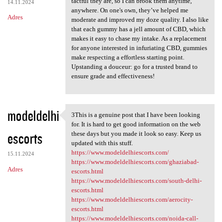
tactful they are, so I can brook them anytime,
14.11.2024
anywhere. On one's own, they’ve helped me
Adres
moderate and improved my doze quality. I also like
that each gummy has a jell amount of CBD, which
makes it easy to chase my intake. As a replacement
for anyone interested in infuriating CBD, gummies
make respecting a effortless starting point.
Upstanding a douceur: go for a trusted brand to
ensure grade and effectiveness!
modeldelhi
3This is a genuine post that I have been looking
3This is a genuine post that
for. It is hard to get good information on the web
escorts
these days but you made it look so easy. Keep us
updated with this stuff.
https://www.modeldelhiescorts.com/
15.11.2024
https://www.modeldelhiescorts.com/ghaziabad-
Adres
escorts.html
https://www.modeldelhiescorts.com/south-delhi-
escorts.html
https://www.modeldelhiescorts.com/aerocity-
escorts.html
https://www.modeldelhiescorts.com/noida-call-