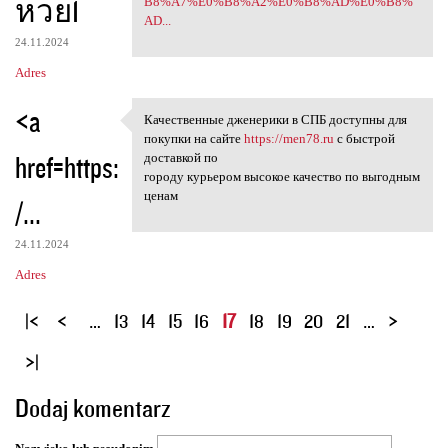
หวย1
B8%A7%E0%B8%A2%E0%B8%AD%E0%B8%
AD...
24.11.2024
Adres
<a
Качественные дженерики в СПБ доступны для
Качественные дженерики в СПБ
покупки на сайте
https://men78.ru
с быстрой
href=https:
доставкой по
городу курьером высокое качество по выгодным
ценам
/...
24.11.2024
Adres
S
…
13
14
15
16
17
18
19
20
21
…
t
r
o
Dodaj komentarz
n