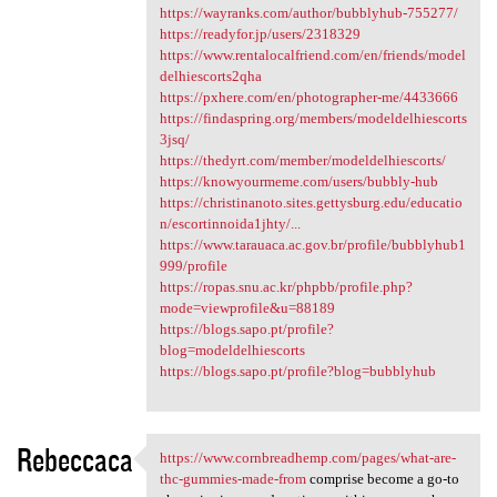
https://wayranks.com/author/bubblyhub-755277/
https://readyfor.jp/users/2318329
https://www.rentalocalfriend.com/en/friends/model
delhiescorts2qha
https://pxhere.com/en/photographer-me/4433666
https://findaspring.org/members/modeldelhiescorts
3jsq/
https://thedyrt.com/member/modeldelhiescorts/
https://knowyourmeme.com/users/bubbly-hub
https://christinanoto.sites.gettysburg.edu/educatio
n/escortinnoida1jhty/...
https://www.tarauaca.ac.gov.br/profile/bubblyhub1
999/profile
https://ropas.snu.ac.kr/phpbb/profile.php?
mode=viewprofile&u=88189
https://blogs.sapo.pt/profile?
blog=modeldelhiescorts
https://blogs.sapo.pt/profile?blog=bubblyhub
Rebeccaca
https://www.cornbreadhemp.com/pages/what-are-
https://www.cornbreadhemp.com
thc-gummies-made-from
comprise become a go-to