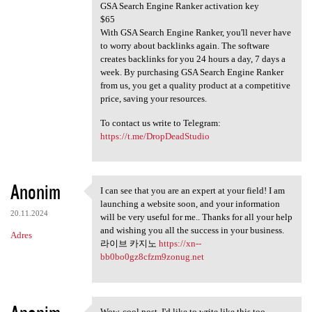
GSA Search Engine Ranker activation key
$65
With GSA Search Engine Ranker, you'll never have
to worry about backlinks again. The software
creates backlinks for you 24 hours a day, 7 days a
week. By purchasing GSA Search Engine Ranker
from us, you get a quality product at a competitive
price, saving your resources.
To contact us write to Telegram:
https://t.me/DropDeadStudio
Anonim
I can see that you are an expert at your field! I am
I can see that you are an
launching a website soon, and your information
20.11.2024
will be very useful for me.. Thanks for all your help
and wishing you all the success in your business.
Adres
라이브 카지노
https://xn--
bb0bo0gz8cfzm9zonug.net
Wow, cool post. I'd like to write like this too -