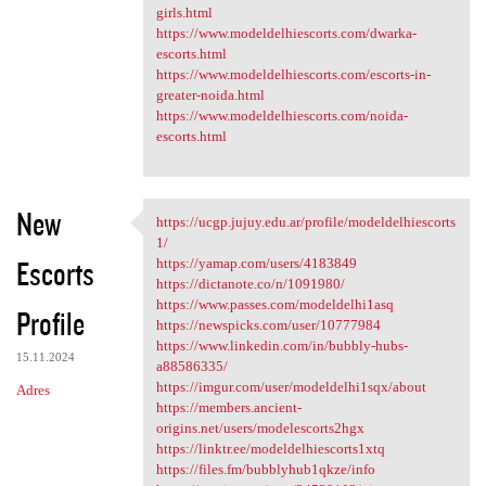
girls.html
https://www.modeldelhiescorts.com/dwarka-
escorts.html
https://www.modeldelhiescorts.com/escorts-in-
greater-noida.html
https://www.modeldelhiescorts.com/noida-
escorts.html
New
https://ucgp.jujuy.edu.ar/profile/modeldelhiescorts
https://ucgp.jujuy.edu.ar
1/
Escorts
https://yamap.com/users/4183849
https://dictanote.co/n/1091980/
https://www.passes.com/modeldelhi1asq
Profile
https://newspicks.com/user/10777984
https://www.linkedin.com/in/bubbly-hubs-
15.11.2024
a88586335/
https://imgur.com/user/modeldelhi1sqx/about
Adres
https://members.ancient-
origins.net/users/modelescorts2hgx
https://linktr.ee/modeldelhiescorts1xtq
https://files.fm/bubblyhub1qkze/info