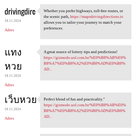
drivingdire
Whether you prefer highways, toll-free routes, or
Whether you prefer highways,
the scenic path,
https://mapsdrivingdirections.io
18.11.2024
allows you to tailor your journey to match your
preferences.
Adres
แทง
A great source of lottery tips and predictions!
A great source of lottery
https://gizmodo.uol.com.br/%E0%B8%AB%E0%
หวย
B8%A7%E0%B8%A2%E0%B8%AD%E0%B8%
AD...
18.11.2024
Adres
เว็บหวย
Perfect blend of fun and practicality."
Perfect blend of fun and
https://gizmodo.uol.com.br/%E0%B8%AB%E0%
18.11.2024
B8%A7%E0%B8%A2%E0%B8%AD%E0%B8%
AD...
Adres