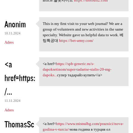
article.슬롯사이트
https://slotbuff2.com
Anonim
This is my first visit to your web journal! We are a
This is my first visit to
group of volunteers and new activities in the same
10.11.2024
specialty. Website gave us helpful data to work. 베
팅특공대
https://bet-army.com/
Adres
<a
<a href=
https://spb-generic.ru/s-
<a href=https://spb-generic
dapoksetinom/super-tadarise-sialis-20-mg-
href=https:
dapoks...
супер тадарайз купить</a>
/...
11.11.2024
Adres
ThomasSc
<a href=
https://www.mistralbg.com/praznici/nova-
<a href=https://www.mistralbg
godina-v-turcia>
нова година в турция ол