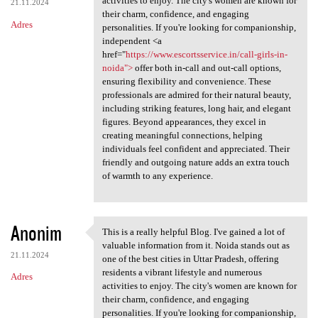
activities to enjoy. The city's women are known for
21.11.2024
their charm, confidence, and engaging
Adres
personalities. If you're looking for companionship,
independent <a
href="
https://www.escortsservice.in/call-girls-in-
noida">
offer both in-call and out-call options,
ensuring flexibility and convenience. These
professionals are admired for their natural beauty,
including striking features, long hair, and elegant
figures. Beyond appearances, they excel in
creating meaningful connections, helping
individuals feel confident and appreciated. Their
friendly and outgoing nature adds an extra touch
of warmth to any experience.
Anonim
This is a really helpful Blog. I've gained a lot of
This is a really helpful Blog
valuable information from it. Noida stands out as
21.11.2024
one of the best cities in Uttar Pradesh, offering
residents a vibrant lifestyle and numerous
Adres
activities to enjoy. The city's women are known for
their charm, confidence, and engaging
personalities. If you're looking for companionship,