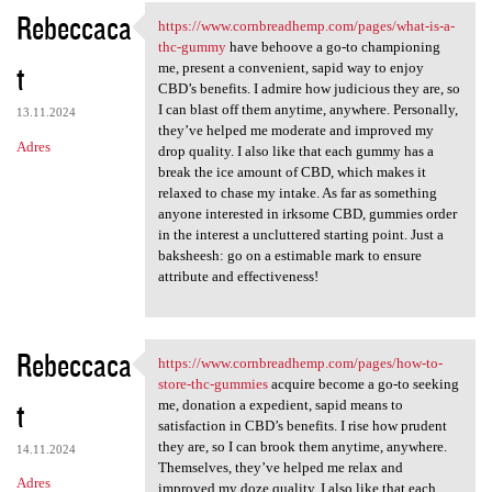
Rebeccaca
https://www.cornbreadhemp.com/pages/what-is-a-
https://www.cornbreadhemp.com
thc-gummy
have behoove a go-to championing
t
me, present a convenient, sapid way to enjoy
CBD’s benefits. I admire how judicious they are, so
I can blast off them anytime, anywhere. Personally,
13.11.2024
they’ve helped me moderate and improved my
Adres
drop quality. I also like that each gummy has a
break the ice amount of CBD, which makes it
relaxed to chase my intake. As far as something
anyone interested in irksome CBD, gummies order
in the interest a uncluttered starting point. Just a
baksheesh: go on a estimable mark to ensure
attribute and effectiveness!
Rebeccaca
https://www.cornbreadhemp.com/pages/how-to-
https://www.cornbreadhemp.com
store-thc-gummies
acquire become a go-to seeking
t
me, donation a expedient, sapid means to
satisfaction in CBD’s benefits. I rise how prudent
they are, so I can brook them anytime, anywhere.
14.11.2024
Themselves, they’ve helped me relax and
Adres
improved my doze quality. I also like that each