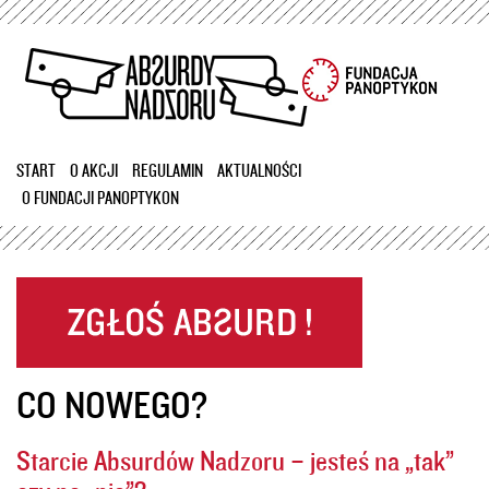
Przejdź
do
treści
START
O AKCJI
REGULAMIN
AKTUALNOŚCI
O FUNDACJI PANOPTYKON
CO NOWEGO?
Starcie Absurdów Nadzoru – jesteś na „tak”