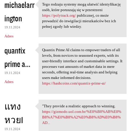
michaelarr
Tego rodzaju systemy mogą ułatwić identyfikację
Tego rodzaju systemy mogą
osób, które poruszają się w przestrzeni
ington
https://polytrack.org/
publicznej, co może
prowadzić do inwigilacji mieszkańców bez ich
pełnej zgody lub wiedzy.
19.11.2024
Adres
quantix
Quantix Prime AI claims to empower traders of all
Quantix Prime AI claims to
levels, from novices to seasoned experts, with its
prime a...
user-friendly interface and customisable settings. It
processes vast amounts of market data in mere
seconds, offering real-time analysis and helping
19.11.2024
users make informed decisions.
Adres
https://hashcoins.com/quantix-prime-ai/
แทง
"They provide a realistic approach to winning.
"They provide a realistic
https://gizmodo.uol.com.br/%E0%B8%AB%E0%
หวย1
B8%A7%E0%B8%A2%E0%B8%AD%E0%B8%
AD...
19.11.2024