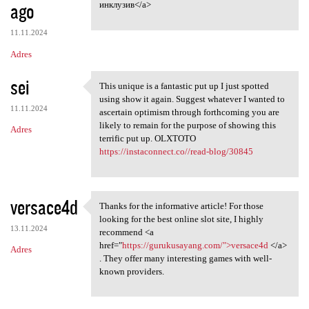
ago
инклузив</a>
11.11.2024
Adres
sei
This unique is a fantastic put up I just spotted
This unique is a fantastic
using show it again. Suggest whatever I wanted to
11.11.2024
ascertain optimism through forthcoming you are
likely to remain for the purpose of showing this
Adres
terrific put up. OLXTOTO
https://instaconnect.co//read-blog/30845
versace4d
Thanks for the informative article! For those
Thanks for the informative
looking for the best online slot site, I highly
13.11.2024
recommend <a
href="
https://gurukusayang.com/">versace4d
</a>
Adres
. They offer many interesting games with well-
known providers.