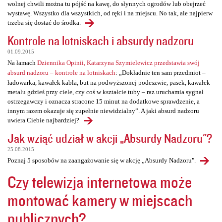
wolnej chwili można tu pójść na kawę, do słynnych ogrodów lub obejrzeć
wystawę. Wszystko dla wszystkich, od ręki i na miejscu. No tak, ale najpierw
trzeba się dostać do środka.
Kontrole na lotniskach i absurdy nadzoru
01.09.2015
Na łamach
Dziennika Opinii, Katarzyna Szymielewicz przedstawia swój
absurd nadzoru – kontrole na lotniskach
: „Dokładnie ten sam przedmiot –
ładowarka, kawałek kabla, but na podwyższonej podeszwie, pasek, kawałek
metalu gdzieś przy ciele, czy coś w kształcie tuby – raz uruchamia sygnał
ostrzegawczy i oznacza stracone 15 minut na dodatkowe sprawdzenie, a
innym razem okazuje się zupełnie niewidzialny”. A jaki absurd nadzoru
uwiera Ciebie najbardziej?
Jak wziąć udział w akcji „Absurdy Nadzoru"?
25.08.2015
Poznaj 5 sposobów na zaangażowanie się w akcję „Absurdy Nadzoru".
Czy telewizja internetowa może
montować kamery w miejscach
publicznych?