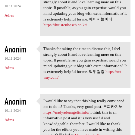
Thanks for taking the time to
strongly about it and love learning more on this
10.11.2024
topic. If possible, as you gain expertise, would you
mind updating your blog with extra information? It
Adres
is extremely helpful for me. 메이저놀이터
https://huistenbosch.co.kr/
Anonim
Thanks for taking the time to discuss this, I feel
Thanks for taking the time to
strongly about it and love learning more on this
10.11.2024
topic. If possible, as you gain expertise, would you
mind updating your blog with extra information? It
Adres
is extremely helpful for me. 먹튀검증
https://mt-
way.com/
Anonim
I would like to say that this blog really convinced
I would like to say that this
me to do it! Thanks, very good post. 루피카지노
10.11.2024
https://nadyadeangelis.info/
I think this is an
informative post and it is very useful and
Adres
knowledgeable. therefore, I would like to thank
you for the efforts you have made in writing this