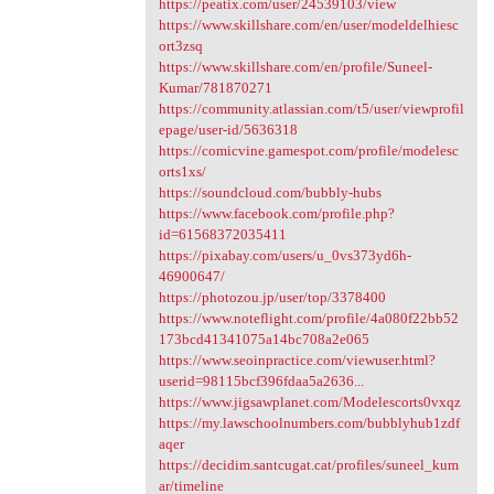
https://peatix.com/user/24539103/view
https://www.skillshare.com/en/user/modeldelhiesc
ort3zsq
https://www.skillshare.com/en/profile/Suneel-
Kumar/781870271
https://community.atlassian.com/t5/user/viewprofil
epage/user-id/5636318
https://comicvine.gamespot.com/profile/modelesc
orts1xs/
https://soundcloud.com/bubbly-hubs
https://www.facebook.com/profile.php?
id=61568372035411
https://pixabay.com/users/u_0vs373yd6h-
46900647/
https://photozou.jp/user/top/3378400
https://www.noteflight.com/profile/4a080f22bb52
173bcd41341075a14bc708a2e065
https://www.seoinpractice.com/viewuser.html?
userid=98115bcf396fdaa5a2636...
https://www.jigsawplanet.com/Modelescorts0vxqz
https://my.lawschoolnumbers.com/bubblyhub1zdf
aqer
https://decidim.santcugat.cat/profiles/suneel_kum
ar/timeline