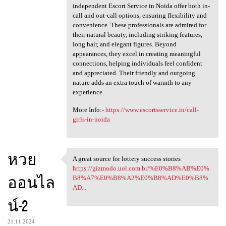
independent Escort Service in Noida offer both in-
call and out-call options, ensuring flexibility and
convenience. These professionals are admired for
their natural beauty, including striking features,
long hair, and elegant figures. Beyond
appearances, they excel in creating meaningful
connections, helping individuals feel confident
and appreciated. Their friendly and outgoing
nature adds an extra touch of warmth to any
experience.
More Info:-
https://www.escortsservice.in/call-
girls-in-noida
หวย
A great source for lottery success stories
A great source for lottery
https://gizmodo.uol.com.br/%E0%B8%AB%E0%
ออนไล
B8%A7%E0%B8%A2%E0%B8%AD%E0%B8%
AD...
น์-2
21.11.2024