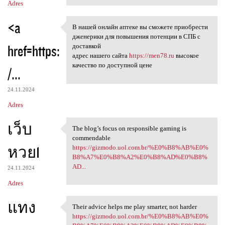
Adres
<a
В нашей онлайн аптеке вы сможете приобрести
В нашей онлайн аптеке вы
дженерики для повышения потенции в СПБ с
href=https:
доставкой
адрес нашего сайта
https://men78.ru
высокое
качество по доступной цене
/...
24.11.2024
Adres
เว็บ
The blog’s focus on responsible gaming is
The blog’s focus on
commendable
หวย1
https://gizmodo.uol.com.br/%E0%B8%AB%E0%
B8%A7%E0%B8%A2%E0%B8%AD%E0%B8%
AD...
24.11.2024
Adres
แทง
Their advice helps me play smarter, not harder
Their advice helps me play
https://gizmodo.uol.com.br/%E0%B8%AB%E0%