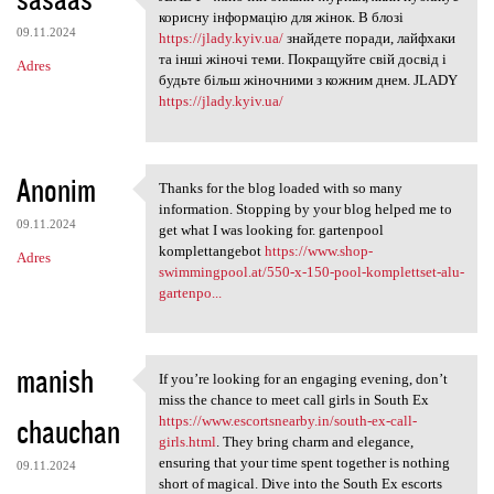
JLADY - жіночий онлайн-журнал
o
корисну інформацію для жінок. В блозі
09.11.2024
m
https://jlady.kyiv.ua/
знайдете поради, лайфхаки
та інші жіночі теми. Покращуйте свій досвід і
Adres
e
будьте більш жіночними з кожним днем. JLADY
n
https://jlady.kyiv.ua/
t
a
Anonim
Thanks for the blog loaded with so many
r
Thanks for the blog loaded
information. Stopping by your blog helped me to
z
09.11.2024
get what I was looking for. gartenpool
komplettangebot
https://www.shop-
e
Adres
swimmingpool.at/550-x-150-pool-komplettset-alu-
gartenpo...
manish
If you’re looking for an engaging evening, don’t
If you’re looking for an
miss the chance to meet call girls in South Ex
chauchan
https://www.escortsnearby.in/south-ex-call-
girls.html
. They bring charm and elegance,
ensuring that your time spent together is nothing
09.11.2024
short of magical. Dive into the South Ex escorts