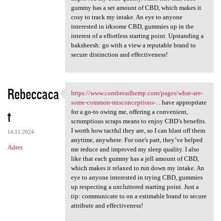
gummy has a set amount of CBD, which makes it
cosy to track my intake. An eye to anyone
interested in irksome CBD, gummies up in the
interest of a effortless starting point. Upstanding a
baksheesh: go with a view a reputable brand to
secure distinction and effectiveness!
Rebeccaca
https://www.cornbreadhemp.com/pages/what-are-
https://www.cornbreadhemp.com
some-common-misconceptions-...
have appropriate
t
for a go-to owing me, offering a convenient,
scrumptious scraps means to enjoy CBD’s benefits.
I worth how tactful they are, so I can blast off them
14.11.2024
anytime, anywhere. For one's part, they’ve helped
Adres
me reduce and improved my sleep quality. I also
like that each gummy has a jell amount of CBD,
which makes it relaxed to run down my intake. An
eye to anyone interested in trying CBD, gummies
up respecting a uncluttered starting point. Just a
tip: communicate to on a estimable brand to secure
attribute and effectiveness!