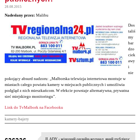
28.08.2015
Nadesłany przez:
Malibu
Dos
taliś
my
bar
dzo
ciek
awy
i
nie
pokojący absurd nadzoru: „Malborska telewizja internetowa montuje w
miastach całego powiatu kamery w miejscach publicznych i umożliwia
podgląd z nich mieszkańcom. W efekcie powstaje alternatywna, prywatna
sieć miejskiego monitoringu”.
Link do TvMalbork na Facebooku
kamery-bajery
K
sasaas
JLADY - жіночий онлайн-журнал, який публікує