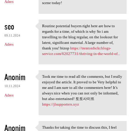
Adres
scene today!
seo
Routine potential buyers right here are how to
Routine potential buyers
regards for a time, of which is why So i am
09.11.2024
travelling to the blog regular, on the lookout for
latest, significant material. A large number of,
Adres
thank you! bizop
https://trentonfsckr.blogs-
service.com/62027731/thriving-in-the-world-of...
Anonim
Took me time to read all the comments, but I really
Took me time to read all the
enjoyed the article. It proved to be Very helpful to
10.11.2024
me and I am sure to all the commenters here! It’s
always nice when you can not only be informed,
Adres
but also entertained! 토토사이트
https://jlsupporters.xyz
Anonim
Thanks for taking the time to discuss this, I feel