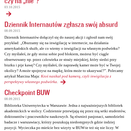
czy na „nie”?
03.10.2015
Dziennik Internautów zgłasza swój absurd
08.09.2015
Dziennik Internautów dołączył się do naszej akcji i zgłosił nam swój
przykład: „Oburzamy się na inwigilację w internecie, na działania
amerykańskich służb, ale co wiemy o inwigilacji na własnym podwórku?
Czy myślałeś, że gdy stoisz sobie pod blokiem, możesz być ciągle
obserwowany np. przez człowieka ze straży miejskiej, który siedzi przy
biurku i pije kawę? Czy myślałeś, ile naprawdę kamer może być w Twojej
okolicy? A może spojrzysz na mapkę, która może to ukazywać?”. Polecamy
artykuł Marcina Maja:
Ktoś nasikał pod kamerą, czyli inwigilacja z
perspektywy własnego podwórka
.
Checkpoint BUW
08.09.2015
Biblioteka Uniwersytecka w Warszawie. Jedna z najważniejszych bibliotek
akademickich w stolicy. Codziennie przewijają się przez nią setki studentów,
doktorantów i pracowników naukowych. Są również pasjonaci, samodzielni
badacze i warszawiacy, którzy poszukują niedostępnych gdzie indziej
pozycji. Wycieczka po mieście bez wizyty w BUW-ie też się nie liczy. W