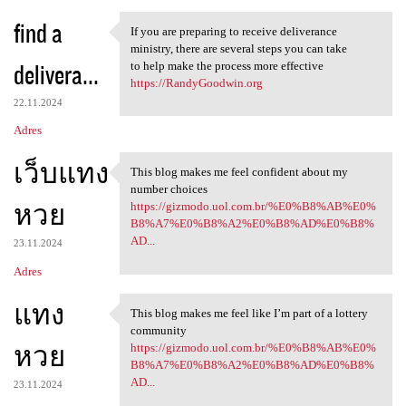
find a
If you are preparing to receive deliverance
If you are preparing to
ministry, there are several steps you can take
delivera...
to help make the process more effective
https://RandyGoodwin.org
22.11.2024
Adres
เว็บแทง
This blog makes me feel confident about my
This blog makes me feel
number choices
หวย
https://gizmodo.uol.com.br/%E0%B8%AB%E0%
B8%A7%E0%B8%A2%E0%B8%AD%E0%B8%
AD...
23.11.2024
Adres
แทง
This blog makes me feel like I’m part of a lottery
This blog makes me feel like
community
หวย
https://gizmodo.uol.com.br/%E0%B8%AB%E0%
B8%A7%E0%B8%A2%E0%B8%AD%E0%B8%
AD...
23.11.2024