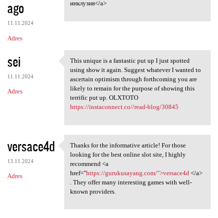
ago
инклузив</a>
11.11.2024
Adres
sei
This unique is a fantastic put up I just spotted
This unique is a fantastic
using show it again. Suggest whatever I wanted to
11.11.2024
ascertain optimism through forthcoming you are
likely to remain for the purpose of showing this
Adres
terrific put up. OLXTOTO
https://instaconnect.co//read-blog/30845
versace4d
Thanks for the informative article! For those
Thanks for the informative
looking for the best online slot site, I highly
13.11.2024
recommend <a
href="
https://gurukusayang.com/">versace4d
</a>
Adres
. They offer many interesting games with well-
known providers.