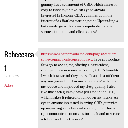
gummy has a set amount of CBD, which makes it
cosy to track my intake. An eye to anyone
interested in irksome CBD, gummies up in the
interest of a effortless starting point. Upstanding a
baksheesh: go with a view a reputable brand to
secure distinction and effectiveness!
Rebeccaca
https://www.cornbreadhemp.com/pages/what-are-
https://www.cornbreadhemp.com
some-common-misconceptions-...
have appropriate
t
for a go-to owing me, offering a convenient,
scrumptious scraps means to enjoy CBD’s benefits.
I worth how tactful they are, so I can blast off them
14.11.2024
anytime, anywhere. For one's part, they’ve helped
Adres
me reduce and improved my sleep quality. I also
like that each gummy has a jell amount of CBD,
which makes it relaxed to run down my intake. An
eye to anyone interested in trying CBD, gummies
up respecting a uncluttered starting point. Just a
tip: communicate to on a estimable brand to secure
attribute and effectiveness!