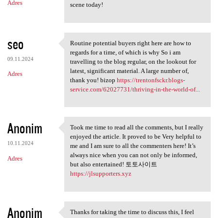
Adres
scene today!
seo
Routine potential buyers right here are how to
Routine potential buyers
regards for a time, of which is why So i am
09.11.2024
travelling to the blog regular, on the lookout for
latest, significant material. A large number of,
Adres
thank you! bizop
https://trentonfsckr.blogs-
service.com/62027731/thriving-in-the-world-of...
Anonim
Took me time to read all the comments, but I really
Took me time to read all the
enjoyed the article. It proved to be Very helpful to
10.11.2024
me and I am sure to all the commenters here! It’s
always nice when you can not only be informed,
Adres
but also entertained! 토토사이트
https://jlsupporters.xyz
Anonim
Thanks for taking the time to discuss this, I feel