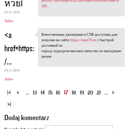
หวย1
B8%A7%E0%B8%A2%E0%B8%AD%E0%B8%
AD...
24.11.2024
Adres
<a
Качественные дженерики в СПБ доступны для
Качественные дженерики в СПБ
покупки на сайте
https://men78.ru
с быстрой
href=https:
доставкой по
городу курьером высокое качество по выгодным
ценам
/...
24.11.2024
Adres
S
…
13
14
15
16
17
18
19
20
21
…
t
r
o
Dodaj komentarz
n