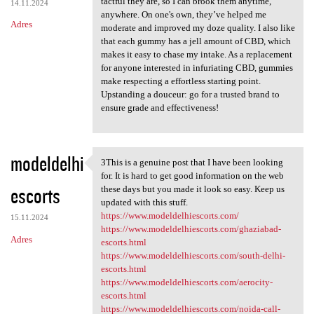
tactful they are, so I can brook them anytime,
14.11.2024
anywhere. On one's own, they’ve helped me
Adres
moderate and improved my doze quality. I also like
that each gummy has a jell amount of CBD, which
makes it easy to chase my intake. As a replacement
for anyone interested in infuriating CBD, gummies
make respecting a effortless starting point.
Upstanding a douceur: go for a trusted brand to
ensure grade and effectiveness!
modeldelhi
3This is a genuine post that I have been looking
3This is a genuine post that
for. It is hard to get good information on the web
escorts
these days but you made it look so easy. Keep us
updated with this stuff.
https://www.modeldelhiescorts.com/
15.11.2024
https://www.modeldelhiescorts.com/ghaziabad-
Adres
escorts.html
https://www.modeldelhiescorts.com/south-delhi-
escorts.html
https://www.modeldelhiescorts.com/aerocity-
escorts.html
https://www.modeldelhiescorts.com/noida-call-