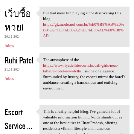
เว็บซื้อ
I’ve had more fun playing since discovering this
I’ve had more fun playing
blog.
หวย1
https://gizmodo.uol.com.br/%E0%B8%AB%E0%
B8%A7%E0%B8%A2%E0%B8%AD%E0%B8%
AD...
20.11.2024
Adres
Ruhi Patel
The atmosphere of the
The atmosphere of the https:
https://www.riyadelhiescorts.in/call-girls-near-
21.11.2024
laffaire-hotel-new-delhi...
is one of elegance.
Surrounded by luxury, the escorts mirror the hotel's
Adres
ambiance, creating a harmonious and enticing
environment.
Escort
This is a really helpful Blog. I've gained a lot of
This is a really helpful Blog
valuable information from it. Noida stands out as
Service ...
one of the best cities in Uttar Pradesh, offering
residents a vibrant lifestyle and numerous