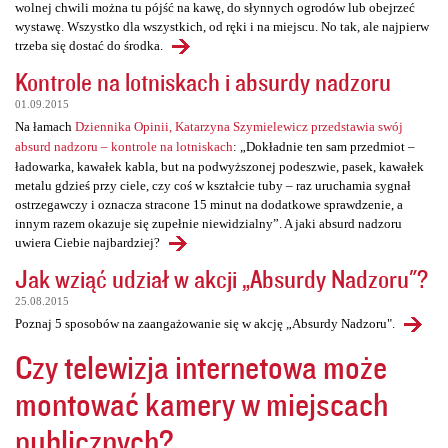
wolnej chwili można tu pójść na kawę, do słynnych ogrodów lub obejrzeć
wystawę. Wszystko dla wszystkich, od ręki i na miejscu. No tak, ale najpierw
trzeba się dostać do środka.
Kontrole na lotniskach i absurdy nadzoru
01.09.2015
Na łamach
Dziennika Opinii, Katarzyna Szymielewicz przedstawia swój
absurd nadzoru – kontrole na lotniskach
: „Dokładnie ten sam przedmiot –
ładowarka, kawałek kabla, but na podwyższonej podeszwie, pasek, kawałek
metalu gdzieś przy ciele, czy coś w kształcie tuby – raz uruchamia sygnał
ostrzegawczy i oznacza stracone 15 minut na dodatkowe sprawdzenie, a
innym razem okazuje się zupełnie niewidzialny”. A jaki absurd nadzoru
uwiera Ciebie najbardziej?
Jak wziąć udział w akcji „Absurdy Nadzoru"?
25.08.2015
Poznaj 5 sposobów na zaangażowanie się w akcję „Absurdy Nadzoru".
Czy telewizja internetowa może
montować kamery w miejscach
publicznych?