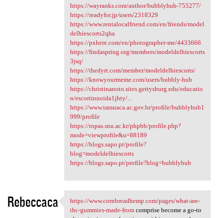
https://wayranks.com/author/bubblyhub-755277/
https://readyfor.jp/users/2318329
https://www.rentalocalfriend.com/en/friends/model
delhiescorts2qha
https://pxhere.com/en/photographer-me/4433666
https://findaspring.org/members/modeldelhiescorts
3jsq/
https://thedyrt.com/member/modeldelhiescorts/
https://knowyourmeme.com/users/bubbly-hub
https://christinanoto.sites.gettysburg.edu/educatio
n/escortinnoida1jhty/...
https://www.tarauaca.ac.gov.br/profile/bubblyhub1
999/profile
https://ropas.snu.ac.kr/phpbb/profile.php?
mode=viewprofile&u=88189
https://blogs.sapo.pt/profile?
blog=modeldelhiescorts
https://blogs.sapo.pt/profile?blog=bubblyhub
Rebeccaca
https://www.cornbreadhemp.com/pages/what-are-
https://www.cornbreadhemp.com
thc-gummies-made-from
comprise become a go-to