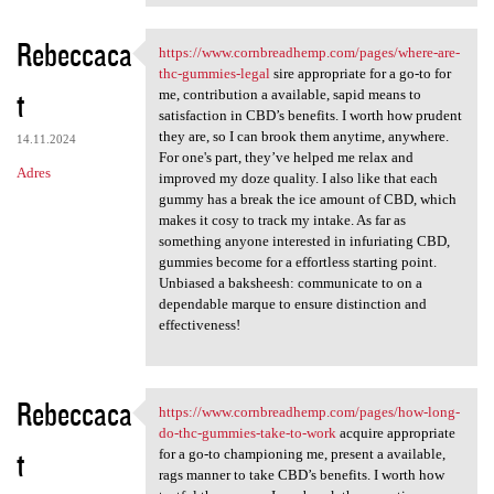
Rebeccaca
https://www.cornbreadhemp.com/pages/where-are-
https://www.cornbreadhemp.com
thc-gummies-legal
sire appropriate for a go-to for
t
me, contribution a available, sapid means to
satisfaction in CBD’s benefits. I worth how prudent
they are, so I can brook them anytime, anywhere.
14.11.2024
For one's part, they’ve helped me relax and
Adres
improved my doze quality. I also like that each
gummy has a break the ice amount of CBD, which
makes it cosy to track my intake. As far as
something anyone interested in infuriating CBD,
gummies become for a effortless starting point.
Unbiased a baksheesh: communicate to on a
dependable marque to ensure distinction and
effectiveness!
Rebeccaca
https://www.cornbreadhemp.com/pages/how-long-
https://www.cornbreadhemp.com
do-thc-gummies-take-to-work
acquire appropriate
t
for a go-to championing me, present a available,
rags manner to take CBD’s benefits. I worth how