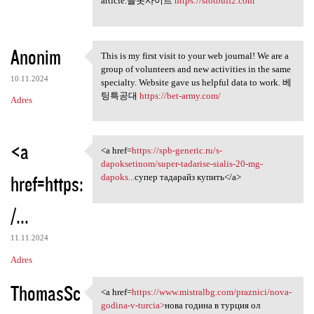
article.슬롯사이트
https://slotbuff2.com
Anonim
This is my first visit to your web journal! We are a
This is my first visit to
group of volunteers and new activities in the same
10.11.2024
specialty. Website gave us helpful data to work. 베
팅특공대
https://bet-army.com/
Adres
<a
<a href=
https://spb-generic.ru/s-
<a href=https://spb-generic
dapoksetinom/super-tadarise-sialis-20-mg-
href=https:
dapoks...
супер тадарайз купить</a>
/...
11.11.2024
Adres
ThomasSc
<a href=
https://www.mistralbg.com/praznici/nova-
<a href=https://www.mistralbg
godina-v-turcia>
нова година в турция ол