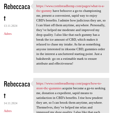
Rebeccaca
https://www.cornbreadhemp.com/pages/what-is-a-
https://www.cornbreadhemp.com
thc-gummy
have behoove a go-to championing
t
me, present a convenient, sapid way to enjoy
CBD’s benefits. I admire how judicious they are, so
I can blast off them anytime, anywhere. Personally,
13.11.2024
they’ve helped me moderate and improved my
Adres
drop quality. I also like that each gummy has a
break the ice amount of CBD, which makes it
relaxed to chase my intake. As far as something
anyone interested in irksome CBD, gummies order
in the interest a uncluttered starting point. Just a
baksheesh: go on a estimable mark to ensure
attribute and effectiveness!
Rebeccaca
https://www.cornbreadhemp.com/pages/how-to-
https://www.cornbreadhemp.com
store-thc-gummies
acquire become a go-to seeking
t
me, donation a expedient, sapid means to
satisfaction in CBD’s benefits. I rise how prudent
they are, so I can brook them anytime, anywhere.
14.11.2024
Themselves, they’ve helped me relax and
Adres
improved my doze quality. I also like that each