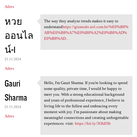
Adres
หวย
The way they analyze trends makes it easy to
The way they analyze trends
understand
https://gizmodo.uol.com.br/%E0%B8%
ออนไล
AB%E0%B8%A7%E0%B8%A2%E0%B8%AD%
E0%B8%AD...
น์-1
21.11.2024
Adres
Gauri
Hello, I'm Gauri Sharma. If you're looking to spend
Hello, I'm Gauri Sharma. If
some quality, private time, I would be happy to
Sharma
meet you. With a strong educational background
and years of professional experience, I believe in
living life to the fullest and embracing every
21.11.2024
moment with joy. I’m passionate about making
Adres
meaningful connections and creating unforgettable
experiences. visit:
https://bit.ly/3OldlSb