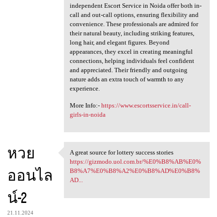
independent Escort Service in Noida offer both in-
call and out-call options, ensuring flexibility and
convenience. These professionals are admired for
their natural beauty, including striking features,
long hair, and elegant figures. Beyond
appearances, they excel in creating meaningful
connections, helping individuals feel confident
and appreciated. Their friendly and outgoing
nature adds an extra touch of warmth to any
experience.
More Info:-
https://www.escortsservice.in/call-
girls-in-noida
หวย
A great source for lottery success stories
A great source for lottery
https://gizmodo.uol.com.br/%E0%B8%AB%E0%
ออนไล
B8%A7%E0%B8%A2%E0%B8%AD%E0%B8%
AD...
น์-2
21.11.2024