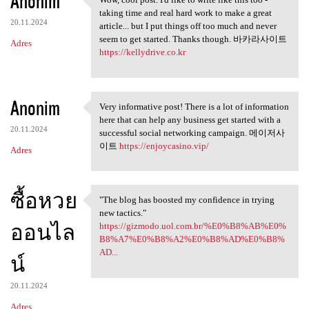
Anonim
Wow, cool post. I'd like to
taking time and real hard work to make a great
20.11.2024
article... but I put things off too much and never
seem to get started. Thanks though. 바카라사이트
Adres
https://kellydrive.co.kr
Anonim
Very informative post! There is a lot of information
Very informative post! There
here that can help any business get started with a
20.11.2024
successful social networking campaign. 메이저사
이트
https://enjoycasino.vip/
Adres
ซื้อหวย
"The blog has boosted my confidence in trying
"The blog has boosted my
new tactics."
ออนไล
https://gizmodo.uol.com.br/%E0%B8%AB%E0%
B8%A7%E0%B8%A2%E0%B8%AD%E0%B8%
AD...
น์
20.11.2024
Adres