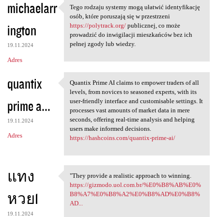
michaelarr
Tego rodzaju systemy mogą ułatwić identyfikację
Tego rodzaju systemy mogą
osób, które poruszają się w przestrzeni
ington
https://polytrack.org/
publicznej, co może
prowadzić do inwigilacji mieszkańców bez ich
pełnej zgody lub wiedzy.
19.11.2024
Adres
quantix
Quantix Prime AI claims to empower traders of all
Quantix Prime AI claims to
levels, from novices to seasoned experts, with its
prime a...
user-friendly interface and customisable settings. It
processes vast amounts of market data in mere
seconds, offering real-time analysis and helping
19.11.2024
users make informed decisions.
Adres
https://hashcoins.com/quantix-prime-ai/
แทง
"They provide a realistic approach to winning.
"They provide a realistic
https://gizmodo.uol.com.br/%E0%B8%AB%E0%
หวย1
B8%A7%E0%B8%A2%E0%B8%AD%E0%B8%
AD...
19.11.2024