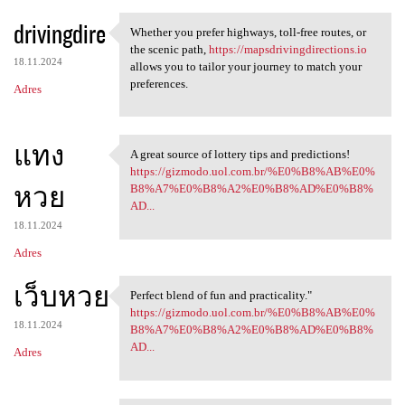
drivingdire
Whether you prefer highways, toll-free routes, or
Whether you prefer highways,
the scenic path,
https://mapsdrivingdirections.io
18.11.2024
allows you to tailor your journey to match your
preferences.
Adres
แทง
A great source of lottery tips and predictions!
A great source of lottery
https://gizmodo.uol.com.br/%E0%B8%AB%E0%
หวย
B8%A7%E0%B8%A2%E0%B8%AD%E0%B8%
AD...
18.11.2024
Adres
เว็บหวย
Perfect blend of fun and practicality."
Perfect blend of fun and
https://gizmodo.uol.com.br/%E0%B8%AB%E0%
18.11.2024
B8%A7%E0%B8%A2%E0%B8%AD%E0%B8%
AD...
Adres