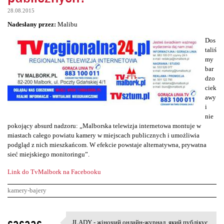
28.08.2015
Nadesłany przez:
Malibu
Dos
taliś
my
bar
dzo
ciek
awy
i
nie
pokojący absurd nadzoru: „Malborska telewizja internetowa montuje w
miastach całego powiatu kamery w miejscach publicznych i umożliwia
podgląd z nich mieszkańcom. W efekcie powstaje alternatywna, prywatna
sieć miejskiego monitoringu”.
Link do TvMalbork na Facebooku
kamery-bajery
K
sasaas
JLADY - жіночий онлайн-журнал, який публікує