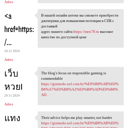
Adres
<a
В нашей онлайн аптеке вы сможете приобрести
В нашей онлайн аптеке вы
дженерики для повышения потенции в СПБ с
href=https:
доставкой
адрес нашего сайта
https://men78.ru
высокое
качество по доступной цене
/...
24.11.2024
Adres
เว็บ
The blog’s focus on responsible gaming is
The blog’s focus on
commendable
หวย1
https://gizmodo.uol.com.br/%E0%B8%AB%E0%
B8%A7%E0%B8%A2%E0%B8%AD%E0%B8%
AD...
24.11.2024
Adres
แทง
Their advice helps me play smarter, not harder
Their advice helps me play
https://gizmodo.uol.com.br/%E0%B8%AB%E0%