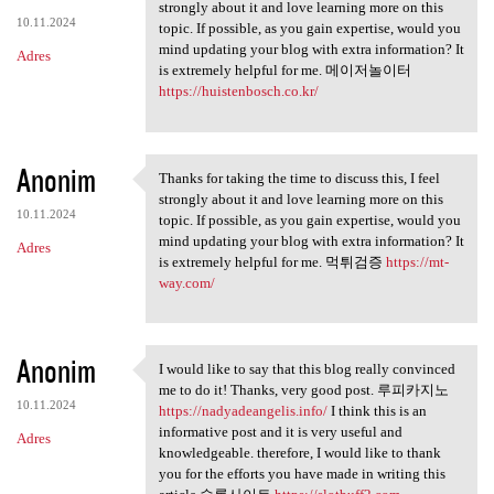
Thanks for taking the time to
strongly about it and love learning more on this
10.11.2024
topic. If possible, as you gain expertise, would you
mind updating your blog with extra information? It
Adres
is extremely helpful for me. 메이저놀이터
https://huistenbosch.co.kr/
Anonim
Thanks for taking the time to discuss this, I feel
Thanks for taking the time to
strongly about it and love learning more on this
10.11.2024
topic. If possible, as you gain expertise, would you
mind updating your blog with extra information? It
Adres
is extremely helpful for me. 먹튀검증
https://mt-
way.com/
Anonim
I would like to say that this blog really convinced
I would like to say that this
me to do it! Thanks, very good post. 루피카지노
10.11.2024
https://nadyadeangelis.info/
I think this is an
informative post and it is very useful and
Adres
knowledgeable. therefore, I would like to thank
you for the efforts you have made in writing this