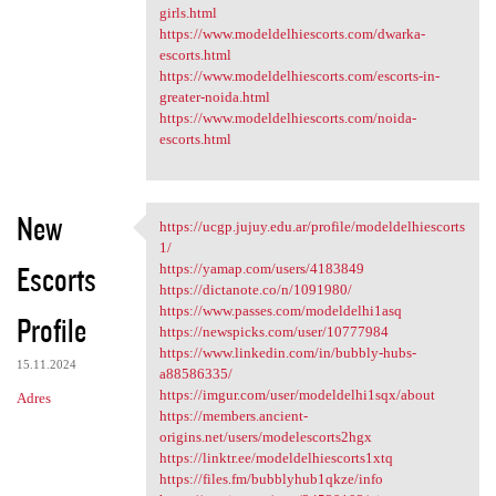
girls.html
https://www.modeldelhiescorts.com/dwarka-
escorts.html
https://www.modeldelhiescorts.com/escorts-in-
greater-noida.html
https://www.modeldelhiescorts.com/noida-
escorts.html
New
https://ucgp.jujuy.edu.ar/profile/modeldelhiescorts
https://ucgp.jujuy.edu.ar
1/
Escorts
https://yamap.com/users/4183849
https://dictanote.co/n/1091980/
https://www.passes.com/modeldelhi1asq
Profile
https://newspicks.com/user/10777984
https://www.linkedin.com/in/bubbly-hubs-
15.11.2024
a88586335/
https://imgur.com/user/modeldelhi1sqx/about
Adres
https://members.ancient-
origins.net/users/modelescorts2hgx
https://linktr.ee/modeldelhiescorts1xtq
https://files.fm/bubblyhub1qkze/info