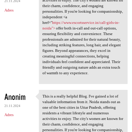
activities to enjoy. The city's women are known for
21.11.2024
their charm, confidence, and engaging
Adres
personalities. If you're looking for companionship,
independent <a
href="
https://www.escortsservice.in/call-girls-in-
noida">
offer both in-call and out-call options,
ensuring flexibility and convenience. These
professionals are admired for their natural beauty,
including striking features, long hair, and elegant
figures. Beyond appearances, they excel in
creating meaningful connections, helping
individuals feel confident and appreciated. Their
friendly and outgoing nature adds an extra touch
of warmth to any experience.
Anonim
This is a really helpful Blog. I've gained a lot of
This is a really helpful Blog
valuable information from it. Noida stands out as
21.11.2024
one of the best cities in Uttar Pradesh, offering
residents a vibrant lifestyle and numerous
Adres
activities to enjoy. The city's women are known for
their charm, confidence, and engaging
personalities. If you're looking for companionship,