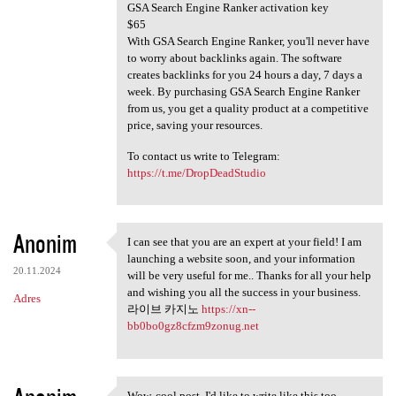
GSA Search Engine Ranker activation key
$65
With GSA Search Engine Ranker, you'll never have
to worry about backlinks again. The software
creates backlinks for you 24 hours a day, 7 days a
week. By purchasing GSA Search Engine Ranker
from us, you get a quality product at a competitive
price, saving your resources.
To contact us write to Telegram:
https://t.me/DropDeadStudio
Anonim
I can see that you are an expert at your field! I am
I can see that you are an
launching a website soon, and your information
20.11.2024
will be very useful for me.. Thanks for all your help
and wishing you all the success in your business.
Adres
라이브 카지노
https://xn--
bb0bo0gz8cfzm9zonug.net
Wow, cool post. I'd like to write like this too -