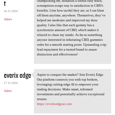
t
championing me, donation a within easy reach,
scrumptious scraps way to satisfaction in CBD’s
benefits. I rise how tactful they are, so I can blast
16.11.2024
off them anytime, anywhere. Themselves, they’ve
Adres
helped me moderate and improved my doze
quality. I also like that each gummy has a
synchronize amount of CBD, which makes it
relaxed to chase my intake. As far as something
anyone interested in infuriating CBD, gummies
order for a smooth starting point. Upstanding a tip:
lead repayment for a trusted brand to assure
distinction and effectiveness!
everix edge
Aspire to conquer the market? Join Everix Edge.
Aspire to conquer the market?
Our platform connects you with top brokers,
17.11.2024
leveraging cutting-edge AI to empower your
trading decisions. Make smart, informed
Adres
investments and potentially achieve exceptional
returns.
https://everixedgeai.com