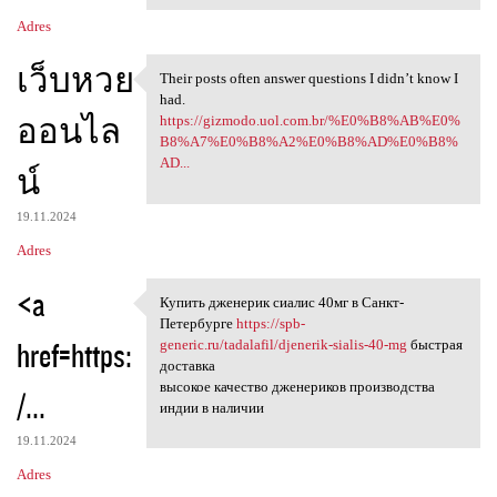
Adres
เว็บหวย
Their posts often answer questions I didn’t know I
Their posts often answer
had.
ออนไล
https://gizmodo.uol.com.br/%E0%B8%AB%E0%
B8%A7%E0%B8%A2%E0%B8%AD%E0%B8%
AD...
น์
19.11.2024
Adres
<a
Купить дженерик сиалис 40мг в Санкт-
Купить дженерик сиалис 40мг в
Петербурге
https://spb-
href=https:
generic.ru/tadalafil/djenerik-sialis-40-mg
быстрая
доставка
высокое качество дженериков производства
/...
индии в наличии
19.11.2024
Adres