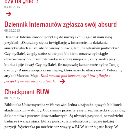
czy na „nie”?
03.10.2015
Dziennik Internautów zgłasza swój absurd
08.09.2015
Dziennik Internautów dołączył się do naszej akcji i zgłosił nam swój
przykład: „Oburzamy się na inwigilację w internecie, na działania
amerykańskich służb, ale co wiemy o inwigilacji na własnym podwórku?
Czy myślałeś, że gdy stoisz sobie pod blokiem, możesz być ciągle
obserwowany np. przez człowieka ze straży miejskiej, który siedzi przy
biurku i pije kawę? Czy myślałeś, ile naprawdę kamer może być w Twojej
okolicy? A może spojrzysz na mapkę, która może to ukazywać?”. Polecamy
artykuł Marcina Maja:
Ktoś nasikał pod kamerą, czyli inwigilacja z
perspektywy własnego podwórka
.
Checkpoint BUW
08.09.2015
Biblioteka Uniwersytecka w Warszawie. Jedna z najważniejszych bibliotek
akademickich w stolicy. Codziennie przewijają się przez nią setki studentów,
doktorantów i pracowników naukowych. Są również pasjonaci, samodzielni
badacze i warszawiacy, którzy poszukują niedostępnych gdzie indziej
pozycji. Wycieczka po mieście bez wizyty w BUW-ie też się nie liczy. W