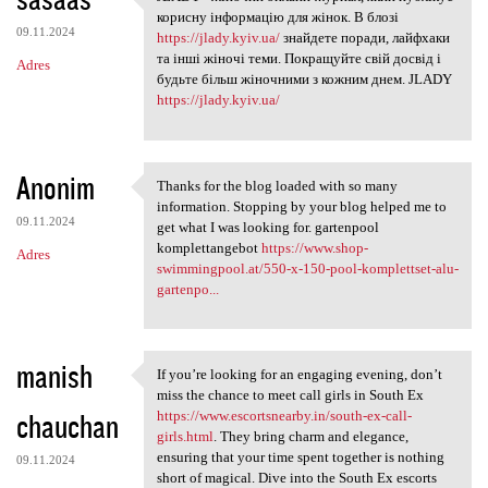
JLADY - жіночий онлайн-журнал
o
корисну інформацію для жінок. В блозі
09.11.2024
m
https://jlady.kyiv.ua/
знайдете поради, лайфхаки
та інші жіночі теми. Покращуйте свій досвід і
Adres
e
будьте більш жіночними з кожним днем. JLADY
n
https://jlady.kyiv.ua/
t
a
Anonim
Thanks for the blog loaded with so many
r
Thanks for the blog loaded
information. Stopping by your blog helped me to
z
09.11.2024
get what I was looking for. gartenpool
komplettangebot
https://www.shop-
e
Adres
swimmingpool.at/550-x-150-pool-komplettset-alu-
gartenpo...
manish
If you’re looking for an engaging evening, don’t
If you’re looking for an
miss the chance to meet call girls in South Ex
chauchan
https://www.escortsnearby.in/south-ex-call-
girls.html
. They bring charm and elegance,
ensuring that your time spent together is nothing
09.11.2024
short of magical. Dive into the South Ex escorts