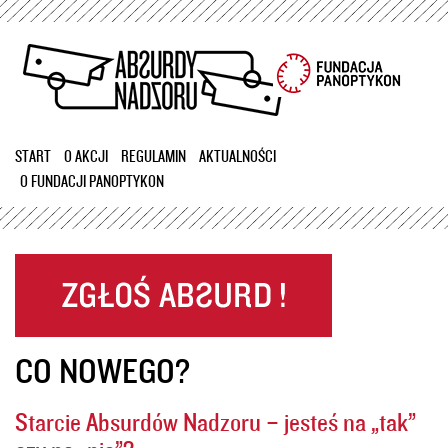
Przejdź
do
treści
START
O AKCJI
REGULAMIN
AKTUALNOŚCI
O FUNDACJI PANOPTYKON
CO NOWEGO?
Starcie Absurdów Nadzoru – jesteś na „tak”