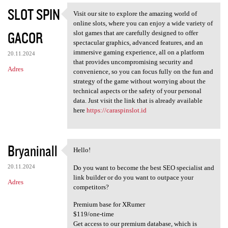
SLOT SPIN
Visit our site to explore the amazing world of
Visit our site to explore the
online slots, where you can enjoy a wide variety of
GACOR
slot games that are carefully designed to offer
spectacular graphics, advanced features, and an
immersive gaming experience, all on a platform
20.11.2024
that provides uncompromising security and
Adres
convenience, so you can focus fully on the fun and
strategy of the game without worrying about the
technical aspects or the safety of your personal
data. Just visit the link that is already available
here
https://caraspinslot.id
Bryaninall
Hello!
Hello!
20.11.2024
Do you want to become the best SEO specialist and
link builder or do you want to outpace your
Adres
competitors?
Premium base for XRumer
$119/one-time
Get access to our premium database, which is