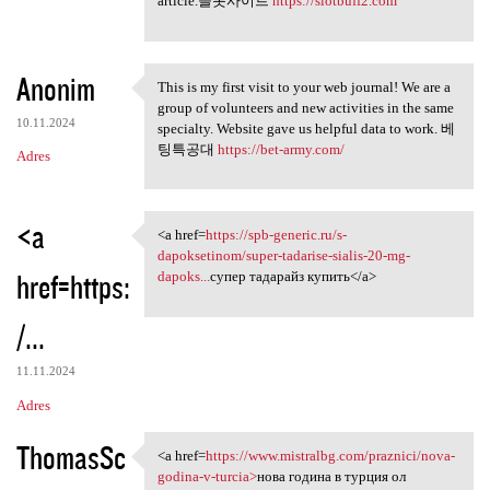
article.슬롯사이트
https://slotbuff2.com
Anonim
This is my first visit to your web journal! We are a
This is my first visit to
group of volunteers and new activities in the same
10.11.2024
specialty. Website gave us helpful data to work. 베
팅특공대
https://bet-army.com/
Adres
<a
<a href=
https://spb-generic.ru/s-
<a href=https://spb-generic
dapoksetinom/super-tadarise-sialis-20-mg-
href=https:
dapoks...
супер тадарайз купить</a>
/...
11.11.2024
Adres
ThomasSc
<a href=
https://www.mistralbg.com/praznici/nova-
<a href=https://www.mistralbg
godina-v-turcia>
нова година в турция ол