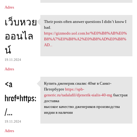
Adres
เว็บหวย
Their posts often answer questions I didn’t know I
Their posts often answer
had.
ออนไล
https://gizmodo.uol.com.br/%E0%B8%AB%E0%
B8%A7%E0%B8%A2%E0%B8%AD%E0%B8%
AD...
น์
19.11.2024
Adres
<a
Купить дженерик сиалис 40мг в Санкт-
Купить дженерик сиалис 40мг в
Петербурге
https://spb-
href=https:
generic.ru/tadalafil/djenerik-sialis-40-mg
быстрая
доставка
высокое качество дженериков производства
/...
индии в наличии
19.11.2024
Adres