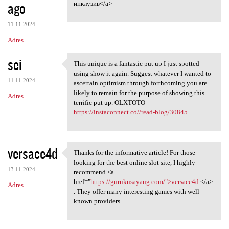
ago
инклузив</a>
11.11.2024
Adres
sei
This unique is a fantastic put up I just spotted
This unique is a fantastic
using show it again. Suggest whatever I wanted to
11.11.2024
ascertain optimism through forthcoming you are
likely to remain for the purpose of showing this
Adres
terrific put up. OLXTOTO
https://instaconnect.co//read-blog/30845
versace4d
Thanks for the informative article! For those
Thanks for the informative
looking for the best online slot site, I highly
13.11.2024
recommend <a
href="
https://gurukusayang.com/">versace4d
</a>
Adres
. They offer many interesting games with well-
known providers.