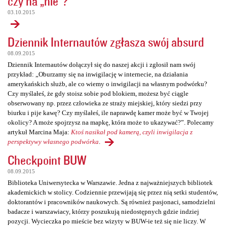
czy na „nie”?
03.10.2015
Dziennik Internautów zgłasza swój absurd
08.09.2015
Dziennik Internautów dołączył się do naszej akcji i zgłosił nam swój
przykład: „Oburzamy się na inwigilację w internecie, na działania
amerykańskich służb, ale co wiemy o inwigilacji na własnym podwórku?
Czy myślałeś, że gdy stoisz sobie pod blokiem, możesz być ciągle
obserwowany np. przez człowieka ze straży miejskiej, który siedzi przy
biurku i pije kawę? Czy myślałeś, ile naprawdę kamer może być w Twojej
okolicy? A może spojrzysz na mapkę, która może to ukazywać?”. Polecamy
artykuł Marcina Maja:
Ktoś nasikał pod kamerą, czyli inwigilacja z
perspektywy własnego podwórka
.
Checkpoint BUW
08.09.2015
Biblioteka Uniwersytecka w Warszawie. Jedna z najważniejszych bibliotek
akademickich w stolicy. Codziennie przewijają się przez nią setki studentów,
doktorantów i pracowników naukowych. Są również pasjonaci, samodzielni
badacze i warszawiacy, którzy poszukują niedostępnych gdzie indziej
pozycji. Wycieczka po mieście bez wizyty w BUW-ie też się nie liczy. W