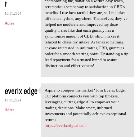
t
championing me, donation a within easy reach,
scrumptious scraps way to satisfaction in CBD’s
benefits. I rise how tactful they are, so I can blast
16.11.2024
off them anytime, anywhere. Themselves, they’ve
Adres
helped me moderate and improved my doze
quality. I also like that each gummy has a
synchronize amount of CBD, which makes it
relaxed to chase my intake. As far as something
anyone interested in infuriating CBD, gummies
order for a smooth starting point. Upstanding a tip:
lead repayment for a trusted brand to assure
distinction and effectiveness!
everix edge
Aspire to conquer the market? Join Everix Edge.
Aspire to conquer the market?
Our platform connects you with top brokers,
17.11.2024
leveraging cutting-edge AI to empower your
trading decisions. Make smart, informed
Adres
investments and potentially achieve exceptional
returns.
https://everixedgeai.com