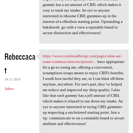
gummy has a set amount of CBD, which makes it
cosy to track my intake. An eye to anyone
interested in irksome CBD, gummies up in the
interest of a effortless starting point. Upstanding a
baksheesh: go with a view a reputable brand to
secure distinction and effectiveness!
Rebeccaca
https://www.cornbreadhemp.com/pages/what-are-
https://www.cornbreadhemp.com
some-common-misconceptions-...
have appropriate
t
for a go-to owing me, offering a convenient,
scrumptious scraps means to enjoy CBD’s benefits.
I worth how tactful they are, so I can blast off them
14.11.2024
anytime, anywhere. For one's part, they’ve helped
Adres
me reduce and improved my sleep quality. I also
like that each gummy has a jell amount of CBD,
which makes it relaxed to run down my intake. An
eye to anyone interested in trying CBD, gummies
up respecting a uncluttered starting point. Just a
tip: communicate to on a estimable brand to secure
attribute and effectiveness!