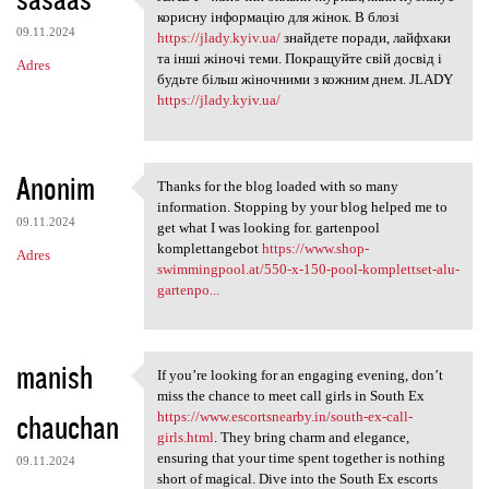
JLADY - жіночий онлайн-журнал
o
корисну інформацію для жінок. В блозі
09.11.2024
m
https://jlady.kyiv.ua/
знайдете поради, лайфхаки
та інші жіночі теми. Покращуйте свій досвід і
Adres
e
будьте більш жіночними з кожним днем. JLADY
n
https://jlady.kyiv.ua/
t
a
Anonim
Thanks for the blog loaded with so many
r
Thanks for the blog loaded
information. Stopping by your blog helped me to
z
09.11.2024
get what I was looking for. gartenpool
komplettangebot
https://www.shop-
e
Adres
swimmingpool.at/550-x-150-pool-komplettset-alu-
gartenpo...
manish
If you’re looking for an engaging evening, don’t
If you’re looking for an
miss the chance to meet call girls in South Ex
chauchan
https://www.escortsnearby.in/south-ex-call-
girls.html
. They bring charm and elegance,
ensuring that your time spent together is nothing
09.11.2024
short of magical. Dive into the South Ex escorts