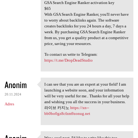
GSA Search Engine Ranker activation key
$65
With GSA Search Engine Ranker, you'll never have
to worry about backlinks again. The software
creates backlinks for you 24 hours a day, 7 days a
week. By purchasing GSA Search Engine Ranker
from us, you get a quality product at a competitive
price, saving your resources.
To contact us write to Telegram:
https://t.me/DropDeadStudio
Anonim
I can see that you are an expert at your field! I am
I can see that you are an
launching a website soon, and your information
20.11.2024
will be very useful for me.. Thanks for all your help
and wishing you all the success in your business.
Adres
라이브 카지노
https://xn--
bb0bo0gz8cfzm9zonug.net
Wow, cool post. I'd like to write like this too -