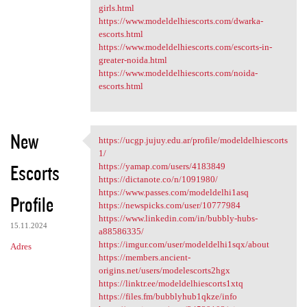
girls.html
https://www.modeldelhiescorts.com/dwarka-
escorts.html
https://www.modeldelhiescorts.com/escorts-in-
greater-noida.html
https://www.modeldelhiescorts.com/noida-
escorts.html
New
https://ucgp.jujuy.edu.ar/profile/modeldelhiescorts
https://ucgp.jujuy.edu.ar
1/
Escorts
https://yamap.com/users/4183849
https://dictanote.co/n/1091980/
https://www.passes.com/modeldelhi1asq
Profile
https://newspicks.com/user/10777984
https://www.linkedin.com/in/bubbly-hubs-
15.11.2024
a88586335/
https://imgur.com/user/modeldelhi1sqx/about
Adres
https://members.ancient-
origins.net/users/modelescorts2hgx
https://linktr.ee/modeldelhiescorts1xtq
https://files.fm/bubblyhub1qkze/info