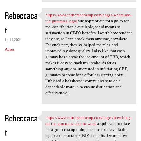
Rebeccaca
https://www.cornbreadhemp.com/pages/where-are-
https://www.cornbreadhemp.com
thc-gummies-legal
sire appropriate for a go-to for
t
me, contribution a available, sapid means to
satisfaction in CBD’s benefits. I worth how prudent
they are, so I can brook them anytime, anywhere.
14.11.2024
For one's part, they’ve helped me relax and
Adres
improved my doze quality. I also like that each
gummy has a break the ice amount of CBD, which
makes it cosy to track my intake. As far as
something anyone interested in infuriating CBD,
gummies become for a effortless starting point.
Unbiased a baksheesh: communicate to on a
dependable marque to ensure distinction and
effectiveness!
Rebeccaca
https://www.cornbreadhemp.com/pages/how-long-
https://www.cornbreadhemp.com
do-thc-gummies-take-to-work
acquire appropriate
t
for a go-to championing me, present a available,
rags manner to take CBD’s benefits. I worth how