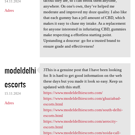
tactful they are, so I can brook them anytime,
14.11.2024
anywhere. On one's own, they’ve helped me
Adres
moderate and improved my doze quality. I also like
that each gummy has a jell amount of CBD, which
makes it easy to chase my intake. As a replacement
for anyone interested in infuriating CBD, gummies
make respecting a effortless starting point.
Upstanding a douceur: go for a trusted brand to
ensure grade and effectiveness!
modeldelhi
3This is a genuine post that I have been looking
3This is a genuine post that
for. It is hard to get good information on the web
escorts
these days but you made it look so easy. Keep us
updated with this stuff.
https://www.modeldelhiescorts.com/
15.11.2024
https://www.modeldelhiescorts.com/ghaziabad-
Adres
escorts.html
https://www.modeldelhiescorts.com/south-delhi-
escorts.html
https://www.modeldelhiescorts.com/aerocity-
escorts.html
https://www.modeldelhiescorts.com/noida-call-