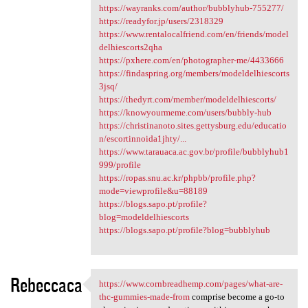
https://wayranks.com/author/bubblyhub-755277/
https://readyfor.jp/users/2318329
https://www.rentalocalfriend.com/en/friends/model
delhiescorts2qha
https://pxhere.com/en/photographer-me/4433666
https://findaspring.org/members/modeldelhiescorts
3jsq/
https://thedyrt.com/member/modeldelhiescorts/
https://knowyourmeme.com/users/bubbly-hub
https://christinanoto.sites.gettysburg.edu/educatio
n/escortinnoida1jhty/...
https://www.tarauaca.ac.gov.br/profile/bubblyhub1
999/profile
https://ropas.snu.ac.kr/phpbb/profile.php?
mode=viewprofile&u=88189
https://blogs.sapo.pt/profile?
blog=modeldelhiescorts
https://blogs.sapo.pt/profile?blog=bubblyhub
Rebeccaca
https://www.cornbreadhemp.com/pages/what-are-
https://www.cornbreadhemp.com
thc-gummies-made-from
comprise become a go-to