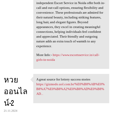
independent Escort Service in Noida offer both in-
call and out-call options, ensuring flexibility and
convenience. These professionals are admired for
their natural beauty, including striking features,
long hair, and elegant figures. Beyond
appearances, they excel in creating meaningful
connections, helping individuals feel confident
and appreciated. Their friendly and outgoing
nature adds an extra touch of warmth to any
experience.
More Info:-
https://www.escortsservice.in/call-
girls-in-noida
หวย
A great source for lottery success stories
A great source for lottery
https://gizmodo.uol.com.br/%E0%B8%AB%E0%
ออนไล
B8%A7%E0%B8%A2%E0%B8%AD%E0%B8%
AD...
น์-2
21.11.2024