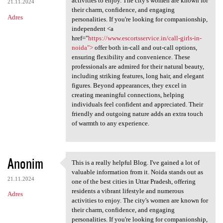
activities to enjoy. The city's women are known for
21.11.2024
their charm, confidence, and engaging
Adres
personalities. If you're looking for companionship,
independent <a
href="
https://www.escortsservice.in/call-girls-in-
noida">
offer both in-call and out-call options,
ensuring flexibility and convenience. These
professionals are admired for their natural beauty,
including striking features, long hair, and elegant
figures. Beyond appearances, they excel in
creating meaningful connections, helping
individuals feel confident and appreciated. Their
friendly and outgoing nature adds an extra touch
of warmth to any experience.
Anonim
This is a really helpful Blog. I've gained a lot of
This is a really helpful Blog
valuable information from it. Noida stands out as
21.11.2024
one of the best cities in Uttar Pradesh, offering
residents a vibrant lifestyle and numerous
Adres
activities to enjoy. The city's women are known for
their charm, confidence, and engaging
personalities. If you're looking for companionship,