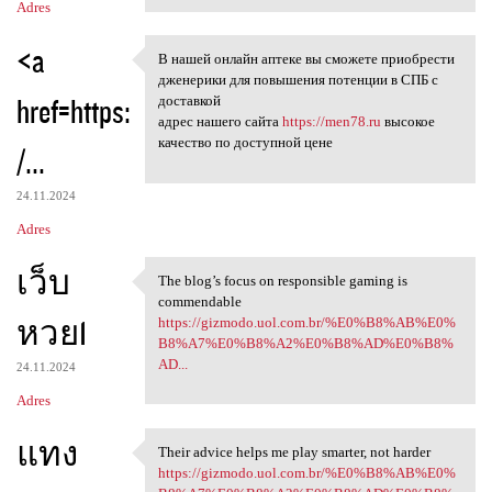
Adres
<a
В нашей онлайн аптеке вы сможете приобрести
В нашей онлайн аптеке вы
дженерики для повышения потенции в СПБ с
href=https:
доставкой
адрес нашего сайта
https://men78.ru
высокое
качество по доступной цене
/...
24.11.2024
Adres
เว็บ
The blog’s focus on responsible gaming is
The blog’s focus on
commendable
หวย1
https://gizmodo.uol.com.br/%E0%B8%AB%E0%
B8%A7%E0%B8%A2%E0%B8%AD%E0%B8%
AD...
24.11.2024
Adres
แทง
Their advice helps me play smarter, not harder
Their advice helps me play
https://gizmodo.uol.com.br/%E0%B8%AB%E0%