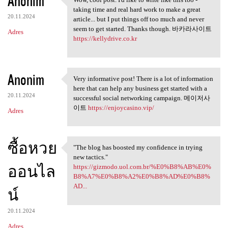
Anonim
Wow, cool post. I'd like to
taking time and real hard work to make a great
20.11.2024
article... but I put things off too much and never
seem to get started. Thanks though. 바카라사이트
Adres
https://kellydrive.co.kr
Anonim
Very informative post! There is a lot of information
Very informative post! There
here that can help any business get started with a
20.11.2024
successful social networking campaign. 메이저사
이트
https://enjoycasino.vip/
Adres
ซื้อหวย
"The blog has boosted my confidence in trying
"The blog has boosted my
new tactics."
ออนไล
https://gizmodo.uol.com.br/%E0%B8%AB%E0%
B8%A7%E0%B8%A2%E0%B8%AD%E0%B8%
AD...
น์
20.11.2024
Adres