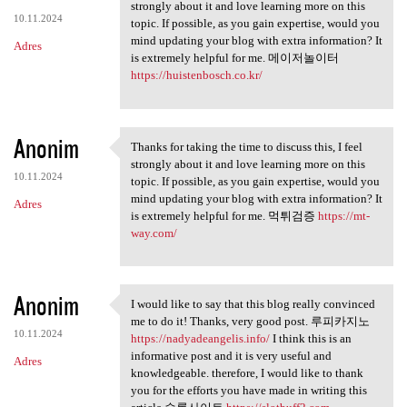
Thanks for taking the time to
strongly about it and love learning more on this
10.11.2024
topic. If possible, as you gain expertise, would you
mind updating your blog with extra information? It
Adres
is extremely helpful for me. 메이저놀이터
https://huistenbosch.co.kr/
Anonim
Thanks for taking the time to discuss this, I feel
Thanks for taking the time to
strongly about it and love learning more on this
10.11.2024
topic. If possible, as you gain expertise, would you
mind updating your blog with extra information? It
Adres
is extremely helpful for me. 먹튀검증
https://mt-
way.com/
Anonim
I would like to say that this blog really convinced
I would like to say that this
me to do it! Thanks, very good post. 루피카지노
10.11.2024
https://nadyadeangelis.info/
I think this is an
informative post and it is very useful and
Adres
knowledgeable. therefore, I would like to thank
you for the efforts you have made in writing this