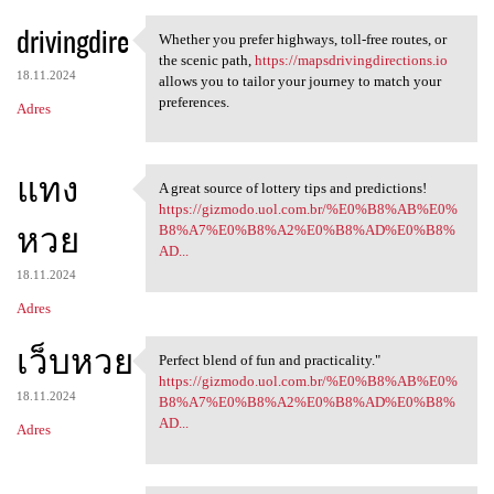
drivingdire
Whether you prefer highways, toll-free routes, or
Whether you prefer highways,
the scenic path,
https://mapsdrivingdirections.io
18.11.2024
allows you to tailor your journey to match your
preferences.
Adres
แทง
A great source of lottery tips and predictions!
A great source of lottery
https://gizmodo.uol.com.br/%E0%B8%AB%E0%
หวย
B8%A7%E0%B8%A2%E0%B8%AD%E0%B8%
AD...
18.11.2024
Adres
เว็บหวย
Perfect blend of fun and practicality."
Perfect blend of fun and
https://gizmodo.uol.com.br/%E0%B8%AB%E0%
18.11.2024
B8%A7%E0%B8%A2%E0%B8%AD%E0%B8%
AD...
Adres