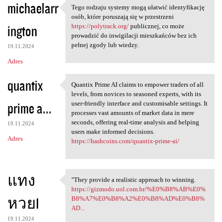
michaelarr
Tego rodzaju systemy mogą ułatwić identyfikację
Tego rodzaju systemy mogą
osób, które poruszają się w przestrzeni
ington
https://polytrack.org/
publicznej, co może
prowadzić do inwigilacji mieszkańców bez ich
pełnej zgody lub wiedzy.
19.11.2024
Adres
quantix
Quantix Prime AI claims to empower traders of all
Quantix Prime AI claims to
levels, from novices to seasoned experts, with its
prime a...
user-friendly interface and customisable settings. It
processes vast amounts of market data in mere
seconds, offering real-time analysis and helping
19.11.2024
users make informed decisions.
Adres
https://hashcoins.com/quantix-prime-ai/
แทง
"They provide a realistic approach to winning.
"They provide a realistic
https://gizmodo.uol.com.br/%E0%B8%AB%E0%
หวย1
B8%A7%E0%B8%A2%E0%B8%AD%E0%B8%
AD...
19.11.2024