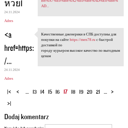
หวย1
B8%A7%E0%B8%A2%E0%B8%AD%E0%B8%
AD...
24.11.2024
Adres
<a
Качественные дженерики в СПБ доступны для
Качественные дженерики в СПБ
покупки на сайте
https://men78.ru
с быстрой
href=https:
доставкой по
городу курьером высокое качество по выгодным
ценам
/...
24.11.2024
Adres
S
…
13
14
15
16
17
18
19
20
21
…
t
r
o
Dodaj komentarz
n