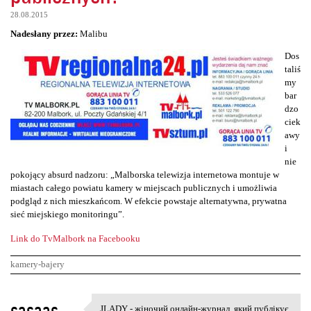
28.08.2015
Nadesłany przez:
Malibu
Dos
taliś
my
bar
dzo
ciek
awy
i
nie
pokojący absurd nadzoru: „Malborska telewizja internetowa montuje w
miastach całego powiatu kamery w miejscach publicznych i umożliwia
podgląd z nich mieszkańcom. W efekcie powstaje alternatywna, prywatna
sieć miejskiego monitoringu”.
Link do TvMalbork na Facebooku
kamery-bajery
K
sasaas
JLADY - жіночий онлайн-журнал, який публікує