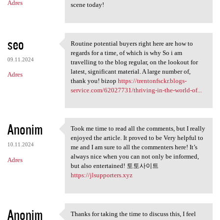
Adres
scene today!
seo
Routine potential buyers right here are how to
Routine potential buyers
regards for a time, of which is why So i am
09.11.2024
travelling to the blog regular, on the lookout for
latest, significant material. A large number of,
Adres
thank you! bizop
https://trentonfsckr.blogs-
service.com/62027731/thriving-in-the-world-of...
Anonim
Took me time to read all the comments, but I really
Took me time to read all the
enjoyed the article. It proved to be Very helpful to
10.11.2024
me and I am sure to all the commenters here! It’s
always nice when you can not only be informed,
Adres
but also entertained! 토토사이트
https://jlsupporters.xyz
Anonim
Thanks for taking the time to discuss this, I feel