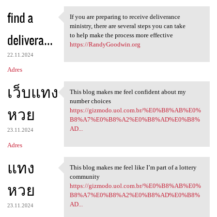
find a
If you are preparing to receive deliverance
If you are preparing to
ministry, there are several steps you can take
delivera...
to help make the process more effective
https://RandyGoodwin.org
22.11.2024
Adres
เว็บแทง
This blog makes me feel confident about my
This blog makes me feel
number choices
หวย
https://gizmodo.uol.com.br/%E0%B8%AB%E0%
B8%A7%E0%B8%A2%E0%B8%AD%E0%B8%
AD...
23.11.2024
Adres
แทง
This blog makes me feel like I’m part of a lottery
This blog makes me feel like
community
หวย
https://gizmodo.uol.com.br/%E0%B8%AB%E0%
B8%A7%E0%B8%A2%E0%B8%AD%E0%B8%
AD...
23.11.2024