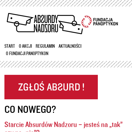
Przejdź
do
treści
START
O AKCJI
REGULAMIN
AKTUALNOŚCI
O FUNDACJI PANOPTYKON
CO NOWEGO?
Starcie Absurdów Nadzoru – jesteś na „tak”