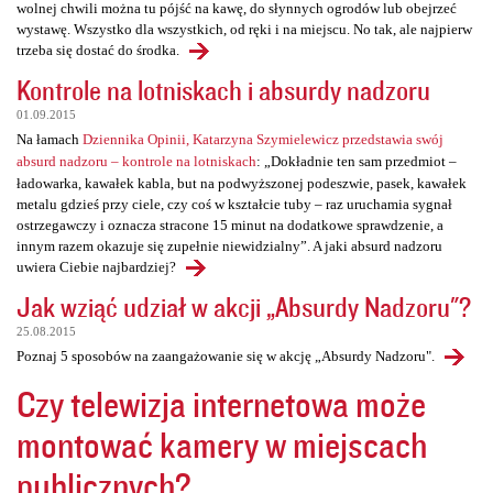
wolnej chwili można tu pójść na kawę, do słynnych ogrodów lub obejrzeć
wystawę. Wszystko dla wszystkich, od ręki i na miejscu. No tak, ale najpierw
trzeba się dostać do środka.
Kontrole na lotniskach i absurdy nadzoru
01.09.2015
Na łamach
Dziennika Opinii, Katarzyna Szymielewicz przedstawia swój
absurd nadzoru – kontrole na lotniskach
: „Dokładnie ten sam przedmiot –
ładowarka, kawałek kabla, but na podwyższonej podeszwie, pasek, kawałek
metalu gdzieś przy ciele, czy coś w kształcie tuby – raz uruchamia sygnał
ostrzegawczy i oznacza stracone 15 minut na dodatkowe sprawdzenie, a
innym razem okazuje się zupełnie niewidzialny”. A jaki absurd nadzoru
uwiera Ciebie najbardziej?
Jak wziąć udział w akcji „Absurdy Nadzoru"?
25.08.2015
Poznaj 5 sposobów na zaangażowanie się w akcję „Absurdy Nadzoru".
Czy telewizja internetowa może
montować kamery w miejscach
publicznych?