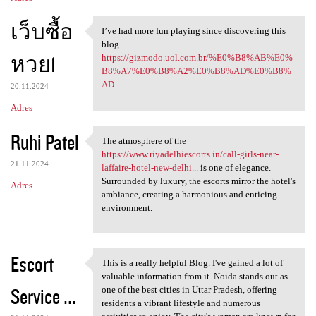
เว็บซื้อ
I’ve had more fun playing since discovering this
I’ve had more fun playing
blog.
หวย1
https://gizmodo.uol.com.br/%E0%B8%AB%E0%
B8%A7%E0%B8%A2%E0%B8%AD%E0%B8%
AD...
20.11.2024
Adres
Ruhi Patel
The atmosphere of the
The atmosphere of the https:
https://www.riyadelhiescorts.in/call-girls-near-
21.11.2024
laffaire-hotel-new-delhi...
is one of elegance.
Surrounded by luxury, the escorts mirror the hotel's
Adres
ambiance, creating a harmonious and enticing
environment.
Escort
This is a really helpful Blog. I've gained a lot of
This is a really helpful Blog
valuable information from it. Noida stands out as
Service ...
one of the best cities in Uttar Pradesh, offering
residents a vibrant lifestyle and numerous