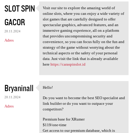
SLOT SPIN
Visit our site to explore the amazing world of
Visit our site to explore the
online slots, where you can enjoy a wide variety of
GACOR
slot games that are carefully designed to offer
spectacular graphics, advanced features, and an
immersive gaming experience, all on a platform
20.11.2024
that provides uncompromising security and
Adres
convenience, so you can focus fully on the fun and
strategy of the game without worrying about the
technical aspects or the safety of your personal
data. Just visit the link that is already available
here
https://caraspinslot.id
Bryaninall
Hello!
Hello!
20.11.2024
Do you want to become the best SEO specialist and
link builder or do you want to outpace your
Adres
competitors?
Premium base for XRumer
$119/one-time
Get access to our premium database, which is