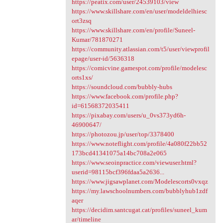
https://peatix.com/user/24539103/view
https://www.skillshare.com/en/user/modeldelhiesc
ort3zsq
https://www.skillshare.com/en/profile/Suneel-
Kumar/781870271
https://community.atlassian.com/t5/user/viewprofil
epage/user-id/5636318
https://comicvine.gamespot.com/profile/modelesc
orts1xs/
https://soundcloud.com/bubbly-hubs
https://www.facebook.com/profile.php?
id=61568372035411
https://pixabay.com/users/u_0vs373yd6h-
46900647/
https://photozou.jp/user/top/3378400
https://www.noteflight.com/profile/4a080f22bb52
173bcd41341075a14bc708a2e065
https://www.seoinpractice.com/viewuser.html?
userid=98115bcf396fdaa5a2636...
https://www.jigsawplanet.com/Modelescorts0vxqz
https://my.lawschoolnumbers.com/bubblyhub1zdf
aqer
https://decidim.santcugat.cat/profiles/suneel_kum
ar/timeline