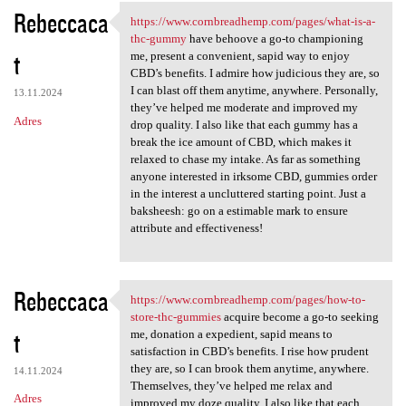
Rebeccaca
https://www.cornbreadhemp.com/pages/what-is-a-
https://www.cornbreadhemp.com
thc-gummy
have behoove a go-to championing
t
me, present a convenient, sapid way to enjoy
CBD’s benefits. I admire how judicious they are, so
I can blast off them anytime, anywhere. Personally,
13.11.2024
they’ve helped me moderate and improved my
Adres
drop quality. I also like that each gummy has a
break the ice amount of CBD, which makes it
relaxed to chase my intake. As far as something
anyone interested in irksome CBD, gummies order
in the interest a uncluttered starting point. Just a
baksheesh: go on a estimable mark to ensure
attribute and effectiveness!
Rebeccaca
https://www.cornbreadhemp.com/pages/how-to-
https://www.cornbreadhemp.com
store-thc-gummies
acquire become a go-to seeking
t
me, donation a expedient, sapid means to
satisfaction in CBD’s benefits. I rise how prudent
they are, so I can brook them anytime, anywhere.
14.11.2024
Themselves, they’ve helped me relax and
Adres
improved my doze quality. I also like that each