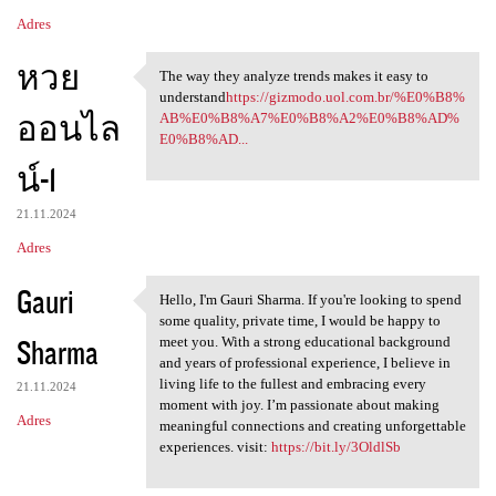
Adres
หวย
The way they analyze trends makes it easy to
The way they analyze trends
understand
https://gizmodo.uol.com.br/%E0%B8%
ออนไล
AB%E0%B8%A7%E0%B8%A2%E0%B8%AD%
E0%B8%AD...
น์-1
21.11.2024
Adres
Gauri
Hello, I'm Gauri Sharma. If you're looking to spend
Hello, I'm Gauri Sharma. If
some quality, private time, I would be happy to
Sharma
meet you. With a strong educational background
and years of professional experience, I believe in
living life to the fullest and embracing every
21.11.2024
moment with joy. I’m passionate about making
Adres
meaningful connections and creating unforgettable
experiences. visit:
https://bit.ly/3OldlSb