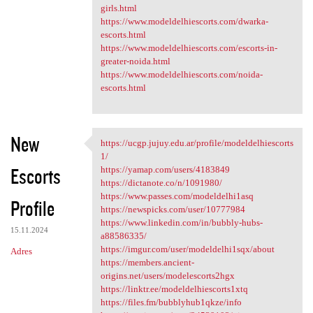
girls.html
https://www.modeldelhiescorts.com/dwarka-
escorts.html
https://www.modeldelhiescorts.com/escorts-in-
greater-noida.html
https://www.modeldelhiescorts.com/noida-
escorts.html
New
https://ucgp.jujuy.edu.ar/profile/modeldelhiescorts
https://ucgp.jujuy.edu.ar
1/
Escorts
https://yamap.com/users/4183849
https://dictanote.co/n/1091980/
https://www.passes.com/modeldelhi1asq
Profile
https://newspicks.com/user/10777984
https://www.linkedin.com/in/bubbly-hubs-
15.11.2024
a88586335/
https://imgur.com/user/modeldelhi1sqx/about
Adres
https://members.ancient-
origins.net/users/modelescorts2hgx
https://linktr.ee/modeldelhiescorts1xtq
https://files.fm/bubblyhub1qkze/info