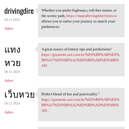
drivingdire
Whether you prefer highways, toll-free routes, or
Whether you prefer highways,
the scenic path,
https://mapsdrivingdirections.io
18.11.2024
allows you to tailor your journey to match your
preferences.
Adres
แทง
A great source of lottery tips and predictions!
A great source of lottery
https://gizmodo.uol.com.br/%E0%B8%AB%E0%
หวย
B8%A7%E0%B8%A2%E0%B8%AD%E0%B8%
AD...
18.11.2024
Adres
เว็บหวย
Perfect blend of fun and practicality."
Perfect blend of fun and
https://gizmodo.uol.com.br/%E0%B8%AB%E0%
18.11.2024
B8%A7%E0%B8%A2%E0%B8%AD%E0%B8%
AD...
Adres