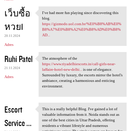
เว็บซื้อ
I’ve had more fun playing since discovering this
I’ve had more fun playing
blog.
หวย1
https://gizmodo.uol.com.br/%E0%B8%AB%E0%
B8%A7%E0%B8%A2%E0%B8%AD%E0%B8%
AD...
20.11.2024
Adres
Ruhi Patel
The atmosphere of the
The atmosphere of the https:
https://www.riyadelhiescorts.in/call-girls-near-
21.11.2024
laffaire-hotel-new-delhi...
is one of elegance.
Surrounded by luxury, the escorts mirror the hotel's
Adres
ambiance, creating a harmonious and enticing
environment.
Escort
This is a really helpful Blog. I've gained a lot of
This is a really helpful Blog
valuable information from it. Noida stands out as
Service ...
one of the best cities in Uttar Pradesh, offering
residents a vibrant lifestyle and numerous