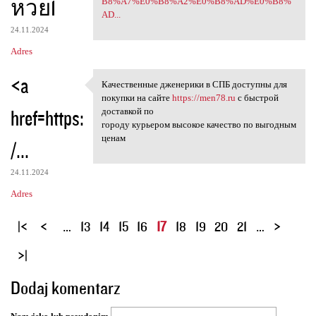
หวย1
B8%A7%E0%B8%A2%E0%B8%AD%E0%B8%
AD...
24.11.2024
Adres
<a
Качественные дженерики в СПБ доступны для
Качественные дженерики в СПБ
покупки на сайте
https://men78.ru
с быстрой
href=https:
доставкой по
городу курьером высокое качество по выгодным
ценам
/...
24.11.2024
Adres
S
…
13
14
15
16
17
18
19
20
21
…
t
r
o
Dodaj komentarz
n