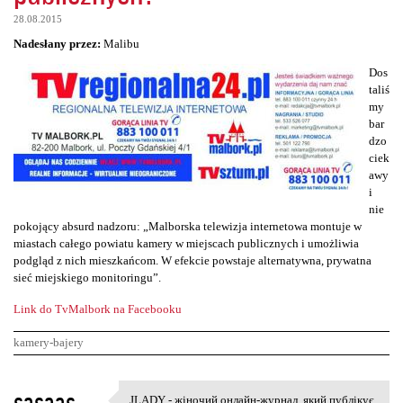
28.08.2015
Nadesłany przez:
Malibu
Dos
taliś
my
bar
dzo
ciek
awy
i
nie
pokojący absurd nadzoru: „Malborska telewizja internetowa montuje w
miastach całego powiatu kamery w miejscach publicznych i umożliwia
podgląd z nich mieszkańcom. W efekcie powstaje alternatywna, prywatna
sieć miejskiego monitoringu”.
Link do TvMalbork na Facebooku
kamery-bajery
K
sasaas
JLADY - жіночий онлайн-журнал, який публікує