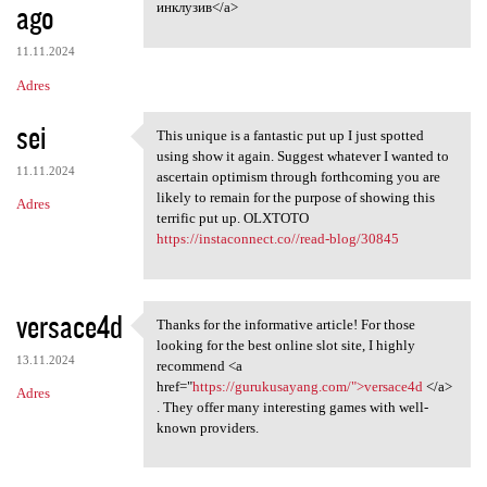
ago
инклузив</a>
11.11.2024
Adres
sei
This unique is a fantastic put up I just spotted
This unique is a fantastic
using show it again. Suggest whatever I wanted to
11.11.2024
ascertain optimism through forthcoming you are
likely to remain for the purpose of showing this
Adres
terrific put up. OLXTOTO
https://instaconnect.co//read-blog/30845
versace4d
Thanks for the informative article! For those
Thanks for the informative
looking for the best online slot site, I highly
13.11.2024
recommend <a
href="
https://gurukusayang.com/">versace4d
</a>
Adres
. They offer many interesting games with well-
known providers.