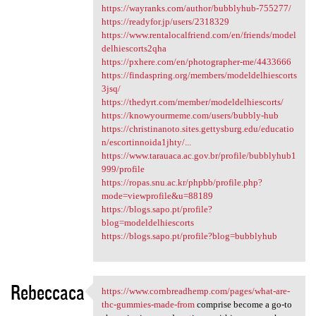
https://wayranks.com/author/bubblyhub-755277/
https://readyfor.jp/users/2318329
https://www.rentalocalfriend.com/en/friends/model
delhiescorts2qha
https://pxhere.com/en/photographer-me/4433666
https://findaspring.org/members/modeldelhiescorts
3jsq/
https://thedyrt.com/member/modeldelhiescorts/
https://knowyourmeme.com/users/bubbly-hub
https://christinanoto.sites.gettysburg.edu/educatio
n/escortinnoida1jhty/...
https://www.tarauaca.ac.gov.br/profile/bubblyhub1
999/profile
https://ropas.snu.ac.kr/phpbb/profile.php?
mode=viewprofile&u=88189
https://blogs.sapo.pt/profile?
blog=modeldelhiescorts
https://blogs.sapo.pt/profile?blog=bubblyhub
Rebeccaca
https://www.cornbreadhemp.com/pages/what-are-
https://www.cornbreadhemp.com
thc-gummies-made-from
comprise become a go-to