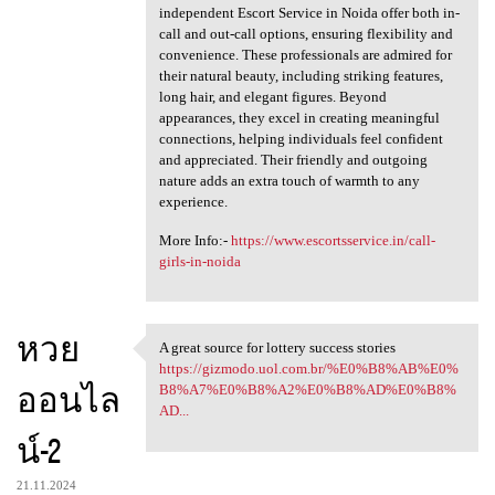
independent Escort Service in Noida offer both in-
call and out-call options, ensuring flexibility and
convenience. These professionals are admired for
their natural beauty, including striking features,
long hair, and elegant figures. Beyond
appearances, they excel in creating meaningful
connections, helping individuals feel confident
and appreciated. Their friendly and outgoing
nature adds an extra touch of warmth to any
experience.
More Info:-
https://www.escortsservice.in/call-
girls-in-noida
หวย
A great source for lottery success stories
A great source for lottery
https://gizmodo.uol.com.br/%E0%B8%AB%E0%
ออนไล
B8%A7%E0%B8%A2%E0%B8%AD%E0%B8%
AD...
น์-2
21.11.2024