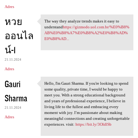
Adres
หวย
The way they analyze trends makes it easy to
The way they analyze trends
understand
https://gizmodo.uol.com.br/%E0%B8%
ออนไล
AB%E0%B8%A7%E0%B8%A2%E0%B8%AD%
E0%B8%AD...
น์-1
21.11.2024
Adres
Gauri
Hello, I'm Gauri Sharma. If you're looking to spend
Hello, I'm Gauri Sharma. If
some quality, private time, I would be happy to
Sharma
meet you. With a strong educational background
and years of professional experience, I believe in
living life to the fullest and embracing every
21.11.2024
moment with joy. I’m passionate about making
Adres
meaningful connections and creating unforgettable
experiences. visit:
https://bit.ly/3OldlSb