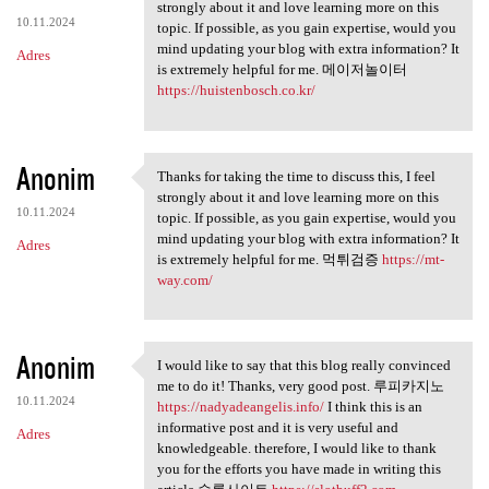
Thanks for taking the time to
strongly about it and love learning more on this
10.11.2024
topic. If possible, as you gain expertise, would you
mind updating your blog with extra information? It
Adres
is extremely helpful for me. 메이저놀이터
https://huistenbosch.co.kr/
Anonim
Thanks for taking the time to discuss this, I feel
Thanks for taking the time to
strongly about it and love learning more on this
10.11.2024
topic. If possible, as you gain expertise, would you
mind updating your blog with extra information? It
Adres
is extremely helpful for me. 먹튀검증
https://mt-
way.com/
Anonim
I would like to say that this blog really convinced
I would like to say that this
me to do it! Thanks, very good post. 루피카지노
10.11.2024
https://nadyadeangelis.info/
I think this is an
informative post and it is very useful and
Adres
knowledgeable. therefore, I would like to thank
you for the efforts you have made in writing this