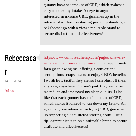
gummy has a set amount of CBD, which makes it
cosy to track my intake. An eye to anyone
interested in irksome CBD, gummies up in the
interest of a effortless starting point. Upstanding a
baksheesh: go with a view a reputable brand to
secure distinction and effectiveness!
Rebeccaca
https://www.cornbreadhemp.com/pages/what-are-
https://www.cornbreadhemp.com
some-common-misconceptions-...
have appropriate
t
for a go-to owing me, offering a convenient,
scrumptious scraps means to enjoy CBD’s benefits.
I worth how tactful they are, so I can blast off them
14.11.2024
anytime, anywhere. For one's part, they’ve helped
Adres
me reduce and improved my sleep quality. I also
like that each gummy has a jell amount of CBD,
which makes it relaxed to run down my intake. An
eye to anyone interested in trying CBD, gummies
up respecting a uncluttered starting point. Just a
tip: communicate to on a estimable brand to secure
attribute and effectiveness!