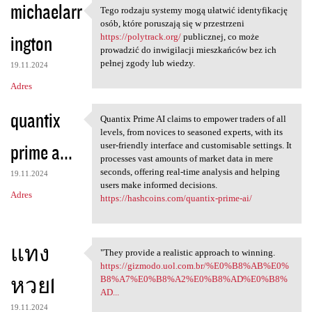
michaelarr
Tego rodzaju systemy mogą ułatwić identyfikację
Tego rodzaju systemy mogą
osób, które poruszają się w przestrzeni
ington
https://polytrack.org/
publicznej, co może
prowadzić do inwigilacji mieszkańców bez ich
pełnej zgody lub wiedzy.
19.11.2024
Adres
quantix
Quantix Prime AI claims to empower traders of all
Quantix Prime AI claims to
levels, from novices to seasoned experts, with its
prime a...
user-friendly interface and customisable settings. It
processes vast amounts of market data in mere
seconds, offering real-time analysis and helping
19.11.2024
users make informed decisions.
Adres
https://hashcoins.com/quantix-prime-ai/
แทง
"They provide a realistic approach to winning.
"They provide a realistic
https://gizmodo.uol.com.br/%E0%B8%AB%E0%
หวย1
B8%A7%E0%B8%A2%E0%B8%AD%E0%B8%
AD...
19.11.2024