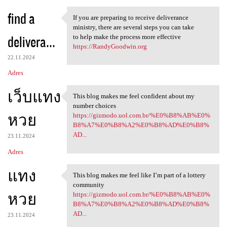
find a
If you are preparing to receive deliverance
If you are preparing to
ministry, there are several steps you can take
delivera...
to help make the process more effective
https://RandyGoodwin.org
22.11.2024
Adres
เว็บแทง
This blog makes me feel confident about my
This blog makes me feel
number choices
หวย
https://gizmodo.uol.com.br/%E0%B8%AB%E0%
B8%A7%E0%B8%A2%E0%B8%AD%E0%B8%
AD...
23.11.2024
Adres
แทง
This blog makes me feel like I’m part of a lottery
This blog makes me feel like
community
หวย
https://gizmodo.uol.com.br/%E0%B8%AB%E0%
B8%A7%E0%B8%A2%E0%B8%AD%E0%B8%
AD...
23.11.2024