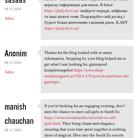
JLADY - жіночий онлайн-журнал
o
корисну інформацію для жінок. В блозі
09.11.2024
m
https://jlady.kyiv.ua/
знайдете поради, лайфхаки
та інші жіночі теми. Покращуйте свій досвід і
Adres
e
будьте більш жіночними з кожним днем. JLADY
n
https://jlady.kyiv.ua/
t
a
Anonim
Thanks for the blog loaded with so many
r
Thanks for the blog loaded
information. Stopping by your blog helped me to
z
09.11.2024
get what I was looking for. gartenpool
komplettangebot
https://www.shop-
e
Adres
swimmingpool.at/550-x-150-pool-komplettset-alu-
gartenpo...
manish
If you’re looking for an engaging evening, don’t
If you’re looking for an
miss the chance to meet call girls in South Ex
chauchan
https://www.escortsnearby.in/south-ex-call-
girls.html
. They bring charm and elegance,
ensuring that your time spent together is nothing
09.11.2024
short of magical. Dive into the South Ex escorts