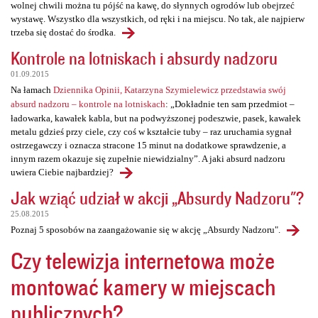
wolnej chwili można tu pójść na kawę, do słynnych ogrodów lub obejrzeć
wystawę. Wszystko dla wszystkich, od ręki i na miejscu. No tak, ale najpierw
trzeba się dostać do środka.
Kontrole na lotniskach i absurdy nadzoru
01.09.2015
Na łamach
Dziennika Opinii, Katarzyna Szymielewicz przedstawia swój
absurd nadzoru – kontrole na lotniskach
: „Dokładnie ten sam przedmiot –
ładowarka, kawałek kabla, but na podwyższonej podeszwie, pasek, kawałek
metalu gdzieś przy ciele, czy coś w kształcie tuby – raz uruchamia sygnał
ostrzegawczy i oznacza stracone 15 minut na dodatkowe sprawdzenie, a
innym razem okazuje się zupełnie niewidzialny”. A jaki absurd nadzoru
uwiera Ciebie najbardziej?
Jak wziąć udział w akcji „Absurdy Nadzoru"?
25.08.2015
Poznaj 5 sposobów na zaangażowanie się w akcję „Absurdy Nadzoru".
Czy telewizja internetowa może
montować kamery w miejscach
publicznych?