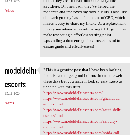
tactful they are, so I can brook them anytime,
14.11.2024
anywhere. On one's own, they’ve helped me
Adres
moderate and improved my doze quality. I also like
that each gummy has a jell amount of CBD, which
makes it easy to chase my intake. As a replacement
for anyone interested in infuriating CBD, gummies
make respecting a effortless starting point.
Upstanding a douceur: go for a trusted brand to
ensure grade and effectiveness!
modeldelhi
3This is a genuine post that I have been looking
3This is a genuine post that
for. It is hard to get good information on the web
escorts
these days but you made it look so easy. Keep us
updated with this stuff.
https://www.modeldelhiescorts.com/
15.11.2024
https://www.modeldelhiescorts.com/ghaziabad-
Adres
escorts.html
https://www.modeldelhiescorts.com/south-delhi-
escorts.html
https://www.modeldelhiescorts.com/aerocity-
escorts.html
https://www.modeldelhiescorts.com/noida-call-