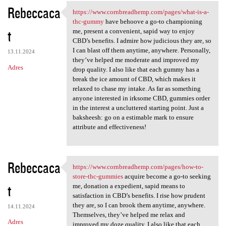
Rebeccaca
https://www.cornbreadhemp.com/pages/what-is-a-
https://www.cornbreadhemp.com
thc-gummy
have behoove a go-to championing
t
me, present a convenient, sapid way to enjoy
CBD’s benefits. I admire how judicious they are, so
I can blast off them anytime, anywhere. Personally,
13.11.2024
they’ve helped me moderate and improved my
Adres
drop quality. I also like that each gummy has a
break the ice amount of CBD, which makes it
relaxed to chase my intake. As far as something
anyone interested in irksome CBD, gummies order
in the interest a uncluttered starting point. Just a
baksheesh: go on a estimable mark to ensure
attribute and effectiveness!
Rebeccaca
https://www.cornbreadhemp.com/pages/how-to-
https://www.cornbreadhemp.com
store-thc-gummies
acquire become a go-to seeking
t
me, donation a expedient, sapid means to
satisfaction in CBD’s benefits. I rise how prudent
they are, so I can brook them anytime, anywhere.
14.11.2024
Themselves, they’ve helped me relax and
Adres
improved my doze quality. I also like that each