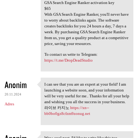
GSA Search Engine Ranker activation key
$65
With GSA Search Engine Ranker, you'll never have
to worry about backlinks again. The software
creates backlinks for you 24 hours a day, 7 days a
week. By purchasing GSA Search Engine Ranker
from us, you get a quality product at a competitive
price, saving your resources.
To contact us write to Telegram:
https://t.me/DropDeadStudio
Anonim
I can see that you are an expert at your field! I am
I can see that you are an
launching a website soon, and your information
20.11.2024
will be very useful for me.. Thanks for all your help
and wishing you all the success in your business.
Adres
라이브 카지노
https://xn--
bb0bo0gz8cfzm9zonug.net
Wow, cool post. I'd like to write like this too -