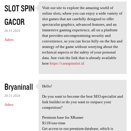
SLOT SPIN
Visit our site to explore the amazing world of
Visit our site to explore the
online slots, where you can enjoy a wide variety of
GACOR
slot games that are carefully designed to offer
spectacular graphics, advanced features, and an
immersive gaming experience, all on a platform
20.11.2024
that provides uncompromising security and
Adres
convenience, so you can focus fully on the fun and
strategy of the game without worrying about the
technical aspects or the safety of your personal
data. Just visit the link that is already available
here
https://caraspinslot.id
Bryaninall
Hello!
Hello!
20.11.2024
Do you want to become the best SEO specialist and
link builder or do you want to outpace your
Adres
competitors?
Premium base for XRumer
$119/one-time
Get access to our premium database, which is