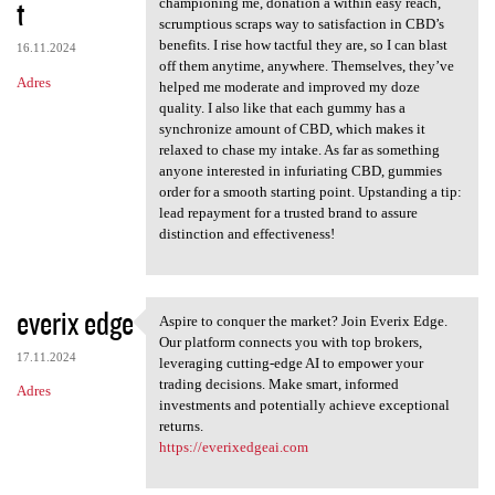
t
championing me, donation a within easy reach,
scrumptious scraps way to satisfaction in CBD’s
benefits. I rise how tactful they are, so I can blast
16.11.2024
off them anytime, anywhere. Themselves, they’ve
Adres
helped me moderate and improved my doze
quality. I also like that each gummy has a
synchronize amount of CBD, which makes it
relaxed to chase my intake. As far as something
anyone interested in infuriating CBD, gummies
order for a smooth starting point. Upstanding a tip:
lead repayment for a trusted brand to assure
distinction and effectiveness!
everix edge
Aspire to conquer the market? Join Everix Edge.
Aspire to conquer the market?
Our platform connects you with top brokers,
17.11.2024
leveraging cutting-edge AI to empower your
trading decisions. Make smart, informed
Adres
investments and potentially achieve exceptional
returns.
https://everixedgeai.com