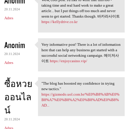
Anonim
Wow, cool post. I'd like to
taking time and real hard work to make a great
20.11.2024
article... but I put things off too much and never
seem to get started. Thanks though. 바카라사이트
Adres
https://kellydrive.co.kr
Anonim
Very informative post! There is a lot of information
Very informative post! There
here that can help any business get started with a
20.11.2024
successful social networking campaign. 메이저사
이트
https://enjoycasino.vip/
Adres
ซื้อหวย
"The blog has boosted my confidence in trying
"The blog has boosted my
new tactics."
ออนไล
https://gizmodo.uol.com.br/%E0%B8%AB%E0%
B8%A7%E0%B8%A2%E0%B8%AD%E0%B8%
AD...
น์
20.11.2024
Adres