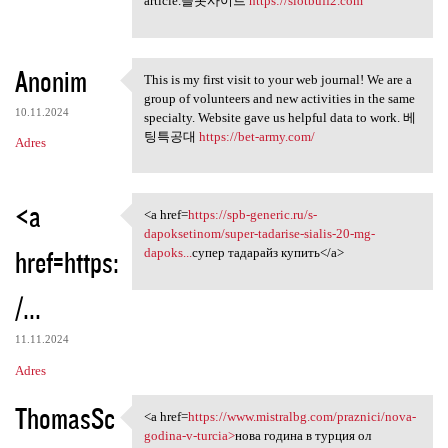
article.슬롯사이트
https://slotbuff2.com
Anonim
This is my first visit to your web journal! We are a
This is my first visit to
group of volunteers and new activities in the same
10.11.2024
specialty. Website gave us helpful data to work. 베
팅특공대
https://bet-army.com/
Adres
<a
<a href=
https://spb-generic.ru/s-
<a href=https://spb-generic
dapoksetinom/super-tadarise-sialis-20-mg-
href=https:
dapoks...
супер тадарайз купить</a>
/...
11.11.2024
Adres
ThomasSc
<a href=
https://www.mistralbg.com/praznici/nova-
<a href=https://www.mistralbg
godina-v-turcia>
нова година в турция ол