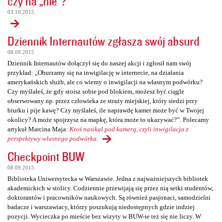
czy na „nie”?
03.10.2015
Dziennik Internautów zgłasza swój absurd
08.09.2015
Dziennik Internautów dołączył się do naszej akcji i zgłosił nam swój
przykład: „Oburzamy się na inwigilację w internecie, na działania
amerykańskich służb, ale co wiemy o inwigilacji na własnym podwórku?
Czy myślałeś, że gdy stoisz sobie pod blokiem, możesz być ciągle
obserwowany np. przez człowieka ze straży miejskiej, który siedzi przy
biurku i pije kawę? Czy myślałeś, ile naprawdę kamer może być w Twojej
okolicy? A może spojrzysz na mapkę, która może to ukazywać?”. Polecamy
artykuł Marcina Maja:
Ktoś nasikał pod kamerą, czyli inwigilacja z
perspektywy własnego podwórka
.
Checkpoint BUW
08.09.2015
Biblioteka Uniwersytecka w Warszawie. Jedna z najważniejszych bibliotek
akademickich w stolicy. Codziennie przewijają się przez nią setki studentów,
doktorantów i pracowników naukowych. Są również pasjonaci, samodzielni
badacze i warszawiacy, którzy poszukują niedostępnych gdzie indziej
pozycji. Wycieczka po mieście bez wizyty w BUW-ie też się nie liczy. W