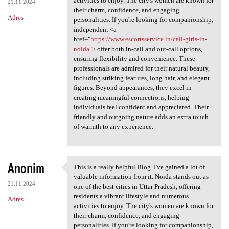
activities to enjoy. The city's women are known for
21.11.2024
their charm, confidence, and engaging
Adres
personalities. If you're looking for companionship,
independent <a
href="
https://www.escortsservice.in/call-girls-in-
noida">
offer both in-call and out-call options,
ensuring flexibility and convenience. These
professionals are admired for their natural beauty,
including striking features, long hair, and elegant
figures. Beyond appearances, they excel in
creating meaningful connections, helping
individuals feel confident and appreciated. Their
friendly and outgoing nature adds an extra touch
of warmth to any experience.
Anonim
This is a really helpful Blog. I've gained a lot of
This is a really helpful Blog
valuable information from it. Noida stands out as
21.11.2024
one of the best cities in Uttar Pradesh, offering
residents a vibrant lifestyle and numerous
Adres
activities to enjoy. The city's women are known for
their charm, confidence, and engaging
personalities. If you're looking for companionship,