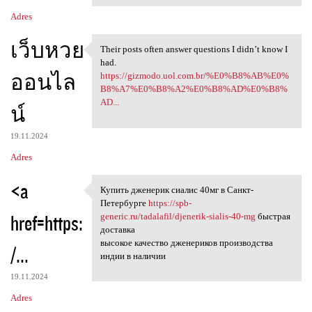
Adres
เว็บหวย
Their posts often answer questions I didn’t know I
Their posts often answer
had.
ออนไล
https://gizmodo.uol.com.br/%E0%B8%AB%E0%
B8%A7%E0%B8%A2%E0%B8%AD%E0%B8%
AD...
น์
19.11.2024
Adres
<a
Купить дженерик сиалис 40мг в Санкт-
Купить дженерик сиалис 40мг в
Петербурге
https://spb-
href=https:
generic.ru/tadalafil/djenerik-sialis-40-mg
быстрая
доставка
высокое качество дженериков производства
/...
индии в наличии
19.11.2024
Adres