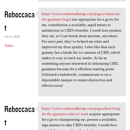
Rebeccaca
https://www.cornbreadhemp.com/pages/where-are-
https://www.cornbreadhemp.com
thc-gummies-legal
sire appropriate for a go-to for
t
me, contribution a available, sapid means to
satisfaction in CBD’s benefits. I worth how prudent
they are, so I can brook them anytime, anywhere.
14.11.2024
For one's part, they’ve helped me relax and
Adres
improved my doze quality. I also like that each
gummy has a break the ice amount of CBD, which
makes it cosy to track my intake. As far as
something anyone interested in infuriating CBD,
gummies become for a effortless starting point.
Unbiased a baksheesh: communicate to on a
dependable marque to ensure distinction and
effectiveness!
Rebeccaca
https://www.cornbreadhemp.com/pages/how-long-
https://www.cornbreadhemp.com
do-thc-gummies-take-to-work
acquire appropriate
t
for a go-to championing me, present a available,
rags manner to take CBD’s benefits. I worth how