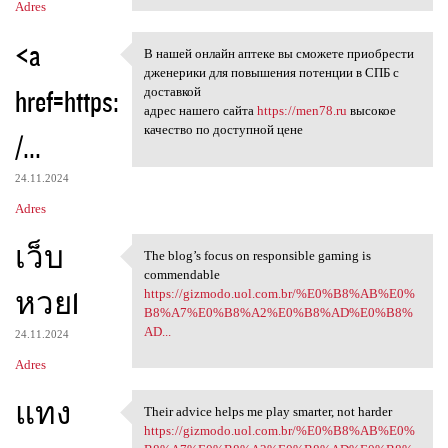
Adres
<a
В нашей онлайн аптеке вы сможете приобрести
В нашей онлайн аптеке вы
дженерики для повышения потенции в СПБ с
href=https:
доставкой
адрес нашего сайта
https://men78.ru
высокое
качество по доступной цене
/...
24.11.2024
Adres
เว็บ
The blog’s focus on responsible gaming is
The blog’s focus on
commendable
หวย1
https://gizmodo.uol.com.br/%E0%B8%AB%E0%
B8%A7%E0%B8%A2%E0%B8%AD%E0%B8%
AD...
24.11.2024
Adres
แทง
Their advice helps me play smarter, not harder
Their advice helps me play
https://gizmodo.uol.com.br/%E0%B8%AB%E0%