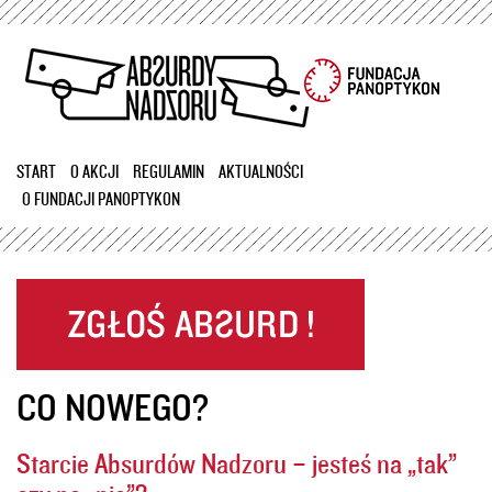
Przejdź
do
treści
START
O AKCJI
REGULAMIN
AKTUALNOŚCI
O FUNDACJI PANOPTYKON
CO NOWEGO?
Starcie Absurdów Nadzoru – jesteś na „tak”