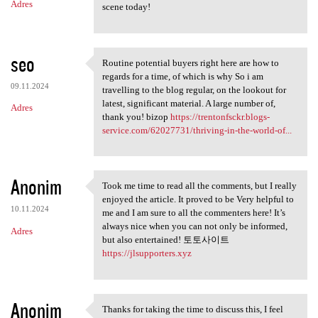
Adres
scene today!
seo
Routine potential buyers right here are how to
Routine potential buyers
regards for a time, of which is why So i am
09.11.2024
travelling to the blog regular, on the lookout for
latest, significant material. A large number of,
Adres
thank you! bizop
https://trentonfsckr.blogs-
service.com/62027731/thriving-in-the-world-of...
Anonim
Took me time to read all the comments, but I really
Took me time to read all the
enjoyed the article. It proved to be Very helpful to
10.11.2024
me and I am sure to all the commenters here! It’s
always nice when you can not only be informed,
Adres
but also entertained! 토토사이트
https://jlsupporters.xyz
Anonim
Thanks for taking the time to discuss this, I feel