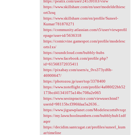
https://peatix.com/user/24539103/view
https://www.skillshare.com/en/user/modeldelhiesc
ort3zsq
https://www.skillshare.com/en/profile/Suneel-
Kumar/781870271
https://community.atlassian.com/t5/user/viewprofil
epage/user-id/5636318
https://comicvine.gamespot.com/profile/modelesc
orts1xs/
https://soundcloud.com/bubbly-hubs
https://www.facebook.com/profile.php?
id=61568372035411
https://pixabay.com/users/u_0vs373yd6h-
46900647/
https://photozou.jp/user/top/3378400
https://www.noteflight.com/profile/4a080f22bb52
173bcd41341075a14bc708a2e065
https://www.seoinpractice.com/viewuser.html?
userid=98115bcf396fdaa5a2636...
https://www.jigsawplanet.com/Modelescorts0vxqz
https://my.lawschoolnumbers.com/bubblyhub1zdf
aqer
https://decidim.santcugat.cat/profiles/suneel_kum
ar/timeline