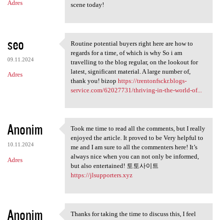
Adres
scene today!
seo
Routine potential buyers right here are how to
Routine potential buyers
regards for a time, of which is why So i am
09.11.2024
travelling to the blog regular, on the lookout for
latest, significant material. A large number of,
Adres
thank you! bizop
https://trentonfsckr.blogs-
service.com/62027731/thriving-in-the-world-of...
Anonim
Took me time to read all the comments, but I really
Took me time to read all the
enjoyed the article. It proved to be Very helpful to
10.11.2024
me and I am sure to all the commenters here! It’s
always nice when you can not only be informed,
Adres
but also entertained! 토토사이트
https://jlsupporters.xyz
Anonim
Thanks for taking the time to discuss this, I feel