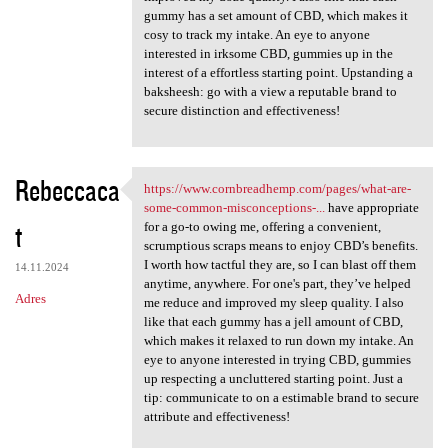
gummy has a set amount of CBD, which makes it
cosy to track my intake. An eye to anyone
interested in irksome CBD, gummies up in the
interest of a effortless starting point. Upstanding a
baksheesh: go with a view a reputable brand to
secure distinction and effectiveness!
Rebeccaca
https://www.cornbreadhemp.com/pages/what-are-
https://www.cornbreadhemp.com
some-common-misconceptions-...
have appropriate
t
for a go-to owing me, offering a convenient,
scrumptious scraps means to enjoy CBD’s benefits.
I worth how tactful they are, so I can blast off them
14.11.2024
anytime, anywhere. For one's part, they’ve helped
Adres
me reduce and improved my sleep quality. I also
like that each gummy has a jell amount of CBD,
which makes it relaxed to run down my intake. An
eye to anyone interested in trying CBD, gummies
up respecting a uncluttered starting point. Just a
tip: communicate to on a estimable brand to secure
attribute and effectiveness!