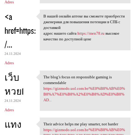
Adres
<a
В нашей онлайн аптеке вы сможете приобрести
В нашей онлайн аптеке вы
дженерики для повышения потенции в СПБ с
href=https:
доставкой
адрес нашего сайта
https://men78.ru
высокое
качество по доступной цене
/...
24.11.2024
Adres
เว็บ
The blog’s focus on responsible gaming is
The blog’s focus on
commendable
หวย1
https://gizmodo.uol.com.br/%E0%B8%AB%E0%
B8%A7%E0%B8%A2%E0%B8%AD%E0%B8%
AD...
24.11.2024
Adres
แทง
Their advice helps me play smarter, not harder
Their advice helps me play
https://gizmodo.uol.com.br/%E0%B8%AB%E0%