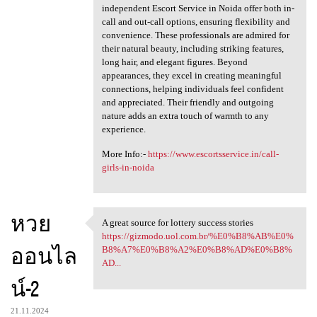
independent Escort Service in Noida offer both in-
call and out-call options, ensuring flexibility and
convenience. These professionals are admired for
their natural beauty, including striking features,
long hair, and elegant figures. Beyond
appearances, they excel in creating meaningful
connections, helping individuals feel confident
and appreciated. Their friendly and outgoing
nature adds an extra touch of warmth to any
experience.
More Info:-
https://www.escortsservice.in/call-
girls-in-noida
หวย
A great source for lottery success stories
A great source for lottery
https://gizmodo.uol.com.br/%E0%B8%AB%E0%
ออนไล
B8%A7%E0%B8%A2%E0%B8%AD%E0%B8%
AD...
น์-2
21.11.2024