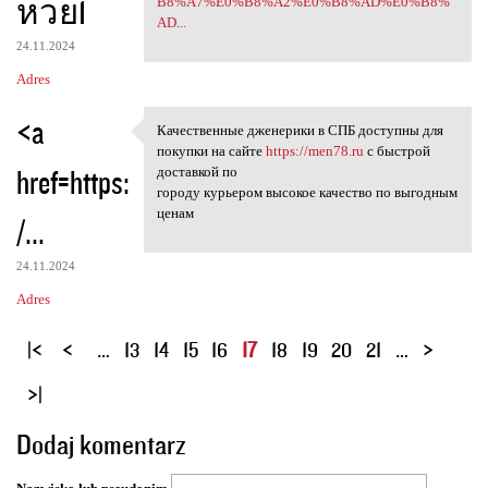
หวย1
B8%A7%E0%B8%A2%E0%B8%AD%E0%B8%
AD...
24.11.2024
Adres
<a
Качественные дженерики в СПБ доступны для
Качественные дженерики в СПБ
покупки на сайте
https://men78.ru
с быстрой
href=https:
доставкой по
городу курьером высокое качество по выгодным
ценам
/...
24.11.2024
Adres
S
…
13
14
15
16
17
18
19
20
21
…
t
r
o
Dodaj komentarz
n