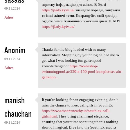
JLADY - жіночий онлайн-журнал
o
корисну інформацію для жінок. В блозі
09.11.2024
m
https://jlady.kyiv.ua/
знайдете поради, лайфхаки
та інші жіночі теми. Покращуйте свій досвід і
Adres
e
будьте більш жіночними з кожним днем. JLADY
n
https://jlady.kyiv.ua/
t
a
Anonim
Thanks for the blog loaded with so many
r
Thanks for the blog loaded
information. Stopping by your blog helped me to
z
09.11.2024
get what I was looking for. gartenpool
komplettangebot
https://www.shop-
e
Adres
swimmingpool.at/550-x-150-pool-komplettset-alu-
gartenpo...
manish
If you’re looking for an engaging evening, don’t
If you’re looking for an
miss the chance to meet call girls in South Ex
chauchan
https://www.escortsnearby.in/south-ex-call-
girls.html
. They bring charm and elegance,
ensuring that your time spent together is nothing
09.11.2024
short of magical. Dive into the South Ex escorts