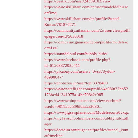
https://peatix.com/user/24539103/view
https://www.skillshare.com/en/user/modeldelhiesc
ort3zsq
https://www.skillshare.com/en/profile/Suneel-
Kumar/781870271
https://community.atlassian.com/t5/user/viewprofil
epage/user-id/5636318
https://comicvine.gamespot.com/profile/modelesc
orts1xs/
https://soundcloud.com/bubbly-hubs
https://www.facebook.com/profile.php?
id=61568372035411
https://pixabay.com/users/u_0vs373yd6h-
46900647/
https://photozou.jp/user/top/3378400
https://www.noteflight.com/profile/4a080f22bb52
173bcd41341075a14bc708a2e065
https://www.seoinpractice.com/viewuser.html?
userid=98115bcf396fdaa5a2636...
https://www.jigsawplanet.com/Modelescorts0vxqz
https://my.lawschoolnumbers.com/bubblyhub1zdf
aqer
https://decidim.santcugat.cat/profiles/suneel_kum
ar/timeline