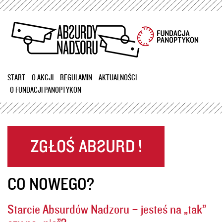
Przejdź
do
treści
START
O AKCJI
REGULAMIN
AKTUALNOŚCI
O FUNDACJI PANOPTYKON
CO NOWEGO?
Starcie Absurdów Nadzoru – jesteś na „tak”