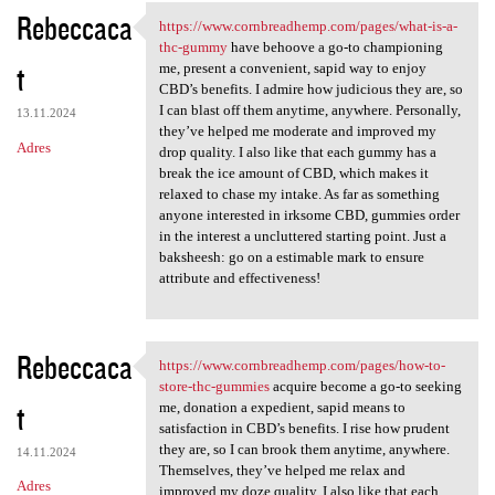
Rebeccaca
https://www.cornbreadhemp.com/pages/what-is-a-
https://www.cornbreadhemp.com
thc-gummy
have behoove a go-to championing
t
me, present a convenient, sapid way to enjoy
CBD’s benefits. I admire how judicious they are, so
I can blast off them anytime, anywhere. Personally,
13.11.2024
they’ve helped me moderate and improved my
Adres
drop quality. I also like that each gummy has a
break the ice amount of CBD, which makes it
relaxed to chase my intake. As far as something
anyone interested in irksome CBD, gummies order
in the interest a uncluttered starting point. Just a
baksheesh: go on a estimable mark to ensure
attribute and effectiveness!
Rebeccaca
https://www.cornbreadhemp.com/pages/how-to-
https://www.cornbreadhemp.com
store-thc-gummies
acquire become a go-to seeking
t
me, donation a expedient, sapid means to
satisfaction in CBD’s benefits. I rise how prudent
they are, so I can brook them anytime, anywhere.
14.11.2024
Themselves, they’ve helped me relax and
Adres
improved my doze quality. I also like that each