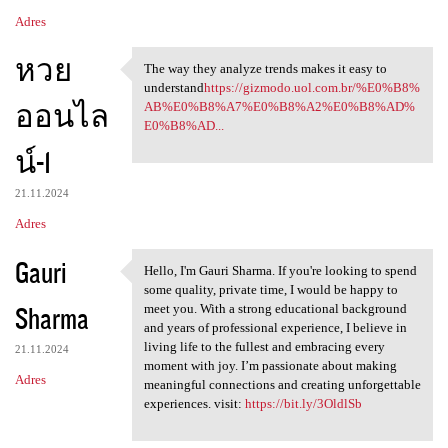
Adres
หวย
The way they analyze trends makes it easy to
The way they analyze trends
understand
https://gizmodo.uol.com.br/%E0%B8%
ออนไล
AB%E0%B8%A7%E0%B8%A2%E0%B8%AD%
E0%B8%AD...
น์-1
21.11.2024
Adres
Gauri
Hello, I'm Gauri Sharma. If you're looking to spend
Hello, I'm Gauri Sharma. If
some quality, private time, I would be happy to
Sharma
meet you. With a strong educational background
and years of professional experience, I believe in
living life to the fullest and embracing every
21.11.2024
moment with joy. I’m passionate about making
Adres
meaningful connections and creating unforgettable
experiences. visit:
https://bit.ly/3OldlSb