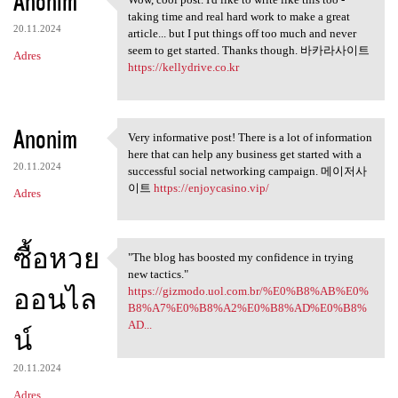
Anonim
Wow, cool post. I'd like to
taking time and real hard work to make a great
20.11.2024
article... but I put things off too much and never
seem to get started. Thanks though. 바카라사이트
Adres
https://kellydrive.co.kr
Anonim
Very informative post! There is a lot of information
Very informative post! There
here that can help any business get started with a
20.11.2024
successful social networking campaign. 메이저사
이트
https://enjoycasino.vip/
Adres
ซื้อหวย
"The blog has boosted my confidence in trying
"The blog has boosted my
new tactics."
ออนไล
https://gizmodo.uol.com.br/%E0%B8%AB%E0%
B8%A7%E0%B8%A2%E0%B8%AD%E0%B8%
AD...
น์
20.11.2024
Adres