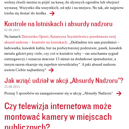
wolnej chwili można tu pójść na kawę, do słynnych ogrodów lub obejrzeć
wystawę. Wszystko dla wszystkich, od ręki i na miejscu. No tak, ale najpierw
trzeba się dostać do środka.
Kontrole na lotniskach i absurdy nadzoru
01.09.2015
Na łamach
Dziennika Opinii, Katarzyna Szymielewicz przedstawia swój
absurd nadzoru – kontrole na lotniskach
: „Dokładnie ten sam przedmiot –
ładowarka, kawałek kabla, but na podwyższonej podeszwie, pasek, kawałek
metalu gdzieś przy ciele, czy coś w kształcie tuby – raz uruchamia sygnał
ostrzegawczy i oznacza stracone 15 minut na dodatkowe sprawdzenie, a
innym razem okazuje się zupełnie niewidzialny”. A jaki absurd nadzoru
uwiera Ciebie najbardziej?
Jak wziąć udział w akcji „Absurdy Nadzoru"?
25.08.2015
Poznaj 5 sposobów na zaangażowanie się w akcję „Absurdy Nadzoru".
Czy telewizja internetowa może
montować kamery w miejscach
publicznych?