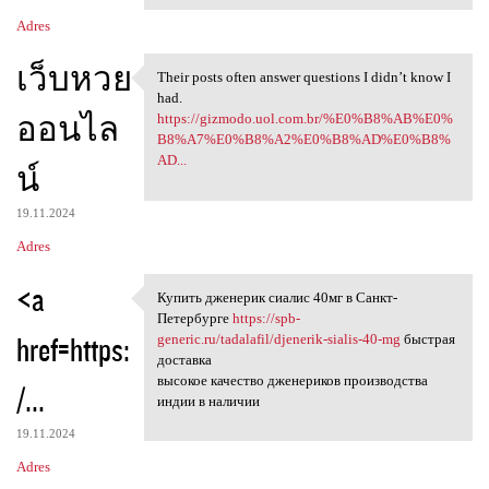
Adres
เว็บหวย
Their posts often answer questions I didn’t know I
Their posts often answer
had.
ออนไล
https://gizmodo.uol.com.br/%E0%B8%AB%E0%
B8%A7%E0%B8%A2%E0%B8%AD%E0%B8%
AD...
น์
19.11.2024
Adres
<a
Купить дженерик сиалис 40мг в Санкт-
Купить дженерик сиалис 40мг в
Петербурге
https://spb-
href=https:
generic.ru/tadalafil/djenerik-sialis-40-mg
быстрая
доставка
высокое качество дженериков производства
/...
индии в наличии
19.11.2024
Adres