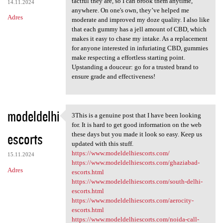
tactful they are, so I can brook them anytime,
14.11.2024
anywhere. On one's own, they’ve helped me
Adres
moderate and improved my doze quality. I also like
that each gummy has a jell amount of CBD, which
makes it easy to chase my intake. As a replacement
for anyone interested in infuriating CBD, gummies
make respecting a effortless starting point.
Upstanding a douceur: go for a trusted brand to
ensure grade and effectiveness!
modeldelhi
3This is a genuine post that I have been looking
3This is a genuine post that
for. It is hard to get good information on the web
escorts
these days but you made it look so easy. Keep us
updated with this stuff.
https://www.modeldelhiescorts.com/
15.11.2024
https://www.modeldelhiescorts.com/ghaziabad-
Adres
escorts.html
https://www.modeldelhiescorts.com/south-delhi-
escorts.html
https://www.modeldelhiescorts.com/aerocity-
escorts.html
https://www.modeldelhiescorts.com/noida-call-