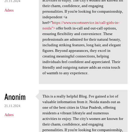
activities to enjoy. The city's women are known for
21.11.2024
their charm, confidence, and engaging
Adres
personalities. If you're looking for companionship,
independent <a
href="
https://www.escortsservice.in/call-girls-in-
noida">
offer both in-call and out-call options,
ensuring flexibility and convenience. These
professionals are admired for their natural beauty,
including striking features, long hair, and elegant
figures. Beyond appearances, they excel in
creating meaningful connections, helping
individuals feel confident and appreciated. Their
friendly and outgoing nature adds an extra touch
of warmth to any experience.
Anonim
This is a really helpful Blog. I've gained a lot of
This is a really helpful Blog
valuable information from it. Noida stands out as
21.11.2024
one of the best cities in Uttar Pradesh, offering
residents a vibrant lifestyle and numerous
Adres
activities to enjoy. The city's women are known for
their charm, confidence, and engaging
personalities. If you're looking for companionship,