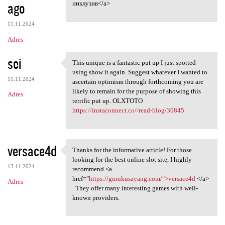
ago
инклузив</a>
11.11.2024
Adres
sei
This unique is a fantastic put up I just spotted
This unique is a fantastic
using show it again. Suggest whatever I wanted to
11.11.2024
ascertain optimism through forthcoming you are
likely to remain for the purpose of showing this
Adres
terrific put up. OLXTOTO
https://instaconnect.co//read-blog/30845
versace4d
Thanks for the informative article! For those
Thanks for the informative
looking for the best online slot site, I highly
13.11.2024
recommend <a
href="
https://gurukusayang.com/">versace4d
</a>
Adres
. They offer many interesting games with well-
known providers.