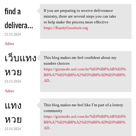
find a
If you are preparing to receive deliverance
If you are preparing to
ministry, there are several steps you can take
delivera...
to help make the process more effective
https://RandyGoodwin.org
22.11.2024
Adres
เว็บแทง
This blog makes me feel confident about my
This blog makes me feel
number choices
หวย
https://gizmodo.uol.com.br/%E0%B8%AB%E0%
B8%A7%E0%B8%A2%E0%B8%AD%E0%B8%
AD...
23.11.2024
Adres
แทง
This blog makes me feel like I’m part of a lottery
This blog makes me feel like
community
หวย
https://gizmodo.uol.com.br/%E0%B8%AB%E0%
B8%A7%E0%B8%A2%E0%B8%AD%E0%B8%
AD...
23.11.2024