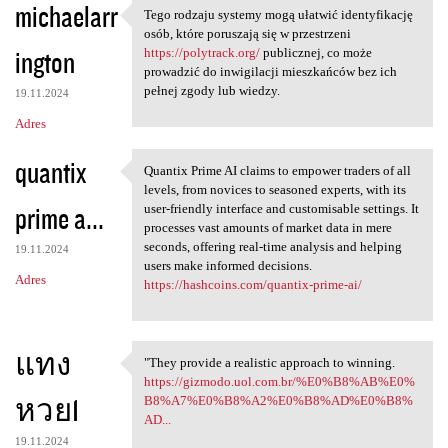
michaelarr
Tego rodzaju systemy mogą ułatwić identyfikację
Tego rodzaju systemy mogą
osób, które poruszają się w przestrzeni
ington
https://polytrack.org/
publicznej, co może
prowadzić do inwigilacji mieszkańców bez ich
pełnej zgody lub wiedzy.
19.11.2024
Adres
quantix
Quantix Prime AI claims to empower traders of all
Quantix Prime AI claims to
levels, from novices to seasoned experts, with its
prime a...
user-friendly interface and customisable settings. It
processes vast amounts of market data in mere
seconds, offering real-time analysis and helping
19.11.2024
users make informed decisions.
Adres
https://hashcoins.com/quantix-prime-ai/
แทง
"They provide a realistic approach to winning.
"They provide a realistic
https://gizmodo.uol.com.br/%E0%B8%AB%E0%
หวย1
B8%A7%E0%B8%A2%E0%B8%AD%E0%B8%
AD...
19.11.2024