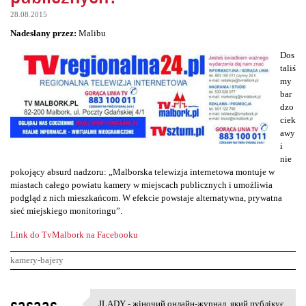
28.08.2015
Nadesłany przez:
Malibu
Dos
taliś
my
bar
dzo
ciek
awy
i
nie
pokojący absurd nadzoru: „Malborska telewizja internetowa montuje w
miastach całego powiatu kamery w miejscach publicznych i umożliwia
podgląd z nich mieszkańcom. W efekcie powstaje alternatywna, prywatna
sieć miejskiego monitoringu”.
Link do TvMalbork na Facebooku
kamery-bajery
K
sasaas
JLADY - жіночий онлайн-журнал, який публікує