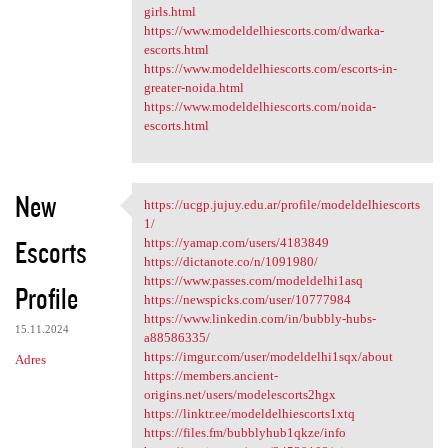
girls.html
https://www.modeldelhiescorts.com/dwarka-
escorts.html
https://www.modeldelhiescorts.com/escorts-in-
greater-noida.html
https://www.modeldelhiescorts.com/noida-
escorts.html
New
https://ucgp.jujuy.edu.ar/profile/modeldelhiescorts
https://ucgp.jujuy.edu.ar
1/
Escorts
https://yamap.com/users/4183849
https://dictanote.co/n/1091980/
https://www.passes.com/modeldelhi1asq
Profile
https://newspicks.com/user/10777984
https://www.linkedin.com/in/bubbly-hubs-
15.11.2024
a88586335/
https://imgur.com/user/modeldelhi1sqx/about
Adres
https://members.ancient-
origins.net/users/modelescorts2hgx
https://linktr.ee/modeldelhiescorts1xtq
https://files.fm/bubblyhub1qkze/info