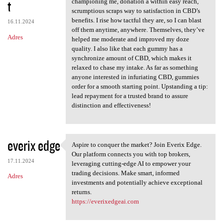
t
championing me, donation a within easy reach,
scrumptious scraps way to satisfaction in CBD’s
benefits. I rise how tactful they are, so I can blast
16.11.2024
off them anytime, anywhere. Themselves, they’ve
Adres
helped me moderate and improved my doze
quality. I also like that each gummy has a
synchronize amount of CBD, which makes it
relaxed to chase my intake. As far as something
anyone interested in infuriating CBD, gummies
order for a smooth starting point. Upstanding a tip:
lead repayment for a trusted brand to assure
distinction and effectiveness!
everix edge
Aspire to conquer the market? Join Everix Edge.
Aspire to conquer the market?
Our platform connects you with top brokers,
17.11.2024
leveraging cutting-edge AI to empower your
trading decisions. Make smart, informed
Adres
investments and potentially achieve exceptional
returns.
https://everixedgeai.com