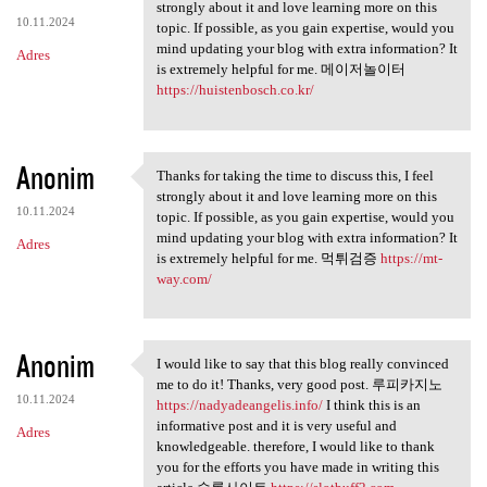
Thanks for taking the time to
strongly about it and love learning more on this
10.11.2024
topic. If possible, as you gain expertise, would you
mind updating your blog with extra information? It
Adres
is extremely helpful for me. 메이저놀이터
https://huistenbosch.co.kr/
Anonim
Thanks for taking the time to discuss this, I feel
Thanks for taking the time to
strongly about it and love learning more on this
10.11.2024
topic. If possible, as you gain expertise, would you
mind updating your blog with extra information? It
Adres
is extremely helpful for me. 먹튀검증
https://mt-
way.com/
Anonim
I would like to say that this blog really convinced
I would like to say that this
me to do it! Thanks, very good post. 루피카지노
10.11.2024
https://nadyadeangelis.info/
I think this is an
informative post and it is very useful and
Adres
knowledgeable. therefore, I would like to thank
you for the efforts you have made in writing this