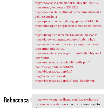
https://wayranks.com/author/bubblyhub-755277/
https://readyfor.jp/users/2318329
https://www.rentalocalfriend.com/en/friends/model
delhiescorts2qha
https://pxhere.com/en/photographer-me/4433666
https://findaspring.org/members/modeldelhiescorts
3jsq/
https://thedyrt.com/member/modeldelhiescorts/
https://knowyourmeme.com/users/bubbly-hub
https://christinanoto.sites.gettysburg.edu/educatio
n/escortinnoida1jhty/...
https://www.tarauaca.ac.gov.br/profile/bubblyhub1
999/profile
https://ropas.snu.ac.kr/phpbb/profile.php?
mode=viewprofile&u=88189
https://blogs.sapo.pt/profile?
blog=modeldelhiescorts
https://blogs.sapo.pt/profile?blog=bubblyhub
Rebeccaca
https://www.cornbreadhemp.com/pages/what-are-
https://www.cornbreadhemp.com
thc-gummies-made-from
comprise become a go-to