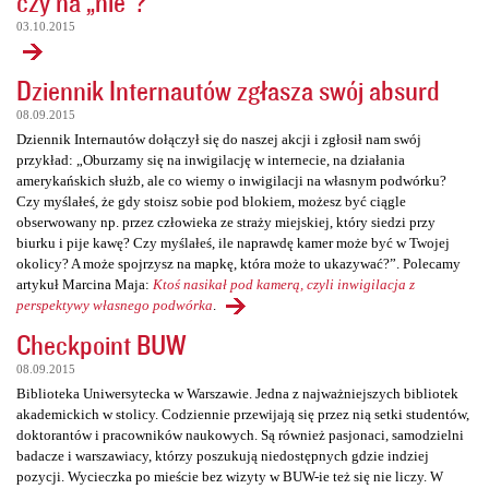
czy na „nie”?
03.10.2015
Dziennik Internautów zgłasza swój absurd
08.09.2015
Dziennik Internautów dołączył się do naszej akcji i zgłosił nam swój
przykład: „Oburzamy się na inwigilację w internecie, na działania
amerykańskich służb, ale co wiemy o inwigilacji na własnym podwórku?
Czy myślałeś, że gdy stoisz sobie pod blokiem, możesz być ciągle
obserwowany np. przez człowieka ze straży miejskiej, który siedzi przy
biurku i pije kawę? Czy myślałeś, ile naprawdę kamer może być w Twojej
okolicy? A może spojrzysz na mapkę, która może to ukazywać?”. Polecamy
artykuł Marcina Maja:
Ktoś nasikał pod kamerą, czyli inwigilacja z
perspektywy własnego podwórka
.
Checkpoint BUW
08.09.2015
Biblioteka Uniwersytecka w Warszawie. Jedna z najważniejszych bibliotek
akademickich w stolicy. Codziennie przewijają się przez nią setki studentów,
doktorantów i pracowników naukowych. Są również pasjonaci, samodzielni
badacze i warszawiacy, którzy poszukują niedostępnych gdzie indziej
pozycji. Wycieczka po mieście bez wizyty w BUW-ie też się nie liczy. W