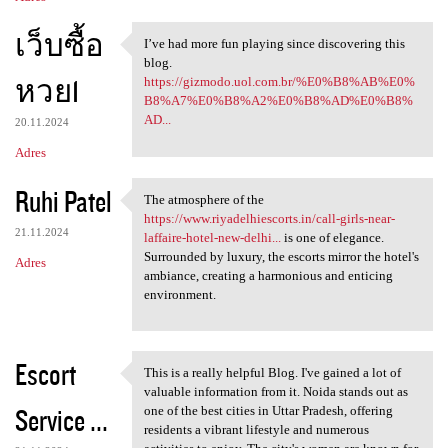
เว็บซื้อ
I’ve had more fun playing since discovering this
I’ve had more fun playing
blog.
หวย1
https://gizmodo.uol.com.br/%E0%B8%AB%E0%
B8%A7%E0%B8%A2%E0%B8%AD%E0%B8%
AD...
20.11.2024
Adres
Ruhi Patel
The atmosphere of the
The atmosphere of the https:
https://www.riyadelhiescorts.in/call-girls-near-
21.11.2024
laffaire-hotel-new-delhi...
is one of elegance.
Surrounded by luxury, the escorts mirror the hotel's
Adres
ambiance, creating a harmonious and enticing
environment.
Escort
This is a really helpful Blog. I've gained a lot of
This is a really helpful Blog
valuable information from it. Noida stands out as
Service ...
one of the best cities in Uttar Pradesh, offering
residents a vibrant lifestyle and numerous