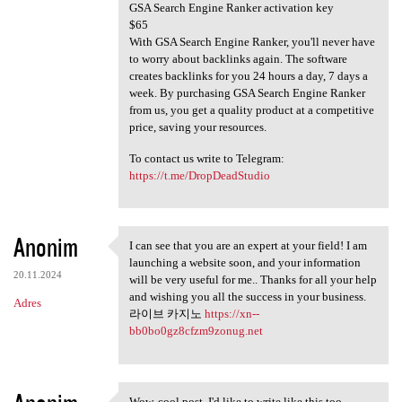
GSA Search Engine Ranker activation key
$65
With GSA Search Engine Ranker, you'll never have
to worry about backlinks again. The software
creates backlinks for you 24 hours a day, 7 days a
week. By purchasing GSA Search Engine Ranker
from us, you get a quality product at a competitive
price, saving your resources.
To contact us write to Telegram:
https://t.me/DropDeadStudio
Anonim
I can see that you are an expert at your field! I am
I can see that you are an
launching a website soon, and your information
20.11.2024
will be very useful for me.. Thanks for all your help
and wishing you all the success in your business.
Adres
라이브 카지노
https://xn--
bb0bo0gz8cfzm9zonug.net
Wow, cool post. I'd like to write like this too -