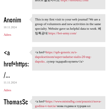
article.슬롯사이트
https://slotbuff2.com
Anonim
This is my first visit to your web journal! We are a
This is my first visit to
group of volunteers and new activities in the same
10.11.2024
specialty. Website gave us helpful data to work. 베
팅특공대
https://bet-army.com/
Adres
<a
<a href=
https://spb-generic.ru/s-
<a href=https://spb-generic
dapoksetinom/super-tadarise-sialis-20-mg-
href=https:
dapoks...
супер тадарайз купить</a>
/...
11.11.2024
Adres
ThomasSc
<a href=
https://www.mistralbg.com/praznici/nova-
<a href=https://www.mistralbg
godina-v-turcia>
нова година в турция ол