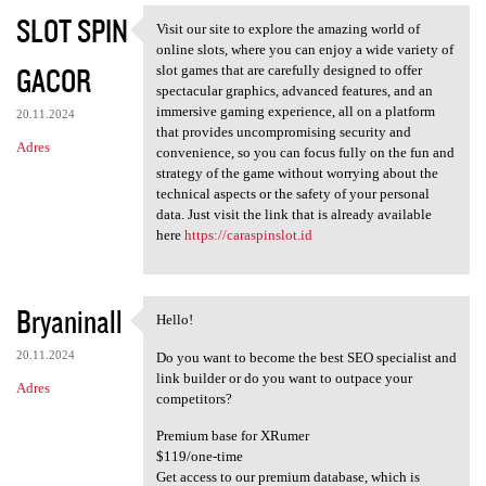
SLOT SPIN
Visit our site to explore the amazing world of
Visit our site to explore the
online slots, where you can enjoy a wide variety of
GACOR
slot games that are carefully designed to offer
spectacular graphics, advanced features, and an
immersive gaming experience, all on a platform
20.11.2024
that provides uncompromising security and
Adres
convenience, so you can focus fully on the fun and
strategy of the game without worrying about the
technical aspects or the safety of your personal
data. Just visit the link that is already available
here
https://caraspinslot.id
Bryaninall
Hello!
Hello!
20.11.2024
Do you want to become the best SEO specialist and
link builder or do you want to outpace your
Adres
competitors?
Premium base for XRumer
$119/one-time
Get access to our premium database, which is