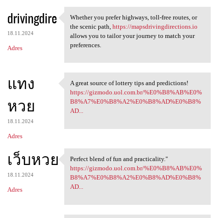
drivingdire
Whether you prefer highways, toll-free routes, or
Whether you prefer highways,
the scenic path,
https://mapsdrivingdirections.io
18.11.2024
allows you to tailor your journey to match your
preferences.
Adres
แทง
A great source of lottery tips and predictions!
A great source of lottery
https://gizmodo.uol.com.br/%E0%B8%AB%E0%
หวย
B8%A7%E0%B8%A2%E0%B8%AD%E0%B8%
AD...
18.11.2024
Adres
เว็บหวย
Perfect blend of fun and practicality."
Perfect blend of fun and
https://gizmodo.uol.com.br/%E0%B8%AB%E0%
18.11.2024
B8%A7%E0%B8%A2%E0%B8%AD%E0%B8%
AD...
Adres