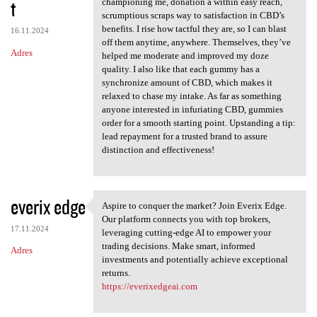
t
championing me, donation a within easy reach,
scrumptious scraps way to satisfaction in CBD’s
benefits. I rise how tactful they are, so I can blast
16.11.2024
off them anytime, anywhere. Themselves, they’ve
Adres
helped me moderate and improved my doze
quality. I also like that each gummy has a
synchronize amount of CBD, which makes it
relaxed to chase my intake. As far as something
anyone interested in infuriating CBD, gummies
order for a smooth starting point. Upstanding a tip:
lead repayment for a trusted brand to assure
distinction and effectiveness!
everix edge
Aspire to conquer the market? Join Everix Edge.
Aspire to conquer the market?
Our platform connects you with top brokers,
17.11.2024
leveraging cutting-edge AI to empower your
trading decisions. Make smart, informed
Adres
investments and potentially achieve exceptional
returns.
https://everixedgeai.com