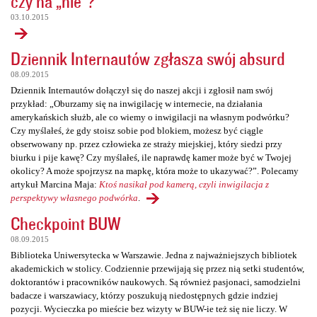
czy na „nie”?
03.10.2015
Dziennik Internautów zgłasza swój absurd
08.09.2015
Dziennik Internautów dołączył się do naszej akcji i zgłosił nam swój
przykład: „Oburzamy się na inwigilację w internecie, na działania
amerykańskich służb, ale co wiemy o inwigilacji na własnym podwórku?
Czy myślałeś, że gdy stoisz sobie pod blokiem, możesz być ciągle
obserwowany np. przez człowieka ze straży miejskiej, który siedzi przy
biurku i pije kawę? Czy myślałeś, ile naprawdę kamer może być w Twojej
okolicy? A może spojrzysz na mapkę, która może to ukazywać?”. Polecamy
artykuł Marcina Maja:
Ktoś nasikał pod kamerą, czyli inwigilacja z
perspektywy własnego podwórka
.
Checkpoint BUW
08.09.2015
Biblioteka Uniwersytecka w Warszawie. Jedna z najważniejszych bibliotek
akademickich w stolicy. Codziennie przewijają się przez nią setki studentów,
doktorantów i pracowników naukowych. Są również pasjonaci, samodzielni
badacze i warszawiacy, którzy poszukują niedostępnych gdzie indziej
pozycji. Wycieczka po mieście bez wizyty w BUW-ie też się nie liczy. W