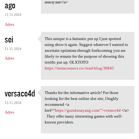
ago
инклузив</a>
11.11.2024
Adres
sei
This unique is a fantastic put up I just spotted
This unique is a fantastic
using show it again. Suggest whatever I wanted to
11.11.2024
ascertain optimism through forthcoming you are
likely to remain for the purpose of showing this
Adres
terrific put up. OLXTOTO
https://instaconnect.co//read-blog/30845
versace4d
Thanks for the informative article! For those
Thanks for the informative
looking for the best online slot site, I highly
13.11.2024
recommend <a
href="
https://gurukusayang.com/">versace4d
</a>
Adres
. They offer many interesting games with well-
known providers.