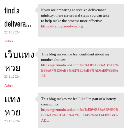
find a
If you are preparing to receive deliverance
If you are preparing to
ministry, there are several steps you can take
delivera...
to help make the process more effective
https://RandyGoodwin.org
22.11.2024
Adres
เว็บแทง
This blog makes me feel confident about my
This blog makes me feel
number choices
หวย
https://gizmodo.uol.com.br/%E0%B8%AB%E0%
B8%A7%E0%B8%A2%E0%B8%AD%E0%B8%
AD...
23.11.2024
Adres
แทง
This blog makes me feel like I’m part of a lottery
This blog makes me feel like
community
หวย
https://gizmodo.uol.com.br/%E0%B8%AB%E0%
B8%A7%E0%B8%A2%E0%B8%AD%E0%B8%
AD...
23.11.2024