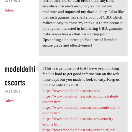
tactful they are, so I can brook them anytime,
14.11.2024
anywhere. On one's own, they’ve helped me
Adres
moderate and improved my doze quality. I also like
that each gummy has a jell amount of CBD, which
makes it easy to chase my intake. As a replacement
for anyone interested in infuriating CBD, gummies
make respecting a effortless starting point.
Upstanding a douceur: go for a trusted brand to
ensure grade and effectiveness!
modeldelhi
3This is a genuine post that I have been looking
3This is a genuine post that
for. It is hard to get good information on the web
escorts
these days but you made it look so easy. Keep us
updated with this stuff.
https://www.modeldelhiescorts.com/
15.11.2024
https://www.modeldelhiescorts.com/ghaziabad-
Adres
escorts.html
https://www.modeldelhiescorts.com/south-delhi-
escorts.html
https://www.modeldelhiescorts.com/aerocity-
escorts.html
https://www.modeldelhiescorts.com/noida-call-