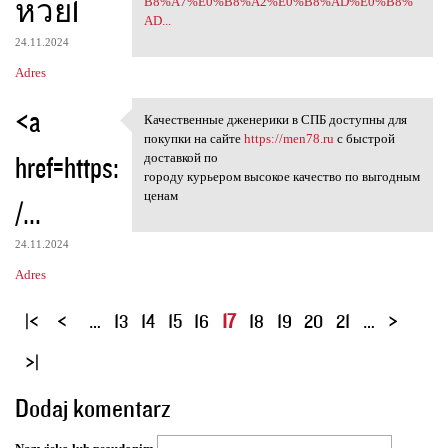
หวย1
B8%A7%E0%B8%A2%E0%B8%AD%E0%B8%
AD...
24.11.2024
Adres
<a
Качественные дженерики в СПБ доступны для
Качественные дженерики в СПБ
покупки на сайте
https://men78.ru
с быстрой
href=https:
доставкой по
городу курьером высокое качество по выгодным
ценам
/...
24.11.2024
Adres
S
…
13
14
15
16
17
18
19
20
21
…
t
r
o
Dodaj komentarz
n