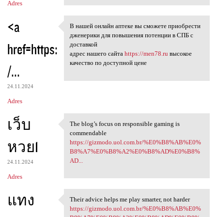
Adres
<a
В нашей онлайн аптеке вы сможете приобрести
В нашей онлайн аптеке вы
дженерики для повышения потенции в СПБ с
href=https:
доставкой
адрес нашего сайта
https://men78.ru
высокое
качество по доступной цене
/...
24.11.2024
Adres
เว็บ
The blog’s focus on responsible gaming is
The blog’s focus on
commendable
หวย1
https://gizmodo.uol.com.br/%E0%B8%AB%E0%
B8%A7%E0%B8%A2%E0%B8%AD%E0%B8%
AD...
24.11.2024
Adres
แทง
Their advice helps me play smarter, not harder
Their advice helps me play
https://gizmodo.uol.com.br/%E0%B8%AB%E0%