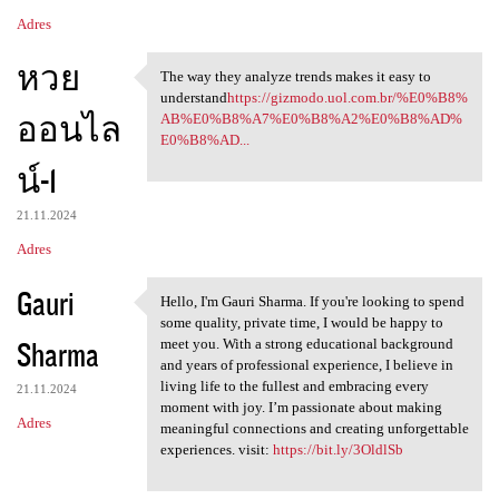
Adres
หวย
The way they analyze trends makes it easy to
The way they analyze trends
understand
https://gizmodo.uol.com.br/%E0%B8%
ออนไล
AB%E0%B8%A7%E0%B8%A2%E0%B8%AD%
E0%B8%AD...
น์-1
21.11.2024
Adres
Gauri
Hello, I'm Gauri Sharma. If you're looking to spend
Hello, I'm Gauri Sharma. If
some quality, private time, I would be happy to
Sharma
meet you. With a strong educational background
and years of professional experience, I believe in
living life to the fullest and embracing every
21.11.2024
moment with joy. I’m passionate about making
Adres
meaningful connections and creating unforgettable
experiences. visit:
https://bit.ly/3OldlSb