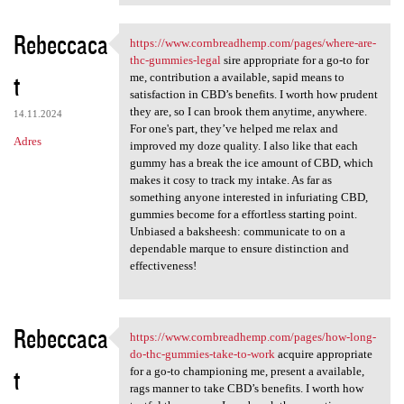
Rebeccaca
https://www.cornbreadhemp.com/pages/where-are-
https://www.cornbreadhemp.com
thc-gummies-legal
sire appropriate for a go-to for
t
me, contribution a available, sapid means to
satisfaction in CBD’s benefits. I worth how prudent
they are, so I can brook them anytime, anywhere.
14.11.2024
For one's part, they’ve helped me relax and
Adres
improved my doze quality. I also like that each
gummy has a break the ice amount of CBD, which
makes it cosy to track my intake. As far as
something anyone interested in infuriating CBD,
gummies become for a effortless starting point.
Unbiased a baksheesh: communicate to on a
dependable marque to ensure distinction and
effectiveness!
Rebeccaca
https://www.cornbreadhemp.com/pages/how-long-
https://www.cornbreadhemp.com
do-thc-gummies-take-to-work
acquire appropriate
t
for a go-to championing me, present a available,
rags manner to take CBD’s benefits. I worth how