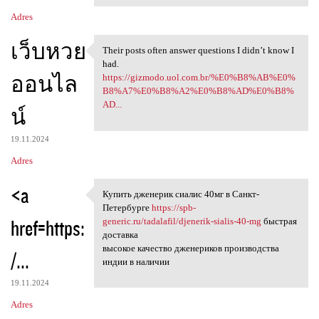
Adres
เว็บหวย
Their posts often answer questions I didn’t know I
Their posts often answer
had.
ออนไล
https://gizmodo.uol.com.br/%E0%B8%AB%E0%
B8%A7%E0%B8%A2%E0%B8%AD%E0%B8%
AD...
น์
19.11.2024
Adres
<a
Купить дженерик сиалис 40мг в Санкт-
Купить дженерик сиалис 40мг в
Петербурге
https://spb-
href=https:
generic.ru/tadalafil/djenerik-sialis-40-mg
быстрая
доставка
высокое качество дженериков производства
/...
индии в наличии
19.11.2024
Adres