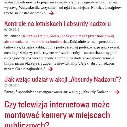
wolnej chwili można tu pójść na kawę, do słynnych ogrodów lub obejrzeć
wystawę. Wszystko dla wszystkich, od ręki i na miejscu. No tak, ale najpierw
trzeba się dostać do środka.
Kontrole na lotniskach i absurdy nadzoru
01.09.2015
Na łamach
Dziennika Opinii, Katarzyna Szymielewicz przedstawia swój
absurd nadzoru – kontrole na lotniskach
: „Dokładnie ten sam przedmiot –
ładowarka, kawałek kabla, but na podwyższonej podeszwie, pasek, kawałek
metalu gdzieś przy ciele, czy coś w kształcie tuby – raz uruchamia sygnał
ostrzegawczy i oznacza stracone 15 minut na dodatkowe sprawdzenie, a
innym razem okazuje się zupełnie niewidzialny”. A jaki absurd nadzoru
uwiera Ciebie najbardziej?
Jak wziąć udział w akcji „Absurdy Nadzoru"?
25.08.2015
Poznaj 5 sposobów na zaangażowanie się w akcję „Absurdy Nadzoru".
Czy telewizja internetowa może
montować kamery w miejscach
publicznych?