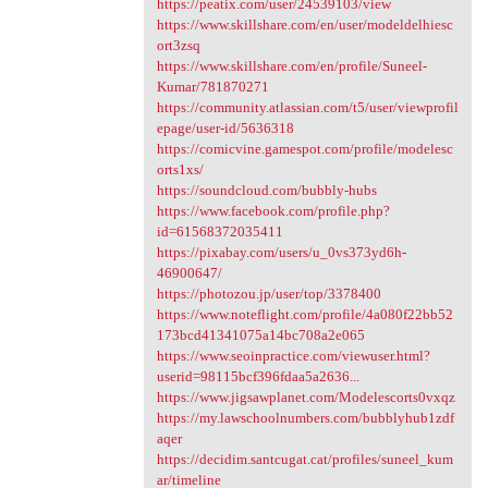
https://peatix.com/user/24539103/view
https://www.skillshare.com/en/user/modeldelhiesc
ort3zsq
https://www.skillshare.com/en/profile/Suneel-
Kumar/781870271
https://community.atlassian.com/t5/user/viewprofil
epage/user-id/5636318
https://comicvine.gamespot.com/profile/modelesc
orts1xs/
https://soundcloud.com/bubbly-hubs
https://www.facebook.com/profile.php?
id=61568372035411
https://pixabay.com/users/u_0vs373yd6h-
46900647/
https://photozou.jp/user/top/3378400
https://www.noteflight.com/profile/4a080f22bb52
173bcd41341075a14bc708a2e065
https://www.seoinpractice.com/viewuser.html?
userid=98115bcf396fdaa5a2636...
https://www.jigsawplanet.com/Modelescorts0vxqz
https://my.lawschoolnumbers.com/bubblyhub1zdf
aqer
https://decidim.santcugat.cat/profiles/suneel_kum
ar/timeline