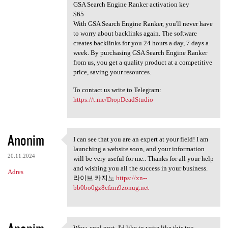
GSA Search Engine Ranker activation key
$65
With GSA Search Engine Ranker, you'll never have
to worry about backlinks again. The software
creates backlinks for you 24 hours a day, 7 days a
week. By purchasing GSA Search Engine Ranker
from us, you get a quality product at a competitive
price, saving your resources.
To contact us write to Telegram:
https://t.me/DropDeadStudio
Anonim
I can see that you are an expert at your field! I am
I can see that you are an
launching a website soon, and your information
20.11.2024
will be very useful for me.. Thanks for all your help
and wishing you all the success in your business.
Adres
라이브 카지노
https://xn--
bb0bo0gz8cfzm9zonug.net
Wow, cool post. I'd like to write like this too -