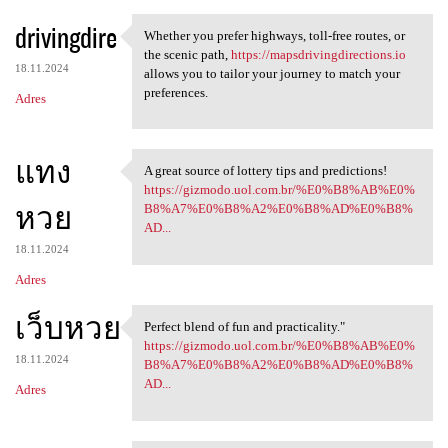
drivingdire
Whether you prefer highways, toll-free routes, or
Whether you prefer highways,
the scenic path,
https://mapsdrivingdirections.io
18.11.2024
allows you to tailor your journey to match your
preferences.
Adres
แทง
A great source of lottery tips and predictions!
A great source of lottery
https://gizmodo.uol.com.br/%E0%B8%AB%E0%
หวย
B8%A7%E0%B8%A2%E0%B8%AD%E0%B8%
AD...
18.11.2024
Adres
เว็บหวย
Perfect blend of fun and practicality."
Perfect blend of fun and
https://gizmodo.uol.com.br/%E0%B8%AB%E0%
18.11.2024
B8%A7%E0%B8%A2%E0%B8%AD%E0%B8%
AD...
Adres