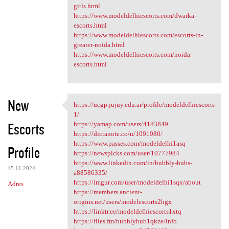
girls.html
https://www.modeldelhiescorts.com/dwarka-
escorts.html
https://www.modeldelhiescorts.com/escorts-in-
greater-noida.html
https://www.modeldelhiescorts.com/noida-
escorts.html
New
https://ucgp.jujuy.edu.ar/profile/modeldelhiescorts
https://ucgp.jujuy.edu.ar
1/
Escorts
https://yamap.com/users/4183849
https://dictanote.co/n/1091980/
https://www.passes.com/modeldelhi1asq
Profile
https://newspicks.com/user/10777984
https://www.linkedin.com/in/bubbly-hubs-
15.11.2024
a88586335/
https://imgur.com/user/modeldelhi1sqx/about
Adres
https://members.ancient-
origins.net/users/modelescorts2hgx
https://linktr.ee/modeldelhiescorts1xtq
https://files.fm/bubblyhub1qkze/info