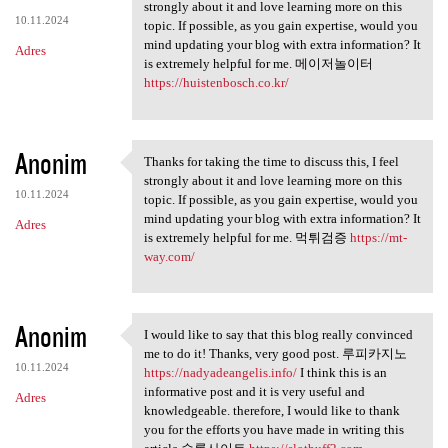
Thanks for taking the time to
strongly about it and love learning more on this
10.11.2024
topic. If possible, as you gain expertise, would you
mind updating your blog with extra information? It
Adres
is extremely helpful for me. 메이저놀이터
https://huistenbosch.co.kr/
Anonim
Thanks for taking the time to discuss this, I feel
Thanks for taking the time to
strongly about it and love learning more on this
10.11.2024
topic. If possible, as you gain expertise, would you
mind updating your blog with extra information? It
Adres
is extremely helpful for me. 먹튀검증
https://mt-
way.com/
Anonim
I would like to say that this blog really convinced
I would like to say that this
me to do it! Thanks, very good post. 루피카지노
10.11.2024
https://nadyadeangelis.info/
I think this is an
informative post and it is very useful and
Adres
knowledgeable. therefore, I would like to thank
you for the efforts you have made in writing this