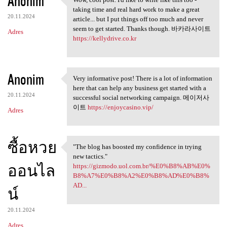
Anonim
Wow, cool post. I'd like to
taking time and real hard work to make a great
20.11.2024
article... but I put things off too much and never
seem to get started. Thanks though. 바카라사이트
Adres
https://kellydrive.co.kr
Anonim
Very informative post! There is a lot of information
Very informative post! There
here that can help any business get started with a
20.11.2024
successful social networking campaign. 메이저사
이트
https://enjoycasino.vip/
Adres
ซื้อหวย
"The blog has boosted my confidence in trying
"The blog has boosted my
new tactics."
ออนไล
https://gizmodo.uol.com.br/%E0%B8%AB%E0%
B8%A7%E0%B8%A2%E0%B8%AD%E0%B8%
AD...
น์
20.11.2024
Adres