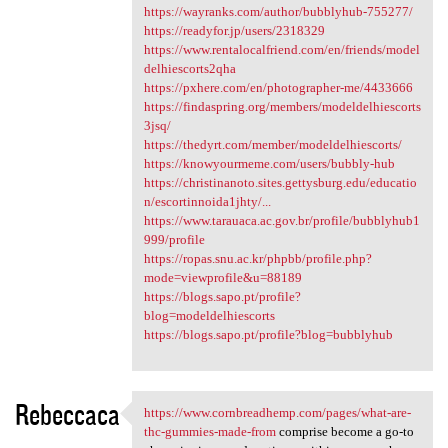
https://wayranks.com/author/bubblyhub-755277/
https://readyfor.jp/users/2318329
https://www.rentalocalfriend.com/en/friends/model
delhiescorts2qha
https://pxhere.com/en/photographer-me/4433666
https://findaspring.org/members/modeldelhiescorts
3jsq/
https://thedyrt.com/member/modeldelhiescorts/
https://knowyourmeme.com/users/bubbly-hub
https://christinanoto.sites.gettysburg.edu/educatio
n/escortinnoida1jhty/...
https://www.tarauaca.ac.gov.br/profile/bubblyhub1
999/profile
https://ropas.snu.ac.kr/phpbb/profile.php?
mode=viewprofile&u=88189
https://blogs.sapo.pt/profile?
blog=modeldelhiescorts
https://blogs.sapo.pt/profile?blog=bubblyhub
Rebeccaca
https://www.cornbreadhemp.com/pages/what-are-
https://www.cornbreadhemp.com
thc-gummies-made-from
comprise become a go-to