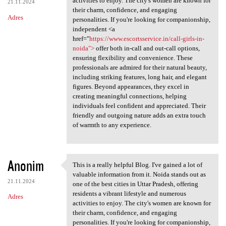
activities to enjoy. The city's women are known for
21.11.2024
their charm, confidence, and engaging
Adres
personalities. If you're looking for companionship,
independent <a
href="
https://www.escortsservice.in/call-girls-in-
noida">
offer both in-call and out-call options,
ensuring flexibility and convenience. These
professionals are admired for their natural beauty,
including striking features, long hair, and elegant
figures. Beyond appearances, they excel in
creating meaningful connections, helping
individuals feel confident and appreciated. Their
friendly and outgoing nature adds an extra touch
of warmth to any experience.
Anonim
This is a really helpful Blog. I've gained a lot of
This is a really helpful Blog
valuable information from it. Noida stands out as
21.11.2024
one of the best cities in Uttar Pradesh, offering
residents a vibrant lifestyle and numerous
Adres
activities to enjoy. The city's women are known for
their charm, confidence, and engaging
personalities. If you're looking for companionship,