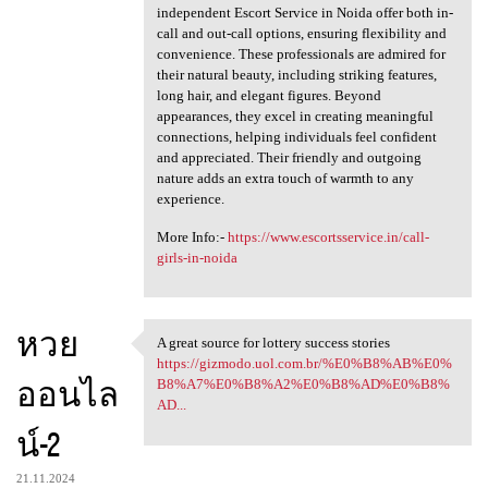
independent Escort Service in Noida offer both in-
call and out-call options, ensuring flexibility and
convenience. These professionals are admired for
their natural beauty, including striking features,
long hair, and elegant figures. Beyond
appearances, they excel in creating meaningful
connections, helping individuals feel confident
and appreciated. Their friendly and outgoing
nature adds an extra touch of warmth to any
experience.
More Info:-
https://www.escortsservice.in/call-
girls-in-noida
หวย
A great source for lottery success stories
A great source for lottery
https://gizmodo.uol.com.br/%E0%B8%AB%E0%
ออนไล
B8%A7%E0%B8%A2%E0%B8%AD%E0%B8%
AD...
น์-2
21.11.2024