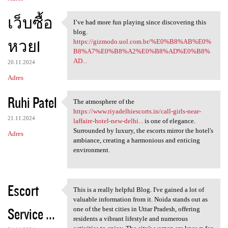
เว็บซื้อ
I’ve had more fun playing since discovering this
I’ve had more fun playing
blog.
หวย1
https://gizmodo.uol.com.br/%E0%B8%AB%E0%
B8%A7%E0%B8%A2%E0%B8%AD%E0%B8%
AD...
20.11.2024
Adres
Ruhi Patel
The atmosphere of the
The atmosphere of the https:
https://www.riyadelhiescorts.in/call-girls-near-
21.11.2024
laffaire-hotel-new-delhi...
is one of elegance.
Surrounded by luxury, the escorts mirror the hotel's
Adres
ambiance, creating a harmonious and enticing
environment.
Escort
This is a really helpful Blog. I've gained a lot of
This is a really helpful Blog
valuable information from it. Noida stands out as
Service ...
one of the best cities in Uttar Pradesh, offering
residents a vibrant lifestyle and numerous