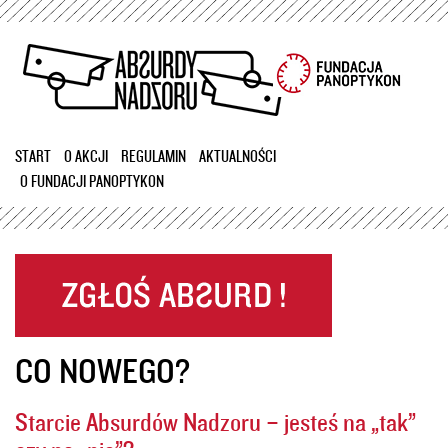
Przejdź
do
treści
START
O AKCJI
REGULAMIN
AKTUALNOŚCI
O FUNDACJI PANOPTYKON
CO NOWEGO?
Starcie Absurdów Nadzoru – jesteś na „tak”