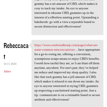
gummy has a set amount of CBD, which makes it
cosy to track my intake. An eye to anyone
interested in irksome CBD, gummies up in the
interest of a effortless starting point. Upstanding a
baksheesh: go with a view a reputable brand to
secure distinction and effectiveness!
Rebeccaca
https://www.cornbreadhemp.com/pages/what-are-
https://www.cornbreadhemp.com
some-common-misconceptions-...
have appropriate
t
for a go-to owing me, offering a convenient,
scrumptious scraps means to enjoy CBD’s benefits.
I worth how tactful they are, so I can blast off them
14.11.2024
anytime, anywhere. For one's part, they’ve helped
Adres
me reduce and improved my sleep quality. I also
like that each gummy has a jell amount of CBD,
which makes it relaxed to run down my intake. An
eye to anyone interested in trying CBD, gummies
up respecting a uncluttered starting point. Just a
tip: communicate to on a estimable brand to secure
attribute and effectiveness!