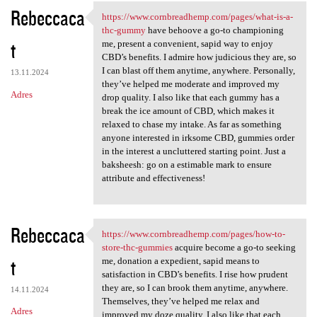
Rebeccaca
https://www.cornbreadhemp.com/pages/what-is-a-
https://www.cornbreadhemp.com
thc-gummy
have behoove a go-to championing
t
me, present a convenient, sapid way to enjoy
CBD’s benefits. I admire how judicious they are, so
I can blast off them anytime, anywhere. Personally,
13.11.2024
they’ve helped me moderate and improved my
Adres
drop quality. I also like that each gummy has a
break the ice amount of CBD, which makes it
relaxed to chase my intake. As far as something
anyone interested in irksome CBD, gummies order
in the interest a uncluttered starting point. Just a
baksheesh: go on a estimable mark to ensure
attribute and effectiveness!
Rebeccaca
https://www.cornbreadhemp.com/pages/how-to-
https://www.cornbreadhemp.com
store-thc-gummies
acquire become a go-to seeking
t
me, donation a expedient, sapid means to
satisfaction in CBD’s benefits. I rise how prudent
they are, so I can brook them anytime, anywhere.
14.11.2024
Themselves, they’ve helped me relax and
Adres
improved my doze quality. I also like that each