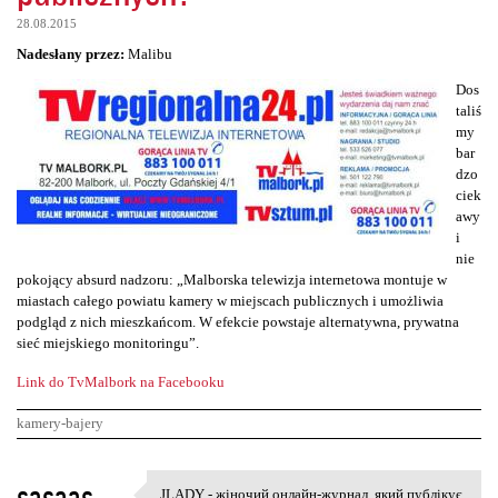
28.08.2015
Nadesłany przez:
Malibu
Dos
taliś
my
bar
dzo
ciek
awy
i
nie
pokojący absurd nadzoru: „Malborska telewizja internetowa montuje w
miastach całego powiatu kamery w miejscach publicznych i umożliwia
podgląd z nich mieszkańcom. W efekcie powstaje alternatywna, prywatna
sieć miejskiego monitoringu”.
Link do TvMalbork na Facebooku
kamery-bajery
K
sasaas
JLADY - жіночий онлайн-журнал, який публікує