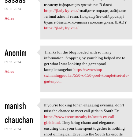
JLADY - жіночий онлайн-журнал
o
корисну інформацію для жінок. В блозі
09.11.2024
m
https://jlady.kyiv.ua/
знайдете поради, лайфхаки
та інші жіночі теми. Покращуйте свій досвід і
Adres
e
будьте більш жіночними з кожним днем. JLADY
n
https://jlady.kyiv.ua/
t
a
Anonim
Thanks for the blog loaded with so many
r
Thanks for the blog loaded
information. Stopping by your blog helped me to
z
09.11.2024
get what I was looking for. gartenpool
komplettangebot
https://www.shop-
e
Adres
swimmingpool.at/550-x-150-pool-komplettset-alu-
gartenpo...
manish
If you’re looking for an engaging evening, don’t
If you’re looking for an
miss the chance to meet call girls in South Ex
chauchan
https://www.escortsnearby.in/south-ex-call-
girls.html
. They bring charm and elegance,
ensuring that your time spent together is nothing
09.11.2024
short of magical. Dive into the South Ex escorts