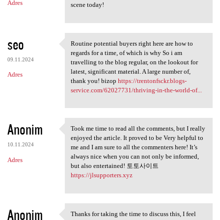
Adres
scene today!
seo
Routine potential buyers right here are how to
Routine potential buyers
regards for a time, of which is why So i am
09.11.2024
travelling to the blog regular, on the lookout for
latest, significant material. A large number of,
Adres
thank you! bizop
https://trentonfsckr.blogs-
service.com/62027731/thriving-in-the-world-of...
Anonim
Took me time to read all the comments, but I really
Took me time to read all the
enjoyed the article. It proved to be Very helpful to
10.11.2024
me and I am sure to all the commenters here! It’s
always nice when you can not only be informed,
Adres
but also entertained! 토토사이트
https://jlsupporters.xyz
Anonim
Thanks for taking the time to discuss this, I feel