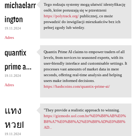
michaelarr
Tego rodzaju systemy mogą ułatwić identyfikację
Tego rodzaju systemy mogą
osób, które poruszają się w przestrzeni
ington
https://polytrack.org/
publicznej, co może
prowadzić do inwigilacji mieszkańców bez ich
pełnej zgody lub wiedzy.
19.11.2024
Adres
quantix
Quantix Prime AI claims to empower traders of all
Quantix Prime AI claims to
levels, from novices to seasoned experts, with its
prime a...
user-friendly interface and customisable settings. It
processes vast amounts of market data in mere
seconds, offering real-time analysis and helping
19.11.2024
users make informed decisions.
Adres
https://hashcoins.com/quantix-prime-ai/
แทง
"They provide a realistic approach to winning.
"They provide a realistic
https://gizmodo.uol.com.br/%E0%B8%AB%E0%
หวย1
B8%A7%E0%B8%A2%E0%B8%AD%E0%B8%
AD...
19.11.2024