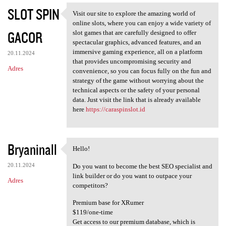
SLOT SPIN
Visit our site to explore the amazing world of
Visit our site to explore the
online slots, where you can enjoy a wide variety of
GACOR
slot games that are carefully designed to offer
spectacular graphics, advanced features, and an
immersive gaming experience, all on a platform
20.11.2024
that provides uncompromising security and
Adres
convenience, so you can focus fully on the fun and
strategy of the game without worrying about the
technical aspects or the safety of your personal
data. Just visit the link that is already available
here
https://caraspinslot.id
Bryaninall
Hello!
Hello!
20.11.2024
Do you want to become the best SEO specialist and
link builder or do you want to outpace your
Adres
competitors?
Premium base for XRumer
$119/one-time
Get access to our premium database, which is