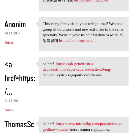
article.슬롯사이트
https://slotbuff2.com
Anonim
This is my first visit to your web journal! We are a
This is my first visit to
group of volunteers and new activities in the same
10.11.2024
specialty. Website gave us helpful data to work. 베
팅특공대
https://bet-army.com/
Adres
<a
<a href=
https://spb-generic.ru/s-
<a href=https://spb-generic
dapoksetinom/super-tadarise-sialis-20-mg-
href=https:
dapoks...
супер тадарайз купить</a>
/...
11.11.2024
Adres
ThomasSc
<a href=
https://www.mistralbg.com/praznici/nova-
<a href=https://www.mistralbg
godina-v-turcia>
нова година в турция ол