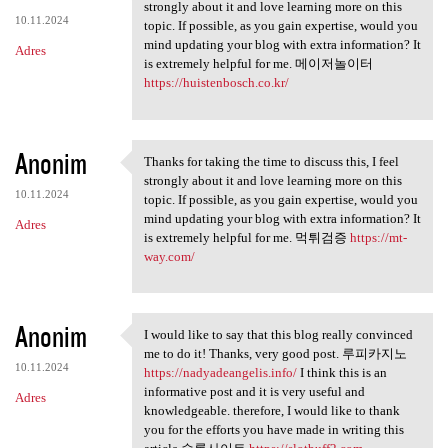
Thanks for taking the time to
strongly about it and love learning more on this
10.11.2024
topic. If possible, as you gain expertise, would you
mind updating your blog with extra information? It
Adres
is extremely helpful for me. 메이저놀이터
https://huistenbosch.co.kr/
Anonim
Thanks for taking the time to discuss this, I feel
Thanks for taking the time to
strongly about it and love learning more on this
10.11.2024
topic. If possible, as you gain expertise, would you
mind updating your blog with extra information? It
Adres
is extremely helpful for me. 먹튀검증
https://mt-
way.com/
Anonim
I would like to say that this blog really convinced
I would like to say that this
me to do it! Thanks, very good post. 루피카지노
10.11.2024
https://nadyadeangelis.info/
I think this is an
informative post and it is very useful and
Adres
knowledgeable. therefore, I would like to thank
you for the efforts you have made in writing this