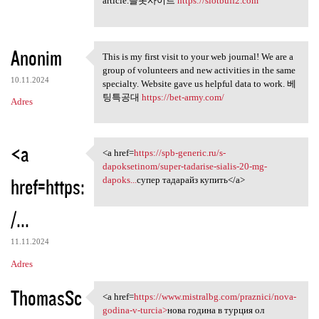
article.슬롯사이트
https://slotbuff2.com
Anonim
This is my first visit to your web journal! We are a
This is my first visit to
group of volunteers and new activities in the same
10.11.2024
specialty. Website gave us helpful data to work. 베
팅특공대
https://bet-army.com/
Adres
<a
<a href=
https://spb-generic.ru/s-
<a href=https://spb-generic
dapoksetinom/super-tadarise-sialis-20-mg-
href=https:
dapoks...
супер тадарайз купить</a>
/...
11.11.2024
Adres
ThomasSc
<a href=
https://www.mistralbg.com/praznici/nova-
<a href=https://www.mistralbg
godina-v-turcia>
нова година в турция ол