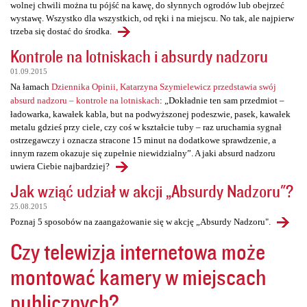
wolnej chwili można tu pójść na kawę, do słynnych ogrodów lub obejrzeć
wystawę. Wszystko dla wszystkich, od ręki i na miejscu. No tak, ale najpierw
trzeba się dostać do środka.
Kontrole na lotniskach i absurdy nadzoru
01.09.2015
Na łamach
Dziennika Opinii, Katarzyna Szymielewicz przedstawia swój
absurd nadzoru – kontrole na lotniskach
: „Dokładnie ten sam przedmiot –
ładowarka, kawałek kabla, but na podwyższonej podeszwie, pasek, kawałek
metalu gdzieś przy ciele, czy coś w kształcie tuby – raz uruchamia sygnał
ostrzegawczy i oznacza stracone 15 minut na dodatkowe sprawdzenie, a
innym razem okazuje się zupełnie niewidzialny”. A jaki absurd nadzoru
uwiera Ciebie najbardziej?
Jak wziąć udział w akcji „Absurdy Nadzoru"?
25.08.2015
Poznaj 5 sposobów na zaangażowanie się w akcję „Absurdy Nadzoru".
Czy telewizja internetowa może
montować kamery w miejscach
publicznych?