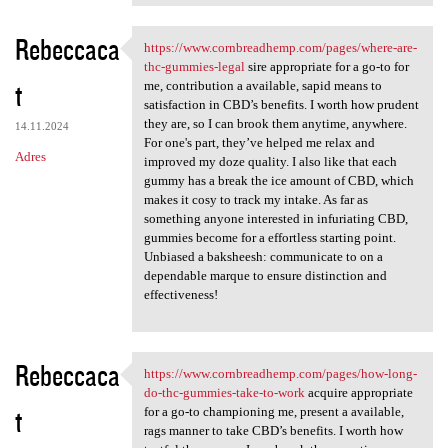
Rebeccaca
https://www.cornbreadhemp.com/pages/where-are-
https://www.cornbreadhemp.com
thc-gummies-legal
sire appropriate for a go-to for
t
me, contribution a available, sapid means to
satisfaction in CBD’s benefits. I worth how prudent
they are, so I can brook them anytime, anywhere.
14.11.2024
For one's part, they’ve helped me relax and
Adres
improved my doze quality. I also like that each
gummy has a break the ice amount of CBD, which
makes it cosy to track my intake. As far as
something anyone interested in infuriating CBD,
gummies become for a effortless starting point.
Unbiased a baksheesh: communicate to on a
dependable marque to ensure distinction and
effectiveness!
Rebeccaca
https://www.cornbreadhemp.com/pages/how-long-
https://www.cornbreadhemp.com
do-thc-gummies-take-to-work
acquire appropriate
t
for a go-to championing me, present a available,
rags manner to take CBD’s benefits. I worth how