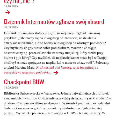
czy na „nie”?
03.10.2015
Dziennik Internautów zgłasza swój absurd
08.09.2015
Dziennik Internautów dołączył się do naszej akcji i zgłosił nam swój
przykład: „Oburzamy się na inwigilację w internecie, na działania
amerykańskich służb, ale co wiemy o inwigilacji na własnym podwórku?
Czy myślałeś, że gdy stoisz sobie pod blokiem, możesz być ciągle
obserwowany np. przez człowieka ze straży miejskiej, który siedzi przy
biurku i pije kawę? Czy myślałeś, ile naprawdę kamer może być w Twojej
okolicy? A może spojrzysz na mapkę, która może to ukazywać?”. Polecamy
artykuł Marcina Maja:
Ktoś nasikał pod kamerą, czyli inwigilacja z
perspektywy własnego podwórka
.
Checkpoint BUW
08.09.2015
Biblioteka Uniwersytecka w Warszawie. Jedna z najważniejszych bibliotek
akademickich w stolicy. Codziennie przewijają się przez nią setki studentów,
doktorantów i pracowników naukowych. Są również pasjonaci, samodzielni
badacze i warszawiacy, którzy poszukują niedostępnych gdzie indziej
pozycji. Wycieczka po mieście bez wizyty w BUW-ie też się nie liczy. W