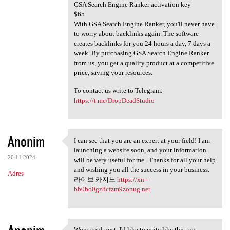
GSA Search Engine Ranker activation key
$65
With GSA Search Engine Ranker, you'll never have
to worry about backlinks again. The software
creates backlinks for you 24 hours a day, 7 days a
week. By purchasing GSA Search Engine Ranker
from us, you get a quality product at a competitive
price, saving your resources.
To contact us write to Telegram:
https://t.me/DropDeadStudio
Anonim
I can see that you are an expert at your field! I am
I can see that you are an
launching a website soon, and your information
20.11.2024
will be very useful for me.. Thanks for all your help
and wishing you all the success in your business.
Adres
라이브 카지노
https://xn--
bb0bo0gz8cfzm9zonug.net
Wow, cool post. I'd like to write like this too -