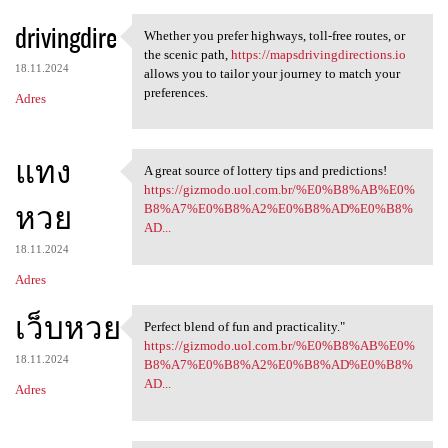
drivingdire
Whether you prefer highways, toll-free routes, or
Whether you prefer highways,
the scenic path,
https://mapsdrivingdirections.io
18.11.2024
allows you to tailor your journey to match your
preferences.
Adres
แทง
A great source of lottery tips and predictions!
A great source of lottery
https://gizmodo.uol.com.br/%E0%B8%AB%E0%
หวย
B8%A7%E0%B8%A2%E0%B8%AD%E0%B8%
AD...
18.11.2024
Adres
เว็บหวย
Perfect blend of fun and practicality."
Perfect blend of fun and
https://gizmodo.uol.com.br/%E0%B8%AB%E0%
18.11.2024
B8%A7%E0%B8%A2%E0%B8%AD%E0%B8%
AD...
Adres