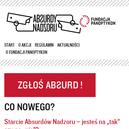
Przejdź
do
treści
START
O AKCJI
REGULAMIN
AKTUALNOŚCI
O FUNDACJI PANOPTYKON
CO NOWEGO?
Starcie Absurdów Nadzoru – jesteś na „tak”