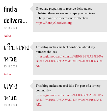
find a
If you are preparing to receive deliverance
If you are preparing to
ministry, there are several steps you can take
delivera...
to help make the process more effective
https://RandyGoodwin.org
22.11.2024
Adres
เว็บแทง
This blog makes me feel confident about my
This blog makes me feel
number choices
หวย
https://gizmodo.uol.com.br/%E0%B8%AB%E0%
B8%A7%E0%B8%A2%E0%B8%AD%E0%B8%
AD...
23.11.2024
Adres
แทง
This blog makes me feel like I’m part of a lottery
This blog makes me feel like
community
หวย
https://gizmodo.uol.com.br/%E0%B8%AB%E0%
B8%A7%E0%B8%A2%E0%B8%AD%E0%B8%
AD...
23.11.2024