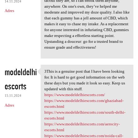
tactful they are, so I can brook them anytime,
14.11.2024
anywhere. On one's own, they’ve helped me
Adres
moderate and improved my doze quality. I also like
that each gummy has a jell amount of CBD, which
makes it easy to chase my intake. As a replacement
for anyone interested in infuriating CBD, gummies
make respecting a effortless starting point.
Upstanding a douceur: go for a trusted brand to
ensure grade and effectiveness!
modeldelhi
3This is a genuine post that I have been looking
3This is a genuine post that
for. It is hard to get good information on the web
escorts
these days but you made it look so easy. Keep us
updated with this stuff.
https://www.modeldelhiescorts.com/
15.11.2024
https://www.modeldelhiescorts.com/ghaziabad-
Adres
escorts.html
https://www.modeldelhiescorts.com/south-delhi-
escorts.html
https://www.modeldelhiescorts.com/aerocity-
escorts.html
https://www.modeldelhiescorts.com/noida-call-