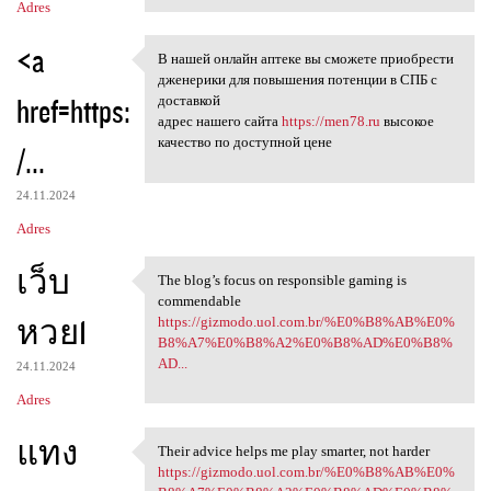
Adres
<a
В нашей онлайн аптеке вы сможете приобрести
В нашей онлайн аптеке вы
дженерики для повышения потенции в СПБ с
href=https:
доставкой
адрес нашего сайта
https://men78.ru
высокое
качество по доступной цене
/...
24.11.2024
Adres
เว็บ
The blog’s focus on responsible gaming is
The blog’s focus on
commendable
หวย1
https://gizmodo.uol.com.br/%E0%B8%AB%E0%
B8%A7%E0%B8%A2%E0%B8%AD%E0%B8%
AD...
24.11.2024
Adres
แทง
Their advice helps me play smarter, not harder
Their advice helps me play
https://gizmodo.uol.com.br/%E0%B8%AB%E0%