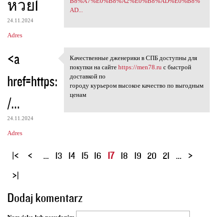
หวย1
B8%A7%E0%B8%A2%E0%B8%AD%E0%B8%
AD...
24.11.2024
Adres
<a
Качественные дженерики в СПБ доступны для
Качественные дженерики в СПБ
покупки на сайте
https://men78.ru
с быстрой
href=https:
доставкой по
городу курьером высокое качество по выгодным
ценам
/...
24.11.2024
Adres
S
…
13
14
15
16
17
18
19
20
21
…
t
r
o
Dodaj komentarz
n