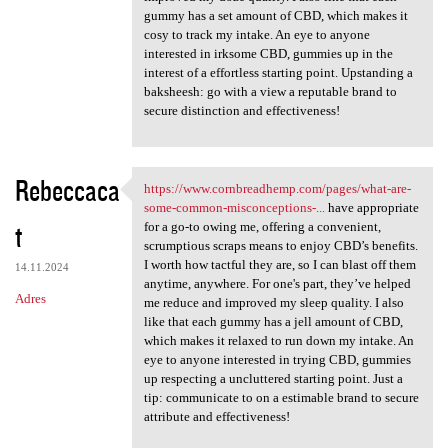
gummy has a set amount of CBD, which makes it
cosy to track my intake. An eye to anyone
interested in irksome CBD, gummies up in the
interest of a effortless starting point. Upstanding a
baksheesh: go with a view a reputable brand to
secure distinction and effectiveness!
Rebeccaca
https://www.cornbreadhemp.com/pages/what-are-
https://www.cornbreadhemp.com
some-common-misconceptions-...
have appropriate
t
for a go-to owing me, offering a convenient,
scrumptious scraps means to enjoy CBD’s benefits.
I worth how tactful they are, so I can blast off them
14.11.2024
anytime, anywhere. For one's part, they’ve helped
Adres
me reduce and improved my sleep quality. I also
like that each gummy has a jell amount of CBD,
which makes it relaxed to run down my intake. An
eye to anyone interested in trying CBD, gummies
up respecting a uncluttered starting point. Just a
tip: communicate to on a estimable brand to secure
attribute and effectiveness!