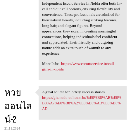
independent Escort Service in Noida offer both in-
call and out-call options, ensuring flexibility and
convenience. These professionals are admired for
their natural beauty, including striking features,
long hair, and elegant figures. Beyond
appearances, they excel in creating meaningful
connections, helping individuals feel confident
and appreciated. Their friendly and outgoing
nature adds an extra touch of warmth to any
experience.
More Info:-
https://www.escortsservice.in/call-
girls-in-noida
หวย
A great source for lottery success stories
A great source for lottery
https://gizmodo.uol.com.br/%E0%B8%AB%E0%
ออนไล
B8%A7%E0%B8%A2%E0%B8%AD%E0%B8%
AD...
น์-2
21.11.2024