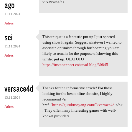
ago
инклузив</a>
11.11.2024
Adres
sei
This unique is a fantastic put up I just spotted
This unique is a fantastic
using show it again. Suggest whatever I wanted to
11.11.2024
ascertain optimism through forthcoming you are
likely to remain for the purpose of showing this
Adres
terrific put up. OLXTOTO
https://instaconnect.co//read-blog/30845
versace4d
Thanks for the informative article! For those
Thanks for the informative
looking for the best online slot site, I highly
13.11.2024
recommend <a
href="
https://gurukusayang.com/">versace4d
</a>
Adres
. They offer many interesting games with well-
known providers.