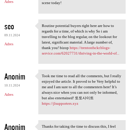
Adres
scene today!
seo
Routine potential buyers right here are how to
Routine potential buyers
regards for a time, of which is why So i am
09.11.2024
travelling to the blog regular, on the lookout for
latest, significant material. A large number of,
Adres
thank you! bizop
https://trentonfsckr.blogs-
service.com/62027731/thriving-in-the-world-of...
Anonim
Took me time to read all the comments, but I really
Took me time to read all the
enjoyed the article. It proved to be Very helpful to
10.11.2024
me and I am sure to all the commenters here! It’s
always nice when you can not only be informed,
Adres
but also entertained! 토토사이트
https://jlsupporters.xyz
Anonim
Thanks for taking the time to discuss this, I feel