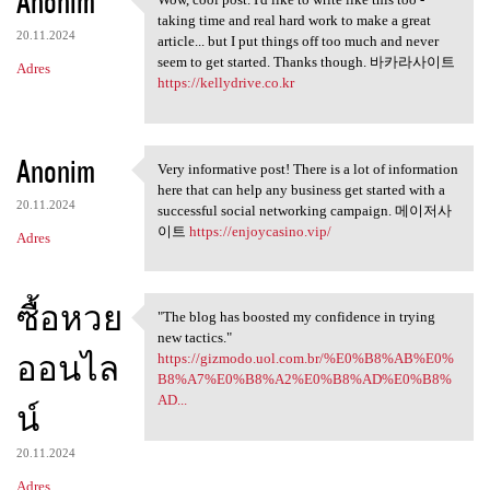
Anonim
Wow, cool post. I'd like to
taking time and real hard work to make a great
20.11.2024
article... but I put things off too much and never
seem to get started. Thanks though. 바카라사이트
Adres
https://kellydrive.co.kr
Anonim
Very informative post! There is a lot of information
Very informative post! There
here that can help any business get started with a
20.11.2024
successful social networking campaign. 메이저사
이트
https://enjoycasino.vip/
Adres
ซื้อหวย
"The blog has boosted my confidence in trying
"The blog has boosted my
new tactics."
ออนไล
https://gizmodo.uol.com.br/%E0%B8%AB%E0%
B8%A7%E0%B8%A2%E0%B8%AD%E0%B8%
AD...
น์
20.11.2024
Adres