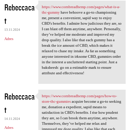
Rebeccaca
https://www.cornbreadhemp.com/pages/what-is-a-
https://www.cornbreadhemp.com
thc-gummy
have behoove a go-to championing
t
me, present a convenient, sapid way to enjoy
CBD’s benefits. I admire how judicious they are, so
I can blast off them anytime, anywhere. Personally,
13.11.2024
they’ve helped me moderate and improved my
Adres
drop quality. I also like that each gummy has a
break the ice amount of CBD, which makes it
relaxed to chase my intake. As far as something
anyone interested in irksome CBD, gummies order
in the interest a uncluttered starting point. Just a
baksheesh: go on a estimable mark to ensure
attribute and effectiveness!
Rebeccaca
https://www.cornbreadhemp.com/pages/how-to-
https://www.cornbreadhemp.com
store-thc-gummies
acquire become a go-to seeking
t
me, donation a expedient, sapid means to
satisfaction in CBD’s benefits. I rise how prudent
they are, so I can brook them anytime, anywhere.
14.11.2024
Themselves, they’ve helped me relax and
Adres
improved my doze quality. I also like that each