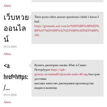
Adres
เว็บหวย
Their posts often answer questions I didn’t know I
Their posts often answer
had.
ออนไล
https://gizmodo.uol.com.br/%E0%B8%AB%E0%
B8%A7%E0%B8%A2%E0%B8%AD%E0%B8%
AD...
น์
19.11.2024
Adres
<a
Купить дженерик сиалис 40мг в Санкт-
Купить дженерик сиалис 40мг в
Петербурге
https://spb-
href=https:
generic.ru/tadalafil/djenerik-sialis-40-mg
быстрая
доставка
высокое качество дженериков производства
/...
индии в наличии
19.11.2024
Adres