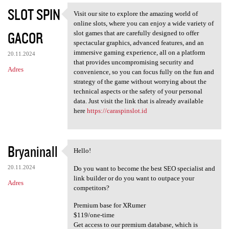
SLOT SPIN
Visit our site to explore the amazing world of
Visit our site to explore the
online slots, where you can enjoy a wide variety of
GACOR
slot games that are carefully designed to offer
spectacular graphics, advanced features, and an
immersive gaming experience, all on a platform
20.11.2024
that provides uncompromising security and
Adres
convenience, so you can focus fully on the fun and
strategy of the game without worrying about the
technical aspects or the safety of your personal
data. Just visit the link that is already available
here
https://caraspinslot.id
Bryaninall
Hello!
Hello!
20.11.2024
Do you want to become the best SEO specialist and
link builder or do you want to outpace your
Adres
competitors?
Premium base for XRumer
$119/one-time
Get access to our premium database, which is