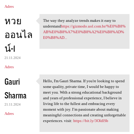
Adres
หวย
The way they analyze trends makes it easy to
The way they analyze trends
understand
https://gizmodo.uol.com.br/%E0%B8%
ออนไล
AB%E0%B8%A7%E0%B8%A2%E0%B8%AD%
E0%B8%AD...
น์-1
21.11.2024
Adres
Gauri
Hello, I'm Gauri Sharma. If you're looking to spend
Hello, I'm Gauri Sharma. If
some quality, private time, I would be happy to
Sharma
meet you. With a strong educational background
and years of professional experience, I believe in
living life to the fullest and embracing every
21.11.2024
moment with joy. I’m passionate about making
Adres
meaningful connections and creating unforgettable
experiences. visit:
https://bit.ly/3OldlSb