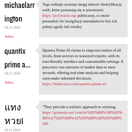
michaelarr
Tego rodzaju systemy mogą ułatwić identyfikację
Tego rodzaju systemy mogą
osób, które poruszają się w przestrzeni
ington
https://polytrack.org/
publicznej, co może
prowadzić do inwigilacji mieszkańców bez ich
pełnej zgody lub wiedzy.
19.11.2024
Adres
quantix
Quantix Prime AI claims to empower traders of all
Quantix Prime AI claims to
levels, from novices to seasoned experts, with its
prime a...
user-friendly interface and customisable settings. It
processes vast amounts of market data in mere
seconds, offering real-time analysis and helping
19.11.2024
users make informed decisions.
Adres
https://hashcoins.com/quantix-prime-ai/
แทง
"They provide a realistic approach to winning.
"They provide a realistic
https://gizmodo.uol.com.br/%E0%B8%AB%E0%
หวย1
B8%A7%E0%B8%A2%E0%B8%AD%E0%B8%
AD...
19.11.2024