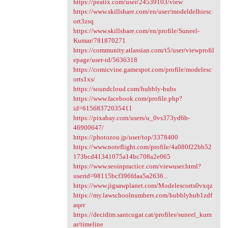
https://peatix.com/user/24539103/view
https://www.skillshare.com/en/user/modeldelhiesc
ort3zsq
https://www.skillshare.com/en/profile/Suneel-
Kumar/781870271
https://community.atlassian.com/t5/user/viewprofil
epage/user-id/5636318
https://comicvine.gamespot.com/profile/modelesc
orts1xs/
https://soundcloud.com/bubbly-hubs
https://www.facebook.com/profile.php?
id=61568372035411
https://pixabay.com/users/u_0vs373yd6h-
46900647/
https://photozou.jp/user/top/3378400
https://www.noteflight.com/profile/4a080f22bb52
173bcd41341075a14bc708a2e065
https://www.seoinpractice.com/viewuser.html?
userid=98115bcf396fdaa5a2636...
https://www.jigsawplanet.com/Modelescorts0vxqz
https://my.lawschoolnumbers.com/bubblyhub1zdf
aqer
https://decidim.santcugat.cat/profiles/suneel_kum
ar/timeline