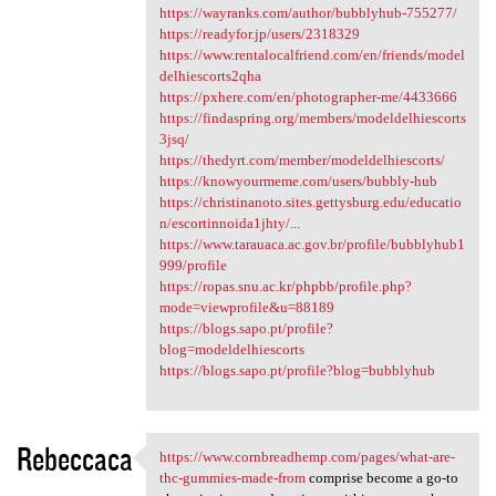
https://wayranks.com/author/bubblyhub-755277/
https://readyfor.jp/users/2318329
https://www.rentalocalfriend.com/en/friends/model
delhiescorts2qha
https://pxhere.com/en/photographer-me/4433666
https://findaspring.org/members/modeldelhiescorts
3jsq/
https://thedyrt.com/member/modeldelhiescorts/
https://knowyourmeme.com/users/bubbly-hub
https://christinanoto.sites.gettysburg.edu/educatio
n/escortinnoida1jhty/...
https://www.tarauaca.ac.gov.br/profile/bubblyhub1
999/profile
https://ropas.snu.ac.kr/phpbb/profile.php?
mode=viewprofile&u=88189
https://blogs.sapo.pt/profile?
blog=modeldelhiescorts
https://blogs.sapo.pt/profile?blog=bubblyhub
Rebeccaca
https://www.cornbreadhemp.com/pages/what-are-
https://www.cornbreadhemp.com
thc-gummies-made-from
comprise become a go-to