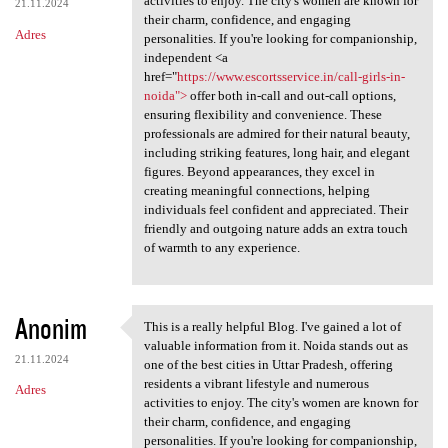
activities to enjoy. The city's women are known for
21.11.2024
their charm, confidence, and engaging
Adres
personalities. If you're looking for companionship,
independent <a
href="
https://www.escortsservice.in/call-girls-in-
noida">
offer both in-call and out-call options,
ensuring flexibility and convenience. These
professionals are admired for their natural beauty,
including striking features, long hair, and elegant
figures. Beyond appearances, they excel in
creating meaningful connections, helping
individuals feel confident and appreciated. Their
friendly and outgoing nature adds an extra touch
of warmth to any experience.
Anonim
This is a really helpful Blog. I've gained a lot of
This is a really helpful Blog
valuable information from it. Noida stands out as
21.11.2024
one of the best cities in Uttar Pradesh, offering
residents a vibrant lifestyle and numerous
Adres
activities to enjoy. The city's women are known for
their charm, confidence, and engaging
personalities. If you're looking for companionship,