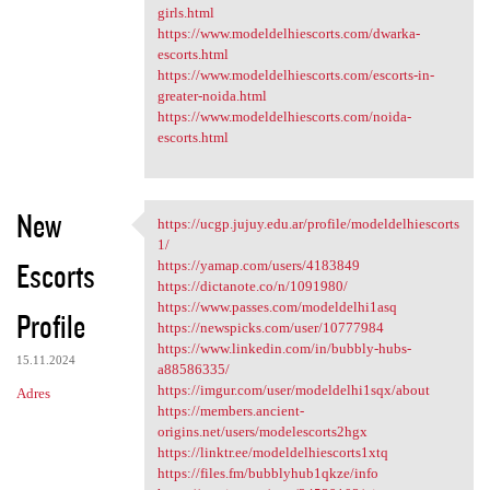
girls.html
https://www.modeldelhiescorts.com/dwarka-
escorts.html
https://www.modeldelhiescorts.com/escorts-in-
greater-noida.html
https://www.modeldelhiescorts.com/noida-
escorts.html
New
https://ucgp.jujuy.edu.ar/profile/modeldelhiescorts
https://ucgp.jujuy.edu.ar
1/
Escorts
https://yamap.com/users/4183849
https://dictanote.co/n/1091980/
https://www.passes.com/modeldelhi1asq
Profile
https://newspicks.com/user/10777984
https://www.linkedin.com/in/bubbly-hubs-
15.11.2024
a88586335/
https://imgur.com/user/modeldelhi1sqx/about
Adres
https://members.ancient-
origins.net/users/modelescorts2hgx
https://linktr.ee/modeldelhiescorts1xtq
https://files.fm/bubblyhub1qkze/info