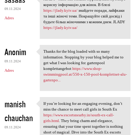
JLADY - жіночий онлайн-журнал
o
корисну інформацію для жінок. В блозі
09.11.2024
m
https://jlady.kyiv.ua/
знайдете поради, лайфхаки
та інші жіночі теми. Покращуйте свій досвід і
Adres
e
будьте більш жіночними з кожним днем. JLADY
n
https://jlady.kyiv.ua/
t
a
Anonim
Thanks for the blog loaded with so many
r
Thanks for the blog loaded
information. Stopping by your blog helped me to
z
09.11.2024
get what I was looking for. gartenpool
komplettangebot
https://www.shop-
e
Adres
swimmingpool.at/550-x-150-pool-komplettset-alu-
gartenpo...
manish
If you’re looking for an engaging evening, don’t
If you’re looking for an
miss the chance to meet call girls in South Ex
chauchan
https://www.escortsnearby.in/south-ex-call-
girls.html
. They bring charm and elegance,
ensuring that your time spent together is nothing
09.11.2024
short of magical. Dive into the South Ex escorts