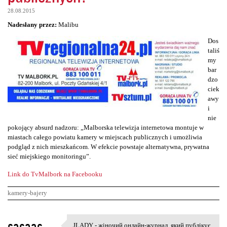
28.08.2015
Nadesłany przez:
Malibu
Dos
taliś
my
bar
dzo
ciek
awy
i
nie
pokojący absurd nadzoru: „Malborska telewizja internetowa montuje w
miastach całego powiatu kamery w miejscach publicznych i umożliwia
podgląd z nich mieszkańcom. W efekcie powstaje alternatywna, prywatna
sieć miejskiego monitoringu”.
Link do TvMalbork na Facebooku
kamery-bajery
K
sasaas
JLADY - жіночий онлайн-журнал, який публікує