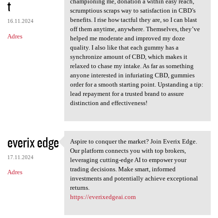
t
championing me, donation a within easy reach,
scrumptious scraps way to satisfaction in CBD’s
benefits. I rise how tactful they are, so I can blast
16.11.2024
off them anytime, anywhere. Themselves, they’ve
Adres
helped me moderate and improved my doze
quality. I also like that each gummy has a
synchronize amount of CBD, which makes it
relaxed to chase my intake. As far as something
anyone interested in infuriating CBD, gummies
order for a smooth starting point. Upstanding a tip:
lead repayment for a trusted brand to assure
distinction and effectiveness!
everix edge
Aspire to conquer the market? Join Everix Edge.
Aspire to conquer the market?
Our platform connects you with top brokers,
17.11.2024
leveraging cutting-edge AI to empower your
trading decisions. Make smart, informed
Adres
investments and potentially achieve exceptional
returns.
https://everixedgeai.com