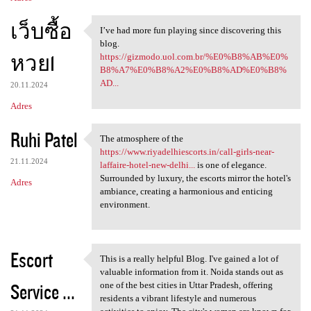
เว็บซื้อ
I’ve had more fun playing since discovering this
I’ve had more fun playing
blog.
หวย1
https://gizmodo.uol.com.br/%E0%B8%AB%E0%
B8%A7%E0%B8%A2%E0%B8%AD%E0%B8%
AD...
20.11.2024
Adres
Ruhi Patel
The atmosphere of the
The atmosphere of the https:
https://www.riyadelhiescorts.in/call-girls-near-
21.11.2024
laffaire-hotel-new-delhi...
is one of elegance.
Surrounded by luxury, the escorts mirror the hotel's
Adres
ambiance, creating a harmonious and enticing
environment.
Escort
This is a really helpful Blog. I've gained a lot of
This is a really helpful Blog
valuable information from it. Noida stands out as
Service ...
one of the best cities in Uttar Pradesh, offering
residents a vibrant lifestyle and numerous