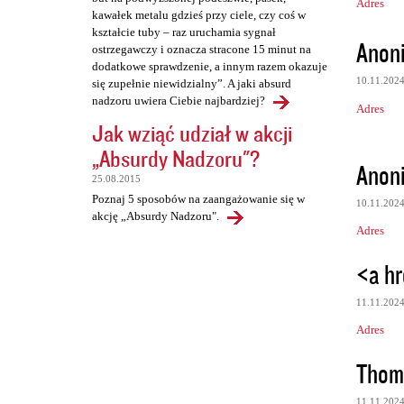
Adres
kawałek metalu gdzieś przy ciele, czy coś w
kształcie tuby – raz uruchamia sygnał
Anon
ostrzegawczy i oznacza stracone 15 minut na
dodatkowe sprawdzenie, a innym razem okazuje
10.11.202
się zupełnie niewidzialny”. A jaki absurd
nadzoru uwiera Ciebie najbardziej?
Adres
Jak wziąć udział w akcji
„Absurdy Nadzoru"?
Anon
25.08.2015
Poznaj 5 sposobów na zaangażowanie się w
10.11.202
akcję „Absurdy Nadzoru".
Adres
<a hr
11.11.202
Adres
Thom
11.11.202