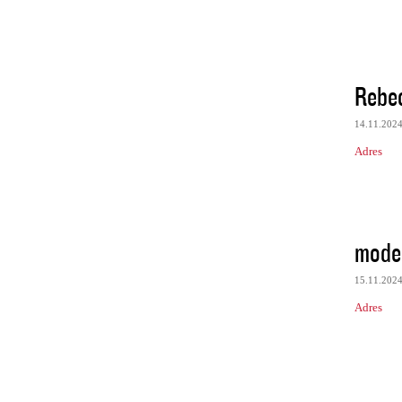
Rebe
14.11.202
Adres
model
15.11.202
Adres