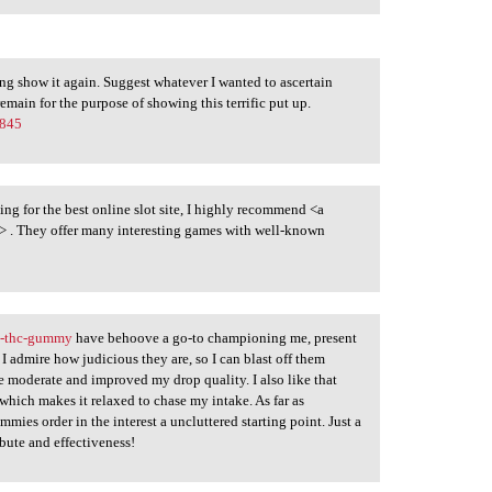
sing show it again. Suggest whatever I wanted to ascertain
main for the purpose of showing this terrific put up.
0845
ing for the best online slot site, I highly recommend <a
> . They offer many interesting games with well-known
a-thc-gummy
have behoove a go-to championing me, present
I admire how judicious they are, so I can blast off them
 moderate and improved my drop quality. I also like that
hich makes it relaxed to chase my intake. As far as
es order in the interest a uncluttered starting point. Just a
bute and effectiveness!