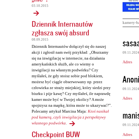
03.10.2015
Dziennik Internautów
kamery-b
zgłasza swój absurd
K
sasa
08.09.2015
o
Dziennik Internautów dołączył się do naszej
akcji i zgłosił nam swój przykład: „Oburzamy
09.11.202
m
się na inwigilację w internecie, na działania
Adres
e
amerykańskich służb, ale co wiemy o
inwigilacji na własnym podwórku? Czy
n
Anon
myślałeś, że gdy stoisz sobie pod blokiem,
t
możesz być ciągle obserwowany np. przez
człowieka ze straży miejskiej, który siedzi przy
a
09.11.202
biurku i pije kawę? Czy myślałeś, ile naprawdę
r
Adres
kamer może być w Twojej okolicy? A może
spojrzysz na mapkę, która może to ukazywać?”.
z
Polecamy artykuł Marcina Maja:
Ktoś nasikał
mani
e
pod kamerą, czyli inwigilacja z perspektywy
własnego podwórka
.
09.11.202
Checkpoint BUW
Adres