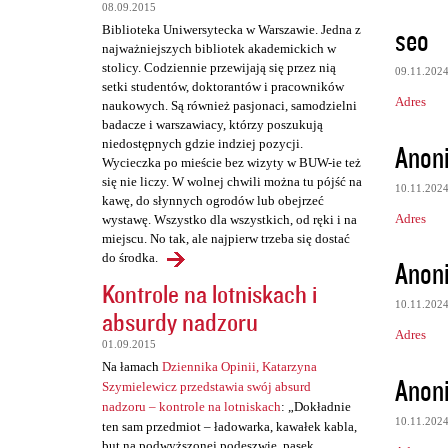
08.09.2015
seo
Biblioteka Uniwersytecka w Warszawie. Jedna z
najważniejszych bibliotek akademickich w
stolicy. Codziennie przewijają się przez nią
09.11.202
setki studentów, doktorantów i pracowników
Adres
naukowych. Są również pasjonaci, samodzielni
badacze i warszawiacy, którzy poszukują
niedostępnych gdzie indziej pozycji.
Anon
Wycieczka po mieście bez wizyty w BUW-ie też
się nie liczy. W wolnej chwili można tu pójść na
10.11.202
kawę, do słynnych ogrodów lub obejrzeć
Adres
wystawę. Wszystko dla wszystkich, od ręki i na
miejscu. No tak, ale najpierw trzeba się dostać
do środka.
Anon
Kontrole na lotniskach i
10.11.202
absurdy nadzoru
Adres
01.09.2015
Na łamach
Dziennika Opinii, Katarzyna
Anon
Szymielewicz przedstawia swój absurd
nadzoru – kontrole na lotniskach
: „Dokładnie
10.11.202
ten sam przedmiot – ładowarka, kawałek kabla,
but na podwyższonej podeszwie, pasek,