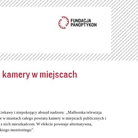
ć kamery w miejscach
ciekawy i niepokojący absurd nadzoru: „Malborska telewizja
e w miastach całego powiatu kamery w miejscach publicznych i
z nich mieszkańcom. W efekcie powstaje alternatywna,
skiego monitoringu”.