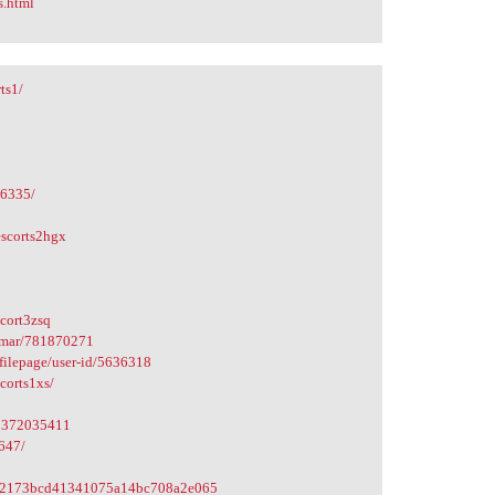
s.html
ts1/
86335/
escorts2hgx
scort3zsq
Kumar/781870271
ofilepage/user-id/5636318
corts1xs/
68372035411
647/
bb52173bcd41341075a14bc708a2e065