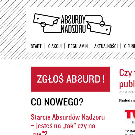
START
O AKCJI
REGULAMIN
AKTUALNOŚCI
O FUN
Czy 
publ
28.08.201
CO NOWEGO?
Nadesłan
Starcie Absurdów Nadzoru
– jesteś na „tak” czy na
„nie”?