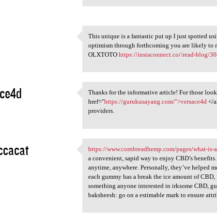
This unique is a fantastic put up I just spotted u
This unique is a fantastic
optimism through forthcoming you are likely to re
4
OLXTOTO
https://instaconnect.co//read-blog/3
ace4d
Thanks for the informative article! For those look
Thanks for the informative
href="
https://gurukusayang.com/">versace4d
</a
4
providers.
ccacat
https://www.cornbreadhemp.com/pages/what-is-
https://www.cornbreadhemp.com
a convenient, sapid way to enjoy CBD’s benefits. 
4
anytime, anywhere. Personally, they’ve helped me
each gummy has a break the ice amount of CBD, w
something anyone interested in irksome CBD, gummi
baksheesh: go on a estimable mark to ensure attri