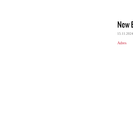
New E
15.11.202
Adres