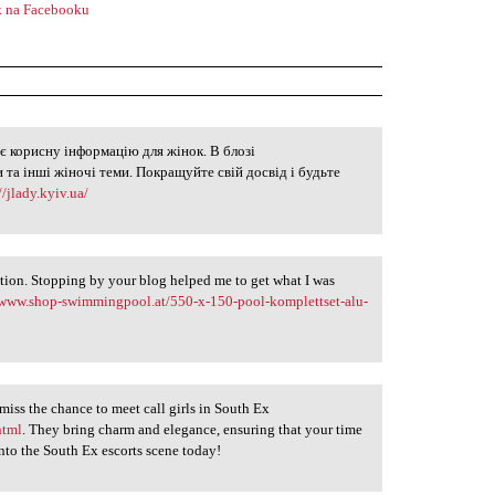
 na Facebooku
є корисну інформацію для жінок. В блозі
л
 та інші жіночі теми. Покращуйте свій досвід і будьте
//jlady.kyiv.ua/
tion. Stopping by your blog helped me to get what I was
/www.shop-swimmingpool.at/550-x-150-pool-komplettset-alu-
miss the chance to meet call girls in South Ex
html
. They bring charm and elegance, ensuring that your time
into the South Ex escorts scene today!