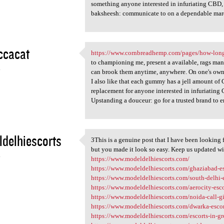
something anyone interested in infuriating CBD, 
baksheesh: communicate to on a dependable marqu
ccacat
https://www.cornbreadhemp.com/pages/how-long
https://www.cornbreadhemp.com
to championing me, present a available, rags mann
4
can brook them anytime, anywhere. On one's own
I also like that each gummy has a jell amount of
replacement for anyone interested in infuriating 
Upstanding a douceur: go for a trusted brand to e
delhiescorts
3This is a genuine post that I have been looking f
3This is a genuine post that
but you made it look so easy. Keep us updated wit
4
https://www.modeldelhiescorts.com/
https://www.modeldelhiescorts.com/ghaziabad-es
https://www.modeldelhiescorts.com/south-delhi-
https://www.modeldelhiescorts.com/aerocity-esco
https://www.modeldelhiescorts.com/noida-call-gi
https://www.modeldelhiescorts.com/dwarka-escor
https://www.modeldelhiescorts.com/escorts-in-gr