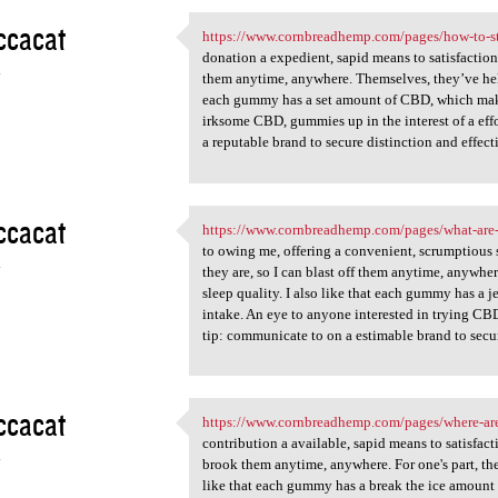
ccacat
https://www.cornbreadhemp.com/pages/how-to-s
https://www.cornbreadhemp.com
donation a expedient, sapid means to satisfaction 
4
them anytime, anywhere. Themselves, they’ve hel
each gummy has a set amount of CBD, which makes
irksome CBD, gummies up in the interest of a effo
a reputable brand to secure distinction and effect
ccacat
https://www.cornbreadhemp.com/pages/what-are
https://www.cornbreadhemp.com
to owing me, offering a convenient, scrumptious 
4
they are, so I can blast off them anytime, anywh
sleep quality. I also like that each gummy has a
intake. An eye to anyone interested in trying CBD
tip: communicate to on a estimable brand to secur
ccacat
https://www.cornbreadhemp.com/pages/where-ar
https://www.cornbreadhemp.com
contribution a available, sapid means to satisfact
4
brook them anytime, anywhere. For one's part, th
like that each gummy has a break the ice amount 