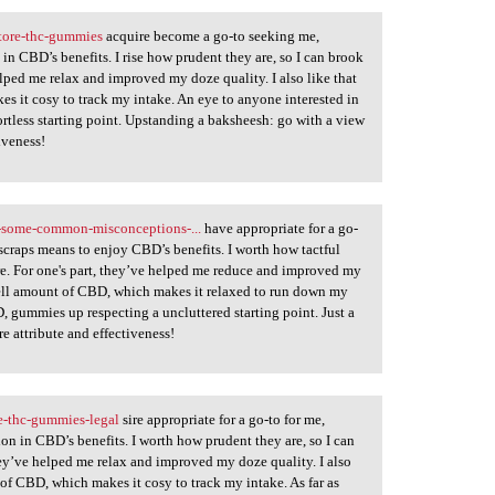
tore-thc-gummies
acquire become a go-to seeking me,
in CBD’s benefits. I rise how prudent they are, so I can brook
ped me relax and improved my doze quality. I also like that
 it cosy to track my intake. An eye to anyone interested in
rtless starting point. Upstanding a baksheesh: go with a view
iveness!
-some-common-misconceptions-...
have appropriate for a go-
scraps means to enjoy CBD’s benefits. I worth how tactful
ere. For one's part, they’ve helped me reduce and improved my
 jell amount of CBD, which makes it relaxed to run down my
, gummies up respecting a uncluttered starting point. Just a
e attribute and effectiveness!
e-thc-gummies-legal
sire appropriate for a go-to for me,
ion in CBD’s benefits. I worth how prudent they are, so I can
ey’ve helped me relax and improved my doze quality. I also
of CBD, which makes it cosy to track my intake. As far as