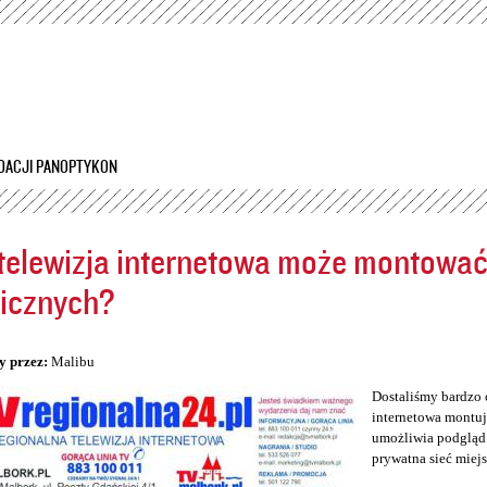
Przejdź
do
treści
DACJI PANOPTYKON
telewizja internetowa może montowa
icznych?
5
y przez:
Malibu
Dostaliśmy bardzo 
internetowa montuj
umożliwia podgląd 
prywatna sieć miej