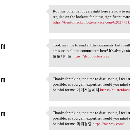
Routine potential buyers right here are how to reg
Routine potential buyers
regular, on the lookout for latest, significant mat
4
https://trentonfsckr.blogs-service.com/62027731/
im
Took me time to read all the comments, but I reall
Took me time to read all the
am sure to all the commenters here! It’s always n
4
토토사이트
https://jlsupporters.xyz
im
Thanks for taking the time to discuss this, I feel 
Thanks for taking the time to
possible, as you gain expertise, would you mind 
4
helpful for me. 메이저놀이터
https://huistenbosc
im
Thanks for taking the time to discuss this, I feel 
Thanks for taking the time to
possible, as you gain expertise, would you mind 
4
helpful for me. 먹튀검증
https://mt-way.com/