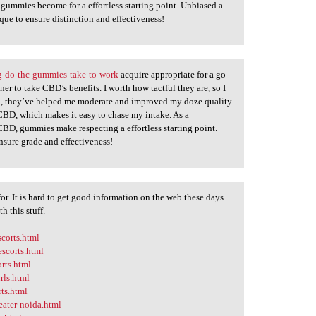
gummies become for a effortless starting point. Unbiased a
e to ensure distinction and effectiveness!
-do-thc-gummies-take-to-work
acquire appropriate for a go-
er to take CBD’s benefits. I worth how tactful they are, so I
, they’ve helped me moderate and improved my doze quality.
 CBD, which makes it easy to chase my intake. As a
CBD, gummies make respecting a effortless starting point.
nsure grade and effectiveness!
or. It is hard to get good information on the web these days
h this stuff.
corts.html
escorts.html
rts.html
rls.html
ts.html
eater-noida.html