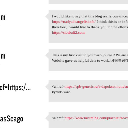
im
I would like to say that this blog really conv
I would like to say that this
https://nadyadeangelis.info/
I think this is an in
4
therefore, I would like to thank you for the ef
https://slotbuff2.com
im
This is my first visit to your web journal! We are
This is my first visit to
Website gave us helpful data to work. 베팅특
4
ef=https:/...
<a href=
https://spb-generic.ru/s-dapoksetinom/su
<a href=https://spb-generic
купить</a>
4
asScago
<a href=
https://www.mistralbg.com/praznici/nov
<a href=https://www.mistralbg
4