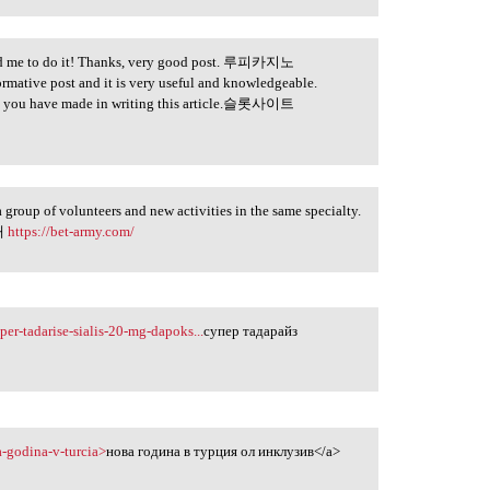
inced me to do it! Thanks, very good post. 루피카지노
formative post and it is very useful and knowledgeable.
forts you have made in writing this article.슬롯사이트
 a group of volunteers and new activities in the same specialty.
공대
https://bet-army.com/
per-tadarise-sialis-20-mg-dapoks...
супер тадарайз
a-godina-v-turcia>
нова година в турция ол инклузив</a>