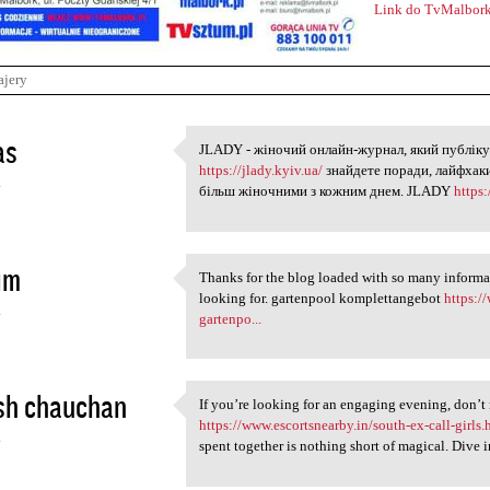
Link do TvMalbork
ajery
as
JLADY - жіночий онлайн-журнал, який публіку
JLADY - жіночий онлайн-журна
https://jlady.kyiv.ua/
знайдете поради, лайфхаки
4
більш жіночними з кожним днем. JLADY
https:
im
Thanks for the blog loaded with so many informa
Thanks for the blog loaded
looking for. gartenpool komplettangebot
https:/
4
gartenpo...
sh chauchan
If you’re looking for an engaging evening, don’t 
If you’re looking for an
https://www.escortsnearby.in/south-ex-call-girls.
4
spent together is nothing short of magical. Dive 