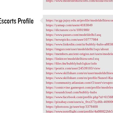
https://www.modeldelhiescorts.com/noida-escort
scorts Profile
https://ucgp.jujuy.edu.ar/profile/modeldelhiescor
https://ucgp.jujuy.edu.ar
https://yamap.com/users/4183849
4
https://dictanote.co/n/1091980/
https://www.passes.com/modeldelhi1asq
https://newspicks.com/user/10777984
https://www.linkedin.com/in/bubbly-hubs-a885
https://imgur.com/user/modeldelhi1sqx/about
https://members.ancient-origins.net/users/model
https://linktr.ee/modeldelhiescorts1xtq
https://files.fm/bubblyhub1qkze/info
https://peatix.com/user/24539103/view
https://www.skillshare.com/en/user/modeldelhie
https://www.skillshare.com/en/profile/Suneel-
https://community.atlassian.com/t5/user/viewpr
https://comicvine.gamespot.com/profile/modeles
https://soundcloud.com/bubbly-hubs
https://www.facebook.com/profile.php?id=615
https://pixabay.com/users/u_0vs373yd6h-46900
https://photozou.jp/user/top/3378400
https://www.noteflight.com/profile/4a080f22