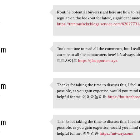
Routine potential buyers right here are how to reg
Routine potential buyers
regular, on the lookout for latest, significant mat
4
https://trentonfsckr.blogs-service.com/62027731/
im
Took me time to read all the comments, but I reall
Took me time to read all the
am sure to all the commenters here! It’s always n
4
토토사이트
https://jlsupporters.xyz
im
Thanks for taking the time to discuss this, I feel 
Thanks for taking the time to
possible, as you gain expertise, would you mind 
4
helpful for me. 메이저놀이터
https://huistenbosc
im
Thanks for taking the time to discuss this, I feel 
Thanks for taking the time to
possible, as you gain expertise, would you mind 
4
helpful for me. 먹튀검증
https://mt-way.com/