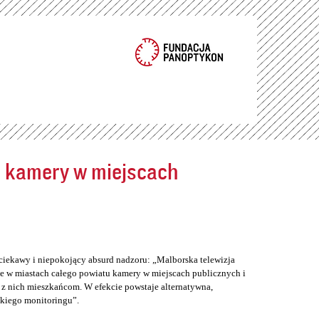
ć kamery w miejscach
ciekawy i niepokojący absurd nadzoru: „Malborska telewizja
e w miastach całego powiatu kamery w miejscach publicznych i
z nich mieszkańcom. W efekcie powstaje alternatywna,
skiego monitoringu”.