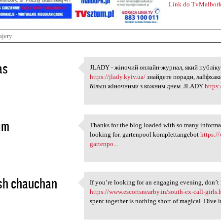
Link do TvMalbork
ajery
as
JLADY - жіночий онлайн-журнал, який публіку
JLADY - жіночий онлайн-журна
https://jlady.kyiv.ua/
знайдете поради, лайфхаки
4
більш жіночними з кожним днем. JLADY
https:
im
Thanks for the blog loaded with so many informa
Thanks for the blog loaded
looking for. gartenpool komplettangebot
https:/
4
gartenpo...
sh chauchan
If you’re looking for an engaging evening, don’t 
If you’re looking for an
https://www.escortsnearby.in/south-ex-call-girls.
4
spent together is nothing short of magical. Dive 