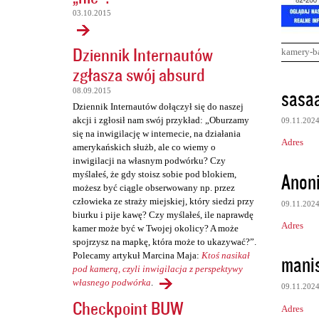
03.10.2015
Dziennik Internautów
kamery-b
zgłasza swój absurd
K
sasa
08.09.2015
o
Dziennik Internautów dołączył się do naszej
akcji i zgłosił nam swój przykład: „Oburzamy
09.11.202
m
się na inwigilację w internecie, na działania
Adres
e
amerykańskich służb, ale co wiemy o
inwigilacji na własnym podwórku? Czy
n
Anon
myślałeś, że gdy stoisz sobie pod blokiem,
t
możesz być ciągle obserwowany np. przez
człowieka ze straży miejskiej, który siedzi przy
a
09.11.202
biurku i pije kawę? Czy myślałeś, ile naprawdę
r
Adres
kamer może być w Twojej okolicy? A może
spojrzysz na mapkę, która może to ukazywać?”.
z
Polecamy artykuł Marcina Maja:
Ktoś nasikał
mani
e
pod kamerą, czyli inwigilacja z perspektywy
własnego podwórka
.
09.11.202
Checkpoint BUW
Adres