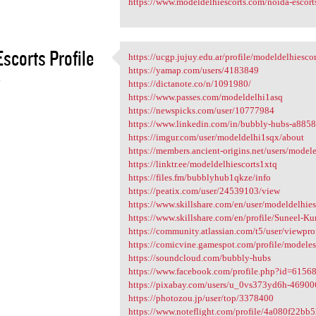
https://www.modeldelhiescorts.com/noida-escort
scorts Profile
https://ucgp.jujuy.edu.ar/profile/modeldelhiescor
https://ucgp.jujuy.edu.ar
https://yamap.com/users/4183849
4
https://dictanote.co/n/1091980/
https://www.passes.com/modeldelhi1asq
https://newspicks.com/user/10777984
https://www.linkedin.com/in/bubbly-hubs-a885
https://imgur.com/user/modeldelhi1sqx/about
https://members.ancient-origins.net/users/model
https://linktr.ee/modeldelhiescorts1xtq
https://files.fm/bubblyhub1qkze/info
https://peatix.com/user/24539103/view
https://www.skillshare.com/en/user/modeldelhie
https://www.skillshare.com/en/profile/Suneel-
https://community.atlassian.com/t5/user/viewpr
https://comicvine.gamespot.com/profile/modeles
https://soundcloud.com/bubbly-hubs
https://www.facebook.com/profile.php?id=615
https://pixabay.com/users/u_0vs373yd6h-46900
https://photozou.jp/user/top/3378400
https://www.noteflight.com/profile/4a080f22