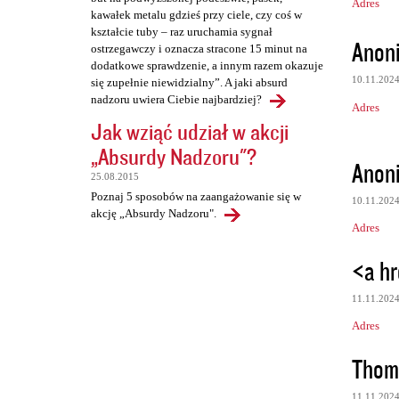
Adres
kawałek metalu gdzieś przy ciele, czy coś w
kształcie tuby – raz uruchamia sygnał
Anon
ostrzegawczy i oznacza stracone 15 minut na
dodatkowe sprawdzenie, a innym razem okazuje
10.11.202
się zupełnie niewidzialny”. A jaki absurd
nadzoru uwiera Ciebie najbardziej?
Adres
Jak wziąć udział w akcji
„Absurdy Nadzoru"?
Anon
25.08.2015
Poznaj 5 sposobów na zaangażowanie się w
10.11.202
akcję „Absurdy Nadzoru".
Adres
<a hr
11.11.202
Adres
Thom
11.11.202