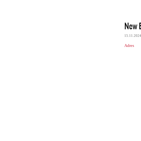
New E
15.11.202
Adres