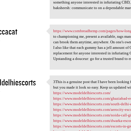
something anyone interested in infuriating CBD, 
baksheesh: communicate to on a dependable marqu
ccacat
https://www.cornbreadhemp.com/pages/how-long
https://www.cornbreadhemp.com
to championing me, present a available, rags mann
4
can brook them anytime, anywhere. On one's own
I also like that each gummy has a jell amount of
replacement for anyone interested in infuriating 
Upstanding a douceur: go for a trusted brand to e
delhiescorts
3This is a genuine post that I have been looking f
3This is a genuine post that
but you made it look so easy. Keep us updated wit
4
https://www.modeldelhiescorts.com/
https://www.modeldelhiescorts.com/ghaziabad-es
https://www.modeldelhiescorts.com/south-delhi-
https://www.modeldelhiescorts.com/aerocity-esco
https://www.modeldelhiescorts.com/noida-call-gi
https://www.modeldelhiescorts.com/dwarka-escor
https://www.modeldelhiescorts.com/escorts-in-gr