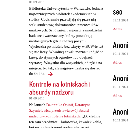
08.09.2015
seo
Biblioteka Uniwersytecka w Warszawie. Jedna z
najważniejszych bibliotek akademickich w
stolicy. Codziennie przewijają się przez nią
09.11.202
setki studentów, doktorantów i pracowników
Adres
naukowych. Są również pasjonaci, samodzielni
badacze i warszawiacy, którzy poszukują
niedostępnych gdzie indziej pozycji.
Anon
Wycieczka po mieście bez wizyty w BUW-ie też
się nie liczy. W wolnej chwili można tu pójść na
10.11.202
kawę, do słynnych ogrodów lub obejrzeć
Adres
wystawę. Wszystko dla wszystkich, od ręki i na
miejscu. No tak, ale najpierw trzeba się dostać
do środka.
Anon
Kontrole na lotniskach i
10.11.202
absurdy nadzoru
Adres
01.09.2015
Na łamach
Dziennika Opinii, Katarzyna
Anon
Szymielewicz przedstawia swój absurd
nadzoru – kontrole na lotniskach
: „Dokładnie
10.11.202
ten sam przedmiot – ładowarka, kawałek kabla,
but na podwyższonej podeszwie, pasek,