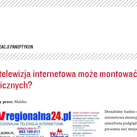
Przejdź
do
treści
DACJI PANOPTYKON
telewizja internetowa może montowa
icznych?
5
y przez:
Malibu
Dostaliśmy bardzo 
internetowa montuj
umożliwia podgląd 
prywatna sieć miej