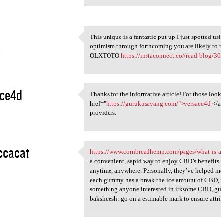
This unique is a fantastic put up I just spotted u
This unique is a fantastic
optimism through forthcoming you are likely to re
4
OLXTOTO
https://instaconnect.co//read-blog/3
ace4d
Thanks for the informative article! For those look
Thanks for the informative
href="
https://gurukusayang.com/">versace4d
</a
4
providers.
ccacat
https://www.cornbreadhemp.com/pages/what-is-
https://www.cornbreadhemp.com
a convenient, sapid way to enjoy CBD’s benefits. 
4
anytime, anywhere. Personally, they’ve helped me
each gummy has a break the ice amount of CBD, w
something anyone interested in irksome CBD, gummi
baksheesh: go on a estimable mark to ensure attri