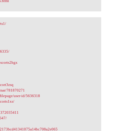
s.html
ts1/
86335/
escorts2hgx
scort3zsq
Kumar/781870271
ofilepage/user-id/5636318
corts1xs/
68372035411
647/
bb52173bcd41341075a14bc708a2e065