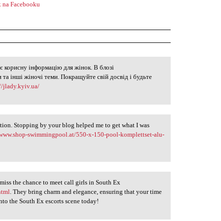
 na Facebooku
є корисну інформацію для жінок. В блозі
л
 та інші жіночі теми. Покращуйте свій досвід і будьте
//jlady.kyiv.ua/
tion. Stopping by your blog helped me to get what I was
/www.shop-swimmingpool.at/550-x-150-pool-komplettset-alu-
miss the chance to meet call girls in South Ex
html
. They bring charm and elegance, ensuring that your time
into the South Ex escorts scene today!