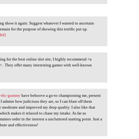
sing show it again. Suggest whatever I wanted to ascertain
main for the purpose of showing this terrific put up.
0845
ing for the best online slot site, I highly recommend <a
> . They offer many interesting games with well-known
a-thc-gummy
have behoove a go-to championing me, present
I admire how judicious they are, so I can blast off them
 moderate and improved my drop quality. I also like that
hich makes it relaxed to chase my intake. As far as
es order in the interest a uncluttered starting point. Just a
bute and effectiveness!