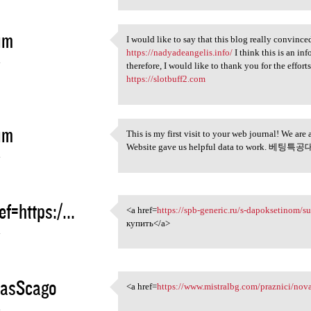
im
I would like to say that this blog really conv
I would like to say that this
https://nadyadeangelis.info/
I think this is an in
4
therefore, I would like to thank you for the ef
https://slotbuff2.com
im
This is my first visit to your web journal! We are
This is my first visit to
Website gave us helpful data to work. 베팅특
4
ef=https:/...
<a href=
https://spb-generic.ru/s-dapoksetinom/su
<a href=https://spb-generic
купить</a>
4
asScago
<a href=
https://www.mistralbg.com/praznici/nov
<a href=https://www.mistralbg
4