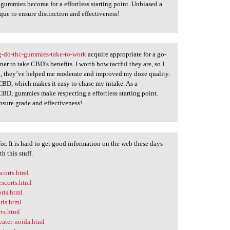
gummies become for a effortless starting point. Unbiased a
e to ensure distinction and effectiveness!
-do-thc-gummies-take-to-work
acquire appropriate for a go-
er to take CBD’s benefits. I worth how tactful they are, so I
, they’ve helped me moderate and improved my doze quality.
 CBD, which makes it easy to chase my intake. As a
CBD, gummies make respecting a effortless starting point.
nsure grade and effectiveness!
or. It is hard to get good information on the web these days
h this stuff.
corts.html
escorts.html
rts.html
rls.html
ts.html
eater-noida.html