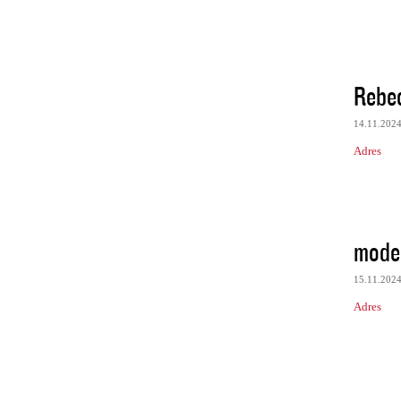
Rebe
14.11.202
Adres
model
15.11.202
Adres