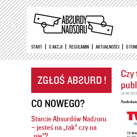
START
O AKCJI
REGULAMIN
AKTUALNOŚCI
O FUN
Czy 
publ
28.08.201
CO NOWEGO?
Nadesłan
Starcie Absurdów Nadzoru
– jesteś na „tak” czy na
„nie”?