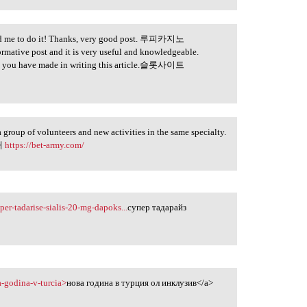
inced me to do it! Thanks, very good post. 루피카지노
formative post and it is very useful and knowledgeable.
forts you have made in writing this article.슬롯사이트
 a group of volunteers and new activities in the same specialty.
공대
https://bet-army.com/
per-tadarise-sialis-20-mg-dapoks...
супер тадарайз
a-godina-v-turcia>
нова година в турция ол инклузив</a>