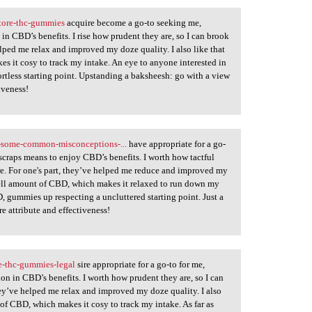
tore-thc-gummies
acquire become a go-to seeking me,
in CBD’s benefits. I rise how prudent they are, so I can brook
ped me relax and improved my doze quality. I also like that
 it cosy to track my intake. An eye to anyone interested in
rtless starting point. Upstanding a baksheesh: go with a view
iveness!
-some-common-misconceptions-...
have appropriate for a go-
scraps means to enjoy CBD’s benefits. I worth how tactful
ere. For one's part, they’ve helped me reduce and improved my
 jell amount of CBD, which makes it relaxed to run down my
, gummies up respecting a uncluttered starting point. Just a
e attribute and effectiveness!
e-thc-gummies-legal
sire appropriate for a go-to for me,
ion in CBD’s benefits. I worth how prudent they are, so I can
ey’ve helped me relax and improved my doze quality. I also
of CBD, which makes it cosy to track my intake. As far as