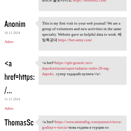
article.슬롯사이트
https://slotbuff2.com
Anonim
This is my first visit to your web journal! We are a
This is my first visit to
group of volunteers and new activities in the same
10.11.2024
specialty. Website gave us helpful data to work. 베
팅특공대
https://bet-army.com/
Adres
<a
<a href=
https://spb-generic.ru/s-
<a href=https://spb-generic
dapoksetinom/super-tadarise-sialis-20-mg-
href=https:
dapoks...
супер тадарайз купить</a>
/...
11.11.2024
Adres
ThomasSc
<a href=
https://www.mistralbg.com/praznici/nova-
<a href=https://www.mistralbg
godina-v-turcia>
нова година в турция ол