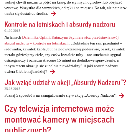
wolnej chwili można tu pójść na kawę, do słynnych ogrodów lub obejrzeć
wystawę. Wszystko dla wszystkich, od ręki i na miejscu. No tak, ale najpierw
trzeba się dostać do środka.
Kontrole na lotniskach i absurdy nadzoru
01.09.2015
Na łamach
Dziennika Opinii, Katarzyna Szymielewicz przedstawia swój
absurd nadzoru – kontrole na lotniskach
: „Dokładnie ten sam przedmiot –
ładowarka, kawałek kabla, but na podwyższonej podeszwie, pasek, kawałek
metalu gdzieś przy ciele, czy coś w kształcie tuby – raz uruchamia sygnał
ostrzegawczy i oznacza stracone 15 minut na dodatkowe sprawdzenie, a
innym razem okazuje się zupełnie niewidzialny”. A jaki absurd nadzoru
uwiera Ciebie najbardziej?
Jak wziąć udział w akcji „Absurdy Nadzoru"?
25.08.2015
Poznaj 5 sposobów na zaangażowanie się w akcję „Absurdy Nadzoru".
Czy telewizja internetowa może
montować kamery w miejscach
publicznych?