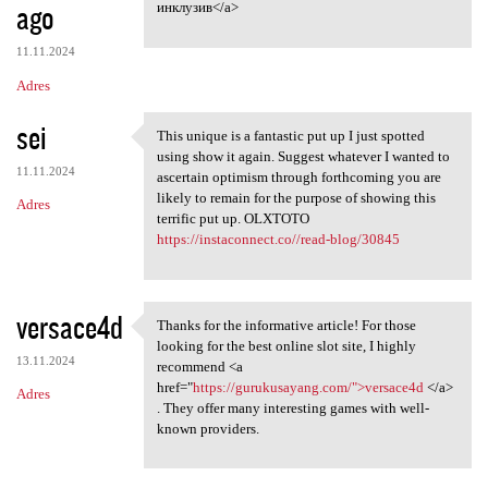
ago
инклузив</a>
11.11.2024
Adres
sei
This unique is a fantastic put up I just spotted
This unique is a fantastic
using show it again. Suggest whatever I wanted to
11.11.2024
ascertain optimism through forthcoming you are
likely to remain for the purpose of showing this
Adres
terrific put up. OLXTOTO
https://instaconnect.co//read-blog/30845
versace4d
Thanks for the informative article! For those
Thanks for the informative
looking for the best online slot site, I highly
13.11.2024
recommend <a
href="
https://gurukusayang.com/">versace4d
</a>
Adres
. They offer many interesting games with well-
known providers.