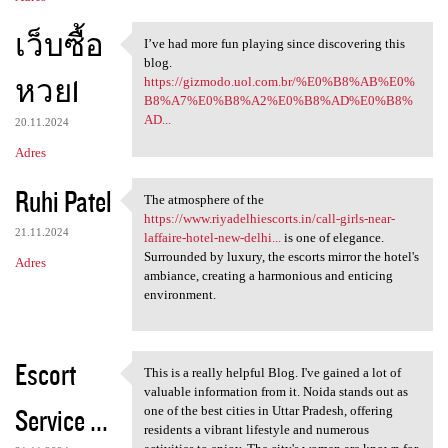
เว็บซื้อ
I’ve had more fun playing since discovering this
I’ve had more fun playing
blog.
หวย1
https://gizmodo.uol.com.br/%E0%B8%AB%E0%
B8%A7%E0%B8%A2%E0%B8%AD%E0%B8%
AD...
20.11.2024
Adres
Ruhi Patel
The atmosphere of the
The atmosphere of the https:
https://www.riyadelhiescorts.in/call-girls-near-
21.11.2024
laffaire-hotel-new-delhi...
is one of elegance.
Surrounded by luxury, the escorts mirror the hotel's
Adres
ambiance, creating a harmonious and enticing
environment.
Escort
This is a really helpful Blog. I've gained a lot of
This is a really helpful Blog
valuable information from it. Noida stands out as
Service ...
one of the best cities in Uttar Pradesh, offering
residents a vibrant lifestyle and numerous