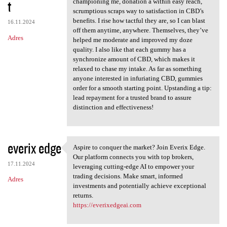
t
championing me, donation a within easy reach,
scrumptious scraps way to satisfaction in CBD’s
benefits. I rise how tactful they are, so I can blast
16.11.2024
off them anytime, anywhere. Themselves, they’ve
Adres
helped me moderate and improved my doze
quality. I also like that each gummy has a
synchronize amount of CBD, which makes it
relaxed to chase my intake. As far as something
anyone interested in infuriating CBD, gummies
order for a smooth starting point. Upstanding a tip:
lead repayment for a trusted brand to assure
distinction and effectiveness!
everix edge
Aspire to conquer the market? Join Everix Edge.
Aspire to conquer the market?
Our platform connects you with top brokers,
17.11.2024
leveraging cutting-edge AI to empower your
trading decisions. Make smart, informed
Adres
investments and potentially achieve exceptional
returns.
https://everixedgeai.com