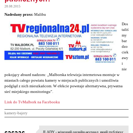
28.08.2015
Nadesłany przez:
Malibu
Dos
taliś
my
bar
dzo
ciek
awy
i
nie
pokojący absurd nadzoru: „Malborska telewizja internetowa montuje w
miastach całego powiatu kamery w miejscach publicznych i umożliwia
podgląd z nich mieszkańcom. W efekcie powstaje alternatywna, prywatna
sieć miejskiego monitoringu”.
Link do TvMalbork na Facebooku
kamery-bajery
K
sasaas
JLADY - жіночий онлайн-журнал, який публікує