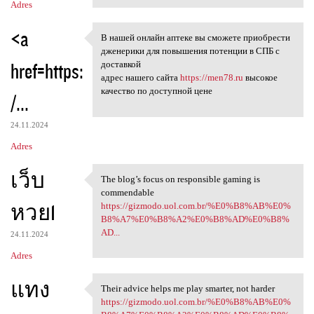
Adres
<a
В нашей онлайн аптеке вы сможете приобрести
В нашей онлайн аптеке вы
дженерики для повышения потенции в СПБ с
href=https:
доставкой
адрес нашего сайта
https://men78.ru
высокое
качество по доступной цене
/...
24.11.2024
Adres
เว็บ
The blog’s focus on responsible gaming is
The blog’s focus on
commendable
หวย1
https://gizmodo.uol.com.br/%E0%B8%AB%E0%
B8%A7%E0%B8%A2%E0%B8%AD%E0%B8%
AD...
24.11.2024
Adres
แทง
Their advice helps me play smarter, not harder
Their advice helps me play
https://gizmodo.uol.com.br/%E0%B8%AB%E0%