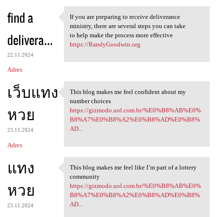
find a
If you are preparing to receive deliverance
If you are preparing to
ministry, there are several steps you can take
delivera...
to help make the process more effective
https://RandyGoodwin.org
22.11.2024
Adres
เว็บแทง
This blog makes me feel confident about my
This blog makes me feel
number choices
หวย
https://gizmodo.uol.com.br/%E0%B8%AB%E0%
B8%A7%E0%B8%A2%E0%B8%AD%E0%B8%
AD...
23.11.2024
Adres
แทง
This blog makes me feel like I’m part of a lottery
This blog makes me feel like
community
หวย
https://gizmodo.uol.com.br/%E0%B8%AB%E0%
B8%A7%E0%B8%A2%E0%B8%AD%E0%B8%
AD...
23.11.2024