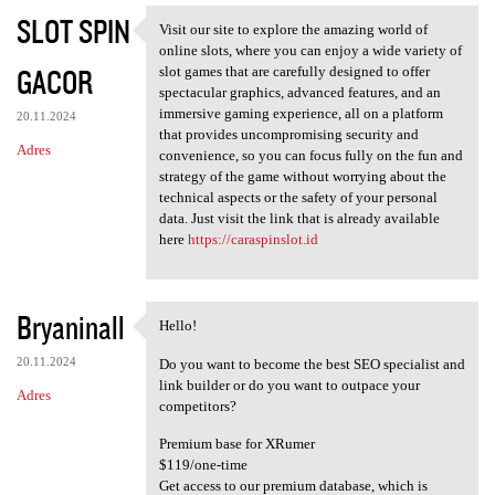
SLOT SPIN
Visit our site to explore the amazing world of
Visit our site to explore the
online slots, where you can enjoy a wide variety of
GACOR
slot games that are carefully designed to offer
spectacular graphics, advanced features, and an
immersive gaming experience, all on a platform
20.11.2024
that provides uncompromising security and
Adres
convenience, so you can focus fully on the fun and
strategy of the game without worrying about the
technical aspects or the safety of your personal
data. Just visit the link that is already available
here
https://caraspinslot.id
Bryaninall
Hello!
Hello!
20.11.2024
Do you want to become the best SEO specialist and
link builder or do you want to outpace your
Adres
competitors?
Premium base for XRumer
$119/one-time
Get access to our premium database, which is