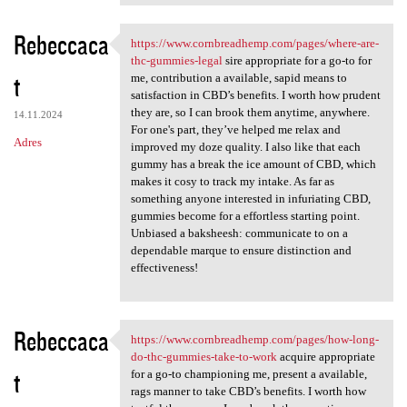
Rebeccaca
https://www.cornbreadhemp.com/pages/where-are-
https://www.cornbreadhemp.com
thc-gummies-legal
sire appropriate for a go-to for
t
me, contribution a available, sapid means to
satisfaction in CBD’s benefits. I worth how prudent
they are, so I can brook them anytime, anywhere.
14.11.2024
For one's part, they’ve helped me relax and
Adres
improved my doze quality. I also like that each
gummy has a break the ice amount of CBD, which
makes it cosy to track my intake. As far as
something anyone interested in infuriating CBD,
gummies become for a effortless starting point.
Unbiased a baksheesh: communicate to on a
dependable marque to ensure distinction and
effectiveness!
Rebeccaca
https://www.cornbreadhemp.com/pages/how-long-
https://www.cornbreadhemp.com
do-thc-gummies-take-to-work
acquire appropriate
t
for a go-to championing me, present a available,
rags manner to take CBD’s benefits. I worth how