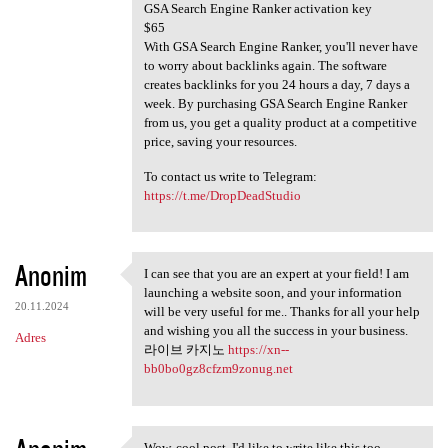
GSA Search Engine Ranker activation key
$65
With GSA Search Engine Ranker, you'll never have
to worry about backlinks again. The software
creates backlinks for you 24 hours a day, 7 days a
week. By purchasing GSA Search Engine Ranker
from us, you get a quality product at a competitive
price, saving your resources.
To contact us write to Telegram:
https://t.me/DropDeadStudio
Anonim
I can see that you are an expert at your field! I am
I can see that you are an
launching a website soon, and your information
20.11.2024
will be very useful for me.. Thanks for all your help
and wishing you all the success in your business.
Adres
라이브 카지노
https://xn--
bb0bo0gz8cfzm9zonug.net
Wow, cool post. I'd like to write like this too -