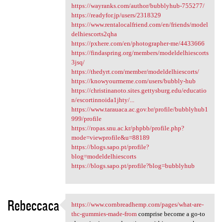
https://wayranks.com/author/bubblyhub-755277/
https://readyfor.jp/users/2318329
https://www.rentalocalfriend.com/en/friends/model
delhiescorts2qha
https://pxhere.com/en/photographer-me/4433666
https://findaspring.org/members/modeldelhiescorts
3jsq/
https://thedyrt.com/member/modeldelhiescorts/
https://knowyourmeme.com/users/bubbly-hub
https://christinanoto.sites.gettysburg.edu/educatio
n/escortinnoida1jhty/...
https://www.tarauaca.ac.gov.br/profile/bubblyhub1
999/profile
https://ropas.snu.ac.kr/phpbb/profile.php?
mode=viewprofile&u=88189
https://blogs.sapo.pt/profile?
blog=modeldelhiescorts
https://blogs.sapo.pt/profile?blog=bubblyhub
Rebeccaca
https://www.cornbreadhemp.com/pages/what-are-
https://www.cornbreadhemp.com
thc-gummies-made-from
comprise become a go-to