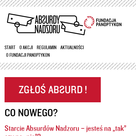
Przejdź
do
treści
START
O AKCJI
REGULAMIN
AKTUALNOŚCI
O FUNDACJI PANOPTYKON
CO NOWEGO?
Starcie Absurdów Nadzoru – jesteś na „tak”