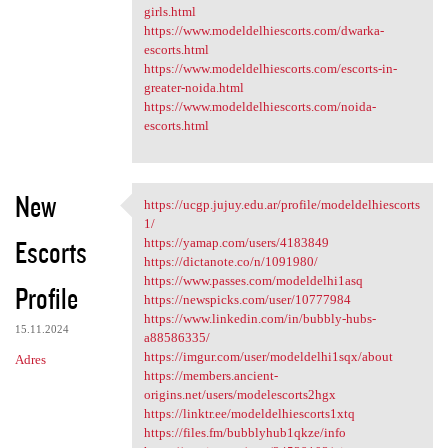
girls.html
https://www.modeldelhiescorts.com/dwarka-
escorts.html
https://www.modeldelhiescorts.com/escorts-in-
greater-noida.html
https://www.modeldelhiescorts.com/noida-
escorts.html
New
https://ucgp.jujuy.edu.ar/profile/modeldelhiescorts
https://ucgp.jujuy.edu.ar
1/
Escorts
https://yamap.com/users/4183849
https://dictanote.co/n/1091980/
https://www.passes.com/modeldelhi1asq
Profile
https://newspicks.com/user/10777984
https://www.linkedin.com/in/bubbly-hubs-
15.11.2024
a88586335/
https://imgur.com/user/modeldelhi1sqx/about
Adres
https://members.ancient-
origins.net/users/modelescorts2hgx
https://linktr.ee/modeldelhiescorts1xtq
https://files.fm/bubblyhub1qkze/info