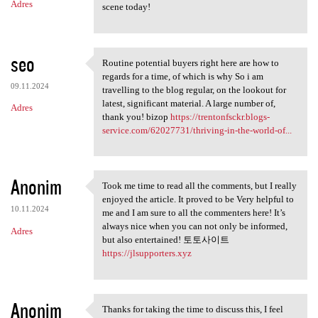
Adres
scene today!
seo
Routine potential buyers right here are how to
Routine potential buyers
regards for a time, of which is why So i am
09.11.2024
travelling to the blog regular, on the lookout for
latest, significant material. A large number of,
Adres
thank you! bizop
https://trentonfsckr.blogs-
service.com/62027731/thriving-in-the-world-of...
Anonim
Took me time to read all the comments, but I really
Took me time to read all the
enjoyed the article. It proved to be Very helpful to
10.11.2024
me and I am sure to all the commenters here! It’s
always nice when you can not only be informed,
Adres
but also entertained! 토토사이트
https://jlsupporters.xyz
Anonim
Thanks for taking the time to discuss this, I feel