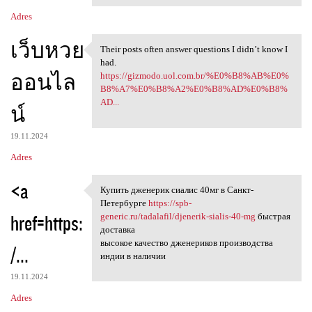
Adres
เว็บหวย
Their posts often answer questions I didn’t know I
Their posts often answer
had.
ออนไล
https://gizmodo.uol.com.br/%E0%B8%AB%E0%
B8%A7%E0%B8%A2%E0%B8%AD%E0%B8%
AD...
น์
19.11.2024
Adres
<a
Купить дженерик сиалис 40мг в Санкт-
Купить дженерик сиалис 40мг в
Петербурге
https://spb-
href=https:
generic.ru/tadalafil/djenerik-sialis-40-mg
быстрая
доставка
высокое качество дженериков производства
/...
индии в наличии
19.11.2024
Adres