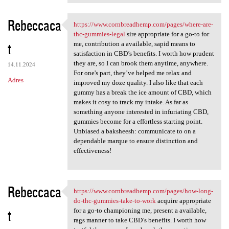
Rebeccaca
https://www.cornbreadhemp.com/pages/where-are-
https://www.cornbreadhemp.com
thc-gummies-legal
sire appropriate for a go-to for
t
me, contribution a available, sapid means to
satisfaction in CBD’s benefits. I worth how prudent
they are, so I can brook them anytime, anywhere.
14.11.2024
For one's part, they’ve helped me relax and
Adres
improved my doze quality. I also like that each
gummy has a break the ice amount of CBD, which
makes it cosy to track my intake. As far as
something anyone interested in infuriating CBD,
gummies become for a effortless starting point.
Unbiased a baksheesh: communicate to on a
dependable marque to ensure distinction and
effectiveness!
Rebeccaca
https://www.cornbreadhemp.com/pages/how-long-
https://www.cornbreadhemp.com
do-thc-gummies-take-to-work
acquire appropriate
t
for a go-to championing me, present a available,
rags manner to take CBD’s benefits. I worth how