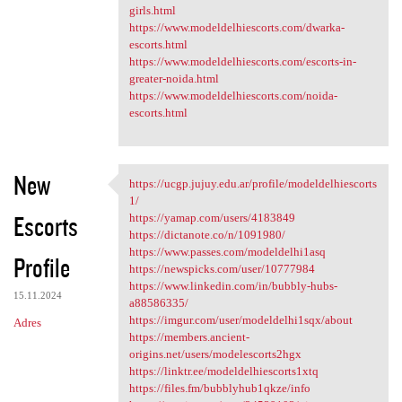
girls.html
https://www.modeldelhiescorts.com/dwarka-
escorts.html
https://www.modeldelhiescorts.com/escorts-in-
greater-noida.html
https://www.modeldelhiescorts.com/noida-
escorts.html
New
https://ucgp.jujuy.edu.ar/profile/modeldelhiescorts
https://ucgp.jujuy.edu.ar
1/
Escorts
https://yamap.com/users/4183849
https://dictanote.co/n/1091980/
https://www.passes.com/modeldelhi1asq
Profile
https://newspicks.com/user/10777984
https://www.linkedin.com/in/bubbly-hubs-
15.11.2024
a88586335/
https://imgur.com/user/modeldelhi1sqx/about
Adres
https://members.ancient-
origins.net/users/modelescorts2hgx
https://linktr.ee/modeldelhiescorts1xtq
https://files.fm/bubblyhub1qkze/info