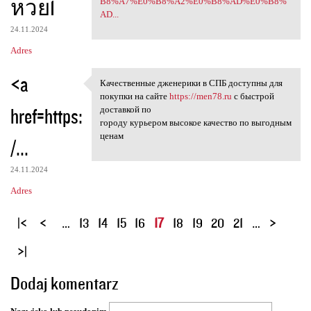
หวย1
B8%A7%E0%B8%A2%E0%B8%AD%E0%B8%
AD...
24.11.2024
Adres
<a
Качественные дженерики в СПБ доступны для
Качественные дженерики в СПБ
покупки на сайте
https://men78.ru
с быстрой
href=https:
доставкой по
городу курьером высокое качество по выгодным
ценам
/...
24.11.2024
Adres
S
…
13
14
15
16
17
18
19
20
21
…
t
r
o
Dodaj komentarz
n