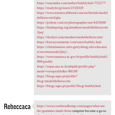
https://wayranks.com/author/bubblyhub-755277/
https://readyfor.jp/users/2318329
https://www.rentalocalfriend.com/en/friends/model
delhiescorts2qha
https://pxhere.com/en/photographer-me/4433666
https://findaspring.org/members/modeldelhiescorts
3jsq/
https://thedyrt.com/member/modeldelhiescorts/
https://knowyourmeme.com/users/bubbly-hub
https://christinanoto.sites.gettysburg.edu/educatio
n/escortinnoida1jhty/...
https://www.tarauaca.ac.gov.br/profile/bubblyhub1
999/profile
https://ropas.snu.ac.kr/phpbb/profile.php?
mode=viewprofile&u=88189
https://blogs.sapo.pt/profile?
blog=modeldelhiescorts
https://blogs.sapo.pt/profile?blog=bubblyhub
Rebeccaca
https://www.cornbreadhemp.com/pages/what-are-
https://www.cornbreadhemp.com
thc-gummies-made-from
comprise become a go-to