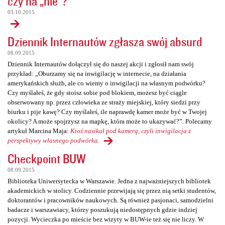
czy na „nie”?
03.10.2015
Dziennik Internautów zgłasza swój absurd
08.09.2015
Dziennik Internautów dołączył się do naszej akcji i zgłosił nam swój
przykład: „Oburzamy się na inwigilację w internecie, na działania
amerykańskich służb, ale co wiemy o inwigilacji na własnym podwórku?
Czy myślałeś, że gdy stoisz sobie pod blokiem, możesz być ciągle
obserwowany np. przez człowieka ze straży miejskiej, który siedzi przy
biurku i pije kawę? Czy myślałeś, ile naprawdę kamer może być w Twojej
okolicy? A może spojrzysz na mapkę, która może to ukazywać?”. Polecamy
artykuł Marcina Maja:
Ktoś nasikał pod kamerą, czyli inwigilacja z
perspektywy własnego podwórka
.
Checkpoint BUW
08.09.2015
Biblioteka Uniwersytecka w Warszawie. Jedna z najważniejszych bibliotek
akademickich w stolicy. Codziennie przewijają się przez nią setki studentów,
doktorantów i pracowników naukowych. Są również pasjonaci, samodzielni
badacze i warszawiacy, którzy poszukują niedostępnych gdzie indziej
pozycji. Wycieczka po mieście bez wizyty w BUW-ie też się nie liczy. W