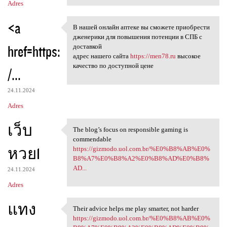
Adres
<a
В нашей онлайн аптеке вы сможете приобрести
В нашей онлайн аптеке вы
дженерики для повышения потенции в СПБ с
href=https:
доставкой
адрес нашего сайта
https://men78.ru
высокое
качество по доступной цене
/...
24.11.2024
Adres
เว็บ
The blog’s focus on responsible gaming is
The blog’s focus on
commendable
หวย1
https://gizmodo.uol.com.br/%E0%B8%AB%E0%
B8%A7%E0%B8%A2%E0%B8%AD%E0%B8%
AD...
24.11.2024
Adres
แทง
Their advice helps me play smarter, not harder
Their advice helps me play
https://gizmodo.uol.com.br/%E0%B8%AB%E0%