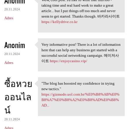
Anonim
Wow, cool post. I'd like to
taking time and real hard work to make a great
20.11.2024
article... but I put things off too much and never
seem to get started. Thanks though. 바카라사이트
Adres
https://kellydrive.co.kr
Anonim
Very informative post! There is a lot of information
Very informative post! There
here that can help any business get started with a
20.11.2024
successful social networking campaign. 메이저사
이트
https://enjoycasino.vip/
Adres
ซื้อหวย
"The blog has boosted my confidence in trying
"The blog has boosted my
new tactics."
ออนไล
https://gizmodo.uol.com.br/%E0%B8%AB%E0%
B8%A7%E0%B8%A2%E0%B8%AD%E0%B8%
AD...
น์
20.11.2024
Adres