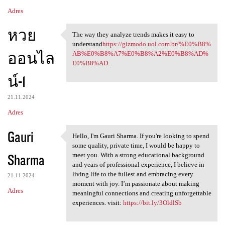
Adres
หวย
The way they analyze trends makes it easy to
The way they analyze trends
understand
https://gizmodo.uol.com.br/%E0%B8%
ออนไล
AB%E0%B8%A7%E0%B8%A2%E0%B8%AD%
E0%B8%AD...
น์-1
21.11.2024
Adres
Gauri
Hello, I'm Gauri Sharma. If you're looking to spend
Hello, I'm Gauri Sharma. If
some quality, private time, I would be happy to
Sharma
meet you. With a strong educational background
and years of professional experience, I believe in
living life to the fullest and embracing every
21.11.2024
moment with joy. I’m passionate about making
Adres
meaningful connections and creating unforgettable
experiences. visit:
https://bit.ly/3OldlSb