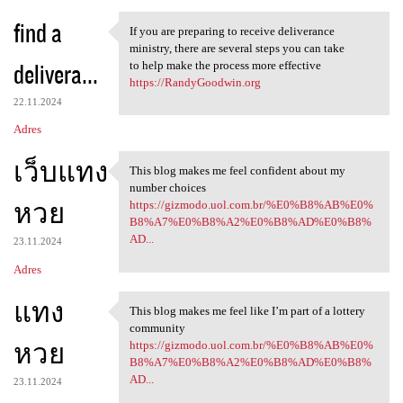
find a
If you are preparing to receive deliverance
If you are preparing to
ministry, there are several steps you can take
delivera...
to help make the process more effective
https://RandyGoodwin.org
22.11.2024
Adres
เว็บแทง
This blog makes me feel confident about my
This blog makes me feel
number choices
หวย
https://gizmodo.uol.com.br/%E0%B8%AB%E0%
B8%A7%E0%B8%A2%E0%B8%AD%E0%B8%
AD...
23.11.2024
Adres
แทง
This blog makes me feel like I’m part of a lottery
This blog makes me feel like
community
หวย
https://gizmodo.uol.com.br/%E0%B8%AB%E0%
B8%A7%E0%B8%A2%E0%B8%AD%E0%B8%
AD...
23.11.2024