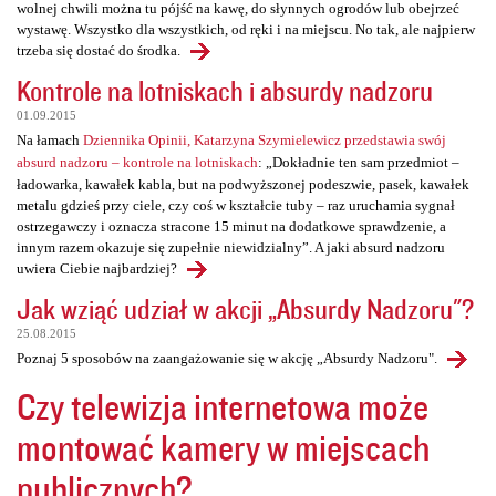
wolnej chwili można tu pójść na kawę, do słynnych ogrodów lub obejrzeć
wystawę. Wszystko dla wszystkich, od ręki i na miejscu. No tak, ale najpierw
trzeba się dostać do środka.
Kontrole na lotniskach i absurdy nadzoru
01.09.2015
Na łamach
Dziennika Opinii, Katarzyna Szymielewicz przedstawia swój
absurd nadzoru – kontrole na lotniskach
: „Dokładnie ten sam przedmiot –
ładowarka, kawałek kabla, but na podwyższonej podeszwie, pasek, kawałek
metalu gdzieś przy ciele, czy coś w kształcie tuby – raz uruchamia sygnał
ostrzegawczy i oznacza stracone 15 minut na dodatkowe sprawdzenie, a
innym razem okazuje się zupełnie niewidzialny”. A jaki absurd nadzoru
uwiera Ciebie najbardziej?
Jak wziąć udział w akcji „Absurdy Nadzoru"?
25.08.2015
Poznaj 5 sposobów na zaangażowanie się w akcję „Absurdy Nadzoru".
Czy telewizja internetowa może
montować kamery w miejscach
publicznych?