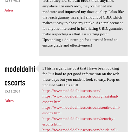
tactful they are, so I can brook them anytime,
14.11.2024
anywhere. On one's own, they’ve helped me
Adres
moderate and improved my doze quality. I also like
that each gummy has a jell amount of CBD, which
makes it easy to chase my intake. As a replacement
for anyone interested in infuriating CBD, gummies
make respecting a effortless starting point.
Upstanding a douceur: go for a trusted brand to
ensure grade and effectiveness!
modeldelhi
3This is a genuine post that I have been looking
3This is a genuine post that
for. It is hard to get good information on the web
escorts
these days but you made it look so easy. Keep us
updated with this stuff.
https://www.modeldelhiescorts.com/
15.11.2024
https://www.modeldelhiescorts.com/ghaziabad-
Adres
escorts.html
https://www.modeldelhiescorts.com/south-delhi-
escorts.html
https://www.modeldelhiescorts.com/aerocity-
escorts.html
https://www.modeldelhiescorts.com/noida-call-