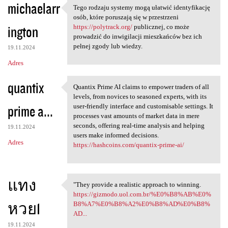
michaelarr
Tego rodzaju systemy mogą ułatwić identyfikację
Tego rodzaju systemy mogą
osób, które poruszają się w przestrzeni
ington
https://polytrack.org/
publicznej, co może
prowadzić do inwigilacji mieszkańców bez ich
pełnej zgody lub wiedzy.
19.11.2024
Adres
quantix
Quantix Prime AI claims to empower traders of all
Quantix Prime AI claims to
levels, from novices to seasoned experts, with its
prime a...
user-friendly interface and customisable settings. It
processes vast amounts of market data in mere
seconds, offering real-time analysis and helping
19.11.2024
users make informed decisions.
Adres
https://hashcoins.com/quantix-prime-ai/
แทง
"They provide a realistic approach to winning.
"They provide a realistic
https://gizmodo.uol.com.br/%E0%B8%AB%E0%
หวย1
B8%A7%E0%B8%A2%E0%B8%AD%E0%B8%
AD...
19.11.2024