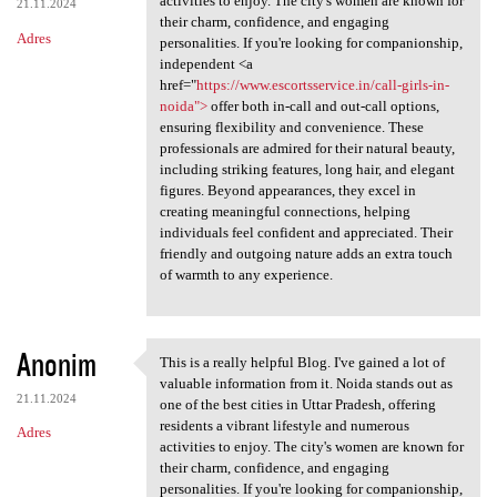
activities to enjoy. The city's women are known for
21.11.2024
their charm, confidence, and engaging
Adres
personalities. If you're looking for companionship,
independent <a
href="
https://www.escortsservice.in/call-girls-in-
noida">
offer both in-call and out-call options,
ensuring flexibility and convenience. These
professionals are admired for their natural beauty,
including striking features, long hair, and elegant
figures. Beyond appearances, they excel in
creating meaningful connections, helping
individuals feel confident and appreciated. Their
friendly and outgoing nature adds an extra touch
of warmth to any experience.
Anonim
This is a really helpful Blog. I've gained a lot of
This is a really helpful Blog
valuable information from it. Noida stands out as
21.11.2024
one of the best cities in Uttar Pradesh, offering
residents a vibrant lifestyle and numerous
Adres
activities to enjoy. The city's women are known for
their charm, confidence, and engaging
personalities. If you're looking for companionship,