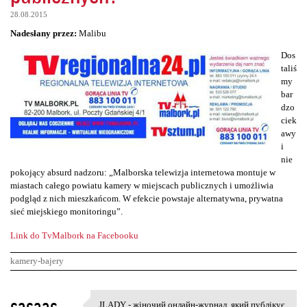
28.08.2015
Nadesłany przez:
Malibu
Dos
taliś
my
bar
dzo
ciek
awy
i
nie
pokojący absurd nadzoru: „Malborska telewizja internetowa montuje w
miastach całego powiatu kamery w miejscach publicznych i umożliwia
podgląd z nich mieszkańcom. W efekcie powstaje alternatywna, prywatna
sieć miejskiego monitoringu”.
Link do TvMalbork na Facebooku
kamery-bajery
K
sasaas
JLADY - жіночий онлайн-журнал, який публікує