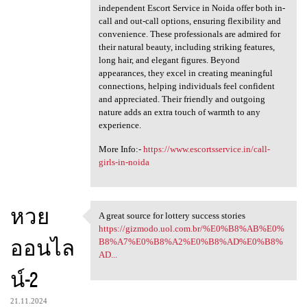
independent Escort Service in Noida offer both in-
call and out-call options, ensuring flexibility and
convenience. These professionals are admired for
their natural beauty, including striking features,
long hair, and elegant figures. Beyond
appearances, they excel in creating meaningful
connections, helping individuals feel confident
and appreciated. Their friendly and outgoing
nature adds an extra touch of warmth to any
experience.
More Info:-
https://www.escortsservice.in/call-
girls-in-noida
หวย
A great source for lottery success stories
A great source for lottery
https://gizmodo.uol.com.br/%E0%B8%AB%E0%
ออนไล
B8%A7%E0%B8%A2%E0%B8%AD%E0%B8%
AD...
น์-2
21.11.2024