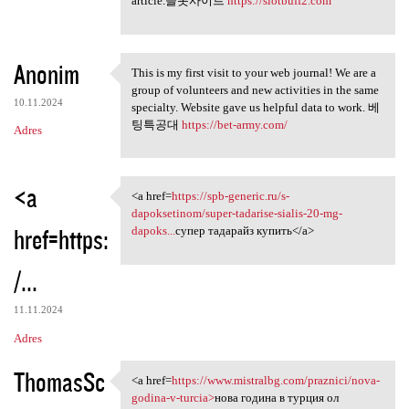
article.슬롯사이트
https://slotbuff2.com
Anonim
This is my first visit to your web journal! We are a
This is my first visit to
group of volunteers and new activities in the same
10.11.2024
specialty. Website gave us helpful data to work. 베
팅특공대
https://bet-army.com/
Adres
<a
<a href=
https://spb-generic.ru/s-
<a href=https://spb-generic
dapoksetinom/super-tadarise-sialis-20-mg-
href=https:
dapoks...
супер тадарайз купить</a>
/...
11.11.2024
Adres
ThomasSc
<a href=
https://www.mistralbg.com/praznici/nova-
<a href=https://www.mistralbg
godina-v-turcia>
нова година в турция ол