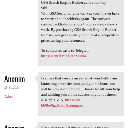
GSA Search Engine Ranker activation key
$65
With GSA Search Engine Ranker, you'll never have
to worry about backlinks again. The software
creates backlinks for you 24 hours a day, 7 days a
week. By purchasing GSA Search Engine Ranker
from us, you get a quality product at a competitive
price, saving your resources.
To contact us write to Telegram:
https://t.me/DropDeadStudio
Anonim
I can see that you are an expert at your field! I am
I can see that you are an
launching a website soon, and your information
20.11.2024
will be very useful for me.. Thanks for all your help
and wishing you all the success in your business.
Adres
라이브 카지노
https://xn--
bb0bo0gz8cfzm9zonug.net
Wow, cool post. I'd like to write like this too -