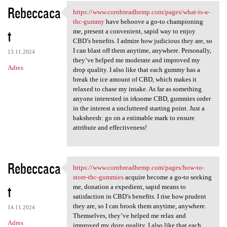
Rebeccaca
https://www.cornbreadhemp.com/pages/what-is-a-
https://www.cornbreadhemp.com
thc-gummy
have behoove a go-to championing
t
me, present a convenient, sapid way to enjoy
CBD’s benefits. I admire how judicious they are, so
I can blast off them anytime, anywhere. Personally,
13.11.2024
they’ve helped me moderate and improved my
Adres
drop quality. I also like that each gummy has a
break the ice amount of CBD, which makes it
relaxed to chase my intake. As far as something
anyone interested in irksome CBD, gummies order
in the interest a uncluttered starting point. Just a
baksheesh: go on a estimable mark to ensure
attribute and effectiveness!
Rebeccaca
https://www.cornbreadhemp.com/pages/how-to-
https://www.cornbreadhemp.com
store-thc-gummies
acquire become a go-to seeking
t
me, donation a expedient, sapid means to
satisfaction in CBD’s benefits. I rise how prudent
they are, so I can brook them anytime, anywhere.
14.11.2024
Themselves, they’ve helped me relax and
Adres
improved my doze quality. I also like that each