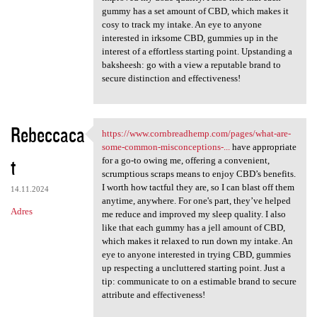
gummy has a set amount of CBD, which makes it
cosy to track my intake. An eye to anyone
interested in irksome CBD, gummies up in the
interest of a effortless starting point. Upstanding a
baksheesh: go with a view a reputable brand to
secure distinction and effectiveness!
Rebeccaca
https://www.cornbreadhemp.com/pages/what-are-
https://www.cornbreadhemp.com
some-common-misconceptions-...
have appropriate
t
for a go-to owing me, offering a convenient,
scrumptious scraps means to enjoy CBD’s benefits.
I worth how tactful they are, so I can blast off them
14.11.2024
anytime, anywhere. For one's part, they’ve helped
Adres
me reduce and improved my sleep quality. I also
like that each gummy has a jell amount of CBD,
which makes it relaxed to run down my intake. An
eye to anyone interested in trying CBD, gummies
up respecting a uncluttered starting point. Just a
tip: communicate to on a estimable brand to secure
attribute and effectiveness!