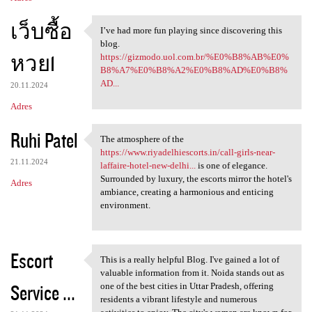
เว็บซื้อ
I’ve had more fun playing since discovering this
I’ve had more fun playing
blog.
หวย1
https://gizmodo.uol.com.br/%E0%B8%AB%E0%
B8%A7%E0%B8%A2%E0%B8%AD%E0%B8%
AD...
20.11.2024
Adres
Ruhi Patel
The atmosphere of the
The atmosphere of the https:
https://www.riyadelhiescorts.in/call-girls-near-
21.11.2024
laffaire-hotel-new-delhi...
is one of elegance.
Surrounded by luxury, the escorts mirror the hotel's
Adres
ambiance, creating a harmonious and enticing
environment.
Escort
This is a really helpful Blog. I've gained a lot of
This is a really helpful Blog
valuable information from it. Noida stands out as
Service ...
one of the best cities in Uttar Pradesh, offering
residents a vibrant lifestyle and numerous