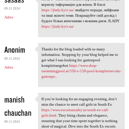
JLADY - жіночий онлайн-журнал
o
корисну інформацію для жінок. В блозі
09.11.2024
m
https://jlady.kyiv.ua/
знайдете поради, лайфхаки
та інші жіночі теми. Покращуйте свій досвід і
Adres
e
будьте більш жіночними з кожним днем. JLADY
n
https://jlady.kyiv.ua/
t
a
Anonim
Thanks for the blog loaded with so many
r
Thanks for the blog loaded
information. Stopping by your blog helped me to
z
09.11.2024
get what I was looking for. gartenpool
komplettangebot
https://www.shop-
e
Adres
swimmingpool.at/550-x-150-pool-komplettset-alu-
gartenpo...
manish
If you’re looking for an engaging evening, don’t
If you’re looking for an
miss the chance to meet call girls in South Ex
chauchan
https://www.escortsnearby.in/south-ex-call-
girls.html
. They bring charm and elegance,
ensuring that your time spent together is nothing
09.11.2024
short of magical. Dive into the South Ex escorts