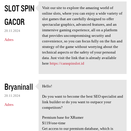
SLOT SPIN
Visit our site to explore the amazing world of
Visit our site to explore the
online slots, where you can enjoy a wide variety of
GACOR
slot games that are carefully designed to offer
spectacular graphics, advanced features, and an
immersive gaming experience, all on a platform
20.11.2024
that provides uncompromising security and
Adres
convenience, so you can focus fully on the fun and
strategy of the game without worrying about the
technical aspects or the safety of your personal
data. Just visit the link that is already available
here
https://caraspinslot.id
Bryaninall
Hello!
Hello!
20.11.2024
Do you want to become the best SEO specialist and
link builder or do you want to outpace your
Adres
competitors?
Premium base for XRumer
$119/one-time
Get access to our premium database, which is