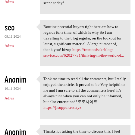
Adres
scene today!
seo
Routine potential buyers right here are how to
Routine potential buyers
regards for a time, of which is why So i am
09.11.2024
travelling to the blog regular, on the lookout for
latest, significant material. A large number of,
Adres
thank you! bizop
https://trentonfsckr.blogs-
service.com/62027731/thriving-in-the-world-of...
Anonim
Took me time to read all the comments, but I really
Took me time to read all the
enjoyed the article. It proved to be Very helpful to
10.11.2024
me and I am sure to all the commenters here! It’s
always nice when you can not only be informed,
Adres
but also entertained! 토토사이트
https://jlsupporters.xyz
Anonim
Thanks for taking the time to discuss this, I feel