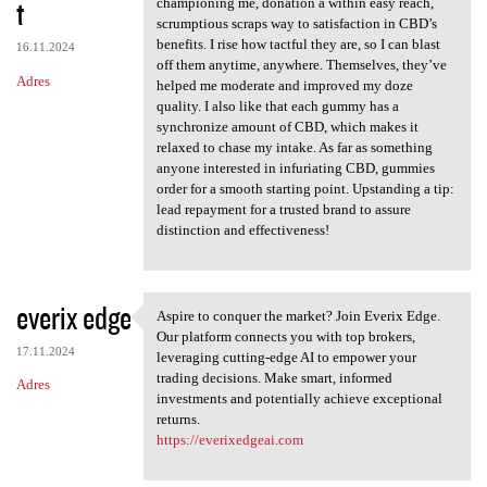
t
championing me, donation a within easy reach,
scrumptious scraps way to satisfaction in CBD’s
benefits. I rise how tactful they are, so I can blast
16.11.2024
off them anytime, anywhere. Themselves, they’ve
Adres
helped me moderate and improved my doze
quality. I also like that each gummy has a
synchronize amount of CBD, which makes it
relaxed to chase my intake. As far as something
anyone interested in infuriating CBD, gummies
order for a smooth starting point. Upstanding a tip:
lead repayment for a trusted brand to assure
distinction and effectiveness!
everix edge
Aspire to conquer the market? Join Everix Edge.
Aspire to conquer the market?
Our platform connects you with top brokers,
17.11.2024
leveraging cutting-edge AI to empower your
trading decisions. Make smart, informed
Adres
investments and potentially achieve exceptional
returns.
https://everixedgeai.com