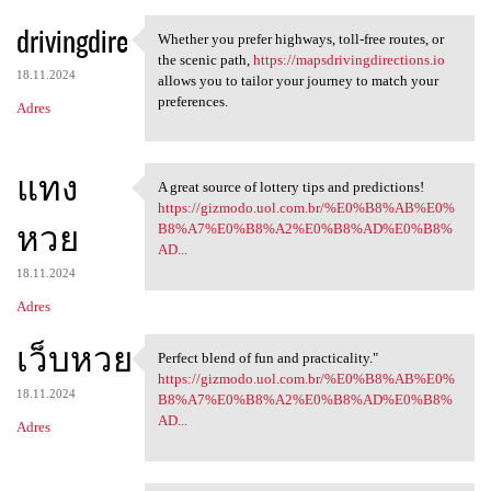
drivingdire
Whether you prefer highways, toll-free routes, or
Whether you prefer highways,
the scenic path,
https://mapsdrivingdirections.io
18.11.2024
allows you to tailor your journey to match your
preferences.
Adres
แทง
A great source of lottery tips and predictions!
A great source of lottery
https://gizmodo.uol.com.br/%E0%B8%AB%E0%
หวย
B8%A7%E0%B8%A2%E0%B8%AD%E0%B8%
AD...
18.11.2024
Adres
เว็บหวย
Perfect blend of fun and practicality."
Perfect blend of fun and
https://gizmodo.uol.com.br/%E0%B8%AB%E0%
18.11.2024
B8%A7%E0%B8%A2%E0%B8%AD%E0%B8%
AD...
Adres