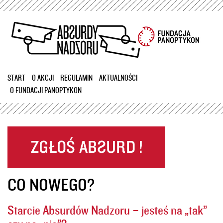
Przejdź
do
treści
START
O AKCJI
REGULAMIN
AKTUALNOŚCI
O FUNDACJI PANOPTYKON
CO NOWEGO?
Starcie Absurdów Nadzoru – jesteś na „tak”