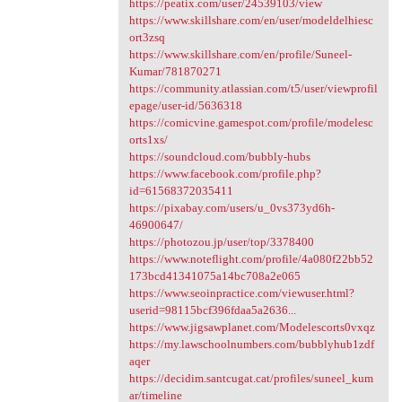
https://peatix.com/user/24539103/view
https://www.skillshare.com/en/user/modeldelhiesc
ort3zsq
https://www.skillshare.com/en/profile/Suneel-
Kumar/781870271
https://community.atlassian.com/t5/user/viewprofil
epage/user-id/5636318
https://comicvine.gamespot.com/profile/modelesc
orts1xs/
https://soundcloud.com/bubbly-hubs
https://www.facebook.com/profile.php?
id=61568372035411
https://pixabay.com/users/u_0vs373yd6h-
46900647/
https://photozou.jp/user/top/3378400
https://www.noteflight.com/profile/4a080f22bb52
173bcd41341075a14bc708a2e065
https://www.seoinpractice.com/viewuser.html?
userid=98115bcf396fdaa5a2636...
https://www.jigsawplanet.com/Modelescorts0vxqz
https://my.lawschoolnumbers.com/bubblyhub1zdf
aqer
https://decidim.santcugat.cat/profiles/suneel_kum
ar/timeline