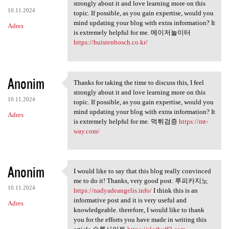
Thanks for taking the time to
strongly about it and love learning more on this
10.11.2024
topic. If possible, as you gain expertise, would you
mind updating your blog with extra information? It
Adres
is extremely helpful for me. 메이저놀이터
https://huistenbosch.co.kr/
Anonim
Thanks for taking the time to discuss this, I feel
Thanks for taking the time to
strongly about it and love learning more on this
10.11.2024
topic. If possible, as you gain expertise, would you
mind updating your blog with extra information? It
Adres
is extremely helpful for me. 먹튀검증
https://mt-
way.com/
Anonim
I would like to say that this blog really convinced
I would like to say that this
me to do it! Thanks, very good post. 루피카지노
10.11.2024
https://nadyadeangelis.info/
I think this is an
informative post and it is very useful and
Adres
knowledgeable. therefore, I would like to thank
you for the efforts you have made in writing this