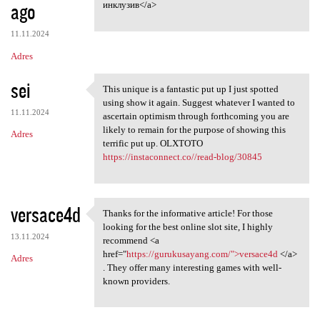
ago
инклузив</a>
11.11.2024
Adres
sei
This unique is a fantastic put up I just spotted
This unique is a fantastic
using show it again. Suggest whatever I wanted to
11.11.2024
ascertain optimism through forthcoming you are
likely to remain for the purpose of showing this
Adres
terrific put up. OLXTOTO
https://instaconnect.co//read-blog/30845
versace4d
Thanks for the informative article! For those
Thanks for the informative
looking for the best online slot site, I highly
13.11.2024
recommend <a
href="
https://gurukusayang.com/">versace4d
</a>
Adres
. They offer many interesting games with well-
known providers.